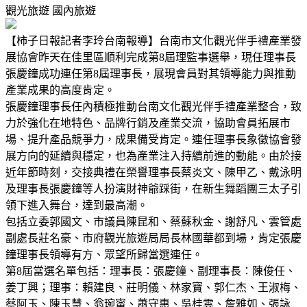
觀光旅遊
國內旅遊
【柿子日報記者李玲台南報導】台南市文化觀光伴手禮產業發
展協會昨天在佳里區順利完成第8屆理監事選舉，現任理事長
張慶鐘成功連任第8屆理事長，展現會員對其領導能力與推動
產業成果的高度肯定。
張慶鐘理事長任內積極推動台南文化觀光伴手禮產業整合，致
力於強化在地特色、品牌行銷及產業交流，協助會員拓展市
場、提升產品競爭力，成果備受肯定。連任理事長象徵協會發
展方向的延續與穩定，也為產業注入持續前進的動能。由於接
近年節時刻，交接典禮在榮譽理事長蔡炎文、陳甲乙、戴泳明
及理事長張慶鐘等人扮演財神爺踩街，在新生舞蹈團三太子引
領下進入舞台，達到最高潮。
包括立委郭國文、市議員陳昆和、蔡蘇秋金、謝舒凡、雲管處
副處長莊名豪、市府觀光旅遊局局長林國華都到場，肯定張慶
鐘理事長領導有方、眾望所歸當選連任。
第8屆當選名單包括：理事長：張慶鐘、副理事長：陳俊任、
姜丁興；理事：賴建良、莊明儀、林家寶、郭仁杰、王淑梅、
蔡阿玉、陳玉慧、翁琬甯、蕭守惠、吳桂雲、詹雅如、張詠