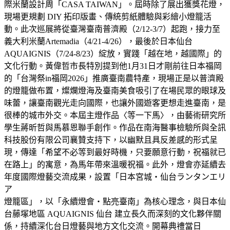
際米蘭設計周「CASA TAIWAN」。屆時除了展出獲獎花燈，
現場更規劃 DIY 拓印版畫、傳統剪紙體驗與彩繪小燈籠活
動。此次巡展將從臺灣臺南普濟殿（2/12-3/7）起跑，接力至
義大利米蘭Artemadia（4/21-4/26），最後於日本仙台
AQUAIGNIS（7/24-8/23）綻放，實踐「越在地，越國際」的
文化行動。黃偉哲市長特別提到他1月31日才剛前往日本福岡
的「台灣祭in福岡2026」推廣臺南農特產，現場正是以普濟殿
的燈籠做布置，燦爛燈海及臺南美食吸引了在場民眾的眼球及
味蕾，讓臺南觀光走向國際，也讓外國遊客更想走進臺南，是
很棒的城市外交。本屆主燈作品〈等一下馬〉，由藝術研究所
學生蔣昕哲與馬慕恩聯手創作。作品在南海醫事檢驗所與全訊
科技股份有限公司襄贊支持下，以幽默且具反差感的形式呈
現，傳達「希望不必等到最好時機，只要願意行動，祝福就已
在路上」的寓意，為馬年帶來溫暖祝福。此外，燈會亦延續去
年度國際燈藝交流成果，設置「日本宮城・仙台ランタンエリ
ア
燈籠區」，以「永續燈會・點亮臺南」為核心理念，與日本仙
台藤塚地區 AQUAIGNIS 仙台 建立長久而深刻的文化夥伴關
係，持續深化台日燈藝與地方文化交流。開幕典禮當日