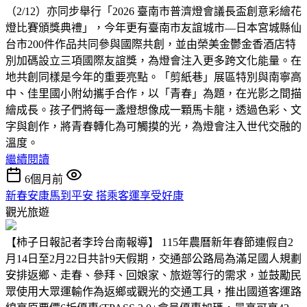
（2/12）亦同步舉行「2026 臺南市普濟燈會議長盃創意彩繪花
燈比賽頒獎典禮」，今年更有臺南市友誼城市—日本宮城縣仙
台市200件作品共同參與國際共創，並由榮美金鬱金香酒店特
別加碼設立三項國際友誼獎，為燈會注入更多跨文化能量。在
地共創同樣是今年的重要亮點。「剪紙巷」展區特別與南寧高
中、佳里國小附幼攜手合作，以「青春」為題，在光影之間描
繪成長。孩子們將每一盞燈想像成一顆馬卡龍，透過色彩、文
字與創作，將青春轉化為可觸摸的光，為燈會注入世代交融的
溫度。
繼續閱讀
6個月前
新春安康馬到平安 搭乘客運享受好康
觀光旅遊
【柿子日報記者李玲台南報導】 115年農曆新年春節連假自2
月14日至2月22日共計9天假期，交通部公路局為滿足國人規劃
安排返鄉、走春、參拜、回娘家、旅遊等行的需求，並鼓勵民
眾使用大眾運輸作為返鄉或觀光的交通工具，推出國道客運路