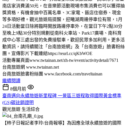
南店家消費滿50元，在音樂節活動現場市集消費也可以獲得抽
獎資格，有機會抽中百萬名車、3C家電、飯店住宿券、現金
等多項好禮。觀光旅遊局提醒，迎曦湖周邊停車位有限，1月
24日活動當日除將臨時開放路邊停車外，在當日下午2點30分
至晚上9點30分特別規劃從南科火車站、Park17廣場、南科育
成中心等三處出發的免費接駁車，歡迎民眾多加利用。更多活
動資訊，請持續關注「台南旅遊網」及「台南旅遊」臉書粉絲
團。宣傳影片下載連結https://reurl.cc/qKbWOE
活動專屬頁面www.twtainan.net/zh-tw/event/activitydetail/7671
台南旅遊網 www.twtainan.net
台南旅遊臉書粉絲團 www.facebook.com/traveltainan
繼續閱讀
8個月前
臺南邁向永續旅遊新里程碑 一景區三遊程取得國際黃金標準
(GS)碳註銷證明
觀光旅遊
生活綜合
【柿子日報記者李玲/台南報導】為因應全球永續旅遊的國際