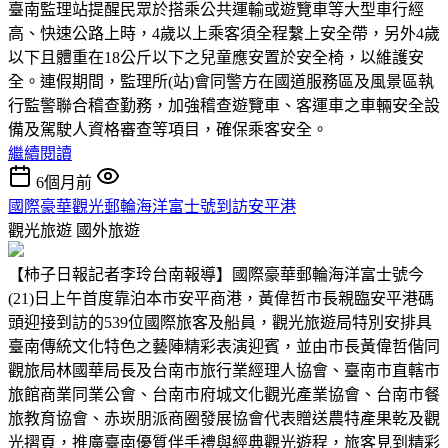
臺南監理站提醒民眾於搭乘公共運輸或遊覽車等大型車行經
高、快速公路上時，4歲以上乘客須全程繫上安全帶，另外4歲
以下且體重在18公斤以下之兒童應安置於安全椅，以維護安
全。連假期間，監理所(站)會同警方在國道服務區及風景區執
行監警聯合稽查勤務，加強稽查遊覽車、客運車之車輛安全設
備及駕駛人資格審查等項目，確保乘客安全。
繼續閱讀
6個月前
國際豪華觀光郵輪海洋富士號到訪安平港
觀光旅遊
國外旅遊
【柿子日報記者李玲台南報導】國際豪華郵輪海洋富士號今
(21)日上午首度靠泊本市安平商港，黃偉哲市長親臨安平港碼
頭迎接到訪的539位國際旅客及船員，觀光旅遊局特別安排具
臺南傳統文化特色之藝陣精彩表演迎賓，並由市長黃偉哲偕同
觀旅局林國華局長及台南市旅行業經理人協會、臺南市直轄市
旅館商業同業公會、台南市府城文化觀光產業協會、台南市餐
旅教育協會、赤崁朋派商圈發展協會代表贈送農特產果乾及觀
光摺頁，推廣臺南優質伴手禮與經典觀光遊程，旅客見到精彩