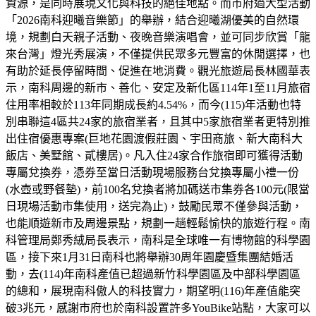
資源，是同時展現文化與科技的絕佳地點。而市府過大型活動
「2026南科迎曦音樂節」的舉辦，結合迎曦湖優美的自然環
境，規劃白天親子活動、夜晚音樂演唱會，並可同步欣賞「龍
來台灣」燈光秀展演，不僅提供民眾多元豐富的休閒選擇，也
有助於延長停留時間、促進在地消費。觀光旅遊局長林國華表
示，南科周邊的新市、善化、安定及新化區114年1至11月旅宿
住用率相較於113年同期成長約4.54%，而今(115)年活動也特
別串聯這4區共24家的旅宿業者，且其中5家旅宿業者更特別推
出住宿優惠專案(巨地花園渡假莊園、宇田商旅、新大南科大
飯店、美墅館、貳樓居)。凡入住24家合作旅宿即可獲得活動
專屬兌換券，憑券至當日活動現場服務台兌換專屬小禮一份
(水壺或野餐墊)，前100名兌換者將加碼送市集券各100元(限當
日現場活動市集使用，送完為止)，鼓勵民眾不僅參與活動，
也能順遊新市及周邊景點，規劃一趟輕鬆愉快的旅遊行程。南
科管理局鄭秀絨局長表示，南科是全球唯一有博物館的科學園
區，接下來1月31日南科也將舉辦30周年園慶暨集團結婚活
動，去(114)年南科產值已超過新竹科學園區及中部科學園區
的總和，展現南科傲人的科技實力，期望明(116)年產值能突
破3兆元，感謝市府也於南科設置許多YouBike站點，大家可以