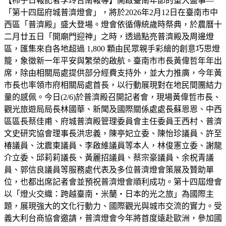
【柿子日報記者李玲台南報導】開啟臺南年節的重大盛事—
「第十四屆府城普濟燈會」，將於2026年2月12日在臺南市中
西區「普濟殿」盛大登場。燈會依循傳統歲時祭典，於農曆十
二月廿五日「開廟門迎神」之時，透過點亮普濟殿及周邊燈
區，匯集來自各地超過 1,800 顆由民眾親手彩繪的創意巧思燈
籠，象徵新一年平安與繁榮的啟航。臺南市市長黃偉哲年年出
席，除由相關局處提供部分經費支持外，並大力推廣，今年黃
市長也率領市府相關局處首長，以行動展現對在地民間團結力
量的感佩。今日(2/6)於普濟殿召開記者會，現場黃偉哲市長、
觀光旅遊局局長林國華、新聞及國際關係處處長蘇恩恩、中西
區區長蔡佳甫、府城普濟殿管理委員會主任委員王西村、普濟
文史研究協會理事長洪忠義，陳亭妃立委、陳怡珍議員、許至
椿議員、沈震東議員、李啟維議員等本人，林俊憲立委、謝龍
介立委、邱莉莉議長、黃麗招議員、蔡宗豪議員、余柷青議
員、郭信良議員等服務處代表及多位普濟燈會策展及贊助單
位，也都出席記者會並預祝普濟燈會順利成功。第十四屆燈會
以「燈火交織：跨越臺南・米蘭・日本的光之旅」為國際主
題，展現強大的文化行動力、國際觀光與城市交流的實力。受
義大利台商協會邀請，普濟燈會今年將首度遠赴歐洲，參加國