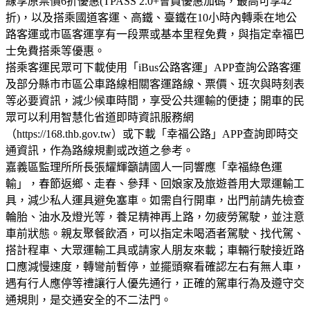
線享原票價6折優惠(TPASS 2.0+會員優惠加碼，最高可享42
折)，以及搭乘國道客運、高鐵、臺鐵在10小時內轉乘在地公
路客運或市區客運享有一段票或基本里程免費，與指定幸福巴
士免費搭乘等優惠。
搭乘客運民眾可下載使用「iBus公路客運」APP查詢公路客運
及部分縣市市區公車路線相關客運路線、票價、班次與時刻表
等必要資訊，減少候車時間，享受公共運輸的便捷；開車的民
眾可以利用智慧化省道即時資訊服務網
（https://168.thb.gov.tw）或下載「幸福公路」APP查詢即時交
通資訊，作為路線規劃或改道之參考。
嘉義區監理所所長張耀輝籲請國人一同響應「幸福綠色運
輸」，春節返鄉、走春、參拜、回娘家及旅遊善用大眾運輸工
具，減少私人運具避免塞車。如需自行開車，出門前請先檢查
輪胎、油水及燈光等，養足精神再上路，勿疲勞駕駛，並注意
車前狀態。親友聚餐飲酒，可以指定未喝酒者駕駛、找代駕、
搭計程車、大眾運輸工具或請家人朋友來載；車輛行駛接近路
口應減慢速度，轉彎前暫停，並擺頭察看確認左右有無人車，
遇有行人應停等禮讓行人優先通行，正確的駕車行為及遵守交
通規則，是交通安全的不二法門。