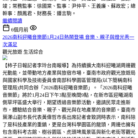
竣；常務監事：徐國棠、監事：尹仲平、王義廉、蘇政宏；總
幹事：顏鳳君、財務長：鍾言駒。
繼續閱讀
6個月前
2026南科迎曦音樂節1月24日熱鬧登場 音樂、親子與燈光秀一
次滿足
觀光旅遊
生活綜合
【柿子日報記者李玲台南報導】為持續擴大南科迎曦湖周邊觀
光動能，並帶動地方產業與旅宿市場，臺南市政府觀光旅遊局
與國家科學及技術委員會南部科學園區管理局(以下簡稱南科
管理局)共同合辦「2026南科迎曦音樂節」。「2026南科迎曦
音樂節」將於1月24日下午3點至晚間9點，在新市區迎曦湖南
側草坪區盛大舉行，期望透過音樂節活動，邀請民眾走進新
市，體驗結合音樂、親子、觀光與在地產業的音樂節。臺南市
葉澤山副市長代表黃偉哲市長出席記者會致詞時表示，南科除
了是科技產業的重鎮，更是台灣科學園區的龍頭，周邊也擁有
包含南科考古館、樹谷園區、虎頭埤風景區與新化老街等觀光