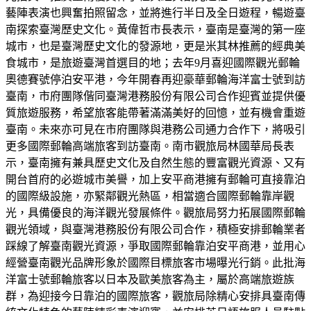
藝陣表演也興奮拍照留念，並將進行半日及全日遊程，暢遊臺
南探索臺灣歷史文化。黃偉哲市長表示，臺南是臺灣的第一座
城市，也是臺灣歷史文化的發源地，更是米其林推薦的經典美
食城市，是旅遊臺灣首選目的地；去年9月喜迎國際觀光郵輪
奧德賽號停泊安平港，今年開春再迎豪華郵輪海洋富士號到訪
臺南，市府團隊偕同臺灣港務股份有限公司合作迎賓並提供優
質旅遊服務，希望旅客能帶著滿滿美好的回憶，並有機會重遊
臺南。未來亦可見在市府團隊與港務公司通力合作下，將吸引
更多國際郵輪高端旅客到訪臺南。南市觀旅局林國華局長表
示，臺南擁有兼具歷史文化及自然生態的豐富觀光資源、又有
開台首府的必遊城市美譽，加上安平商港擁有郵輪可直接靠泊
的國際級設施，亦緊鄰觀光熱區，相當適合國際郵輪靠岸觀
光，具備優良的海洋觀光發展條件。觀旅局努力拓展國際郵輪
觀光領域，與臺灣港務股份有限公司合作，積極安排郵輪業者
踩線了解臺南觀光資源，爭取國際郵輪靠泊安平商港，並用心
經營臺南觀光品牌形象於國際目標旅客市場曝光行銷。此批海
洋富士號郵輪旅客以日本及歐美旅客為主，屬於高端旅遊族
群，為迎接今日靠泊的國際旅客，觀旅局除精心安排具臺南傳