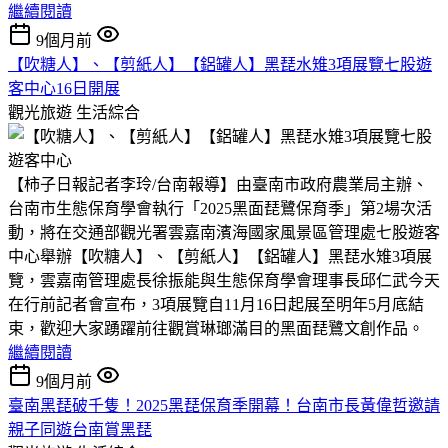
繼續閱讀
9個月前
【吹糖人】、【剪紙人】【鋁罐人】黑琵水雉3項展覽七股遊
客中心16日開展
觀光旅遊
生活綜合
【柿子日報記者李玲/台南報導】由臺南市政府農業局主辦、
台南市生態保育學會執行「2025黑面琵鷺保育季」第2場次活
動，將在交通部觀光署雲嘉南濱海國家風景區管理處七股遊客
中心舉辦【吹糖人】、【剪紙人】【鋁罐人】黑琵水雉3項展
覽，雲嘉南管理處長徐振能與生態保育學會理事長邱仁武今天
在行前記者會宣布，3項展覽自11月16日起展至明年5月底結
束，歡迎大家踴躍前往觀賞琳瑯滿目的黑面琵鷺文創作品。
繼續閱讀
9個月前
臺南黑琵破千隻！2025黑琵保育季開幕！台南市長黃偉哲邀請
親子同遊台南賞黑琵