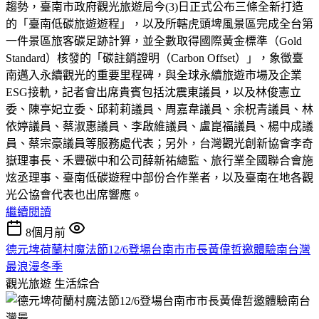
趨勢，臺南市政府觀光旅遊局今(3)日正式公布三條全新打造
的「臺南低碳旅遊遊程」，以及所轄虎頭埤風景區完成全台第
一件景區旅客碳足跡計算，並全數取得國際黃金標準（Gold
Standard）核發的「碳註銷證明（Carbon Offset）」，象徵臺
南邁入永續觀光的重要里程碑，與全球永續旅遊市場及企業
ESG接軌，記者會出席貴賓包括沈震東議員，以及林俊憲立
委、陳亭妃立委、邱莉莉議員、周嘉韋議員、余柷青議員、林
依婷議員、蔡淑惠議員、李啟維議員、盧崑福議員、楊中成議
員、蔡宗豪議員等服務處代表；另外，台灣觀光創新協會李奇
嶽理事長、禾豐碳中和公司薛新祐總監、旅行業全國聯合會施
炫丞理事、臺南低碳遊程中部份合作業者，以及臺南在地各觀
光公協會代表也出席響應。
繼續閱讀
8個月前
德元埤荷蘭村魔法節12/6登場台南市市長黃偉哲邀體驗南台灣
最浪漫冬季
觀光旅遊
生活綜合