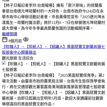
【柿子日報記者李玲/台南報導】擁有「原汁原味」的荷蘭風
車是台南德元埤荷蘭村的一大特色，台南市政府今(24)日在永
華市政中心舉辦活動記者會，市長黃偉哲宣布「2025德元埤水
漾風生－荷蘭村魔法節」將於12月6、7日在柳營德元埤荷蘭村
盛大登場，為今年冬季最具節慶氛圍的活動揭開序幕。
繼續閱讀
8個月前
【吹糖人】、【剪紙人】、【鋁罐人】黑面琵鷺文創藝術展七
股遊客中心開幕展出
觀光旅遊
生活綜合
【柿子日報記者李玲/台南報導】「2025黑面琵鷺保育季」第2
場次活動，由臺南市政府農業局主辦、台南市生態保育學會執
行，將在交通部觀光署雲嘉南濱海國家風景區管理處七股遊客
中心舉辦【吹糖人】、【剪紙人】、【鋁罐人】黑面琵鷺文創
藝術展，自即日起展出至明年5月底，歡迎大家踴躍前往觀賞
琳瑯滿目的黑面琵鷺文創作品。