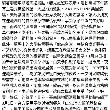
騎著腳踏車順遊周邊景點。觀光旅遊局表示，活動現場下午將
有主題式氣墊城堡、大型泡泡派對、AKUBA FUNK樂團演
唱、天馬戲劇團的歡樂小丑秀及親子大地遊戲等，讓大小朋友
在迎曦湖畔的自然綠意中盡情玩樂，享受親子共遊的美好時
光，而晚間的演唱會，卡司陣容包括DJ妖嬌、傻子與白痴、
草屯囝仔、李千娜、芒果醬、蕭煌奇等知名歌手、樂團與團體
輪番登台，從抒情、搖滾到電音，多元曲風串起跨世代共鳴；
此外，草坪上的大型裝置藝術「龍來台灣」將結合燈光藝術，
打造精彩的5分鐘燈光秀，讓民眾在欣賞演唱會之餘，也能同
步感受光影交織的視覺饗宴，誠摯邀請全國民眾，1月24日相
約新市區迎曦湖南側草坪區，白天參與親子活動、逛市集，夜
晚沉浸於音樂演出與燈光展演，一次感受最熱鬧的「2026南科
迎曦音樂節」。為了讓民眾從白天玩到夜晚、一次滿足吃喝玩
樂需求，活動當天邀集超過40攤在地特色市集與餐車美食，帶
來各式人氣美食、創意小點、飲品甜點，以及充滿臺南風格的
文創手作、生活選物等好物，讓民眾逛市集享受「好吃、好
買、好玩」的氛圍。此外，臺南購物節消費抽獎活動將持續至
3月1日，為方便民眾參與特別導入「LINE官方帳號登錄系
統」，無需下載APP即可完成發票及收據登錄，民眾除了在臺