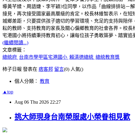
導黃芊媃、周語婕、李芊穎3位同學，以作品「曲線排排站－解構 C
接見，再次接受國家最高層級的肯定。校長林維智表示，在短
城鄉差距，只要提供孩子適切的學習環境、充足的支持與陪伴
耘的教師、支持教育的家長及關心偏鄉教育的社會各界。校長林
宅港國小將持續秉持教育初心，讓每位孩子勇敢築夢、踏實追
(繼續閱讀...)
文章標籤：
總統府
台南市學甲區宅港國小
賴清德總統
總統教育獎
柿子日報 發表在
痞客邦
留言
(0)
人氣(
)
個人分類：
教育
▲top
Aug
06
Thu
2026
22:27
挑大師現身台南榮服處小榮眷相見歡