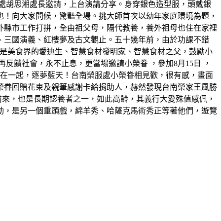
處胡思湘處長邀請，上台演講分享。身穿銀色造型服，頭戴銀
也！向大家問候，驚豔全場。挑大師首次以幼年家庭環境為題，
外縣市工作打拼，全由祖父母，隔代教養，養外祖母也住在家裡
、三國演義、紅樓夢及古文觀止。五十幾年前，由於功課不錯
，他是美食界的愛迪生、智慧食材發明家、智慧食材之父，鼓勵小
饋社會，永不止息，更當場邀請小榮眷 ，參加8月15日 ，
機在一起，逐夢藍天！台南榮服處小榮眷相見歡，很有感，畫面
榮眷回贈花束及親筆感謝卡給捐助人，赫然發現台南榮家王風勝
前來，也是長期認養者之一，如此高齡，其義行大愛殊值感佩，
動，是另一個重頭戲，綿羊秀、哈薩克馬術秀正等著他們，遊覽