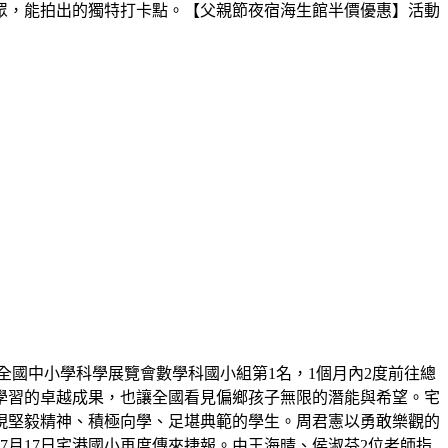
眾，能拍出的獨特打卡點。【父親節夜宿海生館半價優惠】活動
屆全國中小學科學展覽會數學科國小組第1名，1個月內2度前往總
學習的卓越成果，也讓全國看見偏鄉孩子無限的潛能與希望。宅
展現堅毅精神、積極向學、足堪典範的學生。周君憲以勇敢樂觀的
月17日宅港國小再度傳來捷報。由王海晴、侯淑芬2位老師指