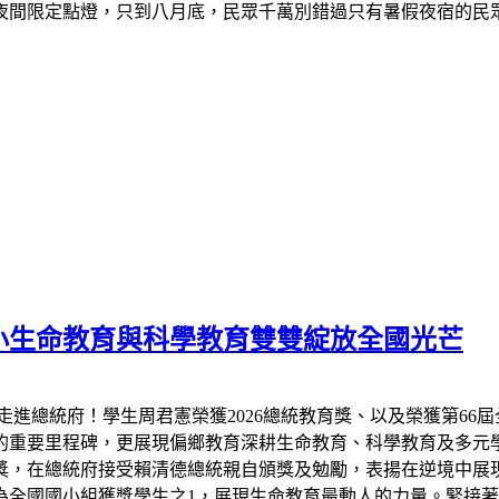
夜間限定點燈，只到八月底，民眾千萬別錯過只有暑假夜宿的民
小生命教育與科學教育雙雙綻放全國光芒
走進總統府！學生周君憲榮獲2026總統教育獎、以及榮獲第66
的重要里程碑，更展現偏鄉教育深耕生命教育、科學教育及多元
教育獎，在總統府接受賴清德總統親自頒獎及勉勵，表揚在逆境中
全國國小組獲獎學生之1，展現生命教育最動人的力量。緊接著7