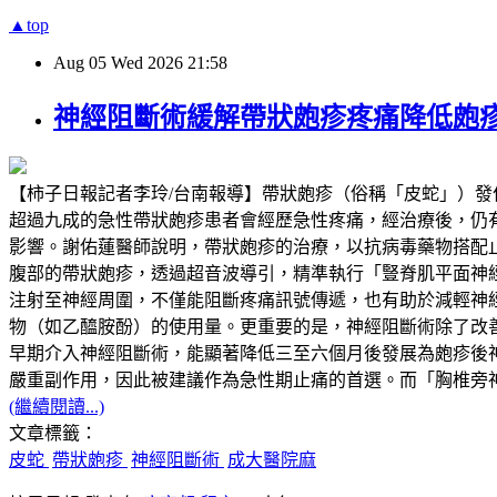
▲top
Aug
05
Wed
2026
21:58
神經阻斷術緩解帶狀皰疹疼痛降低皰
【柿子日報記者李玲/台南報導】帶狀皰疹（俗稱「皮蛇」）
超過九成的急性帶狀皰疹患者會經歷急性疼痛，經治療後，仍有超過兩成
影響。謝佑蓮醫師說明，帶狀皰疹的治療，以抗病毒藥物搭配
腹部的帶狀皰疹，透過超音波導引，精準執行「豎脊肌平面神經阻斷」（Erector
注射至神經周圍，不僅能阻斷疼痛訊號傳遞，也有助於減輕神
物（如乙醯胺酚）的使用量。更重要的是，神經阻斷術除了改
早期介入神經阻斷術，能顯著降低三至六個月後發展為皰疹後
嚴重副作用，因此被建議作為急性期止痛的首選。而「胸椎旁
(繼續閱讀...)
文章標籤：
皮蛇
帶狀皰疹
神經阻斷術
成大醫院麻