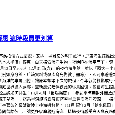
惠 這時段買更划算
不妨換個方式慶祝，安排一場難忘的親子旅行。屏東海生館推出
爸爸本人半價」優惠，白天探索海洋生物、夜晚睡在海平面下，讓
年8月13日至2026年12月31日(含)止的夜宿海生館，並以「兩
（例如身分證、戶籍資料或孕產育兒衛教手冊等），即可享爸爸
於海洋的專屬回憶，讓原本想等下次的旅程，今年就能輕鬆成行
底世界進入夢鄉，重新感受陪伴彼此的珍貴回憶。夜宿海生館除了
生態如何共生：l 4月-8月「後場揭密」：參訪平時無對外開
「觀珊望海」：搭乘半潛艇觀察屏東恆春半島豐富海洋資源，一探後壁
著卵的母蟹從陸上往海邊移動。 l 11月-隔年2月「踏水巡
時間留給彼此，讓更多家庭親近海洋，透過夜宿感受白天與夜晚