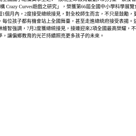
razy Curves遊戲之研究」，榮獲第66屆全國中小學科學
短1個月內，2度接受總統接見，對全校師生而言，不只是鼓勵，
，每位孩子都有機會站上全國舞臺，甚至走進總統府接受表揚。
維智強調，7月2度獲總統接見，接連迎來2項全國最高榮耀，
夢，讓偏鄉教育的光芒持續照亮更多孩子的未來。