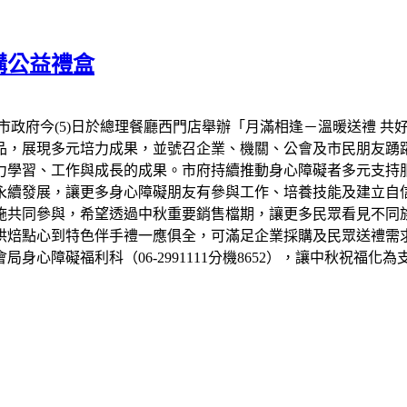
購公益禮盒
市政府今(5)日於總理餐廳西門店舉辦「月滿相逢－溫暖送禮 共
品，展現多元培力成果，並號召企業、機關、公會及市民朋友踴
力學習、工作與成長的成果。市府持續推動身心障礙者多元支持
永續發展，讓更多身心障礙朋友有參與工作、培養技能及建立自信
設施共同參與，希望透過中秋重要銷售檔期，讓更多民眾看見不同
烘焙點心到特色伴手禮一應俱全，可滿足企業採購及民眾送禮需
心障礙福利科（06-2991111分機8652），讓中秋祝福化