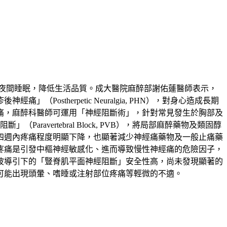
夜間睡眠，降低生活品質。成大醫院麻醉部謝佑蓮醫師表示，
therpetic Neuralgia, PHN），對身心造成長期
痛，麻醉科醫師可運用「神經阻斷術」，針對常見發生於胸部及
」（Paravertebral Block, PVB），將局部麻醉藥物及類固醇
四週內疼痛程度明顯下降，也顯著減少神經痛藥物及一般止痛藥
疼痛是引發中樞神經敏感化、進而導致慢性神經痛的危險因子，
波導引下的「豎脊肌平面神經阻斷」安全性高，尚未發現顯著的
可能出現頭暈、嗜睡或注射部位疼痛等輕微的不適。