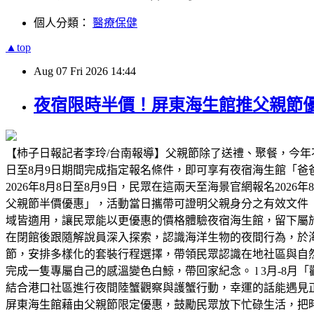
個人分類：
醫療保健
▲top
Aug
07
Fri
2026
14:44
夜宿限時半價！屏東海生館推父親節優
【柿子日報記者李玲/台南報導】父親節除了送禮、聚餐，今年
日至8月9日期間完成指定報名條件，即可享有夜宿海生館「
2026年8月8日至8月9日，民眾在這兩天至海景官網報名2026
父親節半價優惠」，活動當日攜帶可證明父親身分之有效文件
域皆適用，讓民眾能以更優惠的價格體驗夜宿海生館，留下屬
在閉館後跟隨解說員深入探索，認識海洋生物的夜間行為，於海
節，安排多樣化的套裝行程選擇，帶領民眾認識在地社區與自然
完成一隻專屬自己的感溫變色白鯨，帶回家紀念。 l 3月-8月
結合港口社區進行夜間陸蟹觀察與護蟹行動，幸運的話能遇見正抱
屏東海生館藉由父親節限定優惠，鼓勵民眾放下忙碌生活，把