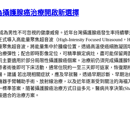
為攝護腺癌治療開啟新選擇
已成為男性不可忽視的健康威脅。近年台灣攝護腺癌發生率持續攀
聚焦超音波（High-Intensity Focused Ultras
量聚焦超音波，將能量集中於腫瘤位置，透過高溫使癌細胞凝固
治療彈性；配合即時影像定位，可精準鎖定病灶，盡可能保留周
要適用於部分局限性攝護腺癌個案。治療前仍須完成攝護腺特異抗
患者術後即可下床活動，通常住院約一至三天即可返家，恢復期
醫。建議 若出現相關症狀，應及早就醫，透過早期診斷、早期治
機器手臂輔助手術、放射線治療，以及近年逐漸受到關注的海福
，隨著攝護腺癌治療方式日益多元，醫病共享決策(Shared Deci
最適合的治療方案。