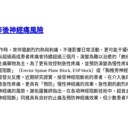
疹後神經痛風險
發作時，常伴隨劇烈灼熱與刺痛，不僅影響日常活動，更可能干擾
患者疼痛會持續超過三個月，演變為難以治癒的「皰疹後神經痛」（Pos
止痛藥物為主。為了更有效控制急性疼痛，並預防演變為慢性疼
 Spinae Plane Block, ESP block）或「胸椎旁神經阻斷
經發炎反應。近期研究證實，接受神經阻斷術的患者，在介入後
善急性疼痛，更具有「預防」慢性神經痛的效果。急性期的劇烈
神經痛的風險。謝佑蓮醫師指出，在各項神經阻斷技術中，超音
神經阻斷」同樣具有良好的止痛及預防神經痛效果，但少數患者