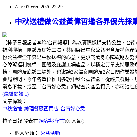
Aug
05
Wed
2026
22:29
中秋送禮做公益黃偉哲邀各界優先採
【柿子日報記者李玲/台南報導】為以實際採購支持公益，台南
福利機構、團體及庇護工場，共同展出中秋公益禮盒及特色產
份公益禮盒不只是中秋送禮的心意，更承載著身心障礙朋友努
心障礙福利機構、團體及庇護工場產品，以穩定訂單支持服務
構、團體及庇護工場外，也邀請2家婦女團體及2家日間作業
會局說明，今年各單位推出多款中秋公益禮盒，從經典糕餅、
消息下載，或至「台南好心意」網站查詢產品資訊，亦可洽社會局身
(繼續閱讀...)
文章標籤：
中秋送禮
總理餐廳西門店
台南好心意
柿子日報 發表在
痞客邦
留言
(0)
人氣(
)
個人分類：
公益活動