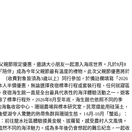
父親節限定優惠，邀請大小朋友一起潛入海底世界。凡於8月8
「陪伴」成為今年父親節最有溫度的禮物。此次父親節優惠將於
大一小」（收費對象皆須為3歲以上）同行參加，於備註欄填寫「2026
本人半價優惠，無論選擇夜宿標準行程或套裝行程、任何就寢區
。夜宿海生館一直是全台最具代表性的海洋體驗活動之一，遊客
標準行程外，2026年8月至年底，海生館也依照不同的季
放的海龜收容中心、珊瑚農場與標本研究室，民眾還能用硅藻土，
湖令人驚艷的熱帶魚群與珊瑚生態。 l 6月-10月「蟹逅」：
田」：前往龍水社區體驗摸黃金蜆、拔蘿蔔，感受農村人文風情。
截然不同的海洋魅力。成為多年後仍會想起的難忘紀念，一起收