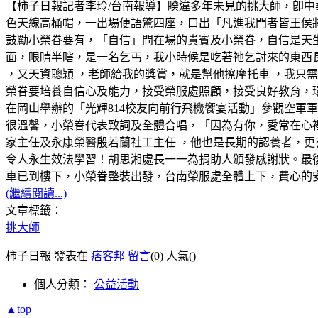
【柿子日報記者李玲/台南報導】睽違多年未見的挑大師，卽
色天線高桶帽，一出場便語驚四座，口出「凡進我門者皆王侯
鼓勵小榮眷要有，「自信」問在場的貴賓及小榮眷，自信是天
面，眼睛半瞎，是一名乞丐，我小時候是吃著祂乞討來的東西
，又天資聰穎 ，老師給我的獎賞，就是幫他擦摩托車 ，我只需
榮眷要培養自信心及能力，接受榮服處照顧，接受良好教育，環
在岡山舉辦的「光輝814校友向前行飛機饗宴活動」參觀空軍
很溫馨，小榮眷代表致詞及全體合唱，「因為有你，愛常在心
家主任及永康榮醫殷若蘭社工主任 ，他也是長期的認養者，更
令人永生效法學習！胡思湘處長一一為捐助人頒發感謝狀。最
車已到樓下，小榮眷整裝出發，台南榮服處全體上下，費心的
(繼續閱讀...)
文章標籤：
挑大師
柿子日報 發表在
痞客邦
留言
(0)
人氣(
)
個人分類：
公益活動
▲top