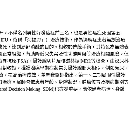
升，不僅名列男性好發癌症前三名，也是男性癌症死因第五
ound，HIFU，俗稱「海福刀」）治療技術，作為適應症患者無創治療
壞死，達到局部消融的目的。相較於傳統手術，其特色為無體表
圍正常組織，有助降低尿失禁及性功能障礙等治療相關風險。但
原(PSA)、攝護腺切片及核磁共振(MRI)等檢查，由泌尿科
相對較短。攝護腺癌早期症狀常與攝護腺肥大相似，例如頻尿、
療，提高治療成效。董聖雍醫師指出，第一、二期局限性攝護
刀治療。醫師會依患者年齡、身體狀況、腫瘤位置及疾病期別等
sion Making, SDM)也愈發重要，應依患者病情、身體