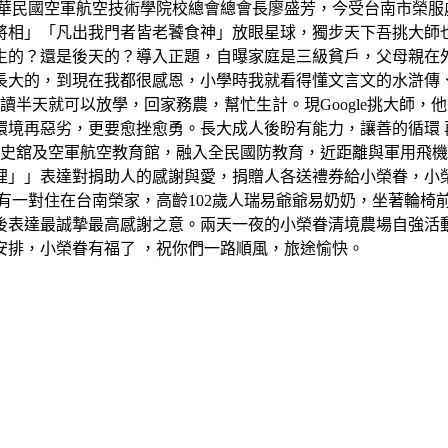
中華民國空軍航空技術學院校總會總會長廖盛芳，今受台南市榮服
將相」「凡出我門者皆老饕食神」放眼星球，獨步天下吾挑大師
生的？還是後天的？導入正題，自曝家庭是三級貧戶，父母親在
長大的，到現在我都很感恩，小學時我就看得懂文言文的水滸傳
讀半天就可以放學，回家務農，幫忙生計。現Google挑大師
境再惡劣，更要愈挫愈勇。長大成人後盼有能力，讓善的循環 再反
軍史舘及空軍航空教育館，融入全民國防教育，近距離與軍用飛
裡」」表達對捐助人的感謝與愛，捐贈人各送禮券給小榮眷，小
有一對住在台南榮家，高齡102歲人瑞易爺爺易奶奶，坐著輪椅
後表達最誠摯最高感謝之意。兩天一夜的小榮眷清境農場自強活
安排，小榮眷有福了 ，祝你們一路順風，旅途愉快。