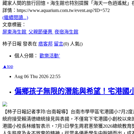
藏家人間的旅行回憶。海生館也特別提醒「海天一色逍遙魷」
詳情：https://www.aquarium.com.tw/event.asp?ID=572
(繼續閱讀...)
文章標籤：
屏東海生館
父親節優惠
夜宿海生館
柿子日報 發表在
痞客邦
留言
(0)
人氣(
)
個人分類：
歡樂活動ˋ
▲top
Aug
06
Thu
2026
22:55
偏鄉孩子無限的潛能與希望！宅港國
【柿子日報記者李玲/台南報導】台南市學甲區宅港國小7月2度
統府接受賴清德總統接見與表揚，不僅寫下宅港國小創校以來
港國小校長林維智表示，7月3日學生周君憲榮獲2026總統
人生態度及永不放棄的精神，從眾多優秀學生中脫穎而出，成為