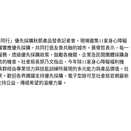
好同行」優先採購秋節產品發表記者會，現場邀集11家身心障礙
躍響應優先採購，共同打造友善共融的城市。黃偉哲表示，每一
服務，透過優先採購政策，鼓勵各機關、企業及民間團體採購身
的機會。社會局長郭乃文指出，今年除11家身心障礙福利機
族群經由專業培力與技能訓練所展現的多元能力與產品價值。社
求。歡迎各界踴躍支持優先採購，電子型錄可至社會局官網最新
為支持公益、傳遞希望的溫暖力量。