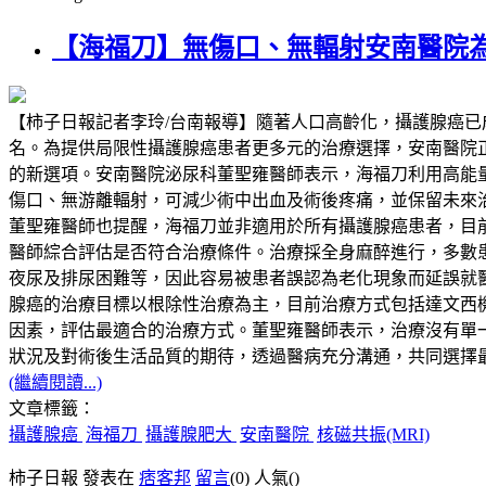
【海福刀】無傷口、無輻射安南醫院
【柿子日報記者李玲/台南報導】隨著人口高齡化，攝護腺癌
名。為提供局限性攝護腺癌患者更多元的治療選擇，安南醫院正式導入高能量
的新選項。安南醫院泌尿科董聖雍醫師表示，海福刀利用高能
傷口、無游離輻射，可減少術中出血及術後疼痛，並保留未來
董聖雍醫師也提醒，海福刀並非適用於所有攝護腺癌患者，目前主
醫師綜合評估是否符合治療條件。治療採全身麻醉進行，多數
夜尿及排尿困難等，因此容易被患者誤認為老化現象而延誤就
腺癌的治療目標以根除性治療為主，目前治療方式包括達文西
因素，評估最適合的治療方式。董聖雍醫師表示，治療沒有單一標準答案
狀況及對術後生活品質的期待，透過醫病充分溝通，共同選擇
(繼續閱讀...)
文章標籤：
攝護腺癌
海福刀
攝護腺肥大
安南醫院
核磁共振(MRI)
柿子日報 發表在
痞客邦
留言
(0)
人氣(
)