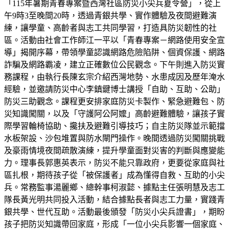
「115年暑期青春專案暨西灣社區防災小尖兵夏令營」，從上
午9時3至晚間20時，透過青銀共學、實作體驗及夜間避難演
練，讓學童、高齡者與志工共同學習，打造具防災韌性的社
區。活動由社會工作師江一平以「青春專案－網路使用安全宣
導」揭開序幕，帶領學童認識網路危險陷阱、個資保護、網路
詐騙及網路霸凌，建立正確數位公民觀念。下午則進入防災實
務課程，由執行長陳玄宗介紹西灣地勢、水患成因及歷年淹水
經驗，並邀請防災中心李鎮鍵博士講授「自助、互助、公助」
防災三助觀念。課程更安排家庭防災卡製作、緊急避難包、防
災知識闖關，以及「守護阿公阿嬤」高齡避難體驗，讓孩子實
際學習輪椅協助、攙扶及避難引導技巧；自主防災隊並示範擋
水板架設、沙包堆置與防水閘門操作。晚間透過防災闖關挑戰
及豪雨情境夜間疏散演練，提升學童面對災害的判斷與應變能
力。理事長郭惠英表示，防災不能只靠政府，更要從家庭與社
區扎根，期待孩子從「被保護者」成為懂得自救、互助的小尖
兵。常務監事湯麗鄉、總幹事柯淑懿、據點主任張明慧及志工
隊長黃光明共同投入活動，結合據點長者與志工力量，實踐青
銀共學、世代互助。活動最後頒發「防災小尖兵證書」，期盼
孩子把防災知識帶回家庭，形成「一位小尖兵影響一個家庭、