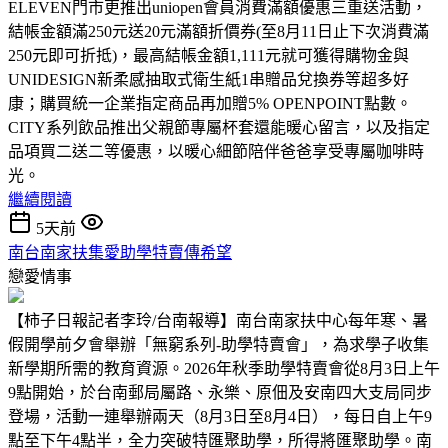
ELEVEN門市更推出uniopen會員消費滿額優惠三重送活動，
結帳金額滿250元送20元滿額折價券(至8月11日止下次消費滿
250元即可折抵)，最高結帳金額1,111元就可獲得購物金與
UNIDESIGN新柔感抽取式衛生紙1串贈品兌換券等超多好
康；購買統一企業指定商品再加贈5% OPENPOINT點數。
CITY系列飲品推出父親節專屬杯套還能暖心留言，以及指定
品項買二送二等優惠，以暖心細節陪伴爸爸享受專屬咖啡時
光。
繼續閱讀
5天前
南台南家扶集愛助學特賣傳希望
戀愛情事
【柿子日報記者李玲/台南報導】南台南家扶中心每年寒、暑
假開學前夕會舉辦「無窮系列-助學特賣會」，為求學子收集
新學期所需的教育資源。2026年秋季助學特賣會從8月3日上午
9點開始，於台南郵局屬路、永樂、原佃及安南四大支局同步
登場，活動一連舉辦兩天（8月3日至8月4日），每日自上午9
點至下午4點半，全力突破特匯聚助學，所得將匯聚助學。南