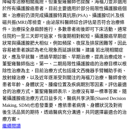
障礙等治療相關風險。但董聖雍醫師也提醒，海福刀並非適用
於所有攝護腺癌患者，目前主要適用於部分局限性攝護腺癌個
案。治療前仍須完成攝護腺特異抗原(PSA)、攝護腺切片及核
磁共振(MRI)等檢查，由泌尿科醫師綜合評估是否符合治療條
件。治療採全身麻醉進行，多數患者術後即可下床活動，通常
住院約一至三天即可返家，恢復期相對較短。攝護腺癌早期症
狀常與攝護腺肥大相似，例如頻尿、夜尿及排尿困難等，因此
容易被患者誤認為老化現象而延誤就醫。建議 若出現相關症
狀，應及早就醫，透過早期診斷、早期治療，提高治療成效。
董聖雍醫師指出，第一、二期局限性攝護腺癌的治療目標以根
除性治療為主，目前治療方式包括達文西機器手臂輔助手術、
放射線治療，以及近年逐漸受到關注的海福刀治療。醫師會依
患者年齡、身體狀況、腫瘤位置及疾病期別等因素，評估最適
合的治療方式。董聖雍醫師表示，治療沒有單一標準答案，隨
著攝護腺癌治療方式日益多元，醫病共享決策(Shared Decision
Making, SDM)也愈發重要，應依患者病情、身體狀況及對術
後生活品質的期待，透過醫病充分溝通，共同選擇最適合的治
療方案。
繼續閱讀