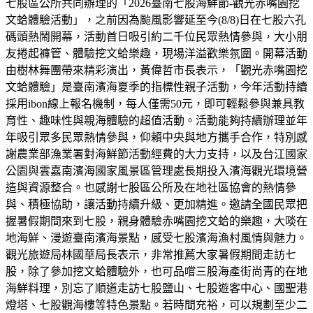
七股區公所共同辦理的「2026臺南七股海鮮節-觀光赤嘴園挖
文蛤體驗活動」，之前因為颱風影響延至今(8/8)日在七股六孔
碼頭熱鬧開幕，活動首日吸引約二千位民眾熱情參與，大小朋
友捲起褲管、體驗挖文蛤樂趣，現場洋溢歡樂氛圍。開幕活動
由樹林舞團帶來精彩演出，黃偉哲市長表示，「觀光赤嘴園挖
文蛤體驗」是臺南濱海夏季的指標性親子活動，今年活動持續
採用ibon線上報名機制，每人僅需50元，即可輕鬆參與兼具教
育性、趣味性與親海體驗的超值活動。活動能夠持續辦理並年
年吸引眾多民眾熱情參與，仰賴中央與地方攜手合作，特別感
謝農業部漁業署對海鮮節活動經費的大力支持，以及台江國家
公園與雲嘉南濱海國家風景區管理處長期投入濱海觀光環境營
造與資源整合。也感謝七股區公所及在地社區協會的熱情參
與、積極協助，讓活動持續升級、更加精進。邀請全國民眾把
握暑假期間來到七股，親身體驗赤嘴園挖文蛤的樂趣，大啖在
地海鮮、漫遊臺南濱海景點，感受七股濱海漁村風情與魅力。
觀光旅遊局林國華局長表示，非常推薦大家暑假期間走訪七
股，除了參加挖文蛤體驗外，也可品嚐三股海產街尚青的在地
海鮮料理，別忘了順道走訪七股鹽山、七股遊客中心、國聖港
燈塔、七股觀海樓等特色景點。若時間充裕，可以規劃至少二