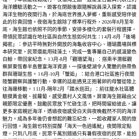
海洋體驗活動之一，遊客在閉館後跟隨解說員深入探索，認識
海洋生物的夜間行為，於海底世界進入夢鄉，重新感受陪伴彼
此的珍貴回憶。夜宿海生館除了標準行程外，2026年8月至年
底，海生館也依照不同的季節，安排多樣化的套裝行程選擇，
帶領民眾認識在地社區與自然生態如何共生：l 4月-8月「後場
揭密」：參訪平時無對外開放的海龜收容中心、珊瑚農場與標
本研究室，民眾還能用硅藻土，完成一隻專屬自己的感溫變色
白鯨，帶回家紀念。 l 3月-8月「觀珊望海」：搭乘半潛艇觀
察屏東恆春半島豐富海洋資源，一探後壁湖令人驚艷的熱帶魚
群與珊瑚生態。 l 6月-10月「蟹逅」：結合港口社區進行夜間
陸蟹觀察與護蟹行動，幸運的話能遇見正抱著卵的母蟹從陸上
往海邊移動。 l 11月-隔年2月「踏水巡田」：前往龍水社區體
驗摸黃金蜆、拔蘿蔔，感受農村人文風情。屏東海生館藉由父
親節限定優惠，鼓勵民眾放下忙碌生活，把時間留給彼此，讓
更多家庭親近海洋，透過夜宿感受白天與夜晚截然不同的海洋
魅力。成為多年後仍會想起的難忘紀念，一起收藏家人間的旅
行回憶。海生館也特別提醒「海天一色逍遙魷」夜間限定點
燈，只到八月底，民眾千萬別錯過只有暑假夜宿的民眾，能拍