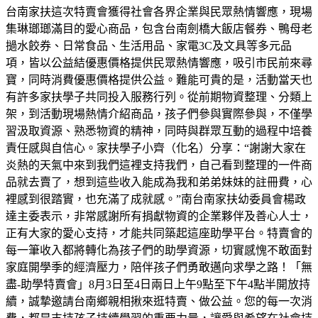
台南家扶這次特賣會獲得社會各界企業與民眾熱情響應，現場
集琳瑯瑯滿目的愛心商品，包含台南劍橋大飯店餐券、鴨母老
撾水餃券、日常食品、生活用品、家電3C及文具等多元品
項，皆以公益結優惠價格提供民眾熱情響應，吸引市民前來尋
寶，同時消費優惠價格提供公益。難能可貴的是，活動當天也
有許多家扶學子共同投入服務行列。從前期物資整理、分類上
架，到活動現場熱情介紹商品，孩子們參與實際參與，不僅學
習汲取資源、熟悉物資的精神，同時與群眾互動的過程中培養
責任感與自信心。家扶學子小齊（化名）分享：“謝謝大家在
炎熱的天氣中來到我們這裡支持我們，自己看到整理的一件商
品就去賣了，想到這些收入能成為我和弟弟妹妹的註冊費，心
裡感到很踏實，也充滿了成就感。”南台南家扶幼委員會楊政
達主委表示，非常感謝所有捐獻物資的企業夥伴及善心人士，
正有大家的愛心支持，才能共同築起這座助學平台。特賣會的
每一筆收入都將轉化為孩子們的助學資源，切實感愧不敢面對
家庭開學季的經濟壓力，陪伴孩子們勇敢邁向求學之路！「無
盡-助學特賣會」8月3日至4日兩日上午9點至下午4點半開放持
續，誠摯邀請台南鄉親相揪來逛特賣、做公益。您的每一次消