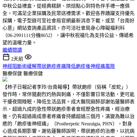
中秋公益禮盒，從經典糕餅、烘焙點心到特色伴手禮一應俱
全，可滿足企業採購及民眾送禮需求。歡迎各界踴躍支持優先
採購，電子型錄可至社會局官網最新消息下載，或至「台南好
心意」網站查詢產品資訊，亦可洽社會局身心障礙福利科
（06-2991111分機8652），讓中秋祝福化為支持公益、傳遞希
望的溫暖力量。
繼續閱讀
2天前
神經阻斷術緩解帶狀皰疹疼痛降低皰疹後神經痛風險
醫療保健
醫療保健
【柿子日報記者李玲/台南報導】帶狀皰疹（俗稱「皮蛇」）
發作時，常伴隨劇烈灼熱與刺痛，不僅影響日常活動，更可能
干擾夜間睡眠，降低生活品質。成大醫院麻醉部謝佑蓮醫師表
示，超過九成的急性帶狀皰疹患者會經歷急性疼痛，經治療
後，仍有超過兩成患者疼痛會持續超過三個月，演變為難以治
癒的「皰疹後神經痛」（Postherpetic Neuralgia, PHN），對身
心造成長期影響。謝佑蓮醫師說明，帶狀皰疹的治療，以抗病