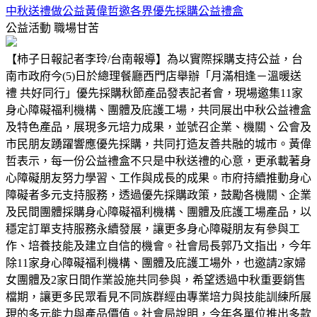
中秋送禮做公益黃偉哲邀各界優先採購公益禮盒
公益活動
職場甘苦
【柿子日報記者李玲/台南報導】為以實際採購支持公益，台
南市政府今(5)日於總理餐廳西門店舉辦「月滿相逢－溫暖送
禮 共好同行」優先採購秋節產品發表記者會，現場邀集11家
身心障礙福利機構、團體及庇護工場，共同展出中秋公益禮盒
及特色產品，展現多元培力成果，並號召企業、機關、公會及
市民朋友踴躍響應優先採購，共同打造友善共融的城市。黃偉
哲表示，每一份公益禮盒不只是中秋送禮的心意，更承載著身
心障礙朋友努力學習、工作與成長的成果。市府持續推動身心
障礙者多元支持服務，透過優先採購政策，鼓勵各機關、企業
及民間團體採購身心障礙福利機構、團體及庇護工場產品，以
穩定訂單支持服務永續發展，讓更多身心障礙朋友有參與工
作、培養技能及建立自信的機會。社會局長郭乃文指出，今年
除11家身心障礙福利機構、團體及庇護工場外，也邀請2家婦
女團體及2家日間作業設施共同參與，希望透過中秋重要銷售
檔期，讓更多民眾看見不同族群經由專業培力與技能訓練所展
現的多元能力與產品價值。社會局說明，今年各單位推出多款