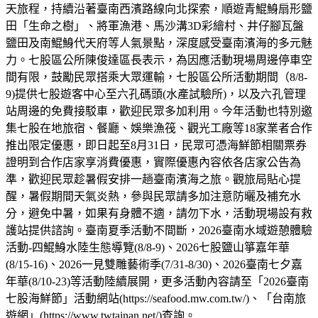
天旅程，持續沿著臺南西濱路線向北探索，順遊青鯤鯓扇形鹽
田「生命之樹」、將軍漁港、馬沙溝3D彩繪村、井仔腳瓦盤
鹽田及南鯤鯓代天府等人氣景點，深度感受臺南濱海的多元魅
力。七股區公所陳俊達區長表示，為因應活動現場周邊停車空
間有限，鼓勵民眾搭乘大眾運輸，七股區公所活動期間（8/8-
9)提供七股遊客中心至六孔碼頭(水產試驗所)，以及六孔管理
站周邊的免費接駁車，歡迎民眾多加利用。今年活動也特別邀
集七股在地旅宿、餐廳、娛樂漁筏、觀光工廠等18家業者合作
推出限定優惠，即日起至8月31日，民眾可憑海鮮節相關票券
證明到合作店家享消費優惠，實際優惠內容依各店家公告為
準，歡迎民眾趁暑假安排一趟臺南濱海之旅。觀旅局貼心提
醒，暑假期間天氣炎熱，參與民眾請多加注意防曬及補充水
分，避免中暑，如果有身體不適，請勿下水，活動現場設有救
護站提供諮詢。臺南夏季活動不間斷，2026臺南水域遊憩體驗
活動-四鯤鯓水陸生態導覽(8/8-9)、2026七股鹽山箏嘉年華
(8/15-16)、2026一見雙雕藝術季(7/31-8/30)、2026臺南七夕嘉
年華(8/10-23)等活動陸續展開，更多活動內容請至「2026臺南
七股海鮮節」活動網站(https://seafood.mw.com.tw/)、「台南旅
遊網」(https://www.twtainan.net/)查詢。