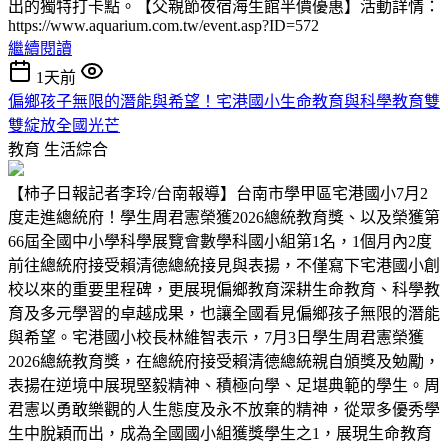
出的獨特打卡點。【父親節夜宿海生館半價優惠】活動詳情：
https://www.aquarium.com.tw/event.asp?ID=572
繼續閱讀
1天前
偏鄉孩子無限的潛能與希望！宅港國小生命教育與科學教育雙
雙綻放全國光芒
教育
生活綜合
【柿子日報記者李玲/台南報導】台南市學甲區宅港國小7月2
度走進總統府！學生周君憲榮獲2026總統教育獎、以及榮獲第
66屆全國中小學科學展覽會數學科國小組第1名，1個月內2度
前往總統府接受賴清德總統接見與表揚，不僅寫下宅港國小創
校以來的重要里程碑，更展現偏鄉教育深耕生命教育、科學教
育及多元學習的卓越成果，也讓全國看見偏鄉孩子無限的潛能
與希望。宅港國小校長林維智表示，7月3日學生周君憲榮獲
2026總統教育獎，在總統府接受賴清德總統親自頒獎及勉勵，
表揚在逆境中展現堅毅精神、積極向學、足堪典範的學生。周
君憲以勇敢樂觀的人生態度及永不放棄的精神，從眾多優秀學
生中脫穎而出，成為全國國小組獲獎學生之1，展現生命教育