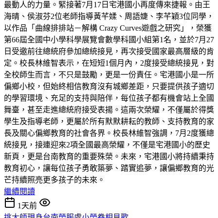
最動人的力量。緊接著7月17日宅港國小再度傳來捷報。由王
海晴、侯淑芬2位老師指導黃芊媃、周語婕、李芊穎3位同學，
以作品「曲線排排站－解構 Crazy Curves遊戲之研究」，榮獲
第66屆全國中小學科學展覽會數學科國小組第1名，並於7月27
日受邀前往總統府參加總統接見，再次接受國家最高層級的肯
定。校長林維智表示，在短短1個月內，2度接受總統接見，對
全校師生而言，不只是鼓勵，更是一份責任。宅港國小是一所
偏鄉小校，但始終相信教育沒有城鄉差距，只要提供孩子適切
的學習環境、充足的支持與陪伴，每位孩子都有機會站上全國
舞臺，甚至走進總統府接受表揚。這兩次榮耀，不僅屬於得獎
學生及指導老師，更屬於所有默默耕耘的教師、支持教育的家
長及關心偏鄉教育的社會各界。校長林維智強調，7月2度獲總
統接見，接連迎來2項全國最高榮耀，不僅是宅港國小的歷史
新頁，更是台南教育的重要殊榮。未來，宅港國小將持續秉持
教育初心，讓每位孩子勇敢築夢、踏實追夢，讓偏鄉教育的光
芒持續照亮更多孩子的未來。
繼續閱讀
1天前
挑大師現身台南榮服處小榮眷相見歡