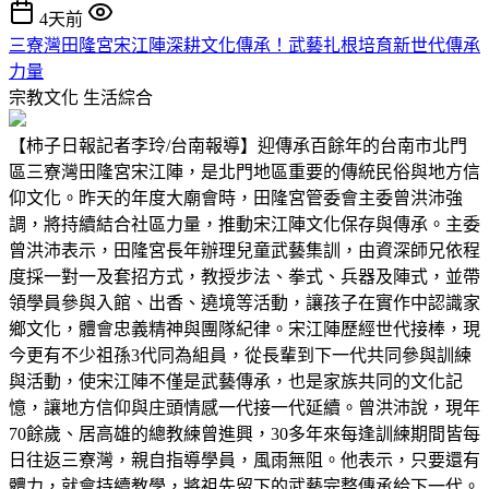
4天前
三寮灣田隆宮宋江陣深耕文化傳承！武藝扎根培育新世代傳承
力量
宗教文化
生活綜合
【柿子日報記者李玲/台南報導】迎傳承百餘年的台南市北門
區三寮灣田隆宮宋江陣，是北門地區重要的傳統民俗與地方信
仰文化。昨天的年度大廟會時，田隆宮管委會主委曾洪沛強
調，將持續結合社區力量，推動宋江陣文化保存與傳承。主委
曾洪沛表示，田隆宮長年辦理兒童武藝集訓，由資深師兄依程
度採一對一及套招方式，教授步法、拳式、兵器及陣式，並帶
領學員參與入館、出香、遶境等活動，讓孩子在實作中認識家
鄉文化，體會忠義精神與團隊紀律。宋江陣歷經世代接棒，現
今更有不少祖孫3代同為組員，從長輩到下一代共同參與訓練
與活動，使宋江陣不僅是武藝傳承，也是家族共同的文化記
憶，讓地方信仰與庄頭情感一代接一代延續。曾洪沛說，現年
70餘歲、居高雄的總教練曾進興，30多年來每逢訓練期間皆每
日往返三寮灣，親自指導學員，風雨無阻。他表示，只要還有
體力，就會持續教學，將祖先留下的武藝完整傳承給下一代。