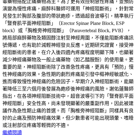
毒藥物搭配止痛藥物為主。為了更有效控制急性疼痛，並預防
演變為慢性疼痛，麻醉科醫師可運用「神經阻斷術」，針對常
見發生於胸部及腹部的帶狀皰疹，透過超音波導引，精準執行
「豎脊肌平面神經阻斷」（Erector Spinae Plane Block, ESP
block）或「胸椎旁神經阻斷」（Paravertebral Block, PVB），
將局部麻醉藥物及類固醇注射至神經周圍，不僅能阻斷疼痛訊
號傳遞，也有助於減輕神經發炎反應。近期研究證實，接受神
經阻斷術的患者，在介入後四週內疼痛程度明顯下降，也顯著
減少神經痛藥物及一般止痛藥物（如乙醯胺酚）的使用量。更
重要的是，神經阻斷術除了改善急性疼痛，更具有「預防」慢
性神經痛的效果。急性期的劇烈疼痛是引發中樞神經敏感化、
進而導致慢性神經痛的危險因子，早期介入神經阻斷術，能顯
著降低三至六個月後發展為皰疹後神經痛的風險。謝佑蓮醫師
指出，在各項神經阻斷技術中，超音波導引下的「豎脊肌平面
神經阻斷」安全性高，尚未發現顯著的嚴重副作用，因此被建
議作為急性期止痛的首選。而「胸椎旁神經阻斷」同樣具有良
好的止痛及預防神經痛效果，但少數患者可能出現頭暈、嗜睡
或注射部位疼痛等輕微的不適。
繼續閱讀