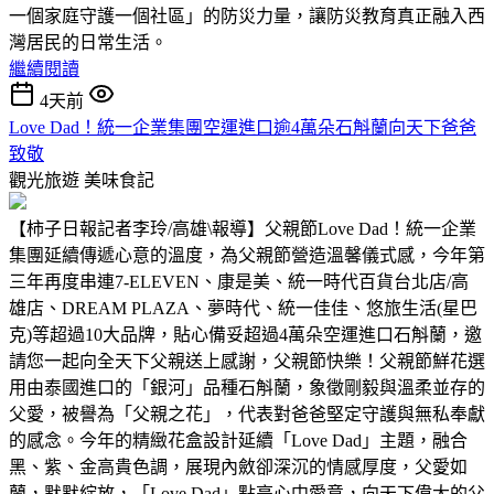
一個家庭守護一個社區」的防災力量，讓防災教育真正融入西
灣居民的日常生活。
繼續閱讀
4天前
Love Dad！統一企業集團空運進口逾4萬朵石斛蘭向天下爸爸
致敬
觀光旅遊
美味食記
【柿子日報記者李玲/高雄\報導】父親節Love Dad！統一企業
集團延續傳遞心意的溫度，為父親節營造溫馨儀式感，今年第
三年再度串連7-ELEVEN、康是美、統一時代百貨台北店/高
雄店、DREAM PLAZA、夢時代、統一佳佳、悠旅生活(星巴
克)等超過10大品牌，貼心備妥超過4萬朵空運進口石斛蘭，邀
請您一起向全天下父親送上感謝，父親節快樂！父親節鮮花選
用由泰國進口的「銀河」品種石斛蘭，象徵剛毅與溫柔並存的
父愛，被譽為「父親之花」，代表對爸爸堅定守護與無私奉獻
的感念。今年的精緻花盒設計延續「Love Dad」主題，融合
黑、紫、金高貴色調，展現內斂卻深沉的情感厚度，父愛如
蘭，默默綻放，「Love Dad」點亮心中愛意，向天下偉大的父