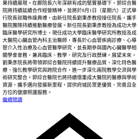
果持續展現。在鄭院長六年深耕有成的堅實基礎下，郭綜合醫
院將持續延續合作經營精神，並將於8月1日（星期六）正式舉
行院長就職佈達典禮，由新任院長劉秉彥教授接任院長，攜手
醫院團隊持續推動醫療發展。新任院長劉秉彥教授為成功大學
臨床醫學研究所博士，現任成功大學臨床醫學研究所教授及成
大醫院心臟血管內科主治醫師，專長於心血管疾病診療、心導
管介入性治療及心血管醫學研究，並長期參與國內心臟醫學相
關學會會務，兼具臨床、教學、研究及行政歷練。展望未來，
劉秉彥院長將帶領郭綜合醫院持續提升醫療品質、深化特色醫
療、強化教學研究與跨院合作，進一步深化兩院教學交流與學
術研究整合。郭綜合醫院也將持續借重成大醫院的醫療與學術
資源，攜手邁向發展新里程，提供府城民眾更優質、完善且全
方位的健康照護服務。
繼續閱讀