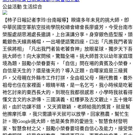
公益活動
生活綜合
【柿子日報記者李玲/台南報導】睽違多年未見的挑大師，卽
中華民國空軍航空技術學院校總會總會長廖盛芳，今受台南市
榮服處胡思湘處長邀請，上台演講分享。身穿銀色造型服，頭
戴銀色天線高桶帽，一出場便語驚四座，口出「凡進我門者皆
王侯將相」「凡出我門者皆老饕食神」放眼星球，獨步天下吾
挑大師也！向大家問候，驚豔全場。挑大師首次以幼年家庭環
境為題，鼓勵小榮眷要有，「自信」問在場的貴賓及小榮眷，
自信是天生的？還是後天的？導入正題，自曝家庭是三級貧
戶，父母親在外縣市工作打拼，全由祖父母，隔代教養，養外
祖母也住在家裡面，眼睛半瞎，是一名乞丐，我小時候是吃著
祂乞討來的東西長大的，到現在我都很感恩，小學時我就看得
懂文言文的水滸傳、三國演義、紅樓夢及古文觀止。五十幾年
前，由於功課不錯 ，又天資聰穎 ，老師給我的獎賞，就是幫
他擦摩托車 ，我只需讀半天就可以放學，回家務農，幫忙生
計。現Google挑大師，他是美食界的愛迪生、智慧食材發明
家、智慧食材之父，鼓勵小榮眷要培養自信心及能力，接受榮