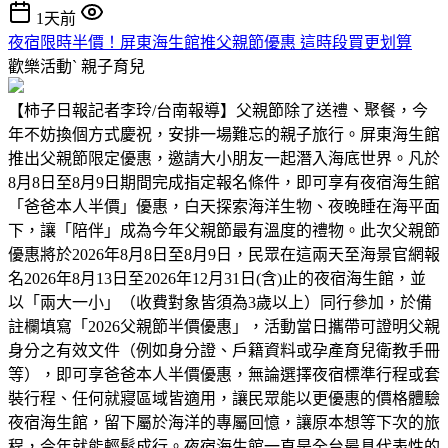
1天前
夜宿限時半價！屏東海生館推父親節優惠 這時段買更划算
歡樂活動ˋ
親子育兒
【柿子日報記者李玲/台南報導】父親節除了送禮、聚餐，今
年不妨換個方式慶祝，安排一場難忘的親子旅行。屏東海生館
推出父親節限定優惠，邀請大小朋友一起潛入海底世界。凡於
8月8日至8月9日期間完成指定報名條件，即可享有夜宿海生館
「爸爸本人半價」優惠，白天探索海洋生物、夜晚睡在海平面
下，讓「陪伴」成為今年父親節最有溫度的禮物。此次父親節
優惠將於2026年8月8日至8月9日，民眾在這兩天至海景官網報
名2026年8月13日至2026年12月31日(含)止的夜宿海生館，並
以「兩大一小」（收費對象皆須為3歲以上）同行參加，於備
註欄填寫「2026父親節半價優惠」，活動當日攜帶可證明父親
身分之有效文件（例如身分證、戶籍資料或孕產育兒衛教手冊
等），即可享爸爸本人半價優惠，無論選擇夜宿標準行程或套
裝行程、任何就寢區域皆適用，讓民眾能以更優惠的價格體驗
夜宿海生館，留下屬於海洋的專屬回憶，讓原本想等下次的旅
程，今年就能輕鬆成行。夜宿海生館一直是全台最具代表性的