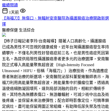
繼續閱讀
1天前
【海福刀】無傷口、無輻射安南醫院為攝護腺癌治療開啟新選
擇
醫療保健
生活綜合
【柿子日報記者李玲/台南報導】隨著人口高齡化，攝護腺癌
已成為男性不可忽視的健康威脅。近年台灣攝護腺癌發生率持
續攀升，不僅名列男性好發癌症前三名，也是男性癌症死因第
五名。為提供局限性攝護腺癌患者更多元的治療選擇，安南醫
院正式導入高能量聚焦超音波（High-Intensity Focused
Ultrasound，HIFU，俗稱「海福刀」）治療技術，作為適應症
患者無創治療的新選項。安南醫院泌尿科董聖雍醫師表示，海
福刀利用高能量聚焦超音波，將能量集中於腫瘤位置，透過高
溫使癌細胞凝固壞死，達到局部消融的目的。相較於傳統手
術，其特色為無體表傷口、無游離輻射，可減少術中出血及術
後疼痛，並保留未來治療彈性；配合即時影像定位，可精準鎖
定病灶，盡可能保留周圍正常組織，有助降低尿失禁及性功能