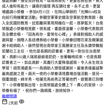
服處照顧，接受良好教育，環境再惡劣，更要愈挫愈勇。長大
成人後盼有能力，讓善的循環 再反饋社會，永不止息，更當
場邀請小榮眷 ，參加8月15日 ，在岡山舉辦的「光輝814校友
向前行飛機饗宴活動」參觀空軍軍史舘及空軍航空教育館，融
入全民國防教育，近距離與軍用飛機在一起，逐夢藍天！台南
榮服處小榮眷相見歡，很有感，畫面很溫馨，小榮眷代表致詞
及全體合唱，「因為有你，愛常在心裡」」表達對捐助人的感
謝與愛，捐贈人各送禮券給小榮眷，小榮眷回贈花束及親筆感
謝卡給捐助人，赫然發現台南榮家王風勝家主任及永康榮醫殷
若蘭社工主任 ，他也是長期的認養者，更有一對住在台南榮
家，高齡102歲人瑞易爺爺易奶奶，坐著輪椅前來，也是長期
認養者之一，如此高齡，其義行大愛殊值感佩，令人永生效法
學習！胡思湘處長一一為捐助人頒發感謝狀。最後表達最誠摯
最高感謝之意。兩天一夜的小榮眷清境農場自強活動，是另一
個重頭戲，綿羊秀、哈薩克馬術秀正等著他們，遊覽車已到樓
下，小榮眷整裝出發，台南榮服處全體上下，費心的安排，小
榮眷有福了 ，祝你們一路順風，旅途愉快。
繼續閱讀
2天前