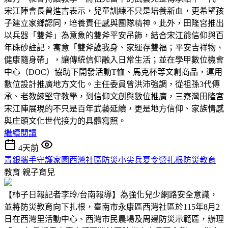
宋江陣會長曾進吉表示，兒童訓練不只是培養新血，更希望孩
子建立家鄉認同，培養責任感與團隊精神。此外，田隆宮推出
以兵器「雙斧」為意象的雙斧平安吊飾，結合宋江爺信仰與百
年硃砂註記，寓意「雙斧護我身、家運存雙福；平安吉祥物、
健康隨身帶」，讓傳統信仰融入日常生活；並在學甲數位機會
中心（DOC）協助下開發活動T恤、馬克杯等文創商品，運用
數位設計推廣地方文化。主任委員曾洪沛強調，從祖孫3代傳
承、老教練堅守教學，到信仰文創與數位推廣，三寮灣田隆宮
宋江陣展現的不只是百年武藝延續，更是地方信仰、家族情感
與庄頭文化世代接力的具體寫照。
繼續閱讀
4天前
青銀攜手守護家園西灣社區防災小尖兵夏令營扎根防災教育
教育
親子育兒
【柿子日報記者李玲/台南報導】為強化兒少網路安全意識，
並將防災教育向下扎根，臺南市永康區西灣社區於115年8月2
日在西灣里活動中心、西灣市民農場及周邊防災示範區，辦理