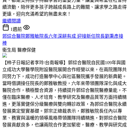
費，都是支持孩子持續學習的重要力量，讓愛與希望在社會持
續流動，陪伴更多孩子跨越成長路上的難關、讓求學之路走得
更遠，迎向充滿希望的無盡未來！
繼續閱讀
1週前
郭綜合醫院鄭雅敏院長六年深耕有成 迎接新任院長劉秉彥接
棒
衛生局
醫療保健
【柿子日報記者李玲/台南報導】郭綜合醫院自民國109年與國
立成功大學醫學院附設醫院展開合作經營以來，在兩院團隊共
同努力下，成功打造醫學中心與社區醫院攜手發展的新典範。
當時借調接任院長的鄭雅敏教授，六年來帶領團隊深化與成大
醫院合作，積極整合資源，持續提升郭綜合醫院醫療量能，不
僅在臨床醫療、人才培育、教學研究及醫療品質等方面持續精
進，更落實健保分級醫療與雙向轉診政策，為郭綜合醫院永續
發展奠定堅實基礎。郭宗正總裁表示，鄭雅敏院長任內以專
業、務實與溫暖的領導風格帶領團隊持續精進，對郭綜合醫院
發展貢獻良多，也讓兩院合作更加緊密，醫療、教學與研究成