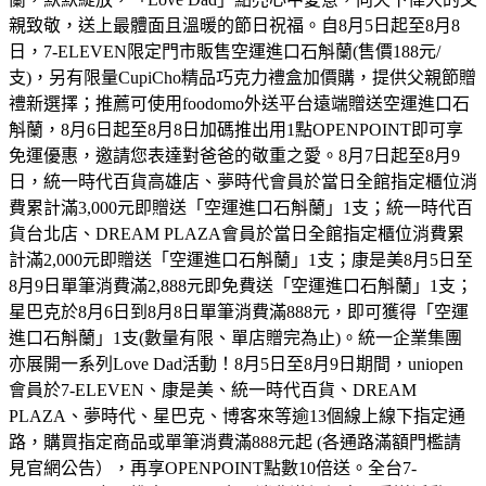
親致敬，送上最體面且溫暖的節日祝福。自8月5日起至8月8
日，7-ELEVEN限定門市販售空運進口石斛蘭(售價188元/
支)，另有限量CupiCho精品巧克力禮盒加價購，提供父親節贈
禮新選擇；推薦可使用foodomo外送平台遠端贈送空運進口石
斛蘭，8月6日起至8月8日加碼推出用1點OPENPOINT即可享
免運優惠，邀請您表達對爸爸的敬重之愛。8月7日起至8月9
日，統一時代百貨高雄店、夢時代會員於當日全館指定櫃位消
費累計滿3,000元即贈送「空運進口石斛蘭」1支；統一時代百
貨台北店、DREAM PLAZA會員於當日全館指定櫃位消費累
計滿2,000元即贈送「空運進口石斛蘭」1支；康是美8月5日至
8月9日單筆消費滿2,888元即免費送「空運進口石斛蘭」1支；
星巴克於8月6日到8月8日單筆消費滿888元，即可獲得「空運
進口石斛蘭」1支(數量有限、單店贈完為止)。統一企業集團
亦展開一系列Love Dad活動！8月5日至8月9日期間，uniopen
會員於7-ELEVEN、康是美、統一時代百貨、DREAM
PLAZA、夢時代、星巴克、博客來等逾13個線上線下指定通
路，購買指定商品或單筆消費滿888元起 (各通路滿額門檻請
見官網公告），再享OPENPOINT點數10倍送。全台7-