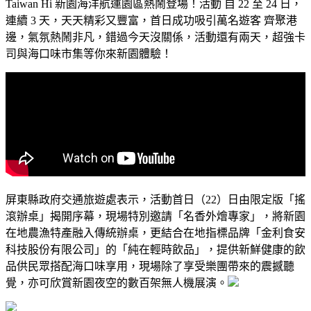
Taiwan Hi 新園海洋航運園區熱鬧登場！活動 自 22 至 24 日，
連續 3 天，天天精彩又豐富，首日成功吸引萬名遊客 齊聚港
邊，氣氛熱鬧非凡，錯過今天沒關係，活動還有兩天，超強卡
司與海口味市集等你來新園體驗！
屏東縣政府交通旅遊處表示，活動首日（22）日由限定版「搖
滾辦桌」揭開序幕，現場特別邀請「名香外燴專家」，將新園
在地農漁特產融入傳統辦桌，更結合在地指標品牌「金利食安
科技股份有限公司」的「純在輕時飲品」，提供新鮮健康的飲
品供民眾搭配海口味享用，現場除了享受樂團帶來的震撼聽
覺，亦可欣賞新園夜空的數百架無人機展演。