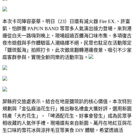
本次卡司陣容豪華，明日（23）日還有滅火器 Fire EX.、許富
凱、怕胖團 PAPUN BAND 等眾多人氣演出接力登場，來到港
邊從白天一路嗨到晚上，現場超過百攤海口味市集、多項復古
夜市遊戲與手作體驗區人潮絡繹不絕，民眾也駐足在活動限定
「鹽琉藍海」拍照打卡，此次徹底翻轉港邊夜景，吸引不少家
庭客群參與，實現全齡同樂的活動宗旨。
屏縣府交旅處表示，結合在地是鹽琉趴的核心價值，本次特別
規劃與「金弘麻油花生行」推出聯名禮盒大獲好評，選用新園
特產「大冇花生」，「啤酒配花生、好事會發生」成為民眾爭
相收藏的人氣伴手禮，現場還有來自新園、萬丹在地紅豆與花
生口味的雪花冰與涼拌毛豆等美食 DIY 體驗，希望透過活