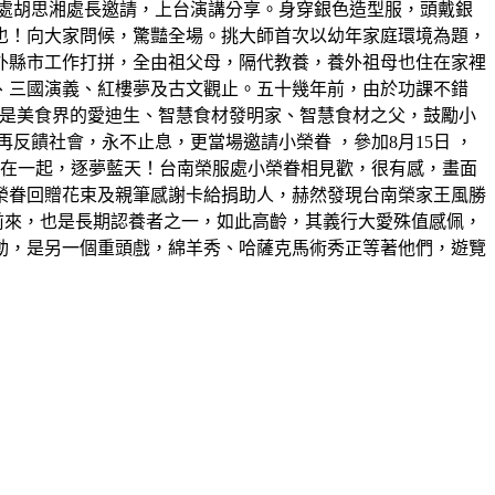
處胡思湘處長邀請，上台演講分享。身穿銀色造型服，頭戴銀
也！向大家問候，驚豔全場。挑大師首次以幼年家庭環境為題，
外縣市工作打拼，全由祖父母，隔代教養，養外祖母也住在家裡
、三國演義、紅樓夢及古文觀止。五十幾年前，由於功課不錯
，他是美食界的愛迪生、智慧食材發明家、智慧食材之父，鼓勵小
饋社會，永不止息，更當場邀請小榮眷 ，參加8月15日 ，
機在一起，逐夢藍天！台南榮服處小榮眷相見歡，很有感，畫面
榮眷回贈花束及親筆感謝卡給捐助人，赫然發現台南榮家王風勝
前來，也是長期認養者之一，如此高齡，其義行大愛殊值感佩，
動，是另一個重頭戲，綿羊秀、哈薩克馬術秀正等著他們，遊覽