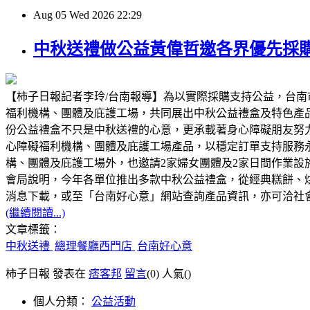
Aug
05
Wed
2026
22:29
中秋送禮做公益黃偉哲邀各界優先採
【柿子日報記者李玲/台南報導】為以實際採購支持公益，台南
福利機構、團體及庇護工場，共同展出中秋公益禮盒及特色產
份公益禮盒不只是中秋送禮的心意，更承載著身心障礙朋友努
心障礙福利機構、團體及庇護工場產品，以穩定訂單支持服務
構、團體及庇護工場外，也邀請2家婦女團體及2家日間作業
會局說明，今年各單位推出多款中秋公益禮盒，從經典糕餅、
消息下載，或至「台南好心意」網站查詢產品資訊，亦可洽社會局身
(繼續閱讀...)
文章標籤：
中秋送禮
總理餐廳西門店
台南好心意
柿子日報 發表在
痞客邦
留言
(0)
人氣(
)
個人分類：
公益活動