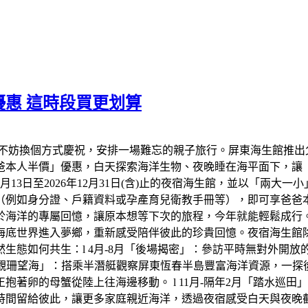
惠 這時段買更划算
不妨換個方式慶祝，安排一場難忘的親子旅行。屏東海生館推出
爸爸本人半價」優惠，白天探索海洋生物、夜晚睡在海平面下，讓
年8月13日至2026年12月31日(含)止的夜宿海生館，並以「兩
（例如身分證、戶籍資料或孕產育兒衛教手冊等），即可享爸爸
於海洋的專屬回憶，讓原本想等下次的旅程，今年就能輕鬆成行
底世界進入夢鄉，重新感受陪伴彼此的珍貴回憶。夜宿海生館除了
生態如何共生：l 4月-8月「後場揭密」：參訪平時無對外開
「觀珊望海」：搭乘半潛艇觀察屏東恆春半島豐富海洋資源，一探後壁
著卵的母蟹從陸上往海邊移動。 l 11月-隔年2月「踏水巡
時間留給彼此，讓更多家庭親近海洋，透過夜宿感受白天與夜晚