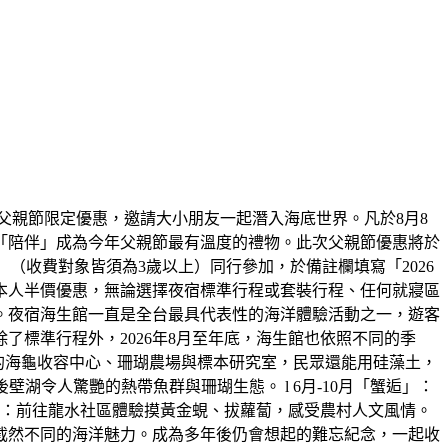
父親節限定優惠，邀請大小朋友一起潛入海底世界。凡於8月8
「陪伴」成為今年父親節最有溫度的禮物。此次父親節優惠將於
大一小」（收費對象皆須為3歲以上）同行參加，於備註欄填寫「2026
本人半價優惠，無論選擇夜宿標準行程或套裝行程、任何就寢區
。夜宿海生館一直是全台最具代表性的海洋體驗活動之一，遊客
標準行程外，2026年8月至年底，海生館也依照不同的季
放的海龜收容中心、珊瑚農場與標本研究室，民眾還能用硅藻土，
湖令人驚艷的熱帶魚群與珊瑚生態。 l 6月-10月「蟹逅」：
田」：前往龍水社區體驗摸黃金蜆、拔蘿蔔，感受農村人文風情。
截然不同的海洋魅力。成為多年後仍會想起的難忘紀念，一起收