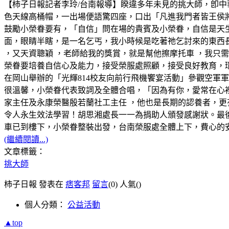
【柿子日報記者李玲/台南報導】睽違多年未見的挑大師，卽
色天線高桶帽，一出場便語驚四座，口出「凡進我門者皆王侯
鼓勵小榮眷要有，「自信」問在場的貴賓及小榮眷，自信是天
面，眼睛半瞎，是一名乞丐，我小時候是吃著祂乞討來的東西
，又天資聰穎 ，老師給我的獎賞，就是幫他擦摩托車 ，我只需
榮眷要培養自信心及能力，接受榮服處照顧，接受良好教育，環
在岡山舉辦的「光輝814校友向前行飛機饗宴活動」參觀空軍
很溫馨，小榮眷代表致詞及全體合唱，「因為有你，愛常在心
家主任及永康榮醫殷若蘭社工主任 ，他也是長期的認養者，更
令人永生效法學習！胡思湘處長一一為捐助人頒發感謝狀。最
車已到樓下，小榮眷整裝出發，台南榮服處全體上下，費心的
(繼續閱讀...)
文章標籤：
挑大師
柿子日報 發表在
痞客邦
留言
(0)
人氣(
)
個人分類：
公益活動
▲top