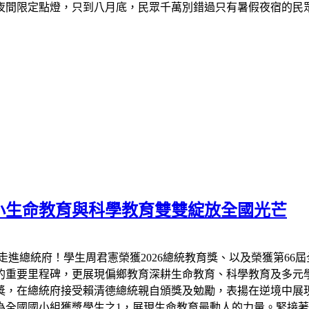
夜間限定點燈，只到八月底，民眾千萬別錯過只有暑假夜宿的民
小生命教育與科學教育雙雙綻放全國光芒
走進總統府！學生周君憲榮獲2026總統教育獎、以及榮獲第66
的重要里程碑，更展現偏鄉教育深耕生命教育、科學教育及多元
教育獎，在總統府接受賴清德總統親自頒獎及勉勵，表揚在逆境中
全國國小組獲獎學生之1，展現生命教育最動人的力量。緊接著7