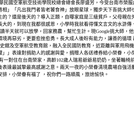
中華民國空軍航空技術學院校總會總會長廖盛芳，今受台南市榮服
將相」「凡出我門者皆老饕食神」放眼星球，獨步天下吾挑大師
生的？還是後天的？導入正題，自曝家庭是三級貧戶，父母親在
長大的，到現在我都很感恩，小學時我就看得懂文言文的水滸傳
讀半天就可以放學，回家務農，幫忙生計。現Google挑大師
境再惡劣，更要愈挫愈勇。長大成人後盼有能力，讓善的循環 再反
軍史舘及空軍航空教育館，融入全民國防教育，近距離與軍用飛
裡」」表達對捐助人的感謝與愛，捐贈人各送禮券給小榮眷，小
有一對住在台南榮家，高齡102歲人瑞易爺爺易奶奶，坐著輪椅
後表達最誠摯最高感謝之意。兩天一夜的小榮眷清境農場自強活
安排，小榮眷有福了 ，祝你們一路順風，旅途愉快。