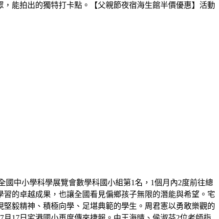
眾，能拍出的獨特打卡點。【父親節夜宿海生館半價優惠】活動
屆全國中小學科學展覽會數學科國小組第1名，1個月內2度前往總
學習的卓越成果，也讓全國看見偏鄉孩子無限的潛能與希望。宅
展現堅毅精神、積極向學、足堪典範的學生。周君憲以勇敢樂觀的
月17日宅港國小再度傳來捷報。由王海晴、侯淑芬2位老師指