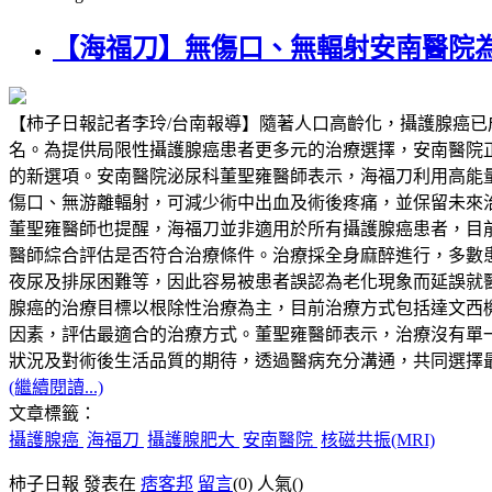
【海福刀】無傷口、無輻射安南醫院
【柿子日報記者李玲/台南報導】隨著人口高齡化，攝護腺癌
名。為提供局限性攝護腺癌患者更多元的治療選擇，安南醫院正式導入高能量
的新選項。安南醫院泌尿科董聖雍醫師表示，海福刀利用高能
傷口、無游離輻射，可減少術中出血及術後疼痛，並保留未來
董聖雍醫師也提醒，海福刀並非適用於所有攝護腺癌患者，目前主
醫師綜合評估是否符合治療條件。治療採全身麻醉進行，多數
夜尿及排尿困難等，因此容易被患者誤認為老化現象而延誤就
腺癌的治療目標以根除性治療為主，目前治療方式包括達文西
因素，評估最適合的治療方式。董聖雍醫師表示，治療沒有單一標準答案
狀況及對術後生活品質的期待，透過醫病充分溝通，共同選擇
(繼續閱讀...)
文章標籤：
攝護腺癌
海福刀
攝護腺肥大
安南醫院
核磁共振(MRI)
柿子日報 發表在
痞客邦
留言
(0)
人氣(
)