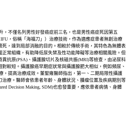
升，不僅名列男性好發癌症前三名，也是男性癌症死因第五
ound，HIFU，俗稱「海福刀」）治療技術，作為適應症患者無創治療
壞死，達到局部消融的目的。相較於傳統手術，其特色為無體表
圍正常組織，有助降低尿失禁及性功能障礙等治療相關風險。但
原(PSA)、攝護腺切片及核磁共振(MRI)等檢查，由泌尿科
相對較短。攝護腺癌早期症狀常與攝護腺肥大相似，例如頻尿、
療，提高治療成效。董聖雍醫師指出，第一、二期局限性攝護
刀治療。醫師會依患者年齡、身體狀況、腫瘤位置及疾病期別等
sion Making, SDM)也愈發重要，應依患者病情、身體