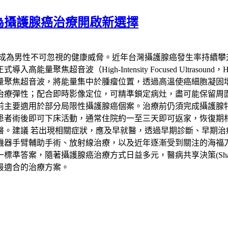
為攝護腺癌治療開啟新選擇
已成為男性不可忽視的健康威脅。近年台灣攝護腺癌發生率持續攀
聚焦超音波（High-Intensity Focused Ultras
量聚焦超音波，將能量集中於腫瘤位置，透過高溫使癌細胞凝固
治療彈性；配合即時影像定位，可精準鎖定病灶，盡可能保留周
要適用於部分局限性攝護腺癌個案。治療前仍須完成攝護腺特異抗
患者術後即可下床活動，通常住院約一至三天即可返家，恢復期
醫。建議 若出現相關症狀，應及早就醫，透過早期診斷、早期治
機器手臂輔助手術、放射線治療，以及近年逐漸受到關注的海福
，隨著攝護腺癌治療方式日益多元，醫病共享決策(Shared Deci
最適合的治療方案。