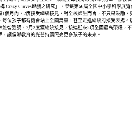
razy Curves遊戲之研究」，榮獲第66屆全國中小學科學
短1個月內，2度接受總統接見，對全校師生而言，不只是鼓勵，
，每位孩子都有機會站上全國舞臺，甚至走進總統府接受表揚。
維智強調，7月2度獲總統接見，接連迎來2項全國最高榮耀，
夢，讓偏鄉教育的光芒持續照亮更多孩子的未來。