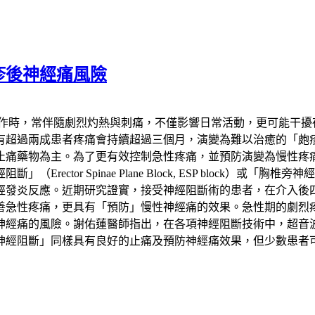
疹後神經痛風險
發作時，常伴隨劇烈灼熱與刺痛，不僅影響日常活動，更可能干擾
患者疼痛會持續超過三個月，演變為難以治癒的「皰疹後神經痛」（Pos
止痛藥物為主。為了更有效控制急性疼痛，並預防演變為慢性疼
 Spinae Plane Block, ESP block）或「胸椎旁神經阻斷
經發炎反應。近期研究證實，接受神經阻斷術的患者，在介入後
善急性疼痛，更具有「預防」慢性神經痛的效果。急性期的劇烈
神經痛的風險。謝佑蓮醫師指出，在各項神經阻斷技術中，超音
神經阻斷」同樣具有良好的止痛及預防神經痛效果，但少數患者