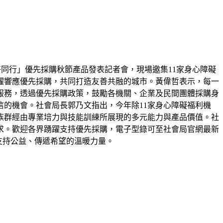
好同行」優先採購秋節產品發表記者會，現場邀集11家身心障礙
躍響應優先採購，共同打造友善共融的城市。黃偉哲表示，每一
服務，透過優先採購政策，鼓勵各機關、企業及民間團體採購身
的機會。社會局長郭乃文指出，今年除11家身心障礙福利機
族群經由專業培力與技能訓練所展現的多元能力與產品價值。社
求。歡迎各界踴躍支持優先採購，電子型錄可至社會局官網最新
為支持公益、傳遞希望的溫暖力量。