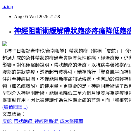
▲top
Aug
05
Wed
2026
21:58
神經阻斷術緩解帶狀皰疹疼痛降低皰
【柿子日報記者李玲/台南報導】帶狀皰疹（俗稱「皮蛇」）
超過九成的急性帶狀皰疹患者會經歷急性疼痛，經治療後，仍有超過兩成
影響。謝佑蓮醫師說明，帶狀皰疹的治療，以抗病毒藥物搭配
腹部的帶狀皰疹，透過超音波導引，精準執行「豎脊肌平面神經阻斷」（Erector
注射至神經周圍，不僅能阻斷疼痛訊號傳遞，也有助於減輕神
物（如乙醯胺酚）的使用量。更重要的是，神經阻斷術除了改
早期介入神經阻斷術，能顯著降低三至六個月後發展為皰疹後
嚴重副作用，因此被建議作為急性期止痛的首選。而「胸椎旁
(繼續閱讀...)
文章標籤：
皮蛇
帶狀皰疹
神經阻斷術
成大醫院麻