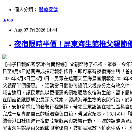
個人分類：
醫療保健
▲top
Aug
07
Fri
2026
14:44
夜宿限時半價！屏東海生館推父親節優
【柿子日報記者李玲/台南報導】父親節除了送禮、聚餐，今年
日至8月9日期間完成指定報名條件，即可享有夜宿海生館「
2026年8月8日至8月9日，民眾在這兩天至海景官網報名2026
父親節半價優惠」，活動當日攜帶可證明父親身分之有效文件
域皆適用，讓民眾能以更優惠的價格體驗夜宿海生館，留下屬
在閉館後跟隨解說員深入探索，認識海洋生物的夜間行為，於海
節，安排多樣化的套裝行程選擇，帶領民眾認識在地社區與自然
完成一隻專屬自己的感溫變色白鯨，帶回家紀念。 l 3月-8月
結合港口社區進行夜間陸蟹觀察與護蟹行動，幸運的話能遇見正抱
屏東海生館藉由父親節限定優惠，鼓勵民眾放下忙碌生活，把