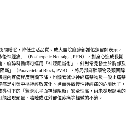
夜間睡眠，降低生活品質。成大醫院麻醉部謝佑蓮醫師表示，
therpetic Neuralgia, PHN），對身心造成長期
痛，麻醉科醫師可運用「神經阻斷術」，針對常見發生於胸部及
」（Paravertebral Block, PVB），將局部麻醉藥物及類固醇
四週內疼痛程度明顯下降，也顯著減少神經痛藥物及一般止痛藥
疼痛是引發中樞神經敏感化、進而導致慢性神經痛的危險因子，
波導引下的「豎脊肌平面神經阻斷」安全性高，尚未發現顯著的
可能出現頭暈、嗜睡或注射部位疼痛等輕微的不適。