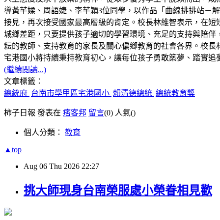
導黃芊媃、周語婕、李芊穎3位同學，以作品「曲線排排站－解構 C
接見，再次接受國家最高層級的肯定。校長林維智表示，在短
城鄉差距，只要提供孩子適切的學習環境、充足的支持與陪伴
耘的教師、支持教育的家長及關心偏鄉教育的社會各界。校長林
宅港國小將持續秉持教育初心，讓每位孩子勇敢築夢、踏實追
(繼續閱讀...)
文章標籤：
總統府
台南市學甲區宅港國小
賴清德總統
總統教育獎
柿子日報 發表在
痞客邦
留言
(0)
人氣(
)
個人分類：
教育
▲top
Aug
06
Thu
2026
22:27
挑大師現身台南榮服處小榮眷相見歡