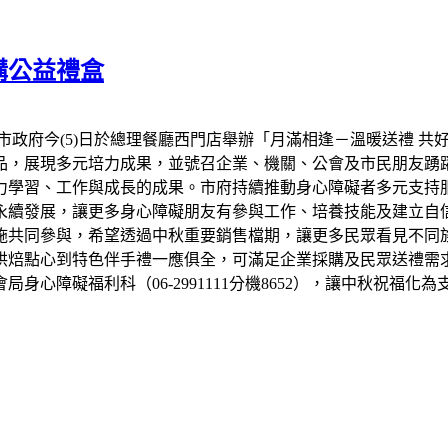
購公益禮盒
市政府今(5)日於總理餐廳西門店舉辦「月滿相逢－溫暖送禮 共
品，展現多元培力成果，並號召企業、機關、公會及市民朋友踴
力學習、工作與成長的成果。市府持續推動身心障礙者多元支持
永續發展，讓更多身心障礙朋友有參與工作、培養技能及建立自信
設施共同參與，希望透過中秋重要銷售檔期，讓更多民眾看見不同
烘焙點心到特色伴手禮一應俱全，可滿足企業採購及民眾送禮需
心障礙福利科（06-2991111分機8652），讓中秋祝福化