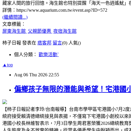
藏家人間的旅行回憶。海生館也特別提醒「海天一色逍遙魷」
詳情：https://www.aquarium.com.tw/event.asp?ID=572
(繼續閱讀...)
文章標籤：
屏東海生館
父親節優惠
夜宿海生館
柿子日報 發表在
痞客邦
留言
(0)
人氣(
)
個人分類：
歡樂活動ˋ
▲top
Aug
06
Thu
2026
22:55
偏鄉孩子無限的潛能與希望！宅港國
【柿子日報記者李玲/台南報導】台南市學甲區宅港國小7月2度
統府接受賴清德總統接見與表揚，不僅寫下宅港國小創校以來
港國小校長林維智表示，7月3日學生周君憲榮獲2026總統
人生態度及永不放棄的精神，從眾多優秀學生中脫穎而出，成為