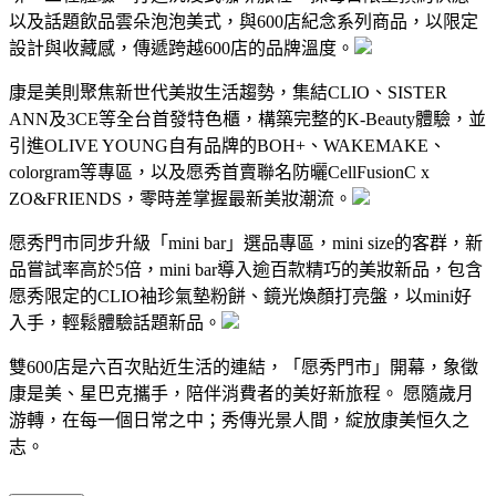
以及話題飲品雲朵泡泡美式，與600店紀念系列商品，以限定
設計與收藏感，傳遞跨越600店的品牌溫度。
康是美則聚焦新世代美妝生活趨勢，集結CLIO、SISTER
ANN及3CE等全台首發特色櫃，構築完整的K-Beauty體驗，並
引進OLIVE YOUNG自有品牌的BOH+、WAKEMAKE、
colorgram等專區，以及愿秀首賣聯名防曬CellFusionC x
ZO&FRIENDS，零時差掌握最新美妝潮流。
愿秀門市同步升級「mini bar」選品專區，mini size的客群，新
品嘗試率高於5倍，mini bar導入逾百款精巧的美妝新品，包含
愿秀限定的CLIO袖珍氣墊粉餅、鏡光煥顏打亮盤，以mini好
入手，輕鬆體驗話題新品。
雙600店是六百次貼近生活的連結，「愿秀門市」開幕，象徵
康是美、星巴克攜手，陪伴消費者的美好新旅程。 愿隨歲月
游轉，在每一個日常之中；秀傳光景人間，綻放康美恒久之
志。