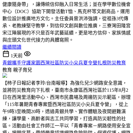
健康隨身帶」，讓傳統信仰融入日常生活；並在學甲數位機會
中心（DOC）協助下開發活動T恤、馬克杯等文創商品，運用
數位設計推廣地方文化。主任委員曾洪沛強調，從祖孫3代傳
承、老教練堅守教學，到信仰文創與數位推廣，三寮灣田隆宮
宋江陣展現的不只是百年武藝延續，更是地方信仰、家族情感
與庄頭文化世代接力的具體寫照。
繼續閱讀
1天前
青銀攜手守護家園西灣社區防災小尖兵夏令營扎根防災教育
教育
親子育兒
【柿子日報記者李玲/台南報導】為強化兒少網路安全意識，
並將防災教育向下扎根，臺南市永康區西灣社區於115年8月2
日在西灣里活動中心、西灣市民農場及周邊防災示範區，辦理
「115年暑期青春專案暨西灣社區防災小尖兵夏令營」，從上
午9時3至晚間20時，透過青銀共學、實作體驗及夜間避難演
練，讓學童、高齡者與志工共同學習，打造具防災韌性的社
區。活動由社會工作師江一平以「青春專案－網路使用安全宣
導」揭開序幕，帶領學童認識網路危險陷阱、個資保護、網路