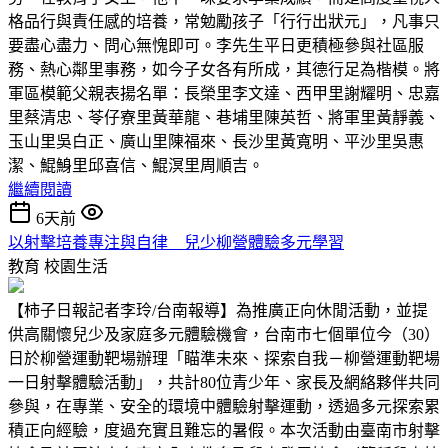
格品行與責任感的培養，常勉勵孩子「行行出狀元」，凡事只
要盡心盡力、問心無愧即可。李先生平日更積極參與社區服
務、熱心鄰里事務，如今子女各有所成，其德行足為楷模。將
軍區模範父親表揚名單：長榮里李文達、西甲里謝耀明、忠嘉
里蔡清忠、苓仔寮里黃華龍、巷埔里陳英哲、將軍里黃靜義、
玉山里吳白正、廣山里陳福來、長沙里黃寬明、平沙里吳惠
潔、鯤鯓里邱喜信、鯤溟里周順吉。
繼續閱讀
6天前
以射擊培養專注與自律 兒少柳營體驗多元學習
教育
校園生活
【柿子日報記者李玲/台南報導】為推廣正向休閒活動，並提
供高關懷兒少及家庭多元體驗機會，台南市七個單位今（30）
日於柳營運動靶場辦理「瞄準未來、探索自我－柳營運動靶場
一日射擊體驗活動」，共計80位青少年、家長及網絡夥伴共同
參與，在專業、安全的環境中體驗射擊運動，透過多元探索累
積正向經驗，度過充實且難忘的暑假。本次活動由臺南市射擊