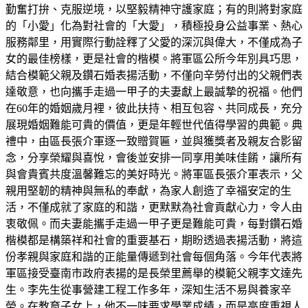
勤奮打拚、克服逆境，以堅毅精神守護家庭；有的則將對家庭
的「小愛」化為對社會的「大愛」，積極投身公益事業、熱心
服務鄰里，用實際行動詮釋了父愛的深沉與偉大，不僅成為子
女的最佳榜樣，更是社會的楷模。將軍區公所今年別具巧思，
結合模範父親及鑽石婚表揚活動，不僅向辛勞付出的父親們表
達敬意，也向攜手走過一甲子的夫妻獻上最誠摯的祝福。他們
在60年的婚姻歲月裡，彼此扶持、相互包容、共同成長，充分
展現婚姻難能可貴的價值，更是年輕世代值得學習的典範。典
禮中，由區長張介軍逐一致贈賀匾，並與獲獎者及親友合影留
念，分享榮耀與喜悅，會後並安排一同享用美味佳餚，讓所有
與會貴賓共度溫馨難忘的美好時光。將軍區長張介軍表示，父
親用堅韌的精神與無私的奉獻，為家人創造了幸福安定的生
活，不僅成就了家庭的和諧，更默默為社會貢獻心力，令人由
衷敬佩。而夫妻能攜手走過一甲子更是難能可貴，每對鑽石婚
楷模都是構築祥和社會的重要基石，期盼透過表揚活動，將這
份孝親與家庭和諧的正能量傳遞到社會每個角落。今年代表將
軍區接受臺南市政府表揚的是長榮里薦舉的模範父親李文達先
生。李先生從事營建工程工作多年，深知生活不易與養家辛
勞。在教育子女上，他不一味要求學業成績，而是高度重視人