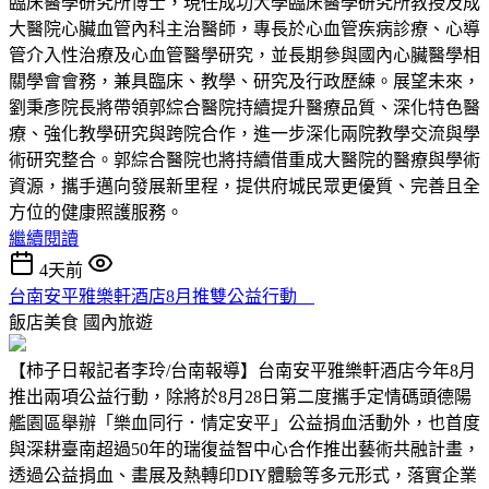
臨床醫學研究所博士，現任成功大學臨床醫學研究所教授及成
大醫院心臟血管內科主治醫師，專長於心血管疾病診療、心導
管介入性治療及心血管醫學研究，並長期參與國內心臟醫學相
關學會會務，兼具臨床、教學、研究及行政歷練。展望未來，
劉秉彥院長將帶領郭綜合醫院持續提升醫療品質、深化特色醫
療、強化教學研究與跨院合作，進一步深化兩院教學交流與學
術研究整合。郭綜合醫院也將持續借重成大醫院的醫療與學術
資源，攜手邁向發展新里程，提供府城民眾更優質、完善且全
方位的健康照護服務。
繼續閱讀
4天前
台南安平雅樂軒酒店8月推雙公益行動
飯店美食
國內旅遊
【柿子日報記者李玲/台南報導】台南安平雅樂軒酒店今年8月
推出兩項公益行動，除將於8月28日第二度攜手定情碼頭德陽
艦園區舉辦「樂血同行．情定安平」公益捐血活動外，也首度
與深耕臺南超過50年的瑞復益智中心合作推出藝術共融計畫，
透過公益捐血、畫展及熱轉印DIY體驗等多元形式，落實企業