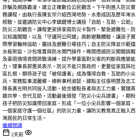
詐騙及網路霸凌，建立正確數位公民觀念。下午則進入防災實
務課程，由執行長陳玄宗介紹西灣地勢、水患成因及歷年淹水
經驗，並邀請防災中心李鎮鍵博士講授「自助、互助、公助」
防災三助觀念。課程更安排家庭防災卡製作、緊急避難包、防
災知識闖關，以及「守護阿公阿嬤」高齡避難體驗，讓孩子實
際學習輪椅協助、攙扶及避難引導技巧；自主防災隊並示範擋
水板架設、沙包堆置與防水閘門操作。晚間透過防災闖關挑戰
及豪雨情境夜間疏散演練，提升學童面對災害的判斷與應變能
力。理事長郭惠英表示，防災不能只靠政府，更要從家庭與社
區扎根，期待孩子從「被保護者」成為懂得自救、互助的小尖
兵。常務監事湯麗鄉、總幹事柯淑懿、據點主任張明慧及志工
隊長黃光明共同投入活動，結合據點長者與志工力量，實踐青
銀共學、世代互助。活動最後頒發「防災小尖兵證書」，期盼
孩子把防災知識帶回家庭，形成「一位小尖兵影響一個家庭、
一個家庭守護一個社區」的防災力量，讓防災教育真正融入西
灣居民的日常生活。
繼續閱讀
2天前