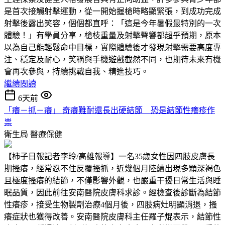
是首次接觸射擊運動，從一開始握槍時略顯緊張，到成功完成
射擊後露出笑容，個個都直呼：「這是今年暑假最特別的一次
體驗！」有學員分享，槍枝重量及射擊聲響都超乎預期，原本
以為自己能輕鬆命中目標，實際體驗後才發現射擊需要高度專
注、穩定及耐心，笑稱與手機遊戲截然不同，也期待未來有機
會再次參與，持續挑戰自我、精進技巧。
繼續閱讀
6天前
「癢－抓－癢」 奇癢難耐還長出硬結節 恐是結節性癢疹作
祟
衛生局
醫療保健
【柿子日報記者李玲/高雄報導】一名35歲女性因四肢皮膚長
期搔癢，經常忍不住反覆搔抓，近幾個月陸續出現多顆深褐色
且極度搔癢的結節，不僅影響外觀，也嚴重干擾日常生活與睡
眠品質，因此前往安南醫院皮膚科求診。經檢查後診斷為結節
性癢疹，接受生物製劑治療4個月後，四肢病灶明顯消退，搔
癢症狀也獲得改善。安南醫院皮膚科主任羅子焜表示，結節性