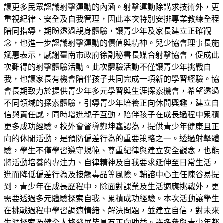
讓更多民眾認識射擊運動的內涵。射擊運動除講求技術外，更
重視紀律、安全及自我管理，因此本次特別安排專業教練全程
陪同指導，期盼透過親身體驗，讓青少年及家長建立正確觀
念，也進一步認識射擊運動的價值與精神。兒少協會理事長施
斌惠表示，感謝臺南市政府徐副秘書長媒合射擊協會，促成此
次難得的射擊體驗活動。此次體驗活動不僅讓青少年挑戰自
我，也讓家長有機會陪伴孩子共同完成一項新的學習經驗。協
會長期致力於提供青少年多元學習與生涯探索機會，希望透過
不同領域的探索體驗，引導青少年培養正向休閒興趣，建立自
信與責任感，同時增進親子互動，陪伴孩子在成長過程中累積
更多成功經驗。校外會督導鄭坤鑫認為，提供青少年健康且正
向的休閒活動，是預防偏差行為的重要策略之一。透過射擊體
驗，學生不僅學習遵守規範、尊重紀律與建立安全觀念，也能
將活動培養的專注力、自律精神及自我要求延伸至日常生活，
進而降低偏差行為及接觸毒品等風險。輔諮中心主任陳谷易提
到，青少年在成長歷程中，除面對課業及生活適應挑戰外，更
需要透過多元體驗探索自我、累積成功經驗。本次活動讓學生
在挑戰過程中學習調適情緒、解決問題，並建立自信，對未來
生涯探索及健全人格發展皆具有正向助益。許多參與青少年都