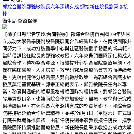
郭綜合醫院鄭雅敏院長六年深耕有成 迎接新任院長劉秉彥接
棒
衛生局
醫療保健
【柿子日報記者李玲/台南報導】郭綜合醫院自民國109年與國
立成功大學醫學院附設醫院展開合作經營以來，在兩院團隊共
同努力下，成功打造醫學中心與社區醫院攜手發展的新典範。
當時借調接任院長的鄭雅敏教授，六年來帶領團隊深化與成大
醫院合作，積極整合資源，持續提升郭綜合醫院醫療量能，不
僅在臨床醫療、人才培育、教學研究及醫療品質等方面持續精
進，更落實健保分級醫療與雙向轉診政策，為郭綜合醫院永續
發展奠定堅實基礎。郭宗正總裁表示，鄭雅敏院長任內以專
業、務實與溫暖的領導風格帶領團隊持續精進，對郭綜合醫院
發展貢獻良多，也讓兩院合作更加緊密，醫療、教學與研究成
果持續展現。在鄭院長六年深耕有成的堅實基礎下，郭綜合醫
院將持續延續合作經營精神，並將於8月1日（星期六）正式舉
行院長就職佈達典禮，由新任院長劉秉彥教授接任院長，攜手
醫院團隊持續推動醫療發展。新任院長劉秉彥教授為成功大學