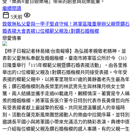
受「樂高®夏日遊樂場」帶來的創意與玩樂能量。
繼續閱讀
5天前
致敬無私父愛與一甲子堅貞守候！將軍區隆重舉辦父親暨鑽石
婚表揚大會表揚12位模範父親及1對鑽石婚楷模
戀愛情事
【柿子日報記者林易緒/台南報導】為弘揚孝親敬老精神，並
表彰父愛無私奉獻及婚姻楷模，臺南市將軍區公所於今（31）
日隆重舉行「115年模範父親暨鑽石婚表揚活動」，由各里推
舉出的12位模範父親及1對鑽石婚楷模共同接受表揚。今年受
表揚的模範父親中，以將軍里現年87歲的黃靜義老先生最為年
長；鑽石婚楷模則為長榮里的林武男先生與林陳月桃女士榮
獲，兩人結縭並攜手走過60載歲月，鶼鰈情深，著實是令人稱
羨的婚姻楷模。將軍區長張介軍今日特別代表市長黃偉哲向所
有受表揚者獻上最誠摯的祝福，共同見證溫馨感人的幸福時
刻。活動在薩克斯風樂團悠揚動人的樂曲中拉開序幕，並特別
邀請長平國小與將軍國小帶來充滿活力的精彩表演。典禮中逐
一介紹每位模範父親及鑽石婚楷模的感人事蹟，有的父親一生