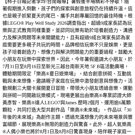
【柿子日報記者李玲/台南報導】暑假後半場精彩不停歇！隨
著假期進入倒數，孩子們的探索與創意旅程仍在持續升溫。這
也是親子抓緊夏天的尾巴、攜手共創專屬回憶的最佳時機。根
據LEGO® Play Well Study 2026調查指出，超過9成家長認為玩
樂與正式教育同樣重要，並認同玩樂有助於培養創造力、溝通
力及解決問題等未來關鍵能力，且有超過9成台灣家長認為家
庭需要更多親子共玩的時間。品牌相信玩樂不只是娛樂，更是
孩子培養創造力、想像力與解決問題能力的重要過程，鼓勵大
小朋友在玩樂中探索世界。因此，今年暑假邀請大小朋友，於
7月31日至8月16日至新光三越台南新天地 5F B區活動廣場，
體驗期間限定「樂高®夏日遊樂場」，結合創意拼砌、互動挑
戰與未來想像，邀請親子家庭在玩樂中激發創意與想像力。活
動規劃三大關卡展開夏日冒險，帶領大小朋友透過音樂、運動
與拼砌一同開啟玩樂模式，現場更展出由樂高®專業認證大師
黃彥智、樂高®達人LEGO7與James 歷時2個月、運用逾6萬顆
顆粒，共同打造大型共創作品「樂高®未來城」，作品以「30
年後的未來城」為創作主題，透過充滿想像力的未來場景與豐
富細節，展現樂高®無限的創造力與驚喜。此外，超人氣樂高
®人偶小樂也將於8月1日及8月8日驚喜現身，陪伴親子家庭一