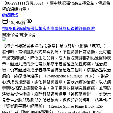
（06-2991111分機8652），讓中秋祝福化為支持公益、傳遞希
望的溫暖力量。
繼續閱讀
15小時前
神經阻斷術緩解帶狀皰疹疼痛降低皰疹後神經痛風險
醫療保健
醫療保健
【柿子日報記者李玲/台南報導】帶狀皰疹（俗稱「皮蛇」）
發作時，常伴隨劇烈灼熱與刺痛，不僅影響日常活動，更可能
干擾夜間睡眠，降低生活品質。成大醫院麻醉部謝佑蓮醫師表
示，超過九成的急性帶狀皰疹患者會經歷急性疼痛，經治療
後，仍有超過兩成患者疼痛會持續超過三個月，演變為難以治
癒的「皰疹後神經痛」（Postherpetic Neuralgia, PHN），對身
心造成長期影響。謝佑蓮醫師說明，帶狀皰疹的治療，以抗病
毒藥物搭配止痛藥物為主。為了更有效控制急性疼痛，並預防
演變為慢性疼痛，麻醉科醫師可運用「神經阻斷術」，針對常
見發生於胸部及腹部的帶狀皰疹，透過超音波導引，精準執行
「豎脊肌平面神經阻斷」（Erector Spinae Plane Block, ESP
block）或「胸椎旁神經阻斷」（Paravertebral Block, PVB），