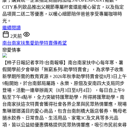
康；購買統一企業指定商品再加贈5% OPENPOINT點數。
CITY系列飲品推出父親節專屬杯套還能暖心留言，以及指定
品項買二送二等優惠，以暖心細節陪伴爸爸享受專屬咖啡時
光。
繼續閱讀
2天前
南台南家扶集愛助學特賣傳希望
戀愛情事
【柿子日報記者李玲/台南報導】南台南家扶中心每年寒、暑
假開學前夕會舉辦「無窮系列-助學特賣會」，為求學子收集
新學期所需的教育資源。2026年秋季助學特賣會從8月3日上午
9點開始，於台南郵局屬路、永樂、原佃及安南四大支局同步
登場，活動一連舉辦兩天（8月3日至8月4日），每日自上午9
點至下午4點半，全力突破特匯聚助學，所得將匯聚助學。南
台南家扶這次特賣會獲得社會各界企業與民眾熱情響應，現場
集琳瑯瑯滿目的愛心商品，包含台南劍橋大飯店餐券、鴨母老
撾水餃券、日常食品、生活用品、家電3C及文具等多元品
項，皆以公益結優惠價格提供民眾熱情響應，吸引市民前來尋