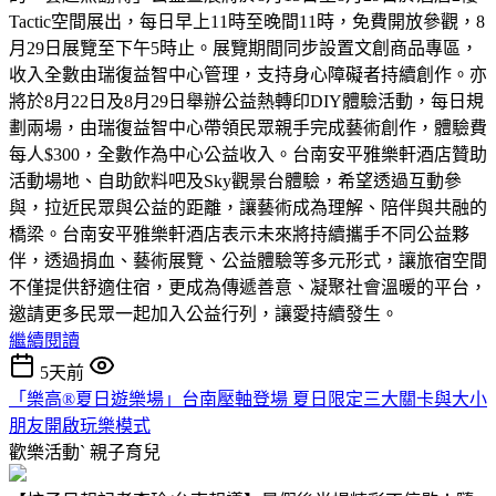
Tactic空間展出，每日早上11時至晚間11時，免費開放參觀，8
月29日展覽至下午5時止。展覽期間同步設置文創商品專區，
收入全數由瑞復益智中心管理，支持身心障礙者持續創作。亦
將於8月22日及8月29日舉辦公益熱轉印DIY體驗活動，每日規
劃兩場，由瑞復益智中心帶領民眾親手完成藝術創作，體驗費
每人$300，全數作為中心公益收入。台南安平雅樂軒酒店贊助
活動場地、自助飲料吧及Sky觀景台體驗，希望透過互動參
與，拉近民眾與公益的距離，讓藝術成為理解、陪伴與共融的
橋梁。台南安平雅樂軒酒店表示未來將持續攜手不同公益夥
伴，透過捐血、藝術展覽、公益體驗等多元形式，讓旅宿空間
不僅提供舒適住宿，更成為傳遞善意、凝聚社會溫暖的平台，
邀請更多民眾一起加入公益行列，讓愛持續發生。
繼續閱讀
5天前
「樂高®夏日遊樂場」台南壓軸登場 夏日限定三大關卡與大小
朋友開啟玩樂模式
歡樂活動ˋ
親子育兒