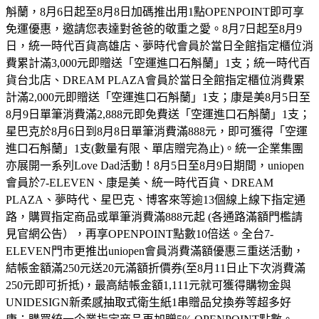
斛蘭，8月6日起至8月8日加碼推出用1點OPENPOINT即可享
免運優惠，邀請您表達對爸爸的敬重之愛。8月7日起至8月9
日，統一時代百貨高雄店、夢時代會員於當日全館指定櫃位消
費累計滿3,000元即贈送「空運進口石斛蘭」1支；統一時代百
貨台北店、DREAM PLAZA會員於當日全館指定櫃位消費累
計滿2,000元即贈送「空運進口石斛蘭」1支；康是美8月5日至
8月9日單筆消費滿2,888元即免費送「空運進口石斛蘭」1支；
星巴克於8月6日到8月8日單筆消費滿888元，即可獲得「空運
進口石斛蘭」1支(數量有限、單店贈完為止)。統一企業集團
亦展開一系列Love Dad活動！8月5日至8月9日期間，uniopen
會員於7-ELEVEN、康是美、統一時代百貨、DREAM
PLAZA、夢時代、星巴克、博客來等逾13個線上線下指定通
路，購買指定商品或單筆消費滿888元起 (各通路滿額門檻請
見官網公告），再享OPENPOINT點數10倍送。全台7-
ELEVEN門市更推出uniopen會員消費滿額優惠三重送活動，
結帳金額滿250元送20元滿額折價券(至8月11日止下次消費滿
250元即可折抵)，最高結帳金額1,111元就可獲得購物金與
UNIDESIGN新柔感抽取式衛生紙1串贈品兌換券等超多好