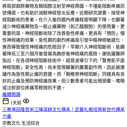
將局部麻醉藥物及類固醇注射至神經周圍，不僅能阻斷疼痛訊
號傳遞，也有助於減輕神經發炎反應。近期研究證實，接受神
經阻斷術的患者，在介入後四週內疼痛程度明顯下降，也顯著
減少神經痛藥物及一般止痛藥物（如乙醯胺酚）的使用量。更
重要的是，神經阻斷術除了改善急性疼痛，更具有「預防」慢
性神經痛的效果。急性期的劇烈疼痛是引發中樞神經敏感化、
進而導致慢性神經痛的危險因子，早期介入神經阻斷術，能顯
著降低三至六個月後發展為皰疹後神經痛的風險。謝佑蓮醫師
指出，在各項神經阻斷技術中，超音波導引下的「豎脊肌平面
神經阻斷」安全性高，尚未發現顯著的嚴重副作用，因此被建
議作為急性期止痛的首選。而「胸椎旁神經阻斷」同樣具有良
好的止痛及預防神經痛效果，但少數患者可能出現頭暈、嗜睡
或注射部位疼痛等輕微的不適。
繼續閱讀
1天前
三寮灣田隆宮宋江陣深耕文化傳承！武藝扎根培育新世代傳承
力量
宗教文化
生活綜合