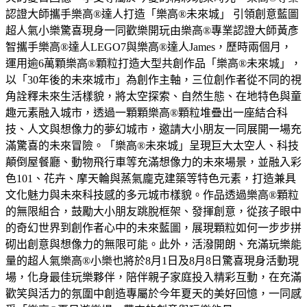
認證大師攜手樂高®達人打造「樂高®未來城」 引領創意藍圖
超人氣小樂驚喜現身一同歡樂開玩由樂高®專業認證大師黃彥
智攜手樂高®達人LEGO7與樂高®達人James，歷時兩個月，
運用逾6萬顆樂高®顆粒打造大型共創作品「樂高®未來城」，
以「30年後的未來城市」為創作主軸，三位創作者從不同的視
角詮釋未來生活樣貌，將太空探索、自然生態、在地特色與童
趣元素融入城市，透過一顆顆樂高®顆粒堆疊出一座結合科
技、人文與想像力的夢幻城市，邀請大小朋友一同展開一場充
滿驚喜的未來冒險。「樂高®未來城」呈現巨大太空人、科技
顛倒屋餐廳、動物飛行車等充滿想像力的未來場景，並融入彩
色101、花卉、摩天輪與蒸氣龐克建築等特色元素，打造兼具
文化魅力與未來科技感的多元城市樣貌。作品透過樂高®顆粒
的無限組合，鼓勵大小朋友跳脫框架、發揮創意，從孩子眼中
的奇幻世界到創作者心中的未來藍圖，展現顆粒如何一步步拼
砌出創意與想像力的無限可能。此外，活潑開朗、充滿玩樂能
量的超人氣樂高®小樂也將於8月1日及8月8日驚喜現身活動現
場，化身最佳玩樂夥伴，陪伴親子家庭投入精彩互動，在充滿
歡笑與活力的氛圍中創造專屬於今年夏天的美好回憶，一同感