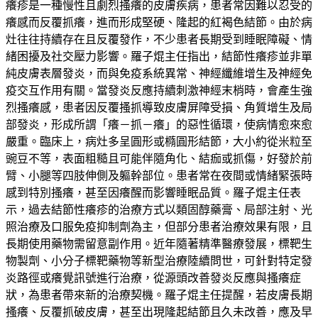
癢疹是一種慢性且劇烈搔癢的皮膚疾病，患者常因難以忍受的
癢感而反覆抓癢，進而形成堅硬、隆起的紅褐色結節。由於病
灶往往持續存在且反覆發作，不少患者長期受到睡眠障礙、情
緒困擾及社交壓力影響。羅子焜主任指出，結節性癢疹並非單
純皮膚表層發炎，而與免疫系統異常、神經纖維增生及神經免
疫交互作用有關。當發炎反應持續刺激神經末梢時，會產生強
烈搔癢感，患者因反覆搔抓導致皮膚屏障受損、角質增生及局
部發炎，形成所謂「癢－抓－癢」的惡性循環，使病情愈來愈
嚴重。臨床上，病灶多呈圓形或橢圓形結節，大小約從米粒至
豌豆不等，表面粗糙且可能伴隨角化、結痂或抓傷，好發於前
臂、小腿等四肢伸側及軀幹部位。患者常在夜間或情緒緊張時
感到特別搔癢，甚至因癢醒而影響睡眠品質。羅子焜主任表
示，過去結節性癢疹的治療方式以類固醇藥膏、局部注射、光
照治療及口服免疫抑制劑為主，但部分患者治療效果有限，且
長期使用藥物需留意副作用。近年隨著精準醫療發展，標靶生
物製劑、小分子標靶藥物等新型治療陸續問世，可針對特定發
炎路徑或癢覺訊號進行治療，從源頭改善發炎反應與搔癢症
狀，為患者帶來新的治療契機。羅子焜主任提醒，若皮膚長期
搔癢、反覆抓破皮膚，甚至出現隆起結節且久未改善，應及早