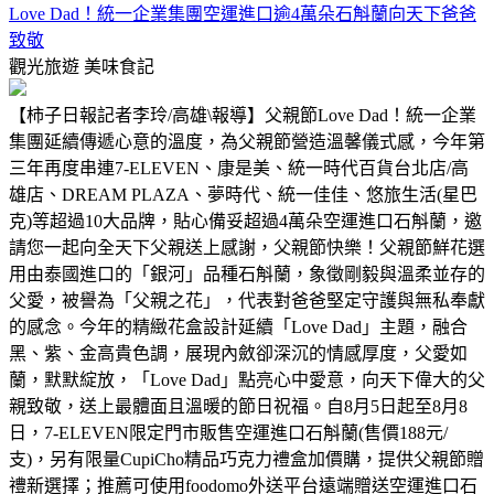
Love Dad！統一企業集團空運進口逾4萬朵石斛蘭向天下爸爸
致敬
觀光旅遊
美味食記
【柿子日報記者李玲/高雄\報導】父親節Love Dad！統一企業
集團延續傳遞心意的溫度，為父親節營造溫馨儀式感，今年第
三年再度串連7-ELEVEN、康是美、統一時代百貨台北店/高
雄店、DREAM PLAZA、夢時代、統一佳佳、悠旅生活(星巴
克)等超過10大品牌，貼心備妥超過4萬朵空運進口石斛蘭，邀
請您一起向全天下父親送上感謝，父親節快樂！父親節鮮花選
用由泰國進口的「銀河」品種石斛蘭，象徵剛毅與溫柔並存的
父愛，被譽為「父親之花」，代表對爸爸堅定守護與無私奉獻
的感念。今年的精緻花盒設計延續「Love Dad」主題，融合
黑、紫、金高貴色調，展現內斂卻深沉的情感厚度，父愛如
蘭，默默綻放，「Love Dad」點亮心中愛意，向天下偉大的父
親致敬，送上最體面且溫暖的節日祝福。自8月5日起至8月8
日，7-ELEVEN限定門市販售空運進口石斛蘭(售價188元/
支)，另有限量CupiCho精品巧克力禮盒加價購，提供父親節贈
禮新選擇；推薦可使用foodomo外送平台遠端贈送空運進口石