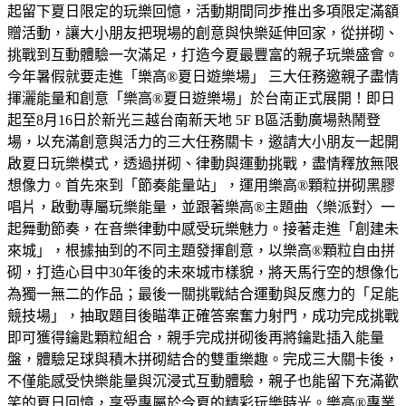
起留下夏日限定的玩樂回憶，活動期間同步推出多項限定滿額
贈活動，讓大小朋友把現場的創意與快樂延伸回家，從拼砌、
挑戰到互動體驗一次滿足，打造今夏最豐富的親子玩樂盛會。
今年暑假就要走進「樂高®夏日遊樂場」 三大任務邀親子盡情
揮灑能量和創意「樂高®夏日遊樂場」於台南正式展開！即日
起至8月16日於新光三越台南新天地 5F B區活動廣場熱鬧登
場，以充滿創意與活力的三大任務關卡，邀請大小朋友一起開
啟夏日玩樂模式，透過拼砌、律動與運動挑戰，盡情釋放無限
想像力。首先來到「節奏能量站」，運用樂高®顆粒拼砌黑膠
唱片，啟動專屬玩樂能量，並跟著樂高®主題曲〈樂派對〉一
起舞動節奏，在音樂律動中感受玩樂魅力。接著走進「創建未
來城」，根據抽到的不同主題發揮創意，以樂高®顆粒自由拼
砌，打造心目中30年後的未來城市樣貌，將天馬行空的想像化
為獨一無二的作品；最後一關挑戰結合運動與反應力的「足能
競技場」，抽取題目後瞄準正確答案奮力射門，成功完成挑戰
即可獲得鑰匙顆粒組合，親手完成拼砌後再將鑰匙插入能量
盤，體驗足球與積木拼砌結合的雙重樂趣。完成三大關卡後，
不僅能感受快樂能量與沉浸式互動體驗，親子也能留下充滿歡
笑的夏日回憶，享受專屬於今夏的精彩玩樂時光。樂高®專業