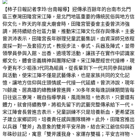
【柿子日報記者李玲/台南報導】迎傳承百餘年的台南市北門
區三寮灣田隆宮宋江陣，是北門地區重要的傳統民俗與地方信
仰文化。昨天的年度大廟會時，田隆宮管委會主委曾洪沛強
調，將持續結合社區力量，推動宋江陣文化保存與傳承。主委
曾洪沛表示，田隆宮長年辦理兒童武藝集訓，由資深師兄依程
度採一對一及套招方式，教授步法、拳式、兵器及陣式，並帶
領學員參與入館、出香、遶境等活動，讓孩子在實作中認識家
鄉文化，體會忠義精神與團隊紀律。宋江陣歷經世代接棒，現
今更有不少祖孫3代同為組員，從長輩到下一代共同參與訓練
與活動，使宋江陣不僅是武藝傳承，也是家族共同的文化記
憶，讓地方信仰與庄頭情感一代接一代延續。曾洪沛說，現年
70餘歲、居高雄的總教練曾進興，30多年來每逢訓練期間皆每
日往返三寮灣，親自指導學員，風雨無阻。他表示，只要還有
體力，就會持續教學，將祖先留下的武藝完整傳承給下一代。
宋江陣會長曾進吉表示，兒童訓練不只是培養新血，更希望孩
子建立家鄉認同，培養責任感與團隊精神。此外，田隆宮推出
以兵器「雙斧」為意象的雙斧平安吊飾，結合宋江爺信仰與百
年硃砂註記，寓意「雙斧護我身、家運存雙福；平安吉祥物、