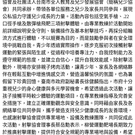
協會及社團法人台南市全人教育及兒少發展協會（簡稱兒少協
會）共同承辦，帶領各單位服務之兒少及家長共同參與，展現
公私協力守護兒少成長的力量。活動內容包括空氣手槍、.22
口徑手槍及散彈槍飛靶三項射擊體驗，由專業教練於活動開始
前詳細說明安全守則、裝備操作及基本射擊技巧，再採分組輪
流方式進行體驗，不以競賽為目的，而是鼓勵參與者在安全環
境中挑戰自我。青少年透過實際操作，逐步克服初次接觸射擊
運動的緊張與陌生感，從過程中培養專注力、自我控制能力及
遵守規範的態度，並建立自信心，提升自我效能感。除射擊活
動外，現場亦安排親子烤肉活動，讓青少年、家長及各網絡夥
伴在輕鬆互動中增進情感交流，營造溫馨愉快的氛圍，也為暑
假留下珍貴回憶。臺南市政府副秘書長徐健麟指出，市府十分
重視兒少的身心健康與多元學習機會，希望透過此次活動，讓
孩子接觸平時較少體驗的運動項目，在專業教練指導及完善安
全措施下，建立正確運動觀念與安全意識。同時藉由家長及各
網絡單位共同參與，攜手營造支持兒少健康成長的友善環境，
也感謝射擊協會提供專業場地、設備及教練團隊，共同促成此
次活動。射擊協會理事長蔡岳勳表示，柳營運動靶場長期致力
於推廣射擊運動，提供符合安全規範的專業場地與設備，希望