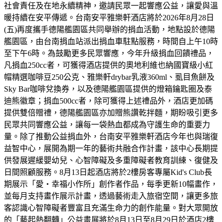
社會責任及在地永續精神，邀請民眾一起響應公益，讓愛與溫
暖持續在安平傳遞。台南安平雅樂軒酒店將於2026年8月28日
(五)再度攜手德陽艦園區共同舉辦的捐血活動，地點設於德陽
艦園區，由台南捐血站派出捐血車駐點服務，時間自上午10時
至下午6時。為鼓勵更多民眾響應，今年升級捐血回饋禮品，
凡捐血250cc者，可獲得酒店提供的奧地利維也納國寶級小紅
帽精選咖啡豆250公克、雅樂軒drybar乳液360ml、虱目魚餅及
Sky Bar咖啡兌換券，以及德陽艦園區提供的燈箱鑰匙圈及泰
迪熊徽章；捐血500cc者，除可獲得上述禮品外，酒店更加碼
提供雙倍贈禮，德陽艦園區亦加贈熊讚乾拌麵，期盼吸引更多
民眾共同響應公益，讓每一袋熱血都成為守護生命的重要力
量。除了推動公益捐血外，台南安平雅樂軒酒店今年也與瑞復
益智中心，展開為期一年的藝術共融合作計畫，該中心長期提
供發展遲緩嬰幼兒、心智障礙及多重障礙者教育訓練、復健及
日間照顧服務。8月13日起酒店將於2樓房客專屬Kid's Club長
期展示「愛・幸福小作所」創作者作品，每季更新10幅畫作，
並每月支持畫作展示計畫，透過藝術走入旅宿空間，讓更多旅
客認識心智障礙者豐富且充滿生命力的創作能量。對大眾開放
的「藝起熱翻轉」公益畫展將於8月13日至8月29日於酒店2樓