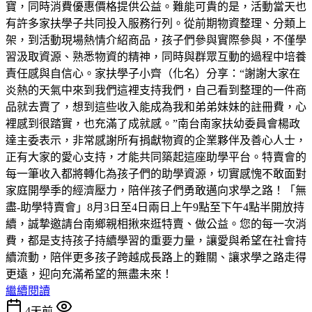
寶，同時消費優惠價格提供公益。難能可貴的是，活動當天也
有許多家扶學子共同投入服務行列。從前期物資整理、分類上
架，到活動現場熱情介紹商品，孩子們參與實際參與，不僅學
習汲取資源、熟悉物資的精神，同時與群眾互動的過程中培養
責任感與自信心。家扶學子小齊（化名）分享：“謝謝大家在
炎熱的天氣中來到我們這裡支持我們，自己看到整理的一件商
品就去賣了，想到這些收入能成為我和弟弟妹妹的註冊費，心
裡感到很踏實，也充滿了成就感。”南台南家扶幼委員會楊政
達主委表示，非常感謝所有捐獻物資的企業夥伴及善心人士，
正有大家的愛心支持，才能共同築起這座助學平台。特賣會的
每一筆收入都將轉化為孩子們的助學資源，切實感愧不敢面對
家庭開學季的經濟壓力，陪伴孩子們勇敢邁向求學之路！「無
盡-助學特賣會」8月3日至4日兩日上午9點至下午4點半開放持
續，誠摯邀請台南鄉親相揪來逛特賣、做公益。您的每一次消
費，都是支持孩子持續學習的重要力量，讓愛與希望在社會持
續流動，陪伴更多孩子跨越成長路上的難關、讓求學之路走得
更遠，迎向充滿希望的無盡未來！
繼續閱讀
4天前