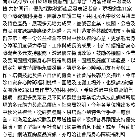
南市政府今(5)日於總理餐廳西門店舉辦「月滿相逢－溫暖送
禮 共好同行」優先採購秋節產品發表記者會，現場邀集11家
身心障礙福利機構、團體及庇護工場，共同展出中秋公益禮盒
及特色產品，展現多元培力成果，並號召企業、機關、公會及
市民朋友踴躍響應優先採購，共同打造友善共融的城市。黃偉
哲表示，每一份公益禮盒不只是中秋送禮的心意，更承載著身
心障礙朋友努力學習、工作與成長的成果。市府持續推動身心
障礙者多元支持服務，透過優先採購政策，鼓勵各機關、企業
及民間團體採購身心障礙福利機構、團體及庇護工場產品，以
穩定訂單支持服務永續發展，讓更多身心障礙朋友有參與工
作、培養技能及建立自信的機會。社會局長郭乃文指出，今年
除11家身心障礙福利機構、團體及庇護工場外，也邀請2家婦
女團體及2家日間作業設施共同參與，希望透過中秋重要銷售
檔期，讓更多民眾看見不同族群經由專業培力與技能訓練所展
現的多元能力與產品價值。社會局說明，今年各單位推出多款
中秋公益禮盒，從經典糕餅、烘焙點心到特色伴手禮一應俱
全，可滿足企業採購及民眾送禮需求。歡迎各界踴躍支持優先
採購，電子型錄可至社會局官網最新消息下載，或至「台南好
心意」網站查詢產品資訊，亦可洽社會局身心障礙福利科