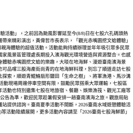
驗活動」，之前因為颱風影響延至今(8/8)日在七股六孔碼頭熱
團帶來精彩演出，黃偉哲市長表示，「觀光赤嘴園挖文蛤體驗」
性與親海體驗的超值活動。活動能夠持續辦理並年年吸引眾多民眾
國家風景區管理處長期投入濱海觀光環境營造與資源整合。也感
身體驗赤嘴園挖文蛤的樂趣，大啖在地海鮮、漫遊臺南濱海景
也可品嚐三股海產街尚青的在地海鮮料理，別忘了順道走訪七股
北探索，順遊青鯤鯓扇形鹽田「生命之樹」、將軍漁港、馬沙溝
活動現場周邊停車空間有限，鼓勵民眾搭乘大眾運輸，七股區
。今年活動也特別邀集七股在地旅宿、餐廳、娛樂漁筏、觀光工廠等
家公告為準，歡迎民眾趁暑假安排一趟臺南濱海之旅。觀旅局貼
站提供諮詢。臺南夏季活動不間斷，2026臺南水域遊憩體驗活
(8/10-23)等活動陸續展開，更多活動內容請至「2026臺南七股海鮮節」