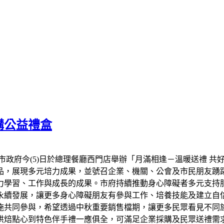
購公益禮盒
市政府今(5)日於總理餐廳西門店舉辦「月滿相逢－溫暖送禮 共
品，展現多元培力成果，並號召企業、機關、公會及市民朋友踴
力學習、工作與成長的成果。市府持續推動身心障礙者多元支持
永續發展，讓更多身心障礙朋友有參與工作、培養技能及建立自信
設施共同參與，希望透過中秋重要銷售檔期，讓更多民眾看見不同
烘焙點心到特色伴手禮一應俱全，可滿足企業採購及民眾送禮需