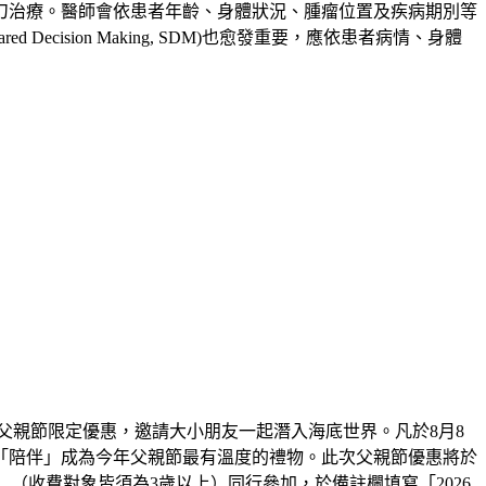
刀治療。醫師會依患者年齡、身體狀況、腫瘤位置及疾病期別等
sion Making, SDM)也愈發重要，應依患者病情、身體
父親節限定優惠，邀請大小朋友一起潛入海底世界。凡於8月8
「陪伴」成為今年父親節最有溫度的禮物。此次父親節優惠將於
大一小」（收費對象皆須為3歲以上）同行參加，於備註欄填寫「2026