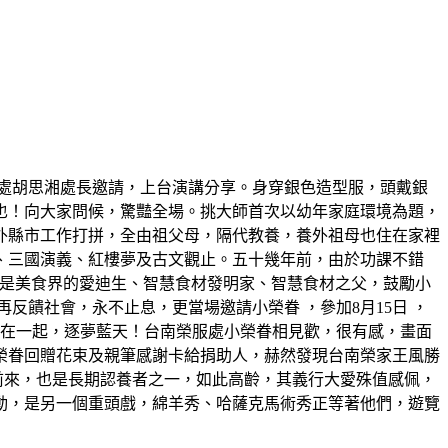
處胡思湘處長邀請，上台演講分享。身穿銀色造型服，頭戴銀
也！向大家問候，驚豔全場。挑大師首次以幼年家庭環境為題，
外縣市工作打拼，全由祖父母，隔代教養，養外祖母也住在家裡
、三國演義、紅樓夢及古文觀止。五十幾年前，由於功課不錯
，他是美食界的愛迪生、智慧食材發明家、智慧食材之父，鼓勵小
饋社會，永不止息，更當場邀請小榮眷 ，參加8月15日 ，
機在一起，逐夢藍天！台南榮服處小榮眷相見歡，很有感，畫面
榮眷回贈花束及親筆感謝卡給捐助人，赫然發現台南榮家王風勝
前來，也是長期認養者之一，如此高齡，其義行大愛殊值感佩，
動，是另一個重頭戲，綿羊秀、哈薩克馬術秀正等著他們，遊覽