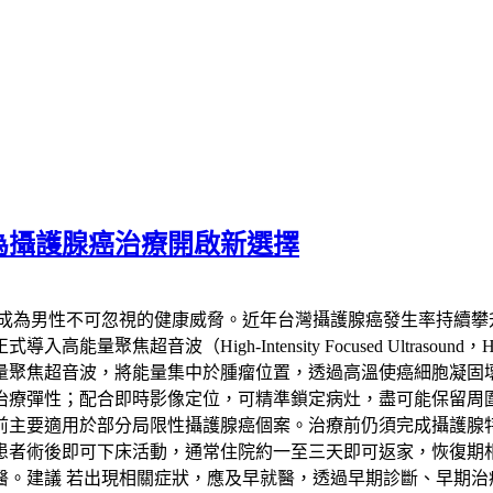
為攝護腺癌治療開啟新選擇
已成為男性不可忽視的健康威脅。近年台灣攝護腺癌發生率持續攀
聚焦超音波（High-Intensity Focused Ultras
量聚焦超音波，將能量集中於腫瘤位置，透過高溫使癌細胞凝固
治療彈性；配合即時影像定位，可精準鎖定病灶，盡可能保留周
要適用於部分局限性攝護腺癌個案。治療前仍須完成攝護腺特異抗
患者術後即可下床活動，通常住院約一至三天即可返家，恢復期
醫。建議 若出現相關症狀，應及早就醫，透過早期診斷、早期治