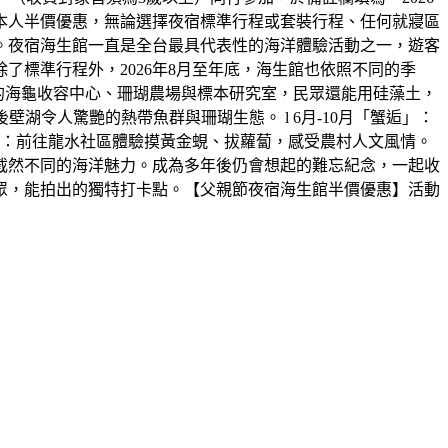
本人半價優惠，無論選擇夜宿標準行程或套裝行程、任何就寢區
。夜宿海生館一直是全台最具代表性的海洋體驗活動之一，遊客
標準行程外，2026年8月至年底，海生館也依照不同的季
放的海龜收容中心、珊瑚農場與標本研究室，民眾還能用硅藻土，
湖令人驚艷的熱帶魚群與珊瑚生態。 l 6月-10月「蟹逅」：
田」：前往龍水社區體驗摸黃金蜆、拔蘿蔔，感受農村人文風情。
截然不同的海洋魅力。成為多年後仍會想起的難忘紀念，一起收
眾，能拍出的獨特打卡點。【父親節夜宿海生館半價優惠】活動