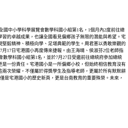
屆全國中小學科學展覽會數學科國小組第1名，1個月內2度前往總
學習的卓越成果，也讓全國看見偏鄉孩子無限的潛能與希望。宅
展現堅毅精神、積極向學、足堪典範的學生。周君憲以勇敢樂觀的
月17日宅港國小再度傳來捷報。由王海晴、侯淑芬2位老師指
展覽會數學科國小組第1名，並於7月27日受邀前往總統府參加總統
更是一份責任。宅港國小是一所偏鄉小校，但始終相信教育沒有
這兩次榮耀，不僅屬於得獎學生及指導老師，更屬於所有默默耕
不僅是宅港國小的歷史新頁，更是台南教育的重要殊榮。未來，