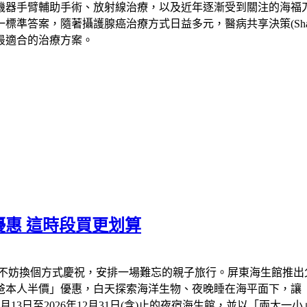
機器手臂輔助手術、放射線治療，以及近年逐漸受到關注的海福
，隨著攝護腺癌治療方式日益多元，醫病共享決策(Shared Deci
最適合的治療方案。
惠 這時段買更划算
不妨換個方式慶祝，安排一場難忘的親子旅行。屏東海生館推出
爸爸本人半價」優惠，白天探索海洋生物、夜晚睡在海平面下，讓
年8月13日至2026年12月31日(含)止的夜宿海生館，並以「兩