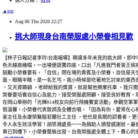
個人分類：
教育
▲top
Aug
06
Thu
2026
22:27
挑大師現身台南榮服處小榮眷相見歡
【柿子日報記者李玲/台南報導】睽違多年未見的挑大師，卽
色天線高桶帽，一出場便語驚四座，口出「凡進我門者皆王侯
鼓勵小榮眷要有，「自信」問在場的貴賓及小榮眷，自信是天
面，眼睛半瞎，是一名乞丐，我小時候是吃著祂乞討來的東西
，又天資聰穎 ，老師給我的獎賞，就是幫他擦摩托車 ，我只需
榮眷要培養自信心及能力，接受榮服處照顧，接受良好教育，環
在岡山舉辦的「光輝814校友向前行飛機饗宴活動」參觀空軍
很溫馨，小榮眷代表致詞及全體合唱，「因為有你，愛常在心
家主任及永康榮醫殷若蘭社工主任 ，他也是長期的認養者，更
令人永生效法學習！胡思湘處長一一為捐助人頒發感謝狀。最
車已到樓下，小榮眷整裝出發，台南榮服處全體上下，費心的