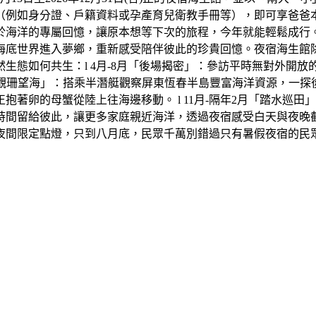
（例如身分證、戶籍資料或孕產育兒衛教手冊等），即可享爸爸
於海洋的專屬回憶，讓原本想等下次的旅程，今年就能輕鬆成行
底世界進入夢鄉，重新感受陪伴彼此的珍貴回憶。夜宿海生館除了
生態如何共生：l 4月-8月「後場揭密」：參訪平時無對外開
「觀珊望海」：搭乘半潛艇觀察屏東恆春半島豐富海洋資源，一探後壁
著卵的母蟹從陸上往海邊移動。 l 11月-隔年2月「踏水巡
時間留給彼此，讓更多家庭親近海洋，透過夜宿感受白天與夜晚
夜間限定點燈，只到八月底，民眾千萬別錯過只有暑假夜宿的民