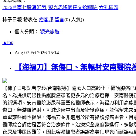
文章標籤：
2026台南七股海鮮節
觀光赤嘴園挖文蛤體驗
六孔碼頭
柿子日報 發表在
痞客邦
留言
(0)
人氣(
)
個人分類：
觀光旅遊
▲top
Aug
07
Fri
2026
15:14
【海福刀】無傷口、無輻射安南醫院
【柿子日報記者李玲/台南報導】隨著人口高齡化，攝護腺癌
名。為提供局限性攝護腺癌患者更多元的治療選擇，安南醫院正式導入高能量
的新選項。安南醫院泌尿科董聖雍醫師表示，海福刀利用高能
傷口、無游離輻射，可減少術中出血及術後疼痛，並保留未來
董聖雍醫師也提醒，海福刀並非適用於所有攝護腺癌患者，目前主
醫師綜合評估是否符合治療條件。治療採全身麻醉進行，多數
夜尿及排尿困難等，因此容易被患者誤認為老化現象而延誤就