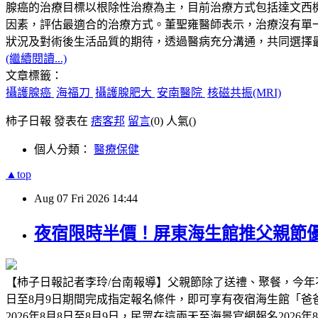
腺癌的治療目標以根除性治療為主，目前治療方式包括達文西
因素，評估最適合的治療方式。董聖雍醫師表示，治療沒有單一標準答案
狀況及對術後生活品質的期待，透過醫病充分溝通，共同選擇
(繼續閱讀...)
文章標籤：
攝護腺癌
海福刀
攝護腺肥大
安南醫院
核磁共振(MRI)
柿子日報 發表在
痞客邦
留言
(0)
人氣(
)
個人分類：
醫療保健
▲top
Aug
07
Fri
2026
14:44
夜宿限時半價！屏東海生館推父親節優
【柿子日報記者李玲/台南報導】父親節除了送禮、聚餐，今年
日至8月9日期間完成指定報名條件，即可享有夜宿海生館「
2026年8月8日至8月9日，民眾在這兩天至海景官網報名2026