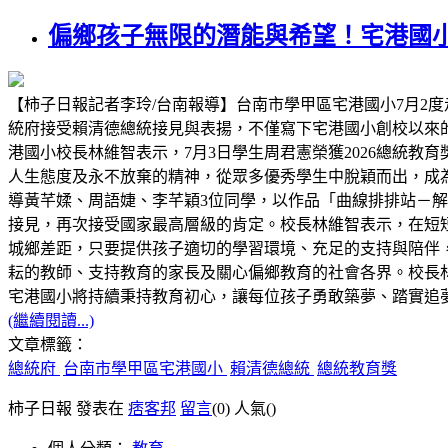
偏鄉孩子無限的潛能與希望！宅港國
【柿子日報記者李玲/台南報導】台南市學甲區宅港國小7月2度
統府接受賴清德總統接見與表揚，不僅寫下宅港國小創校以來
港國小校長林維智表示，7月3日學生周君憲榮獲2026總統
人生態度及永不放棄的精神，從眾多優秀學生中脫穎而出，成為
導黃芊媃、周語婕、李芊穎3位同學，以作品「曲線排排站－解構 C
接見，再次接受國家最高層級的肯定。校長林維智表示，在短
城鄉差距，只要提供孩子適切的學習環境、充足的支持與陪伴
耘的教師、支持教育的家長及關心偏鄉教育的社會各界。校長林
宅港國小將持續秉持教育初心，讓每位孩子勇敢築夢、踏實追
(繼續閱讀...)
文章標籤：
總統府
台南市學甲區宅港國小
賴清德總統
總統教育獎
柿子日報 發表在
痞客邦
留言
(0)
人氣(
)