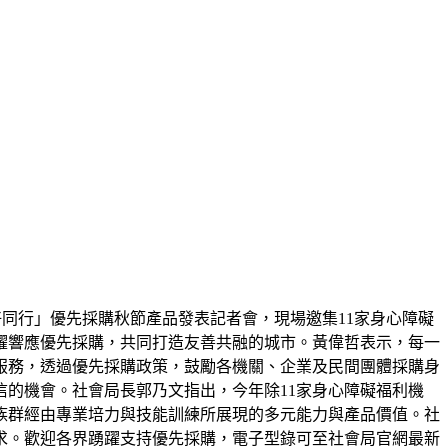
好同行」優先採購秋節產品發表記者會，現場邀集11家身心障礙
躍響應優先採購，共同打造友善共融的城市。黃偉哲表示，每一
服務，透過優先採購政策，鼓勵各機關、企業及民間團體採購身
的機會。社會局長郭乃文指出，今年除11家身心障礙福利機
族群經由專業培力與技能訓練所展現的多元能力與產品價值。社
求。歡迎各界踴躍支持優先採購，電子型錄可至社會局官網最新