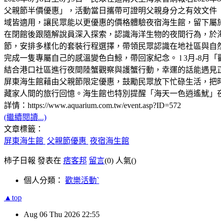
父親節半價優惠」，活動當日攜帶可證明父親身分之有效文件
域皆適用，讓民眾能以更優惠的價格體驗夜宿海生館，留下屬
在閉館後跟隨解說員深入探索，認識海洋生物的夜間行為，於海
節，安排多樣化的套裝行程選擇，帶領民眾認識在地社區與自然
完成一隻專屬自己的感溫變色白鯨，帶回家紀念。 l 3月-8月
結合港口社區進行夜間陸蟹觀察與護蟹行動，幸運的話能遇見正抱
屏東海生館藉由父親節限定優惠，鼓勵民眾放下忙碌生活，把
藏家人間的旅行回憶。海生館也特別提醒「海天一色逍遙魷」
詳情：https://www.aquarium.com.tw/event.asp?ID=572
(繼續閱讀...)
文章標籤：
屏東海生館
父親節優惠
夜宿海生館
柿子日報 發表在
痞客邦
留言
(0)
人氣(
)
個人分類：
歡樂活動ˋ
▲top
Aug
06
Thu
2026
22:55