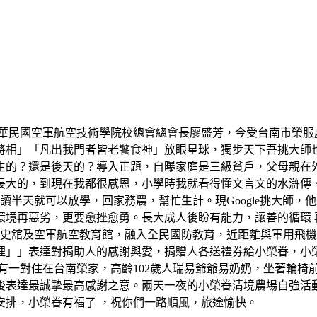
中華民國空軍航空技術學院校總會總會長廖盛芳，今受台南市榮服
將相」「凡出我門者皆老饕食神」放眼星球，獨步天下吾挑大師
生的？還是後天的？導入正題，自曝家庭是三級貧戶，父母親在
長大的，到現在我都很感恩，小學時我就看得懂文言文的水滸傳
讀半天就可以放學，回家務農，幫忙生計。現Google挑大師
境再惡劣，更要愈挫愈勇。長大成人後盼有能力，讓善的循環 再反
軍史舘及空軍航空教育館，融入全民國防教育，近距離與軍用飛
裡」」表達對捐助人的感謝與愛，捐贈人各送禮券給小榮眷，小
有一對住在台南榮家，高齡102歲人瑞易爺爺易奶奶，坐著輪椅
後表達最誠摯最高感謝之意。兩天一夜的小榮眷清境農場自強活
安排，小榮眷有福了 ，祝你們一路順風，旅途愉快。