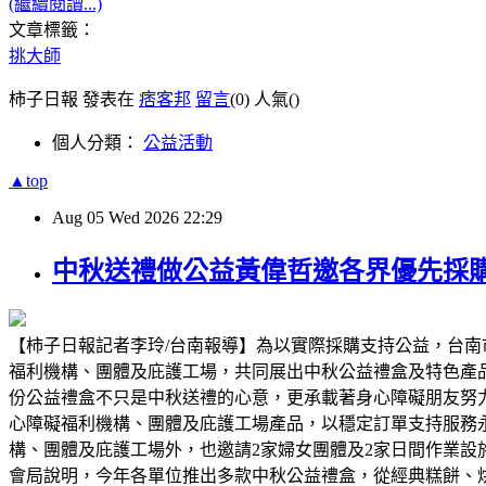
(繼續閱讀...)
文章標籤：
挑大師
柿子日報 發表在
痞客邦
留言
(0)
人氣(
)
個人分類：
公益活動
▲top
Aug
05
Wed
2026
22:29
中秋送禮做公益黃偉哲邀各界優先採
【柿子日報記者李玲/台南報導】為以實際採購支持公益，台南
福利機構、團體及庇護工場，共同展出中秋公益禮盒及特色產
份公益禮盒不只是中秋送禮的心意，更承載著身心障礙朋友努
心障礙福利機構、團體及庇護工場產品，以穩定訂單支持服務
構、團體及庇護工場外，也邀請2家婦女團體及2家日間作業
會局說明，今年各單位推出多款中秋公益禮盒，從經典糕餅、