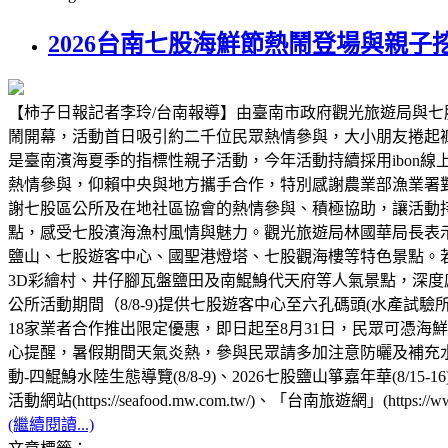
2026台南七股海鮮節熱鬧登場與親
【柿子日報記者李玲/台南報導】由臺南市政府觀光旅遊局與七股
鬧開幕，活動首日吸引約二千位民眾熱情參與，大小朋友捲起
是臺南濱海夏季的指標性親子活動，今年活動持續採用ibon
熱情參與，仰賴中央與地方攜手合作，特別感謝農業部漁業署
謝七股區公所及在地社區協會的熱情參與、積極協助，讓活動
點，感受七股濱海漁村風情與魅力。觀光旅遊局林國華局長表
鹽山、七股遊客中心、國聖港燈塔、七股觀海樓等特色景點。
3D彩繪村、井仔腳瓦盤鹽田及南鯤鯓代天府等人氣景點，深
公所活動期間（8/8-9)提供七股遊客中心至六孔碼頭(水產
18家業者合作推出限定優惠，即日起至8月31日，民眾可憑
心提醒，暑假期間天氣炎熱，參與民眾請多加注意防曬及補充水
動-四鯤鯓水陸生態導覽(8/8-9)、2026七股鹽山箏嘉年華(8/15-
活動網站(https://seafood.mw.com.tw/)、「台南旅遊網」(https://ww
(繼續閱讀...)