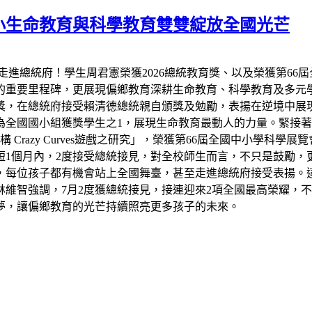
小生命教育與科學教育雙雙綻放全國光芒
走進總統府！學生周君憲榮獲2026總統教育獎、以及榮獲第66
的重要里程碑，更展現偏鄉教育深耕生命教育、科學教育及多元
教育獎，在總統府接受賴清德總統親自頒獎及勉勵，表揚在逆境中
全國國小組獲獎學生之1，展現生命教育最動人的力量。緊接著7
razy Curves遊戲之研究」，榮獲第66屆全國中小學科學
短1個月內，2度接受總統接見，對全校師生而言，不只是鼓勵，
，每位孩子都有機會站上全國舞臺，甚至走進總統府接受表揚。
維智強調，7月2度獲總統接見，接連迎來2項全國最高榮耀，
夢，讓偏鄉教育的光芒持續照亮更多孩子的未來。