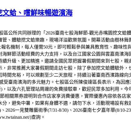
子挖文蛤、嚐鮮味暢遊濱海
區公所共同辦理的「2026臺南七股海鮮節-觀光赤嘴園挖文蛤體
褲管、體驗挖文蛤樂趣，現場洋溢歡樂氛圍。開幕活動由樹林舞
線上報名機制，每人僅需50元，即可輕鬆參與兼具教育性、趣味
對海鮮節活動經費的大力支持，以及台江國家公園與雲嘉南濱海
持續升級、更加精進。邀請全國民眾把握暑假期間來到七股，親
示，非常推薦大家暑假期間走訪七股，除了參加挖文蛤體驗外，
若時間充裕，可以規劃至少二天旅程，持續沿著臺南西濱路線向
度感受臺南濱海的多元魅力。七股區公所陳俊達區長表示，為因應
試驗所)，以及六孔管理站周邊的免費接駁車，歡迎民眾多加利用
海鮮節相關票券證明到合作店家享消費優惠，實際優惠內容依各店
分，避免中暑，如果有身體不適，請勿下水，活動現場設有救護
16)、2026一見雙雕藝術季(7/31-8/30)、2026臺南七夕嘉年華
w.twtainan.net/)查詢。