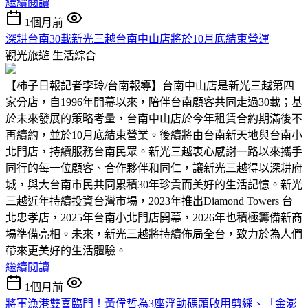
繼續閱讀
1個月前
深耕台南30載新光三越台南中山店將於10月底結束營運
觀光旅遊
生活綜合
【柿子日報記者李玲/台南報導】台南中山店是新光三越第四
家分店，自1996年開幕以來，陪伴台南顧客共同走過30載；基
於未來發展的策略考量，台南中山店於今年租賃合約期滿後不
再續約，並於10月底結束營業。後續將由台南新天地與台南小
北門店，持續服務台南民眾。新光三越衷心感謝一路以來攜手
同行的每一位顧客、合作夥伴和同仁，讓新光三越得以深耕府
城，與大台南市民共同累積30年珍貴而美好的生活記憶。新光
三越近年持續投資台灣市場，2023年推出Diamond Towers 台
北忠孝店，2025年台南小北門店開幕，2026年也積極籌備新商
場準備亮相。未來，新光三越將持續佈局全台，致力於為人們
帶來更美好的生活體驗。
繼續閱讀
1個月前
將軍漁港雙喜臨門！黃偉哲為3座浮動碼頭啟用剪綵、「金澎