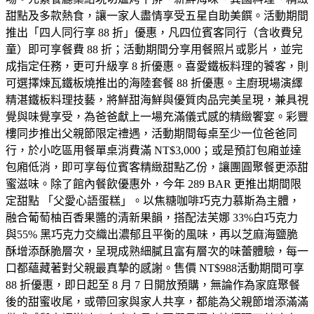
甜點及多款熱食，讓一家人盡情享受五星自助美饌。活動期間
推出「四人同行享 88 折」優惠，凡四位賓客同行（含收費兒
童）即可享餐費 88 折；活動期間分享用餐照片或影片，並完
成指定任務，更可升級享 8 折優惠。喜愛鐵板料理的饕客，則
可選擇煉瓦鐵板燒推出的海陸套餐 88 折優惠。主廚現場演繹
精湛鐵板料理技藝，將鮮甜海鮮與優質肉品完美呈現，兼具視
覺與味覺享受，為爸爸獻上一場充滿儀式感的精緻饗宴。彩豐
樓同步推出父親節限定禮遇，活動期間每桌至少一位爸爸同
行，於小吃區用餐單桌消費滿 NT$3,000；或是預訂包廂並達
包廂低消，即可享每位賓客精緻甜點乙份，讓團圓聚餐更添甜
蜜滋味。除了館內餐飲優惠外，今年 289 BAR 更推出期間限
定甜點 「父愛心語蛋糕」。以焦糖咖啡巧克力慕斯為主體，
融合葡萄柚百香果醬的清新果韻，搭配法芙娜 33%白巧克力
與55% 黑巧克力交織出濃郁且平衡的風味，再以芝麻海鹽脆
酥增添酥脆層次，呈現成熟細膩且富有層次的味蕾體驗，每一
口都蘊藏著對父親最真摯的感謝。售價 NT$988活動期間可享
88 折優惠，即日起至 8 月 7 日開放預購，無論作為家庭聚餐
後的甜蜜收尾，或帶回家與家人共享，都能為父親節增添滿滿