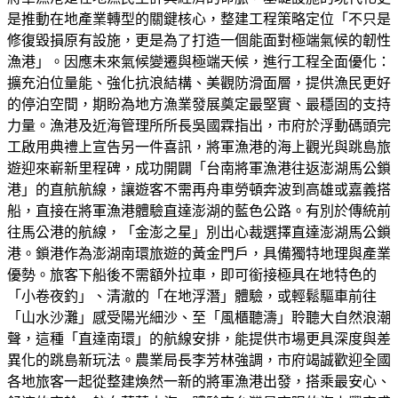
是推動在地產業轉型的關鍵核心，整建工程策略定位「不只是
修復毀損原有設施，更是為了打造一個能面對極端氣候的韌性
漁港」。因應未來氣候變遷與極端天候，進行工程全面優化：
擴充泊位量能、強化抗浪結構、美觀防滑面層，提供漁民更好
的停泊空間，期盼為地方漁業發展奠定最堅實、最穩固的支持
力量。漁港及近海管理所所長吳國霖指出，市府於浮動碼頭完
工啟用典禮上宣告另一件喜訊，將軍漁港的海上觀光與跳島旅
遊迎來嶄新里程碑，成功開闢「台南將軍漁港往返澎湖馬公鎖
港」的直航航線，讓遊客不需再舟車勞頓奔波到高雄或嘉義搭
船，直接在將軍漁港體驗直達澎湖的藍色公路。有別於傳統前
往馬公港的航線，「金澎之星」別出心裁選擇直達澎湖馬公鎖
港。鎖港作為澎湖南環旅遊的黃金門戶，具備獨特地理與產業
優勢。旅客下船後不需額外拉車，即可銜接極具在地特色的
「小卷夜釣」、清澈的「在地浮潛」體驗，或輕鬆驅車前往
「山水沙灘」感受陽光細沙、至「風櫃聽濤」聆聽大自然浪潮
聲，這種「直達南環」的航線安排，能提供市場更具深度與差
異化的跳島新玩法。農業局長李芳林強調，市府竭誠歡迎全國
各地旅客一起從整建煥然一新的將軍漁港出發，搭乘最安心、