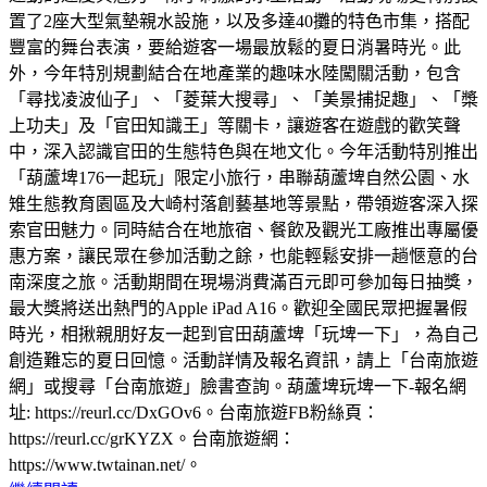
置了2座大型氣墊親水設施，以及多達40攤的特色市集，搭配
豐富的舞台表演，要給遊客一場最放鬆的夏日消暑時光。此
外，今年特別規劃結合在地產業的趣味水陸闖關活動，包含
「尋找凌波仙子」、「菱葉大搜尋」、「美景捕捉趣」、「槳
上功夫」及「官田知識王」等關卡，讓遊客在遊戲的歡笑聲
中，深入認識官田的生態特色與在地文化。今年活動特別推出
「葫蘆埤176一起玩」限定小旅行，串聯葫蘆埤自然公園、水
雉生態教育園區及大崎村落創藝基地等景點，帶領遊客深入探
索官田魅力。同時結合在地旅宿、餐飲及觀光工廠推出專屬優
惠方案，讓民眾在參加活動之餘，也能輕鬆安排一趟愜意的台
南深度之旅。活動期間在現場消費滿百元即可參加每日抽獎，
最大獎將送出熱門的Apple iPad A16。歡迎全國民眾把握暑假
時光，相揪親朋好友一起到官田葫蘆埤「玩埤一下」，為自己
創造難忘的夏日回憶。活動詳情及報名資訊，請上「台南旅遊
網」或搜尋「台南旅遊」臉書查詢。葫蘆埤玩埤一下-報名網
址: https://reurl.cc/DxGOv6。台南旅遊FB粉絲頁：
https://reurl.cc/grKYZX。台南旅遊網：
https://www.twtainan.net/。