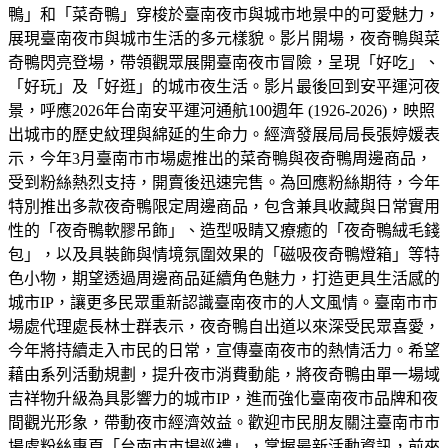
鴨」和「菜奇鴨」穿梭於臺南夜市與城市地景中的可愛魅力，
展現臺南夜市與城市生活的多元樣貌。影片開場，夜奇鴨與菜
奇鴨閃亮登場，帶領觀眾展開臺南夜市冒險，呈現「好吃」、
「好玩」及「好逛」的城市夜生活。影片最後回到安平運河夜
景，呼應2026年台南安平運河通航100週年 (1926-2026)，映照
出城市的歷史紋理與綿延的生命力。經濟發展局局長張婷媛表
示，今年3月臺南市市場處推出的菜奇鴨與夜奇鴨周邊商品，
受到粉絲熱烈支持，開賣後迅速完售。為回應粉絲期待，今年
特別推出多款夜奇鴨限定周邊商品，包含兼具收藏與日常實用
性的「夜奇鴨軟膠吊飾」、造型吸睛又療癒的「夜奇鴨絨毛錢
包」，以及具裝飾與情境氛圍效果的「磁吸夜奇鴨燈箱」等特
色小物，期望透過周邊商品延續角色魅力，打造更具生活感的
城市IP，讓更多民眾重新認識臺南夜市的人文風情。臺南市市
場處代理處長林士群表示，夜奇鴨自出道以來深受民眾喜愛，
今年將持續走入市民的日常，宣傳臺南夜市的熱情活力。希望
藉由系列活動規劃，提升夜市消費動能，將夜奇鴨由單一場域
吉祥物升級為具影響力的城市IP，進而強化臺南夜市品牌和夜
間觀光形象，帶動夜市經濟效益。歡迎市民朋友關注臺南市市
場處粉絲專頁「台南市市場巡禮」，掌握最新活動資訊，前來