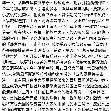
埤一下」活動去年首度舉辦，短短兩天活動就引發熱烈回響，
今年特別爭取加碼，引進更多水上遊具與趣味活動，要讓大人
小孩玩得更開心。他更幽默表示，暑假期間的台南璀璨多姿，
不論旅客選擇走山線、海線還是市區，「反正來台南玩就不會
脫線」！歡迎全台民眾帶上家人、伴侶與小孩，一起來台南感
受美景與在地人的熱情。觀旅局表示，曾入選台灣百大經典小
鎮的官田，擁有全台密度最高的埤塘景觀，也是全國產量第一
的「菱角之鄉」。市府113年成功爭取交通部觀光署「重要廊
帶亮點營造計畫－水映南瀛」補助，投入6,405萬元完成園區
整體營造，全新升級的地景遊憩區、水岸座階與環埤步道已於
4月完工，以更舒適友善的面貌迎接遊客，帶給大家最清涼的
夏日消暑時光。今年活動將於7月25日盛大開幕，當日特別邀
請Tkc台灣風箏衝浪學校教練帶來刺激的「四彩風翼特技表
演」，並有國立台南大學民俗隊帶來的舞龍舞獅與武術扯鈴、
國立成功大學口技社以及精采街藝秀輪番上陣。活動延續最受
歡迎的親水主軸，除保留往年熱門的獨木舟與SUP等浮具體
驗，更推出全新亮點「風翼滑板」及「香蕉船拖曳」體驗，現
場將有專業團隊教練帶領大家利用風力於水面滑行，感受水上
運動的速度與魅力。除了刺激的水上活動，活動現場更特別設