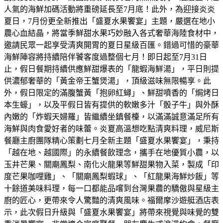
人氣的海鮮加碼活動將重磅延長至7月底！此外，為迎接炎炎
夏日，7月份更全新推出「盛夏水果饗宴」主題，嚴選在地小
農心血結晶，將當季鮮甜水果巧妙融入各式奢華海陸食材中，
邀請民眾一起享受清爽開胃的夏日星級百匯。錯過可惜的豪華
海鮮陣容將持續陪伴饕客度過整個七月！即日起至7月31日
止，假日餐期持續供應鮮甜爆表的「龍蝦海鮮湯」，平日則提
供濃郁奢華的「黃金帝王蟹煲湯」，頂級滋味無限暢享。此
外，假日限定的滿腹蟹黃「抱卵紅蟳」、鮮甜噴香的「焗烤日
本生蠔」，以及平假日皆有提供的軟嫩多汁「骰子牛」與外酥
內嫩的「炸蝦天婦羅」皆繼續坐鎮餐檯，以滿滿誠意滿足所有
海鮮與肉食愛好者的味蕾。炎夏高溫想吃點清爽料理，威尼斯
餐廳主廚團隊精心策劃七月全新主題「盛夏水果饗宴」，秉持
「越在地、越國際」的永續餐飲理念，攜手在地優質小農，以
玉井芒果、關廟鳳梨、南化火龍果等鮮甜果物入菜，製成「印
度芒果咖哩雞」、「關廟鳳梨蝦球」、「紅龍果海鮮炒飯」等
十餘道美味料理，每一口都能品嚐到台灣果農的驕傲與星級主
廚的匠心，更帶來令人驚豔的清爽風味。福爾摩沙遊艇酒店表
示，此次假日升級與「盛夏水果饗宴」將帶來視覺與味覺的雙