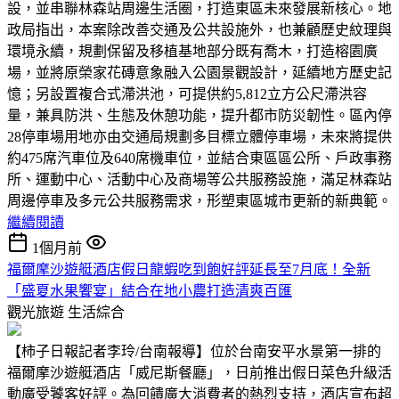
設，並串聯林森站周邊生活圈，打造東區未來發展新核心。地
政局指出，本案除改善交通及公共設施外，也兼顧歷史紋理與
環境永續，規劃保留及移植基地部分既有喬木，打造榕園廣
場，並將原榮家花磚意象融入公園景觀設計，延續地方歷史記
憶；另設置複合式滯洪池，可提供約5,812立方公尺滯洪容
量，兼具防洪、生態及休憩功能，提升都市防災韌性。區內停
28停車場用地亦由交通局規劃多目標立體停車場，未來將提供
約475席汽車位及640席機車位，並結合東區區公所、戶政事務
所、運動中心、活動中心及商場等公共服務設施，滿足林森站
周邊停車及多元公共服務需求，形塑東區城市更新的新典範。
繼續閱讀
1個月前
福爾摩沙遊艇酒店假日龍蝦吃到飽好評延長至7月底！全新
「盛夏水果饗宴」結合在地小農打造清爽百匯
觀光旅遊
生活綜合
【柿子日報記者李玲/台南報導】位於台南安平水景第一排的
福爾摩沙遊艇酒店「威尼斯餐廳」，日前推出假日菜色升級活
動廣受饕客好評。為回饋廣大消費者的熱烈支持，酒店宣布超