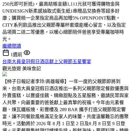
250元即可折抵)，最高結帳金額1,111元就可獲得購物金與
UNIDESIGN新柔感抽取式衛生紙1串贈品兌換券等超多好
康；購買統一企業指定商品再加贈5% OPENPOINT點數。
CITY系列飲品推出父親節專屬杯套還能暖心留言，以及指定
品項買二送二等優惠，以暖心細節陪伴爸爸享受專屬咖啡時
光。
繼續閱讀
1週前
台南大員皇冠假日酒店獻上父親節五星饗宴
觀光旅遊
美味食記
【柿子日報記者李玲/高雄報導】一年一度的父親節即將到
來，台南大員皇冠假日酒店推出一系列父親節限定餐飲優惠與
外賣蛋糕，以豐盛佳餚、精緻甜點及五星服務，邀請民眾與家
人共聚，向最重要的爸爸獻上最真摯的祝福。今年由元素餐
廳、煉瓦鐵板燒、彩豐樓及 289 BAR 攜手打造父親節限定饗
宴，讓不同餐飲風格滿足全家人的味蕾，共度溫馨難忘的團聚
時光。活動將於 2026 年 8 月 1 日至 2 日及8 月 8 日至 9 日登
場。元素餐廳集結現切爐烤牛排、新鮮海味、異國料理、精緻