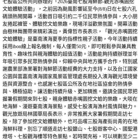
七股區公所共同辦理的「2026臺南七股海鮮節-觀光赤嘴園挖
文蛤體驗活動」，之前因為颱風影響延至今(8/8)日在七股六孔
碼頭熱鬧開幕，活動首日吸引約二千位民眾熱情參與，大小朋
友捲起褲管、體驗挖文蛤樂趣，現場洋溢歡樂氛圍。開幕活動
由樹林舞團帶來精彩演出，黃偉哲市長表示，「觀光赤嘴園挖
文蛤體驗」是臺南濱海夏季的指標性親子活動，今年活動持續
採用ibon線上報名機制，每人僅需50元，即可輕鬆參與兼具教
育性、趣味性與親海體驗的超值活動。活動能夠持續辦理並年
年吸引眾多民眾熱情參與，仰賴中央與地方攜手合作，特別感
謝農業部漁業署對海鮮節活動經費的大力支持，以及台江國家
公園與雲嘉南濱海國家風景區管理處長期投入濱海觀光環境營
造與資源整合。也感謝七股區公所及在地社區協會的熱情參
與、積極協助，讓活動持續升級、更加精進。邀請全國民眾把
握暑假期間來到七股，親身體驗赤嘴園挖文蛤的樂趣，大啖在
地海鮮、漫遊臺南濱海景點，感受七股濱海漁村風情與魅力。
觀光旅遊局林國華局長表示，非常推薦大家暑假期間走訪七
股，除了參加挖文蛤體驗外，也可品嚐三股海產街尚青的在地
海鮮料理，別忘了順道走訪七股鹽山、七股遊客中心、國聖港
燈塔、七股觀海樓等特色景點。若時間充裕，可以規劃至少二