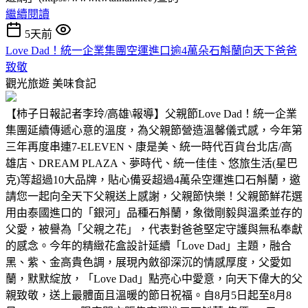
繼續閱讀
5天前
Love Dad！統一企業集團空運進口逾4萬朵石斛蘭向天下爸爸
致敬
觀光旅遊
美味食記
【柿子日報記者李玲/高雄\報導】父親節Love Dad！統一企業
集團延續傳遞心意的溫度，為父親節營造溫馨儀式感，今年第
三年再度串連7-ELEVEN、康是美、統一時代百貨台北店/高
雄店、DREAM PLAZA、夢時代、統一佳佳、悠旅生活(星巴
克)等超過10大品牌，貼心備妥超過4萬朵空運進口石斛蘭，邀
請您一起向全天下父親送上感謝，父親節快樂！父親節鮮花選
用由泰國進口的「銀河」品種石斛蘭，象徵剛毅與溫柔並存的
父愛，被譽為「父親之花」，代表對爸爸堅定守護與無私奉獻
的感念。今年的精緻花盒設計延續「Love Dad」主題，融合
黑、紫、金高貴色調，展現內斂卻深沉的情感厚度，父愛如
蘭，默默綻放，「Love Dad」點亮心中愛意，向天下偉大的父
親致敬，送上最體面且溫暖的節日祝福。自8月5日起至8月8