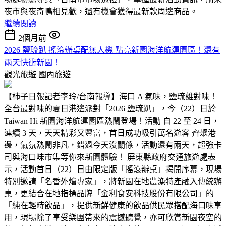
夜市與夜奇鴨相見歡，還有機會獲得最新款周邊商品。
繼續閱讀
2個月前
2026 鹽琉趴 搖滾辦桌配無人機 點亮新園海洋航運園區！還有
兩天快衝新園！
觀光旅遊
國內旅遊
【柿子日報記者李玲/台南報導】海口 A 氣味，鹽琉雄對味！
全台最對味的夏日港邊派對「2026 鹽琉趴」，今（22）日於
Taiwan Hi 新園海洋航運園區熱鬧登場！活動 自 22 至 24 日，
連續 3 天，天天精彩又豐富，首日成功吸引萬名遊客 齊聚港
邊，氣氛熱鬧非凡，錯過今天沒關係，活動還有兩天，超強卡
司與海口味市集等你來新園體驗！ 屏東縣政府交通旅遊處表
示，活動首日（22）日由限定版「搖滾辦桌」揭開序幕，現場
特別邀請「名香外燴專家」，將新園在地農漁特產融入傳統辦
桌，更結合在地指標品牌「金利食安科技股份有限公司」的
「純在輕時飲品」，提供新鮮健康的飲品供民眾搭配海口味享
用，現場除了享受樂團帶來的震撼聽覺，亦可欣賞新園夜空的