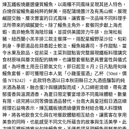
煉瓦鐵板燒嚴選優質鰻魚，以兩種不同風味呈現其迷人特色，
白燒保留鰻魚最純粹的鮮美，搭配蒲燒醬汁及有馬山椒，展現
鹹甜交融、層次豐富的日式風味，讓賓客一次品味不同料理手
法所帶來的細膩變化。除了鰻魚主角外，套餐同步獻上海虎
蝦、南非鮑魚等海陸珍饈，並提供美國菲力牛排、台灣松板
豬、紐西蘭小羔羊排三款主餐擇一，搭配星鰻野菜沙拉、旬彩
刺身、季節湯品佐蒜香起士軟法、鰻魚箱壽司、手作甜點、當
令水果及飲品，從前菜、主菜到甜點皆完整展現鐵板料理講究
食材原味與層次搭配的精神，也讓整套餐點更具豐富性與儀式
感。為呼應土用丑日節氣文化，即日起至 8 月 2 日凡點用旬味
鰻魚套餐，即可獲贈日本人氣「小雞蛋蛋酒」乙杯（50ml，價
值 NT$242）。此款特色酒以日本秋田縣日之丸酒造釀製的純
米酒為基底，融合蛋汁與糖調製而成，入口綿密滑順，帶有濃
郁蛋香與溫潤酒香，為夏日限定饗宴增添不同風味體驗。數量
有限，送完將以同等價值酒品替代。台南大員皇冠假日酒店總
經理石益鳴表示，煉瓦鐵板燒透過優質食材結合職人料理精
神，將各地飲食文化與在地餐飲體驗相互結合，讓賓客在享用
美食的同時，也能感受不同文化所蘊含的故事與生活美學。此
次煉瓦鐵板燒推出旬味鰻魚宴，不僅希望呈現鰻魚最鮮美的季