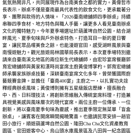
氣氛熱鬧非凡，共同展現作為台南美食之都的實力。黃偉哲市
長表示，辦桌不僅是臺南最具代表性的飲食文化，更承載著分
享、團聚與款待的人情味。「2026臺南總舖師四季辦桌」持續
串聯四季食材、地方特色與職人手藝，讓更多人看見臺南辦桌
文化的獨特魅力。今年夏季場選址於葫蘆埤自然公園，結合湖
畔風光、夏季旬味與戶外辦桌特色，打造耳目一新的夏日饗
宴，讓民眾品嚐美食之餘，也能漫遊官田，感受湖畔風景與臺
南慢遊魅力。觀光旅遊局林國華局長表示，本次夏季場特別邀
請來自臺南溪北地區的兩位新生代總舖師，由宏珍宴席餐廳郭
育宏總舖師與黃家和漢時尚宴席主廚黃俊博掌杓。郭育宏總舖
師承襲家族辦桌技藝，深耕臺南宴席文化多年，曾榮獲國際廚
藝競賽金牌。並擔任「臺南400宴」主廚之一，以扎實功夫詮
釋經典辦桌風味；黃俊博則擁有五星級飯店歷練，擅長融合
中、西、日料理技法，將創新思維融入傳統宴席料理，打造兼
具視覺美感與風味層次的現代宴席。兩位主廚一位傳承、一位
創新，將以臺南夏季旬味為靈感，推出夏季限定無菜單「盲盒
辦桌」，讓賓客在開席瞬間揭曉驚喜。也邀請民眾安排一趟官
田小旅行，順遊葫蘆埤自然公園、隆田Cha Cha文化資產教育
園區、官田遊客中心、烏山頭水庫風景區及八田與一紀念園區