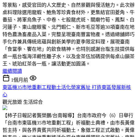
等景點，感受官田的人文歷史、自然景觀與慢活魅力。此次辦
桌料理除選用龍蝦、鮑魚等珍貴食材外，更集結官田菱角、牛
番茄、將軍烏魚子、中卷、七股龍虎斑、關廟竹筍、鳳梨、白
河蓮子、東山龍眼蜜、北門蝦仁、新市毛豆等逾30項臺南在地
特色農漁畜產品入菜，完整呈現臺南豐富物產。透過總舖師巧
手化作兼具傳統底蘊與創新美學的夏季限定料理，展現臺南
「食當季、饗在地」的飲食精神。也特別感謝台塩生技提供每
桌一瓶台塩海洋鹼性離子水，以及金茶伍加碼提供每桌山韻茶
王、琥珀紅茶各一瓶，讓活動更加圓滿。
繼續閱讀
1個月前
東區機35市地重劃工程動土活化榮家舊址 打造東區發展新核
心
觀光旅遊
生活綜合
【柿子日報記者龔榮鵬/台南報導】台南市政府今（6）日舉行
「台南市東區機35市地重劃工程」祈福動土典禮，由市長黃偉
哲主持，與各界貴賓共同祈福動土，象徵工程正式啟動。黃偉