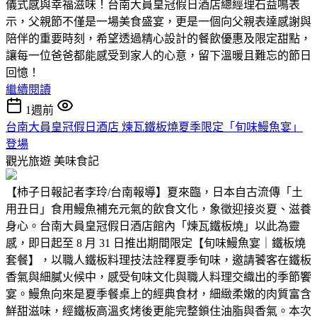
儀式感與幸福滋味！台南大員皇冠假日酒店總經理石益鳴表
示，父親節不僅是一場美食盛宴，更是一個向父親表達感謝與
陪伴的重要時刻，希望透過精心設計的餐飲優惠及限定甜點，
讓每一位爸爸都能感受到家人的心意，留下溫暖且難忘的節日
回憶！
繼續閱讀
1週前
台南大員皇冠假日酒店 煉瓦鐵板燒夏季限定「旬味鰻魚宴」
登場
觀光旅遊
美味食記
【柿子日報記者李玲/台南報導】夏來臨，日本自古流傳「土
用丑日」食用鰻魚補充元氣的飲食文化，象徵迎接炎夏、滋養
身心。台南大員皇冠假日酒店館內「煉瓦鐵板燒」以此為靈
感，即日起至 8 月 31 日推出期間限定【旬味鰻魚宴｜鐵板燒
套餐】，以職人鐵板料理技法詮釋夏季旬味，邀請饕客在鐵板
香氣與細膩火候中，感受旬味文化與職人料理交織出的季節饗
宴。鰻魚向來是夏季餐桌上的經典食材，細緻柔嫩的肉質富含
鮮甜滋味，經鐵板高溫炙烤後更能完整鎖住油脂與香氣。本次