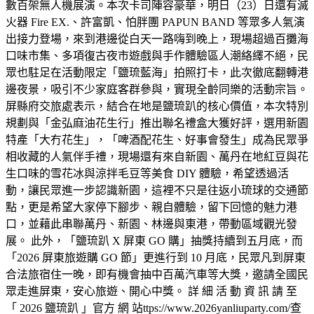
數百架無人機展演。本次卡司陣容豪華，明日（23）日還有滅
火器 Fire EX.、許富凱、怕胖團 PAPUN BAND 等眾多人氣演
出接力登場，來到港邊從白天一路嗨到晚上，現場超過百攤海
口味市集、多項復古夜市遊戲與手作體驗區人潮絡繹不絕，民
眾也駐足在活動限定「鹽琉藍海」拍照打卡，此次徹底翻轉港
邊夜景，吸引不少家庭客群參與，實現全齡同樂的活動宗旨。
屏縣府交旅處表示，結合在地是鹽琉趴的核心價值，本次特別
規劃與「金弘麻油花生行」推出聯名禮盒大獲好評，選用新園
特產「大冇花生」，「啤酒配花生、好事會發生」成為民眾爭
相收藏的人氣伴手禮，現場還有來自新園、萬丹在地紅豆與花
生口味的雪花冰與涼拌毛豆等美食 DIY 體驗，希望透過活
動，讓民眾進一步認識新園，這裡不只是往返小琉球的交通節
點，更是希望大家停下腳步、親自體驗，留下回憶的魅力港
口，並藉此串聯萬丹、新園、林邊與東港，帶動區域觀光發
展。 此外，「鹽琉趴 X 屏東 GO 購」抽獎持續到五月底，而
「2026 屏東旅遊購 GO 節」更進行到 10 月底，民眾凡到屏東
合法旅宿住一晚，即有機會抽中百萬汽車等大獎，邀請全國民
眾走進屏東，安心旅遊、開心中獎。 詳 細 活 動 資 訊 請 至
「 2026 鹽琉趴 」官方 網 站ttps://www.2026yanliuparty.com/查