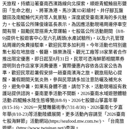
天旅程，持續沿著臺南西濱路線向北探索，順遊青鯤鯓扇形鹽
田「生命之樹」、將軍漁港、馬沙溝3D彩繪村、井仔腳瓦盤
鹽田及南鯤鯓代天府等人氣景點，深度感受臺南濱海的多元魅
力。七股區公所陳俊達區長表示，為因應活動現場周邊停車空
間有限，鼓勵民眾搭乘大眾運輸，七股區公所活動期間（8/8-
9)提供七股遊客中心至六孔碼頭(水產試驗所)，以及六孔管理
站周邊的免費接駁車，歡迎民眾多加利用。今年活動也特別邀
集七股在地旅宿、餐廳、娛樂漁筏、觀光工廠等18家業者合作
推出限定優惠，即日起至8月31日，民眾可憑海鮮節相關票券
證明到合作店家享消費優惠，實際優惠內容依各店家公告為
準，歡迎民眾趁暑假安排一趟臺南濱海之旅。觀旅局貼心提
醒，暑假期間天氣炎熱，參與民眾請多加注意防曬及補充水
分，避免中暑，如果有身體不適，請勿下水，活動現場設有救
護站提供諮詢。臺南夏季活動不間斷，2026臺南水域遊憩體驗
活動-四鯤鯓水陸生態導覽(8/8-9)、2026七股鹽山箏嘉年華
(8/15-16)、2026一見雙雕藝術季(7/31-8/30)、2026臺南七夕嘉
年華(8/10-23)等活動陸續展開，更多活動內容請至「2026臺南
七股海鮮節」活動網站(https://seafood.mw.com.tw/)、「台南旅
遊網」(https://www.twtainan.net/)查詢。