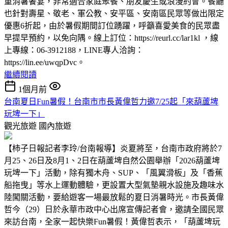
重消暑饗宴，非常適合家庭聚餐、朋友慶生或浪漫約會。餐廳
也針對壽星、敬老、軍公教、安平區、安南區民眾等做出限定
優惠6折起，由於暑假期間訂位踴躍，呼籲喜愛美食的民眾盡
早提早預約，以免向隅。線上訂位：https://reurl.cc/lar1kl ，線
上專線：06-3912188，LINE專人洽詢：
https://lin.ee/uwqpDvc。
繼續閱讀
1個月前
台南夏日Fun暑假！台南市市長黃偉哲力邀7/25起「來葫蘆埤
玩埤一下」
觀光旅遊
國內旅遊
【柿子日報記者李玲/台南報導】炎夏將至，台南市政府將於7
月25、26日及8月1、2日在葫蘆埤自然公園舉辦「2026葫蘆埤
玩埤一下」活動，除有獨木舟、SUP、「風翼滑板」及「香蕉
船拖曳」等水上運動體驗，更設置大型氣墊親水設施及趣味水
陸闖關活動，要給遊客一場最放鬆的夏日消暑時光。市長黃偉
哲今（29）日於永華市政中心出席宣傳記者會，邀請全國民眾
來訪台南，全家一起快樂Fun暑假！黃偉哲表示，「葫蘆埤玩