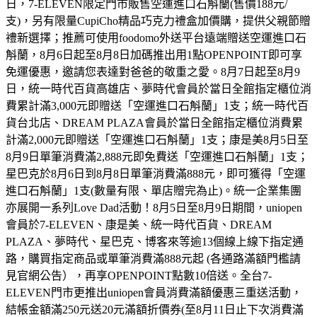
日，7-ELEVEN限定門市販售空運進口石斛蘭(售價188元/
支)，另有限量CupiCho精品巧克力禮盒加價購，提供父親節贈
禮新選擇；推薦可使用foodomo外送平台遠端贈送空運進口石
斛蘭，8月6日起至8月8日加碼推出用1點OPENPOINT即可享
免運優惠，邀請您表達對爸爸的敬重之愛。8月7日起至8月9
日，統一時代百貨高雄店、夢時代會員於當日全館指定櫃位消
費累計滿3,000元即贈送「空運進口石斛蘭」1支；統一時代百
貨台北店、DREAM PLAZA會員於當日全館指定櫃位消費累
計滿2,000元即贈送「空運進口石斛蘭」1支；康是美8月5日至
8月9日單筆消費滿2,888元即免費送「空運進口石斛蘭」1支；
星巴克於8月6日到8月8日單筆消費滿888元，即可獲得「空運
進口石斛蘭」1支(數量有限、單店贈完為止)。統一企業集團
亦展開一系列Love Dad活動！8月5日至8月9日期間，uniopen
會員於7-ELEVEN、康是美、統一時代百貨、DREAM
PLAZA、夢時代、星巴克、博客來等逾13個線上線下指定通
路，購買指定商品或單筆消費滿888元起 (各通路滿額門檻請
見官網公告），再享OPENPOINT點數10倍送。全台7-
ELEVEN門市更推出uniopen會員消費滿額優惠三重送活動，
結帳金額滿250元送20元滿額折價券(至8月11日止下次消費滿