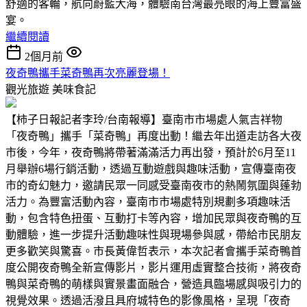
舒適的客輪，航向蔚藍大海，體驗南台灣最亮眼的海上豐富盛
宴。
繼續閱讀
2個月前
夜奇鴨攜手菜奇鴨再次亮麗登場！
觀光旅遊
美味食記
【柿子日報記者李玲/台南報導】臺南市市場處人氣吉祥物
「夜奇鴨」攜手「菜奇鴨」再度出動！繼去年出道走訪各大夜
市後，今年，夜奇鴨將帶著滿滿活力再出發，預計於6月至11
月舉辦6場行銷活動，透過互動遊戲與趣味活動，宣傳臺南夜
市的奇幻魅力，邀請民眾一同感受臺南夜市的熱鬧氛圍與蓬勃
活力。為豐富活動內容，臺南市市場處特別規劃多項趣味活
動，包含特色扭蛋、互動打卡等內容，增加民眾與夜奇鴨的互
動體驗，進一步提升活動趣味性與現場參與感，帶給市民朋友
更多歡笑與驚喜。市長黃偉哲表示，本次記者會攜手菜奇鴨首
度公開夜奇鴨全新宣傳影片，影片運用虛實整合技術，將夜奇
鴨與菜奇鴨的萌樣與實景畫面融合，營造具臨場感與吸引力的
視覺效果。透過活潑且具府城特色的影像風格，呈現「夜奇