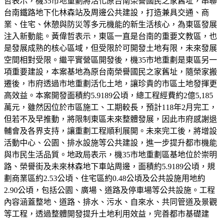
哲表示，機35市地重劃將活化原台南榮譽國民之家舊址，串聯
台南鐵路地下化林森站及周邊公共建設，打造兼具交通、商
業、住宅、休憩與防災等多元機能的新生活核心，為東區發展
注入新動能。黃偉哲表示，東區一直是台南的重要文教區，也
是發展成熟的核心區域，但受限於可開發土地有限，未來發展
空間相對受限。繼平實營區開發後，機35市地重劃是東區另一
項重要建設，本案基地為原台南榮譽國民之家舊址，隨榮家搬
遷後，市府透過市地重劃活化土地，讓珍貴的市區土地發揮更
高效益。本案開發面積約5.9189公頃，總工程經費約2億5,185
萬元，雖然因位於市區施工、工期較長，預計118年2月完工，
但若不及早推動，將限制東區未來整體發展，因此市府感謝退
輔會及各界支持，讓重劃工程順利展開。未來完工後，將增設
活動中心、公園、排水設施等公共建設，進一步提升都市機能
與市民生活品質。地政局表示，機35市地重劃區基地位於崇明
路、榮譽街及未來林森地下車站周邊，面積約5.9189公頃，規
劃商業區約2.53公頃、住宅區約0.48公頃及公共設施用地約
2.90公頃，包括公園、廣場、道路及停車場等公共設施。工程
內容涵蓋整地、道路、排水、污水、自來水、共同管道及景觀
等工程，透過整體開發提升土地利用效益，完善都市基礎建