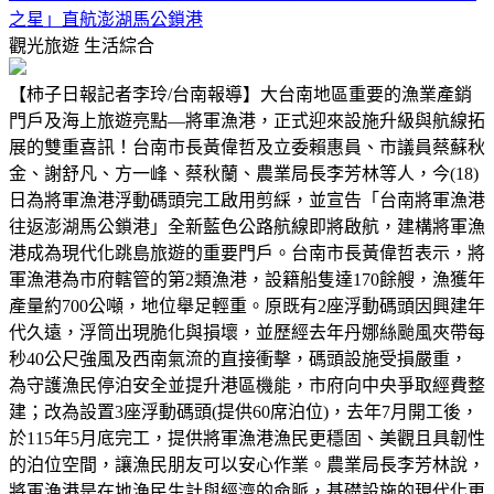
之星」直航澎湖馬公鎖港
觀光旅遊
生活綜合
【柿子日報記者李玲/台南報導】大台南地區重要的漁業產銷
門戶及海上旅遊亮點—將軍漁港，正式迎來設施升級與航線拓
展的雙重喜訊！台南市長黃偉哲及立委賴惠員、市議員蔡蘇秋
金、謝舒凡、方一峰、蔡秋蘭、農業局長李芳林等人，今(18)
日為將軍漁港浮動碼頭完工啟用剪綵，並宣告「台南將軍漁港
往返澎湖馬公鎖港」全新藍色公路航線即將啟航，建構將軍漁
港成為現代化跳島旅遊的重要門戶。台南市長黃偉哲表示，將
軍漁港為市府轄管的第2類漁港，設籍船隻達170餘艘，漁獲年
產量約700公噸，地位舉足輕重。原既有2座浮動碼頭因興建年
代久遠，浮筒出現脆化與損壞，並歷經去年丹娜絲颱風夾帶每
秒40公尺強風及西南氣流的直接衝擊，碼頭設施受損嚴重，
為守護漁民停泊安全並提升港區機能，市府向中央爭取經費整
建；改為設置3座浮動碼頭(提供60席泊位)，去年7月開工後，
於115年5月底完工，提供將軍漁港漁民更穩固、美觀且具韌性
的泊位空間，讓漁民朋友可以安心作業。農業局長李芳林說，
將軍漁港是在地漁民生計與經濟的命脈，基礎設施的現代化更