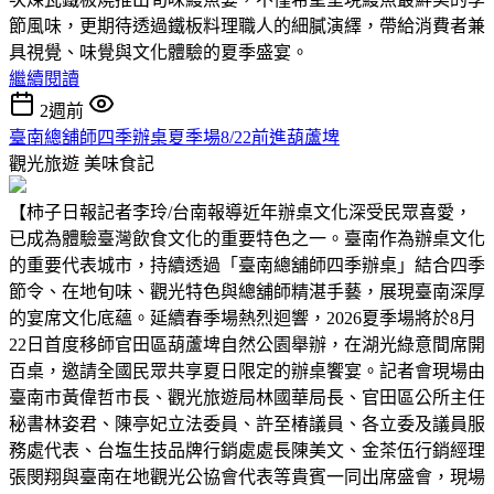
節風味，更期待透過鐵板料理職人的細膩演繹，帶給消費者兼
具視覺、味覺與文化體驗的夏季盛宴。
繼續閱讀
2週前
臺南總舖師四季辦桌夏季場8/22前進葫蘆埤
觀光旅遊
美味食記
【柿子日報記者李玲/台南報導近年辦桌文化深受民眾喜愛，
已成為體驗臺灣飲食文化的重要特色之一。臺南作為辦桌文化
的重要代表城市，持續透過「臺南總舖師四季辦桌」結合四季
節令、在地旬味、觀光特色與總舖師精湛手藝，展現臺南深厚
的宴席文化底蘊。延續春季場熱烈迴響，2026夏季場將於8月
22日首度移師官田區葫蘆埤自然公園舉辦，在湖光綠意間席開
百桌，邀請全國民眾共享夏日限定的辦桌饗宴。記者會現場由
臺南市黃偉哲市長、觀光旅遊局林國華局長、官田區公所主任
秘書林姿君、陳亭妃立法委員、許至椿議員、各立委及議員服
務處代表、台塩生技品牌行銷處處長陳美文、金茶伍行銷經理
張閔翔與臺南在地觀光公協會代表等貴賓一同出席盛會，現場