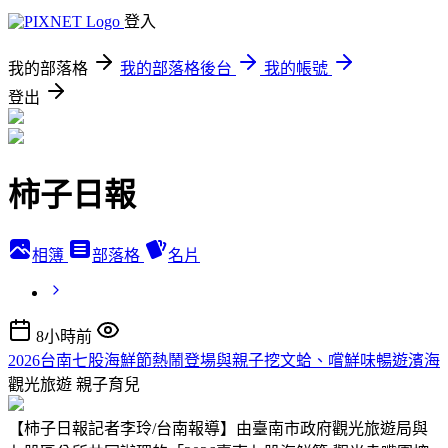
登入
我的部落格
我的部落格後台
我的帳號
登出
柿子日報
相簿
部落格
名片
8小時前
2026台南七股海鮮節熱鬧登場與親子挖文蛤、嚐鮮味暢遊濱海
觀光旅遊
親子育兒
【柿子日報記者李玲/台南報導】由臺南市政府觀光旅遊局與