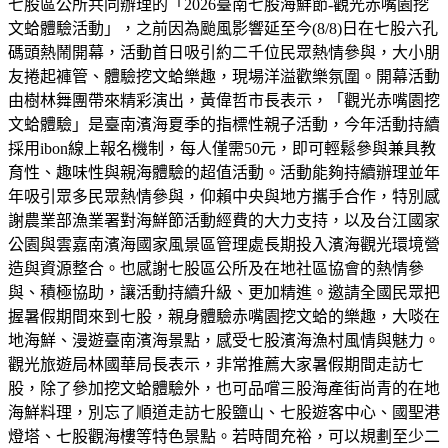
七股區公所共同辦理的「2026臺南七股海鮮節-觀光赤嘴園挖
文蛤體驗活動」，之前因為颱風影響延至今(8/8)日在七股六孔
碼頭熱鬧開幕，活動首日吸引約二千位民眾熱情參與，大小朋
友捲起褲管、體驗挖文蛤樂趣，現場洋溢歡樂氛圍。開幕活動
由樹林舞團帶來精彩演出，黃偉哲市長表示，「觀光赤嘴園挖
文蛤體驗」是臺南濱海夏季的指標性親子活動，今年活動持續
採用ibon線上報名機制，每人僅需50元，即可輕鬆參與兼具教
育性、趣味性與親海體驗的超值活動。活動能夠持續辦理並年
年吸引眾多民眾熱情參與，仰賴中央與地方攜手合作，特別感
謝農業部漁業署對海鮮節活動經費的大力支持，以及台江國家
公園與雲嘉南濱海國家風景區管理處長期投入濱海觀光環境營
造與資源整合。也感謝七股區公所及在地社區協會的熱情參
與、積極協助，讓活動持續升級、更加精進。邀請全國民眾把
握暑假期間來到七股，親身體驗赤嘴園挖文蛤的樂趣，大啖在
地海鮮、漫遊臺南濱海景點，感受七股濱海漁村風情與魅力。
觀光旅遊局林國華局長表示，非常推薦大家暑假期間走訪七
股，除了參加挖文蛤體驗外，也可品嚐三股海產街尚青的在地
海鮮料理，別忘了順道走訪七股鹽山、七股遊客中心、國聖港
燈塔、七股觀海樓等特色景點。若時間充裕，可以規劃至少二