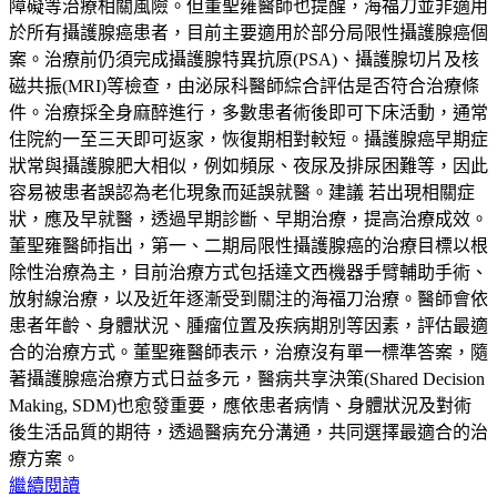
障礙等治療相關風險。但董聖雍醫師也提醒，海福刀並非適用
於所有攝護腺癌患者，目前主要適用於部分局限性攝護腺癌個
案。治療前仍須完成攝護腺特異抗原(PSA)、攝護腺切片及核
磁共振(MRI)等檢查，由泌尿科醫師綜合評估是否符合治療條
件。治療採全身麻醉進行，多數患者術後即可下床活動，通常
住院約一至三天即可返家，恢復期相對較短。攝護腺癌早期症
狀常與攝護腺肥大相似，例如頻尿、夜尿及排尿困難等，因此
容易被患者誤認為老化現象而延誤就醫。建議 若出現相關症
狀，應及早就醫，透過早期診斷、早期治療，提高治療成效。
董聖雍醫師指出，第一、二期局限性攝護腺癌的治療目標以根
除性治療為主，目前治療方式包括達文西機器手臂輔助手術、
放射線治療，以及近年逐漸受到關注的海福刀治療。醫師會依
患者年齡、身體狀況、腫瘤位置及疾病期別等因素，評估最適
合的治療方式。董聖雍醫師表示，治療沒有單一標準答案，隨
著攝護腺癌治療方式日益多元，醫病共享決策(Shared Decision
Making, SDM)也愈發重要，應依患者病情、身體狀況及對術
後生活品質的期待，透過醫病充分溝通，共同選擇最適合的治
療方案。
繼續閱讀