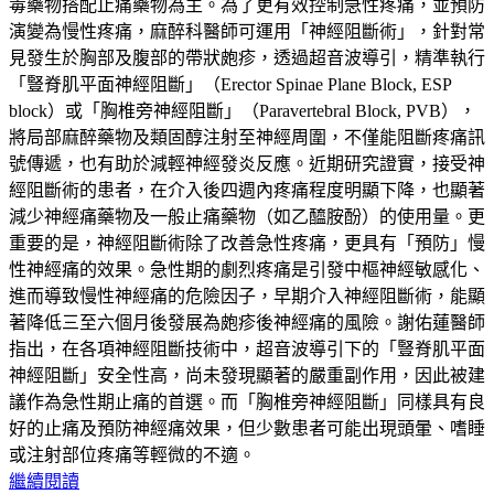
毒藥物搭配止痛藥物為主。為了更有效控制急性疼痛，並預防
演變為慢性疼痛，麻醉科醫師可運用「神經阻斷術」，針對常
見發生於胸部及腹部的帶狀皰疹，透過超音波導引，精準執行
「豎脊肌平面神經阻斷」（Erector Spinae Plane Block, ESP
block）或「胸椎旁神經阻斷」（Paravertebral Block, PVB），
將局部麻醉藥物及類固醇注射至神經周圍，不僅能阻斷疼痛訊
號傳遞，也有助於減輕神經發炎反應。近期研究證實，接受神
經阻斷術的患者，在介入後四週內疼痛程度明顯下降，也顯著
減少神經痛藥物及一般止痛藥物（如乙醯胺酚）的使用量。更
重要的是，神經阻斷術除了改善急性疼痛，更具有「預防」慢
性神經痛的效果。急性期的劇烈疼痛是引發中樞神經敏感化、
進而導致慢性神經痛的危險因子，早期介入神經阻斷術，能顯
著降低三至六個月後發展為皰疹後神經痛的風險。謝佑蓮醫師
指出，在各項神經阻斷技術中，超音波導引下的「豎脊肌平面
神經阻斷」安全性高，尚未發現顯著的嚴重副作用，因此被建
議作為急性期止痛的首選。而「胸椎旁神經阻斷」同樣具有良
好的止痛及預防神經痛效果，但少數患者可能出現頭暈、嗜睡
或注射部位疼痛等輕微的不適。
繼續閱讀