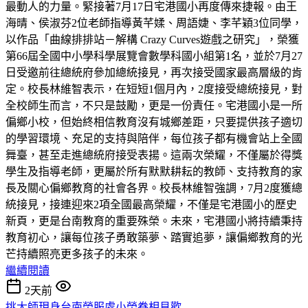
最動人的力量。緊接著7月17日宅港國小再度傳來捷報。由王
海晴、侯淑芬2位老師指導黃芊媃、周語婕、李芊穎3位同學，
以作品「曲線排排站－解構 Crazy Curves遊戲之研究」，榮獲
第66屆全國中小學科學展覽會數學科國小組第1名，並於7月27
日受邀前往總統府參加總統接見，再次接受國家最高層級的肯
定。校長林維智表示，在短短1個月內，2度接受總統接見，對
全校師生而言，不只是鼓勵，更是一份責任。宅港國小是一所
偏鄉小校，但始終相信教育沒有城鄉差距，只要提供孩子適切
的學習環境、充足的支持與陪伴，每位孩子都有機會站上全國
舞臺，甚至走進總統府接受表揚。這兩次榮耀，不僅屬於得獎
學生及指導老師，更屬於所有默默耕耘的教師、支持教育的家
長及關心偏鄉教育的社會各界。校長林維智強調，7月2度獲總
統接見，接連迎來2項全國最高榮耀，不僅是宅港國小的歷史
新頁，更是台南教育的重要殊榮。未來，宅港國小將持續秉持
教育初心，讓每位孩子勇敢築夢、踏實追夢，讓偏鄉教育的光
芒持續照亮更多孩子的未來。
繼續閱讀
2天前
挑大師現身台南榮服處小榮眷相見歡