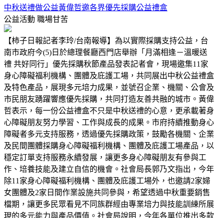
中秋送禮做公益黃偉哲邀各界優先採購公益禮盒
公益活動
職場甘苦
【柿子日報記者李玲/台南報導】為以實際採購支持公益，台
南市政府今(5)日於總理餐廳西門店舉辦「月滿相逢－溫暖送
禮 共好同行」優先採購秋節產品發表記者會，現場邀集11家
身心障礙福利機構、團體及庇護工場，共同展出中秋公益禮盒
及特色產品，展現多元培力成果，並號召企業、機關、公會及
市民朋友踴躍響應優先採購，共同打造友善共融的城市。黃偉
哲表示，每一份公益禮盒不只是中秋送禮的心意，更承載著身
心障礙朋友努力學習、工作與成長的成果。市府持續推動身心
障礙者多元支持服務，透過優先採購政策，鼓勵各機關、企業
及民間團體採購身心障礙福利機構、團體及庇護工場產品，以
穩定訂單支持服務永續發展，讓更多身心障礙朋友有參與工
作、培養技能及建立自信的機會。社會局長郭乃文指出，今年
除11家身心障礙福利機構、團體及庇護工場外，也邀請2家婦
女團體及2家日間作業設施共同參與，希望透過中秋重要銷售
檔期，讓更多民眾看見不同族群經由專業培力與技能訓練所展
現的多元能力與產品價值。社會局說明，今年各單位推出多款