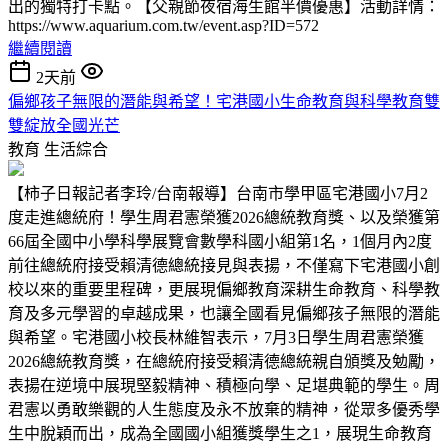
出的獨特打卡點。【父親節夜宿海生館半價優惠】活動詳情：
https://www.aquarium.com.tw/event.asp?ID=572
繼續閱讀
2天前
偏鄉孩子無限的潛能與希望！宅港國小生命教育與科學教育雙
雙綻放全國光芒
教育
生活綜合
【柿子日報記者李玲/台南報導】台南市學甲區宅港國小7月2
度走進總統府！學生周君憲榮獲2026總統教育獎、以及榮獲第
66屆全國中小學科學展覽會數學科國小組第1名，1個月內2度
前往總統府接受賴清德總統接見與表揚，不僅寫下宅港國小創
校以來的重要里程碑，更展現偏鄉教育深耕生命教育、科學教
育及多元學習的卓越成果，也讓全國看見偏鄉孩子無限的潛能
與希望。宅港國小校長林維智表示，7月3日學生周君憲榮獲
2026總統教育獎，在總統府接受賴清德總統親自頒獎及勉勵，
表揚在逆境中展現堅毅精神、積極向學、足堪典範的學生。周
君憲以勇敢樂觀的人生態度及永不放棄的精神，從眾多優秀學
生中脫穎而出，成為全國國小組獲獎學生之1，展現生命教育