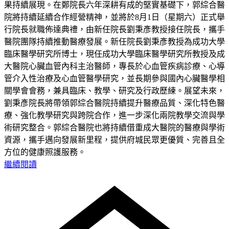
果持續展現。在鄭院長六年深耕有成的堅實基礎下，郭綜合醫
院將持續延續合作經營精神，並將於8月1日（星期六）正式舉
行院長就職佈達典禮，由新任院長劉秉彥教授接任院長，攜手
醫院團隊持續推動醫療發展。新任院長劉秉彥教授為成功大學
臨床醫學研究所博士，現任成功大學臨床醫學研究所教授及成
大醫院心臟血管內科主治醫師，專長於心血管疾病診療、心導
管介入性治療及心血管醫學研究，並長期參與國內心臟醫學相
關學會會務，兼具臨床、教學、研究及行政歷練。展望未來，
劉秉彥院長將帶領郭綜合醫院持續提升醫療品質、深化特色醫
療、強化教學研究與跨院合作，進一步深化兩院教學交流與學
術研究整合。郭綜合醫院也將持續借重成大醫院的醫療與學術
資源，攜手邁向發展新里程，提供府城民眾更優質、完善且全
方位的健康照護服務。
繼續閱讀