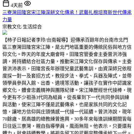
4天前
三寮灣田隆宮宋江陣深耕文化傳承！武藝扎根培育新世代傳承
力量
宗教文化
生活綜合
【柿子日報記者李玲/台南報導】迎傳承百餘年的台南市北門
區三寮灣田隆宮宋江陣，是北門地區重要的傳統民俗與地方信
仰文化。昨天的年度大廟會時，田隆宮管委會主委曾洪沛強
調，將持續結合社區力量，推動宋江陣文化保存與傳承。主委
曾洪沛表示，田隆宮長年辦理兒童武藝集訓，由資深師兄依程
度採一對一及套招方式，教授步法、拳式、兵器及陣式，並帶
領學員參與入館、出香、遶境等活動，讓孩子在實作中認識家
鄉文化，體會忠義精神與團隊紀律。宋江陣歷經世代接棒，現
今更有不少祖孫3代同為組員，從長輩到下一代共同參與訓練
與活動，使宋江陣不僅是武藝傳承，也是家族共同的文化記
憶，讓地方信仰與庄頭情感一代接一代延續。曾洪沛說，現年
70餘歲、居高雄的總教練曾進興，30多年來每逢訓練期間皆每
日往返三寮灣，親自指導學員，風雨無阻。他表示，只要還有
體力，就會持續教學，將祖先留下的武藝完整傳承給下一代。