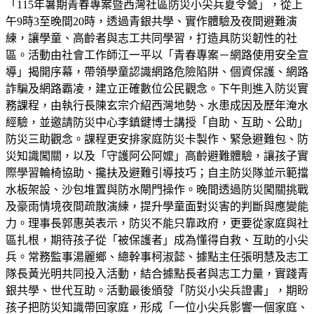
「115年暑期青春專案暨西灣社區防災小尖兵夏令營」，從上
午9時3至晚間20時，透過青銀共學、實作體驗及夜間避難演
練，讓學童、高齡者與志工共同學習，打造具防災韌性的社
區。活動由社會工作師江一平以「青春專案－網路使用安全宣
導」揭開序幕，帶領學童認識網路危險陷阱、個資保護、網路
詐騙及網路霸凌，建立正確數位公民觀念。下午則進入防災實
務課程，由執行長陳玄宗介紹西灣地勢、水患成因及歷年淹水
經驗，並邀請防災中心李鎮鍵博士講授「自助、互助、公助」
防災三助觀念。課程更安排家庭防災卡製作、緊急避難包、防
災知識闖關，以及「守護阿公阿嬤」高齡避難體驗，讓孩子實
際學習輪椅協助、攙扶及避難引導技巧；自主防災隊並示範擋
水板架設、沙包堆置與防水閘門操作。晚間透過防災闖關挑戰
及豪雨情境夜間疏散演練，提升學童面對災害的判斷與應變能
力。理事長郭惠英表示，防災不能只靠政府，更要從家庭與社
區扎根，期待孩子從「被保護者」成為懂得自救、互助的小尖
兵。常務監事湯麗鄉、總幹事柯淑懿、據點主任張明慧及志工
隊長黃光明共同投入活動，結合據點長者與志工力量，實踐青
銀共學、世代互助。活動最後頒發「防災小尖兵證書」，期盼
孩子把防災知識帶回家庭，形成「一位小尖兵影響一個家庭、