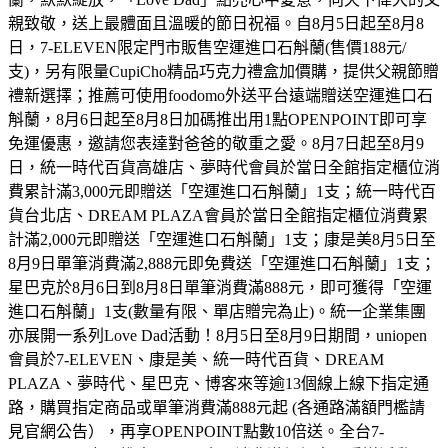
親致敬，送上最體面且溫暖的節日祝福。自8月5日起至8月8
日，7-ELEVEN限定門市販售空運進口石斛蘭(售價188元/
支)，另有限量CupiCho精品巧克力禮盒加價購，提供父親節贈
禮新選擇；推薦可使用foodomo外送平台遠端贈送空運進口石
斛蘭，8月6日起至8月8日加碼推出用1點OPENPOINT即可享
免運優惠，邀請您表達對爸爸的敬重之愛。8月7日起至8月9
日，統一時代百貨高雄店、夢時代會員於當日全館指定櫃位消
費累計滿3,000元即贈送「空運進口石斛蘭」1支；統一時代百
貨台北店、DREAM PLAZA會員於當日全館指定櫃位消費累
計滿2,000元即贈送「空運進口石斛蘭」1支；康是美8月5日至
8月9日單筆消費滿2,888元即免費送「空運進口石斛蘭」1支；
星巴克於8月6日到8月8日單筆消費滿888元，即可獲得「空運
進口石斛蘭」1支(數量有限、單店贈完為止)。統一企業集團
亦展開一系列Love Dad活動！8月5日至8月9日期間，uniopen
會員於7-ELEVEN、康是美、統一時代百貨、DREAM
PLAZA、夢時代、星巴克、博客來等逾13個線上線下指定通
路，購買指定商品或單筆消費滿888元起 (各通路滿額門檻請
見官網公告），再享OPENPOINT點數10倍送。全台7-