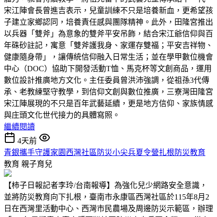
宋江陣會長曾進吉表示，兒童訓練不只是培養新血，更希望孩
子建立家鄉認同，培養責任感與團隊精神。此外，田隆宮推出
以兵器「雙斧」為意象的雙斧平安吊飾，結合宋江爺信仰與百
年硃砂註記，寓意「雙斧護我身、家運存雙福；平安吉祥物、
健康隨身帶」，讓傳統信仰融入日常生活；並在學甲數位機會
中心（DOC）協助下開發活動T恤、馬克杯等文創商品，運用
數位設計推廣地方文化。主任委員曾洪沛強調，從祖孫3代傳
承、老教練堅守教學，到信仰文創與數位推廣，三寮灣田隆宮
宋江陣展現的不只是百年武藝延續，更是地方信仰、家族情感
與庄頭文化世代接力的具體寫照。
繼續閱讀
4天前
青銀攜手守護家園西灣社區防災小尖兵夏令營扎根防災教育
教育
親子育兒
【柿子日報記者李玲/台南報導】為強化兒少網路安全意識，
並將防災教育向下扎根，臺南市永康區西灣社區於115年8月2
日在西灣里活動中心、西灣市民農場及周邊防災示範區，辦理