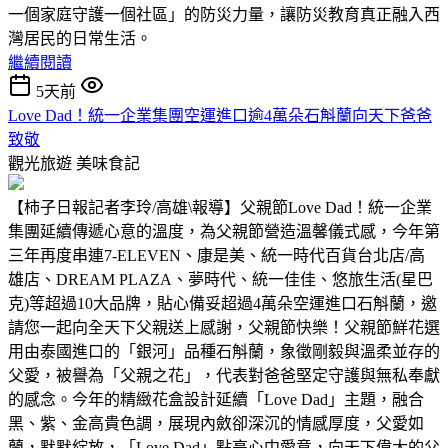
一個家庭守護一個社區」的防災力量，讓防災教育真正融入西
灣居民的日常生活。
繼續閱讀
5天前
Love Dad！統一企業集團空運進口逾4萬朵石斛蘭向天下爸爸
致敬
觀光旅遊
美味食記
【柿子日報記者李玲/高雄\報導】父親節Love Dad！統一企業
集團延續傳遞心意的溫度，為父親節營造溫馨儀式感，今年第
三年再度串連7-ELEVEN、康是美、統一時代百貨台北店/高
雄店、DREAM PLAZA、夢時代、統一佳佳、悠旅生活(星巴
克)等超過10大品牌，貼心備妥超過4萬朵空運進口石斛蘭，邀
請您一起向全天下父親送上感謝，父親節快樂！父親節鮮花選
用由泰國進口的「銀河」品種石斛蘭，象徵剛毅與溫柔並存的
父愛，被譽為「父親之花」，代表對爸爸堅定守護與無私奉獻
的感念。今年的精緻花盒設計延續「Love Dad」主題，融合
黑、紫、金高貴色調，展現內斂卻深沉的情感厚度，父愛如
蘭，默默綻放，「Love Dad」點亮心中愛意，向天下偉大的父