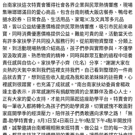
台南家扶這次特賣會獲得社會各界企業與民眾熱情響應，現場
集琳瑯瑯滿目的愛心商品，包含台南劍橋大飯店餐券、鴨母老
撾水餃券、日常食品、生活用品、家電3C及文具等多元品
項，皆以公益結優惠價格提供民眾熱情響應，吸引市民前來尋
寶，同時消費優惠價格提供公益。難能可貴的是，活動當天也
有許多家扶學子共同投入服務行列。從前期物資整理、分類上
架，到活動現場熱情介紹商品，孩子們參與實際參與，不僅學
習汲取資源、熟悉物資的精神，同時與群眾互動的過程中培養
責任感與自信心。家扶學子小齊（化名）分享：“謝謝大家在
炎熱的天氣中來到我們這裡支持我們，自己看到整理的一件商
品就去賣了，想到這些收入能成為我和弟弟妹妹的註冊費，心
裡感到很踏實，也充滿了成就感。”南台南家扶幼委員會楊政
達主委表示，非常感謝所有捐獻物資的企業夥伴及善心人士，
正有大家的愛心支持，才能共同築起這座助學平台。特賣會的
每一筆收入都將轉化為孩子們的助學資源，切實感愧不敢面對
家庭開學季的經濟壓力，陪伴孩子們勇敢邁向求學之路！「無
盡-助學特賣會」8月3日至4日兩日上午9點至下午4點半開放持
續，誠摯邀請台南鄉親相揪來逛特賣、做公益。您的每一次消