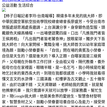
公益活動
生活綜合
【柿子日報記者李玲/台南報導】睽違多年未見的挑大師，卽
中華民國空軍航空技術學院校總會總會長廖盛芳，今受台南市
榮服處胡思湘處長邀請，上台演講分享。身穿銀色造型服，頭
戴銀色天線高桶帽，一出場便語驚四座，口出「凡進我門者皆
王侯將相」「凡出我門者皆老饕食神」放眼星球，獨步天下吾
挑大師也！向大家問候，驚豔全場。挑大師首次以幼年家庭環
境為題，鼓勵小榮眷要有，「自信」問在場的貴賓及小榮眷，
自信是天生的？還是後天的？導入正題，自曝家庭是三級貧
戶，父母親在外縣市工作打拼，全由祖父母，隔代教養，養外
祖母也住在家裡面，眼睛半瞎，是一名乞丐，我小時候是吃著
祂乞討來的東西長大的，到現在我都很感恩，小學時我就看得
懂文言文的水滸傳、三國演義、紅樓夢及古文觀止。五十幾年
前，由於功課不錯 ，又天資聰穎 ，老師給我的獎賞，就是幫
他擦摩托車 ，我只需讀半天就可以放學，回家務農，幫忙生
計。現Google挑大師，他是美食界的愛迪生、智慧食材發明
家、智慧食材之父，鼓勵小榮眷要培養自信心及能力，接受榮