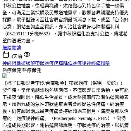
中秋公益禮盒，從經典糕餅、烘焙點心到特色伴手禮一應俱
全，可滿足企業採購及民眾送禮需求。歡迎各界踴躍支持優先
採購，電子型錄可至社會局官網最新消息下載，或至「台南好
心意」網站查詢產品資訊，亦可洽社會局身心障礙福利科
（06-2991111分機8652），讓中秋祝福化為支持公益、傳遞希
望的溫暖力量。
繼續閱讀
3天前
神經阻斷術緩解帶狀皰疹疼痛降低皰疹後神經痛風險
醫療保健
醫療保健
【柿子日報記者李玲/台南報導】帶狀皰疹（俗稱「皮蛇」）
發作時，常伴隨劇烈灼熱與刺痛，不僅影響日常活動，更可能
干擾夜間睡眠，降低生活品質。成大醫院麻醉部謝佑蓮醫師表
示，超過九成的急性帶狀皰疹患者會經歷急性疼痛，經治療
後，仍有超過兩成患者疼痛會持續超過三個月，演變為難以治
癒的「皰疹後神經痛」（Postherpetic Neuralgia, PHN），對身
心造成長期影響。謝佑蓮醫師說明，帶狀皰疹的治療，以抗病