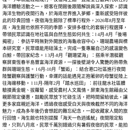
海洋體驗活動之一，遊客在閉館後跟隨解說員深入探索，認識
海洋生物的夜間行為，於海底世界進入夢鄉，重新感受陪伴彼
此的珍貴回憶。夜宿海生館除了標準行程外，2026年8月至年
底，海生館也依照不同的季節，安排多樣化的套裝行程選擇，
帶領民眾認識在地社區與自然生態如何共生：l 4月-8月「後場
揭密」：參訪平時無對外開放的海龜收容中心、珊瑚農場與標
本研究室，民眾還能用硅藻土，完成一隻專屬自己的感溫變色
白鯨，帶回家紀念。 l 3月-8月「觀珊望海」：搭乘半潛艇觀
察屏東恆春半島豐富海洋資源，一探後壁湖令人驚艷的熱帶魚
群與珊瑚生態。 l 6月-10月「蟹逅」：結合港口社區進行夜間
陸蟹觀察與護蟹行動，幸運的話能遇見正抱著卵的母蟹從陸上
往海邊移動。 l 11月-隔年2月「踏水巡田」：前往龍水社區體
驗摸黃金蜆、拔蘿蔔，感受農村人文風情。屏東海生館藉由父
親節限定優惠，鼓勵民眾放下忙碌生活，把時間留給彼此，讓
更多家庭親近海洋，透過夜宿感受白天與夜晚截然不同的海洋
魅力。成為多年後仍會想起的難忘紀念，一起收藏家人間的旅
行回憶。海生館也特別提醒「海天一色逍遙魷」夜間限定點
燈，只到八月底，民眾千萬別錯過只有暑假夜宿的民眾，能拍