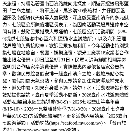
天旅程，持續沿著臺南西濱路線向北探索，順遊青鯤鯓扇形鹽
田「生命之樹」、將軍漁港、馬沙溝3D彩繪村、井仔腳瓦盤
鹽田及南鯤鯓代天府等人氣景點，深度感受臺南濱海的多元魅
力。七股區公所陳俊達區長表示，為因應活動現場周邊停車空
間有限，鼓勵民眾搭乘大眾運輸，七股區公所活動期間（8/8-
9)提供七股遊客中心至六孔碼頭(水產試驗所)，以及六孔管理
站周邊的免費接駁車，歡迎民眾多加利用。今年活動也特別邀
集七股在地旅宿、餐廳、娛樂漁筏、觀光工廠等18家業者合作
推出限定優惠，即日起至8月31日，民眾可憑海鮮節相關票券
證明到合作店家享消費優惠，實際優惠內容依各店家公告為
準，歡迎民眾趁暑假安排一趟臺南濱海之旅。觀旅局貼心提
醒，暑假期間天氣炎熱，參與民眾請多加注意防曬及補充水
分，避免中暑，如果有身體不適，請勿下水，活動現場設有救
護站提供諮詢。臺南夏季活動不間斷，2026臺南水域遊憩體驗
活動-四鯤鯓水陸生態導覽(8/8-9)、2026七股鹽山箏嘉年華
(8/15-16)、2026一見雙雕藝術季(7/31-8/30)、2026臺南七夕嘉
年華(8/10-23)等活動陸續展開，更多活動內容請至「2026臺南
七股海鮮節」活動網站(https://seafood.mw.com.tw/)、「台南旅
遊網」(https://www.twtainan.net/)查詢。