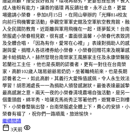
服處照顧，接受良好教育，環境再惡劣，更要愈挫愈勇。長大
成人後盼有能力，讓善的循環 再反饋社會，永不止息，更當
場邀請小榮眷 ，參加8月15日 ，在岡山舉辦的「光輝814校友
向前行飛機饗宴活動」參觀空軍軍史舘及空軍航空教育館，融
入全民國防教育，近距離與軍用飛機在一起，逐夢藍天！台南
榮服處小榮眷相見歡，很有感，畫面很溫馨，小榮眷代表致詞
及全體合唱，「因為有你，愛常在心裡」」表達對捐助人的感
謝與愛，捐贈人各送禮券給小榮眷，小榮眷回贈花束及親筆感
謝卡給捐助人，赫然發現台南榮家王風勝家主任及永康榮醫殷
若蘭社工主任 ，他也是長期的認養者，更有一對住在台南榮
家，高齡102歲人瑞易爺爺易奶奶，坐著輪椅前來，也是長期
認養者之一，如此高齡，其義行大愛殊值感佩，令人永生效法
學習！胡思湘處長一一為捐助人頒發感謝狀。最後表達最誠摯
最高感謝之意。兩天一夜的小榮眷清境農場自強活動，是另一
個重頭戲，綿羊秀、哈薩克馬術秀正等著他們，遊覽車已到樓
下，小榮眷整裝出發，台南榮服處全體上下，費心的安排，小
榮眷有福了 ，祝你們一路順風，旅途愉快。
繼續閱讀
3天前