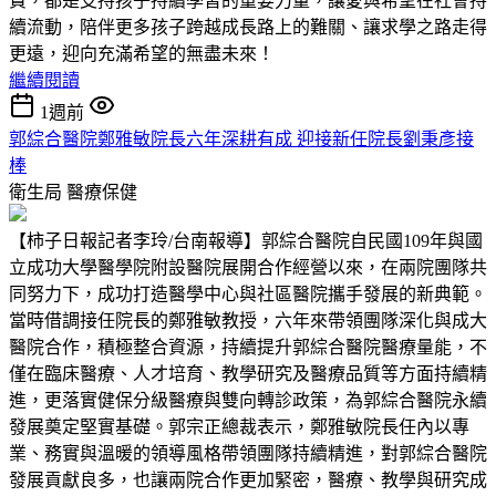
費，都是支持孩子持續學習的重要力量，讓愛與希望在社會持
續流動，陪伴更多孩子跨越成長路上的難關、讓求學之路走得
更遠，迎向充滿希望的無盡未來！
繼續閱讀
1週前
郭綜合醫院鄭雅敏院長六年深耕有成 迎接新任院長劉秉彥接
棒
衛生局
醫療保健
【柿子日報記者李玲/台南報導】郭綜合醫院自民國109年與國
立成功大學醫學院附設醫院展開合作經營以來，在兩院團隊共
同努力下，成功打造醫學中心與社區醫院攜手發展的新典範。
當時借調接任院長的鄭雅敏教授，六年來帶領團隊深化與成大
醫院合作，積極整合資源，持續提升郭綜合醫院醫療量能，不
僅在臨床醫療、人才培育、教學研究及醫療品質等方面持續精
進，更落實健保分級醫療與雙向轉診政策，為郭綜合醫院永續
發展奠定堅實基礎。郭宗正總裁表示，鄭雅敏院長任內以專
業、務實與溫暖的領導風格帶領團隊持續精進，對郭綜合醫院
發展貢獻良多，也讓兩院合作更加緊密，醫療、教學與研究成