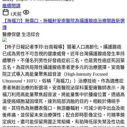
繼續閱讀
1天前
【海福刀】無傷口、無輻射安南醫院為攝護腺癌治療開啟新選
擇
醫療保健
生活綜合
【柿子日報記者李玲/台南報導】隨著人口高齡化，攝護腺癌
已成為男性不可忽視的健康威脅。近年台灣攝護腺癌發生率持
續攀升，不僅名列男性好發癌症前三名，也是男性癌症死因第
五名。為提供局限性攝護腺癌患者更多元的治療選擇，安南醫
院正式導入高能量聚焦超音波（High-Intensity Focused
Ultrasound，HIFU，俗稱「海福刀」）治療技術，作為適應症
患者無創治療的新選項。安南醫院泌尿科董聖雍醫師表示，海
福刀利用高能量聚焦超音波，將能量集中於腫瘤位置，透過高
溫使癌細胞凝固壞死，達到局部消融的目的。相較於傳統手
術，其特色為無體表傷口、無游離輻射，可減少術中出血及術
後疼痛，並保留未來治療彈性；配合即時影像定位，可精準鎖
定病灶，盡可能保留周圍正常組織，有助降低尿失禁及性功能