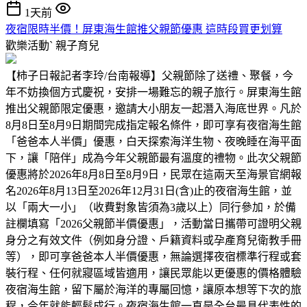
1天前
夜宿限時半價！屏東海生館推父親節優惠 這時段買更划算
歡樂活動ˋ
親子育兒
【柿子日報記者李玲/台南報導】父親節除了送禮、聚餐，今
年不妨換個方式慶祝，安排一場難忘的親子旅行。屏東海生館
推出父親節限定優惠，邀請大小朋友一起潛入海底世界。凡於
8月8日至8月9日期間完成指定報名條件，即可享有夜宿海生館
「爸爸本人半價」優惠，白天探索海洋生物、夜晚睡在海平面
下，讓「陪伴」成為今年父親節最有溫度的禮物。此次父親節
優惠將於2026年8月8日至8月9日，民眾在這兩天至海景官網報
名2026年8月13日至2026年12月31日(含)止的夜宿海生館，並
以「兩大一小」（收費對象皆須為3歲以上）同行參加，於備
註欄填寫「2026父親節半價優惠」，活動當日攜帶可證明父親
身分之有效文件（例如身分證、戶籍資料或孕產育兒衛教手冊
等），即可享爸爸本人半價優惠，無論選擇夜宿標準行程或套
裝行程、任何就寢區域皆適用，讓民眾能以更優惠的價格體驗
夜宿海生館，留下屬於海洋的專屬回憶，讓原本想等下次的旅
程，今年就能輕鬆成行。夜宿海生館一直是全台最具代表性的