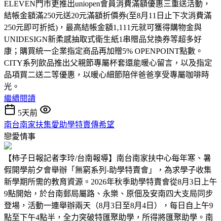
ELEVEN門市更推出uniopen會員消費滿額優惠三重送活動，
結帳金額滿250元送20元滿額折價券(至8月11日止下次消費滿
250元即可折抵)，最高結帳金額1,111元就可獲得購物金與
UNIDESIGN新柔感抽取式衛生紙1串贈品兌換券等超多好
康；購買統一企業指定商品再加贈5% OPENPOINT點數。
CITY系列飲品推出父親節專屬杯套還能暖心留言，以及指定
品項買二送二等優惠，以暖心細節陪伴爸爸享受專屬咖啡時
光。
繼續閱讀
5天前
南台南家扶集愛助學特賣傳希望
戀愛情事
【柿子日報記者李玲/台南報導】南台南家扶中心每年寒、暑
假開學前夕會舉辦「無窮系列-助學特賣會」，為求學子收集
新學期所需的教育資源。2026年秋季助學特賣會從8月3日上午
9點開始，於台南郵局屬路、永樂、原佃及安南四大支局同步
登場，活動一連舉辦兩天（8月3日至8月4日），每日自上午9
點至下午4點半，全力突破特匯聚助學，所得將匯聚助學。南