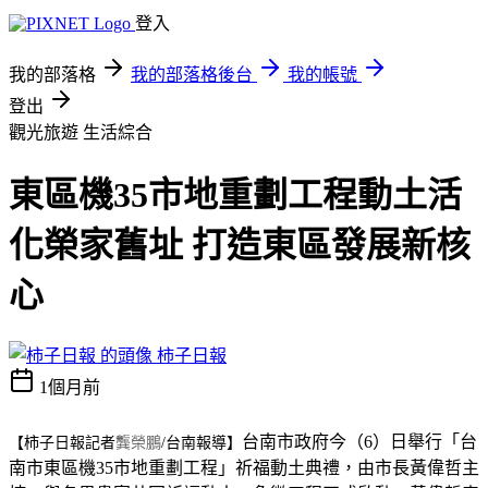
登入
我的部落格
我的部落格後台
我的帳號
登出
觀光旅遊
生活綜合
東區機35市地重劃工程動土活
化榮家舊址 打造東區發展新核
心
柿子日報
1個月前
台南市政府今（6）日舉行「台
龔榮鵬
【柿子日報記者
/台南報導】
南市東區機35市地重劃工程」祈福動土典禮，由市長黃偉哲主