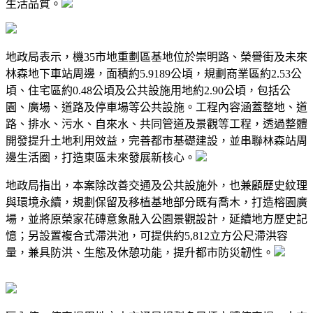
生活品質。
地政局表示，機35市地重劃區基地位於崇明路、榮譽街及未來
林森地下車站周邊，面積約5.9189公頃，規劃商業區約2.53公
頃、住宅區約0.48公頃及公共設施用地約2.90公頃，包括公
園、廣場、道路及停車場等公共設施。工程內容涵蓋整地、道
路、排水、污水、自來水、共同管道及景觀等工程，透過整體
開發提升土地利用效益，完善都市基礎建設，並串聯林森站周
邊生活圈，打造東區未來發展新核心。
地政局指出，本案除改善交通及公共設施外，也兼顧歷史紋理
與環境永續，規劃保留及移植基地部分既有喬木，打造榕園廣
場，並將原榮家花磚意象融入公園景觀設計，延續地方歷史記
憶；另設置複合式滯洪池，可提供約5,812立方公尺滯洪容
量，兼具防洪、生態及休憩功能，提升都市防災韌性。