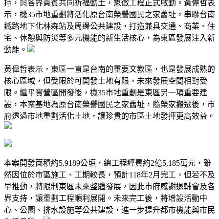
持，與各界貴賓共同祈福動土，象徵工程正式啟動。黃偉哲表
示，機35市地重劃將活化原台南榮譽國民之家舊址，串聯台南
鐵路地下化林森站及周邊公共建設，打造兼具交通、商業、住
宅、休憩與防災等多元機能的新生活核心，為東區發展注入新
動能。
黃偉哲表示，東區一直是台南的重要文教區，也是發展成熟的
核心區域，但受限於可開發土地有限，未來發展空間相對受
限。繼平實營區開發後，機35市地重劃是東區另一項重要建
設，本案基地為原台南榮譽國民之家舊址，隨榮家搬遷後，市
府透過市地重劃活化土地，讓珍貴的市區土地發揮更高效益。
本案開發面積約5.9189公頃，總工程經費約2億5,185萬元，雖
然因位於市區施工、工期較長，預計118年2月完工，但若不及
早推動，將限制東區未來整體發展，因此市府感謝退輔會及各
界支持，讓重劃工程順利展開。未來完工後，將增設活動中
心、公園、排水設施等公共建設，進一步提升都市機能與市民