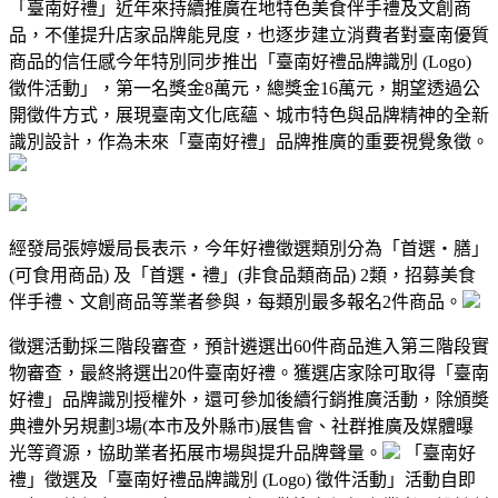
「臺南好禮」近年來持續推廣在地特色美食伴手禮及文創商
品，不僅提升店家品牌能見度，也逐步建立消費者對臺南優質
商品的信任感今年特別同步推出「臺南好禮品牌識別 (Logo)
徵件活動」，第一名獎金8萬元，總獎金16萬元，期望透過公
開徵件方式，展現臺南文化底蘊、城市特色與品牌精神的全新
識別設計，作為未來「臺南好禮」品牌推廣的重要視覺象徵。
經發局張婷媛局長表示，今年好禮徵選類別分為「首選・膳」
(可食用商品) 及「首選・禮」(非食品類商品) 2類，招募美食
伴手禮、文創商品等業者參與，每類別最多報名2件商品。
徵選活動採三階段審查，預計遴選出60件商品進入第三階段實
物審查，最終將選出20件臺南好禮。獲選店家除可取得「臺南
好禮」品牌識別授權外，還可參加後續行銷推廣活動，除頒奬
典禮外另規劃3場(本市及外縣市)展售會、社群推廣及媒體曝
光等資源，協助業者拓展市場與提升品牌聲量。
「臺南好
禮」徵選及「臺南好禮品牌識別 (Logo) 徵件活動」活動自即