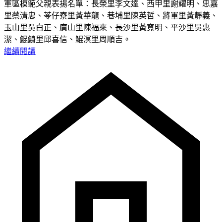
軍區模範父親表揚名單：長榮里李文達、西甲里謝耀明、忠嘉
里蔡清忠、苓仔寮里黃華龍、巷埔里陳英哲、將軍里黃靜義、
玉山里吳白正、廣山里陳福來、長沙里黃寬明、平沙里吳惠
潔、鯤鯓里邱喜信、鯤溟里周順吉。
繼續閱讀