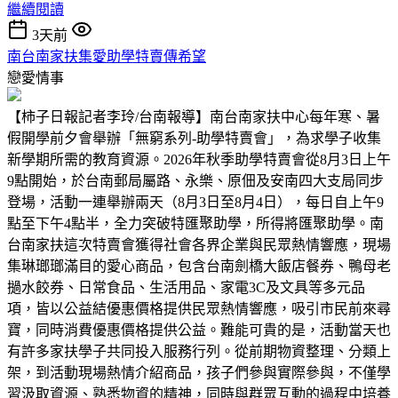
繼續閱讀
3天前
南台南家扶集愛助學特賣傳希望
戀愛情事
【柿子日報記者李玲/台南報導】南台南家扶中心每年寒、暑
假開學前夕會舉辦「無窮系列-助學特賣會」，為求學子收集
新學期所需的教育資源。2026年秋季助學特賣會從8月3日上午
9點開始，於台南郵局屬路、永樂、原佃及安南四大支局同步
登場，活動一連舉辦兩天（8月3日至8月4日），每日自上午9
點至下午4點半，全力突破特匯聚助學，所得將匯聚助學。南
台南家扶這次特賣會獲得社會各界企業與民眾熱情響應，現場
集琳瑯瑯滿目的愛心商品，包含台南劍橋大飯店餐券、鴨母老
撾水餃券、日常食品、生活用品、家電3C及文具等多元品
項，皆以公益結優惠價格提供民眾熱情響應，吸引市民前來尋
寶，同時消費優惠價格提供公益。難能可貴的是，活動當天也
有許多家扶學子共同投入服務行列。從前期物資整理、分類上
架，到活動現場熱情介紹商品，孩子們參與實際參與，不僅學
習汲取資源、熟悉物資的精神，同時與群眾互動的過程中培養