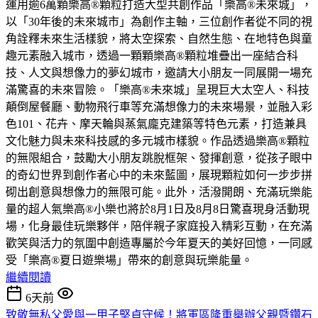
運用逾6萬顆樂高®顆粒打造大型共創作品「樂高®未來城」，
以「30年後的未來城市」為創作主軸，三位創作者從不同的視
角詮釋未來生活樣貌，將太空探索、自然生態、在地特色與童
趣元素融入城市，透過一顆顆樂高®顆粒堆疊出一座結合科
技、人文與想像力的夢幻城市，邀請大小朋友一同展開一場充
滿驚喜的未來冒險。「樂高®未來城」呈現巨大太空人、科技
顛倒屋餐廳、動物飛行車等充滿想像力的未來場景，並融入彩
色101、花卉、摩天輪與蒸氣龐克建築等特色元素，打造兼具
文化魅力與未來科技感的多元城市樣貌。作品透過樂高®顆粒
的無限組合，鼓勵大小朋友跳脫框架、發揮創意，從孩子眼中
的奇幻世界到創作者心中的未來藍圖，展現顆粒如何一步步拼
砌出創意與想像力的無限可能。此外，活潑開朗、充滿玩樂能
量的超人氣樂高®小樂也將於8月1日及8月8日驚喜現身活動現
場，化身最佳玩樂夥伴，陪伴親子家庭投入精彩互動，在充滿
歡笑與活力的氛圍中創造專屬於今年夏天的美好回憶，一同感
受「樂高®夏日遊樂場」帶來的創意與玩樂能量。
繼續閱讀
6天前
致敬無私父愛與一甲子堅貞守候！將軍區隆重舉辦父親暨鑽石