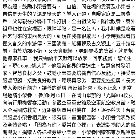
境為題，鼓勵小榮眷要有，「自信」問在場的貴賓及小榮眷，
自信是天生的？還是後天的？導入正題，自曝家庭是三級貧
戶，父母親在外縣市工作打拼，全由祖父母，隔代教養，養外
祖母也住在家裡面，眼睛半瞎，是一名乞丐，我小時候是吃著
祂乞討來的東西長大的，到現在我都很感恩，小學時我就看得
懂文言文的水滸傳、三國演義、紅樓夢及古文觀止。五十幾年
前，由於功課不錯 ，又天資聰穎 ，老師給我的獎賞，就是幫
他擦摩托車 ，我只需讀半天就可以放學，回家務農，幫忙生
計。現Google挑大師，他是美食界的愛迪生、智慧食材發明
家、智慧食材之父，鼓勵小榮眷要培養自信心及能力，接受榮
服處照顧，接受良好教育，環境再惡劣，更要愈挫愈勇。長大
成人後盼有能力，讓善的循環 再反饋社會，永不止息，更當
場邀請小榮眷 ，參加8月15日 ，在岡山舉辦的「光輝814校友
向前行飛機饗宴活動」參觀空軍軍史舘及空軍航空教育館，融
入全民國防教育，近距離與軍用飛機在一起，逐夢藍天！台南
榮服處小榮眷相見歡，很有感，畫面很溫馨，小榮眷代表致詞
及全體合唱，「因為有你，愛常在心裡」」表達對捐助人的感
謝與愛，捐贈人各送禮券給小榮眷，小榮眷回贈花束及親筆感