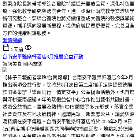
劉秉彥院長將帶領郭綜合醫院持續提升醫療品質、深化特色醫
療、強化教學研究與跨院合作，進一步深化兩院教學交流與學
術研究整合。郭綜合醫院也將持續借重成大醫院的醫療與學術
資源，攜手邁向發展新里程，提供府城民眾更優質、完善且全
方位的健康照護服務。
繼續閱讀
5天前
台南安平雅樂軒酒店8月推雙公益行動
飯店美食
國內旅遊
【柿子日報記者李玲/台南報導】台南安平雅樂軒酒店今年8月
推出兩項公益行動，除將於8月28日第二度攜手定情碼頭德陽
艦園區舉辦「樂血同行．情定安平」公益捐血活動外，也首度
與深耕臺南超過50年的瑞復益智中心合作推出藝術共融計畫，
透過公益捐血、畫展及熱轉印DIY體驗等多元形式，落實企業
社會責任及在地永續精神，邀請民眾一起響應公益，讓愛與溫
暖持續在安平傳遞。台南安平雅樂軒酒店將於2026年8月28日
(五)再度攜手德陽艦園區共同舉辦的捐血活動，地點設於德陽
艦園區，由台南捐血站派出捐血車駐點服務，時間自上午10時