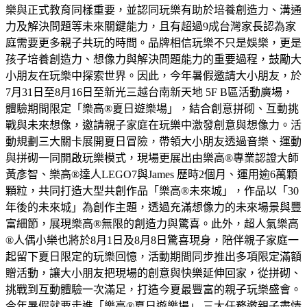
樂與正式教育同樣重要，並認同玩樂有助於培養創造力、溝通
力及解決問題等未來關鍵能力，且有超過9成台灣家長認為家
庭需要更多親子共玩的時間。品牌相信玩樂不只是娛樂，更是
孩子培養創造力、想像力與解決問題能力的重要過程，鼓勵大
小朋友在玩樂中探索世界。因此，今年暑假邀請大小朋友，於
7月31日至8月16日至新光三越台南新天地 5F B區活動廣場，
體驗期間限定「樂高®夏日遊樂場」，結合創意拼砌、互動挑
戰與未來想像，邀請親子家庭在玩樂中激發創意與想像力。活
動規劃三大關卡展開夏日冒險，帶領大小朋友透過音樂、運動
與拼砌一同開啟玩樂模式，現場更展出由樂高®專業認證大師
黃彥智、樂高®達人LEGO7與James 歷時2個月、運用逾6萬顆
顆粒，共同打造大型共創作品「樂高®未來城」，作品以「30
年後的未來城」為創作主題，透過充滿想像力的未來場景與豐
富細節，展現樂高®無限的創造力與驚喜。此外，超人氣樂高
®人偶小樂也將於8月1日及8月8日驚喜現身，陪伴親子家庭一
起留下夏日限定的玩樂回憶，活動期間同步推出多項限定滿額
贈活動，讓大小朋友把現場的創意與快樂延伸回家，從拼砌、
挑戰到互動體驗一次滿足，打造今夏最豐富的親子玩樂盛會。
今年暑假就要走進「樂高®夏日遊樂場」 三大任務邀親子盡情