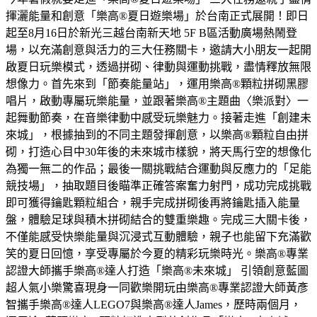
揮灑能量和創意「樂高®夏日遊樂場」於台南正式展開！即日
起至8月16日於新光三越台南新天地 5F B區活動廣場熱鬧登
場，以充滿創意與活力的三大任務關卡，邀請大小朋友一起開
啟夏日玩樂模式，透過拼砌、律動與運動挑戰，盡情釋放無限
想像力。首先來到「節奏能量站」，運用樂高®顆粒拼砌黑膠
唱片，啟動專屬玩樂能量，並跟著樂高®主題曲〈樂派對〉一
起舞動節奏，在音樂律動中感受玩樂魅力。接著走進「創建未
來城」，根據抽到的不同主題發揮創意，以樂高®顆粒自由拼
砌，打造心目中30年後的未來城市樣貌，將天馬行空的想像化
為獨一無二的作品；最後一關挑戰結合運動與反應力的「足能
競技場」，抽取題目後瞄準正確答案奮力射門，成功完成挑戰
即可獲得鑰匙顆粒組合，親手完成拼砌後再將鑰匙插入能量
盤，體驗足球與積木拼砌結合的雙重樂趣。完成三大關卡後，
不僅能感受快樂能量與沉浸式互動體驗，親子也能留下充滿歡
笑的夏日回憶，享受專屬於今夏的精彩玩樂時光。樂高®專業
認證大師攜手樂高®達人打造「樂高®未來城」 引領創意藍圖
超人氣小樂驚喜現身一同歡樂開玩由樂高®專業認證大師黃彥
智攜手樂高®達人LEGO7與樂高®達人James，歷時兩個月，