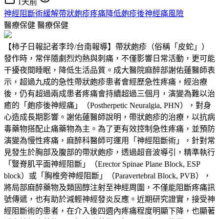
1天前
神經阻斷術緩解帶狀皰疹疼痛降低皰疹後神經痛風險
醫療保健
醫療保健
【柿子日報記者李玲/台南報導】帶狀皰疹（俗稱「皮蛇」）
發作時，常伴隨劇烈灼熱與刺痛，不僅影響日常活動，更可能
干擾夜間睡眠，降低生活品質。成大醫院麻醉部謝佑蓮醫師表
示，超過九成的急性帶狀皰疹患者會經歷急性疼痛，經治療
後，仍有超過兩成患者疼痛會持續超過三個月，演變為難以治
癒的「皰疹後神經痛」（Postherpetic Neuralgia, PHN），對身
心造成長期影響。謝佑蓮醫師說明，帶狀皰疹的治療，以抗病
毒藥物搭配止痛藥物為主。為了更有效控制急性疼痛，並預防
演變為慢性疼痛，麻醉科醫師可運用「神經阻斷術」，針對常
見發生於胸部及腹部的帶狀皰疹，透過超音波導引，精準執行
「豎脊肌平面神經阻斷」（Erector Spinae Plane Block, ESP
block）或「胸椎旁神經阻斷」（Paravertebral Block, PVB），
將局部麻醉藥物及類固醇注射至神經周圍，不僅能阻斷疼痛訊
號傳遞，也有助於減輕神經發炎反應。近期研究證實，接受神
經阻斷術的患者，在介入後四週內疼痛程度明顯下降，也顯著