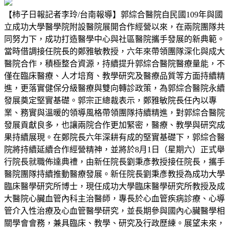
【柿子日報記者李玲/台南報導】郭綜合醫院自民國109年與國
立成功大學醫學院附設醫院展開合作經營以來，在兩院團隊共
同努力下，成功打造醫學中心與社區醫院攜手發展的新典範。
當時借調接任院長的鄭雅敏教授，六年來帶領團隊深化與成大
醫院合作，積極整合資源，持續提升郭綜合醫院醫療量能，不
僅在臨床醫療、人才培育、教學研究及醫療品質等方面持續精
進，更落實健保分級醫療與雙向轉診政策，為郭綜合醫院永續
發展奠定堅實基礎。郭宗正總裁表示，鄭雅敏院長任內以專
業、務實與溫暖的領導風格帶領團隊持續精進，對郭綜合醫院
發展貢獻良多，也讓兩院合作更加緊密，醫療、教學與研究成
果持續展現。在鄭院長六年深耕有成的堅實基礎下，郭綜合醫
院將持續延續合作經營精神，並將於8月1日（星期六）正式舉
行院長就職佈達典禮，由新任院長劉秉彥教授接任院長，攜手
醫院團隊持續推動醫療發展。新任院長劉秉彥教授為成功大學
臨床醫學研究所博士，現任成功大學臨床醫學研究所教授及成
大醫院心臟血管內科主治醫師，專長於心血管疾病診療、心導
管介入性治療及心血管醫學研究，並長期參與國內心臟醫學相
關學會會務，兼具臨床、教學、研究及行政歷練。展望未來，