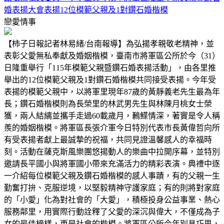
婚表揚大會表揚12位模範父親及1對鑽石婚楷模
戀愛情事
【柿子日報記者林易緒/台南報導】為弘揚孝親敬老精神，並
表彰父愛無私奉獻及婚姻楷模，臺南市將軍區公所於今（31）
日隆重舉行「115年模範父親暨鑽石婚表揚活動」，由各里推
舉出的12位模範父親及1對鑽石婚楷模共同接受表揚。今年受
表揚的模範父親中，以將軍里現年87歲的黃靜義老先生最為年
長；鑽石婚楷模則為長榮里的林武男先生與林陳月桃女士榮
獲，兩人結縭並攜手走過60載歲月，鶼鰈情深，著實是令人稱
羨的婚姻楷模。將軍區長張介軍今日特別代表市長黃偉哲向所
有受表揚者獻上最誠摯的祝福，共同見證溫馨感人的幸福時
刻。活動在薩克斯風樂團悠揚動人的樂曲中拉開序幕，並特別
邀請長平國小與將軍國小帶來充滿活力的精彩表演。典禮中逐
一介紹每位模範父親及鑽石婚楷模的感人事蹟，有的父親一生
勤奮打拚、克服逆境，以堅毅精神守護家庭；有的則將對家庭
的「小愛」化為對社會的「大愛」，積極投身公益事業、熱心
服務鄰里，用實際行動詮釋了父愛的深沉與偉大，不僅成為子
女的最佳榜樣，更是社會的楷模。將軍區公所今年別具巧思，