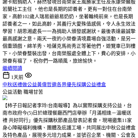
謝卡給捐助人，赫然發現台南榮家王風勝家主任及永康榮醫殷
若蘭社工主任 ，他也是長期的認養者，更有一對住在台南榮
家，高齡102歲人瑞易爺爺易奶奶，坐著輪椅前來，也是長期
認養者之一，如此高齡，其義行大愛殊值感佩，令人永生效法
學習！胡思湘處長一一為捐助人頒發感謝狀。最後表達最誠摯
最高感謝之意。兩天一夜的小榮眷清境農場自強活動，是另一
個重頭戲，綿羊秀、哈薩克馬術秀正等著他們，遊覽車已到樓
下，小榮眷整裝出發，台南榮服處全體上下，費心的安排，小
榮眷有福了 ，祝你們一路順風，旅途愉快。
繼續閱讀
1天前
中秋送禮做公益黃偉哲邀各界優先採購公益禮盒
公益活動
職場甘苦
【柿子日報記者李玲/台南報導】為以實際採購支持公益，台
南市政府今(5)日於總理餐廳西門店舉辦「月滿相逢－溫暖送
禮 共好同行」優先採購秋節產品發表記者會，現場邀集11家
身心障礙福利機構、團體及庇護工場，共同展出中秋公益禮盒
及特色產品，展現多元培力成果，並號召企業、機關、公會及