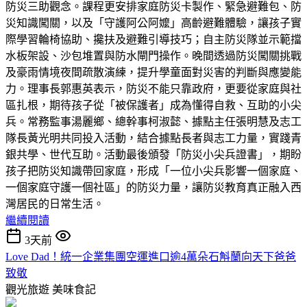
防災三助觀念。課程更安排家庭防災卡製作、緊急避難包、防
災知識闖關，以及「守護阿公阿嬤」高齡避難體驗，讓孩子實
際學習輪椅協助、攙扶及避難引導技巧；自主防災隊並示範擋
水板架設、沙包堆置與防水閘門操作。晚間透過防災闖關挑戰
及豪雨情境夜間疏散演練，提升學童面對災害的判斷與應變能
力。理事長郭惠英表示，防災不能只靠政府，更要從家庭與社
區扎根，期待孩子從「被保護者」成為懂得自救、互助的小尖
兵。常務監事湯麗鄉、總幹事柯淑懿、據點主任張明慧及志工
隊長黃光明共同投入活動，結合據點長者與志工力量，實踐青
銀共學、世代互助。活動最後頒發「防災小尖兵證書」，期盼
孩子把防災知識帶回家庭，形成「一位小尖兵影響一個家庭、
一個家庭守護一個社區」的防災力量，讓防災教育真正融入西
灣居民的日常生活。
繼續閱讀
3天前
Love Dad！統一企業集團空運進口逾4萬朵石斛蘭向天下爸爸
致敬
觀光旅遊
美味食記