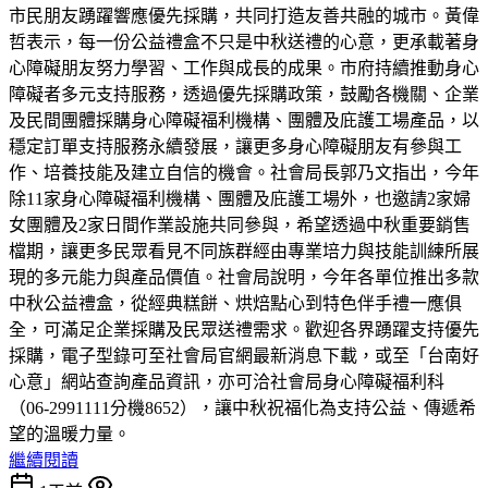
市民朋友踴躍響應優先採購，共同打造友善共融的城市。黃偉
哲表示，每一份公益禮盒不只是中秋送禮的心意，更承載著身
心障礙朋友努力學習、工作與成長的成果。市府持續推動身心
障礙者多元支持服務，透過優先採購政策，鼓勵各機關、企業
及民間團體採購身心障礙福利機構、團體及庇護工場產品，以
穩定訂單支持服務永續發展，讓更多身心障礙朋友有參與工
作、培養技能及建立自信的機會。社會局長郭乃文指出，今年
除11家身心障礙福利機構、團體及庇護工場外，也邀請2家婦
女團體及2家日間作業設施共同參與，希望透過中秋重要銷售
檔期，讓更多民眾看見不同族群經由專業培力與技能訓練所展
現的多元能力與產品價值。社會局說明，今年各單位推出多款
中秋公益禮盒，從經典糕餅、烘焙點心到特色伴手禮一應俱
全，可滿足企業採購及民眾送禮需求。歡迎各界踴躍支持優先
採購，電子型錄可至社會局官網最新消息下載，或至「台南好
心意」網站查詢產品資訊，亦可洽社會局身心障礙福利科
（06-2991111分機8652），讓中秋祝福化為支持公益、傳遞希
望的溫暖力量。
繼續閱讀