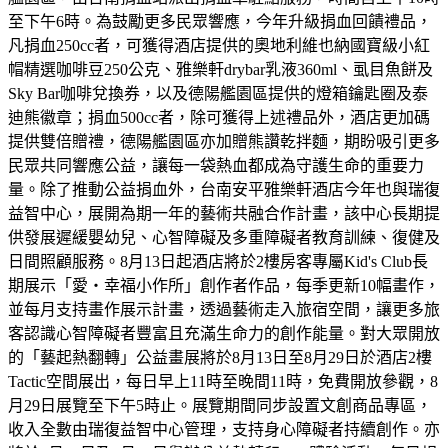
至下午6時。為鼓勵更多民眾響應，今年升級捐血回饋禮品，
凡捐血250cc者，可獲得酒店提供的奧地利維也納國寶級小紅
帽精選咖啡豆250公克、雅樂軒drybar乳液360ml、虱目魚餅及
Sky Bar咖啡兌換券，以及德陽艦園區提供的燈箱鑰匙圈及泰
迪熊徽章；捐血500cc者，除可獲得上述禮品外，酒店更加碼
提供雙倍贈禮，德陽艦園區亦加贈熊讚乾拌麵，期盼吸引更多
民眾共同響應公益，讓每一袋熱血都成為守護生命的重要力
量。除了推動公益捐血外，台南安平雅樂軒酒店今年也與瑞復
益智中心，展開為期一年的藝術共融合作計畫，該中心長期提
供發展遲緩嬰幼兒、心智障礙及多重障礙者教育訓練、復健及
日間照顧服務。8月13日起酒店將於2樓房客專屬Kid's Club長
期展示「愛・幸福小作所」創作者作品，每季更新10幅畫作，
並每月支持畫作展示計畫，透過藝術走入旅宿空間，讓更多旅
客認識心智障礙者豐富且充滿生命力的創作能量。對大眾開放
的「藝起熱翻轉」公益畫展將於8月13日至8月29日於酒店2樓
Tactic空間展出，每日早上11時至晚間11時，免費開放參觀，8
月29日展覽至下午5時止。展覽期間同步設置文創商品專區，
收入全數由瑞復益智中心管理，支持身心障礙者持續創作。亦