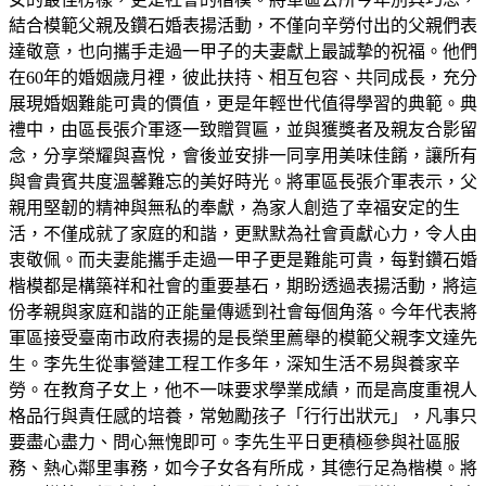
結合模範父親及鑽石婚表揚活動，不僅向辛勞付出的父親們表
達敬意，也向攜手走過一甲子的夫妻獻上最誠摯的祝福。他們
在60年的婚姻歲月裡，彼此扶持、相互包容、共同成長，充分
展現婚姻難能可貴的價值，更是年輕世代值得學習的典範。典
禮中，由區長張介軍逐一致贈賀匾，並與獲獎者及親友合影留
念，分享榮耀與喜悅，會後並安排一同享用美味佳餚，讓所有
與會貴賓共度溫馨難忘的美好時光。將軍區長張介軍表示，父
親用堅韌的精神與無私的奉獻，為家人創造了幸福安定的生
活，不僅成就了家庭的和諧，更默默為社會貢獻心力，令人由
衷敬佩。而夫妻能攜手走過一甲子更是難能可貴，每對鑽石婚
楷模都是構築祥和社會的重要基石，期盼透過表揚活動，將這
份孝親與家庭和諧的正能量傳遞到社會每個角落。今年代表將
軍區接受臺南市政府表揚的是長榮里薦舉的模範父親李文達先
生。李先生從事營建工程工作多年，深知生活不易與養家辛
勞。在教育子女上，他不一味要求學業成績，而是高度重視人
格品行與責任感的培養，常勉勵孩子「行行出狀元」，凡事只
要盡心盡力、問心無愧即可。李先生平日更積極參與社區服
務、熱心鄰里事務，如今子女各有所成，其德行足為楷模。將