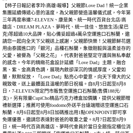
【柿子日報記者李玲/高雄\報導】父親節Love Dad！統一企業
集團延續傳遞心意的溫度，為父親節營造溫馨儀式感，今年第
三年再度串連7-ELEVEN、康是美、統一時代百貨台北店/高
雄店、DREAM PLAZA、夢時代、統一佳佳、悠旅生活(星巴
克)等超過10大品牌，貼心備妥超過4萬朵空運進口石斛蘭，邀
請您一起向全天下父親送上感謝，父親節快樂！父親節鮮花選
用由泰國進口的「銀河」品種石斛蘭，象徵剛毅與溫柔並存的
父愛，被譽為「父親之花」，代表對爸爸堅定守護與無私奉獻
的感念。今年的精緻花盒設計延續「Love Dad」主題，融合
黑、紫、金高貴色調，展現內斂卻深沉的情感厚度，父愛如
蘭，默默綻放，「Love Dad」點亮心中愛意，向天下偉大的父
親致敬，送上最體面且溫暖的節日祝福。自8月5日起至8月8
日，7-ELEVEN限定門市販售空運進口石斛蘭(售價188元/
支)，另有限量CupiCho精品巧克力禮盒加價購，提供父親節贈
禮新選擇；推薦可使用foodomo外送平台遠端贈送空運進口石
斛蘭，8月6日起至8月8日加碼推出用1點OPENPOINT即可享
免運優惠，邀請您表達對爸爸的敬重之愛。8月7日起至8月9
日，統一時代百貨高雄店、夢時代會員於當日全館指定櫃位消