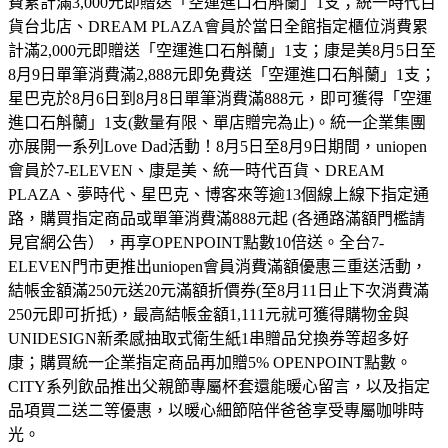
費累計滿3,000元即贈送「空運進口石斛蘭」1支；統一時代百
貨台北店、DREAM PLAZA會員於當日全館指定櫃位消費累
計滿2,000元即贈送「空運進口石斛蘭」1支；康是美8月5日至
8月9日單筆消費滿2,888元即免費送「空運進口石斛蘭」1支；
星巴克於8月6日到8月8日單筆消費滿888元，即可獲得「空運
進口石斛蘭」1支(數量有限、單店贈完為止)。統一企業集團
亦展開一系列Love Dad活動！8月5日至8月9日期間，uniopen
會員於7-ELEVEN、康是美、統一時代百貨、DREAM
PLAZA、夢時代、星巴克、博客來等逾13個線上線下指定通
路，購買指定商品或單筆消費滿888元起 (各通路滿額門檻請
見官網公告），再享OPENPOINT點數10倍送。全台7-
ELEVEN門市更推出uniopen會員消費滿額優惠三重送活動，
結帳金額滿250元送20元滿額折價券(至8月11日止下次消費滿
250元即可折抵)，最高結帳金額1,111元就可獲得購物金與
UNIDESIGN新柔感抽取式衛生紙1串贈品兌換券等超多好
康；購買統一企業指定商品再加贈5% OPENPOINT點數。
CITY系列飲品推出父親節專屬杯套還能暖心留言，以及指定
品項買二送二等優惠，以暖心細節陪伴爸爸享受專屬咖啡時
光。