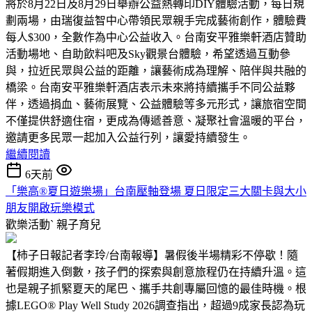
將於8月22日及8月29日舉辦公益熱轉印DIY體驗活動，每日規
劃兩場，由瑞復益智中心帶領民眾親手完成藝術創作，體驗費
每人$300，全數作為中心公益收入。台南安平雅樂軒酒店贊助
活動場地、自助飲料吧及Sky觀景台體驗，希望透過互動參
與，拉近民眾與公益的距離，讓藝術成為理解、陪伴與共融的
橋梁。台南安平雅樂軒酒店表示未來將持續攜手不同公益夥
伴，透過捐血、藝術展覽、公益體驗等多元形式，讓旅宿空間
不僅提供舒適住宿，更成為傳遞善意、凝聚社會溫暖的平台，
邀請更多民眾一起加入公益行列，讓愛持續發生。
繼續閱讀
6天前
「樂高®夏日遊樂場」台南壓軸登場 夏日限定三大關卡與大小
朋友開啟玩樂模式
歡樂活動ˋ
親子育兒
【柿子日報記者李玲/台南報導】暑假後半場精彩不停歇！隨
著假期進入倒數，孩子們的探索與創意旅程仍在持續升溫。這
也是親子抓緊夏天的尾巴、攜手共創專屬回憶的最佳時機。根
據LEGO® Play Well Study 2026調查指出，超過9成家長認為玩