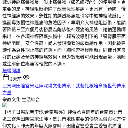
減少神經痛藥物及一般止痛藥物（如乙醯胺酚）的使用量。更
重要的是，神經阻斷術除了改善急性疼痛，更具有「預防」慢
性神經痛的效果。急性期的劇烈疼痛是引發中樞神經敏感化、
進而導致慢性神經痛的危險因子，早期介入神經阻斷術，能顯
著降低三至六個月後發展為皰疹後神經痛的風險。謝佑蓮醫師
指出，在各項神經阻斷技術中，超音波導引下的「豎脊肌平面
神經阻斷」安全性高，尚未發現顯著的嚴重副作用，因此被建
議作為急性期止痛的首選。而「胸椎旁神經阻斷」同樣具有良
好的止痛及預防神經痛效果，但少數患者可能出現頭暈、嗜睡
或注射部位疼痛等輕微的不適。
繼續閱讀
2天前
三寮灣田隆宮宋江陣深耕文化傳承！武藝扎根培育新世代傳承
力量
宗教文化
生活綜合
【柿子日報記者李玲/台南報導】迎傳承百餘年的台南市北門
區三寮灣田隆宮宋江陣，是北門地區重要的傳統民俗與地方信
仰文化。昨天的年度大廟會時，田隆宮管委會主委曾洪沛強