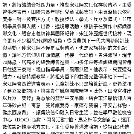
調，將持續結合社區力量，推動宋江陣文化保存與傳承。主委
曾洪沛表示，田隆宮長年辦理兒童武藝集訓，由資深師兄依程
度採一對一及套招方式，教授步法、拳式、兵器及陣式，並帶
領學員參與入館、出香、遶境等活動，讓孩子在實作中認識家
鄉文化，體會忠義精神與團隊紀律。宋江陣歷經世代接棒，現
今更有不少祖孫3代同為組員，從長輩到下一代共同參與訓練
與活動，使宋江陣不僅是武藝傳承，也是家族共同的文化記
憶，讓地方信仰與庄頭情感一代接一代延續。曾洪沛說，現年
70餘歲、居高雄的總教練曾進興，30多年來每逢訓練期間皆每
日往返三寮灣，親自指導學員，風雨無阻。他表示，只要還有
體力，就會持續教學，將祖先留下的武藝完整傳承給下一代。
宋江陣會長曾進吉表示，兒童訓練不只是培養新血，更希望孩
子建立家鄉認同，培養責任感與團隊精神。此外，田隆宮推出
以兵器「雙斧」為意象的雙斧平安吊飾，結合宋江爺信仰與百
年硃砂註記，寓意「雙斧護我身、家運存雙福；平安吉祥物、
健康隨身帶」，讓傳統信仰融入日常生活；並在學甲數位機會
中心（DOC）協助下開發活動T恤、馬克杯等文創商品，運用
數位設計推廣地方文化。主任委員曾洪沛強調，從祖孫3代傳