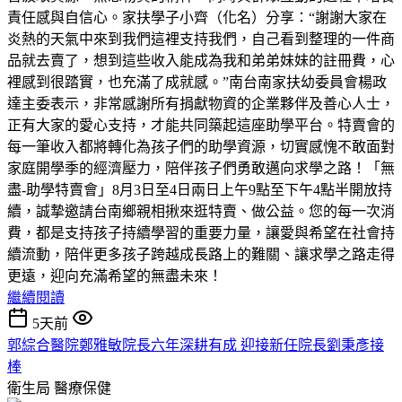
責任感與自信心。家扶學子小齊（化名）分享：“謝謝大家在
炎熱的天氣中來到我們這裡支持我們，自己看到整理的一件商
品就去賣了，想到這些收入能成為我和弟弟妹妹的註冊費，心
裡感到很踏實，也充滿了成就感。”南台南家扶幼委員會楊政
達主委表示，非常感謝所有捐獻物資的企業夥伴及善心人士，
正有大家的愛心支持，才能共同築起這座助學平台。特賣會的
每一筆收入都將轉化為孩子們的助學資源，切實感愧不敢面對
家庭開學季的經濟壓力，陪伴孩子們勇敢邁向求學之路！「無
盡-助學特賣會」8月3日至4日兩日上午9點至下午4點半開放持
續，誠摯邀請台南鄉親相揪來逛特賣、做公益。您的每一次消
費，都是支持孩子持續學習的重要力量，讓愛與希望在社會持
續流動，陪伴更多孩子跨越成長路上的難關、讓求學之路走得
更遠，迎向充滿希望的無盡未來！
繼續閱讀
5天前
郭綜合醫院鄭雅敏院長六年深耕有成 迎接新任院長劉秉彥接
棒
衛生局
醫療保健