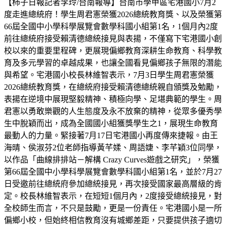
【柿子日報記者李玲/台南報導】台南市學甲區宅港國小7月2
度走進總統府！學生周君憲榮獲2026總統教育獎、以及榮獲第
66屆全國中小學科學展覽會數學科國小組第1名，1個月內2度
前往總統府接受賴清德總統接見與表揚，不僅寫下宅港國小創
校以來的重要里程碑，更展現偏鄉教育深耕生命教育、科學教
育及多元學習的卓越成果，也讓全國看見偏鄉孩子無限的潛能
與希望。宅港國小校長林維智表示，7月3日學生周君憲榮獲
2026總統教育獎，在總統府接受賴清德總統親自頒獎及勉勵，
表揚在逆境中展現堅毅精神、積極向學、足堪典範的學生。周
君憲以勇敢樂觀的人生態度及永不放棄的精神，從眾多優秀學
生中脫穎而出，成為全國國小組獲獎學生之1，展現生命教育
最動人的力量。緊接著7月17日宅港國小再度傳來捷報。由王
海晴、侯淑芬2位老師指導黃芊媃、周語婕、李芊穎3位同學，
以作品「曲線排排站－解構 Crazy Curves遊戲之研究」，榮獲
第66屆全國中小學科學展覽會數學科國小組第1名，並於7月27
日受邀前往總統府參加總統接見，再次接受國家最高層級的肯
定。校長林維智表示，在短短1個月內，2度接受總統接見，對
全校師生而言，不只是鼓勵，更是一份責任。宅港國小是一所
偏鄉小校，但始終相信教育沒有城鄉差距，只要提供孩子適切