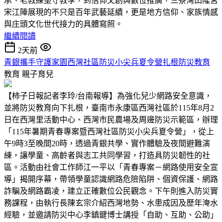
承、老教練堅守教學，到信仰文創與數位推廣，三寮灣田隆宮
宋江陣展現的不只是百年武藝延續，更是地方信仰、家族情感
與庄頭文化世代接力的具體寫照。
繼續閱讀
2天前
青銀攜手守護家園西灣社區防災小尖兵夏令營扎根防災教育
教育
親子育兒
【柿子日報記者李玲/台南報導】為強化兒少網路安全意識，
並將防災教育向下扎根，臺南市永康區西灣社區於115年8月2
日在西灣里活動中心、西灣市民農場及周邊防災示範區，辦理
「115年暑期青春專案暨西灣社區防災小尖兵夏令營」，從上
午9時3至晚間20時，透過青銀共學、實作體驗及夜間避難演
練，讓學童、高齡者與志工共同學習，打造具防災韌性的社
區。活動由社會工作師江一平以「青春專案－網路使用安全宣
導」揭開序幕，帶領學童認識網路危險陷阱、個資保護、網路
詐騙及網路霸凌，建立正確數位公民觀念。下午則進入防災實
務課程，由執行長陳玄宗介紹西灣地勢、水患成因及歷年淹水
經驗，並邀請防災中心李鎮鍵博士講授「自助、互助、公助」