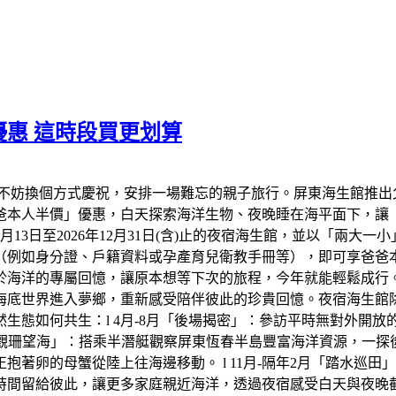
惠 這時段買更划算
不妨換個方式慶祝，安排一場難忘的親子旅行。屏東海生館推出
爸爸本人半價」優惠，白天探索海洋生物、夜晚睡在海平面下，讓
年8月13日至2026年12月31日(含)止的夜宿海生館，並以「兩
（例如身分證、戶籍資料或孕產育兒衛教手冊等），即可享爸爸
於海洋的專屬回憶，讓原本想等下次的旅程，今年就能輕鬆成行
底世界進入夢鄉，重新感受陪伴彼此的珍貴回憶。夜宿海生館除了
生態如何共生：l 4月-8月「後場揭密」：參訪平時無對外開
「觀珊望海」：搭乘半潛艇觀察屏東恆春半島豐富海洋資源，一探後壁
著卵的母蟹從陸上往海邊移動。 l 11月-隔年2月「踏水巡
時間留給彼此，讓更多家庭親近海洋，透過夜宿感受白天與夜晚