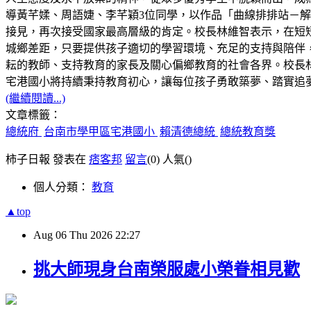
導黃芊媃、周語婕、李芊穎3位同學，以作品「曲線排排站－解構 C
接見，再次接受國家最高層級的肯定。校長林維智表示，在短
城鄉差距，只要提供孩子適切的學習環境、充足的支持與陪伴
耘的教師、支持教育的家長及關心偏鄉教育的社會各界。校長林
宅港國小將持續秉持教育初心，讓每位孩子勇敢築夢、踏實追
(繼續閱讀...)
文章標籤：
總統府
台南市學甲區宅港國小
賴清德總統
總統教育獎
柿子日報 發表在
痞客邦
留言
(0)
人氣(
)
個人分類：
教育
▲top
Aug
06
Thu
2026
22:27
挑大師現身台南榮服處小榮眷相見歡