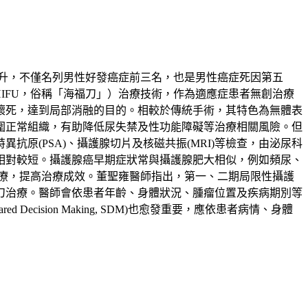
升，不僅名列男性好發癌症前三名，也是男性癌症死因第五
ound，HIFU，俗稱「海福刀」）治療技術，作為適應症患者無創治療
壞死，達到局部消融的目的。相較於傳統手術，其特色為無體表
圍正常組織，有助降低尿失禁及性功能障礙等治療相關風險。但
原(PSA)、攝護腺切片及核磁共振(MRI)等檢查，由泌尿科
相對較短。攝護腺癌早期症狀常與攝護腺肥大相似，例如頻尿、
療，提高治療成效。董聖雍醫師指出，第一、二期局限性攝護
刀治療。醫師會依患者年齡、身體狀況、腫瘤位置及疾病期別等
sion Making, SDM)也愈發重要，應依患者病情、身體