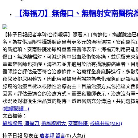
【海福刀】無傷口、無輻射安南醫院
【柿子日報記者李玲/台南報導】隨著人口高齡化，攝護腺癌
名。為提供局限性攝護腺癌患者更多元的治療選擇，安南醫院正式導入高能量
的新選項。安南醫院泌尿科董聖雍醫師表示，海福刀利用高能
傷口、無游離輻射，可減少術中出血及術後疼痛，並保留未來
董聖雍醫師也提醒，海福刀並非適用於所有攝護腺癌患者，目前主
醫師綜合評估是否符合治療條件。治療採全身麻醉進行，多數
夜尿及排尿困難等，因此容易被患者誤認為老化現象而延誤就
腺癌的治療目標以根除性治療為主，目前治療方式包括達文西
因素，評估最適合的治療方式。董聖雍醫師表示，治療沒有單一標準答案
狀況及對術後生活品質的期待，透過醫病充分溝通，共同選擇
(繼續閱讀...)
文章標籤：
攝護腺癌
海福刀
攝護腺肥大
安南醫院
核磁共振(MRI)
柿子日報 發表在
痞客邦
留言
(0)
人氣(
)