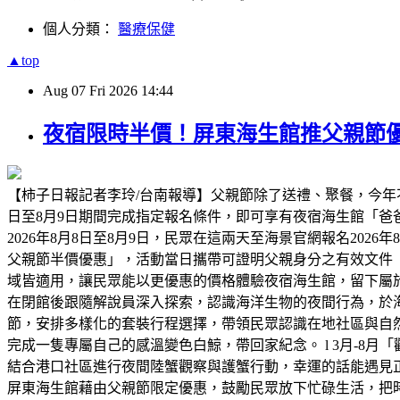
個人分類：
醫療保健
▲top
Aug
07
Fri
2026
14:44
夜宿限時半價！屏東海生館推父親節優
【柿子日報記者李玲/台南報導】父親節除了送禮、聚餐，今年
日至8月9日期間完成指定報名條件，即可享有夜宿海生館「
2026年8月8日至8月9日，民眾在這兩天至海景官網報名2026
父親節半價優惠」，活動當日攜帶可證明父親身分之有效文件
域皆適用，讓民眾能以更優惠的價格體驗夜宿海生館，留下屬
在閉館後跟隨解說員深入探索，認識海洋生物的夜間行為，於海
節，安排多樣化的套裝行程選擇，帶領民眾認識在地社區與自然
完成一隻專屬自己的感溫變色白鯨，帶回家紀念。 l 3月-8月
結合港口社區進行夜間陸蟹觀察與護蟹行動，幸運的話能遇見正抱
屏東海生館藉由父親節限定優惠，鼓勵民眾放下忙碌生活，把