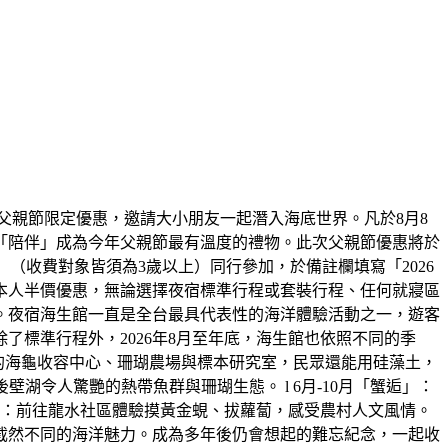
父親節限定優惠，邀請大小朋友一起潛入海底世界。凡於8月8
「陪伴」成為今年父親節最有溫度的禮物。此次父親節優惠將於
大一小」（收費對象皆須為3歲以上）同行參加，於備註欄填寫「2026
本人半價優惠，無論選擇夜宿標準行程或套裝行程、任何就寢區
。夜宿海生館一直是全台最具代表性的海洋體驗活動之一，遊客
標準行程外，2026年8月至年底，海生館也依照不同的季
放的海龜收容中心、珊瑚農場與標本研究室，民眾還能用硅藻土，
湖令人驚艷的熱帶魚群與珊瑚生態。 l 6月-10月「蟹逅」：
田」：前往龍水社區體驗摸黃金蜆、拔蘿蔔，感受農村人文風情。
截然不同的海洋魅力。成為多年後仍會想起的難忘紀念，一起收