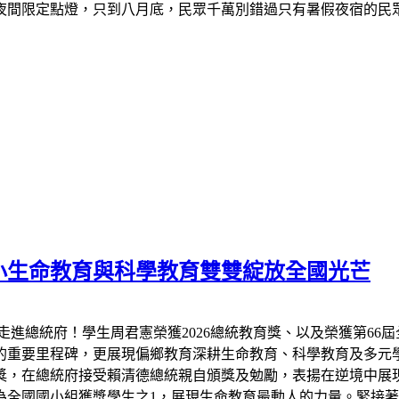
夜間限定點燈，只到八月底，民眾千萬別錯過只有暑假夜宿的民
小生命教育與科學教育雙雙綻放全國光芒
走進總統府！學生周君憲榮獲2026總統教育獎、以及榮獲第66
的重要里程碑，更展現偏鄉教育深耕生命教育、科學教育及多元
教育獎，在總統府接受賴清德總統親自頒獎及勉勵，表揚在逆境中
全國國小組獲獎學生之1，展現生命教育最動人的力量。緊接著7