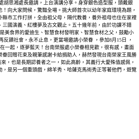
處胡思湘處長邀請，上台演講分享。身穿銀色造型服，頭戴銀
也！向大家問候，驚豔全場。挑大師首次以幼年家庭環境為題，
外縣市工作打拼，全由祖父母，隔代教養，養外祖母也住在家裡
、三國演義、紅樓夢及古文觀止。五十幾年前，由於功課不錯
，他是美食界的愛迪生、智慧食材發明家、智慧食材之父，鼓勵小
饋社會，永不止息，更當場邀請小榮眷 ，參加8月15日 ，
機在一起，逐夢藍天！台南榮服處小榮眷相見歡，很有感，畫面
榮眷回贈花束及親筆感謝卡給捐助人，赫然發現台南榮家王風勝
前來，也是長期認養者之一，如此高齡，其義行大愛殊值感佩，
動，是另一個重頭戲，綿羊秀、哈薩克馬術秀正等著他們，遊覽