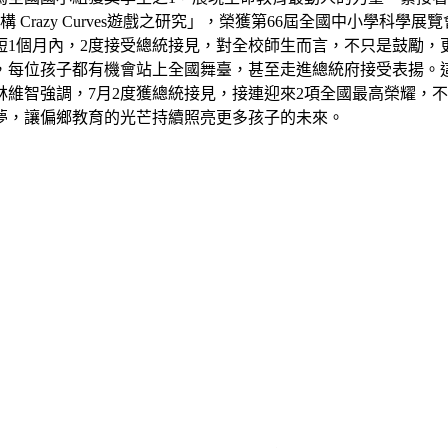
razy Curves遊戲之研究」，榮獲第66屆全國中小學科學
短1個月內，2度接受總統接見，對全校師生而言，不只是鼓勵，
，每位孩子都有機會站上全國舞臺，甚至走進總統府接受表揚。
維智強調，7月2度獲總統接見，接連迎來2項全國最高榮耀，
夢，讓偏鄉教育的光芒持續照亮更多孩子的未來。