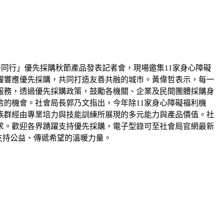
好同行」優先採購秋節產品發表記者會，現場邀集11家身心障礙
躍響應優先採購，共同打造友善共融的城市。黃偉哲表示，每一
服務，透過優先採購政策，鼓勵各機關、企業及民間團體採購身
的機會。社會局長郭乃文指出，今年除11家身心障礙福利機
族群經由專業培力與技能訓練所展現的多元能力與產品價值。社
求。歡迎各界踴躍支持優先採購，電子型錄可至社會局官網最新
為支持公益、傳遞希望的溫暖力量。