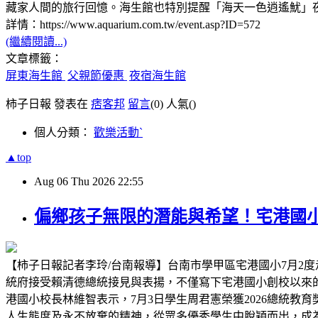
藏家人間的旅行回憶。海生館也特別提醒「海天一色逍遙魷」
詳情：https://www.aquarium.com.tw/event.asp?ID=572
(繼續閱讀...)
文章標籤：
屏東海生館
父親節優惠
夜宿海生館
柿子日報 發表在
痞客邦
留言
(0)
人氣(
)
個人分類：
歡樂活動ˋ
▲top
Aug
06
Thu
2026
22:55
偏鄉孩子無限的潛能與希望！宅港國
【柿子日報記者李玲/台南報導】台南市學甲區宅港國小7月2度
統府接受賴清德總統接見與表揚，不僅寫下宅港國小創校以來
港國小校長林維智表示，7月3日學生周君憲榮獲2026總統
人生態度及永不放棄的精神，從眾多優秀學生中脫穎而出，成為