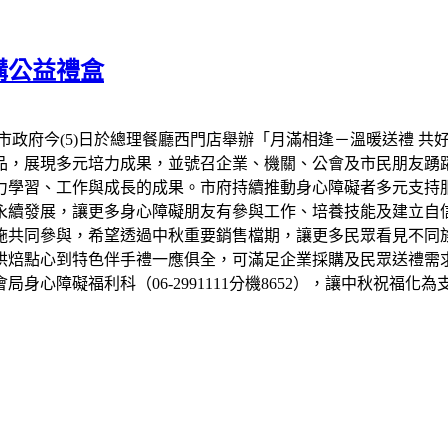
購公益禮盒
市政府今(5)日於總理餐廳西門店舉辦「月滿相逢－溫暖送禮 共
品，展現多元培力成果，並號召企業、機關、公會及市民朋友踴
力學習、工作與成長的成果。市府持續推動身心障礙者多元支持
永續發展，讓更多身心障礙朋友有參與工作、培養技能及建立自信
設施共同參與，希望透過中秋重要銷售檔期，讓更多民眾看見不同
烘焙點心到特色伴手禮一應俱全，可滿足企業採購及民眾送禮需
心障礙福利科（06-2991111分機8652），讓中秋祝福化