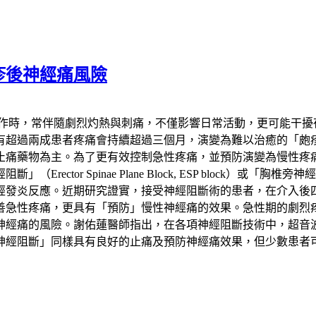
疹後神經痛風險
發作時，常伴隨劇烈灼熱與刺痛，不僅影響日常活動，更可能干擾
患者疼痛會持續超過三個月，演變為難以治癒的「皰疹後神經痛」（Pos
止痛藥物為主。為了更有效控制急性疼痛，並預防演變為慢性疼
 Spinae Plane Block, ESP block）或「胸椎旁神經阻斷
經發炎反應。近期研究證實，接受神經阻斷術的患者，在介入後
善急性疼痛，更具有「預防」慢性神經痛的效果。急性期的劇烈
神經痛的風險。謝佑蓮醫師指出，在各項神經阻斷技術中，超音
神經阻斷」同樣具有良好的止痛及預防神經痛效果，但少數患者