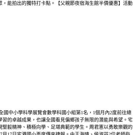
眾，能拍出的獨特打卡點。【父親節夜宿海生館半價優惠】活動
屆全國中小學科學展覽會數學科國小組第1名，1個月內2度前往總
學習的卓越成果，也讓全國看見偏鄉孩子無限的潛能與希望。宅
展現堅毅精神、積極向學、足堪典範的學生。周君憲以勇敢樂觀的
月17日宅港國小再度傳來捷報。由王海晴、侯淑芬2位老師指