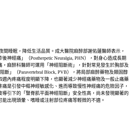
夜間睡眠，降低生活品質。成大醫院麻醉部謝佑蓮醫師表示，
therpetic Neuralgia, PHN），對身心造成長期
痛，麻醉科醫師可運用「神經阻斷術」，針對常見發生於胸部及
」（Paravertebral Block, PVB），將局部麻醉藥物及類固醇
四週內疼痛程度明顯下降，也顯著減少神經痛藥物及一般止痛藥
疼痛是引發中樞神經敏感化、進而導致慢性神經痛的危險因子，
波導引下的「豎脊肌平面神經阻斷」安全性高，尚未發現顯著的
可能出現頭暈、嗜睡或注射部位疼痛等輕微的不適。