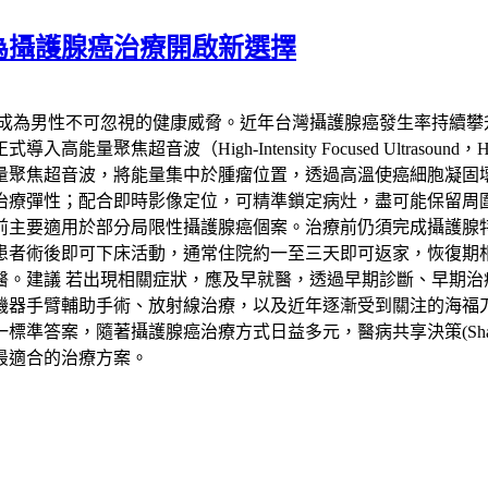
為攝護腺癌治療開啟新選擇
已成為男性不可忽視的健康威脅。近年台灣攝護腺癌發生率持續攀
聚焦超音波（High-Intensity Focused Ultras
量聚焦超音波，將能量集中於腫瘤位置，透過高溫使癌細胞凝固
治療彈性；配合即時影像定位，可精準鎖定病灶，盡可能保留周
要適用於部分局限性攝護腺癌個案。治療前仍須完成攝護腺特異抗
患者術後即可下床活動，通常住院約一至三天即可返家，恢復期
醫。建議 若出現相關症狀，應及早就醫，透過早期診斷、早期治
機器手臂輔助手術、放射線治療，以及近年逐漸受到關注的海福
，隨著攝護腺癌治療方式日益多元，醫病共享決策(Shared Deci
最適合的治療方案。