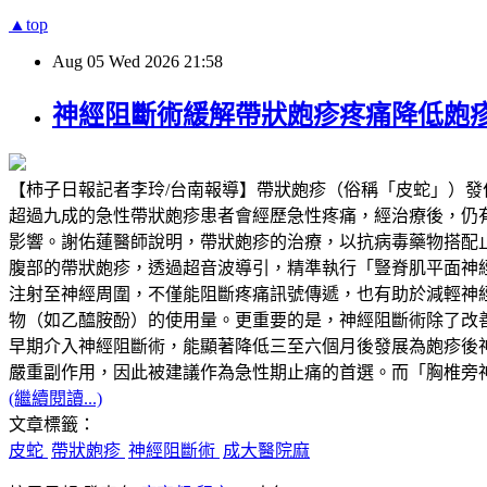
▲top
Aug
05
Wed
2026
21:58
神經阻斷術緩解帶狀皰疹疼痛降低皰
【柿子日報記者李玲/台南報導】帶狀皰疹（俗稱「皮蛇」）
超過九成的急性帶狀皰疹患者會經歷急性疼痛，經治療後，仍有超過兩成
影響。謝佑蓮醫師說明，帶狀皰疹的治療，以抗病毒藥物搭配
腹部的帶狀皰疹，透過超音波導引，精準執行「豎脊肌平面神經阻斷」（Erector
注射至神經周圍，不僅能阻斷疼痛訊號傳遞，也有助於減輕神
物（如乙醯胺酚）的使用量。更重要的是，神經阻斷術除了改
早期介入神經阻斷術，能顯著降低三至六個月後發展為皰疹後
嚴重副作用，因此被建議作為急性期止痛的首選。而「胸椎旁
(繼續閱讀...)
文章標籤：
皮蛇
帶狀皰疹
神經阻斷術
成大醫院麻