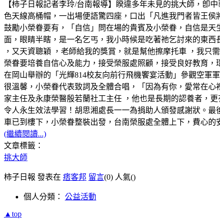
【柿子日報記者李玲/台南報導】睽違多年未見的挑大師，卽
色天線高桶帽，一出場便語驚四座，口出「凡進我門者皆王侯
鼓勵小榮眷要有，「自信」問在場的貴賓及小榮眷，自信是天
面，眼睛半瞎，是一名乞丐，我小時候是吃著祂乞討來的東西
，又天資聰穎 ，老師給我的獎賞，就是幫他擦摩托車 ，我只需
榮眷要培養自信心及能力，接受榮服處照顧，接受良好教育，環
在岡山舉辦的「光輝814校友向前行飛機饗宴活動」參觀空軍
很溫馨，小榮眷代表致詞及全體合唱，「因為有你，愛常在心
家主任及永康榮醫殷若蘭社工主任 ，他也是長期的認養者，更
令人永生效法學習！胡思湘處長一一為捐助人頒發感謝狀。最
車已到樓下，小榮眷整裝出發，台南榮服處全體上下，費心的
(繼續閱讀...)
文章標籤：
挑大師
柿子日報 發表在
痞客邦
留言
(0)
人氣(
)
個人分類：
公益活動
▲top