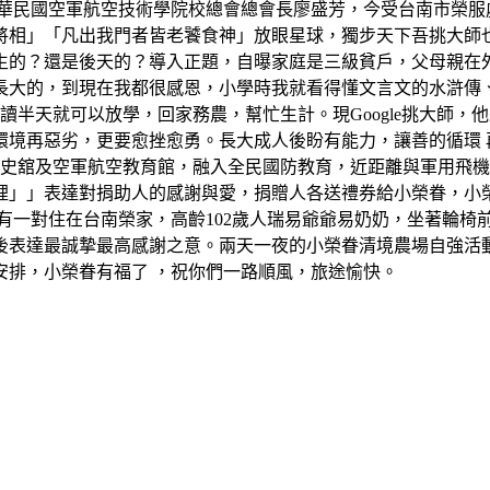
中華民國空軍航空技術學院校總會總會長廖盛芳，今受台南市榮服
將相」「凡出我門者皆老饕食神」放眼星球，獨步天下吾挑大師
生的？還是後天的？導入正題，自曝家庭是三級貧戶，父母親在
長大的，到現在我都很感恩，小學時我就看得懂文言文的水滸傳
讀半天就可以放學，回家務農，幫忙生計。現Google挑大師
境再惡劣，更要愈挫愈勇。長大成人後盼有能力，讓善的循環 再反
軍史舘及空軍航空教育館，融入全民國防教育，近距離與軍用飛
裡」」表達對捐助人的感謝與愛，捐贈人各送禮券給小榮眷，小
有一對住在台南榮家，高齡102歲人瑞易爺爺易奶奶，坐著輪椅
後表達最誠摯最高感謝之意。兩天一夜的小榮眷清境農場自強活
安排，小榮眷有福了 ，祝你們一路順風，旅途愉快。