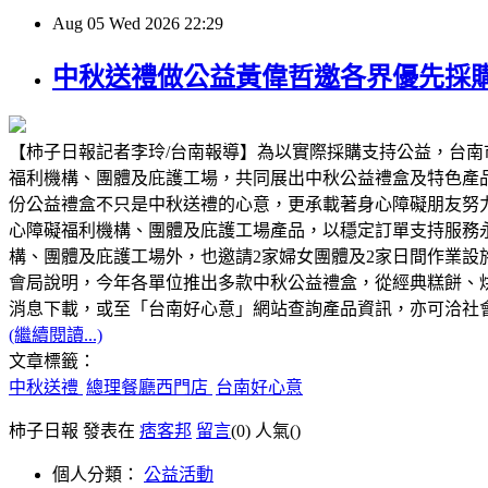
Aug
05
Wed
2026
22:29
中秋送禮做公益黃偉哲邀各界優先採
【柿子日報記者李玲/台南報導】為以實際採購支持公益，台南
福利機構、團體及庇護工場，共同展出中秋公益禮盒及特色產
份公益禮盒不只是中秋送禮的心意，更承載著身心障礙朋友努
心障礙福利機構、團體及庇護工場產品，以穩定訂單支持服務
構、團體及庇護工場外，也邀請2家婦女團體及2家日間作業
會局說明，今年各單位推出多款中秋公益禮盒，從經典糕餅、
消息下載，或至「台南好心意」網站查詢產品資訊，亦可洽社會局身
(繼續閱讀...)
文章標籤：
中秋送禮
總理餐廳西門店
台南好心意
柿子日報 發表在
痞客邦
留言
(0)
人氣(
)
個人分類：
公益活動