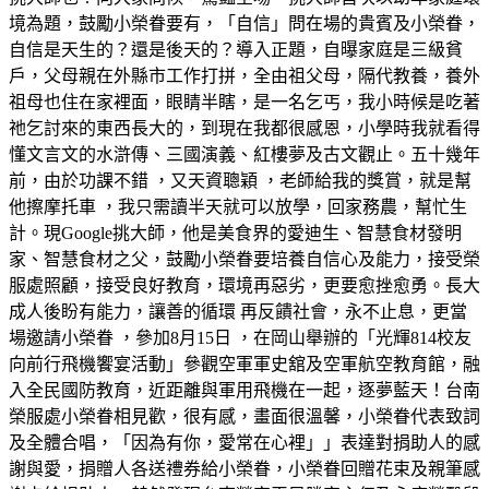
境為題，鼓勵小榮眷要有，「自信」問在場的貴賓及小榮眷，
自信是天生的？還是後天的？導入正題，自曝家庭是三級貧
戶，父母親在外縣市工作打拼，全由祖父母，隔代教養，養外
祖母也住在家裡面，眼睛半瞎，是一名乞丐，我小時候是吃著
祂乞討來的東西長大的，到現在我都很感恩，小學時我就看得
懂文言文的水滸傳、三國演義、紅樓夢及古文觀止。五十幾年
前，由於功課不錯 ，又天資聰穎 ，老師給我的獎賞，就是幫
他擦摩托車 ，我只需讀半天就可以放學，回家務農，幫忙生
計。現Google挑大師，他是美食界的愛迪生、智慧食材發明
家、智慧食材之父，鼓勵小榮眷要培養自信心及能力，接受榮
服處照顧，接受良好教育，環境再惡劣，更要愈挫愈勇。長大
成人後盼有能力，讓善的循環 再反饋社會，永不止息，更當
場邀請小榮眷 ，參加8月15日 ，在岡山舉辦的「光輝814校友
向前行飛機饗宴活動」參觀空軍軍史舘及空軍航空教育館，融
入全民國防教育，近距離與軍用飛機在一起，逐夢藍天！台南
榮服處小榮眷相見歡，很有感，畫面很溫馨，小榮眷代表致詞
及全體合唱，「因為有你，愛常在心裡」」表達對捐助人的感
謝與愛，捐贈人各送禮券給小榮眷，小榮眷回贈花束及親筆感