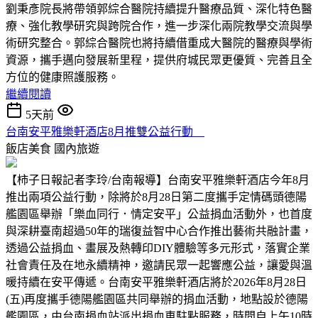
劉秉彥院長將帶領郭綜合醫院持續提升醫療品質、深化特色醫
療、強化教學研究與跨院合作，進一步深化兩院教學交流與學
術研究整合。郭綜合醫院也將持續借重成大醫院的醫療與學術
資源，攜手邁向發展新里程，提供府城民眾更優質、完善且全
方位的健康照護服務。
繼續閱讀
5天前
台南安平雅樂軒酒店8月推雙公益行動
飯店美食
國內旅遊
【柿子日報記者李玲/台南報導】台南安平雅樂軒酒店今年8月
推出兩項公益行動，除將於8月28日第二度攜手定情碼頭德陽
艦園區舉辦「樂血同行．情定安平」公益捐血活動外，也首度
與深耕臺南超過50年的瑞復益智中心合作推出藝術共融計畫，
透過公益捐血、畫展及熱轉印DIY體驗等多元形式，落實企業
社會責任及在地永續精神，邀請民眾一起響應公益，讓愛與溫
暖持續在安平傳遞。台南安平雅樂軒酒店將於2026年8月28日
(五)再度攜手德陽艦園區共同舉辦的捐血活動，地點設於德陽
艦園區，由台南捐血站派出捐血車駐點服務，時間自上午10時