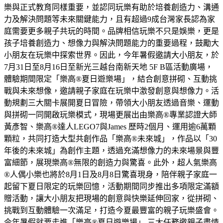
樂與正式教育同樣重要，並認同玩樂有助於培養創造力、溝通
力及解決問題等未來關鍵能力，且有超過9成台灣家長認為家
庭需要更多親子共玩的時間。品牌相信玩樂不只是娛樂，更是
孩子培養創造力、想像力與解決問題能力的重要過程，鼓勵大
小朋友在玩樂中探索世界。因此，今年暑假邀請大小朋友，於
7月31日至8月16日至新光三越台南新天地 5F B區活動廣場，
體驗期間限定「樂高®夏日遊樂場」，結合創意拼砌、互動挑
戰與未來想像，邀請親子家庭在玩樂中激發創意與想像力。活
動規劃三大關卡展開夏日冒險，帶領大小朋友透過音樂、運動
與拼砌一同開啟玩樂模式，現場更展出由樂高®專業認證大師
黃彥智、樂高®達人LEGO7與James 歷時2個月、運用逾6萬顆
顆粒，共同打造大型共創作品「樂高®未來城」，作品以「30
年後的未來城」為創作主題，透過充滿想像力的未來場景與豐
富細節，展現樂高®無限的創造力與驚喜。此外，超人氣樂高
®人偶小樂也將於8月1日及8月8日驚喜現身，陪伴親子家庭一
起留下夏日限定的玩樂回憶，活動期間同步推出多項限定滿額
贈活動，讓大小朋友把現場的創意與快樂延伸回家，從拼砌、
挑戰到互動體驗一次滿足，打造今夏最豐富的親子玩樂盛會。
今年暑假就要走進「樂高®夏日遊樂場」 三大任務邀親子盡情