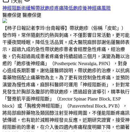
1天前
神經阻斷術緩解帶狀皰疹疼痛降低皰疹後神經痛風險
醫療保健
醫療保健
【柿子日報記者李玲/台南報導】帶狀皰疹（俗稱「皮蛇」）
發作時，常伴隨劇烈灼熱與刺痛，不僅影響日常活動，更可能
干擾夜間睡眠，降低生活品質。成大醫院麻醉部謝佑蓮醫師表
示，超過九成的急性帶狀皰疹患者會經歷急性疼痛，經治療
後，仍有超過兩成患者疼痛會持續超過三個月，演變為難以治
癒的「皰疹後神經痛」（Postherpetic Neuralgia, PHN），對身
心造成長期影響。謝佑蓮醫師說明，帶狀皰疹的治療，以抗病
毒藥物搭配止痛藥物為主。為了更有效控制急性疼痛，並預防
演變為慢性疼痛，麻醉科醫師可運用「神經阻斷術」，針對常
見發生於胸部及腹部的帶狀皰疹，透過超音波導引，精準執行
「豎脊肌平面神經阻斷」（Erector Spinae Plane Block, ESP
block）或「胸椎旁神經阻斷」（Paravertebral Block, PVB），
將局部麻醉藥物及類固醇注射至神經周圍，不僅能阻斷疼痛訊
號傳遞，也有助於減輕神經發炎反應。近期研究證實，接受神
經阻斷術的患者，在介入後四週內疼痛程度明顯下降，也顯著