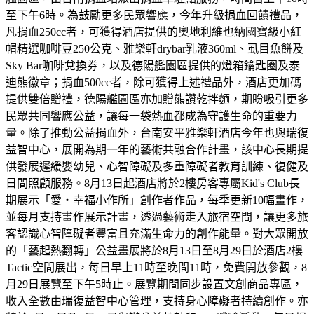
至下午6時。為鼓勵更多民眾響應，今年升級捐血回饋禮品，
凡捐血250cc者，可獲得酒店提供的奧地利維也納國寶級小紅
帽精選咖啡豆250公克、雅樂軒drybar乳液360ml、虱目魚餅及
Sky Bar咖啡兌換券，以及德陽艦園區提供的燈箱鑰匙圈及泰
迪熊徽章；捐血500cc者，除可獲得上述禮品外，酒店更加碼
提供雙倍贈禮，德陽艦園區亦加贈熊讚乾拌麵，期盼吸引更多
民眾共同響應公益，讓每一袋熱血都成為守護生命的重要力
量。除了推動公益捐血外，台南安平雅樂軒酒店今年也與瑞復
益智中心，展開為期一年的藝術共融合作計畫，該中心長期提
供發展遲緩嬰幼兒、心智障礙及多重障礙者教育訓練、復健及
日間照顧服務。8月13日起酒店將於2樓房客專屬Kid's Club長
期展示「愛・幸福小作所」創作者作品，每季更新10幅畫作，
並每月支持畫作展示計畫，透過藝術走入旅宿空間，讓更多旅
客認識心智障礙者豐富且充滿生命力的創作能量。對大眾開放
的「藝起熱翻轉」公益畫展將於8月13日至8月29日於酒店2樓
Tactic空間展出，每日早上11時至晚間11時，免費開放參觀，8
月29日展覽至下午5時止。展覽期間同步設置文創商品專區，
收入全數由瑞復益智中心管理，支持身心障礙者持續創作。亦