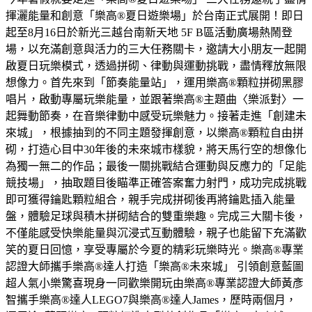
揮灑能量和創意「樂高®夏日遊樂場」於台南正式展開！即日
起至8月16日於新光三越台南新天地 5F B區活動廣場熱鬧登
場，以充滿創意與活力的三大任務關卡，邀請大小朋友一起開
啟夏日玩樂模式，透過拼砌、律動與運動挑戰，盡情釋放無限
想像力。首先來到「節奏能量站」，運用樂高®顆粒拼砌黑膠
唱片，啟動專屬玩樂能量，並跟著樂高®主題曲〈樂派對〉一
起舞動節奏，在音樂律動中感受玩樂魅力。接著走進「創建未
來城」，根據抽到的不同主題發揮創意，以樂高®顆粒自由拼
砌，打造心目中30年後的未來城市樣貌，將天馬行空的想像化
為獨一無二的作品；最後一關挑戰結合運動與反應力的「足能
競技場」，抽取題目後瞄準正確答案奮力射門，成功完成挑戰
即可獲得鑰匙顆粒組合，親手完成拼砌後再將鑰匙插入能量
盤，體驗足球與積木拼砌結合的雙重樂趣。完成三大關卡後，
不僅能感受快樂能量與沉浸式互動體驗，親子也能留下充滿歡
笑的夏日回憶，享受專屬於今夏的精彩玩樂時光。樂高®專業
認證大師攜手樂高®達人打造「樂高®未來城」 引領創意藍圖
超人氣小樂驚喜現身一同歡樂開玩由樂高®專業認證大師黃彥
智攜手樂高®達人LEGO7與樂高®達人James，歷時兩個月，