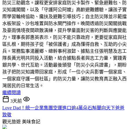
防災三助觀念。課程更安排家庭防災卡製作、緊急避難包、防
災知識闖關，以及「守護阿公阿嬤」高齡避難體驗，讓孩子實
際學習輪椅協助、攙扶及避難引導技巧；自主防災隊並示範擋
水板架設、沙包堆置與防水閘門操作。晚間透過防災闖關挑戰
及豪雨情境夜間疏散演練，提升學童面對災害的判斷與應變能
力。理事長郭惠英表示，防災不能只靠政府，更要從家庭與社
區扎根，期待孩子從「被保護者」成為懂得自救、互助的小尖
兵。常務監事湯麗鄉、總幹事柯淑懿、據點主任張明慧及志工
隊長黃光明共同投入活動，結合據點長者與志工力量，實踐青
銀共學、世代互助。活動最後頒發「防災小尖兵證書」，期盼
孩子把防災知識帶回家庭，形成「一位小尖兵影響一個家庭、
一個家庭守護一個社區」的防災力量，讓防災教育真正融入西
灣居民的日常生活。
繼續閱讀
3天前
Love Dad！統一企業集團空運進口逾4萬朵石斛蘭向天下爸爸
致敬
觀光旅遊
美味食記