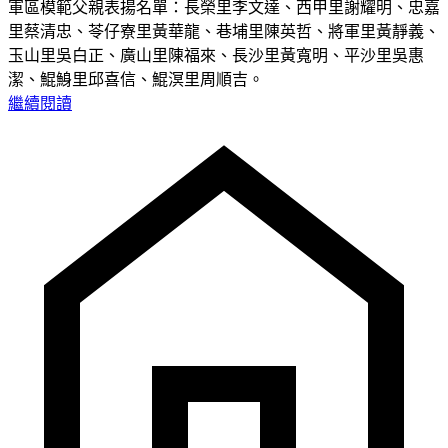
軍區模範父親表揚名單：長榮里李文達、西甲里謝耀明、忠嘉
里蔡清忠、苓仔寮里黃華龍、巷埔里陳英哲、將軍里黃靜義、
玉山里吳白正、廣山里陳福來、長沙里黃寬明、平沙里吳惠
潔、鯤鯓里邱喜信、鯤溟里周順吉。
繼續閱讀