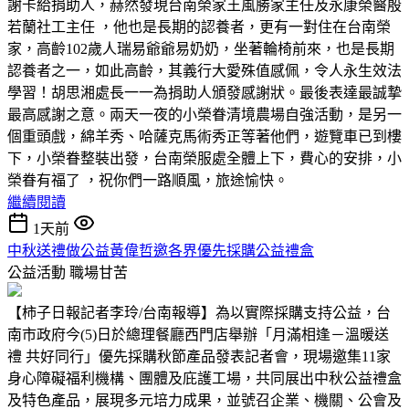
謝卡給捐助人，赫然發現台南榮家王風勝家主任及永康榮醫殷
若蘭社工主任 ，他也是長期的認養者，更有一對住在台南榮
家，高齡102歲人瑞易爺爺易奶奶，坐著輪椅前來，也是長期
認養者之一，如此高齡，其義行大愛殊值感佩，令人永生效法
學習！胡思湘處長一一為捐助人頒發感謝狀。最後表達最誠摯
最高感謝之意。兩天一夜的小榮眷清境農場自強活動，是另一
個重頭戲，綿羊秀、哈薩克馬術秀正等著他們，遊覽車已到樓
下，小榮眷整裝出發，台南榮服處全體上下，費心的安排，小
榮眷有福了 ，祝你們一路順風，旅途愉快。
繼續閱讀
1天前
中秋送禮做公益黃偉哲邀各界優先採購公益禮盒
公益活動
職場甘苦
【柿子日報記者李玲/台南報導】為以實際採購支持公益，台
南市政府今(5)日於總理餐廳西門店舉辦「月滿相逢－溫暖送
禮 共好同行」優先採購秋節產品發表記者會，現場邀集11家
身心障礙福利機構、團體及庇護工場，共同展出中秋公益禮盒
及特色產品，展現多元培力成果，並號召企業、機關、公會及