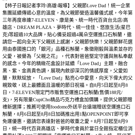
【柿子日報記者李玲/高雄\報導】父親節Love Dad！統一企業
集團延續傳遞心意的溫度，為父親節營造溫馨儀式感，今年第
三年再度串連7-ELEVEN、康是美、統一時代百貨台北店/高
雄店、DREAM PLAZA、夢時代、統一佳佳、悠旅生活(星巴
克)等超過10大品牌，貼心備妥超過4萬朵空運進口石斛蘭，邀
請您一起向全天下父親送上感謝，父親節快樂！父親節鮮花選
用由泰國進口的「銀河」品種石斛蘭，象徵剛毅與溫柔並存的
父愛，被譽為「父親之花」，代表對爸爸堅定守護與無私奉獻
的感念。今年的精緻花盒設計延續「Love Dad」主題，融合
黑、紫、金高貴色調，展現內斂卻深沉的情感厚度，父愛如
蘭，默默綻放，「Love Dad」點亮心中愛意，向天下偉大的父
親致敬，送上最體面且溫暖的節日祝福。自8月5日起至8月8
日，7-ELEVEN限定門市販售空運進口石斛蘭(售價188元/
支)，另有限量CupiCho精品巧克力禮盒加價購，提供父親節贈
禮新選擇；推薦可使用foodomo外送平台遠端贈送空運進口石
斛蘭，8月6日起至8月8日加碼推出用1點OPENPOINT即可享
免運優惠，邀請您表達對爸爸的敬重之愛。8月7日起至8月9
日，統一時代百貨高雄店、夢時代會員於當日全館指定櫃位消