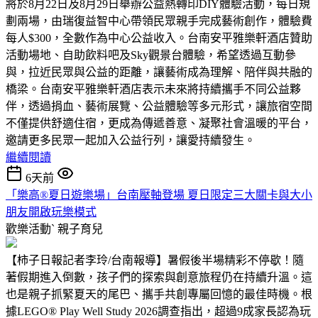
將於8月22日及8月29日舉辦公益熱轉印DIY體驗活動，每日規
劃兩場，由瑞復益智中心帶領民眾親手完成藝術創作，體驗費
每人$300，全數作為中心公益收入。台南安平雅樂軒酒店贊助
活動場地、自助飲料吧及Sky觀景台體驗，希望透過互動參
與，拉近民眾與公益的距離，讓藝術成為理解、陪伴與共融的
橋梁。台南安平雅樂軒酒店表示未來將持續攜手不同公益夥
伴，透過捐血、藝術展覽、公益體驗等多元形式，讓旅宿空間
不僅提供舒適住宿，更成為傳遞善意、凝聚社會溫暖的平台，
邀請更多民眾一起加入公益行列，讓愛持續發生。
繼續閱讀
6天前
「樂高®夏日遊樂場」台南壓軸登場 夏日限定三大關卡與大小
朋友開啟玩樂模式
歡樂活動ˋ
親子育兒
【柿子日報記者李玲/台南報導】暑假後半場精彩不停歇！隨
著假期進入倒數，孩子們的探索與創意旅程仍在持續升溫。這
也是親子抓緊夏天的尾巴、攜手共創專屬回憶的最佳時機。根
據LEGO® Play Well Study 2026調查指出，超過9成家長認為玩