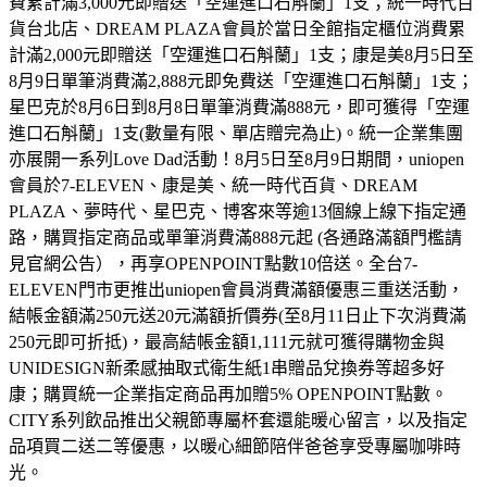
費累計滿3,000元即贈送「空運進口石斛蘭」1支；統一時代百
貨台北店、DREAM PLAZA會員於當日全館指定櫃位消費累
計滿2,000元即贈送「空運進口石斛蘭」1支；康是美8月5日至
8月9日單筆消費滿2,888元即免費送「空運進口石斛蘭」1支；
星巴克於8月6日到8月8日單筆消費滿888元，即可獲得「空運
進口石斛蘭」1支(數量有限、單店贈完為止)。統一企業集團
亦展開一系列Love Dad活動！8月5日至8月9日期間，uniopen
會員於7-ELEVEN、康是美、統一時代百貨、DREAM
PLAZA、夢時代、星巴克、博客來等逾13個線上線下指定通
路，購買指定商品或單筆消費滿888元起 (各通路滿額門檻請
見官網公告），再享OPENPOINT點數10倍送。全台7-
ELEVEN門市更推出uniopen會員消費滿額優惠三重送活動，
結帳金額滿250元送20元滿額折價券(至8月11日止下次消費滿
250元即可折抵)，最高結帳金額1,111元就可獲得購物金與
UNIDESIGN新柔感抽取式衛生紙1串贈品兌換券等超多好
康；購買統一企業指定商品再加贈5% OPENPOINT點數。
CITY系列飲品推出父親節專屬杯套還能暖心留言，以及指定
品項買二送二等優惠，以暖心細節陪伴爸爸享受專屬咖啡時
光。