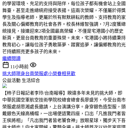
的學習環境、充足的支持與陪伴，每位孩子都有機會站上全國
舞臺，甚至走進總統府接受表揚。這兩次榮耀，不僅屬於得獎
學生及指導老師，更屬於所有默默耕耘的教師、支持教育的家
長及關心偏鄉教育的社會各界。校長林維智強調，7月2度獲總
統接見，接連迎來2項全國最高榮耀，不僅是宅港國小的歷史
新頁，更是台南教育的重要殊榮。未來，宅港國小將持續秉持
教育初心，讓每位孩子勇敢築夢、踏實追夢，讓偏鄉教育的光
芒持續照亮更多孩子的未來。
繼續閱讀
11小時前
挑大師現身台南榮服處小榮眷相見歡
公益活動
生活綜合
【柿子日報記者李玲/台南報導】睽違多年未見的挑大師，卽
中華民國空軍航空技術學院校總會總會長廖盛芳，今受台南市
榮服處胡思湘處長邀請，上台演講分享。身穿銀色造型服，頭
戴銀色天線高桶帽，一出場便語驚四座，口出「凡進我門者皆
王侯將相」「凡出我門者皆老饕食神」放眼星球，獨步天下吾
挑大師也！向大家問候，驚豔全場。挑大師首次以幼年家庭環