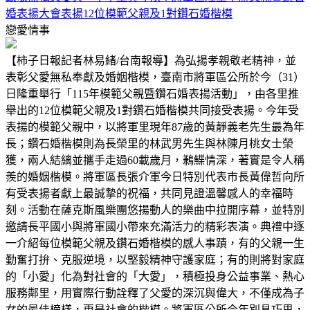
婚表揚大會表揚12位模範父親及1對鑽石婚楷模
戀愛情事
【柿子日報記者林易緒/台南報導】為弘揚孝親敬老精神，並
表彰父愛無私奉獻及婚姻楷模，臺南市將軍區公所於今（31）
日隆重舉行「115年模範父親暨鑽石婚表揚活動」，由各里推
舉出的12位模範父親及1對鑽石婚楷模共同接受表揚。今年受
表揚的模範父親中，以將軍里現年87歲的黃靜義老先生最為年
長；鑽石婚楷模則為長榮里的林武男先生與林陳月桃女士榮
獲，兩人結縭並攜手走過60載歲月，鶼鰈情深，著實是令人稱
羨的婚姻楷模。將軍區長張介軍今日特別代表市長黃偉哲向所
有受表揚者獻上最誠摯的祝福，共同見證溫馨感人的幸福時
刻。活動在薩克斯風樂團悠揚動人的樂曲中拉開序幕，並特別
邀請長平國小與將軍國小帶來充滿活力的精彩表演。典禮中逐
一介紹每位模範父親及鑽石婚楷模的感人事蹟，有的父親一生
勤奮打拚、克服逆境，以堅毅精神守護家庭；有的則將對家庭
的「小愛」化為對社會的「大愛」，積極投身公益事業、熱心
服務鄰里，用實際行動詮釋了父愛的深沉與偉大，不僅成為子
女的最佳榜樣，更是社會的楷模。將軍區公所今年別具巧思，