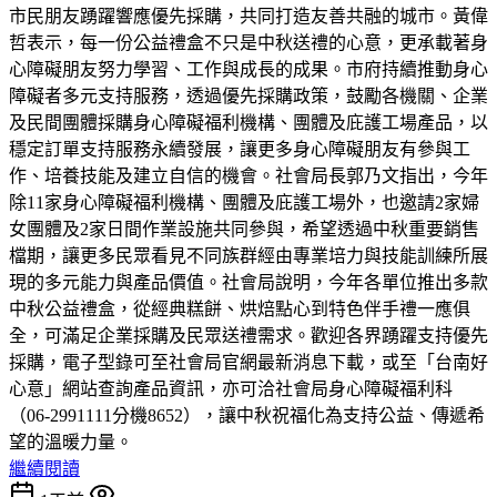
市民朋友踴躍響應優先採購，共同打造友善共融的城市。黃偉
哲表示，每一份公益禮盒不只是中秋送禮的心意，更承載著身
心障礙朋友努力學習、工作與成長的成果。市府持續推動身心
障礙者多元支持服務，透過優先採購政策，鼓勵各機關、企業
及民間團體採購身心障礙福利機構、團體及庇護工場產品，以
穩定訂單支持服務永續發展，讓更多身心障礙朋友有參與工
作、培養技能及建立自信的機會。社會局長郭乃文指出，今年
除11家身心障礙福利機構、團體及庇護工場外，也邀請2家婦
女團體及2家日間作業設施共同參與，希望透過中秋重要銷售
檔期，讓更多民眾看見不同族群經由專業培力與技能訓練所展
現的多元能力與產品價值。社會局說明，今年各單位推出多款
中秋公益禮盒，從經典糕餅、烘焙點心到特色伴手禮一應俱
全，可滿足企業採購及民眾送禮需求。歡迎各界踴躍支持優先
採購，電子型錄可至社會局官網最新消息下載，或至「台南好
心意」網站查詢產品資訊，亦可洽社會局身心障礙福利科
（06-2991111分機8652），讓中秋祝福化為支持公益、傳遞希
望的溫暖力量。
繼續閱讀