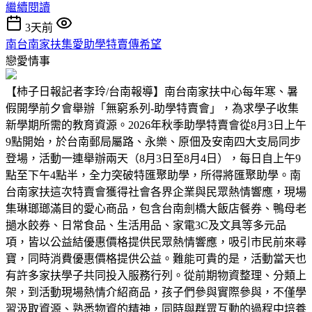
繼續閱讀
3天前
南台南家扶集愛助學特賣傳希望
戀愛情事
【柿子日報記者李玲/台南報導】南台南家扶中心每年寒、暑
假開學前夕會舉辦「無窮系列-助學特賣會」，為求學子收集
新學期所需的教育資源。2026年秋季助學特賣會從8月3日上午
9點開始，於台南郵局屬路、永樂、原佃及安南四大支局同步
登場，活動一連舉辦兩天（8月3日至8月4日），每日自上午9
點至下午4點半，全力突破特匯聚助學，所得將匯聚助學。南
台南家扶這次特賣會獲得社會各界企業與民眾熱情響應，現場
集琳瑯瑯滿目的愛心商品，包含台南劍橋大飯店餐券、鴨母老
撾水餃券、日常食品、生活用品、家電3C及文具等多元品
項，皆以公益結優惠價格提供民眾熱情響應，吸引市民前來尋
寶，同時消費優惠價格提供公益。難能可貴的是，活動當天也
有許多家扶學子共同投入服務行列。從前期物資整理、分類上
架，到活動現場熱情介紹商品，孩子們參與實際參與，不僅學
習汲取資源、熟悉物資的精神，同時與群眾互動的過程中培養