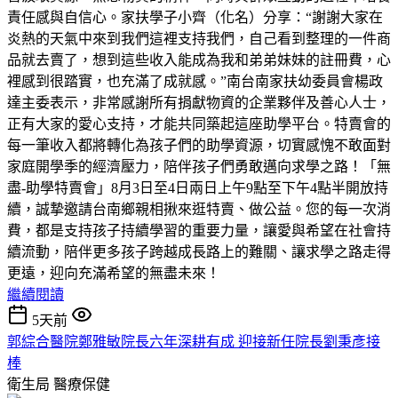
責任感與自信心。家扶學子小齊（化名）分享：“謝謝大家在
炎熱的天氣中來到我們這裡支持我們，自己看到整理的一件商
品就去賣了，想到這些收入能成為我和弟弟妹妹的註冊費，心
裡感到很踏實，也充滿了成就感。”南台南家扶幼委員會楊政
達主委表示，非常感謝所有捐獻物資的企業夥伴及善心人士，
正有大家的愛心支持，才能共同築起這座助學平台。特賣會的
每一筆收入都將轉化為孩子們的助學資源，切實感愧不敢面對
家庭開學季的經濟壓力，陪伴孩子們勇敢邁向求學之路！「無
盡-助學特賣會」8月3日至4日兩日上午9點至下午4點半開放持
續，誠摯邀請台南鄉親相揪來逛特賣、做公益。您的每一次消
費，都是支持孩子持續學習的重要力量，讓愛與希望在社會持
續流動，陪伴更多孩子跨越成長路上的難關、讓求學之路走得
更遠，迎向充滿希望的無盡未來！
繼續閱讀
5天前
郭綜合醫院鄭雅敏院長六年深耕有成 迎接新任院長劉秉彥接
棒
衛生局
醫療保健