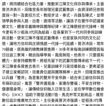
調，將持續結合社區力量，推動宋江陣文化保存與傳承。主委
曾洪沛表示，田隆宮長年辦理兒童武藝集訓，由資深師兄依程
度採一對一及套招方式，教授步法、拳式、兵器及陣式，並帶
領學員參與入館、出香、遶境等活動，讓孩子在實作中認識家
鄉文化，體會忠義精神與團隊紀律。宋江陣歷經世代接棒，現
今更有不少祖孫3代同為組員，從長輩到下一代共同參與訓練
與活動，使宋江陣不僅是武藝傳承，也是家族共同的文化記
憶，讓地方信仰與庄頭情感一代接一代延續。曾洪沛說，現年
70餘歲、居高雄的總教練曾進興，30多年來每逢訓練期間皆每
日往返三寮灣，親自指導學員，風雨無阻。他表示，只要還有
體力，就會持續教學，將祖先留下的武藝完整傳承給下一代。
宋江陣會長曾進吉表示，兒童訓練不只是培養新血，更希望孩
子建立家鄉認同，培養責任感與團隊精神。此外，田隆宮推出
以兵器「雙斧」為意象的雙斧平安吊飾，結合宋江爺信仰與百
年硃砂註記，寓意「雙斧護我身、家運存雙福；平安吉祥物、
健康隨身帶」，讓傳統信仰融入日常生活；並在學甲數位機會
中心（DOC）協助下開發活動T恤、馬克杯等文創商品，運用
數位設計推廣地方文化。主任委員曾洪沛強調，從祖孫3代傳