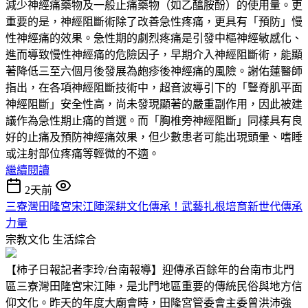
減少神經痛藥物及一般止痛藥物（如乙醯胺酚）的使用量。更
重要的是，神經阻斷術除了改善急性疼痛，更具有「預防」慢
性神經痛的效果。急性期的劇烈疼痛是引發中樞神經敏感化、
進而導致慢性神經痛的危險因子，早期介入神經阻斷術，能顯
著降低三至六個月後發展為皰疹後神經痛的風險。謝佑蓮醫師
指出，在各項神經阻斷技術中，超音波導引下的「豎脊肌平面
神經阻斷」安全性高，尚未發現顯著的嚴重副作用，因此被建
議作為急性期止痛的首選。而「胸椎旁神經阻斷」同樣具有良
好的止痛及預防神經痛效果，但少數患者可能出現頭暈、嗜睡
或注射部位疼痛等輕微的不適。
繼續閱讀
2天前
三寮灣田隆宮宋江陣深耕文化傳承！武藝扎根培育新世代傳承
力量
宗教文化
生活綜合
【柿子日報記者李玲/台南報導】迎傳承百餘年的台南市北門
區三寮灣田隆宮宋江陣，是北門地區重要的傳統民俗與地方信
仰文化。昨天的年度大廟會時，田隆宮管委會主委曾洪沛強