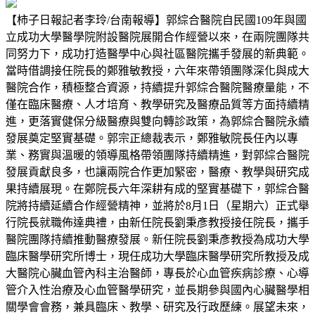
【柿子日報記者李玲/台南報導】郭綜合醫院自民國109年與國
立成功大學醫學院附設醫院展開合作經營以來，在兩院團隊共
同努力下，成功打造醫學中心與社區醫院攜手發展的新典範。
當時借調接任院長的鄭雅敏教授，六年來帶領團隊深化與成大
醫院合作，積極整合資源，持續提升郭綜合醫院醫療量能，不
僅在臨床醫療、人才培育、教學研究及醫療品質等方面持續精
進，更落實健保分級醫療與雙向轉診政策，為郭綜合醫院永續
發展奠定堅實基礎。郭宗正總裁表示，鄭雅敏院長任內以專
業、務實與溫暖的領導風格帶領團隊持續精進，對郭綜合醫院
發展貢獻良多，也讓兩院合作更加緊密，醫療、教學與研究成
果持續展現。在鄭院長六年深耕有成的堅實基礎下，郭綜合醫
院將持續延續合作經營精神，並將於8月1日（星期六）正式舉
行院長就職佈達典禮，由新任院長劉秉彥教授接任院長，攜手
醫院團隊持續推動醫療發展。新任院長劉秉彥教授為成功大學
臨床醫學研究所博士，現任成功大學臨床醫學研究所教授及成
大醫院心臟血管內科主治醫師，專長於心血管疾病診療、心導
管介入性治療及心血管醫學研究，並長期參與國內心臟醫學相
關學會會務，兼具臨床、教學、研究及行政歷練。展望未來，