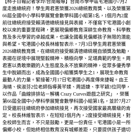
【柿子日報記者李玲/台南報導】台南市學甲區宅港國小7月2
度走進總統府！學生周君憲榮獲2026總統教育獎、以及榮獲第
66屆全國中小學科學展覽會數學科國小組第1名，1個月內2度
前往總統府接受賴清德總統接見與表揚，不僅寫下宅港國小創
校以來的重要里程碑，更展現偏鄉教育深耕生命教育、科學教
育及多元學習的卓越成果，也讓全國看見偏鄉孩子無限的潛能
與希望。宅港國小校長林維智表示，7月3日學生周君憲榮獲
2026總統教育獎，在總統府接受賴清德總統親自頒獎及勉勵，
表揚在逆境中展現堅毅精神、積極向學、足堪典範的學生。周
君憲以勇敢樂觀的人生態度及永不放棄的精神，從眾多優秀學
生中脫穎而出，成為全國國小組獲獎學生之1，展現生命教育
最動人的力量。緊接著7月17日宅港國小再度傳來捷報。由王
海晴、侯淑芬2位老師指導黃芊媃、周語婕、李芊穎3位同學，
以作品「曲線排排站－解構 Crazy Curves遊戲之研究」，榮獲
第66屆全國中小學科學展覽會數學科國小組第1名，並於7月27
日受邀前往總統府參加總統接見，再次接受國家最高層級的肯
定。校長林維智表示，在短短1個月內，2度接受總統接見，對
全校師生而言，不只是鼓勵，更是一份責任。宅港國小是一所
偏鄉小校，但始終相信教育沒有城鄉差距，只要提供孩子適切