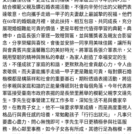
結合模範父親及鑽石婚表揚活動，不僅向辛勞付出的父親們表
達敬意，也向攜手走過一甲子的夫妻獻上最誠摯的祝福。他們
在60年的婚姻歲月裡，彼此扶持、相互包容、共同成長，充分
展現婚姻難能可貴的價值，更是年輕世代值得學習的典範。典
禮中，由區長張介軍逐一致贈賀匾，並與獲獎者及親友合影留
念，分享榮耀與喜悅，會後並安排一同享用美味佳餚，讓所有
與會貴賓共度溫馨難忘的美好時光。將軍區長張介軍表示，父
親用堅韌的精神與無私的奉獻，為家人創造了幸福安定的生
活，不僅成就了家庭的和諧，更默默為社會貢獻心力，令人由
衷敬佩。而夫妻能攜手走過一甲子更是難能可貴，每對鑽石婚
楷模都是構築祥和社會的重要基石，期盼透過表揚活動，將這
份孝親與家庭和諧的正能量傳遞到社會每個角落。今年代表將
軍區接受臺南市政府表揚的是長榮里薦舉的模範父親李文達先
生。李先生從事營建工程工作多年，深知生活不易與養家辛
勞。在教育子女上，他不一味要求學業成績，而是高度重視人
格品行與責任感的培養，常勉勵孩子「行行出狀元」，凡事只
要盡心盡力、問心無愧即可。李先生平日更積極參與社區服
務、熱心鄰里事務，如今子女各有所成，其德行足為楷模。將