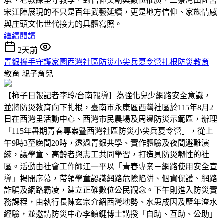
承、老教練堅守教學，到信仰文創與數位推廣，三寮灣田隆宮
宋江陣展現的不只是百年武藝延續，更是地方信仰、家族情感
與庄頭文化世代接力的具體寫照。
繼續閱讀
2天前
青銀攜手守護家園西灣社區防災小尖兵夏令營扎根防災教育
教育
親子育兒
【柿子日報記者李玲/台南報導】為強化兒少網路安全意識，
並將防災教育向下扎根，臺南市永康區西灣社區於115年8月2
日在西灣里活動中心、西灣市民農場及周邊防災示範區，辦理
「115年暑期青春專案暨西灣社區防災小尖兵夏令營」，從上
午9時3至晚間20時，透過青銀共學、實作體驗及夜間避難演
練，讓學童、高齡者與志工共同學習，打造具防災韌性的社
區。活動由社會工作師江一平以「青春專案－網路使用安全宣
導」揭開序幕，帶領學童認識網路危險陷阱、個資保護、網路
詐騙及網路霸凌，建立正確數位公民觀念。下午則進入防災實
務課程，由執行長陳玄宗介紹西灣地勢、水患成因及歷年淹水
經驗，並邀請防災中心李鎮鍵博士講授「自助、互助、公助」