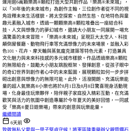
運用逾6萬顆樂高®顆粒打造大型共創作品「樂高®未來城」，
以「30年後的未來城市」為創作主軸，三位創作者從不同的視
角詮釋未來生活樣貌，將太空探索、自然生態、在地特色與童
趣元素融入城市，透過一顆顆樂高®顆粒堆疊出一座結合科
技、人文與想像力的夢幻城市，邀請大小朋友一同展開一場充
滿驚喜的未來冒險。「樂高®未來城」呈現巨大太空人、科技
顛倒屋餐廳、動物飛行車等充滿想像力的未來場景，並融入彩
色101、花卉、摩天輪與蒸氣龐克建築等特色元素，打造兼具
文化魅力與未來科技感的多元城市樣貌。作品透過樂高®顆粒
的無限組合，鼓勵大小朋友跳脫框架、發揮創意，從孩子眼中
的奇幻世界到創作者心中的未來藍圖，展現顆粒如何一步步拼
砌出創意與想像力的無限可能。此外，活潑開朗、充滿玩樂能
量的超人氣樂高®小樂也將於8月1日及8月8日驚喜現身活動現
場，化身最佳玩樂夥伴，陪伴親子家庭投入精彩互動，在充滿
歡笑與活力的氛圍中創造專屬於今年夏天的美好回憶，一同感
受「樂高®夏日遊樂場」帶來的創意與玩樂能量。
繼續閱讀
6天前
致敬無私父愛與一甲子堅貞守候！將軍區隆重舉辦父親暨鑽石