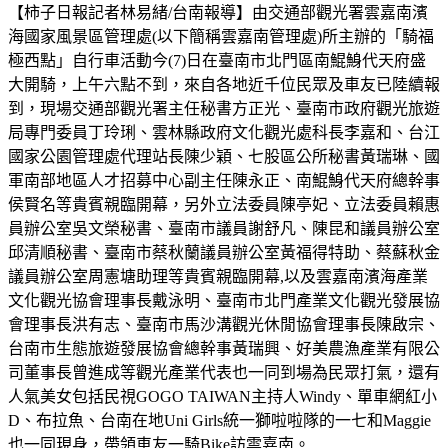
【柿子日報記者林易緒/台南報導】由交通部觀光署雲嘉南濱
海國家風景區管理處(以下簡稱雲嘉南管理處)所主辦的「騎福
極西點」自行車活動今(7)日在臺南市北門區南鯤鯓代天府盛
大開騎，上午六點不到，來自各地近千位民眾及車友已陸續報
到，現場交通部觀光署主任秘書方正光、臺南市政府觀光旅遊
局專門委員丁玲琍、雲林縣政府文化觀光處科長李嘉和、台江
國家公園管理處代理站長陳少穎、七股區公所秘書黃瑞琳、國
軍南部地區人才招募中心副主任陳永正、南鯤鯓代天府總幹事
侯賢名等貴賓親臨開幕，另外立法委員陳亭妃、立法委員賴惠
員辦公室吳文榮秘書、臺南市議員謝舒凡、陳昆和議員辦公室
邱清順秘書、臺南市蔡秋蘭議員辦公室黃福得特助、蔡蘇秋金
議員辦公室周憲塘助理等貴賓親臨開幕,以及雲嘉南濱海產業
文化觀光協會理事長戴泳明、臺南市北門產業文化觀光發展協
會理事長洪有志、臺南市馬沙溝觀光休閒協會理事長陳啟宗、
台南市生態旅遊發展協會總幹事黃瑞興、好美農漁產業有限公
司董事長曾進成等觀光產業代表也一同到場為民眾打氣，還有
人氣美女包括民視GOGO TAIWAN主持人Windy、單車網紅小
D、布拉魚、台南在地Uni Girls統一獅啦啦隊的一七和Maggie
也一同現身，帶領車友一騎Bike訪雲嘉南。