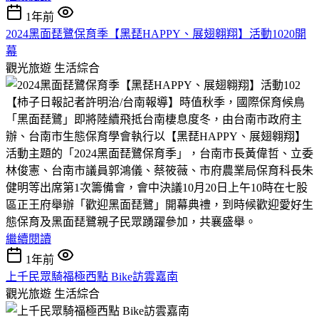
1年前
2024黑面琵鷺保育季【黑琵HAPPY、展翅翱翔】活動1020開
幕
觀光旅遊
生活綜合
【柿子日報記者許明治/台南報導】時值秋季，國際保育候鳥
「黑面琵鷺」即將陸續飛抵台南棲息度冬，由台南市政府主
辦、台南市生態保育學會執行以【黑琵HAPPY、展翅翱翔】
活動主題的「2024黑面琵鷺保育季」，台南市長黃偉哲、立委
林俊憲、台南市議員郭鴻儀、蔡筱薇、市府農業局保育科長朱
健明等出席第1次籌備會，會中決議10月20日上午10時在七股
區正王府舉辦「歡迎黑面琵鷺」開幕典禮，到時候歡迎愛好生
態保育及黑面琵鷺親子民眾踴躍參加，共襄盛舉。
繼續閱讀
1年前
上千民眾騎福極西點 Bike訪雲嘉南
觀光旅遊
生活綜合