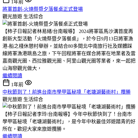
1年前
將軍首創-火燒祭暨夕落餐桌正式登場
觀光旅遊
生活綜合
【柿子日報記者林易緒/台南報導】 2024將軍區馬沙溝首度再
創新大型活動「火燒祭暨夕落餐桌」，於今日9月13日將軍漁
港-船之棧休憩村舉辦，並結合80多間北中南旅行社及媒體踩
線將軍漁港跳島之旅，下午回程將軍在媒合將軍在地業者及雲
嘉南觀光圈、西拉雅觀光圈、阿里山觀光圈等業者，來一起把
山海戀觀光做大，
繼續閱讀
1年前
中秋節到了！前進台南市學甲區秘境「老塘湖藝術村」攬勝
觀光旅遊
生活綜合
【柿子日報記者李玲/台南報導】今年中秋節快到了！台南市
學甲區秘境「老塘湖藝術村」，是今年中秋最佳郊遊踏青的好
所在，歡迎大家來旅遊攬勝。
繼續閱讀