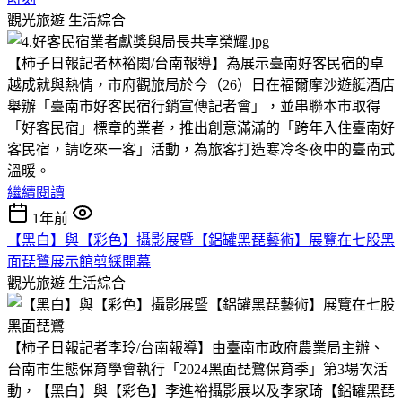
觀光旅遊
生活綜合
【柿子日報記者林裕閎/台南報導】為展示臺南好客民宿的卓
越成就與熱情，市府觀旅局於今（26）日在福爾摩沙遊艇酒店
舉辦「臺南市好客民宿行銷宣傳記者會」，並串聯本市取得
「好客民宿」標章的業者，推出創意滿滿的「跨年入住臺南好
客民宿，請吃來一客」活動，為旅客打造寒冷冬夜中的臺南式
溫暖。
繼續閱讀
1年前
【黑白】與【彩色】攝影展暨【鋁罐黑琵藝術】展覽在七股黑
面琵鷺展示館剪綵開幕
觀光旅遊
生活綜合
【柿子日報記者李玲/台南報導】由臺南市政府農業局主辦、
台南市生態保育學會執行「2024黑面琵鷺保育季」第3場次活
動，【黑白】與【彩色】李進裕攝影展以及李家琦【鋁罐黑琵