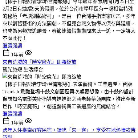
【柿子日報記者李玲/台南報導】今年過年春節期間1月25日至
2月2日有連續9天的假期。位於台南市學甲區有一處相當特殊
的秘境「老塘湖藝術村」，是由一位台灣手指畫家匡乙，多年
來以創舊藝術的方法開創，不但讓台灣文物得以保存與延續，
也成為另類旅遊勝景，春節連續假期期間來此一遊，一定讓人
不虛此行！
繼續閱讀
1年前
來自荒域的『時空魔花』即將綻放
觀光旅遊
生活綜合
【柿子日報記者李玲/台南報導】表演藝術 × 工業遺產，台版
Teamlab 驚豔登場十鼓文創園區再次顛覆想像，由十鼓的設計
顧問知名電影美術指導吉娃娃鄭之涵老師帶領團隊，推出全新
巨作「時空魔花」，創造藝術與工業遺產的無縫結合。
繼續閱讀
1年前
跨年入住臺南好客民宿，請吃「來一客」，享受在地熱情款待
時刻