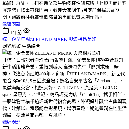
藝術】展覽，15日在農業部生物多樣性研究所「七股黑面琵鷺
展示館」隆重剪綵開幕，歡迎大家明年5月底前保握展覽期
間，踴躍前往觀賞琳瑯滿目的黑面琵鷺文創作品。
繼續閱讀
1年前
統一企業集團ZEELAND-MARK 與您相遇美好
觀光旅遊
生活綜合
【柿子日報記者李玲/台南報導】統一企業集團積極整合並創
新生活服務產業，秉持創辦人 高清愿先生「開創求新」精
神，欣逢台南建城400年，嶄新「ZEELAND-MARK」新世代
複合商場10月9日因應登場；選名自安平古名「Zeelandia」，
象徵海陸交會，相遇美好。7-ELEVEN、康是美、BEING
spa、星巴克、21世紀、精品巧克力店「CupiCho」攜手相伴，
一體建物架構千逾坪新世代複合商場，外觀設計融合古典與現
代，建築以21種繽紛色彩呈現，增添童趣，期能豐潤在地生活
體驗，憑添台南古都一頁風華。
繼續閱讀