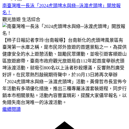
南臺灣唯一長泳「2024虎頭埤水與綠─泳渡虎頭埤」開放報
名！
觀光旅遊
生活綜合
【柿子日報記者李玲/台南報導】台南新化的虎頭埤風景區有
臺灣第一水庫之稱，是市民郊外旅遊的首選景點之一，為提供
健康安全的水上遊憩活動、鼓勵民眾運動，並吸引遊客順遊山
區旅遊廊帶，臺南市政府觀光旅遊局自112年起首度舉辦虎頭
埤泳渡活動，就吸引800名以上泳者秒殺爆滿，
反響熱烈廣受
好評。在民眾熱烈敲碗期待聲中，於10月13日將再次舉辦
「2024虎頭埤水與綠－泳渡虎頭埤」活動。黃偉哲市長宣佈今
年活動有多項優化措施，推出三種專屬泳渡套裝遊程，同步行
銷本市相關景點。
活動內容豐富精彩，提醒大家儘早報名，以
免錯失南台灣唯一的泳渡活動。
繼續閱讀