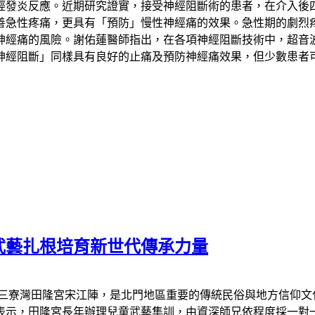
經發炎反應。近期研究證實，接受神經阻斷術的患者，在介入後
善急性疼痛，更具有「預防」慢性神經痛的效果。急性期的劇烈
神經痛的風險。謝佑蓮醫師指出，在各項神經阻斷技術中，超音
神經阻斷」同樣具有良好的止痛及預防神經痛效果，但少數患者
武藝扎根培育新世代傳承力量
區三寮灣田隆宮宋江陣，是北門地區重要的傳統民俗與地方信仰文
表示，田隆宮長年辦理兒童武藝集訓，由資深師兄依程度採一對