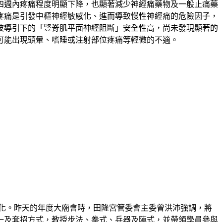
四週內疼痛程度明顯下降，也顯著減少神經痛藥物及一般止痛藥
疼痛是引發中樞神經敏感化、進而導致慢性神經痛的危險因子，
波導引下的「豎脊肌平面神經阻斷」安全性高，尚未發現顯著的
可能出現頭暈、嗜睡或注射部位疼痛等輕微的不適。
化。昨天的年度大廟會時，田隆宮管委會主委曾洪沛強調，將
一及套招方式，教授步法、拳式、兵器及陣式，並帶領學員參與