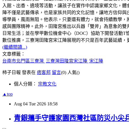
入館、出香、遶境等活動，讓孩子在實作中認識家鄉文化，體
陣不僅是武藝傳承，也是家族共同的文化記憶，讓地方信仰與庄
導學員，風雨無阻。他表示，只要還有體力，就會持續教學，
感與團隊精神。此外，田隆宮推出以兵器「雙斧」為意象的雙
日常生活；並在學甲數位機會中心（DOC）協助下開發活動T
數位推廣，三寮灣田隆宮宋江陣展現的不只是百年武藝延續，
(繼續閱讀...)
文章標籤：
台南市北門區三寮灣
三寮灣田隆宮宋江陣
宋江陣
柿子日報 發表在
痞客邦
留言
(0)
人氣(
)
個人分類：
宗教文化
▲top
Aug
04
Tue
2026
18:58
青銀攜手守護家園西灣社區防災小尖