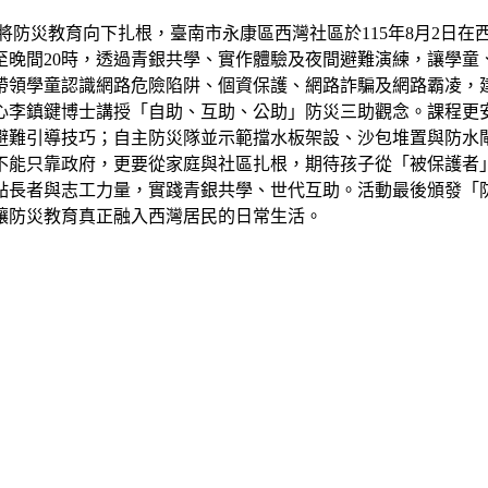
防災教育向下扎根，臺南市永康區西灣社區於115年8月2日在
至晚間20時，透過青銀共學、實作體驗及夜間避難演練，讓學
帶領學童認識網路危險陷阱、個資保護、網路詐騙及網路霸凌，
心李鎮鍵博士講授「自助、互助、公助」防災三助觀念。課程更
避難引導技巧；自主防災隊並示範擋水板架設、沙包堆置與防水
不能只靠政府，更要從家庭與社區扎根，期待孩子從「被保護者
點長者與志工力量，實踐青銀共學、世代互助。活動最後頒發「
讓防災教育真正融入西灣居民的日常生活。