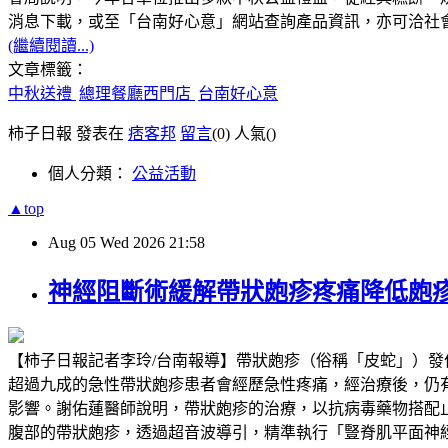
消息下載，或至「台南好心意」網站查詢產品資訊，亦可洽社會局身
(繼續閱讀...)
文章標籤：
中秋送禮
總理餐廳西門店
台南好心意
柿子日報 發表在
痞客邦
留言
(0)
人氣(
)
個人分類：
公益活動
▲top
Aug
05
Wed
2026
21:58
神經阻斷術緩解帶狀皰疹疼痛降低皰
【柿子日報記者李玲/台南報導】帶狀皰疹（俗稱「皮蛇」）
超過九成的急性帶狀皰疹患者會經歷急性疼痛，經治療後，仍有超過兩成
影響。謝佑蓮醫師說明，帶狀皰疹的治療，以抗病毒藥物搭配
腹部的帶狀皰疹，透過超音波導引，精準執行「豎脊肌平面神經阻斷」（Erector