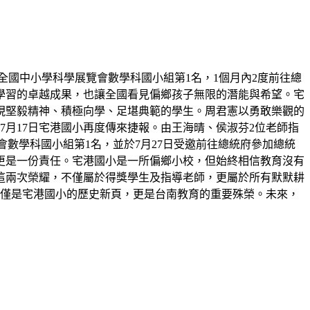
屆全國中小學科學展覽會數學科國小組第1名，1個月內2度前往總
學習的卓越成果，也讓全國看見偏鄉孩子無限的潛能與希望。宅
展現堅毅精神、積極向學、足堪典範的學生。周君憲以勇敢樂觀的
月17日宅港國小再度傳來捷報。由王海晴、侯淑芬2位老師指
展覽會數學科國小組第1名，並於7月27日受邀前往總統府參加總統
更是一份責任。宅港國小是一所偏鄉小校，但始終相信教育沒有
這兩次榮耀，不僅屬於得獎學生及指導老師，更屬於所有默默耕
不僅是宅港國小的歷史新頁，更是台南教育的重要殊榮。未來，