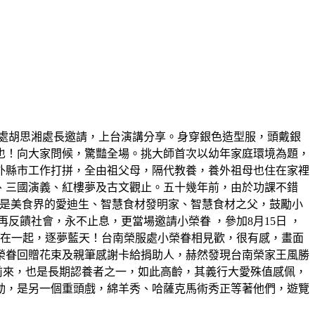
處胡思湘處長邀請，上台演講分享。身穿銀色造型服，頭戴銀
也！向大家問候，驚豔全場。挑大師首次以幼年家庭環境為題，
外縣市工作打拼，全由祖父母，隔代教養，養外祖母也住在家裡
、三國演義、紅樓夢及古文觀止。五十幾年前，由於功課不錯
，他是美食界的愛迪生、智慧食材發明家、智慧食材之父，鼓勵小
饋社會，永不止息，更當場邀請小榮眷 ，參加8月15日 ，
機在一起，逐夢藍天！台南榮服處小榮眷相見歡，很有感，畫面
榮眷回贈花束及親筆感謝卡給捐助人，赫然發現台南榮家王風勝
前來，也是長期認養者之一，如此高齡，其義行大愛殊值感佩，
動，是另一個重頭戲，綿羊秀、哈薩克馬術秀正等著他們，遊覽