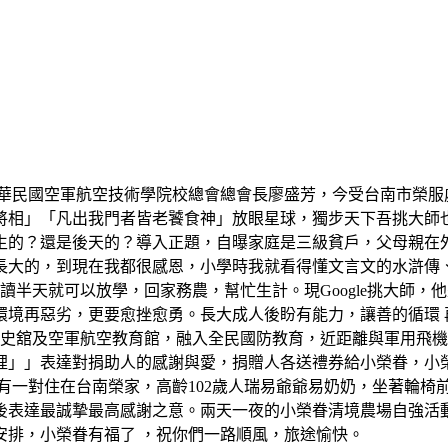
中華民國空軍航空技術學院校總會總會長廖盛芳，今受台南市榮服
將相」「凡出我門者皆老饕食神」放眼星球，獨步天下吾挑大師
生的？還是後天的？導入正題，自曝家庭是三級貧戶，父母親在
長大的，到現在我都很感恩，小學時我就看得懂文言文的水滸傳
讀半天就可以放學，回家務農，幫忙生計。現Google挑大師
境再惡劣，更要愈挫愈勇。長大成人後盼有能力，讓善的循環 再反
軍史舘及空軍航空教育館，融入全民國防教育，近距離與軍用飛
裡」」表達對捐助人的感謝與愛，捐贈人各送禮券給小榮眷，小
有一對住在台南榮家，高齡102歲人瑞易爺爺易奶奶，坐著輪椅
後表達最誠摯最高感謝之意。兩天一夜的小榮眷清境農場自強活
安排，小榮眷有福了 ，祝你們一路順風，旅途愉快。