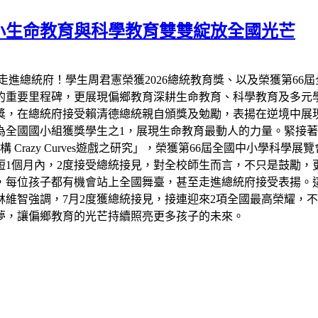
小生命教育與科學教育雙雙綻放全國光芒
走進總統府！學生周君憲榮獲2026總統教育獎、以及榮獲第66
的重要里程碑，更展現偏鄉教育深耕生命教育、科學教育及多元
教育獎，在總統府接受賴清德總統親自頒獎及勉勵，表揚在逆境中
全國國小組獲獎學生之1，展現生命教育最動人的力量。緊接著7
razy Curves遊戲之研究」，榮獲第66屆全國中小學科學
短1個月內，2度接受總統接見，對全校師生而言，不只是鼓勵，
，每位孩子都有機會站上全國舞臺，甚至走進總統府接受表揚。
維智強調，7月2度獲總統接見，接連迎來2項全國最高榮耀，
夢，讓偏鄉教育的光芒持續照亮更多孩子的未來。