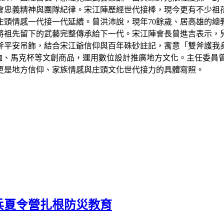
會忠義精神與團隊紀律。宋江陣歷經世代接棒，現今更有不少祖
頭情感一代接一代延續。曾洪沛說，現年70餘歲、居高雄的總
將祖先留下的武藝完整傳承給下一代。宋江陣會長曾進吉表示，
斧平安吊飾，結合宋江爺信仰與百年硃砂註記，寓意「雙斧護我
恤、馬克杯等文創商品，運用數位設計推廣地方文化。主任委員
更是地方信仰、家族情感與庄頭文化世代接力的具體寫照。
兵夏令營扎根防災教育