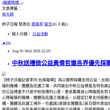
(繼續閱讀...)
文章標籤：
挑大師
柿子日報 發表在
痞客邦
留言
(0)
人氣(
)
個人分類：
公益活動
▲top
Aug
05
Wed
2026
22:29
中秋送禮做公益黃偉哲邀各界優先採
【柿子日報記者李玲/台南報導】為以實際採購支持公益，台南
福利機構、團體及庇護工場，共同展出中秋公益禮盒及特色產
份公益禮盒不只是中秋送禮的心意，更承載著身心障礙朋友努
心障礙福利機構、團體及庇護工場產品，以穩定訂單支持服務
構、團體及庇護工場外，也邀請2家婦女團體及2家日間作業
會局說明，今年各單位推出多款中秋公益禮盒，從經典糕餅、