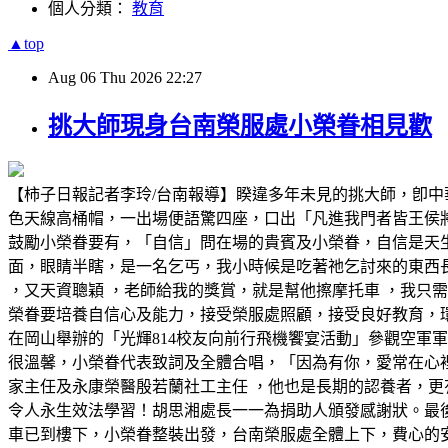
個人分類：
教育
▲top
Aug
06
Thu
2026
22:27
挑大師現身台南榮服處小榮眷相見歡
【柿子日報記者李玲/台南報導】睽違多年未見的挑大師，卽
色天線高桶帽，一出場便語驚四座，口出「凡進我門者皆王侯
鼓勵小榮眷要有，「自信」問在場的貴賓及小榮眷，自信是天
面，眼睛半瞎，是一名乞丐，我小時候是吃著祂乞討來的東西
，又天資聰穎 ，老師給我的獎賞，就是幫他擦摩托車 ，我只需
榮眷要培養自信心及能力，接受榮服處照顧，接受良好教育，環
在岡山舉辦的「光輝814校友向前行飛機饗宴活動」參觀空軍
很溫馨，小榮眷代表致詞及全體合唱，「因為有你，愛常在心
家主任及永康榮醫殷若蘭社工主任 ，他也是長期的認養者，更
令人永生效法學習！胡思湘處長一一為捐助人頒發感謝狀。最
車已到樓下，小榮眷整裝出發，台南榮服處全體上下，費心的