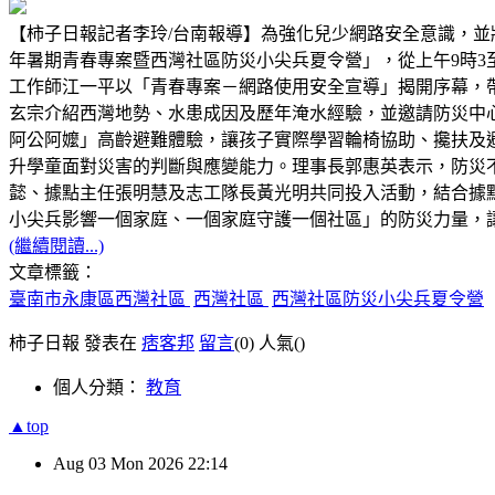
【柿子日報記者李玲/台南報導】為強化兒少網路安全意識，並將
年暑期青春專案暨西灣社區防災小尖兵夏令營」，從上午9時3
工作師江一平以「青春專案－網路使用安全宣導」揭開序幕，
玄宗介紹西灣地勢、水患成因及歷年淹水經驗，並邀請防災中
阿公阿嬤」高齡避難體驗，讓孩子實際學習輪椅協助、攙扶及
升學童面對災害的判斷與應變能力。理事長郭惠英表示，防災
懿、據點主任張明慧及志工隊長黃光明共同投入活動，結合據
小尖兵影響一個家庭、一個家庭守護一個社區」的防災力量，
(繼續閱讀...)
文章標籤：
臺南市永康區西灣社區
西灣社區
西灣社區防災小尖兵夏令營
柿子日報 發表在
痞客邦
留言
(0)
人氣(
)
個人分類：
教育
▲top
Aug
03
Mon
2026
22:14