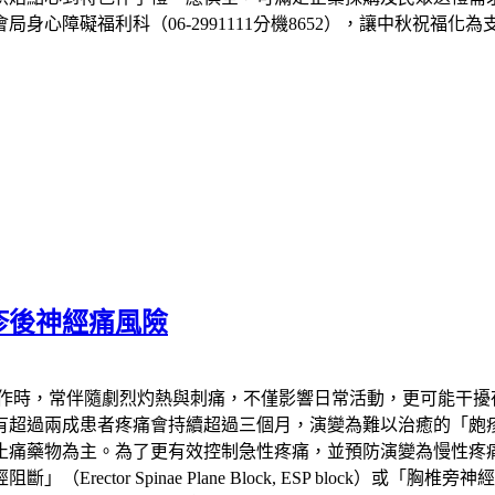
心障礙福利科（06-2991111分機8652），讓中秋祝福化
疹後神經痛風險
發作時，常伴隨劇烈灼熱與刺痛，不僅影響日常活動，更可能干擾
患者疼痛會持續超過三個月，演變為難以治癒的「皰疹後神經痛」（Pos
止痛藥物為主。為了更有效控制急性疼痛，並預防演變為慢性疼
 Spinae Plane Block, ESP block）或「胸椎旁神經阻斷