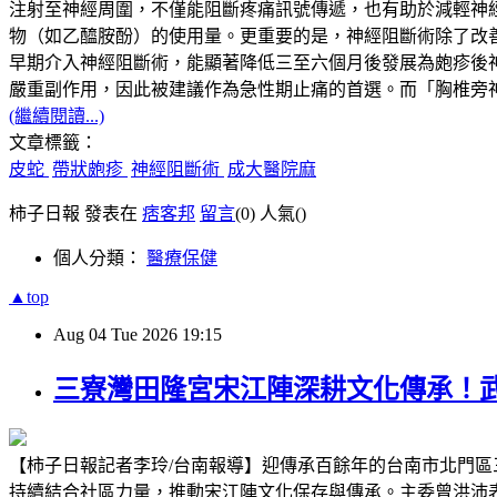
注射至神經周圍，不僅能阻斷疼痛訊號傳遞，也有助於減輕神
物（如乙醯胺酚）的使用量。更重要的是，神經阻斷術除了改
早期介入神經阻斷術，能顯著降低三至六個月後發展為皰疹後
嚴重副作用，因此被建議作為急性期止痛的首選。而「胸椎旁
(繼續閱讀...)
文章標籤：
皮蛇
帶狀皰疹
神經阻斷術
成大醫院麻
柿子日報 發表在
痞客邦
留言
(0)
人氣(
)
個人分類：
醫療保健
▲top
Aug
04
Tue
2026
19:15
三寮灣田隆宮宋江陣深耕文化傳承！
【柿子日報記者李玲/台南報導】迎傳承百餘年的台南市北門
持續結合社區力量，推動宋江陣文化保存與傳承。主委曾洪沛