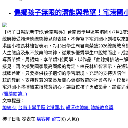
偏鄉孩子無限的潛能與希望！宅港國
【柿子日報記者李玲/台南報導】台南市學甲區宅港國小7月2度
統府接受賴清德總統接見與表揚，不僅寫下宅港國小創校以來
港國小校長林維智表示，7月3日學生周君憲榮獲2026總統
人生態度及永不放棄的精神，從眾多優秀學生中脫穎而出，成為
導黃芊媃、周語婕、李芊穎3位同學，以作品「曲線排排站－解構 C
接見，再次接受國家最高層級的肯定。校長林維智表示，在短
城鄉差距，只要提供孩子適切的學習環境、充足的支持與陪伴
耘的教師、支持教育的家長及關心偏鄉教育的社會各界。校長林
宅港國小將持續秉持教育初心，讓每位孩子勇敢築夢、踏實追
(繼續閱讀...)
文章標籤：
總統府
台南市學甲區宅港國小
賴清德總統
總統教育獎
柿子日報 發表在
痞客邦
留言
(0)
人氣(
)