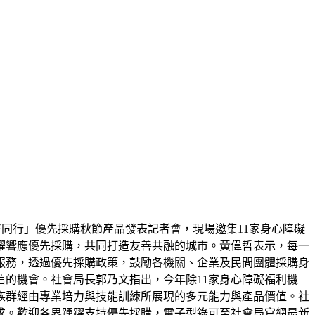
好同行」優先採購秋節產品發表記者會，現場邀集11家身心障礙
躍響應優先採購，共同打造友善共融的城市。黃偉哲表示，每一
服務，透過優先採購政策，鼓勵各機關、企業及民間團體採購身
的機會。社會局長郭乃文指出，今年除11家身心障礙福利機
族群經由專業培力與技能訓練所展現的多元能力與產品價值。社
求。歡迎各界踴躍支持優先採購，電子型錄可至社會局官網最新