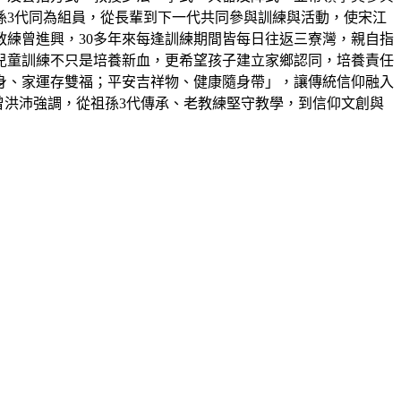
孫3代同為組員，從長輩到下一代共同參與訓練與活動，使宋江
教練曾進興，30多年來每逢訓練期間皆每日往返三寮灣，親自指
兒童訓練不只是培養新血，更希望孩子建立家鄉認同，培養責任
身、家運存雙福；平安吉祥物、健康隨身帶」，讓傳統信仰融入
曾洪沛強調，從祖孫3代傳承、老教練堅守教學，到信仰文創與