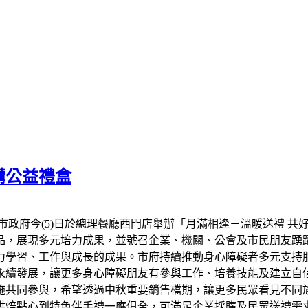
購公益禮盒
市政府今(5)日於總理餐廳西門店舉辦「月滿相逢－溫暖送禮 共
品，展現多元培力成果，並號召企業、機關、公會及市民朋友踴
力學習、工作與成長的成果。市府持續推動身心障礙者多元支持
永續發展，讓更多身心障礙朋友有參與工作、培養技能及建立自信
設施共同參與，希望透過中秋重要銷售檔期，讓更多民眾看見不同
烘焙點心到特色伴手禮一應俱全，可滿足企業採購及民眾送禮需