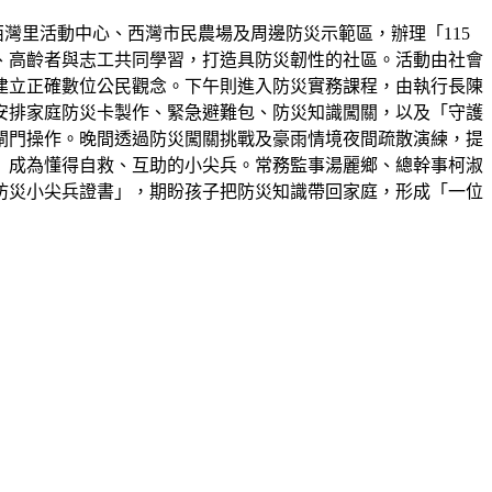
西灣里活動中心、西灣市民農場及周邊防災示範區，辦理「115
童、高齡者與志工共同學習，打造具防災韌性的社區。活動由社會
建立正確數位公民觀念。下午則進入防災實務課程，由執行長陳
安排家庭防災卡製作、緊急避難包、防災知識闖關，以及「守護
閘門操作。晚間透過防災闖關挑戰及豪雨情境夜間疏散演練，提
」成為懂得自救、互助的小尖兵。常務監事湯麗鄉、總幹事柯淑
防災小尖兵證書」，期盼孩子把防災知識帶回家庭，形成「一位