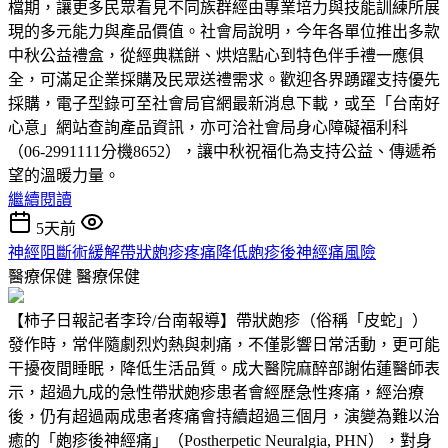
檔期，讓更多民眾看見不同族群經由專業培力與技能訓練所展
現的多元能力與產品價值。社會局說明，今年各單位推出多款
中秋公益禮盒，從經典糕餅、烘焙點心到特色伴手禮一應俱
全，可滿足企業採購及民眾送禮需求。歡迎各界踴躍支持優先
採購，電子型錄可至社會局官網最新消息下載，或至「台南好
心意」網站查詢產品資訊，亦可洽社會局身心障礙福利科
（06-2991111分機8652），讓中秋祝福化為支持公益、傳遞希
望的溫暖力量。
繼續閱讀
5天前
神經阻斷術緩解帶狀皰疹疼痛降低皰疹後神經痛風險
醫療保健
醫療保健
【柿子日報記者李玲/台南報導】帶狀皰疹（俗稱「皮蛇」）
發作時，常伴隨劇烈灼熱與刺痛，不僅影響日常活動，更可能
干擾夜間睡眠，降低生活品質。成大醫院麻醉部謝佑蓮醫師表
示，超過九成的急性帶狀皰疹患者會經歷急性疼痛，經治療
後，仍有超過兩成患者疼痛會持續超過三個月，演變為難以治
癒的「皰疹後神經痛」（Postherpetic Neuralgia, PHN），對身