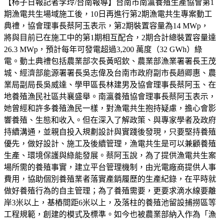
【柿子日報記者李玲/台南報導】台南市南瀛養殖生產協會第1
期漁電共生場域施工後，10日再進行第2期漁電共生專案動工
典禮，協會理事長蔡阿玉表示，第2期裝置容量為14 MWp，
將與目前已在施工中的第1期相互配合，2期合計總裝置容量達
26.3 MWp，預計每年可發電超過3,200 萬度（32 GWh）綠
電。動土典禮包括農業部次長黃昭欽、農業部漁業署署長王茂
城、經濟部能源署署長吳志偉及台南市政府副市長趙卿惠、農
業局副局長吳威達、學甲區長林建男及協會理事長蔡阿玉、在
地養殖漁民社區共襄盛舉。南瀛養殖協會理事長蔡阿玉表示，
她曾經和許多養殖漁民一樣，對漁電共生抱持疑慮，擔心會影
響養殖、生態和收入。但在深入了解政策、與專家學者及政府
持續溝通，並親自投入規劃設計與實踐後發現，只要堅持養殖
優先，做好設計、施工及後續管理，漁電共生是可以兼顧養殖
生產、環境保護與綠能發展。蔡阿玉說，為了提供漁電共生案
場所需的養殖事實，建立平台管理機制，由光電廠商提供人事
費用，協助個別養殖業者落實產銷履歷的生產紀錄，在平時就
做好養殖行為的自主管理；為了養殖需要，更要求滴水線要離
岸3米以上，基樁間距6米以上，及落柱的養殖池留設捕撈區等
工程規範，創建的模式及標準。如今也被農業部納入作為「漁