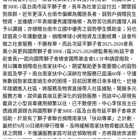
會300E-1區台南市延平獅子會，長年為社會公益付出，關懷弱
勢族群。近年更深入台南市偏鄉為獨居長者、弱勢戶捐贈民生
物資，並連續37年表揚優秀護理楷模，為勞苦功高的護理人員
予以讚揚；亦頒贈台南市立國中優秀之弱勢學生獎助金；另也
提倡青少年運動健身，捐贈棒球小將物資及活動經費，該會所
做之社會服務，不勝枚舉。而此次延平獅子會2025-2026會長
黃小英更與國際獅子會300E-1區2025-2026總監黄裕洲(延平會
前會長)一起向國際獅子會總會國際基金會LCIF申請提撥款，
用以購車捐贈南台南家扶中心，期望幫助更多需要關心的弱勢
家庭及學子。南台南家扶中心深耕在地服務已屆滿60年，守護
無數弱勢家庭度過生命的困境。目前因業務日漸多樣化，近幾
年陸續進入社區，將服務及物資直接帶入社區據點，開展多元
服務方案，提供最直接且更深化的弱勢服務。而該中心原現有
載貨之小型貨車運用頻繁以往，已不敷使用，中心李保良主任
透過資源媒合與國際獅子會300E-1區及台南市延平獅子會尋求
協助，於是有了獅子會聯合捐贈南家扶「扶幼專車」之計劃，
最終於8月10日順利舉行贈車，及時緩解南家扶物資載送及配
送之問題，不僅讓服務家庭可就近領取物資，亦將路途奔波節