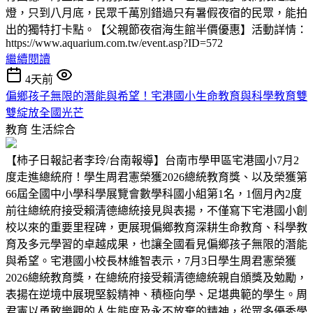
燈，只到八月底，民眾千萬別錯過只有暑假夜宿的民眾，能拍
出的獨特打卡點。【父親節夜宿海生館半價優惠】活動詳情：
https://www.aquarium.com.tw/event.asp?ID=572
繼續閱讀
4天前
偏鄉孩子無限的潛能與希望！宅港國小生命教育與科學教育雙
雙綻放全國光芒
教育
生活綜合
【柿子日報記者李玲/台南報導】台南市學甲區宅港國小7月2
度走進總統府！學生周君憲榮獲2026總統教育獎、以及榮獲第
66屆全國中小學科學展覽會數學科國小組第1名，1個月內2度
前往總統府接受賴清德總統接見與表揚，不僅寫下宅港國小創
校以來的重要里程碑，更展現偏鄉教育深耕生命教育、科學教
育及多元學習的卓越成果，也讓全國看見偏鄉孩子無限的潛能
與希望。宅港國小校長林維智表示，7月3日學生周君憲榮獲
2026總統教育獎，在總統府接受賴清德總統親自頒獎及勉勵，
表揚在逆境中展現堅毅精神、積極向學、足堪典範的學生。周
君憲以勇敢樂觀的人生態度及永不放棄的精神，從眾多優秀學