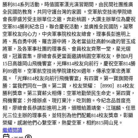
勝利814系列活動，時值國軍漢光演習期間，由民間社團推廣
全民國防教育，共同守護台灣的家園 。空軍航空技術學院總
會長廖盛芳受主辦單位之邀，奔赴桃園，大讚主辦單位為慶祝
空軍814勝利紀念日，聯合慶祝活動，並廣推全民國防，凝聚
空軍校友向心力，中央軍事院校校友總會，理事長彭進明上
將、馬自勇中將、羅吉源中將，及老當益壯高齡96歲的管玉成
將軍，及各軍事社團的理事長、會員校友齊聚一堂，星光熠
熠，冠蓋雲集。廖總會長更當面邀請桃園空軍校友，參加8月
15日高雄岡山飛機饗宴，光輝814校友向前行，慶祝空軍814勝
利89週年，空軍航空技術學院建校90週年，傳承空軍忠勇軍
風。「光輝814校友向前行飛機饗宴」有四寶。第一寶旗開得
勝：當我們同在一旗。第二寶 ，校友榮耀：［8990］814校友
勝利獎章。第三寶薪火相傳：空軍地勤榮民生命史。第四寶，
飛機饗宴：外燴辦桌、現打果汁，吃到飽。今紀念品首度亮
相，廖總會長恭請彭進明上將，頒贈給蕭靖奎、江瑞麟、任恩
光三位主辦的理事長，並特別為他們配戴814校友獎章，彰顯
榮耀，感謝他們心繫空軍，熱愛空軍，相約815岡山見。
繼續閱讀