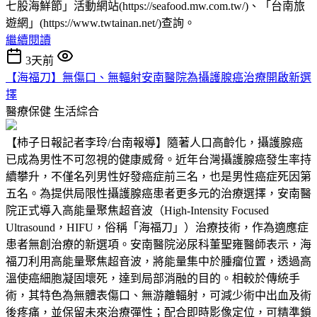
七股海鮮節」活動網站(https://seafood.mw.com.tw/)、「台南旅
遊網」(https://www.twtainan.net/)查詢。
繼續閱讀
3天前
【海福刀】無傷口、無輻射安南醫院為攝護腺癌治療開啟新選
擇
醫療保健
生活綜合
【柿子日報記者李玲/台南報導】隨著人口高齡化，攝護腺癌
已成為男性不可忽視的健康威脅。近年台灣攝護腺癌發生率持
續攀升，不僅名列男性好發癌症前三名，也是男性癌症死因第
五名。為提供局限性攝護腺癌患者更多元的治療選擇，安南醫
院正式導入高能量聚焦超音波（High-Intensity Focused
Ultrasound，HIFU，俗稱「海福刀」）治療技術，作為適應症
患者無創治療的新選項。安南醫院泌尿科董聖雍醫師表示，海
福刀利用高能量聚焦超音波，將能量集中於腫瘤位置，透過高
溫使癌細胞凝固壞死，達到局部消融的目的。相較於傳統手
術，其特色為無體表傷口、無游離輻射，可減少術中出血及術
後疼痛，並保留未來治療彈性；配合即時影像定位，可精準鎖