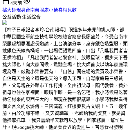
4天前
挑大師現身台南榮服處小榮眷相見歡
公益活動
生活綜合
【柿子日報記者李玲/台南報導】睽違多年未見的挑大師，卽
中華民國空軍航空技術學院校總會總會長廖盛芳，今受台南市
榮服處胡思湘處長邀請，上台演講分享。身穿銀色造型服，頭
戴銀色天線高桶帽，一出場便語驚四座，口出「凡進我門者皆
王侯將相」「凡出我門者皆老饕食神」放眼星球，獨步天下吾
挑大師也！向大家問候，驚豔全場。挑大師首次以幼年家庭環
境為題，鼓勵小榮眷要有，「自信」問在場的貴賓及小榮眷，
自信是天生的？還是後天的？導入正題，自曝家庭是三級貧
戶，父母親在外縣市工作打拼，全由祖父母，隔代教養，養外
祖母也住在家裡面，眼睛半瞎，是一名乞丐，我小時候是吃著
祂乞討來的東西長大的，到現在我都很感恩，小學時我就看得
懂文言文的水滸傳、三國演義、紅樓夢及古文觀止。五十幾年
前，由於功課不錯 ，又天資聰穎 ，老師給我的獎賞，就是幫
他擦摩托車 ，我只需讀半天就可以放學，回家務農，幫忙生
計。現Google挑大師，他是美食界的愛迪生、智慧食材發明