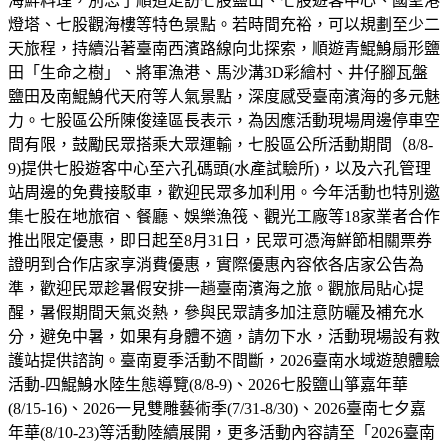
海鮮料理，別忘了順道走訪七股鹽山、七股遊客中心、國聖港
燈塔、七股觀海樓等特色景點。若時間充裕，可以規劃至少二
天旅程，持續沿著臺南西濱路線向北探索，順遊青鯤鯓扇形鹽
田「生命之樹」、將軍漁港、馬沙溝3D彩繪村、井仔腳瓦盤
鹽田及南鯤鯓代天府等人氣景點，深度感受臺南濱海的多元魅
力。七股區公所陳俊達區長表示，為因應活動現場周邊停車空
間有限，鼓勵民眾搭乘大眾運輸，七股區公所活動期間（8/8-
9)提供七股遊客中心至六孔碼頭(水產試驗所)，以及六孔管理
站周邊的免費接駁車，歡迎民眾多加利用。今年活動也特別邀
集七股在地旅宿、餐廳、娛樂漁筏、觀光工廠等18家業者合作
推出限定優惠，即日起至8月31日，民眾可憑海鮮節相關票券
證明到合作店家享消費優惠，實際優惠內容依各店家公告為
準，歡迎民眾趁暑假安排一趟臺南濱海之旅。觀旅局貼心提
醒，暑假期間天氣炎熱，參與民眾請多加注意防曬及補充水
分，避免中暑，如果有身體不適，請勿下水，活動現場設有救
護站提供諮詢。臺南夏季活動不間斷，2026臺南水域遊憩體驗
活動-四鯤鯓水陸生態導覽(8/8-9)、2026七股鹽山箏嘉年華
(8/15-16)、2026一見雙雕藝術季(7/31-8/30)、2026臺南七夕嘉
年華(8/10-23)等活動陸續展開，更多活動內容請至「2026臺南