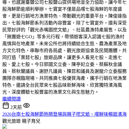
導，也感謝臺鹽公司七股鹽山提供場地並全力協助，讓今年七
股海鮮節能順利舉辦。七寶宴不僅是品嚐七股海鮮的年度盛
會，更是行銷地方漁業特色、帶動觀光的重要平台。陳俊達指
出，七股海鮮節系列活動內容豐富，除了七寶宴外，還有深受
民眾好評的「觀光赤嘴園挖文蛤」、社區農漁特產展售，以及
「揪團遊七GO」等多元行程，帶領遊客深入認識七股的漁村
風情與在地產業。未來公所也將持續結合生態、農漁產業及地
方文化特色，串聯市府各局處、觀光旅遊協會及民間團體，共
同打造「黑琵七股」旅遊品牌，讓更多人看見七股、走進七
股、愛上七股。今日郭國文立委、陳亭妃立委、蔡蘇秋金議
員、蔡秋蘭議員、謝舒凡議員、陳昆和議員及謝龍介立委服務
團隊亦親臨現場，共同推廣七股優質海產，攜手行銷在地漁業
特色，邀請全台民眾來七股品味新鮮海味、欣賞獨特濱海風
光，深度體驗七股豐富的漁業文化與生態魅力。
繼續閱讀
2天前
2026台南七股海鮮節熱鬧登場與親子挖文蛤、嚐鮮味暢遊濱海
觀光旅遊
親子育兒