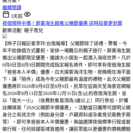
療方案。
繼續閱讀
3天前
夜宿限時半價！屏東海生館推父親節優惠 這時段買更划算
歡樂活動ˋ
親子育兒
【柿子日報記者李玲/台南報導】父親節除了送禮、聚餐，今
年不妨換個方式慶祝，安排一場難忘的親子旅行。屏東海生館
推出父親節限定優惠，邀請大小朋友一起潛入海底世界。凡於
8月8日至8月9日期間完成指定報名條件，即可享有夜宿海生館
「爸爸本人半價」優惠，白天探索海洋生物、夜晚睡在海平面
下，讓「陪伴」成為今年父親節最有溫度的禮物。此次父親節
優惠將於2026年8月8日至8月9日，民眾在這兩天至海景官網報
名2026年8月13日至2026年12月31日(含)止的夜宿海生館，並
以「兩大一小」（收費對象皆須為3歲以上）同行參加，於備
註欄填寫「2026父親節半價優惠」，活動當日攜帶可證明父親
身分之有效文件（例如身分證、戶籍資料或孕產育兒衛教手冊
等），即可享爸爸本人半價優惠，無論選擇夜宿標準行程或套
裝行程、任何就寢區域皆適用，讓民眾能以更優惠的價格體驗