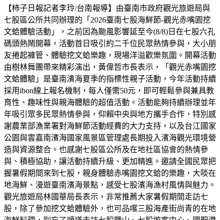
【柿子日報記者李玲/台南報導】由臺南市政府觀光旅遊局與
七股區公所共同辦理的「2026臺南七股海鮮節-觀光赤嘴園挖
文蛤體驗活動」，之前因為颱風影響延至今(8/8)日在七股六孔
碼頭熱鬧開幕，活動首日吸引約二千位民眾熱情參與，大小朋
友捲起褲管、體驗挖文蛤樂趣，現場洋溢歡樂氛圍。開幕活動
由樹林舞團帶來精彩演出，黃偉哲市長表示，「觀光赤嘴園挖
文蛤體驗」是臺南濱海夏季的指標性親子活動，今年活動持續
採用ibon線上報名機制，每人僅需50元，即可輕鬆參與兼具教
育性、趣味性與親海體驗的超值活動。活動能夠持續辦理並年
年吸引眾多民眾熱情參與，仰賴中央與地方攜手合作，特別感
謝農業部漁業署對海鮮節活動經費的大力支持，以及台江國家
公園與雲嘉南濱海國家風景區管理處長期投入濱海觀光環境營
造與資源整合。也感謝七股區公所及在地社區協會的熱情參
與、積極協助，讓活動持續升級、更加精進。邀請全國民眾把
握暑假期間來到七股，親身體驗赤嘴園挖文蛤的樂趣，大啖在
地海鮮、漫遊臺南濱海景點，感受七股濱海漁村風情與魅力。
觀光旅遊局林國華局長表示，非常推薦大家暑假期間走訪七
股，除了參加挖文蛤體驗外，也可品嚐三股海產街尚青的在地