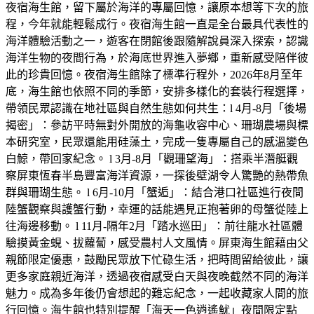
夜宿海生館，留下屬於海洋的專屬回憶，讓原本想等下次的旅
程，今年就能輕鬆成行。夜宿海生館一直是全台最具代表性的
海洋體驗活動之一，遊客在閉館後跟隨解說員深入探索，認識
海洋生物的夜間行為，於海底世界進入夢鄉，重新感受陪伴彼
此的珍貴回憶。夜宿海生館除了標準行程外，2026年8月至年
底，海生館也依照不同的季節，安排多樣化的套裝行程選擇，
帶領民眾認識在地社區與自然生態如何共生：l 4月-8月「後場
揭密」：參訪平時無對外開放的海龜收容中心、珊瑚農場與標
本研究室，民眾還能用硅藻土，完成一隻專屬自己的感溫變色
白鯨，帶回家紀念。 l 3月-8月「觀珊望海」：搭乘半潛艇觀
察屏東恆春半島豐富海洋資源，一探後壁湖令人驚艷的熱帶魚
群與珊瑚生態。 l 6月-10月「蟹逅」：結合港口社區進行夜間
陸蟹觀察與護蟹行動，幸運的話能遇見正抱著卵的母蟹從陸上
往海邊移動。 l 11月-隔年2月「踏水巡田」：前往龍水社區體
驗摸黃金蜆、拔蘿蔔，感受農村人文風情。屏東海生館藉由父
親節限定優惠，鼓勵民眾放下忙碌生活，把時間留給彼此，讓
更多家庭親近海洋，透過夜宿感受白天與夜晚截然不同的海洋
魅力。成為多年後仍會想起的難忘紀念，一起收藏家人間的旅
行回憶。海生館也特別提醒「海天一色逍遙魷」夜間限定點