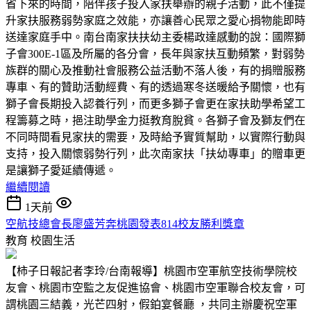
省下來的時間，陪伴孩子投入家扶舉辦的親子活動，此不僅提
升家扶服務弱勢家庭之效能，亦讓善心民眾之愛心捐物能即時
送達家庭手中。南台南家扶扶幼主委楊政達感動的說：國際獅
子會300E-1區及所屬的各分會，長年與家扶互動頻繁，對弱勢
族群的關心及推動社會服務公益活動不落人後，有的捐贈服務
專車、有的贊助活動經費、有的透過寒冬送暖給予關懷，也有
獅子會長期投入認養行列，而更多獅子會更在家扶助學希望工
程籌募之時，挹注助學金力挺教育脫貧。各獅子會及獅友們在
不同時間看見家扶的需要，及時給予實質幫助，以實際行動與
支持，投入關懷弱勢行列，此次南家扶「扶幼專車」的贈車更
是讓獅子愛延續傳遞。
繼續閱讀
1天前
空航技總會長廖盛芳奔桃園發表814校友勝利獎章
教育
校園生活
【柿子日報記者李玲/台南報導】桃園市空軍航空技術學院校
友會、桃園市空監之友促進協會、桃園市空軍聯合校友會，可
謂桃園三結義，光芒四射，假鉑宴餐廳 ，共同主辦慶祝空軍