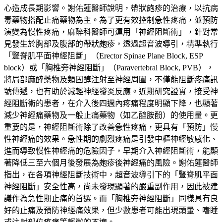
心造成長期影響。謝佑蓮醫師說明，帶狀皰疹的治療，以抗病
毒藥物搭配止痛藥物為主。為了更有效控制急性疼痛，並預防
演變為慢性疼痛，麻醉科醫師可運用「神經阻斷術」，針對常
見發生於胸部及腹部的帶狀皰疹，透過超音波導引，精準執行
「豎脊肌平面神經阻斷」（Erector Spinae Plane Block, ESP
block）或「胸椎旁神經阻斷」（Paravertebral Block, PVB），
將局部麻醉藥物及類固醇注射至神經周圍，不僅能阻斷疼痛訊
號傳遞，也有助於減輕神經發炎反應。近期研究證實，接受神
經阻斷術的患者，在介入後四週內疼痛程度明顯下降，也顯著
減少神經痛藥物及一般止痛藥物（如乙醯胺酚）的使用量。更
重要的是，神經阻斷術除了改善急性疼痛，更具有「預防」慢
性神經痛的效果。急性期的劇烈疼痛是引發中樞神經敏感化、
進而導致慢性神經痛的危險因子，早期介入神經阻斷術，能顯
著降低三至六個月後發展為皰疹後神經痛的風險。謝佑蓮醫師
指出，在各項神經阻斷技術中，超音波導引下的「豎脊肌平面
神經阻斷」安全性高，尚未發現顯著的嚴重副作用，因此被建
議作為急性期止痛的首選。而「胸椎旁神經阻斷」同樣具有良
好的止痛及預防神經痛效果，但少數患者可能出現頭暈、嗜睡