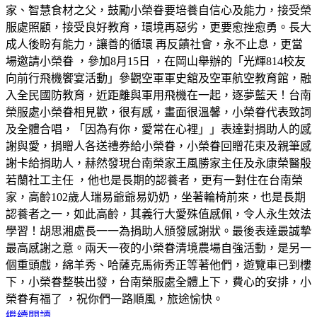
家、智慧食材之父，鼓勵小榮眷要培養自信心及能力，接受榮
服處照顧，接受良好教育，環境再惡劣，更要愈挫愈勇。長大
成人後盼有能力，讓善的循環 再反饋社會，永不止息，更當
場邀請小榮眷 ，參加8月15日 ，在岡山舉辦的「光輝814校友
向前行飛機饗宴活動」參觀空軍軍史舘及空軍航空教育館，融
入全民國防教育，近距離與軍用飛機在一起，逐夢藍天！台南
榮服處小榮眷相見歡，很有感，畫面很溫馨，小榮眷代表致詞
及全體合唱，「因為有你，愛常在心裡」」表達對捐助人的感
謝與愛，捐贈人各送禮券給小榮眷，小榮眷回贈花束及親筆感
謝卡給捐助人，赫然發現台南榮家王風勝家主任及永康榮醫殷
若蘭社工主任 ，他也是長期的認養者，更有一對住在台南榮
家，高齡102歲人瑞易爺爺易奶奶，坐著輪椅前來，也是長期
認養者之一，如此高齡，其義行大愛殊值感佩，令人永生效法
學習！胡思湘處長一一為捐助人頒發感謝狀。最後表達最誠摯
最高感謝之意。兩天一夜的小榮眷清境農場自強活動，是另一
個重頭戲，綿羊秀、哈薩克馬術秀正等著他們，遊覽車已到樓
下，小榮眷整裝出發，台南榮服處全體上下，費心的安排，小
榮眷有福了 ，祝你們一路順風，旅途愉快。
繼續閱讀