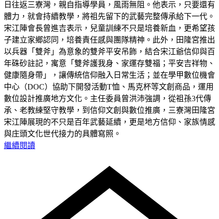
日往返三寮灣，親自指導學員，風雨無阻。他表示，只要還有
體力，就會持續教學，將祖先留下的武藝完整傳承給下一代。
宋江陣會長曾進吉表示，兒童訓練不只是培養新血，更希望孩
子建立家鄉認同，培養責任感與團隊精神。此外，田隆宮推出
以兵器「雙斧」為意象的雙斧平安吊飾，結合宋江爺信仰與百
年硃砂註記，寓意「雙斧護我身、家運存雙福；平安吉祥物、
健康隨身帶」，讓傳統信仰融入日常生活；並在學甲數位機會
中心（DOC）協助下開發活動T恤、馬克杯等文創商品，運用
數位設計推廣地方文化。主任委員曾洪沛強調，從祖孫3代傳
承、老教練堅守教學，到信仰文創與數位推廣，三寮灣田隆宮
宋江陣展現的不只是百年武藝延續，更是地方信仰、家族情感
與庄頭文化世代接力的具體寫照。
繼續閱讀