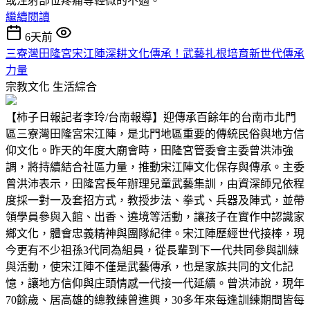
或注射部位疼痛等輕微的不適。
繼續閱讀
6天前
三寮灣田隆宮宋江陣深耕文化傳承！武藝扎根培育新世代傳承
力量
宗教文化
生活綜合
【柿子日報記者李玲/台南報導】迎傳承百餘年的台南市北門
區三寮灣田隆宮宋江陣，是北門地區重要的傳統民俗與地方信
仰文化。昨天的年度大廟會時，田隆宮管委會主委曾洪沛強
調，將持續結合社區力量，推動宋江陣文化保存與傳承。主委
曾洪沛表示，田隆宮長年辦理兒童武藝集訓，由資深師兄依程
度採一對一及套招方式，教授步法、拳式、兵器及陣式，並帶
領學員參與入館、出香、遶境等活動，讓孩子在實作中認識家
鄉文化，體會忠義精神與團隊紀律。宋江陣歷經世代接棒，現
今更有不少祖孫3代同為組員，從長輩到下一代共同參與訓練
與活動，使宋江陣不僅是武藝傳承，也是家族共同的文化記
憶，讓地方信仰與庄頭情感一代接一代延續。曾洪沛說，現年
70餘歲、居高雄的總教練曾進興，30多年來每逢訓練期間皆每