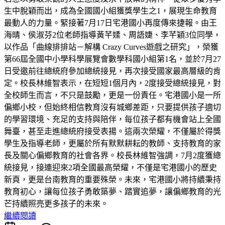
生中脫穎而出，成為全國國小組獲獎學生之1，展現生命教育
最動人的力量。緊接著7月17日宅港國小再度傳來捷報。由王
海晴、侯淑芬2位老師指導黃芊媃、周語婕、李芊穎3位同學，
以作品「曲線排排站－解構 Crazy Curves遊戲之研究」，榮獲
第66屆全國中小學科學展覽會數學科國小組第1名，並於7月27
日受邀前往總統府參加總統接見，再次接受國家最高層級的肯
定。校長林維智表示，在短短1個月內，2度接受總統接見，對
全校師生而言，不只是鼓勵，更是一份責任。宅港國小是一所
偏鄉小校，但始終相信教育沒有城鄉差距，只要提供孩子適切
的學習環境、充足的支持與陪伴，每位孩子都有機會站上全國
舞臺，甚至走進總統府接受表揚。這兩次榮耀，不僅屬於得獎
學生及指導老師，更屬於所有默默耕耘的教師、支持教育的家
長及關心偏鄉教育的社會各界。校長林維智強調，7月2度獲總
統接見，接連迎來2項全國最高榮耀，不僅是宅港國小的歷史
新頁，更是台南教育的重要殊榮。未來，宅港國小將持續秉持
教育初心，讓每位孩子勇敢築夢、踏實追夢，讓偏鄉教育的光
芒持續照亮更多孩子的未來。
繼續閱讀