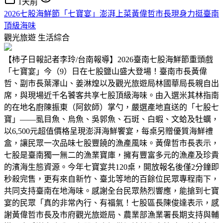
1天前
2026七股海鮮節「七寶宴」澎湃上菜黃偉哲市長現身力挺臺南
頂級海味
觀光旅遊
生活綜合
【柿子日報記者李玲/台南報導】2026臺南七股海鮮節重頭戲
「七寶宴」今（9）日在七股鹽山盛大登場！臺南市長黃偉
哲、副市長葉澤山、姜淋煌以及觀光旅遊局林國華局長親自出
席，與現場近千名饕客共享七股頂級海味。由入選米其林指南
的在地名廚陳振東（阿欽師）掌勺，嚴選產地直送的「七股七
寶」——虱目魚、烏魚、吳郭魚、石斑、白蝦、文蛤及牡蠣，
以6,500元超值價格呈現澎湃海鮮饗宴，每桌另贈優質海鮮禮
盒，讓民眾一次品味七股豐饒的漁產風味。黃偉哲市長表示，
七股是臺南獨一無二的漁業寶庫，擁有豐富多元的漁產及珍貴
的濱海生態資源。今年七寶宴共120桌，開放報名後僅2分鐘即
秒殺完售，更有來自新竹、臺北等地的百餘位民眾專程南下，
共同支持臺南在地海味。感謝全台民眾熱烈響應，能搶到七寶
宴的民眾「真的非常內行、有福氣！七股區長陳俊達表示，感
謝黃偉哲市長及市府觀光旅遊局、農業部漁業署長期支持與輔