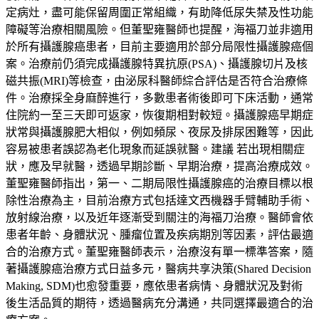
定病灶，盡可能保留周圍正常組織，有助降低尿失禁及性功能
障礙等治療相關風險。但董聖雍醫師也提醒，海福刀並非適用
於所有攝護腺癌患者，目前主要適用於部分局限性攝護腺癌個
案。治療前仍須完成攝護腺特異抗原(PSA)、攝護腺切片及核
磁共振(MRI)等檢查，由泌尿科醫師綜合評估是否符合治療條
件。治療採全身麻醉進行，多數患者術後即可下床活動，通常
住院約一至三天即可返家，恢復期相對較短。攝護腺癌早期症
狀常與攝護腺肥大相似，例如頻尿、夜尿及排尿困難等，因此
容易被患者誤認為老化現象而延誤就醫。建議 若出現相關症
狀，應及早就醫，透過早期診斷、早期治療，提高治療成效。
董聖雍醫師指出，第一、二期局限性攝護腺癌的治療目標以根
除性治療為主，目前治療方式包括達文西機器手臂輔助手術、
放射線治療，以及近年逐漸受到關注的海福刀治療。醫師會依
患者年齡、身體狀況、腫瘤位置及疾病期別等因素，評估最適
合的治療方式。董聖雍醫師表示，治療沒有單一標準答案，隨
著攝護腺癌治療方式日益多元，醫病共享決策(Shared Decision
Making, SDM)也愈發重要，應依患者病情、身體狀況及對術
後生活品質的期待，透過醫病充分溝通，共同選擇最適合的治