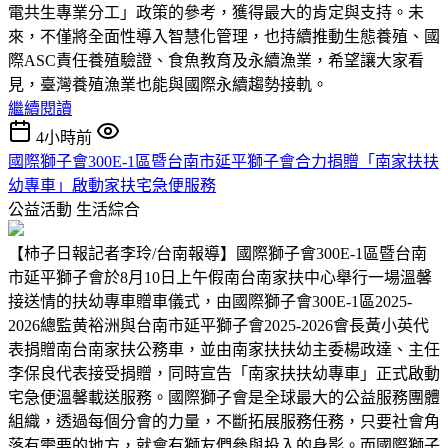
電共生專業分工」政策的參考，獲得最大的肯定與支持。未
來，不僅將全面性導入智慧化管理，也持續推動生態養殖、國
際ASC責任養殖驗證、食魚教育及永續漁業，希望讓大家看
見，臺灣養殖漁業也能與國際永續趨勢接軌。
繼續閱讀
4小時前
國際獅子會300E-1區暨台南市延平獅子會合力捐贈「南家扶扶
幼專車」啟動家扶宅急便服務
公益活動
生活綜合
【柿子日報記者李玲/台南報導】國際獅子會300E-1區暨台南
市延平獅子會於8月10日上午假南台南家扶中心舉行一場溫馨
接送情的扶幼專車贈車儀式，由國際獅子會300E-1區2025-
2026總監黄裕洲與台南市延平獅子會2025-2026會長黃小英代
表捐贈南台南家扶公務車，並由南家扶扶幼主委楊政達、主任
李保良代表接受捐贈，同時宣告「南家扶扶幼專車」正式啟動
宅急便溫馨載送服務。國際獅子會是全球最大的公益服務團體
組織，透過每個分會的力量，不斷拓展服務任務，只要社會角
落有需要的地方，就會有獅友們參與投入的身影。而國際獅子