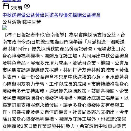
5天前
中秋送禮做公益黃偉哲邀各界優先採購公益禮盒
公益活動
職場甘苦
【柿子日報記者李玲/台南報導】為以實際採購支持公益，台
南市政府今(5)日於總理餐廳西門店舉辦「月滿相逢－溫暖送
禮 共好同行」優先採購秋節產品發表記者會，現場邀集11家
身心障礙福利機構、團體及庇護工場，共同展出中秋公益禮盒
及特色產品，展現多元培力成果，並號召企業、機關、公會及
市民朋友踴躍響應優先採購，共同打造友善共融的城市。黃偉
哲表示，每一份公益禮盒不只是中秋送禮的心意，更承載著身
心障礙朋友努力學習、工作與成長的成果。市府持續推動身心
障礙者多元支持服務，透過優先採購政策，鼓勵各機關、企業
及民間團體採購身心障礙福利機構、團體及庇護工場產品，以
穩定訂單支持服務永續發展，讓更多身心障礙朋友有參與工
作、培養技能及建立自信的機會。社會局長郭乃文指出，今年
除11家身心障礙福利機構、團體及庇護工場外，也邀請2家婦
女團體及2家日間作業設施共同參與，希望透過中秋重要銷售