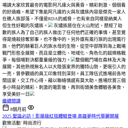
場請大家欣賞最夯的電影阿凡達火與黃昏，精彩刺激、個個看
的好過癮，希望下集能阿凡達的火與灰燼族內容是傑克一家人
在礁人族部落，不僅是RDA的威脅，也有來自同樣是納美人
但生性好戰的灰燼族。
灰燼族居住在火山附近，歷經了劫
數的族人為了自己的族人做出了任何他們正確的事情，甚至覺
得是燒殺掠奪邪事，也不像中的。另外還有風行族的出現風行
族，他們的騎著巨人的族水母的生物，從空中部隊到海上戰場
戰鬥形態全展開、而且是立體化、地域化、角色化的超規格戰
爭，每個場對決都重量級的強力。
整個戰鬥場在森林及大海
展開，其他熟視無名人以大陸張家界的獨特山勢，更吸引人的
一亮，曾參觀過的員工印象特別深刻。員工隊伍式進場前各地
閒話家，交工作心得，藉以聯絡情感有莫大助。進場欣賞三個
多小時益的精彩、刺激的電影後，再到街頭美食體驗各美食，
享受美好一日
繼續閱讀
8個月前
2025 聖誕必訪！影展級紅毯體驗登場 高雄夢時代華麗開展
歡樂活動ˋ
時尚流行