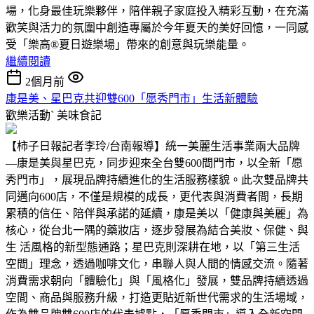
場，化身最佳玩樂夥伴，陪伴親子家庭投入精彩互動，在充滿
歡笑與活力的氛圍中創造專屬於今年夏天的美好回憶，一同感
受「樂高®夏日遊樂場」帶來的創意與玩樂能量。
繼續閱讀
2個月前
康是美、星巴克共迎雙600「愿秀門市」生活新體驗
歡樂活動ˋ
美味食記
【柿子日報記者李玲/台南報導】統一美麗生活事業兩大品牌
—康是美與星巴克，同步迎來全台雙600間門市，以全新「愿
秀門市」，展現品牌持續進化的生活服務樣貌。此次雙品牌共
同邁向600店，不僅是規模的成長，更代表與消費者間，長期
累積的信任、陪伴與承諾的延續，康是美以「健康與美麗」為
核心，從台北一隅的藥妝店，逐步發展為結合美妝、保健、與
生 活風格的新型態通路；星巴克則深耕在地，以「第三生活
空間」理念，透過咖啡文化，串聯人與人間的情感交流。隨著
消費需求朝向「體驗化」與「風格化」發展，雙品牌持續透過
空間、商品與服務升級，打造更貼近新世代需求的生活場域，