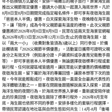
年不妨換個方式慶祝，安排一場難忘的親子旅行。屏東海生館
推出父親節限定優惠，邀請大小朋友一起潛入海底世界。凡於
8月8日至8月9日期間完成指定報名條件，即可享有夜宿海生館
「爸爸本人半價」優惠，白天探索海洋生物、夜晚睡在海平面
下，讓「陪伴」成為今年父親節最有溫度的禮物。此次父親節
優惠將於2026年8月8日至8月9日，民眾在這兩天至海景官網報
名2026年8月13日至2026年12月31日(含)止的夜宿海生館，並
以「兩大一小」（收費對象皆須為3歲以上）同行參加，於備
註欄填寫「2026父親節半價優惠」，活動當日攜帶可證明父親
身分之有效文件（例如身分證、戶籍資料或孕產育兒衛教手冊
等），即可享爸爸本人半價優惠，無論選擇夜宿標準行程或套
裝行程、任何就寢區域皆適用，讓民眾能以更優惠的價格體驗
夜宿海生館，留下屬於海洋的專屬回憶，讓原本想等下次的旅
程，今年就能輕鬆成行。夜宿海生館一直是全台最具代表性的
海洋體驗活動之一，遊客在閉館後跟隨解說員深入探索，認識
海洋生物的夜間行為，於海底世界進入夢鄉，重新感受陪伴彼
此的珍貴回憶。夜宿海生館除了標準行程外，2026年8月至年
底，海生館也依照不同的季節，安排多樣化的套裝行程選擇，
帶領民眾認識在地社區與自然生態如何共生：l 4月-8月「後場