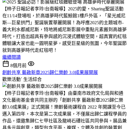
【柿子日報記者李玲/台南報導】2025的愛‧Sharing聖誕活動
在11/14登場啦，於高雄夢時代藍鯨館1樓戶外區，「星光威尼
斯—巨星拱門」聖誕裝置華麗開展！為呼應2025的主題城市-
義大利水都威尼斯，特地將威尼斯影展中重點元素搬到高雄夢
時代，打造出超具有參與感的沉浸式體驗空間，超真實的紅毯
體驗讓大家也能一圓明星夢，感受巨星級的氛圍，今年聖誕節
就到高雄夢時代走紅毯吧！
繼續閱讀
8個月前
創齡共享 藝啟新章2025歸仁樂齡 3.0成果展開展
歡樂活動ˋ
生活綜合
【柿子日報記者李玲/台南報導】由臺南市政府文化局與和通
文化藝術基金會共同主辦的「創齡共享 藝啟新章2025歸仁樂
齡3.0成果展」正式開展！樂齡藝術課程自 2022 年開課至今已
邁入第四年，本次是第二次成果展，不僅展出歸仁課程學員的
作品，還邀集歸仁七甲社區及龍崎石𥕢社區共同參與。展品兼
具多元與創意，類型包含平面、複媒、立體及共創的裝置創