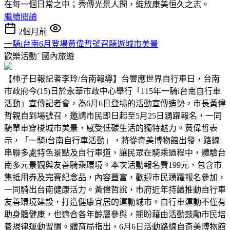
在每一個日常之中；秀傳光景人間，綻放康美恒久之志。
繼續閱讀
2個月前
一騎i台南6月登場黃偉哲號召騎遊城市美景
歡樂活動ˋ
國內旅遊
【柿子日報記者李玲/台南報導】台響應世界自行車日，台南
市政府今(15)日於永華市政中心舉行「115年一騎i台南自行車
活動」宣傳記者會，為6月6日登場的活動宣傳造勢，市長黃偉
哲親自到場號召，邀請市民即日起至5月25日踴躍報名，一同
騎單車穿梭城市美景，感受低碳生活的獨特魅力。黃偉哲表
示，「一騎i台南自行車活動」，將從奇美博物館出發，路線
串聯多處特色景點及自行車道，讓民眾在騎乘過程中，體驗台
南多元景觀與友善騎乘環境。本次活動報名費199元，包含市
集抵用券及完賽紀念品，內容豐富，歡迎市民踴躍報名參加，
一同騎出台南健康活力。黃偉哲說，市府近年持續推動自行車
友善環境建設，打造健康宜居的運動城市。自行車運動不僅有
助身體健康，也適合各年齡層參與，期盼藉由活動鼓勵市民培
養規律運動習慣。體育局指出，6月6日活動路線自奇美博物館