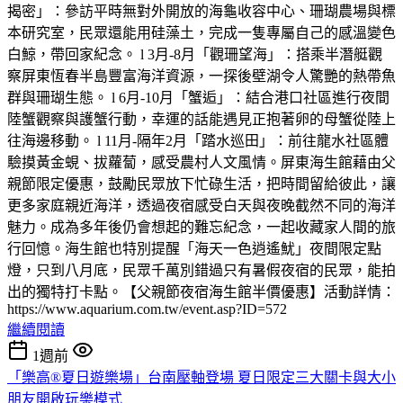
揭密」：參訪平時無對外開放的海龜收容中心、珊瑚農場與標
本研究室，民眾還能用硅藻土，完成一隻專屬自己的感溫變色
白鯨，帶回家紀念。 l 3月-8月「觀珊望海」：搭乘半潛艇觀
察屏東恆春半島豐富海洋資源，一探後壁湖令人驚艷的熱帶魚
群與珊瑚生態。 l 6月-10月「蟹逅」：結合港口社區進行夜間
陸蟹觀察與護蟹行動，幸運的話能遇見正抱著卵的母蟹從陸上
往海邊移動。 l 11月-隔年2月「踏水巡田」：前往龍水社區體
驗摸黃金蜆、拔蘿蔔，感受農村人文風情。屏東海生館藉由父
親節限定優惠，鼓勵民眾放下忙碌生活，把時間留給彼此，讓
更多家庭親近海洋，透過夜宿感受白天與夜晚截然不同的海洋
魅力。成為多年後仍會想起的難忘紀念，一起收藏家人間的旅
行回憶。海生館也特別提醒「海天一色逍遙魷」夜間限定點
燈，只到八月底，民眾千萬別錯過只有暑假夜宿的民眾，能拍
出的獨特打卡點。【父親節夜宿海生館半價優惠】活動詳情：
https://www.aquarium.com.tw/event.asp?ID=572
繼續閱讀
1週前
「樂高®夏日遊樂場」台南壓軸登場 夏日限定三大關卡與大小
朋友開啟玩樂模式