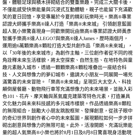
盤，體驗足球與積木拼砌結合的雙重樂趣。完成三大關卡後，
不僅能感受快樂能量與沉浸式互動體驗，親子也能留下充滿歡
笑的夏日回憶，享受專屬於今夏的精彩玩樂時光。樂高®專業
認證大師攜手樂高®達人打造「樂高®未來城」 引領創意藍圖
超人氣小樂驚喜現身一同歡樂開玩由樂高®專業認證大師黃彥
智攜手樂高®達人LEGO7與樂高®達人James，歷時兩個月，
運用逾6萬顆樂高®顆粒打造大型共創作品「樂高®未來城」，
以「30年後的未來城市」為創作主軸，三位創作者從不同的視
角詮釋未來生活樣貌，將太空探索、自然生態、在地特色與童
趣元素融入城市，透過一顆顆樂高®顆粒堆疊出一座結合科
技、人文與想像力的夢幻城市，邀請大小朋友一同展開一場充
滿驚喜的未來冒險。「樂高®未來城」呈現巨大太空人、科技
顛倒屋餐廳、動物飛行車等充滿想像力的未來場景，並融入彩
色101、花卉、摩天輪與蒸氣龐克建築等特色元素，打造兼具
文化魅力與未來科技感的多元城市樣貌。作品透過樂高®顆粒
的無限組合，鼓勵大小朋友跳脫框架、發揮創意，從孩子眼中
的奇幻世界到創作者心中的未來藍圖，展現顆粒如何一步步拼
砌出創意與想像力的無限可能。此外，活潑開朗、充滿玩樂能
量的超人氣樂高®小樂也將於8月1日及8月8日驚喜現身活動現