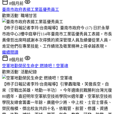
8個月前
臺南市政府表揚工業區優秀員工
歡樂活動ˋ
職場甘苦
【柿子日報記者李玲/台南報導】臺南市政府今 (17) 日於永華
市政中心2樓中庭舉行114年臺南市工業區優秀員工表揚，市長
黃偉哲出席時感謝本次得獎的資深管理人員及績優從業人員，
肯定他們在專業技能、工作績效及敬業精神上得卓越表現。
繼續閱讀
8個月前
空軍地勤榮民生命史 燃燒吧！空軍魂
歡樂活動ˋ
活動紀錄
【柿子日報記者李玲/台南報導】引擎轟隆隆，笑傲長空，自
來〔空戰出英雄，地勤一半功〕。今年適逢抗戰勝利台灣光復
80週年，喜迎明年空軍航空技術學院90週年慶，空軍航空技術
學院友總會籌畫一年餘，廣邀中少將、中上校、士官士督長、
榮民楷模、傑出校友共四十名，依戰管、航管、修護、資通