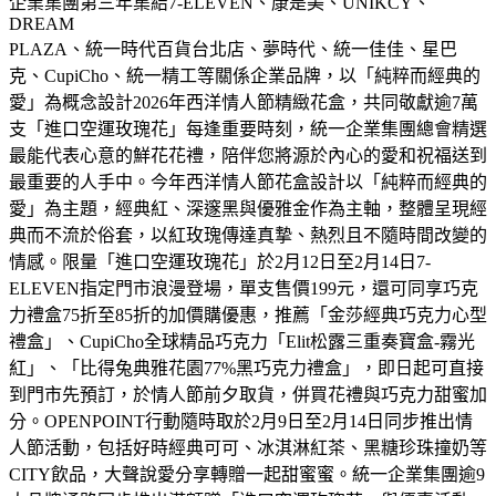
企業集團第三年集結7-ELEVEN、康是美、UNIKCY、
DREAM
PLAZA、統一時代百貨台北店、夢時代、統一佳佳、星巴
克、CupiCho、統一精工等關係企業品牌，以「純粹而經典的
愛」為概念設計2026年西洋情人節精緻花盒，共同敬獻逾7萬
支「進口空運玫瑰花」每逢重要時刻，統一企業集團總會精選
最能代表心意的鮮花花禮，陪伴您將源於內心的愛和祝福送到
最重要的人手中。今年西洋情人節花盒設計以「純粹而經典的
愛」為主題，經典紅、深邃黑與優雅金作為主軸，整體呈現經
典而不流於俗套，以紅玫瑰傳達真摯、熱烈且不隨時間改變的
情感。限量「進口空運玫瑰花」於2月12日至2月14日7-
ELEVEN指定門市浪漫登場，單支售價199元，還可同享巧克
力禮盒75折至85折的加價購優惠，推薦「金莎經典巧克力心型
禮盒」、CupiCho全球精品巧克力「Elit松露三重奏寶盒-霧光
紅」、「比得兔典雅花園77%黑巧克力禮盒」，即日起可直接
到門市先預訂，於情人節前夕取貨，併買花禮與巧克力甜蜜加
分。OPENPOINT行動隨時取於2月9日至2月14日同步推出情
人節活動，包括好時經典可可、冰淇淋紅茶、黑糖珍珠撞奶等
CITY飲品，大聲說愛分享轉贈一起甜蜜蜜。統一企業集團逾9