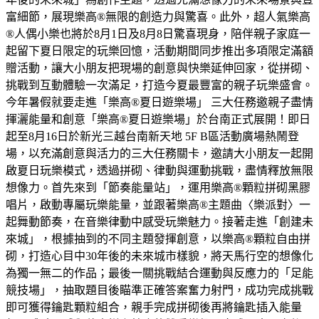
富細節，展現樂高®無限的創造力與驚喜。此外，超人氣樂高
®人偶小樂也將於8月1日及8月8日驚喜現身，陪伴親子家庭一
起留下夏日限定的玩樂回憶，活動期間同步推出多項限定滿額
贈活動，讓大小朋友把現場的創意與快樂延伸回家，從拼砌、
挑戰到互動體驗一次滿足，打造今夏最豐富的親子玩樂盛會。
今年暑假就要走進「樂高®夏日遊樂場」 三大任務邀親子盡情
揮灑能量和創意「樂高®夏日遊樂場」於台南正式展開！即日
起至8月16日於新光三越台南新天地 5F B區活動廣場熱鬧登
場，以充滿創意與活力的三大任務關卡，邀請大小朋友一起開
啟夏日玩樂模式，透過拼砌、律動與運動挑戰，盡情釋放無限
想像力。首先來到「節奏能量站」，運用樂高®顆粒拼砌黑膠
唱片，啟動專屬玩樂能量，並跟著樂高®主題曲〈樂派對〉一
起舞動節奏，在音樂律動中感受玩樂魅力。接著走進「創建未
來城」，根據抽到的不同主題發揮創意，以樂高®顆粒自由拼
砌，打造心目中30年後的未來城市樣貌，將天馬行空的想像化
為獨一無二的作品；最後一關挑戰結合運動與反應力的「足能
競技場」，抽取題目後瞄準正確答案奮力射門，成功完成挑戰
即可獲得鑰匙顆粒組合，親手完成拼砌後再將鑰匙插入能量