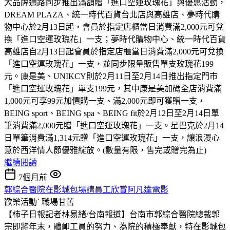
大品牌通路同步推出滿額贈「進口空運玫瑰花」與優惠活動，
DREAM PLAZA、統一時代百貨台北店與高雄店、夢時代購
物中心於2月13日起，會員於指定店櫃當日消費滿2,000元可兌
換「進口空運玫瑰花」一支；夢時代購物中心、統一時代百貨
高雄店自2月13日起會員於指定店櫃當日消費滿2,000元可兌換
「進口空運玫瑰花」一支，並同步限量販售單支玫瑰花199
元。康是美、UNIKCY則於2月11日至2月14日推出指定門市
「進口空運玫瑰花」單支199元，其中康是美加碼全店消費滿
1,000元可享99元加價購一支、滿2,000元即可獲贈一支，
BEING sport、BEING spa、BEING fit於2月12日至2月14日單
筆消費滿2,000元贈「進口空運玫瑰花」一支。星巴克於2月14
日單筆消費滿1,314元贈「進口空運玫瑰花」一支，讓浪漫心
意於西洋情人節優雅綻放。(數量有限，售完或贈完為止)
繼續閱讀
7個月前
郭綜合醫院在影城包場請員工欣賞阿凡達電影
歡樂活動ˋ
職場甘苦
【柿子日報記者林易緒/台南報道】台南市郭綜合醫院總裁郭
宗即將年末，體卹工員的努力、為院的積極奉獻，特在影城包