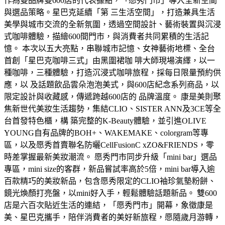
作為雙品牌雙600店的代表據點，「愿秀門市」導入全新空間
與選品策略。星巴克延續「第 三生活空間」，打造兼具生活
美學與城市交流的全新氛圍，透過空間設計、藝術裝置與沉浸
式咖啡體驗，描繪600間門市，與消費者共同累積的生活記
憶。 本次以五大亮點，串聯城市記憶、女神藝術地標、全台
首創「星巴克咖啡三式」由黑圍裙咖 啡大師現場演繹，以一
種咖啡，三種體驗，打造沉浸式咖啡旅程，採每日限量預約供
應，以 及話題飲品雲朵泡泡美式，與600店紀念系列商品，以
限定設計與收藏感，傳遞跨越600店的 品牌溫度。 康是美則聚
焦新世代美妝生活趨勢，集結CLIO、SISTER ANN及3CE等全
台首發特色櫃，構 築完整的K-Beauty體驗，並引進OLIVE
YOUNG自有品牌的BOH+、WAKEMAKE、colorgram等專
區，以及愿秀首賣聯名防曬CellFusionC xZO&FRIENDS，零
時差掌握最新美妝潮流。 愿秀門市同步升級「mini bar」選品
專區，mini size的客群，新品嘗試率高於5倍，mini bar導入逾
百款精巧的美妝新品，包含愿秀限定的CLIO袖珍氣墊粉餅、
鏡光煥顏打亮盤，以mini好入手，輕鬆體驗話題新品。 雙600
店是六百次貼近生活的連結，「愿秀門市」開幕，象徵康是
美、星巴克攜手，陪伴消費者的美好新旅程，愿隨歲月游轉，