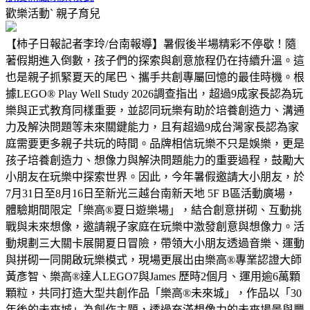
歡樂活動ˋ
親子育兒
【柿子日報記者李玲/台南報導】暑假後半場精彩不停歇！隨
著假期進入倒數，孩子們的探索與創意旅程仍在持續升溫。這
也是親子抓緊夏天的尾巴、攜手共創專屬回憶的最佳時機。根
據LEGO® Play Well Study 2026調查指出，超過9成家長認為玩
樂與正式教育同樣重要，並認同玩樂有助於培養創造力、溝通
力及解決問題等未來關鍵能力，且有超過9成台灣家長認為家
庭需要更多親子共玩的時間。品牌相信玩樂不只是娛樂，更是
孩子培養創造力、想像力與解決問題能力的重要過程，鼓勵大
小朋友在玩樂中探索世界。因此，今年暑假邀請大小朋友，於
7月31日至8月16日至新光三越台南新天地 5F B區活動廣場，
體驗期間限定「樂高®夏日遊樂場」，結合創意拼砌、互動挑
戰與未來想像，邀請親子家庭在玩樂中激發創意與想像力。活
動規劃三大關卡展開夏日冒險，帶領大小朋友透過音樂、運動
與拼砌一同開啟玩樂模式，現場更展出由樂高®專業認證大師
黃彥智、樂高®達人LEGO7與James 歷時2個月、運用逾6萬顆
顆粒，共同打造大型共創作品「樂高®未來城」，作品以「30
年後的未來城」為創作主題，透過充滿想像力的未來場景與豐