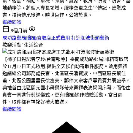
電、後勤、補給、軍械、彈藥、氣象、教育、研發、防警、基
地勤務等，將個人專長領域，服務空軍之生平傳記，匯聚成
書，技術傳承後進，曠世巨作，公諸於世。
繼續閱讀
8個月前
成功路郵局i郵箱寄取店正式啟用 打造咖波街頭藝術
歡樂活動ˋ
生活綜合
【柿子日報記者李玲/台南報導】臺南成功路郵局i郵箱寄取店
於11月17日正式啟用!提供全天候自助寄取件服務。啟用典禮
邀請總公司郵務處長官、北區區長潘寶淑、中西區區長蔡佳
甫、北區公園里里長徐富美、郵件大宗客戶等貴賓共襄盛舉。
典禮首由北區開元國小舞獅隊帶來舞獅表演揭開序幕，而後由
貴賓一同進行剪綵儀式，更有i郵箱操作體驗活動，當日寄
件、取件都有神祕好禮大放送。
繼續閱讀