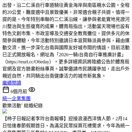
出發，沿二仁溪自行車道騎往黃金海岸與南區親水公園。全程
約20公里，難度適中且景致優美，非常適合親子共遊。值得一
提的是，今年特別串聯的二仁溪沿線，讓參與者能實地見證河
川整治與生態復育的成果。體育局指出，活動當天現場也設有
特色文創市集、市政宣導及交通安全教育攤位，提供多元的休
閒參與體驗，今年活動特別邀請日本滋賀縣派員參與，藉由運
動交流，進一步深化台南與國際友好城市間的情誼。目前活動
已正式開放報名，網址為「2026一騎i台南自行車推廣計畫」
（https://reurl.cc/O6eday）。更多詳細資訊將陸續公告於體育局
官網及官方臉書粉絲專頁。誠摯邀請市民踴躍參加，走出戶外
親近自然，共同騎出台南健康活力的城市新氣象。
繼續閱讀
6個月前
統一企業集團
歡樂活動ˋ
結婚紀錄
【柿子日報記者李玲台南報導】迎接浪漫西洋情人節，2月14
日恰逢春節假期首日，為滿足民眾採買花禮需求，今年為統一