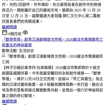
作，共約3百餘件，件件精彩，充分展現長者在創作中的熱情
與活力，開創屬於自己的藝術天地。展期自 2025 年 11 月 28
日至 12 月 21 日，誠摯邀請大家蒞臨 歸仁文化中心第二畫廊
欣賞長者們的亮眼成果。
繼續閱讀
8個月前
「獸骨祭壇」創意沉浸劇場首次亮相，2026魔法市集開啟死亡
與重生的神祕篇章
歡樂活動ˋ
生活綜合
【柿子日報記者李玲/台南報導】2026魔法市集即將於十鼓文
創園區揭開序幕，今年度最受矚目的全新創作場景──「獸骨
祭壇」，將於11月18日正式亮相。這座以「死亡與重生」為主
題的沉浸式藝術裝置，由十鼓藝術團隊策劃一年打造，融合古
埃及祭祀意象與遠古翼龍獸骨共創，呈現出一個介於神祕與莊
嚴之間的奇幻聖域。
繼續閱讀