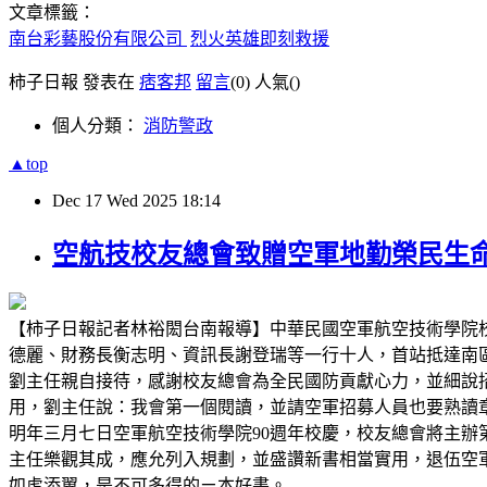
文章標籤：
南台彩藝股份有限公司
烈火英雄即刻救援
柿子日報 發表在
痞客邦
留言
(0)
人氣(
)
個人分類：
消防警政
▲top
Dec
17
Wed
2025
18:14
空航技校友總會致贈空軍地勤榮民生
【柿子日報記者林裕閎台南報導】中華民國空軍航空技術學院
德麗、財務長衡志明、資訊長謝登瑞等一行十人，首站抵達南
劉主任親自接待，感謝校友總會為全民國防貢獻心力，並細說
用，劉主任說：我會第一個閱讀，並請空軍招募人員也要熟讀
明年三月七日空軍航空技術學院90週年校慶，校友總會將主
主任樂觀其成，應允列入規劃，並盛讚新書相當實用，退伍空
如虎添翼，是不可多得的ㄧ本好書。