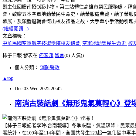
劉主任回贈南招Q版小物。第二站轉往高雄市榮民服務處，拜
會，致贈五本空軍地勤榮民生命史，給榮服處典藏，給了榮服
幕展，及頒發退輔會傑出校友禮品之故，大手牽小手活動引起
(繼續閱讀...)
文章標籤：
中華民國空軍航空技術學院校友總會
空軍地勤榮民生命史
校
柿子日報 發表在
痞客邦
留言
(0)
人氣(
)
個人分類：
消防警政
▲top
Dec
03
Wed
2025
20:45
南消古裝話劇《無形鬼氣莫輕心》登
【柿子日報記者李玲
/
台南報導】冬季來臨，氣溫驟降，民眾最
署統計，在
109
年至
114
年間，全國共發生
123
起一氧化碳中毒事