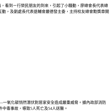
絡，看到ㄧ行榮民朋友的到來，引起了小騷動，廖總會長代表總
互動，及劉處長代表退輔會嚴德發主委，主持校友總會勳獎章開
—
一氧化碳悄然潛伏對居家安全造成嚴重威脅。據內政部消防
件中毒事故，導致
5
人死亡及
54
人送醫。