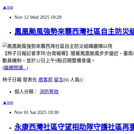
▲top
Nov
12
Wed
2025
19:29
鳳凰颱風強勢來襲西灣社區自主防災
【柿子日報記者李玲
/
台南報導】隨著鳳凰颱風步步逼近，臺南
動員機制，並於
12
日上午
9
點召開整備會議。
(繼續閱讀...)
柿子日報 發表在
痞客邦
留言
(0)
人氣(
)
個人分類：
消防警政
▲top
Nov
01
Sat
2025
19:30
永康西灣社區守望相助隊守護社區再