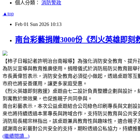
個人分類：
消防警政
▲top
Feb
01
Sun
2026
10:13
南台彩藝捐贈3000份《烈火英雄即
【柿子日報記者許明治台南報導】為強化消防安全教育、提升孩
為防災宣導與教育推廣使用。捐贈儀式於消防局防災教育館舉
市長黃偉哲表示，消防安全教育必須從小做起，透過桌遊等互
市府也將妥善運用，讓更多家庭受惠。
《烈火英雄即刻救援》桌遊由七二設計負責整體企劃與設計，
到寓教於樂效果，也促進親子共同參與。
南台彩藝表示，本次公益桌遊結合公司綠色印刷專長與文創設
來也將持續透過本業專長與跨域合作，支持防災教育與公共安
消防局長楊宗林指出，該桌遊兼具教育性與趣味性，適合親子
感謝南台彩藝對公共安全的支持，期盼透過公私協力，持續推
(繼續閱讀...)