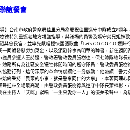
聯誼餐會
報導】台南市政府警察局佳里分局為慶祝佳里巡守中隊成立8週
張樹德特別重返老地方親臨指導，與滿場的員警及巡守弟兄姐妹
會長官，並率先獻唱輕快國語歌曲「Let’s GO GO GO
漢一同頒發慰勞加菜金，以及頒發幹事高明華的聘書，新任顧問
市議員參選人王詩媛、警政署警政委員張樹德、保七總隊總隊長
，勉勵所有為社區安全犧牲休閒時間的巡守隊員。警政委員張樹
入協勤行列，這份深厚的革命情感讓他十分感動。他盛讚「警力
來始終秉持「民眾的小事，就是警察同仁的大事」，本著同理心
尾聲迎來全場最高潮，由警政委員張樹德與巡守中隊長蕭棟彬、
後在主持人「艾咪」獻唱「一生只愛你一人」的優美歌聲中，為