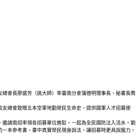
友總會長廖盛芳（挑大師）率臺南分會蒲德明理事長、秘書長喬
校友總會致贈五本空軍地勤榮民生命史，提供國軍人才招募使
，邀請南招率領各招募單位進駐，ㄧ起為全民國防注入活水。劉
的ㄧ本参考書，書中真實榮民現身說法，讓招募時更具說服力，