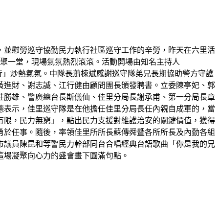
年，並慰勞巡守協勤民力執行社區巡守工作的辛勞，昨天在六里活
歡聚一堂，現場氣氛熱烈滾滾。活動開場由知名主持人
 逗陣行」炒熱氣氛。中隊長蕭棟斌感謝巡守隊弟兄長期協助警方守護
黃進財、謝志誠、江行健由顧問團長頒發聘書。立委陳亭妃、郭
莊勝雄、警廣總台長斯儀仙、佳里分局長謝承甫、第一分局長章
德表示，佳里巡守隊是在他擔任佳里分局長任內親自成軍的，當
有限，民力無窮」，點出民力支援對維護治安的關鍵價值，獲得
勇於任事。隨後，率領佳里所所長蘇傳舜暨各所所長及內勤各組
市議員陳昆和等警民力幹部同台合唱經典台語歌曲「你是我的兄
這場凝聚向心力的盛會畫下圓滿句點。