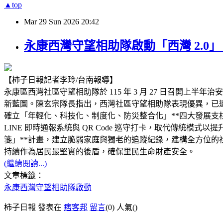
▲top
Mar
29
Sun
2026
20:42
永康西灣守望相助隊啟動「西灣 2.0
【柿子日報記者李玲/台南報導】
永康區西灣社區守望相助隊於 115 年 3 月 27 日召開
新藍圖。陳玄宗隊長指出，西灣社區守望相助隊表現優異，已連續
確立「年輕化、科技化、制度化、防災整合化」**四大發展支
LINE 即時通報系統與 QR Code 巡守打卡，取代傳統
箋」**計畫，建立脆弱家庭與獨老的追蹤紀錄，建構全方位的
持續作為居民最堅實的後盾，確保里民生命財產安全。
(繼續閱讀...)
文章標籤：
永康西灣守望相助隊啟動
柿子日報 發表在
痞客邦
留言
(0)
人氣(
)