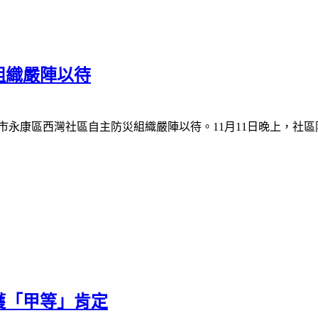
組織嚴陣以待
市永康區西灣社區自主防災組織嚴陣以待。
11
月
11
日晚上，社區
獲「甲等」肯定