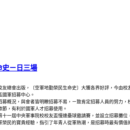
命史ㄧ日三場
校友總會出版，〔空軍地勤榮民生命史〕大獲各界好評，今由校
區國軍招募中心。
招募概況，與會者皆明瞭招募不易，ㄧ致肯定招募人員的努力，
章節，有利於國軍人才招募使用。
辦第十一屆中央軍事院校校友盃慢速壘球邀請賽，並設立招募攤位
軍榮民的寶貴經驗，指引了年青人從軍熱潮，是招募時最有價值