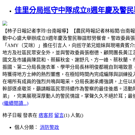
佳里分局巡守中隊成立8週年慶及警民
【柿子日報記者李玲/台南報導】【農民時報記者林裕閎/台南
動中心盛大舉辦成立8週年慶及警民聯誼慰勞餐會。警政委員
「AMY（艾咪）」擔任引言人，向巡守弟兄姐妹與現場貴賓介紹與
地方及社區民眾安全外，並與警政委員張樹德、顧問團長黃江
國文及市議員陳昆和、蔡蘇秋金、謝舒凡、方一峰、蔡秋蘭、
振國、第二分局長施衣峯、學甲分局長林明俊都親自到場致意
時獲得地方士紳的熱烈響應，在極短時間內完成編隊與訓練投
在場所有成員的強烈共鳴與喝采。分局長謝承甫強調，上任以
幹部逐桌敬茶，籲請轄區民眾持續作為警察的最佳後盾。活動
弟」，完美展現深厚動人的警民情誼，掌聲久久不絕於耳；最
(繼續閱讀...)
柿子日報 發表在
痞客邦
留言
(1)
人氣(
)
個人分類：
消防警政