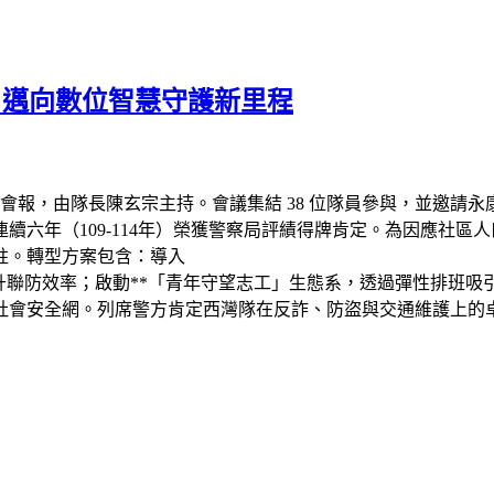
」 邁向數位智慧守護新里程
上半年治安會報，由隊長陳玄宗主持。會議集結 38 位隊員參與，並
六年（109-114年）榮獲警察局評績得牌肯定。為因應社區人口
柱。轉型方案包含：導入
模式以提升聯防效率；啟動**「青年守望志工」生態系，透過彈性
社會安全網。列席警方肯定西灣隊在反詐、防盜與交通維護上的卓