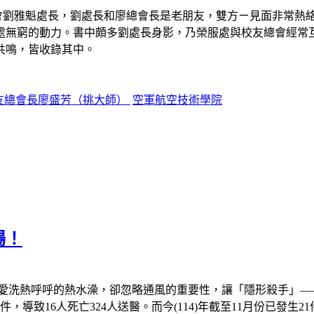
會劉雅魁處長，劉處長和廖總會長是老朋友，雙方ㄧ見面非常熱
處無窮的動力。書中頗多劉處長身影，乃榮服處與校友總會經常
共鳴，皆收錄其中。
友總會長廖盛芳（挑大師）
空軍航空技術學院
場！
愛洗熱呼呼的熱水澡，卻忽略通風的重要性，讓「隱形殺手」
—
件，導致
16
人死亡
324
人送醫。而今
(114)
年截至
11
月份已發生
21