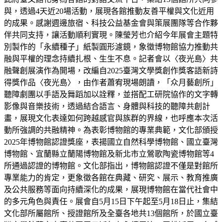
與，透過4天近20場活動，展現各館推動友善平權與文化近用
的成果。感謝週邊旅宿、科技公益基金會與策展團隊等合作夥
伴共同支持，讓活動順利實現。陳瑩芳也介紹今年展會主題特
別製作的「永續種子」紙製圓形濾鏡，象徵博物館協力推動共
融與平權的理念持續扎根、生生不息。記者會以〈夜光島〉共
融聲創展演作為開場，改編自2025臺灣文學獎創作獎客語新詩
得獎作品〈夜光島〉，由作者蕭宥現場朗讀，「众月藝創所」
聽障劇團以手語及舞蹈加以詮釋，並搭配工研院協作的文字轉
影像與音樂技術，透過結合語言、身體與科技的聽障共創計
畫，展現文化表達如何跨越感官與族群的界線，也呼應本次活
動所強調的共融精神。為表彰博物館的專業典範，文化部頒授
2025年博物館認證獎座，表揚國立自然科學博物館、國立臺灣
博物館、宜蘭縣立蘭陽博物館及新北市立鶯歌陶瓷博物館等4
所通過認證的博物館。文化部指出，博物館認證不僅是對館所
專業能力的肯定，更象徵各館在典藏、研究、展示、教育推廣
及公共服務等面向持續深化的成果，展現博物館在當代社會中
的多元角色與責任。展會自5月15日下午起至5月18日止，集結
文化部所屬館所、授證館所及全臺各地共13個館所，於國立臺