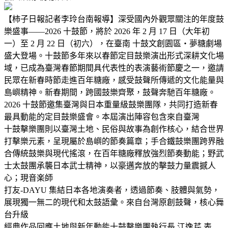
【柿子日報記者李玲台南報導】深受國內外觀眾關注的年度鼓
樂盛事——2026 十鼓節，將於 2026 年 2 月 17 日（大年初
一）至 2 月 22 日（初六），在臺南 十鼓文創園區・夢糖劇場
盛大登場。十鼓節多年來以春節定目鼓樂演出形式深耕文化場
域，已成為臺灣春節期間具代表性的表演藝術節慶之一，邀請
民眾在新春時節走進百年糖廠，感受鼓聲所傳遞的文化能量與
島嶼精神。新春期間，跨國鼓樂齊聚，鼓聲奔馳百年糖廠。
2026 十鼓節邀集臺灣與日本重量級鼓樂團隊，共同打造新春
最具動能的定目鼓樂盛會。本屆演出陣容包含來自臺灣
十鼓擊樂團則以臺灣土地、民俗與故事為創作核心，結合世界
打擊樂元素，呈現屬於島嶼的節奏篇章；手合鐵鼓樂團跨界融
合傳統鼓樂與現代搖滾，在百年糖廠釋放強烈節奏動能；野武
士太鼓團承襲日本武士精神，以豪邁奔放的擊鼓力量震撼人
心；現音楽師
打友-DAYU 集結日本各地演奏者，透過節奏、肢體與氣勢，
展現獨一無二的現代和太鼓語彙。來自台灣原創鼓聲，核心舞
台升級
經典作品回應土地與新年動能十鼓擊樂團執行長 江逸芹 表