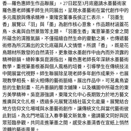
香—羅色惠師生作品聯展」，27日起至3月底邀請水墨藝術家
羅色惠老師攜手師生共同展出，呈現水墨藝術在當代創作中的
多元風貌與傳承精神。東隆宮董事長侯正仁表示，「羽墨生
香」展覽以「羽」與「墨」為創作核心意象，作品題材涵蓋花
鳥、水禽與自然景致等主題。「羽墨生香」寓意筆墨交會之間
所蘊含的清雅氣韻，不僅描繪自然生命的靈動之美，也傳遞藝
術修為所沉澱出的文化底蘊與人文情懷。所謂「香」，既是花
鳥題材所散發的自然清芬，更象徵水墨創作中由內而外流露的
精神餘韻。總幹事吳崑源指出，羅色惠老師長年深耕水墨藝術
教學，重視筆墨根基與個人風格的培養，引導學生在傳統技法
中開展當代視野。師生聯展除呈現老師多年創作成果外，也展
現教學相長、薪火相傳的藝術脈絡。展出作品中，可見禽鳥姿
態的生動刻畫、花卉墨韻的層次鋪陳，以及構圖中所蘊含的東
方美學精神。吳崑源強調，東隆文化中心長期致力於地方藝文
推廣與文化扎根，透過多元展覽活絡社區文化能量。展覽結合
地方信仰文化場域與水墨藝術創作，讓傳統文化與當代藝術彼
此對話，為北門地區注入春季藝文新氣象。邀請藝文同好與民
眾蒞臨參觀，共同走進筆墨之間，感受水墨清香在宣紙上悄然
流轉的藝術風景。