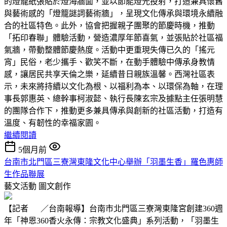
的燈籠紙張貼於燈海牆面，並以節能燈光投射，打造兼具懷舊
與藝術感的「燈籠謎詞藝術牆」，呈現文化傳承與環境永續融
合的社區特色。此外，協會把握親子團聚的節慶時機，推動
「拓印春聯」體驗活動，營造濃厚年節喜氣，並張貼於社區福
氣牆，帶動整體節慶熱度。活動中更重現失傳已久的「搖元
宵」民俗，老少攜手、歡笑不斷，在動手體驗中傳承身教情
感，讓居民共享天倫之樂，延續昔日親族溫馨。西灣社區表
示，未來將持續以文化為根、以福利為本、以環保為軸，在理
事長郭惠英、總幹事柯淑懿、執行長陳玄宗及據點主任張明慧
的團隊合作下，推動更多兼具傳承與創新的社區活動，打造有
溫度、有韌性的幸福家園。
繼續閱讀
5個月前
台南市北門區三寮灣東隆文化中心舉辦「羽墨生香」羅色惠師
生作品聯展
藝文活動
圖文創作
【記者 ／台南報導】台南市北門區三寮灣東隆宮創建360週
年「神恩360香火永傳：宗教文化盛典」系列活動，「羽墨生