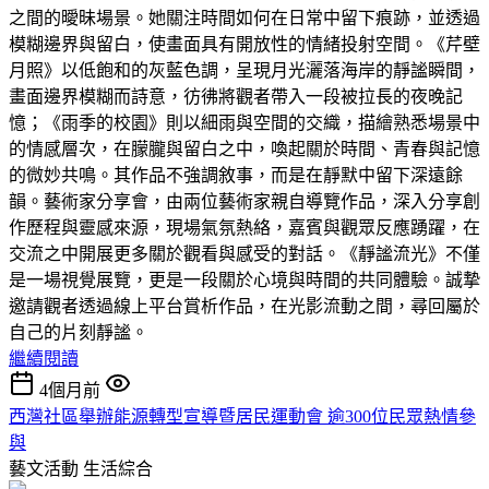
之間的曖昧場景。她關注時間如何在日常中留下痕跡，並透過
模糊邊界與留白，使畫面具有開放性的情緒投射空間。《芹壁
月照》以低飽和的灰藍色調，呈現月光灑落海岸的靜謐瞬間，
畫面邊界模糊而詩意，彷彿將觀者帶入一段被拉長的夜晚記
憶；《雨季的校園》則以細雨與空間的交織，描繪熟悉場景中
的情感層次，在朦朧與留白之中，喚起關於時間、青春與記憶
的微妙共鳴。其作品不強調敘事，而是在靜默中留下深遠餘
韻。藝術家分享會，由兩位藝術家親自導覽作品，深入分享創
作歷程與靈感來源，現場氣氛熱絡，嘉賓與觀眾反應踴躍，在
交流之中開展更多關於觀看與感受的對話。《靜謐流光》不僅
是一場視覺展覽，更是一段關於心境與時間的共同體驗。誠摯
邀請觀者透過線上平台賞析作品，在光影流動之間，尋回屬於
自己的片刻靜謐。
繼續閱讀
4個月前
西灣社區舉辦能源轉型宣導暨居民運動會 逾300位民眾熱情參
與
藝文活動
生活綜合