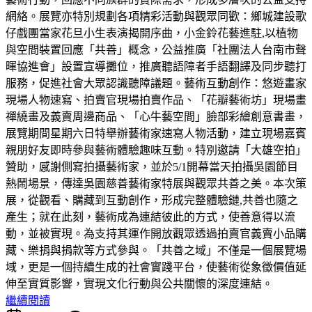
網絡。展覽亦特別規劃各項精彩活動與觀眾同歡：鄉城建設歌
仔戲團當家花旦小生表演揭開序曲，小金鈴花藝進駐,以植物
與空間裝置回應「共善」概念，公益推廣「社團法人台南市聲
暉協進會」設置宣導攤位，推廣聽語障者手語翻譯及同步聽打
服務，促進社會大眾認識聽障議題。藝術互動創作：悠遊畫家
現場人物速寫、拍賣官現場拍賣作品、「花瓣藝術坊」現場畫
禪繞畫及義賣周邊商品、「心牛藝空間」臉部彩繪創意書畫，
展覽期間星期六日特舉辦藝術家速寫人物活動，建立現場嘉賓
親朋好友即時參與藝術體驗趣味互動。特別邀請「大雄空拍」
贊助，感謝側寫拍攝藝術家，並於5/1開幕當天拍攝吳園節目
熱鬧場景，傳達吳園慈善藝術家特展與觀眾共善之美。本次策
展，從觀看、購藏到互動創作，形成完整體驗鏈,共善也隨之
產生；就在此刻，藝術成為連結彼此的方式，使善意得以流
動，並被實現。為支持其運作開放觀眾透過拍賣官義賣小品購
藏、樂捐與捐款等方式參與。「共善之域」不僅是一個展覽場
域，更是一個持續生成的社會實踐平台，使藝術從象徵價值延
伸至實質影響，實現文化行動與公共關懷的深度連結。
繼續閱讀