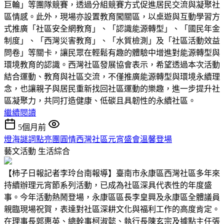
巨輪」等團隊競賽，透過分組競賽方式促進居民交流與凝聚社
區情感。此外，現場亦設置教育闖關區，以桌遊與互動學習方
式推廣「社區安全網教育」、「認識能源轉型」、「國民年金
制度」、「西灣災害教育」、「水質檢測」及「社區活動效益
問卷」等關卡，讓民眾在輕鬆有趣的體驗中增進對能源轉型與
環境教育的認識。西灣社區發展協會表示，希望透過本次活動
結合運動、教育與社區交流，不僅推廣能源轉型與環境永續理
念，也讓親子與居民重新找回社區運動的樂趣，進一步提升社
區凝聚力，共同打造健康、低碳且具韌性的永續社區。
繼續閱讀
5個月前
燈海謎詞點亮團圓情西灣社區元宵盛會溫馨登場
藝文活動
生活綜合
【柿子日報記者李玲台南報導】臺南市永康區西灣社區多年來
持續辦理元宵節系列活動，已成為社區深具代表性的年度盛
事。今年活動熱鬧登場，永康區區長李皇興及永康區全體議員
親臨現場祝賀，表達對社區深耕文化與福利工作的高度肯定。
在理事長郭惠英、總幹事柯淑懿、執行長陳玄宗及據點主任張