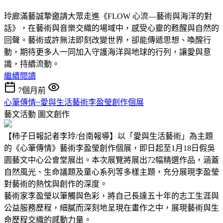
玲廊滿藝誠摯邀請大眾走進《FLOW 心流—藝術與海洋的對
話》，在藝術與音樂交織的場域中，感受心靈的甦醒與自然的
回聲。藝術或許無法即刻改變世界，卻能傳遞思想、喚醒行
動，期待更多人一同加入守護海洋與地球的行列，讓愛與意
識，持續流動。
繼續閱讀
7個月前
心筆傳情~愛與生活藝術李盈瑩創作個展
藝文活動
圖文創作
【柿子日報記者李玲/台南報導】以「愛與生活藝術」為主題
的《心筆傳情》藝術李盈瑩創作個展，即日起至1月18日假吳
園藝文中心公會堂展出。本次展覽將展出72幅精選作品，涵蓋
自然風光、生命議題及童心系列等多樣主題，充分展現李盈瑩
對藝術的熱忱與創作的深度。
藝術家李盈瑩以筆觸與色彩，將自己長達五十年的志工生涯與
公益服務歷程，細膩而深刻地呈現在畫作之中，展現藝術與生
命歷程交織的感動力量。