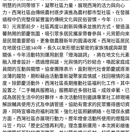
明慧的共同帶領下，凝聚社區力量，展現西灣的活力與向心
力。西灣社區由傳統農村逐步演進為農村都市型社區，在發展
過程中仍完整保留豐富的傳統文化與民俗習慣。今年（115
年）元宵節前夕，社區再度以創新與傳承並進的方式，營造溫
馨熱鬧的節慶氛圍，吸引眾多居民攜家帶眷參與。元宵節向來
是民間重要節俗，更象徵農曆新年的圓滿收尾。西灣社區居民
在地居住已逾340年，長久以來形塑出緊密的家族情感與鄰里
關係。今年活動特別運用創意「燈海謎詞」，將在地文化元素
融入燈會設計，透過燈與謎、光與情的巧妙結合，喚起家庭成
員間的互動與關懷。協會團隊表示，面對現代社會節慶感逐漸
淡薄的趨勢，期盼藉由活動重新凝聚家庭情感，找回親情的溫
度。除節慶活動外，西灣社區長期推動社區福利化工作，其中
設置之「二手輔具服務站」服務鄰近多個社區，成效卓著，已
成為居民生活中的好夥伴。本次活動特別邀請專業社工師現場
解說輔具使用方式及申請管道，協助有需求的民眾獲得適切資
源，同時宣導政府福利政策，強化社區照顧網絡。在環保永續
方面，西灣社區亦展現行動力。歷年燈會活動所使用的燈籠與
斗笠，均以「歷史記憶再利用」理念重新運用。本次將彩繪後