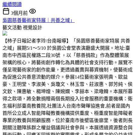
繼續閱讀
3個月前
吳園慈善藝術家特展｜共善之域」
藝文活動
視覺設計
【柿子日報記者李玲/台南報導】「吳園慈善藝術家特展 共善
之域」展期5/1～5/10 於吳園公會堂表演廳盛大開展。地址:臺
南市中西區民權路二段30號 ，以「慈善捐款」作為整體策展
架構的核心，將藝術創作轉化為具體的社會支持行動。展覽不
僅呈現藝術家的創作能量，更透過義賣與募資機制，使藝術成
為促進公共善意流動的媒介。參展14位藝術家張明貴、歐益
豪、王明堂、李淑美、吳瓊文、林玉雪、莊淑惠、郭芳純、侯
文欽、陳惠敏、楊坤煌、陳婉嫻、李赫本、梁璥韓。本展所募
得之款項，將全數捐贈兩個長期投入社會服務的重要機構：衛
生福利部臺南教養院,社團法人台南市聲暉協進會,前者是國內
首所公立成人智能障礙教養機構提供重度、極重度智能障礙者
專業的教養與照顧服務，位於臺南市後壁區後廍里，後者則長
期關注聽障族群之權益倡議與社會參與。本展透過資源整合與
藝術行動，回應不同族群的實際需求，形成多層次的公益支持