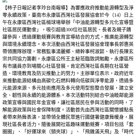
【柿子日報記者李玲台南報導】為響應政府推動能源轉型及淨
零永續政策，臺南市永康區西灣社區發展協會於今（14）日上
午在永康區西灣社區槌球場舉辦「中油能源轉型多元化宣導暨
社區居民運動會」，吸引超過300位社區居民、長者及親子踴
躍參與，透過運動競賽與教育宣導結合的方式，推廣能源轉型
與環境永續理念。本次活動由西灣社區發展協會理事長郭惠英
帶領團隊辦理，常務監事湯麗鄉、總幹事柯淑懿、執行長陳玄
宗共同協力籌劃。永康區公所王主秘蒞臨致詞勉勵，永康區所
有市議員亦到場關心社區發展，肯定西灣社區長期在社區營
造、環境教育及防災推動上的努力。主辦單位表示，政府近年
來推動能源結構由高碳化石燃料轉向低碳與淨零能源，透過多
元能源來源、多元技術應用及多元使用型態整合發展，建立安
全、韌性與永續的能源體系。本次活動特別結合中油睦鄰能源
政策宣導與國民年金宣導，讓社區居民在參與活動的同時，了
解能源政策與社會保障制度。活動首先由西灣社區關懷據點長
者帶來熱舞表演，並帶領全體民眾進行國健署健康舞暖身，展
現社區長者活力。隨後展開社區趣味運動競賽，項目包括「套
圈圈」、「好運球來（頸夾球）」、「飛雞滿天飛」及「時代