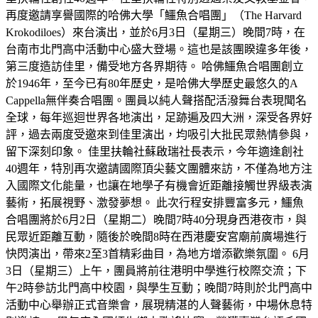
再度邀請享譽國際的哈佛大學「鱷魚合唱團」（The Harvard
Krokodiloes）來台演出，並於6月3日（星期三）晚間7時，在
台南市北門高中活動中心盛大登場。這也是該團睽違多年後，
第三度造訪佳里，備受地方各界期待。 哈佛鱷魚合唱團創立
於1946年，至今已有80年歷史，是哈佛大學歷史最悠久的A
Cappella無伴奏合唱團。團員以純人聲搭配活潑舞台表現聞名
全球，每年巡迴世界各地演出，足跡遍及四大洲，深受各界好
評，過去兩度受邀來到佳里演出，均吸引大批民眾熱情參與，
留下深刻印象。 佳里扶輪社蘇啟瑞社長表示，今年適逢創社
40週年，特別再次邀請國際頂尖藝文團體來訪，不僅為地方注
入國際文化能量，也讓在地學子有機會近距離接觸世界級表演
藝術，拓展視野、激發夢想。 此次行程安排豐富多元，鱷魚
合唱團將於6月2日（星期二）晚間7時40分現身西港夜市，與
民眾近距離互動，隨後於晚間8時在西港慶安宮廟前廣場進行
快閃演出，帶來2至3首精彩曲目，為地方增添歡樂氛圍。 6月
3日（星期三）上午，團員將前往港明中學進行校際交流；下
午2時參訪北門高中校園，與學生互動；晚間7時則於北門高中
活動中心舉辦正式音樂會，展現精湛的人聲藝術，中場休息特