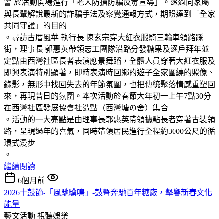
警 於活動開場進行「老人防搶防騙反毒宣導」。透過向家屬
與長輩解說最新的詐騙手法及察覺通報方式，期盼達到「全家
共同守護」的目的
。尋訪古厝風華 執行長 陳玄宗穿大紅衣服騎三輪車領路踩
街，理事長 郭惠英帶領志工團隊沿路分發糖果及逐戶拜年並
定點由西灣社區長者表演應景舞蹈，全體人員穿著大紅衣服及
即興表演特別顯著，即時表演時回鄉的遊子全家圍繞的照像、
錄影，無形中找回失去的年節氛圍，也把傳統聚落情感重塑回
來，再現昔日的氛圍。本次活動於春節大年初一上午7點30分
在西灣社區發展協會社造點（西灣塘の舍）集合
。活動的一大亮點是由理事長郭惠英帶領據點長者穿著古裝領
路，呈現過年的喜氣，同時帶領居民進行全程約3000公尺的循
環式漫步
。
繼續閱讀
6個月前
2026十鼓節-「風馳驥鳴」-鼓聲奔馳百年糖廠，擊響新春文化
能量
藝文活動
視聽娛樂