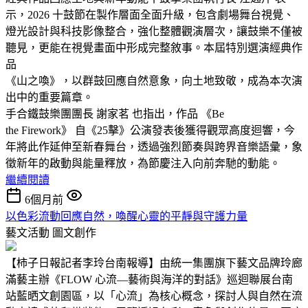
示，2026 十鼓節在製作層面全面升級，包含劇場舞台視覺、
燈光設計與科技影像整合，強化整體觀演層次，讓鼓樂不僅被
聽見，更能在視覺畫面中形成完整敘事。本屆特別選演經典作
品
《山之喚》，以群鼓回應自然意象，向土地致敬，成為本次演
出中的重要篇章。
手合鐵鼓樂團團長 謝家茗 也指出，作品 《Be
the Firework》 自《25擊》公演發表後獲得觀眾高度迴響，今
年將此作延伸至新春舞台，透過強烈節奏與跨界音樂語彙，象
徵新年的啟動與能量釋放，為節慶注入向前奔馳的動能。
繼續閱讀
6個月前
以色彩流動回應自然，喚醒心靈的平靜與守護力量
藝文活動
圖文創作
【柿子日報記者李玲台南報導】由統一集團旗下藝文品牌玲廊
滿藝主辦《FLOW 心流—藝術與海洋的對話》巡迴聯展台南
站藍晒文創園區，以「心流」為核心概念，探討人與自然在流