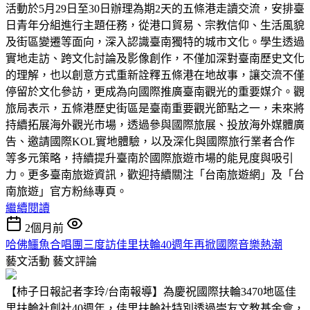
活動於5月29日至30日辦理為期2天的五條港走讀交流，安排臺
日青年分組進行主題任務，從港口貿易、宗教信仰、生活風貌
及街區變遷等面向，深入認識臺南獨特的城市文化。學生透過
實地走訪、跨文化討論及影像創作，不僅加深對臺南歷史文化
的理解，也以創意方式重新詮釋五條港在地故事，讓交流不僅
停留於文化參訪，更成為向國際推廣臺南觀光的重要媒介。觀
旅局表示，五條港歷史街區是臺南重要觀光節點之一，未來將
持續拓展海外觀光市場，透過參與國際旅展、投放海外媒體廣
告、邀請國際KOL實地體驗，以及深化與國際旅行業者合作
等多元策略，持續提升臺南於國際旅遊市場的能見度與吸引
力。更多臺南旅遊資訊，歡迎持續關注「台南旅遊網」及「台
南旅遊」官方粉絲專頁。
繼續閱讀
2個月前
哈佛鱷魚合唱團三度訪佳里扶輪40週年再掀國際音樂熱潮
藝文活動
藝文評論
【柿子日報記者李玲/台南報導】為慶祝國際扶輪3470地區佳
里扶輪社創社40週年，佳里扶輪社特別透過崇友文教基金會，