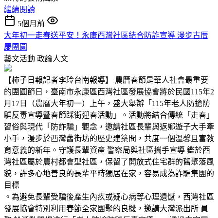
繼續閱讀
5個月前
大年初一走春送平安！永康西灣社區結合防詐宣導 漫步古厝
慶團圓
藝文活動
政論人文
【柿子日報記者李玲台南報導】 農曆春節是華人社會最重要
的團圓節日，臺南市永康區西灣社區發展協會將於民國115年2
月17日（農曆大年初一）上午，盛大舉辦「115年老人防搶防
騙反毒宣導暨春節踩街迎春活動」。活動將結合傳統「走春」
習俗與現代「防詐騙」觀念，邀請社區長輩與返鄉遊子大手牽
小手，漫步於西灣舊街坊的歷史建築間，共度一個溫馨且富教
育意義的新年。守護長輩資產 警察局與社區攜手宣導 鑑於西
灣社區屬於農村都會型社區，保留了開放式住宅群的舊聚落風
貌，許多心地善良的長輩平時獨居在家，容易成為詐騙集團的
目標
。為避免長輩受騙後產生內疚或疑心病等心理遺憾，西灣社區
發展協會特別利用春節全家團聚的良機，邀請大灣派出所 員