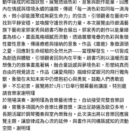
動中達成的和諧狀態。展覽透過色彩、意象與創作能量，回應
內在情感與環境永續的議題，傳遞「每一滴色彩如同每一滴海
水，微小卻能匯聚成無窮生命力」的信念，引領觀者在藝術中
找到平靜安穩，並喚醒守護世界的力量。本次展覽由玲廊滿藝
旗下藝術家郭家秀與趙書巧聯合展出。郭家秀的創作以能量繪
畫為核心，畫面風格細膩而流動，透過層層堆疊的色彩與象徵
性靈性意象，傳達療癒與接納的意象。作品《靈鹿》象徵源頭
之愛，回應對生命經驗的全然允許——當理解發生，一切皆成
為創造與體驗，引領觀者回到內在平衡。趙書巧則以溫暖而富
想像力的敘事畫風著稱，融合童話感與夢境色彩，形塑純真而
自由的視覺語言。作品《讓愛飛翔》描繪仰望銀河的飛行獨角
獸，象徵在未知未來中仍懷抱初心與勇氣，鼓勵人們勇敢追
夢、不忘初衷。展覽將於1月17日舉行開幕藝術講座，特別邀
請音樂家謝明瑾
於現場演奏。謝明瑾為音樂藝術博士，自幼接受完整音樂訓
練，曾獲多項國內外音樂比賽首獎，演出足跡遍及歐亞多地，
長期活躍於鋼琴獨奏與室內樂舞台。此次演出將以音樂回應展
覽主題，讓旋律成為心流的延伸，與畫作共同構築感知的流動
空間。謝明瑾