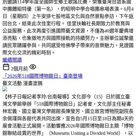
別邀請114學年度全國師生鄉土歌謠比賽，榮獲臺灣台語系國
中團體組特優（第一名），的昭明中學合唱團串場表演。6月4
日（星期四）上午安排七股地區文化與自然景點參訪，下午返
回台北，結束此次佳里行程。 佳里扶輪社長期致力於教育與
公益服務，此次再度引進國際藝文資源，不僅為40週年慶典增
添亮點，也象徵地方與國際接軌的持續努力。主辦單位誠摯邀
請民眾踴躍參與，共同感受哈佛學子帶來的音樂魅力，見證國
際文化交流的精彩時刻。
繼續閱讀
2個月前
「2026年518國際博物館日」臺南登場
藝文活動
漫畫塗鴉
【柿子日報記者李玲/台南報導】文化部今（15）日於國立臺
灣文學館舉辦「518國際博物館日」記者會，文化部主任秘書
林宏義、國立臺灣文學館館長陳瑩芳、國立故宮博物院副院長
余佩瑾與各館代表共同出席，宣告自5月15日至18日為期4天的
展會活動正式展開。活動響應2026年國際博物館日主題「博物
館聯結歧異的世界」（Museums Uniting a Divided World），以