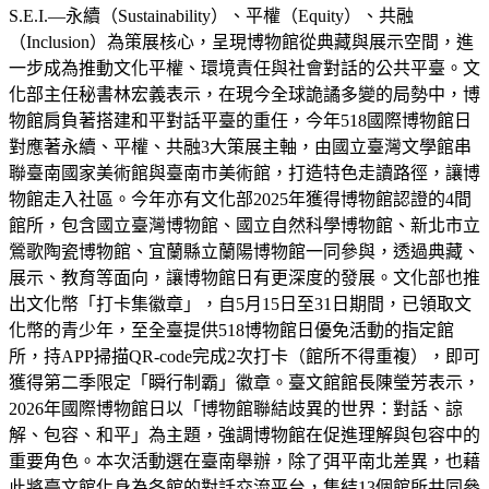
S.E.I.—永續（Sustainability）、平權（Equity）、共融
（Inclusion）為策展核心，呈現博物館從典藏與展示空間，進
一步成為推動文化平權、環境責任與社會對話的公共平臺。文
化部主任秘書林宏義表示，在現今全球詭譎多變的局勢中，博
物館肩負著搭建和平對話平臺的重任，今年518國際博物館日
對應著永續、平權、共融3大策展主軸，由國立臺灣文學館串
聯臺南國家美術館與臺南市美術館，打造特色走讀路徑，讓博
物館走入社區。今年亦有文化部2025年獲得博物館認證的4間
館所，包含國立臺灣博物館、國立自然科學博物館、新北市立
鶯歌陶瓷博物館、宜蘭縣立蘭陽博物館一同參與，透過典藏、
展示、教育等面向，讓博物館日有更深度的發展。文化部也推
出文化幣「打卡集徽章」，自5月15日至31日期間，已領取文
化幣的青少年，至全臺提供518博物館日優免活動的指定館
所，持APP掃描QR-code完成2次打卡（館所不得重複），即可
獲得第二季限定「瞬行制霸」徽章。臺文館館長陳瑩芳表示，
2026年國際博物館日以「博物館聯結歧異的世界：對話、諒
解、包容、和平」為主題，強調博物館在促進理解與包容中的
重要角色。本次活動選在臺南舉辦，除了弭平南北差異，也藉
此將臺文館化身為各館的對話交流平台，集結13個館所共同參