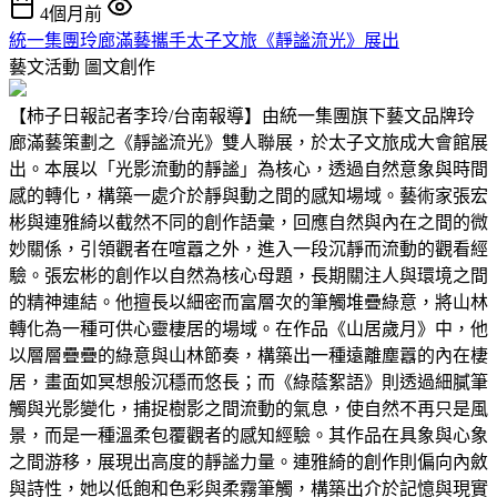
4個月前
統一集團玲廊滿藝攜手太子文旅《靜謐流光》展出
藝文活動
圖文創作
【柿子日報記者李玲/台南報導】由統一集團旗下藝文品牌玲
廊滿藝策劃之《靜謐流光》雙人聯展，於太子文旅成大會館展
出。本展以「光影流動的靜謐」為核心，透過自然意象與時間
感的轉化，構築一處介於靜與動之間的感知場域。藝術家張宏
彬與連雅綺以截然不同的創作語彙，回應自然與內在之間的微
妙關係，引領觀者在喧囂之外，進入一段沉靜而流動的觀看經
驗。張宏彬的創作以自然為核心母題，長期關注人與環境之間
的精神連結。他擅長以細密而富層次的筆觸堆疊綠意，將山林
轉化為一種可供心靈棲居的場域。在作品《山居歲月》中，他
以層層疊疊的綠意與山林節奏，構築出一種遠離塵囂的內在棲
居，畫面如冥想般沉穩而悠長；而《綠蔭絮語》則透過細膩筆
觸與光影變化，捕捉樹影之間流動的氣息，使自然不再只是風
景，而是一種溫柔包覆觀者的感知經驗。其作品在具象與心象
之間游移，展現出高度的靜謐力量。連雅綺的創作則偏向內斂
與詩性，她以低飽和色彩與柔霧筆觸，構築出介於記憶與現實