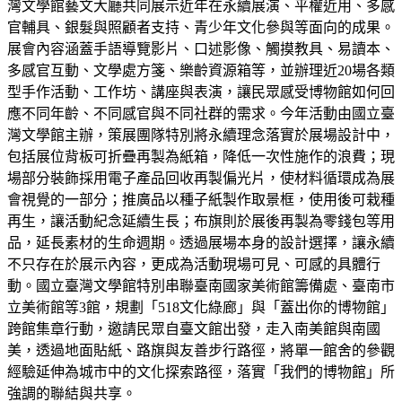
灣文學館藝文大廳共同展示近年在永續展演、平權近用、多感
官輔具、銀髮與照顧者支持、青少年文化參與等面向的成果。
展會內容涵蓋手語導覽影片、口述影像、觸摸教具、易讀本、
多感官互動、文學處方箋、樂齡資源箱等，並辦理近20場各類
型手作活動、工作坊、講座與表演，讓民眾感受博物館如何回
應不同年齡、不同感官與不同社群的需求。今年活動由國立臺
灣文學館主辦，策展團隊特別將永續理念落實於展場設計中，
包括展位背板可折疊再製為紙箱，降低一次性施作的浪費；現
場部分裝飾採用電子產品回收再製偏光片，使材料循環成為展
會視覺的一部分；推廣品以種子紙製作取景框，使用後可栽種
再生，讓活動紀念延續生長；布旗則於展後再製為零錢包等用
品，延長素材的生命週期。透過展場本身的設計選擇，讓永續
不只存在於展示內容，更成為活動現場可見、可感的具體行
動。國立臺灣文學館特別串聯臺南國家美術館籌備處、臺南市
立美術館等3館，規劃「518文化綠廊」與「蓋出你的博物館」
跨館集章行動，邀請民眾自臺文館出發，走入南美館與南國
美，透過地面貼紙、路旗與友善步行路徑，將單一館舍的參觀
經驗延伸為城市中的文化探索路徑，落實「我們的博物館」所
強調的聯結與共享。