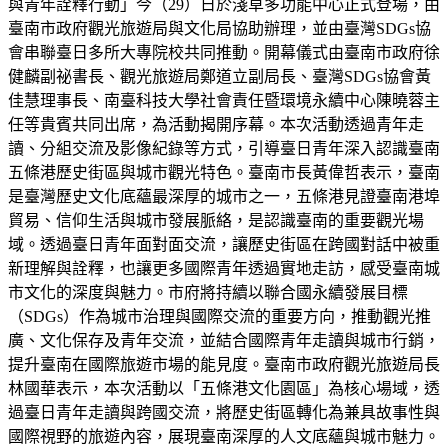
與青年詮釋行動」今（29）日於淺草多功能中心正式登場，由
臺南市政府觀光旅遊局與文化局協助辦理，並由臺灣SDGs協
會串聯臺日多所大專院校共同推動。開幕儀式由臺南市政府徐
健麟副祕書長、觀光旅遊局鄭道立副局長、臺灣SDGs協會黃
佳慧理事長、南臺科技大學社會責任暨環境永續中心陳曉蓉主
任等貴賓共同出席，為活動揭開序幕。本次活動透過青年走
讀、分組交流及影像紀錄等方式，引導臺日青年深入認識臺南
五條港歷史街區與城市觀光特色。臺南市長黃偉哲表示，臺南
是臺灣歷史文化底蘊最深厚的城市之一，五條港見證臺南港埠
貿易、信仰生活與城市發展脈絡，是認識臺南的重要觀光場
域。透過臺日青年面對面交流，讓歷史街區在跨國對話中被重
新理解與詮釋，也讓更多國際青年透過實地走訪，感受臺南城
市文化的深度與魅力。市府將持續以聯合國永續發展目標
（SDGs）作為城市治理與國際交流的重要方向，推動觀光推
廣、文化保存及青年交流，並結合國際青年走讀與城市行銷，
提升臺南在國際旅遊市場的能見度。臺南市政府觀光旅遊局長
林國華表示，本次活動以「五條港文化園區」為核心場域，透
過臺日青年走讀與跨國交流，將歷史街區轉化為兼具故事性與
國際視野的旅遊內容，展現臺南深厚的人文底蘊與城市魅力。