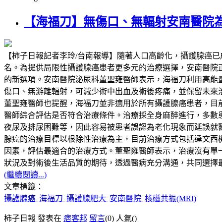
【海福刀】無傷口、無輻射安南醫院
【柿子日報記者李玲/台南報導】隨著人口高齡化，攝護腺癌
名。為提供局限性攝護腺癌患者更多元的治療選擇，安南醫院正式導入高能量
的新選項。安南醫院泌尿科董聖雍醫師表示，海福刀利用高能
傷口、無游離輻射，可減少術中出血及術後疼痛，並保留未來
董聖雍醫師也提醒，海福刀並非適用於所有攝護腺癌患者，目前主
醫師綜合評估是否符合治療條件。治療採全身麻醉進行，多數
夜尿及排尿困難等，因此容易被患者誤認為老化現象而延誤就
腺癌的治療目標以根除性治療為主，目前治療方式包括達文西
因素，評估最適合的治療方式。董聖雍醫師表示，治療沒有單一標準答案
狀況及對術後生活品質的期待，透過醫病充分溝通，共同選擇
(繼續閱讀...)
文章標籤：
攝護腺癌
海福刀
攝護腺肥大
安南醫院
核磁共振(MRI)
柿子日報 發表在
痞客邦
留言
(0)
人氣(
)