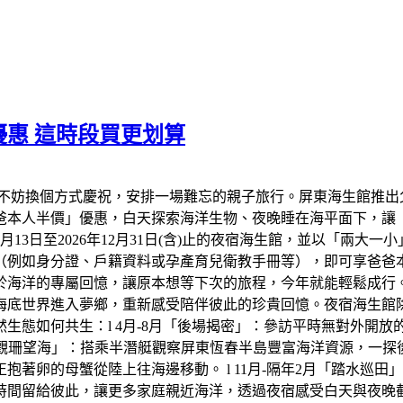
惠 這時段買更划算
不妨換個方式慶祝，安排一場難忘的親子旅行。屏東海生館推出
爸爸本人半價」優惠，白天探索海洋生物、夜晚睡在海平面下，讓
年8月13日至2026年12月31日(含)止的夜宿海生館，並以「兩
（例如身分證、戶籍資料或孕產育兒衛教手冊等），即可享爸爸
於海洋的專屬回憶，讓原本想等下次的旅程，今年就能輕鬆成行
底世界進入夢鄉，重新感受陪伴彼此的珍貴回憶。夜宿海生館除了
生態如何共生：l 4月-8月「後場揭密」：參訪平時無對外開
「觀珊望海」：搭乘半潛艇觀察屏東恆春半島豐富海洋資源，一探後壁
著卵的母蟹從陸上往海邊移動。 l 11月-隔年2月「踏水巡
時間留給彼此，讓更多家庭親近海洋，透過夜宿感受白天與夜晚