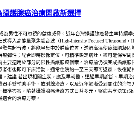
為攝護腺癌治療開啟新選擇
已成為男性不可忽視的健康威脅。近年台灣攝護腺癌發生率持續攀
聚焦超音波（High-Intensity Focused Ultras
量聚焦超音波，將能量集中於腫瘤位置，透過高溫使癌細胞凝固
治療彈性；配合即時影像定位，可精準鎖定病灶，盡可能保留周
要適用於部分局限性攝護腺癌個案。治療前仍須完成攝護腺特異抗
患者術後即可下床活動，通常住院約一至三天即可返家，恢復期
醫。建議 若出現相關症狀，應及早就醫，透過早期診斷、早期治
機器手臂輔助手術、放射線治療，以及近年逐漸受到關注的海福
，隨著攝護腺癌治療方式日益多元，醫病共享決策(Shared Deci
最適合的治療方案。