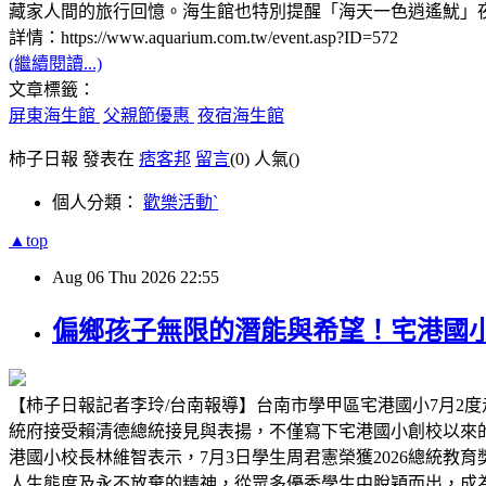
藏家人間的旅行回憶。海生館也特別提醒「海天一色逍遙魷」
詳情：https://www.aquarium.com.tw/event.asp?ID=572
(繼續閱讀...)
文章標籤：
屏東海生館
父親節優惠
夜宿海生館
柿子日報 發表在
痞客邦
留言
(0)
人氣(
)
個人分類：
歡樂活動ˋ
▲top
Aug
06
Thu
2026
22:55
偏鄉孩子無限的潛能與希望！宅港國
【柿子日報記者李玲/台南報導】台南市學甲區宅港國小7月2度
統府接受賴清德總統接見與表揚，不僅寫下宅港國小創校以來
港國小校長林維智表示，7月3日學生周君憲榮獲2026總統
人生態度及永不放棄的精神，從眾多優秀學生中脫穎而出，成為