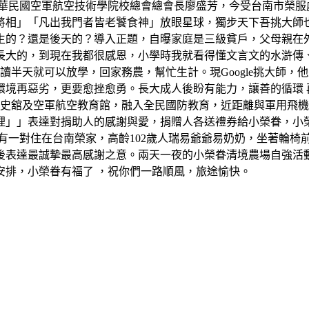
中華民國空軍航空技術學院校總會總會長廖盛芳，今受台南市榮服
將相」「凡出我門者皆老饕食神」放眼星球，獨步天下吾挑大師
生的？還是後天的？導入正題，自曝家庭是三級貧戶，父母親在
長大的，到現在我都很感恩，小學時我就看得懂文言文的水滸傳
讀半天就可以放學，回家務農，幫忙生計。現Google挑大師
境再惡劣，更要愈挫愈勇。長大成人後盼有能力，讓善的循環 再反
軍史舘及空軍航空教育館，融入全民國防教育，近距離與軍用飛
裡」」表達對捐助人的感謝與愛，捐贈人各送禮券給小榮眷，小
有一對住在台南榮家，高齡102歲人瑞易爺爺易奶奶，坐著輪椅
後表達最誠摯最高感謝之意。兩天一夜的小榮眷清境農場自強活
安排，小榮眷有福了 ，祝你們一路順風，旅途愉快。