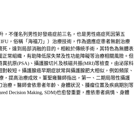
升，不僅名列男性好發癌症前三名，也是男性癌症死因第五
ound，HIFU，俗稱「海福刀」）治療技術，作為適應症患者無創治療
壞死，達到局部消融的目的。相較於傳統手術，其特色為無體表
圍正常組織，有助降低尿失禁及性功能障礙等治療相關風險。但
原(PSA)、攝護腺切片及核磁共振(MRI)等檢查，由泌尿科
相對較短。攝護腺癌早期症狀常與攝護腺肥大相似，例如頻尿、
療，提高治療成效。董聖雍醫師指出，第一、二期局限性攝護
刀治療。醫師會依患者年齡、身體狀況、腫瘤位置及疾病期別等
sion Making, SDM)也愈發重要，應依患者病情、身體