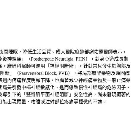
夜間睡眠，降低生活品質。成大醫院麻醉部謝佑蓮醫師表示，
therpetic Neuralgia, PHN），對身心造成長期
痛，麻醉科醫師可運用「神經阻斷術」，針對常見發生於胸部及
」（Paravertebral Block, PVB），將局部麻醉藥物及類固醇
四週內疼痛程度明顯下降，也顯著減少神經痛藥物及一般止痛藥
疼痛是引發中樞神經敏感化、進而導致慢性神經痛的危險因子，
波導引下的「豎脊肌平面神經阻斷」安全性高，尚未發現顯著的
可能出現頭暈、嗜睡或注射部位疼痛等輕微的不適。