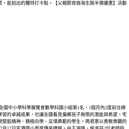
眾，能拍出的獨特打卡點。【父親節夜宿海生館半價優惠】活動
屆全國中小學科學展覽會數學科國小組第1名，1個月內2度前往總
學習的卓越成果，也讓全國看見偏鄉孩子無限的潛能與希望。宅
展現堅毅精神、積極向學、足堪典範的學生。周君憲以勇敢樂觀的
月17日宅港國小再度傳來捷報。由王海晴、侯淑芬2位老師指