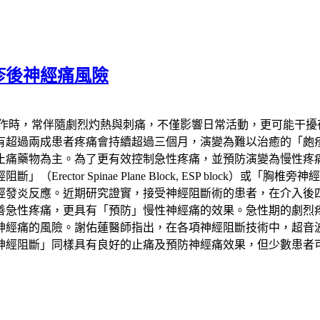
疹後神經痛風險
發作時，常伴隨劇烈灼熱與刺痛，不僅影響日常活動，更可能干擾
患者疼痛會持續超過三個月，演變為難以治癒的「皰疹後神經痛」（Pos
止痛藥物為主。為了更有效控制急性疼痛，並預防演變為慢性疼
 Spinae Plane Block, ESP block）或「胸椎旁神經阻斷
經發炎反應。近期研究證實，接受神經阻斷術的患者，在介入後
善急性疼痛，更具有「預防」慢性神經痛的效果。急性期的劇烈
神經痛的風險。謝佑蓮醫師指出，在各項神經阻斷技術中，超音
神經阻斷」同樣具有良好的止痛及預防神經痛效果，但少數患者