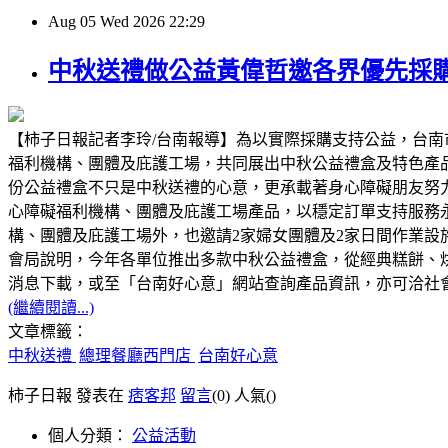
Aug
05
Wed
2026
22:29
中秋送禮做公益黃偉哲邀各界優先採
【柿子日報記者李玲/台南報導】為以實際採購支持公益，台南
福利機構、團體及庇護工場，共同展出中秋公益禮盒及特色產
份公益禮盒不只是中秋送禮的心意，更承載著身心障礙朋友努
心障礙福利機構、團體及庇護工場產品，以穩定訂單支持服務
構、團體及庇護工場外，也邀請2家婦女團體及2家日間作業
會局說明，今年各單位推出多款中秋公益禮盒，從經典糕餅、
消息下載，或至「台南好心意」網站查詢產品資訊，亦可洽社會局身
(繼續閱讀...)
文章標籤：
中秋送禮
總理餐廳西門店
台南好心意
柿子日報 發表在
痞客邦
留言
(0)
人氣(
)
個人分類：
公益活動