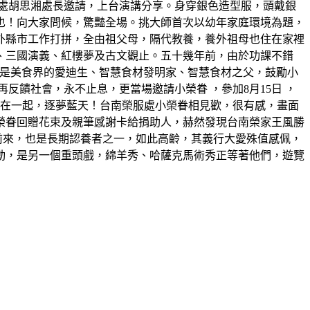
處胡思湘處長邀請，上台演講分享。身穿銀色造型服，頭戴銀
也！向大家問候，驚豔全場。挑大師首次以幼年家庭環境為題，
外縣市工作打拼，全由祖父母，隔代教養，養外祖母也住在家裡
、三國演義、紅樓夢及古文觀止。五十幾年前，由於功課不錯
，他是美食界的愛迪生、智慧食材發明家、智慧食材之父，鼓勵小
饋社會，永不止息，更當場邀請小榮眷 ，參加8月15日 ，
機在一起，逐夢藍天！台南榮服處小榮眷相見歡，很有感，畫面
榮眷回贈花束及親筆感謝卡給捐助人，赫然發現台南榮家王風勝
前來，也是長期認養者之一，如此高齡，其義行大愛殊值感佩，
動，是另一個重頭戲，綿羊秀、哈薩克馬術秀正等著他們，遊覽