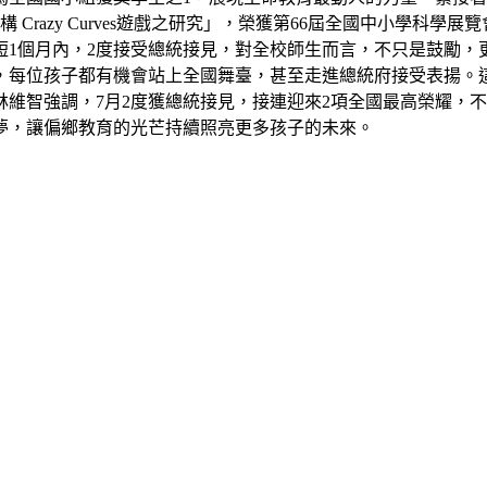
razy Curves遊戲之研究」，榮獲第66屆全國中小學科學
短1個月內，2度接受總統接見，對全校師生而言，不只是鼓勵，
，每位孩子都有機會站上全國舞臺，甚至走進總統府接受表揚。
維智強調，7月2度獲總統接見，接連迎來2項全國最高榮耀，
夢，讓偏鄉教育的光芒持續照亮更多孩子的未來。