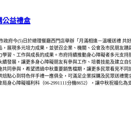
購公益禮盒
市政府今(5)日於總理餐廳西門店舉辦「月滿相逢－溫暖送禮 共
品，展現多元培力成果，並號召企業、機關、公會及市民朋友踴
力學習、工作與成長的成果。市府持續推動身心障礙者多元支持
永續發展，讓更多身心障礙朋友有參與工作、培養技能及建立自信
設施共同參與，希望透過中秋重要銷售檔期，讓更多民眾看見不同
烘焙點心到特色伴手禮一應俱全，可滿足企業採購及民眾送禮需
心障礙福利科（06-2991111分機8652），讓中秋祝福化