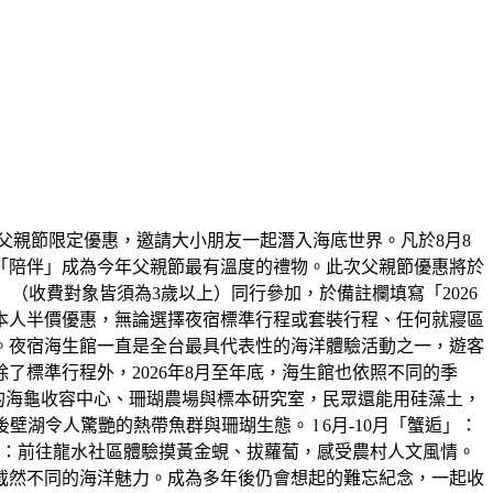
父親節限定優惠，邀請大小朋友一起潛入海底世界。凡於8月8
「陪伴」成為今年父親節最有溫度的禮物。此次父親節優惠將於
大一小」（收費對象皆須為3歲以上）同行參加，於備註欄填寫「2026
本人半價優惠，無論選擇夜宿標準行程或套裝行程、任何就寢區
。夜宿海生館一直是全台最具代表性的海洋體驗活動之一，遊客
標準行程外，2026年8月至年底，海生館也依照不同的季
放的海龜收容中心、珊瑚農場與標本研究室，民眾還能用硅藻土，
湖令人驚艷的熱帶魚群與珊瑚生態。 l 6月-10月「蟹逅」：
田」：前往龍水社區體驗摸黃金蜆、拔蘿蔔，感受農村人文風情。
截然不同的海洋魅力。成為多年後仍會想起的難忘紀念，一起收