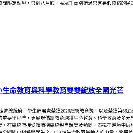
夜間限定點燈，只到八月底，民眾千萬別錯過只有暑假夜宿的民
小生命教育與科學教育雙雙綻放全國光芒
走進總統府！學生周君憲榮獲2026總統教育獎、以及榮獲第66
的重要里程碑，更展現偏鄉教育深耕生命教育、科學教育及多元
教育獎，在總統府接受賴清德總統親自頒獎及勉勵，表揚在逆境中
全國國小組獲獎學生之1，展現生命教育最動人的力量。緊接著7