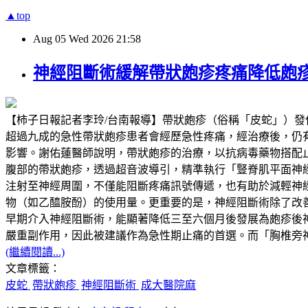
▲top
Aug
05
Wed
2026
21:58
神經阻斷術緩解帶狀皰疹疼痛降低皰
【柿子日報記者李玲/台南報導】帶狀皰疹（俗稱「皮蛇」）
超過九成的急性帶狀皰疹患者會經歷急性疼痛，經治療後，仍有超過兩成
影響。謝佑蓮醫師說明，帶狀皰疹的治療，以抗病毒藥物搭配
腹部的帶狀皰疹，透過超音波導引，精準執行「豎脊肌平面神經阻斷」（Erector
注射至神經周圍，不僅能阻斷疼痛訊號傳遞，也有助於減輕神
物（如乙醯胺酚）的使用量。更重要的是，神經阻斷術除了改
早期介入神經阻斷術，能顯著降低三至六個月後發展為皰疹後
嚴重副作用，因此被建議作為急性期止痛的首選。而「胸椎旁
(繼續閱讀...)
文章標籤：
皮蛇
帶狀皰疹
神經阻斷術
成大醫院麻