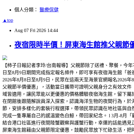
個人分類：
醫療保健
▲top
Aug
07
Fri
2026
14:44
夜宿限時半價！屏東海生館推父親節優
【柿子日報記者李玲/台南報導】父親節除了送禮、聚餐，今年
日至8月9日期間完成指定報名條件，即可享有夜宿海生館「
2026年8月8日至8月9日，民眾在這兩天至海景官網報名2026
父親節半價優惠」，活動當日攜帶可證明父親身分之有效文件
域皆適用，讓民眾能以更優惠的價格體驗夜宿海生館，留下屬
在閉館後跟隨解說員深入探索，認識海洋生物的夜間行為，於海
節，安排多樣化的套裝行程選擇，帶領民眾認識在地社區與自然
完成一隻專屬自己的感溫變色白鯨，帶回家紀念。 l 3月-8月
結合港口社區進行夜間陸蟹觀察與護蟹行動，幸運的話能遇見正抱
屏東海生館藉由父親節限定優惠，鼓勵民眾放下忙碌生活，把