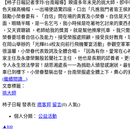
【柿子日報記者李玲/台南報導】睽違多年未見的挑大師，卽
色天線高桶帽，一出場便語驚四座，口出「凡進我門者皆王侯
鼓勵小榮眷要有，「自信」問在場的貴賓及小榮眷，自信是天
面，眼睛半瞎，是一名乞丐，我小時候是吃著祂乞討來的東西
，又天資聰穎 ，老師給我的獎賞，就是幫他擦摩托車 ，我只需
榮眷要培養自信心及能力，接受榮服處照顧，接受良好教育，環
在岡山舉辦的「光輝814校友向前行飛機饗宴活動」參觀空軍
很溫馨，小榮眷代表致詞及全體合唱，「因為有你，愛常在心
家主任及永康榮醫殷若蘭社工主任 ，他也是長期的認養者，更
令人永生效法學習！胡思湘處長一一為捐助人頒發感謝狀。最
車已到樓下，小榮眷整裝出發，台南榮服處全體上下，費心的
(繼續閱讀...)
文章標籤：
挑大師
柿子日報 發表在
痞客邦
留言
(0)
人氣(
)
個人分類：
公益活動
▲top