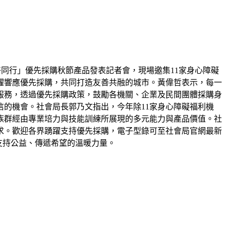
好同行」優先採購秋節產品發表記者會，現場邀集11家身心障礙
躍響應優先採購，共同打造友善共融的城市。黃偉哲表示，每一
服務，透過優先採購政策，鼓勵各機關、企業及民間團體採購身
的機會。社會局長郭乃文指出，今年除11家身心障礙福利機
族群經由專業培力與技能訓練所展現的多元能力與產品價值。社
求。歡迎各界踴躍支持優先採購，電子型錄可至社會局官網最新
為支持公益、傳遞希望的溫暖力量。