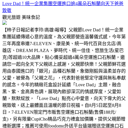
Love Dad！統一企業集團空運進口逾4萬朵石斛蘭向天下爸爸
致敬
觀光旅遊
美味食記
【柿子日報記者李玲/高雄\報導】父親節Love Dad！統一企業
集團延續傳遞心意的溫度，為父親節營造溫馨儀式感，今年第
三年再度串連7-ELEVEN、康是美、統一時代百貨台北店/高
雄店、DREAM PLAZA、夢時代、統一佳佳、悠旅生活(星巴
克)等超過10大品牌，貼心備妥超過4萬朵空運進口石斛蘭，邀
請您一起向全天下父親送上感謝，父親節快樂！父親節鮮花選
用由泰國進口的「銀河」品種石斛蘭，象徵剛毅與溫柔並存的
父愛，被譽為「父親之花」，代表對爸爸堅定守護與無私奉獻
的感念。今年的精緻花盒設計延續「Love Dad」主題，融合
黑、紫、金高貴色調，展現內斂卻深沉的情感厚度，父愛如
蘭，默默綻放，「Love Dad」點亮心中愛意，向天下偉大的父
親致敬，送上最體面且溫暖的節日祝福。自8月5日起至8月8
日，7-ELEVEN限定門市販售空運進口石斛蘭(售價188元/
支)，另有限量CupiCho精品巧克力禮盒加價購，提供父親節贈
禮新選擇；推薦可使用foodomo外送平台遠端贈送空運進口石