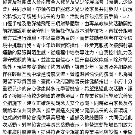
協會及社團法人台南市全人教育及兒少發展協會（簡稱兒少協
會）共同承辦，帶領各單位服務之兒少及家長共同參與，展現
公私協力守護兒少成長的力量。活動內容包括空氣手槍、.22
口徑手槍及散彈槍飛靶三項射擊體驗，由專業教練於活動開始
前詳細說明安全守則、裝備操作及基本射擊技巧，再採分組輪
流方式進行體驗，不以競賽為目的，而是鼓勵參與者在安全環
境中挑戰自我。青少年透過實際操作，逐步克服初次接觸射擊
運動的緊張與陌生感，從過程中培養專注力、自我控制能力及
遵守規範的態度，並建立自信心，提升自我效能感。除射擊活
動外，現場亦安排親子烤肉活動，讓青少年、家長及各網絡夥
伴在輕鬆互動中增進情感交流，營造溫馨愉快的氛圍，也為暑
假留下珍貴回憶。臺南市政府副秘書長徐健麟指出，市府十分
重視兒少的身心健康與多元學習機會，希望透過此次活動，讓
孩子接觸平時較少體驗的運動項目，在專業教練指導及完善安
全措施下，建立正確運動觀念與安全意識。同時藉由家長及各
網絡單位共同參與，攜手營造支持兒少健康成長的友善環境，
也感謝射擊協會提供專業場地、設備及教練團隊，共同促成此
次活動。射擊協會理事長蔡岳勳表示，柳營運動靶場長期致力
於推廣射擊運動，提供符合安全規範的專業場地與設備，希望