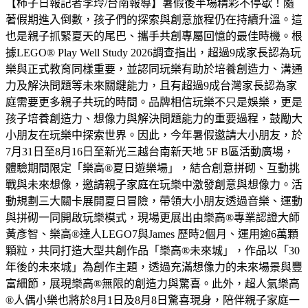
【柿子日報記者李玲/台南報導】暑假後半場精彩不停歇！隨
著假期進入倒數，孩子們的探索與創意旅程仍在持續升溫。這
也是親子抓緊夏天的尾巴、攜手共創專屬回憶的最佳時機。根
據LEGO® Play Well Study 2026調查指出，超過9成家長認為玩
樂與正式教育同樣重要，並認同玩樂有助於培養創造力、溝通
力及解決問題等未來關鍵能力，且有超過9成台灣家長認為家
庭需要更多親子共玩的時間。品牌相信玩樂不只是娛樂，更是
孩子培養創造力、想像力與解決問題能力的重要過程，鼓勵大
小朋友在玩樂中探索世界。因此，今年暑假邀請大小朋友，於
7月31日至8月16日至新光三越台南新天地 5F B區活動廣場，
體驗期間限定「樂高®夏日遊樂場」，結合創意拼砌、互動挑
戰與未來想像，邀請親子家庭在玩樂中激發創意與想像力。活
動規劃三大關卡展開夏日冒險，帶領大小朋友透過音樂、運動
與拼砌一同開啟玩樂模式，現場更展出由樂高®專業認證大師
黃彥智、樂高®達人LEGO7與James 歷時2個月、運用逾6萬顆
顆粒，共同打造大型共創作品「樂高®未來城」，作品以「30
年後的未來城」為創作主題，透過充滿想像力的未來場景與豐
富細節，展現樂高®無限的創造力與驚喜。此外，超人氣樂高
®人偶小樂也將於8月1日及8月8日驚喜現身，陪伴親子家庭一