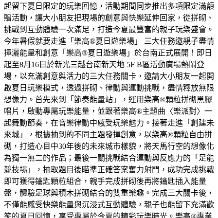
起留下夏日限定的玩樂回憶，活動期間同步推出多項限定滿額
贈活動，讓大小朋友把現場的創意與快樂延伸回家，從拼砌、
挑戰到互動體驗一次滿足，打造今夏最豐富的親子玩樂盛會。
今年暑假就要走進「樂高®夏日遊樂場」 三大任務邀親子盡情
揮灑能量和創意「樂高®夏日遊樂場」於台南正式展開！即日
起至8月16日於新光三越台南新天地 5F B區活動廣場熱鬧登
場，以充滿創意與活力的三大任務關卡，邀請大小朋友一起開
啟夏日玩樂模式，透過拼砌、律動與運動挑戰，盡情釋放無限
想像力。首先來到「節奏能量站」，運用樂高®顆粒拼砌黑膠
唱片，啟動專屬玩樂能量，並跟著樂高®主題曲〈樂派對〉一
起舞動節奏，在音樂律動中感受玩樂魅力。接著走進「創建未
來城」，根據抽到的不同主題發揮創意，以樂高®顆粒自由拼
砌，打造心目中30年後的未來城市樣貌，將天馬行空的想像化
為獨一無二的作品；最後一關挑戰結合運動與反應力的「足能
競技場」，抽取題目後瞄準正確答案奮力射門，成功完成挑戰
即可獲得鑰匙顆粒組合，親手完成拼砌後再將鑰匙插入能量
盤，體驗足球與積木拼砌結合的雙重樂趣。完成三大關卡後，
不僅能感受快樂能量與沉浸式互動體驗，親子也能留下充滿歡
笑的夏日回憶，享受專屬於今夏的精彩玩樂時光。樂高®專業