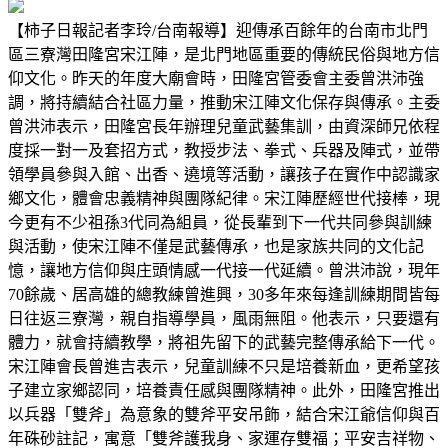
【柿子日報記者李玲/台南報導】迎傳承百餘年的台南市北門
區三寮灣田隆宮宋江陣，是北門地區重要的傳統民俗與地方信
仰文化。昨天的年度大廟會時，田隆宮管委會主委曾洪沛強
調，將持續結合社區力量，推動宋江陣文化保存與傳承。主委
曾洪沛表示，田隆宮長年辦理兒童武藝集訓，由資深師兄依程
度採一對一及套招方式，教授步法、拳式、兵器及陣式，並帶
領學員參與入館、出香、遶境等活動，讓孩子在實作中認識家
鄉文化，體會忠義精神與團隊紀律。宋江陣歷經世代接棒，現
今更有不少祖孫3代同為組員，從長輩到下一代共同參與訓練
與活動，使宋江陣不僅是武藝傳承，也是家族共同的文化記
憶，讓地方信仰與庄頭情感一代接一代延續。曾洪沛說，現年
70餘歲、居高雄的總教練曾進興，30多年來每逢訓練期間皆每
日往返三寮灣，親自指導學員，風雨無阻。他表示，只要還有
體力，就會持續教學，將祖先留下的武藝完整傳承給下一代。
宋江陣會長曾進吉表示，兒童訓練不只是培養新血，更希望孩
子建立家鄉認同，培養責任感與團隊精神。此外，田隆宮推出
以兵器「雙斧」為意象的雙斧平安吊飾，結合宋江爺信仰與百
年硃砂註記，寓意「雙斧護我身、家運存雙福；平安吉祥物、