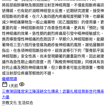
將局部麻醉藥物及類固醇注射至神經周圍，不僅能阻斷疼痛訊
號傳遞，也有助於減輕神經發炎反應。近期研究證實，接受神
經阻斷術的患者，在介入後四週內疼痛程度明顯下降，也顯著
減少神經痛藥物及一般止痛藥物（如乙醯胺酚）的使用量。更
重要的是，神經阻斷術除了改善急性疼痛，更具有「預防」慢
性神經痛的效果。急性期的劇烈疼痛是引發中樞神經敏感化、
進而導致慢性神經痛的危險因子，早期介入神經阻斷術，能顯
著降低三至六個月後發展為皰疹後神經痛的風險。謝佑蓮醫師
指出，在各項神經阻斷技術中，超音波導引下的「豎脊肌平面
神經阻斷」安全性高，尚未發現顯著的嚴重副作用，因此被建
議作為急性期止痛的首選。而「胸椎旁神經阻斷」同樣具有良
好的止痛及預防神經痛效果，但少數患者可能出現頭暈、嗜睡
或注射部位疼痛等輕微的不適。
繼續閱讀
1天前
三寮灣田隆宮宋江陣深耕文化傳承！武藝扎根培育新世代傳承
力量
宗教文化
生活綜合