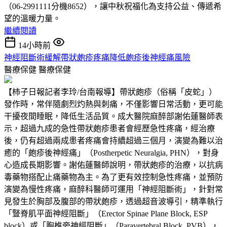
（06-2991111分機8652），讓中秋祝福化為支持公益、傳遞希
望的溫暖力量。
繼續閱讀
14小時前
神經阻斷術緩解帶狀皰疹疼痛降低皰疹後神經痛風險
醫療保健
醫療保健
【柿子日報記者李玲/台南報導】帶狀皰疹（俗稱「皮蛇」）
發作時，常伴隨劇烈灼熱與刺痛，不僅影響日常活動，更可能
干擾夜間睡眠，降低生活品質。成大醫院麻醉部謝佑蓮醫師表
示，超過九成的急性帶狀皰疹患者會經歷急性疼痛，經治療
後，仍有超過兩成患者疼痛會持續超過三個月，演變為難以治
癒的「皰疹後神經痛」（Postherpetic Neuralgia, PHN），對身
心造成長期影響。謝佑蓮醫師說明，帶狀皰疹的治療，以抗病
毒藥物搭配止痛藥物為主。為了更有效控制急性疼痛，並預防
演變為慢性疼痛，麻醉科醫師可運用「神經阻斷術」，針對常
見發生於胸部及腹部的帶狀皰疹，透過超音波導引，精準執行
「豎脊肌平面神經阻斷」（Erector Spinae Plane Block, ESP
block）或「胸椎旁神經阻斷」（Paravertebral Block, PVB），