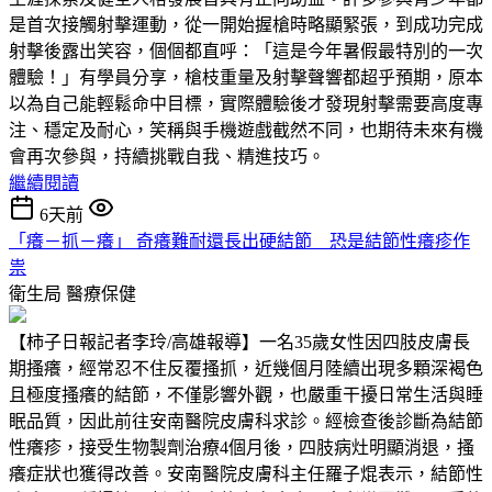
是首次接觸射擊運動，從一開始握槍時略顯緊張，到成功完成
射擊後露出笑容，個個都直呼：「這是今年暑假最特別的一次
體驗！」有學員分享，槍枝重量及射擊聲響都超乎預期，原本
以為自己能輕鬆命中目標，實際體驗後才發現射擊需要高度專
注、穩定及耐心，笑稱與手機遊戲截然不同，也期待未來有機
會再次參與，持續挑戰自我、精進技巧。
繼續閱讀
6天前
「癢－抓－癢」 奇癢難耐還長出硬結節 恐是結節性癢疹作
祟
衛生局
醫療保健
【柿子日報記者李玲/高雄報導】一名35歲女性因四肢皮膚長
期搔癢，經常忍不住反覆搔抓，近幾個月陸續出現多顆深褐色
且極度搔癢的結節，不僅影響外觀，也嚴重干擾日常生活與睡
眠品質，因此前往安南醫院皮膚科求診。經檢查後診斷為結節
性癢疹，接受生物製劑治療4個月後，四肢病灶明顯消退，搔
癢症狀也獲得改善。安南醫院皮膚科主任羅子焜表示，結節性