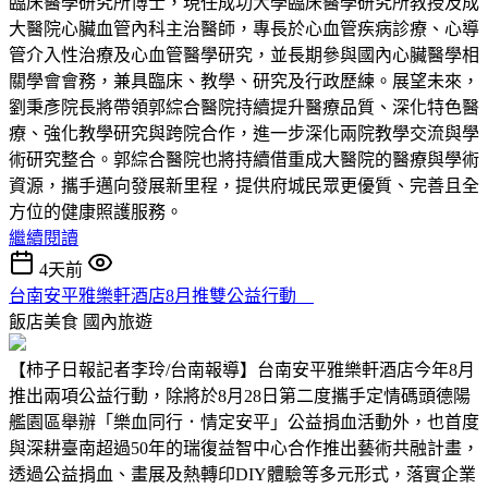
臨床醫學研究所博士，現任成功大學臨床醫學研究所教授及成
大醫院心臟血管內科主治醫師，專長於心血管疾病診療、心導
管介入性治療及心血管醫學研究，並長期參與國內心臟醫學相
關學會會務，兼具臨床、教學、研究及行政歷練。展望未來，
劉秉彥院長將帶領郭綜合醫院持續提升醫療品質、深化特色醫
療、強化教學研究與跨院合作，進一步深化兩院教學交流與學
術研究整合。郭綜合醫院也將持續借重成大醫院的醫療與學術
資源，攜手邁向發展新里程，提供府城民眾更優質、完善且全
方位的健康照護服務。
繼續閱讀
4天前
台南安平雅樂軒酒店8月推雙公益行動
飯店美食
國內旅遊
【柿子日報記者李玲/台南報導】台南安平雅樂軒酒店今年8月
推出兩項公益行動，除將於8月28日第二度攜手定情碼頭德陽
艦園區舉辦「樂血同行．情定安平」公益捐血活動外，也首度
與深耕臺南超過50年的瑞復益智中心合作推出藝術共融計畫，
透過公益捐血、畫展及熱轉印DIY體驗等多元形式，落實企業