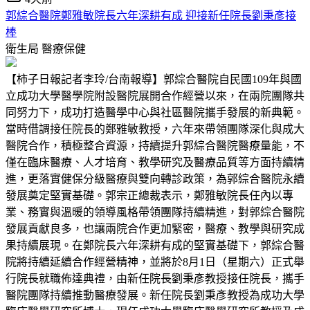
郭綜合醫院鄭雅敏院長六年深耕有成 迎接新任院長劉秉彥接
棒
衛生局
醫療保健
【柿子日報記者李玲/台南報導】郭綜合醫院自民國109年與國
立成功大學醫學院附設醫院展開合作經營以來，在兩院團隊共
同努力下，成功打造醫學中心與社區醫院攜手發展的新典範。
當時借調接任院長的鄭雅敏教授，六年來帶領團隊深化與成大
醫院合作，積極整合資源，持續提升郭綜合醫院醫療量能，不
僅在臨床醫療、人才培育、教學研究及醫療品質等方面持續精
進，更落實健保分級醫療與雙向轉診政策，為郭綜合醫院永續
發展奠定堅實基礎。郭宗正總裁表示，鄭雅敏院長任內以專
業、務實與溫暖的領導風格帶領團隊持續精進，對郭綜合醫院
發展貢獻良多，也讓兩院合作更加緊密，醫療、教學與研究成
果持續展現。在鄭院長六年深耕有成的堅實基礎下，郭綜合醫
院將持續延續合作經營精神，並將於8月1日（星期六）正式舉
行院長就職佈達典禮，由新任院長劉秉彥教授接任院長，攜手
醫院團隊持續推動醫療發展。新任院長劉秉彥教授為成功大學