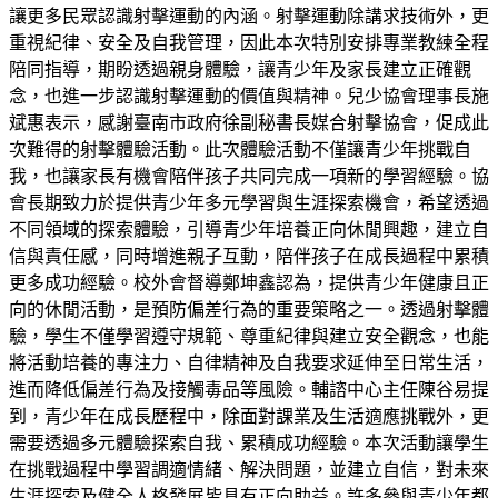
讓更多民眾認識射擊運動的內涵。射擊運動除講求技術外，更
重視紀律、安全及自我管理，因此本次特別安排專業教練全程
陪同指導，期盼透過親身體驗，讓青少年及家長建立正確觀
念，也進一步認識射擊運動的價值與精神。兒少協會理事長施
斌惠表示，感謝臺南市政府徐副秘書長媒合射擊協會，促成此
次難得的射擊體驗活動。此次體驗活動不僅讓青少年挑戰自
我，也讓家長有機會陪伴孩子共同完成一項新的學習經驗。協
會長期致力於提供青少年多元學習與生涯探索機會，希望透過
不同領域的探索體驗，引導青少年培養正向休閒興趣，建立自
信與責任感，同時增進親子互動，陪伴孩子在成長過程中累積
更多成功經驗。校外會督導鄭坤鑫認為，提供青少年健康且正
向的休閒活動，是預防偏差行為的重要策略之一。透過射擊體
驗，學生不僅學習遵守規範、尊重紀律與建立安全觀念，也能
將活動培養的專注力、自律精神及自我要求延伸至日常生活，
進而降低偏差行為及接觸毒品等風險。輔諮中心主任陳谷易提
到，青少年在成長歷程中，除面對課業及生活適應挑戰外，更
需要透過多元體驗探索自我、累積成功經驗。本次活動讓學生
在挑戰過程中學習調適情緒、解決問題，並建立自信，對未來
生涯探索及健全人格發展皆具有正向助益。許多參與青少年都