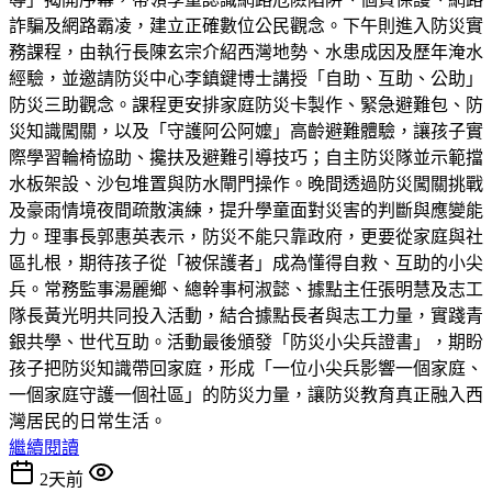
詐騙及網路霸凌，建立正確數位公民觀念。下午則進入防災實
務課程，由執行長陳玄宗介紹西灣地勢、水患成因及歷年淹水
經驗，並邀請防災中心李鎮鍵博士講授「自助、互助、公助」
防災三助觀念。課程更安排家庭防災卡製作、緊急避難包、防
災知識闖關，以及「守護阿公阿嬤」高齡避難體驗，讓孩子實
際學習輪椅協助、攙扶及避難引導技巧；自主防災隊並示範擋
水板架設、沙包堆置與防水閘門操作。晚間透過防災闖關挑戰
及豪雨情境夜間疏散演練，提升學童面對災害的判斷與應變能
力。理事長郭惠英表示，防災不能只靠政府，更要從家庭與社
區扎根，期待孩子從「被保護者」成為懂得自救、互助的小尖
兵。常務監事湯麗鄉、總幹事柯淑懿、據點主任張明慧及志工
隊長黃光明共同投入活動，結合據點長者與志工力量，實踐青
銀共學、世代互助。活動最後頒發「防災小尖兵證書」，期盼
孩子把防災知識帶回家庭，形成「一位小尖兵影響一個家庭、
一個家庭守護一個社區」的防災力量，讓防災教育真正融入西
灣居民的日常生活。
繼續閱讀
2天前