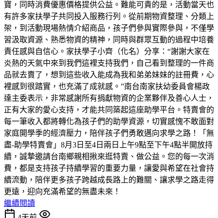
寶，同時消費優惠價格提供公益。難能可貴的是，活動當天也
有許多家扶學子共同投入服務行列。從前期物資整理、分類上
架，到活動現場熱情介紹商品，孩子們參與實際參與，不僅學
習汲取資源、熟悉物資的精神，同時與群眾互動的過程中培養
責任感與自信心。家扶學子小齊（化名）分享：“謝謝大家在
炎熱的天氣中來到我們這裡支持我們，自己看到整理的一件商
品就去賣了，想到這些收入能成為我和弟弟妹妹的註冊費，心
裡感到很踏實，也充滿了成就感。”南台南家扶幼委員會楊政
達主委表示，非常感謝所有捐獻物資的企業夥伴及善心人士，
正有大家的愛心支持，才能共同築起這座助學平台。特賣會的
每一筆收入都將轉化為孩子們的助學資源，切實感愧不敢面對
家庭開學季的經濟壓力，陪伴孩子們勇敢邁向求學之路！「無
盡-助學特賣會」8月3日至4日兩日上午9點至下午4點半開放持
續，誠摯邀請台南鄉親相揪來逛特賣、做公益。您的每一次消
費，都是支持孩子持續學習的重要力量，讓愛與希望在社會持
續流動，陪伴更多孩子跨越成長路上的難關、讓求學之路走得
更遠，迎向充滿希望的無盡未來！
繼續閱讀
4天前