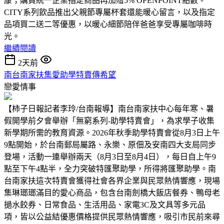
康；購買統一企業指定商品再加贈5% OPENPOINT點數。
CITY系列飲品推出父親節專屬杯套還能暖心留言，以及指定
品項買二送二等優惠，以暖心細節陪伴爸爸享受專屬咖啡時
光。
繼續閱讀
2天前
南台南家扶集愛助學特賣傳希望
戀愛情事
【柿子日報記者李玲/台南報導】南台南家扶中心每年寒、暑
假開學前夕會舉辦「無窮系列-助學特賣會」，為求學子收集
新學期所需的教育資源。2026年秋季助學特賣會從8月3日上午
9點開始，於台南郵局屬路、永樂、原佃及安南四大支局同步
登場，活動一連舉辦兩天（8月3日至8月4日），每日自上午9
點至下午4點半，全力突破特匯聚助學，所得將匯聚助學。南
台南家扶這次特賣會獲得社會各界企業與民眾熱情響應，現場
集琳瑯瑯滿目的愛心商品，包含台南劍橋大飯店餐券、鴨母老
撾水餃券、日常食品、生活用品、家電3C及文具等多元品
項，皆以公益結優惠價格提供民眾熱情響應，吸引市民前來尋