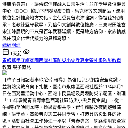
健康隨身帶」，讓傳統信仰融入日常生活；並在學甲數位機會
中心（DOC）協助下開發活動T恤、馬克杯等文創商品，運用
數位設計推廣地方文化。主任委員曾洪沛強調，從祖孫3代傳
承、老教練堅守教學，到信仰文創與數位推廣，三寮灣田隆宮
宋江陣展現的不只是百年武藝延續，更是地方信仰、家族情感
與庄頭文化世代接力的具體寫照。
繼續閱讀
1天前
青銀攜手守護家園西灣社區防災小尖兵夏令營扎根防災教育
教育
親子育兒
【柿子日報記者李玲/台南報導】為強化兒少網路安全意識，
並將防災教育向下扎根，臺南市永康區西灣社區於115年8月2
日在西灣里活動中心、西灣市民農場及周邊防災示範區，辦理
「115年暑期青春專案暨西灣社區防災小尖兵夏令營」，從上
午9時3至晚間20時，透過青銀共學、實作體驗及夜間避難演
練，讓學童、高齡者與志工共同學習，打造具防災韌性的社
區。活動由社會工作師江一平以「青春專案－網路使用安全宣
導」揭開序幕，帶領學童認識網路危險陷阱、個資保護、網路