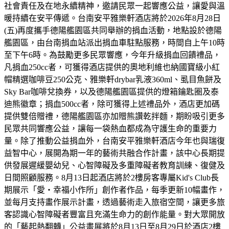
社會責任及在地永續精神，邀請民眾一起響應公益，讓愛與溫
暖持續在安平傳遞。台南安平雅樂軒酒店將於2026年8月28日
(五)再度攜手德陽艦園區共同舉辦的捐血活動，地點設於德陽
艦園區，由台南捐血站派出捐血車駐點服務，時間自上午10時
至下午6時。為鼓勵更多民眾響應，今年升級捐血回饋禮品，
凡捐血250cc者，可獲得酒店提供的奧地利維也納國寶級小紅
帽精選咖啡豆250公克、雅樂軒drybar乳液360ml、虱目魚餅及
Sky Bar咖啡兌換券，以及德陽艦園區提供的燈箱鑰匙圈及泰
迪熊徽章；捐血500cc者，除可獲得上述禮品外，酒店更加碼
提供雙倍贈禮，德陽艦園區亦加贈熊讚乾拌麵，期盼吸引更多
民眾共同響應公益，讓每一袋熱血都成為守護生命的重要力
量。除了推動公益捐血外，台南安平雅樂軒酒店今年也與瑞復
益智中心，展開為期一年的藝術共融合作計畫，該中心長期提
供發展遲緩嬰幼兒、心智障礙及多重障礙者教育訓練、復健及
日間照顧服務。8月13日起酒店將於2樓房客專屬Kid's Club長
期展示「愛・幸福小作所」創作者作品，每季更新10幅畫作，
並每月支持畫作展示計畫，透過藝術走入旅宿空間，讓更多旅
客認識心智障礙者豐富且充滿生命力的創作能量。對大眾開放
的「藝起熱翻轉」公益畫展將於8月13日至8月29日於酒店2樓