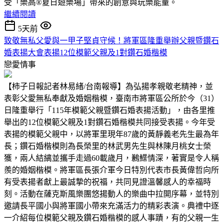
受「樂高®夏日遊樂場」帶來的創意與玩樂能量。
繼續閱讀
5天前
致敬無私父愛與一甲子堅貞守候！將軍區隆重舉辦父親暨鑽石
婚表揚大會表揚12位模範父親及1對鑽石婚楷模
戀愛情事
【柿子日報記者林易緒/台南報導】為弘揚孝親敬老精神，並
表彰父愛無私奉獻及婚姻楷模，臺南市將軍區公所於今（31）
日隆重舉行「115年模範父親暨鑽石婚表揚活動」，由各里推
舉出的12位模範父親及1對鑽石婚楷模共同接受表揚。今年受
表揚的模範父親中，以將軍里現年87歲的黃靜義老先生最為年
長；鑽石婚楷模則為長榮里的林武男先生與林陳月桃女士榮
獲，兩人結縭並攜手走過60載歲月，鶼鰈情深，著實是令人稱
羨的婚姻楷模。將軍區長張介軍今日特別代表市長黃偉哲向所
有受表揚者獻上最誠摯的祝福，共同見證溫馨感人的幸福時
刻。活動在薩克斯風樂團悠揚動人的樂曲中拉開序幕，並特別
邀請長平國小與將軍國小帶來充滿活力的精彩表演。典禮中逐
一介紹每位模範父親及鑽石婚楷模的感人事蹟，有的父親一生