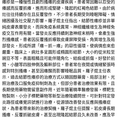
癢疹是一種慢性且劇烈搔癢的皮膚疾病，患者常因難以忍受的
癢感而反覆抓癢，進而形成堅硬、隆起的紅褐色結節。由於病
灶往往持續存在且反覆發作，不少患者長期受到睡眠障礙、情
緒困擾及社交壓力影響。羅子焜主任指出，結節性癢疹並非單
純皮膚表層發炎，而與免疫系統異常、神經纖維增生及神經免
疫交互作用有關。當發炎反應持續刺激神經末梢時，會產生強
烈搔癢感，患者因反覆搔抓導致皮膚屏障受損、角質增生及局
部發炎，形成所謂「癢－抓－癢」的惡性循環，使病情愈來愈
嚴重。臨床上，病灶多呈圓形或橢圓形結節，大小約從米粒至
豌豆不等，表面粗糙且可能伴隨角化、結痂或抓傷，好發於前
臂、小腿等四肢伸側及軀幹部位。患者常在夜間或情緒緊張時
感到特別搔癢，甚至因癢醒而影響睡眠品質。羅子焜主任表
示，過去結節性癢疹的治療方式以類固醇藥膏、局部注射、光
照治療及口服免疫抑制劑為主，但部分患者治療效果有限，且
長期使用藥物需留意副作用。近年隨著精準醫療發展，標靶生
物製劑、小分子標靶藥物等新型治療陸續問世，可針對特定發
炎路徑或癢覺訊號進行治療，從源頭改善發炎反應與搔癢症
狀，為患者帶來新的治療契機。羅子焜主任提醒，若皮膚長期
搔癢、反覆抓破皮膚，甚至出現隆起結節且久未改善，應及早