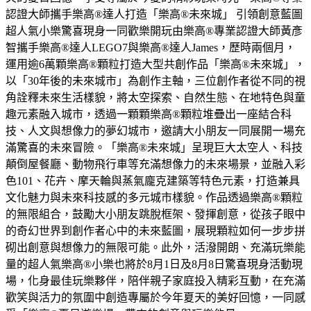
認證大師攜手樂高®達人打造「樂高®未來城」 引領創意藍圖
超人氣小樂驚喜現身一同歡樂開玩由樂高®專業認證大師黃彥
智攜手樂高®達人LEGO7與樂高®達人James，歷時兩個月，
運用逾6萬顆樂高®顆粒打造大型共創作品「樂高®未來城」，
以「30年後的未來城市」為創作主軸，三位創作者從不同的視
角詮釋未來生活樣貌，將太空探索、自然生態、在地特色與童
趣元素融入城市，透過一顆顆樂高®顆粒堆疊出一座結合科
技、人文與想像力的夢幻城市，邀請大小朋友一同展開一場充
滿驚喜的未來冒險。「樂高®未來城」呈現巨大太空人、科技
顛倒屋餐廳、動物飛行車等充滿想像力的未來場景，並融入彩
色101、花卉、摩天輪與蒸氣龐克建築等特色元素，打造兼具
文化魅力與未來科技感的多元城市樣貌。作品透過樂高®顆粒
的無限組合，鼓勵大小朋友跳脫框架、發揮創意，從孩子眼中
的奇幻世界到創作者心中的未來藍圖，展現顆粒如何一步步拼
砌出創意與想像力的無限可能。此外，活潑開朗、充滿玩樂能
量的超人氣樂高®小樂也將於8月1日及8月8日驚喜現身活動現
場，化身最佳玩樂夥伴，陪伴親子家庭投入精彩互動，在充滿
歡笑與活力的氛圍中創造專屬於今年夏天的美好回憶，一同感