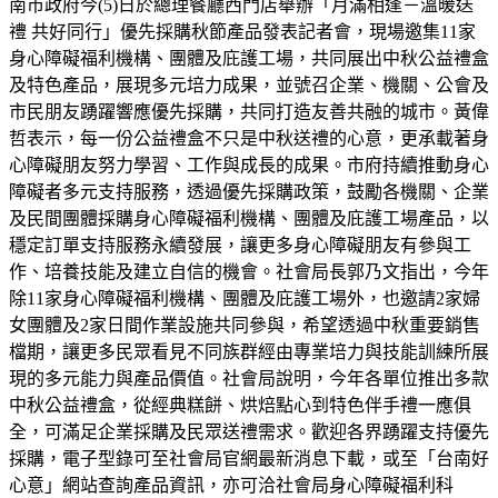
南市政府今(5)日於總理餐廳西門店舉辦「月滿相逢－溫暖送
禮 共好同行」優先採購秋節產品發表記者會，現場邀集11家
身心障礙福利機構、團體及庇護工場，共同展出中秋公益禮盒
及特色產品，展現多元培力成果，並號召企業、機關、公會及
市民朋友踴躍響應優先採購，共同打造友善共融的城市。黃偉
哲表示，每一份公益禮盒不只是中秋送禮的心意，更承載著身
心障礙朋友努力學習、工作與成長的成果。市府持續推動身心
障礙者多元支持服務，透過優先採購政策，鼓勵各機關、企業
及民間團體採購身心障礙福利機構、團體及庇護工場產品，以
穩定訂單支持服務永續發展，讓更多身心障礙朋友有參與工
作、培養技能及建立自信的機會。社會局長郭乃文指出，今年
除11家身心障礙福利機構、團體及庇護工場外，也邀請2家婦
女團體及2家日間作業設施共同參與，希望透過中秋重要銷售
檔期，讓更多民眾看見不同族群經由專業培力與技能訓練所展
現的多元能力與產品價值。社會局說明，今年各單位推出多款
中秋公益禮盒，從經典糕餅、烘焙點心到特色伴手禮一應俱
全，可滿足企業採購及民眾送禮需求。歡迎各界踴躍支持優先
採購，電子型錄可至社會局官網最新消息下載，或至「台南好
心意」網站查詢產品資訊，亦可洽社會局身心障礙福利科