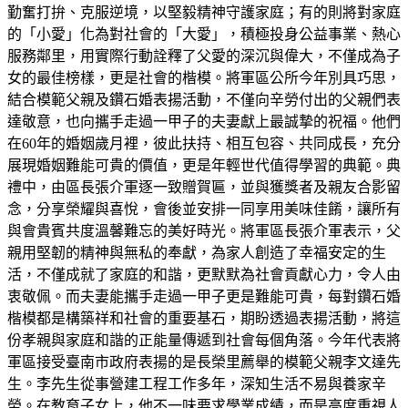
勤奮打拚、克服逆境，以堅毅精神守護家庭；有的則將對家庭
的「小愛」化為對社會的「大愛」，積極投身公益事業、熱心
服務鄰里，用實際行動詮釋了父愛的深沉與偉大，不僅成為子
女的最佳榜樣，更是社會的楷模。將軍區公所今年別具巧思，
結合模範父親及鑽石婚表揚活動，不僅向辛勞付出的父親們表
達敬意，也向攜手走過一甲子的夫妻獻上最誠摯的祝福。他們
在60年的婚姻歲月裡，彼此扶持、相互包容、共同成長，充分
展現婚姻難能可貴的價值，更是年輕世代值得學習的典範。典
禮中，由區長張介軍逐一致贈賀匾，並與獲獎者及親友合影留
念，分享榮耀與喜悅，會後並安排一同享用美味佳餚，讓所有
與會貴賓共度溫馨難忘的美好時光。將軍區長張介軍表示，父
親用堅韌的精神與無私的奉獻，為家人創造了幸福安定的生
活，不僅成就了家庭的和諧，更默默為社會貢獻心力，令人由
衷敬佩。而夫妻能攜手走過一甲子更是難能可貴，每對鑽石婚
楷模都是構築祥和社會的重要基石，期盼透過表揚活動，將這
份孝親與家庭和諧的正能量傳遞到社會每個角落。今年代表將
軍區接受臺南市政府表揚的是長榮里薦舉的模範父親李文達先
生。李先生從事營建工程工作多年，深知生活不易與養家辛
勞。在教育子女上，他不一味要求學業成績，而是高度重視人