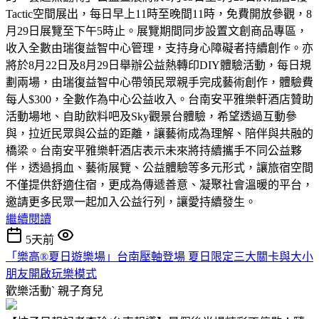
Tactic空間展出，每日早上11時至晚間11時，免費開放參觀，8
月29日展覽至下午5時止。展覽期間同步設置文創商品專區，
收入全數由瑞復益智中心管理，支持身心障礙者持續創作。亦
將於8月22日及8月29日舉辦公益熱轉印DIY體驗活動，每日規
劃兩場，由瑞復益智中心帶領民眾親手完成藝術創作，體驗費
每人$300，全數作為中心公益收入。台南安平雅樂軒酒店贊助
活動場地、自助飲料吧及Sky觀景台體驗，希望透過互動參
與，拉近民眾與公益的距離，讓藝術成為理解、陪伴與共融的
橋梁。台南安平雅樂軒酒店表示未來將持續攜手不同公益夥
伴，透過捐血、藝術展覽、公益體驗等多元形式，讓旅宿空間
不僅提供舒適住宿，更成為傳遞善意、凝聚社會溫暖的平台，
邀請更多民眾一起加入公益行列，讓愛持續發生。
繼續閱讀
5天前
「樂高®夏日遊樂場」台南壓軸登場 夏日限定三大關卡與大小
朋友開啟玩樂模式
歡樂活動ˋ
親子育兒