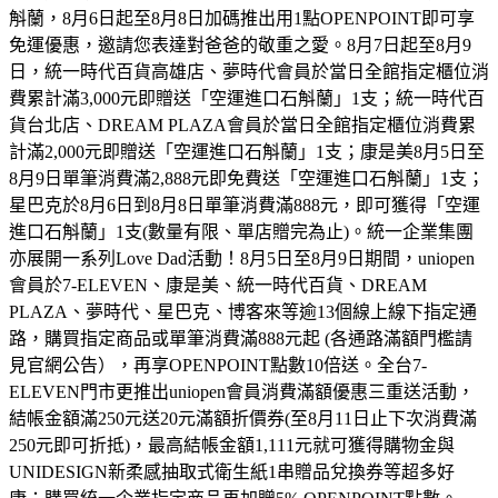
斛蘭，8月6日起至8月8日加碼推出用1點OPENPOINT即可享
免運優惠，邀請您表達對爸爸的敬重之愛。8月7日起至8月9
日，統一時代百貨高雄店、夢時代會員於當日全館指定櫃位消
費累計滿3,000元即贈送「空運進口石斛蘭」1支；統一時代百
貨台北店、DREAM PLAZA會員於當日全館指定櫃位消費累
計滿2,000元即贈送「空運進口石斛蘭」1支；康是美8月5日至
8月9日單筆消費滿2,888元即免費送「空運進口石斛蘭」1支；
星巴克於8月6日到8月8日單筆消費滿888元，即可獲得「空運
進口石斛蘭」1支(數量有限、單店贈完為止)。統一企業集團
亦展開一系列Love Dad活動！8月5日至8月9日期間，uniopen
會員於7-ELEVEN、康是美、統一時代百貨、DREAM
PLAZA、夢時代、星巴克、博客來等逾13個線上線下指定通
路，購買指定商品或單筆消費滿888元起 (各通路滿額門檻請
見官網公告），再享OPENPOINT點數10倍送。全台7-
ELEVEN門市更推出uniopen會員消費滿額優惠三重送活動，
結帳金額滿250元送20元滿額折價券(至8月11日止下次消費滿
250元即可折抵)，最高結帳金額1,111元就可獲得購物金與
UNIDESIGN新柔感抽取式衛生紙1串贈品兌換券等超多好