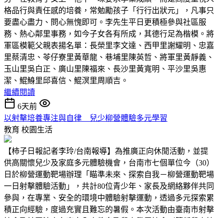
格品行與責任感的培養，常勉勵孩子「行行出狀元」，凡事只
要盡心盡力、問心無愧即可。李先生平日更積極參與社區服
務、熱心鄰里事務，如今子女各有所成，其德行足為楷模。將
軍區模範父親表揚名單：長榮里李文達、西甲里謝耀明、忠嘉
里蔡清忠、苓仔寮里黃華龍、巷埔里陳英哲、將軍里黃靜義、
玉山里吳白正、廣山里陳福來、長沙里黃寬明、平沙里吳惠
潔、鯤鯓里邱喜信、鯤溟里周順吉。
繼續閱讀
6天前
以射擊培養專注與自律 兒少柳營體驗多元學習
教育
校園生活
【柿子日報記者李玲/台南報導】為推廣正向休閒活動，並提
供高關懷兒少及家庭多元體驗機會，台南市七個單位今（30）
日於柳營運動靶場辦理「瞄準未來、探索自我－柳營運動靶場
一日射擊體驗活動」，共計80位青少年、家長及網絡夥伴共同
參與，在專業、安全的環境中體驗射擊運動，透過多元探索累
積正向經驗，度過充實且難忘的暑假。本次活動由臺南市射擊