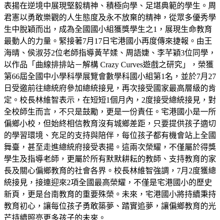
表揚在逆境中展現堅毅精神、積極向學、足堪典範的學生。周
君憲以勇敢樂觀的人生態度及永不放棄的精神，從眾多優秀學
生中脫穎而出，成為全國國小組獲獎學生之1，展現生命教育
最動人的力量。緊接著7月17日宅港國小再度傳來捷報。由王
海晴、侯淑芬2位老師指導黃芊媃、周語婕、李芊穎3位同學，
以作品「曲線排排站－解構 Crazy Curves遊戲之研究」，榮獲
第66屆全國中小學科學展覽會數學科國小組第1名，並於7月27
日受邀前往總統府參加總統接見，再次接受國家最高層級的肯
定。校長林維智表示，在短短1個月內，2度接受總統接見，對
全校師生而言，不只是鼓勵，更是一份責任。宅港國小是一所
偏鄉小校，但始終相信教育沒有城鄉差距，只要提供孩子適切
的學習環境、充足的支持與陪伴，每位孩子都有機會站上全國
舞臺，甚至走進總統府接受表揚。這兩次榮耀，不僅屬於得獎
學生及指導老師，更屬於所有默默耕耘的教師、支持教育的家
長及關心偏鄉教育的社會各界。校長林維智強調，7月2度獲總
統接見，接連迎來2項全國最高榮耀，不僅是宅港國小的歷史
新頁，更是台南教育的重要殊榮。未來，宅港國小將持續秉持
教育初心，讓每位孩子勇敢築夢、踏實追夢，讓偏鄉教育的光
芒持續照亮更多孩子的未來。