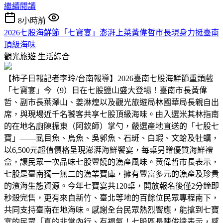
繼續閱讀
8小時前
2026七股海鮮節「七寶宴」澎湃上菜黃偉哲市長現身力挺臺南
頂級海味
觀光旅遊
生活綜合
【柿子日報記者李玲/台南報導】2026臺南七股海鮮節重頭戲
「七寶宴」今（9）日在七股鹽山盛大登場！臺南市長黃偉
哲、副市長葉澤山、姜淋煌以及觀光旅遊局林國華局長親自出
席，與現場近千名饕客共享七股頂級海味。由入選米其林指南
的在地名廚陳振東（阿欽師）掌勺，嚴選產地直送的「七股七
寶」——虱目魚、烏魚、吳郭魚、石斑、白蝦、文蛤及牡蠣，
以6,500元超值價格呈現澎湃海鮮饗宴，每桌另贈優質海鮮禮
盒，讓民眾一次品味七股豐饒的漁產風味。黃偉哲市長表示，
七股是臺南獨一無二的漁業寶庫，擁有豐富多元的漁產及珍貴
的濱海生態資源。今年七寶宴共120桌，開放報名後僅2分鐘即
秒殺完售，更有來自新竹、臺北等地的百餘位民眾專程南下，
共同支持臺南在地海味。感謝全台民眾熱烈響應，能搶到七寶
宴的民眾「真的非常內行、有福氣！七股區長陳俊達表示，感