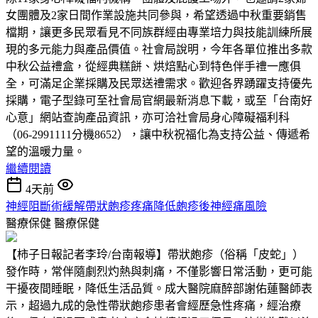
女團體及2家日間作業設施共同參與，希望透過中秋重要銷售
檔期，讓更多民眾看見不同族群經由專業培力與技能訓練所展
現的多元能力與產品價值。社會局說明，今年各單位推出多款
中秋公益禮盒，從經典糕餅、烘焙點心到特色伴手禮一應俱
全，可滿足企業採購及民眾送禮需求。歡迎各界踴躍支持優先
採購，電子型錄可至社會局官網最新消息下載，或至「台南好
心意」網站查詢產品資訊，亦可洽社會局身心障礙福利科
（06-2991111分機8652），讓中秋祝福化為支持公益、傳遞希
望的溫暖力量。
繼續閱讀
4天前
神經阻斷術緩解帶狀皰疹疼痛降低皰疹後神經痛風險
醫療保健
醫療保健
【柿子日報記者李玲/台南報導】帶狀皰疹（俗稱「皮蛇」）
發作時，常伴隨劇烈灼熱與刺痛，不僅影響日常活動，更可能
干擾夜間睡眠，降低生活品質。成大醫院麻醉部謝佑蓮醫師表
示，超過九成的急性帶狀皰疹患者會經歷急性疼痛，經治療