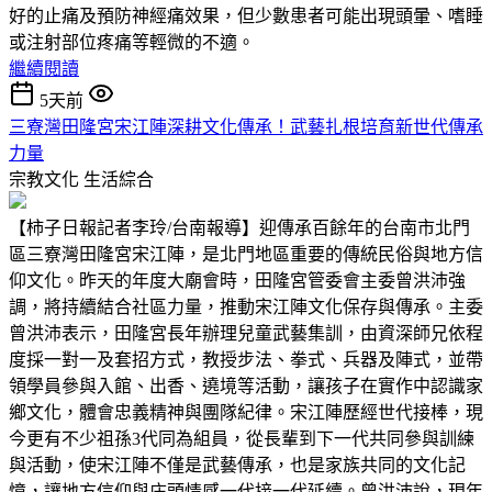
好的止痛及預防神經痛效果，但少數患者可能出現頭暈、嗜睡
或注射部位疼痛等輕微的不適。
繼續閱讀
5天前
三寮灣田隆宮宋江陣深耕文化傳承！武藝扎根培育新世代傳承
力量
宗教文化
生活綜合
【柿子日報記者李玲/台南報導】迎傳承百餘年的台南市北門
區三寮灣田隆宮宋江陣，是北門地區重要的傳統民俗與地方信
仰文化。昨天的年度大廟會時，田隆宮管委會主委曾洪沛強
調，將持續結合社區力量，推動宋江陣文化保存與傳承。主委
曾洪沛表示，田隆宮長年辦理兒童武藝集訓，由資深師兄依程
度採一對一及套招方式，教授步法、拳式、兵器及陣式，並帶
領學員參與入館、出香、遶境等活動，讓孩子在實作中認識家
鄉文化，體會忠義精神與團隊紀律。宋江陣歷經世代接棒，現
今更有不少祖孫3代同為組員，從長輩到下一代共同參與訓練
與活動，使宋江陣不僅是武藝傳承，也是家族共同的文化記
憶，讓地方信仰與庄頭情感一代接一代延續。曾洪沛說，現年