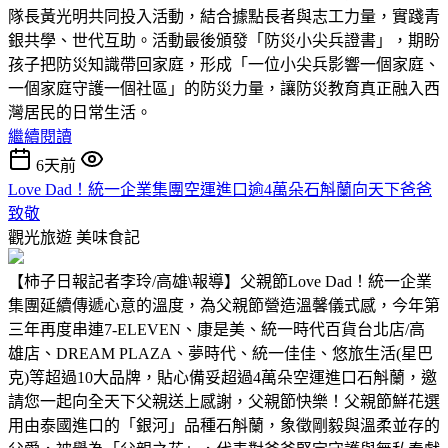
隊長黃光明共同投入活動，結合據點長者與志工力量，實踐青
銀共學、世代互助。活動最後頒發「防災小尖兵證書」，期盼
孩子把防災知識帶回家庭，形成「一位小尖兵影響一個家庭、
一個家庭守護一個社區」的防災力量，讓防災教育真正融入西
灣居民的日常生活。
繼續閱讀
6天前
Love Dad！統一企業集團空運進口逾4萬朵石斛蘭向天下爸爸
致敬
觀光旅遊
美味食記
【柿子日報記者李玲/高雄\報導】父親節Love Dad！統一企業
集團延續傳遞心意的溫度，為父親節營造溫馨儀式感，今年第
三年再度串連7-ELEVEN、康是美、統一時代百貨台北店/高
雄店、DREAM PLAZA、夢時代、統一佳佳、悠旅生活(星巴
克)等超過10大品牌，貼心備妥超過4萬朵空運進口石斛蘭，邀
請您一起向全天下父親送上感謝，父親節快樂！父親節鮮花選
用由泰國進口的「銀河」品種石斛蘭，象徵剛毅與溫柔並存的