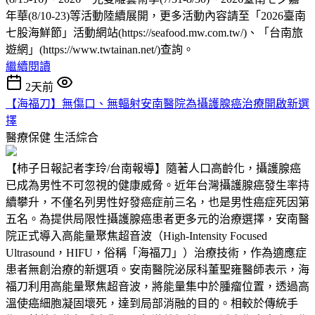
年華(8/10-23)等活動陸續展開，更多活動內容請至「2026臺南
七股海鮮節」活動網站(https://seafood.mw.com.tw/)、「台南旅
遊網」(https://www.twtainan.net/)查詢。
繼續閱讀
2天前
【海福刀】無傷口、無輻射安南醫院為攝護腺癌治療開啟新選
擇
醫療保健
生活綜合
【柿子日報記者李玲/台南報導】隨著人口高齡化，攝護腺癌
已成為男性不可忽視的健康威脅。近年台灣攝護腺癌發生率持
續攀升，不僅名列男性好發癌症前三名，也是男性癌症死因第
五名。為提供局限性攝護腺癌患者更多元的治療選擇，安南醫
院正式導入高能量聚焦超音波（High-Intensity Focused
Ultrasound，HIFU，俗稱「海福刀」）治療技術，作為適應症
患者無創治療的新選項。安南醫院泌尿科董聖雍醫師表示，海
福刀利用高能量聚焦超音波，將能量集中於腫瘤位置，透過高
溫使癌細胞凝固壞死，達到局部消融的目的。相較於傳統手