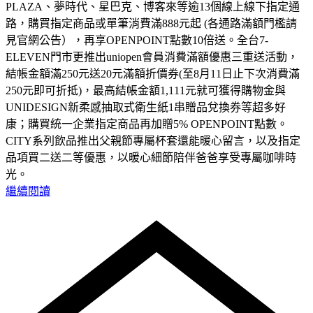
PLAZA、夢時代、星巴克、博客來等逾13個線上線下指定通
路，購買指定商品或單筆消費滿888元起 (各通路滿額門檻請
見官網公告），再享OPENPOINT點數10倍送。全台7-
ELEVEN門市更推出uniopen會員消費滿額優惠三重送活動，
結帳金額滿250元送20元滿額折價券(至8月11日止下次消費滿
250元即可折抵)，最高結帳金額1,111元就可獲得購物金與
UNIDESIGN新柔感抽取式衛生紙1串贈品兌換券等超多好
康；購買統一企業指定商品再加贈5% OPENPOINT點數。
CITY系列飲品推出父親節專屬杯套還能暖心留言，以及指定
品項買二送二等優惠，以暖心細節陪伴爸爸享受專屬咖啡時
光。
繼續閱讀