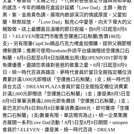
父愛，被譽為「父親之花」，代表對爸爸堅定守護與無私奉獻
的感念。今年的精緻花盒設計延續「Love Dad」主題，融合
黑、紫、金高貴色調，展現內斂卻深沉的情感厚度，父愛如
蘭，默默綻放，「Love Dad」點亮心中愛意，向天下偉大的父
親致敬，送上最體面且溫暖的節日祝福。自8月5日起至8月8
日，7-ELEVEN限定門市販售空運進口石斛蘭(售價188元/
支)，另有限量CupiCho精品巧克力禮盒加價購，提供父親節贈
禮新選擇；推薦可使用foodomo外送平台遠端贈送空運進口石
斛蘭，8月6日起至8月8日加碼推出用1點OPENPOINT即可享
免運優惠，邀請您表達對爸爸的敬重之愛。8月7日起至8月9
日，統一時代百貨高雄店、夢時代會員於當日全館指定櫃位消
費累計滿3,000元即贈送「空運進口石斛蘭」1支；統一時代百
貨台北店、DREAM PLAZA會員於當日全館指定櫃位消費累
計滿2,000元即贈送「空運進口石斛蘭」1支；康是美8月5日至
8月9日單筆消費滿2,888元即免費送「空運進口石斛蘭」1支；
星巴克於8月6日到8月8日單筆消費滿888元，即可獲得「空運
進口石斛蘭」1支(數量有限、單店贈完為止)。統一企業集團
亦展開一系列Love Dad活動！8月5日至8月9日期間，uniopen
會員於7-ELEVEN、康是美、統一時代百貨、DREAM