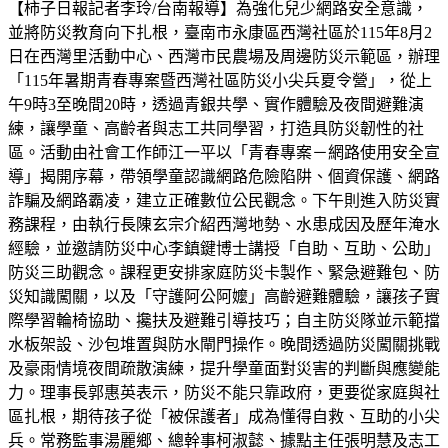
【柿子日報記者李玲/台南報導】為強化兒少網路安全意識，
並將防災教育向下扎根，臺南市永康區西灣社區於115年8月2
日在西灣里活動中心、西灣市民農場及周邊防災示範區，辦理
「115年暑期青春專案暨西灣社區防災小尖兵夏令營」，從上
午9時3至晚間20時，透過青銀共學、實作體驗及夜間避難演
練，讓學童、高齡者與志工共同學習，打造具防災韌性的社
區。活動由社會工作師江一平以「青春專案－網路使用安全宣
導」揭開序幕，帶領學童認識網路危險陷阱、個資保護、網路
詐騙及網路霸凌，建立正確數位公民觀念。下午則進入防災實
務課程，由執行長陳玄宗介紹西灣地勢、水患成因及歷年淹水
經驗，並邀請防災中心李鎮鍵博士講授「自助、互助、公助」
防災三助觀念。課程更安排家庭防災卡製作、緊急避難包、防
災知識闖關，以及「守護阿公阿嬤」高齡避難體驗，讓孩子實
際學習輪椅協助、攙扶及避難引導技巧；自主防災隊並示範擋
水板架設、沙包堆置與防水閘門操作。晚間透過防災闖關挑戰
及豪雨情境夜間疏散演練，提升學童面對災害的判斷與應變能
力。理事長郭惠英表示，防災不能只靠政府，更要從家庭與社
區扎根，期待孩子從「被保護者」成為懂得自救、互助的小尖
兵。常務監事湯麗鄉、總幹事柯淑懿、據點主任張明慧及志工