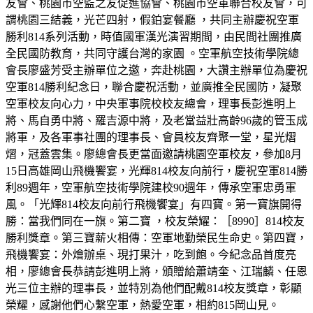
友會、桃園市空監之友促進協會、桃園市空軍聯合校友會，可
謂桃園三結義，光芒四射，假鉑宴餐廳 ，共同主辦慶祝空軍
勝利814系列活動，時值國軍漢光演習期間，由民間社團推廣
全民國防教育，共同守護台灣的家園 。空軍航空技術學院總
會長廖盛芳受主辦單位之邀，奔赴桃園，大讚主辦單位為慶祝
空軍814勝利紀念日，聯合慶祝活動，並廣推全民國防，凝聚
空軍校友向心力，中央軍事院校校友總會，理事長彭進明上
將、馬自勇中將、羅吉源中將，及老當益壯高齡96歲的管玉成
將軍，及各軍事社團的理事長、會員校友齊聚一堂，星光熠
熠，冠蓋雲集。廖總會長更當面邀請桃園空軍校友，參加8月
15日高雄岡山飛機饗宴，光輝814校友向前行，慶祝空軍814勝
利89週年，空軍航空技術學院建校90週年，傳承空軍忠勇軍
風。「光輝814校友向前行飛機饗宴」有四寶。第一寶旗開得
勝：當我們同在一旗。第二寶 ，校友榮耀：［8990］814校友
勝利獎章。第三寶薪火相傳：空軍地勤榮民生命史。第四寶，
飛機饗宴：外燴辦桌、現打果汁，吃到飽。今紀念品首度亮
相，廖總會長恭請彭進明上將，頒贈給蕭靖奎、江瑞麟、任恩
光三位主辦的理事長，並特別為他們配戴814校友獎章，彰顯
榮耀，感謝他們心繫空軍，熱愛空軍，相約815岡山見。