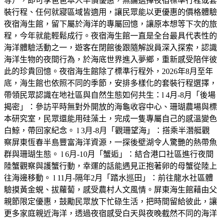
等），即可享爸爸本人半價優惠，無論選擇夜宿標準行程或套
裝行程、任何就寢區域皆適用，讓民眾能以更優惠的價格體驗
夜宿海生館，留下屬於海洋的專屬回憶，讓原本想等下次的旅
程，今年就能輕鬆成行。夜宿海生館一直是全台最具代表性的
海洋體驗活動之一，遊客在閉館後跟隨解說員深入探索，認識
海洋生物的夜間行為，於海底世界進入夢鄉，重新感受陪伴彼
此的珍貴回憶。夜宿海生館除了標準行程外，2026年8月至年
底，海生館也依照不同的季節，安排多樣化的套裝行程選擇，
帶領民眾認識在地社區與自然生態如何共生：l 4月-8月「後場
揭密」：參訪平時無對外開放的海龜收容中心、珊瑚農場與標
本研究室，民眾還能用硅藻土，完成一隻專屬自己的感溫變色
白鯨，帶回家紀念。 l 3月-8月「觀珊望海」：搭乘半潛艇觀
察屏東恆春半島豐富海洋資源，一探後壁湖令人驚艷的熱帶魚
群與珊瑚生態。 l 6月-10月「蟹逅」：結合港口社區進行夜間
陸蟹觀察與護蟹行動，幸運的話能遇見正抱著卵的母蟹從陸上
往海邊移動。 l 11月-隔年2月「踏水巡田」：前往龍水社區體
驗摸黃金蜆、拔蘿蔔，感受農村人文風情。屏東海生館藉由父
親節限定優惠，鼓勵民眾放下忙碌生活，把時間留給彼此，讓
更多家庭親近海洋，透過夜宿感受白天與夜晚截然不同的海洋