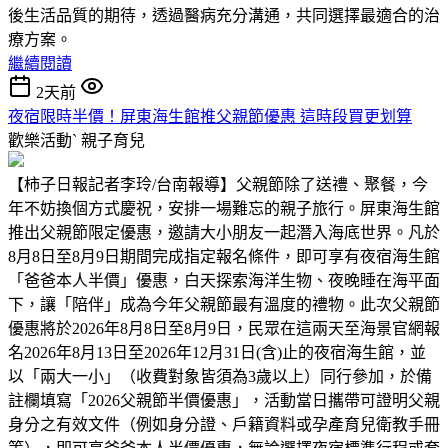
後生活品質的期待，透過醫病充分溝通，共同選擇最適合的治
療方案。
繼續閱讀
2天前
夜宿限時半價！屏東海生館推父親節優惠 這時段買更划算
歡樂活動ˋ
親子育兒
【柿子日報記者李玲/台南報導】父親節除了送禮、聚餐，今
年不妨換個方式慶祝，安排一場難忘的親子旅行。屏東海生館
推出父親節限定優惠，邀請大小朋友一起潛入海底世界。凡於
8月8日至8月9日期間完成指定報名條件，即可享有夜宿海生館
「爸爸本人半價」優惠，白天探索海洋生物、夜晚睡在海平面
下，讓「陪伴」成為今年父親節最有溫度的禮物。此次父親節
優惠將於2026年8月8日至8月9日，民眾在這兩天至海景官網報
名2026年8月13日至2026年12月31日(含)止的夜宿海生館，並
以「兩大一小」（收費對象皆須為3歲以上）同行參加，於備
註欄填寫「2026父親節半價優惠」，活動當日攜帶可證明父親
身分之有效文件（例如身分證、戶籍資料或孕產育兒衛教手冊