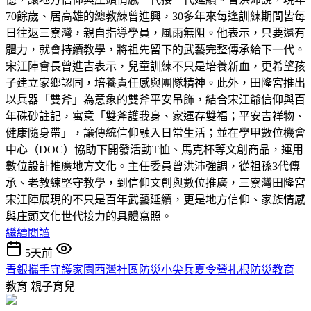
70餘歲、居高雄的總教練曾進興，30多年來每逢訓練期間皆每
日往返三寮灣，親自指導學員，風雨無阻。他表示，只要還有
體力，就會持續教學，將祖先留下的武藝完整傳承給下一代。
宋江陣會長曾進吉表示，兒童訓練不只是培養新血，更希望孩
子建立家鄉認同，培養責任感與團隊精神。此外，田隆宮推出
以兵器「雙斧」為意象的雙斧平安吊飾，結合宋江爺信仰與百
年硃砂註記，寓意「雙斧護我身、家運存雙福；平安吉祥物、
健康隨身帶」，讓傳統信仰融入日常生活；並在學甲數位機會
中心（DOC）協助下開發活動T恤、馬克杯等文創商品，運用
數位設計推廣地方文化。主任委員曾洪沛強調，從祖孫3代傳
承、老教練堅守教學，到信仰文創與數位推廣，三寮灣田隆宮
宋江陣展現的不只是百年武藝延續，更是地方信仰、家族情感
與庄頭文化世代接力的具體寫照。
繼續閱讀
5天前
青銀攜手守護家園西灣社區防災小尖兵夏令營扎根防災教育
教育
親子育兒