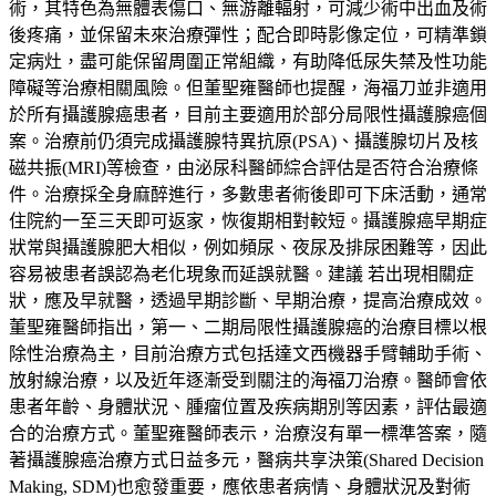
術，其特色為無體表傷口、無游離輻射，可減少術中出血及術
後疼痛，並保留未來治療彈性；配合即時影像定位，可精準鎖
定病灶，盡可能保留周圍正常組織，有助降低尿失禁及性功能
障礙等治療相關風險。但董聖雍醫師也提醒，海福刀並非適用
於所有攝護腺癌患者，目前主要適用於部分局限性攝護腺癌個
案。治療前仍須完成攝護腺特異抗原(PSA)、攝護腺切片及核
磁共振(MRI)等檢查，由泌尿科醫師綜合評估是否符合治療條
件。治療採全身麻醉進行，多數患者術後即可下床活動，通常
住院約一至三天即可返家，恢復期相對較短。攝護腺癌早期症
狀常與攝護腺肥大相似，例如頻尿、夜尿及排尿困難等，因此
容易被患者誤認為老化現象而延誤就醫。建議 若出現相關症
狀，應及早就醫，透過早期診斷、早期治療，提高治療成效。
董聖雍醫師指出，第一、二期局限性攝護腺癌的治療目標以根
除性治療為主，目前治療方式包括達文西機器手臂輔助手術、
放射線治療，以及近年逐漸受到關注的海福刀治療。醫師會依
患者年齡、身體狀況、腫瘤位置及疾病期別等因素，評估最適
合的治療方式。董聖雍醫師表示，治療沒有單一標準答案，隨
著攝護腺癌治療方式日益多元，醫病共享決策(Shared Decision
Making, SDM)也愈發重要，應依患者病情、身體狀況及對術