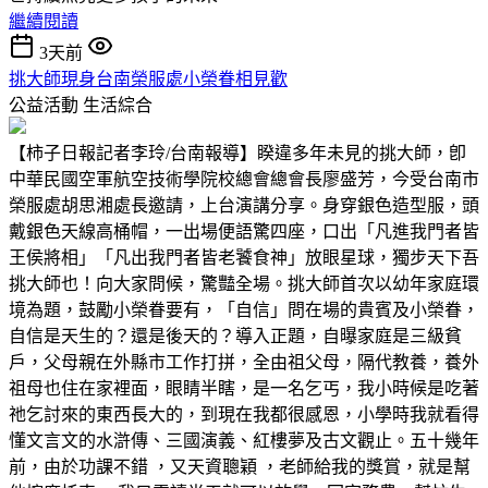
繼續閱讀
3天前
挑大師現身台南榮服處小榮眷相見歡
公益活動
生活綜合
【柿子日報記者李玲/台南報導】睽違多年未見的挑大師，卽
中華民國空軍航空技術學院校總會總會長廖盛芳，今受台南市
榮服處胡思湘處長邀請，上台演講分享。身穿銀色造型服，頭
戴銀色天線高桶帽，一出場便語驚四座，口出「凡進我門者皆
王侯將相」「凡出我門者皆老饕食神」放眼星球，獨步天下吾
挑大師也！向大家問候，驚豔全場。挑大師首次以幼年家庭環
境為題，鼓勵小榮眷要有，「自信」問在場的貴賓及小榮眷，
自信是天生的？還是後天的？導入正題，自曝家庭是三級貧
戶，父母親在外縣市工作打拼，全由祖父母，隔代教養，養外
祖母也住在家裡面，眼睛半瞎，是一名乞丐，我小時候是吃著
祂乞討來的東西長大的，到現在我都很感恩，小學時我就看得
懂文言文的水滸傳、三國演義、紅樓夢及古文觀止。五十幾年
前，由於功課不錯 ，又天資聰穎 ，老師給我的獎賞，就是幫