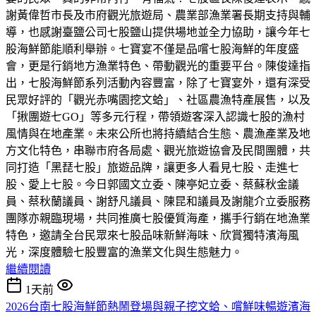
謝黃偉哲市長及市府觀光旅遊局、農業部漁業署長期支持與輔
導，也感謝臺鹽公司七股鹽山提供場地並全力協助，讓今年七
股海鮮節能順利舉辦。七寶宴不僅是品嚐七股海鮮的年度盛
會，更是行銷地方漁業特色、帶動觀光的重要平台。陳俊達指
出，七股海鮮節系列活動內容豐富，除了七寶宴外，還有深受
民眾好評的「觀光赤嘴園挖文蛤」、社區農漁特產展售，以及
「揪團遊七GO」等多元行程，帶領遊客深入認識七股的漁村
風情與在地產業。未來公所也將持續結合生態、農漁產業及地
方文化特色，串聯市府各局處、觀光旅遊協會及民間團體，共
同打造「黑琵七股」旅遊品牌，讓更多人看見七股、走進七
股、愛上七股。今日郭國文立委、陳亭妃立委、蔡蘇秋金議
員、蔡秋蘭議員、謝舒凡議員、陳昆和議員及謝龍介立委服務
團隊亦親臨現場，共同推廣七股優質海產，攜手行銷在地漁業
特色，邀請全台民眾來七股品味新鮮海味、欣賞獨特濱海風
光，深度體驗七股豐富的漁業文化與生態魅力。
繼續閱讀
1天前
2026台南七股海鮮節熱鬧登場與親子挖文蛤、嚐鮮味暢遊濱海