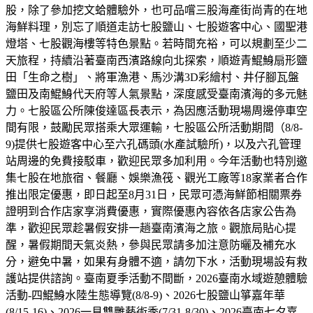
股，除了參加挖文蛤體驗外，也可品嚐三股海產街尚青的在地
海鮮料理，別忘了順道走訪七股鹽山、七股遊客中心、國聖港
燈塔、七股觀海樓等特色景點。若時間充裕，可以規劃至少二
天旅程，持續沿著臺南西濱路線向北探索，順遊青鯤鯓扇形鹽
田「生命之樹」、將軍漁港、馬沙溝3D彩繪村、井仔腳瓦盤
鹽田及南鯤鯓代天府等人氣景點，深度感受臺南濱海的多元魅
力。七股區公所陳俊達區長表示，為因應活動現場周邊停車空
間有限，鼓勵民眾搭乘大眾運輸，七股區公所活動期間（8/8-
9)提供七股遊客中心至六孔碼頭(水產試驗所)，以及六孔管理
站周邊的免費接駁車，歡迎民眾多加利用。今年活動也特別邀
集七股在地旅宿、餐廳、娛樂漁筏、觀光工廠等18家業者合作
推出限定優惠，即日起至8月31日，民眾可憑海鮮節相關票券
證明到合作店家享消費優惠，實際優惠內容依各店家公告為
準，歡迎民眾趁暑假安排一趟臺南濱海之旅。觀旅局貼心提
醒，暑假期間天氣炎熱，參與民眾請多加注意防曬及補充水
分，避免中暑，如果有身體不適，請勿下水，活動現場設有救
護站提供諮詢。臺南夏季活動不間斷，2026臺南水域遊憩體驗
活動-四鯤鯓水陸生態導覽(8/8-9)、2026七股鹽山箏嘉年華
(8/15-16)、2026一見雙雕藝術季(7/31-8/30)、2026臺南七夕嘉