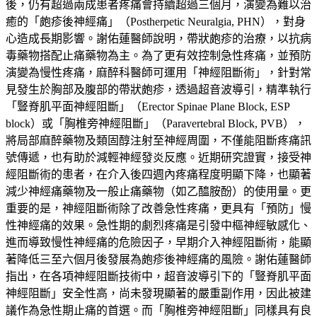
後，仍有超過兩成患者疼痛會持續超過三個月，演變為難以治
癒的「皰疹後神經痛」（Postherpetic Neuralgia, PHN），對身
心造成長期影響。謝佑蓮醫師說明，帶狀皰疹的治療，以抗病
毒藥物搭配止痛藥物為主。為了更有效控制急性疼痛，並預防
演變為慢性疼痛，麻醉科醫師可運用「神經阻斷術」，針對常
見發生於胸部及腹部的帶狀皰疹，透過超音波導引，精準執行
「豎脊肌平面神經阻斷」（Erector Spinae Plane Block, ESP
block）或「胸椎旁神經阻斷」（Paravertebral Block, PVB），
將局部麻醉藥物及類固醇注射至神經周圍，不僅能阻斷疼痛訊
號傳遞，也有助於減輕神經發炎反應。近期研究證實，接受神
經阻斷術的患者，在介入後四週內疼痛程度明顯下降，也顯著
減少神經痛藥物及一般止痛藥物（如乙醯胺酚）的使用量。更
重要的是，神經阻斷術除了改善急性疼痛，更具有「預防」慢
性神經痛的效果。急性期的劇烈疼痛是引發中樞神經敏感化、
進而導致慢性神經痛的危險因子，早期介入神經阻斷術，能顯
著降低三至六個月後發展為皰疹後神經痛的風險。謝佑蓮醫師
指出，在各項神經阻斷技術中，超音波導引下的「豎脊肌平面
神經阻斷」安全性高，尚未發現顯著的嚴重副作用，因此被建
議作為急性期止痛的首選。而「胸椎旁神經阻斷」同樣具有良