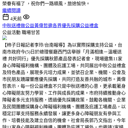
榮眷有福了 ，祝你們一路順風，旅途愉快。
繼續閱讀
4天前
中秋送禮做公益黃偉哲邀各界優先採購公益禮盒
公益活動
職場甘苦
【柿子日報記者李玲/台南報導】為以實際採購支持公益，台
南市政府今(5)日於總理餐廳西門店舉辦「月滿相逢－溫暖送
禮 共好同行」優先採購秋節產品發表記者會，現場邀集11家
身心障礙福利機構、團體及庇護工場，共同展出中秋公益禮盒
及特色產品，展現多元培力成果，並號召企業、機關、公會及
市民朋友踴躍響應優先採購，共同打造友善共融的城市。黃偉
哲表示，每一份公益禮盒不只是中秋送禮的心意，更承載著身
心障礙朋友努力學習、工作與成長的成果。市府持續推動身心
障礙者多元支持服務，透過優先採購政策，鼓勵各機關、企業
及民間團體採購身心障礙福利機構、團體及庇護工場產品，以
穩定訂單支持服務永續發展，讓更多身心障礙朋友有參與工
作、培養技能及建立自信的機會。社會局長郭乃文指出，今年
除11家身心障礙福利機構、團體及庇護工場外，也邀請2家婦