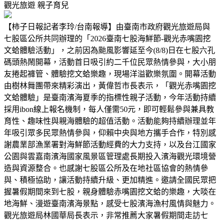
觀光旅遊
親子育兒
【柿子日報記者李玲/台南報導】由臺南市政府觀光旅遊局與
七股區公所共同辦理的「2026臺南七股海鮮節-觀光赤嘴園挖
文蛤體驗活動」，之前因為颱風影響延至今(8/8)日在七股六孔
碼頭熱鬧開幕，活動首日吸引約二千位民眾熱情參與，大小朋
友捲起褲管、體驗挖文蛤樂趣，現場洋溢歡樂氛圍。開幕活動
由樹林舞團帶來精彩演出，黃偉哲市長表示，「觀光赤嘴園挖
文蛤體驗」是臺南濱海夏季的指標性親子活動，今年活動持續
採用ibon線上報名機制，每人僅需50元，即可輕鬆參與兼具教
育性、趣味性與親海體驗的超值活動。活動能夠持續辦理並年
年吸引眾多民眾熱情參與，仰賴中央與地方攜手合作，特別感
謝農業部漁業署對海鮮節活動經費的大力支持，以及台江國家
公園與雲嘉南濱海國家風景區管理處長期投入濱海觀光環境營
造與資源整合。也感謝七股區公所及在地社區協會的熱情參
與、積極協助，讓活動持續升級、更加精進。邀請全國民眾把
握暑假期間來到七股，親身體驗赤嘴園挖文蛤的樂趣，大啖在
地海鮮、漫遊臺南濱海景點，感受七股濱海漁村風情與魅力。
觀光旅遊局林國華局長表示，非常推薦大家暑假期間走訪七