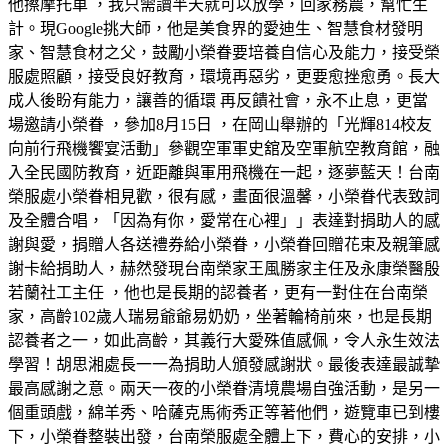
他擦摩托車 ，我只需讀半天就可以放學，回家務農，幫忙生
計。現Google挑大師，他是美食界的愛迪生、智慧食材發明
家、智慧食材之父，鼓勵小榮眷要培養自信心及能力，接受榮
服處照顧，接受良好教育，環境再惡劣，更要愈挫愈勇。長大
成人後盼有能力，讓善的循環 再反饋社會，永不止息，更當
場邀請小榮眷 ，參加8月15日 ，在岡山舉辦的「光輝814校友
向前行飛機饗宴活動」參觀空軍軍史舘及空軍航空教育館，融
入全民國防教育，近距離與軍用飛機在一起，逐夢藍天！台南
榮服處小榮眷相見歡，很有感，畫面很溫馨，小榮眷代表致詞
及全體合唱，「因為有你，愛常在心裡」」表達對捐助人的感
謝與愛，捐贈人各送禮券給小榮眷，小榮眷回贈花束及親筆感
謝卡給捐助人，赫然發現台南榮家王風勝家主任及永康榮醫殷
若蘭社工主任 ，他也是長期的認養者，更有一對住在台南榮
家，高齡102歲人瑞易爺爺易奶奶，坐著輪椅前來，也是長期
認養者之一，如此高齡，其義行大愛殊值感佩，令人永生效法
學習！胡思湘處長一一為捐助人頒發感謝狀。最後表達最誠摯
最高感謝之意。兩天一夜的小榮眷清境農場自強活動，是另一
個重頭戲，綿羊秀、哈薩克馬術秀正等著他們，遊覽車已到樓
下，小榮眷整裝出發，台南榮服處全體上下，費心的安排，小