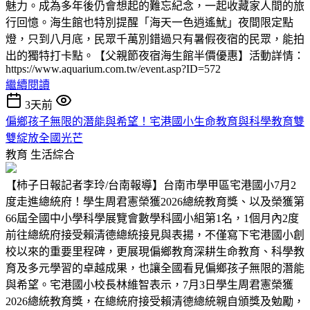
魅力。成為多年後仍會想起的難忘紀念，一起收藏家人間的旅
行回憶。海生館也特別提醒「海天一色逍遙魷」夜間限定點
燈，只到八月底，民眾千萬別錯過只有暑假夜宿的民眾，能拍
出的獨特打卡點。【父親節夜宿海生館半價優惠】活動詳情：
https://www.aquarium.com.tw/event.asp?ID=572
繼續閱讀
3天前
偏鄉孩子無限的潛能與希望！宅港國小生命教育與科學教育雙
雙綻放全國光芒
教育
生活綜合
【柿子日報記者李玲/台南報導】台南市學甲區宅港國小7月2
度走進總統府！學生周君憲榮獲2026總統教育獎、以及榮獲第
66屆全國中小學科學展覽會數學科國小組第1名，1個月內2度
前往總統府接受賴清德總統接見與表揚，不僅寫下宅港國小創
校以來的重要里程碑，更展現偏鄉教育深耕生命教育、科學教
育及多元學習的卓越成果，也讓全國看見偏鄉孩子無限的潛能
與希望。宅港國小校長林維智表示，7月3日學生周君憲榮獲
2026總統教育獎，在總統府接受賴清德總統親自頒獎及勉勵，