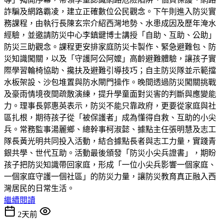
詐騙及網路霸凌，建立正確數位公民觀念。下午則進入防災實
務課程，由執行長陳玄宗介紹西灣地勢、水患成因及歷年淹水
經驗，並邀請防災中心李鎮鍵博士講授「自助、互助、公助」
防災三助觀念。課程更安排家庭防災卡製作、緊急避難包、防
災知識闖關，以及「守護阿公阿嬤」高齡避難體驗，讓孩子實
際學習輪椅協助、攙扶及避難引導技巧；自主防災隊並示範擋
水板架設、沙包堆置與防水閘門操作。晚間透過防災闖關挑戰
及豪雨情境夜間疏散演練，提升學童面對災害的判斷與應變能
力。理事長郭惠英表示，防災不能只靠政府，更要從家庭與社
區扎根，期待孩子從「被保護者」成為懂得自救、互助的小尖
兵。常務監事湯麗鄉、總幹事柯淑懿、據點主任張明慧及志工
隊長黃光明共同投入活動，結合據點長者與志工力量，實踐青
銀共學、世代互助。活動最後頒發「防災小尖兵證書」，期盼
孩子把防災知識帶回家庭，形成「一位小尖兵影響一個家庭、
一個家庭守護一個社區」的防災力量，讓防災教育真正融入西
灣居民的日常生活。
繼續閱讀
2天前