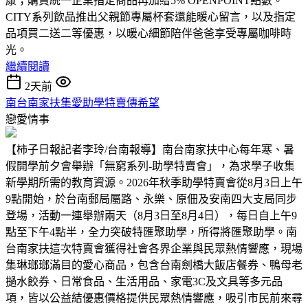
康；購買統一企業指定商品再加贈5% OPENPOINT點數。
CITY系列飲品推出父親節專屬杯套還能暖心留言，以及指定
品項買二送二等優惠，以暖心細節陪伴爸爸享受專屬咖啡時
光。
繼續閱讀
2天前
南台南家扶集愛助學特賣傳希望
戀愛情事
【柿子日報記者李玲/台南報導】南台南家扶中心每年寒、暑
假開學前夕會舉辦「無窮系列-助學特賣會」，為求學子收集
新學期所需的教育資源。2026年秋季助學特賣會從8月3日上午
9點開始，於台南郵局屬路、永樂、原佃及安南四大支局同步
登場，活動一連舉辦兩天（8月3日至8月4日），每日自上午9
點至下午4點半，全力突破特匯聚助學，所得將匯聚助學。南
台南家扶這次特賣會獲得社會各界企業與民眾熱情響應，現場
集琳瑯瑯滿目的愛心商品，包含台南劍橋大飯店餐券、鴨母老
撾水餃券、日常食品、生活用品、家電3C及文具等多元品
項，皆以公益結優惠價格提供民眾熱情響應，吸引市民前來尋