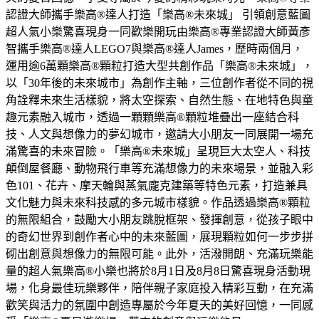
認證大師攜手樂高®達人打造「樂高®未來城」 引領創意藍圖
超人氣小樂驚喜現身一同歡樂開玩由樂高®專業認證大師黃彥
智攜手樂高®達人LEGO7與樂高®達人James，歷時兩個月，
運用逾6萬顆樂高®顆粒打造大型共創作品「樂高®未來城」，
以「30年後的未來城市」為創作主軸，三位創作者從不同的視
角詮釋未來生活樣貌，將太空探索、自然生態、在地特色與童
趣元素融入城市，透過一顆顆樂高®顆粒堆疊出一座結合科
技、人文與想像力的夢幻城市，邀請大小朋友一同展開一場充
滿驚喜的未來冒險。「樂高®未來城」呈現巨大太空人、科技
顛倒屋餐廳、動物飛行車等充滿想像力的未來場景，並融入彩
色101、花卉、摩天輪與蒸氣龐克建築等特色元素，打造兼具
文化魅力與未來科技感的多元城市樣貌。作品透過樂高®顆粒
的無限組合，鼓勵大小朋友跳脫框架、發揮創意，從孩子眼中
的奇幻世界到創作者心中的未來藍圖，展現顆粒如何一步步拼
砌出創意與想像力的無限可能。此外，活潑開朗、充滿玩樂能
量的超人氣樂高®小樂也將於8月1日及8月8日驚喜現身活動現
場，化身最佳玩樂夥伴，陪伴親子家庭投入精彩互動，在充滿
歡笑與活力的氛圍中創造專屬於今年夏天的美好回憶，一同感