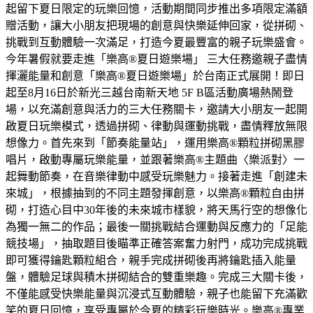
起留下夏日限定的玩樂回憶，活動期間同步推出多項限定滿額
贈活動，讓大小朋友把現場的創意與快樂延伸回家，從拼砌、
挑戰到互動體驗一次滿足，打造今夏最豐富的親子玩樂盛會。
今年暑假就要走進「樂高®夏日遊樂場」 三大任務邀親子盡情
揮灑能量和創意「樂高®夏日遊樂場」於台南正式展開！即日
起至8月16日於新光三越台南新天地 5F B區活動廣場熱鬧登
場，以充滿創意與活力的三大任務關卡，邀請大小朋友一起開
啟夏日玩樂模式，透過拼砌、律動與運動挑戰，盡情釋放無限
想像力。首先來到「節奏能量站」，運用樂高®顆粒拼砌黑膠
唱片，啟動專屬玩樂能量，並跟著樂高®主題曲〈樂派對〉一
起舞動節奏，在音樂律動中感受玩樂魅力。接著走進「創建未
來城」，根據抽到的不同主題發揮創意，以樂高®顆粒自由拼
砌，打造心目中30年後的未來城市樣貌，將天馬行空的想像化
為獨一無二的作品；最後一關挑戰結合運動與反應力的「足能
競技場」，抽取題目後瞄準正確答案奮力射門，成功完成挑戰
即可獲得鑰匙顆粒組合，親手完成拼砌後再將鑰匙插入能量
盤，體驗足球與積木拼砌結合的雙重樂趣。完成三大關卡後，
不僅能感受快樂能量與沉浸式互動體驗，親子也能留下充滿歡
笑的夏日回憶，享受專屬於今夏的精彩玩樂時光。樂高®專業