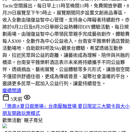
Tactic空間展出，每日早上11時至晚間11時，免費開放參觀，8
月29日展覽至下午5時止。展覽期間同步設置文創商品專區，
收入全數由瑞復益智中心管理，支持身心障礙者持續創作。亦
將於8月22日及8月29日舉辦公益熱轉印DIY體驗活動，每日規
劃兩場，由瑞復益智中心帶領民眾親手完成藝術創作，體驗費
每人$300，全數作為中心公益收入。台南安平雅樂軒酒店贊助
活動場地、自助飲料吧及Sky觀景台體驗，希望透過互動參
與，拉近民眾與公益的距離，讓藝術成為理解、陪伴與共融的
橋梁。台南安平雅樂軒酒店表示未來將持續攜手不同公益夥
伴，透過捐血、藝術展覽、公益體驗等多元形式，讓旅宿空間
不僅提供舒適住宿，更成為傳遞善意、凝聚社會溫暖的平台，
邀請更多民眾一起加入公益行列，讓愛持續發生。
繼續閱讀
5天前
「樂高®夏日遊樂場」台南壓軸登場 夏日限定三大關卡與大小
朋友開啟玩樂模式
歡樂活動ˋ
親子育兒