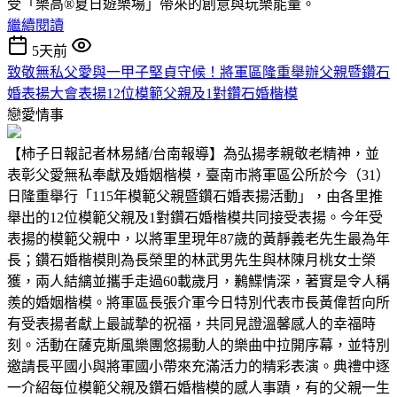
受「樂高®夏日遊樂場」帶來的創意與玩樂能量。
繼續閱讀
5天前
致敬無私父愛與一甲子堅貞守候！將軍區隆重舉辦父親暨鑽石
婚表揚大會表揚12位模範父親及1對鑽石婚楷模
戀愛情事
【柿子日報記者林易緒/台南報導】為弘揚孝親敬老精神，並
表彰父愛無私奉獻及婚姻楷模，臺南市將軍區公所於今（31）
日隆重舉行「115年模範父親暨鑽石婚表揚活動」，由各里推
舉出的12位模範父親及1對鑽石婚楷模共同接受表揚。今年受
表揚的模範父親中，以將軍里現年87歲的黃靜義老先生最為年
長；鑽石婚楷模則為長榮里的林武男先生與林陳月桃女士榮
獲，兩人結縭並攜手走過60載歲月，鶼鰈情深，著實是令人稱
羨的婚姻楷模。將軍區長張介軍今日特別代表市長黃偉哲向所
有受表揚者獻上最誠摯的祝福，共同見證溫馨感人的幸福時
刻。活動在薩克斯風樂團悠揚動人的樂曲中拉開序幕，並特別
邀請長平國小與將軍國小帶來充滿活力的精彩表演。典禮中逐
一介紹每位模範父親及鑽石婚楷模的感人事蹟，有的父親一生