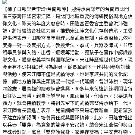
【柿子日報記者李玲/台南報導】迎傳承百餘年的台南市北門
區三寮灣田隆宮宋江陣，是北門地區重要的傳統民俗與地方信
仰文化。昨天的年度大廟會時，田隆宮管委會主委曾洪沛強
調，將持續結合社區力量，推動宋江陣文化保存與傳承。主委
曾洪沛表示，田隆宮長年辦理兒童武藝集訓，由資深師兄依程
度採一對一及套招方式，教授步法、拳式、兵器及陣式，並帶
領學員參與入館、出香、遶境等活動，讓孩子在實作中認識家
鄉文化，體會忠義精神與團隊紀律。宋江陣歷經世代接棒，現
今更有不少祖孫3代同為組員，從長輩到下一代共同參與訓練
與活動，使宋江陣不僅是武藝傳承，也是家族共同的文化記
憶，讓地方信仰與庄頭情感一代接一代延續。曾洪沛說，現年
70餘歲、居高雄的總教練曾進興，30多年來每逢訓練期間皆每
日往返三寮灣，親自指導學員，風雨無阻。他表示，只要還有
體力，就會持續教學，將祖先留下的武藝完整傳承給下一代。
宋江陣會長曾進吉表示，兒童訓練不只是培養新血，更希望孩
子建立家鄉認同，培養責任感與團隊精神。此外，田隆宮推出
以兵器「雙斧」為意象的雙斧平安吊飾，結合宋江爺信仰與百
年硃砂註記，寓意「雙斧護我身、家運存雙福；平安吉祥物、