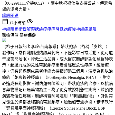
（06-2991111分機8652），讓中秋祝福化為支持公益、傳遞希
望的溫暖力量。
繼續閱讀
17小時前
神經阻斷術緩解帶狀皰疹疼痛降低皰疹後神經痛風險
醫療保健
醫療保健
【柿子日報記者李玲/台南報導】帶狀皰疹（俗稱「皮蛇」）
發作時，常伴隨劇烈灼熱與刺痛，不僅影響日常活動，更可能
干擾夜間睡眠，降低生活品質。成大醫院麻醉部謝佑蓮醫師表
示，超過九成的急性帶狀皰疹患者會經歷急性疼痛，經治療
後，仍有超過兩成患者疼痛會持續超過三個月，演變為難以治
癒的「皰疹後神經痛」（Postherpetic Neuralgia, PHN），對身
心造成長期影響。謝佑蓮醫師說明，帶狀皰疹的治療，以抗病
毒藥物搭配止痛藥物為主。為了更有效控制急性疼痛，並預防
演變為慢性疼痛，麻醉科醫師可運用「神經阻斷術」，針對常
見發生於胸部及腹部的帶狀皰疹，透過超音波導引，精準執行
「豎脊肌平面神經阻斷」（Erector Spinae Plane Block, ESP
block）或「胸椎旁神經阻斷」（Paravertebral Block, PVB），