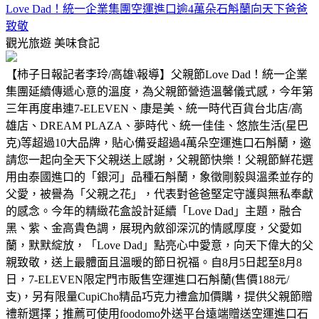
Love Dad！統一企業集團空運進口逾4萬朵石斛蘭向天下爸爸
致敬
觀光旅遊
美味食記
【柿子日報記者李玲/高雄\報導】父親節Love Dad！統一企業
集團延續傳遞心意的溫度，為父親節營造溫馨儀式感，今年第
三年再度串連7-ELEVEN、康是美、統一時代百貨台北店/高
雄店、DREAM PLAZA、夢時代、統一佳佳、悠旅生活(星巴
克)等超過10大品牌，貼心備妥超過4萬朵空運進口石斛蘭，邀
請您一起向全天下父親送上感謝，父親節快樂！父親節鮮花選
用由泰國進口的「銀河」品種石斛蘭，象徵剛毅與溫柔並存的
父愛，被譽為「父親之花」，代表對爸爸堅定守護與無私奉獻
的感念。今年的精緻花盒設計延續「Love Dad」主題，融合
黑、紫、金高貴色調，展現內斂卻深沉的情感厚度，父愛如
蘭，默默綻放，「Love Dad」點亮心中愛意，向天下偉大的父
親致敬，送上最體面且溫暖的節日祝福。自8月5日起至8月8
日，7-ELEVEN限定門市販售空運進口石斛蘭(售價188元/
支)，另有限量CupiCho精品巧克力禮盒加價購，提供父親節贈
禮新選擇；推薦可使用foodomo外送平台遠端贈送空運進口石