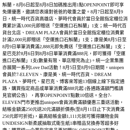
斛蘭，8月6日起至8月8日加碼推出用1點OPENPOINT即可享
免運優惠，邀請您表達對爸爸的敬重之愛。8月7日起至8月9
日，統一時代百貨高雄店、夢時代會員於當日全館指定櫃位消
費累計滿3,000元即贈送「空運進口石斛蘭」1支；統一時代百
貨台北店、DREAM PLAZA會員於當日全館指定櫃位消費累
計滿2,000元即贈送「空運進口石斛蘭」1支；康是美8月5日至
8月9日單筆消費滿2,888元即免費送「空運進口石斛蘭」1支；
星巴克於8月6日到8月8日單筆消費滿888元，即可獲得「空運
進口石斛蘭」1支(數量有限、單店贈完為止)。統一企業集團
亦展開一系列Love Dad活動！8月5日至8月9日期間，uniopen
會員於7-ELEVEN、康是美、統一時代百貨、DREAM
PLAZA、夢時代、星巴克、博客來等逾13個線上線下指定通
路，購買指定商品或單筆消費滿888元起 (各通路滿額門檻請
見官網公告），再享OPENPOINT點數10倍送。全台7-
ELEVEN門市更推出uniopen會員消費滿額優惠三重送活動，
結帳金額滿250元送20元滿額折價券(至8月11日止下次消費滿
250元即可折抵)，最高結帳金額1,111元就可獲得購物金與
UNIDESIGN新柔感抽取式衛生紙1串贈品兌換券等超多好