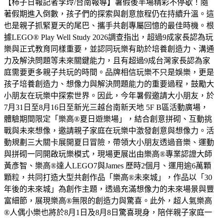
【柿子日報記者李玲/台南報導】暑假後半場精彩不停歇！隨
著假期進入倒數，孩子們的探索與創意旅程仍在持續升溫。這
也是親子抓緊夏天的尾巴、攜手共創專屬回憶的最佳時機。根
據LEGO® Play Well Study 2026調查指出，超過9成家長認為玩
樂與正式教育同樣重要，並認同玩樂有助於培養創造力、溝通
力及解決問題等未來關鍵能力，且有超過9成台灣家長認為家
庭需要更多親子共玩的時間。品牌相信玩樂不只是娛樂，更是
孩子培養創造力、想像力與解決問題能力的重要過程，鼓勵大
小朋友在玩樂中探索世界。因此，今年暑假邀請大小朋友，於
7月31日至8月16日至新光三越台南新天地 5F B區活動廣場，
體驗期間限定「樂高®夏日遊樂場」，結合創意拼砌、互動挑
戰與未來想像，邀請親子家庭在玩樂中激發創意與想像力。活
動規劃三大關卡展開夏日冒險，帶領大小朋友透過音樂、運動
與拼砌一同開啟玩樂模式，現場更展出由樂高®專業認證大師
黃彥智、樂高®達人LEGO7與James 歷時2個月、運用逾6萬顆
顆粒，共同打造大型共創作品「樂高®未來城」，作品以「30
年後的未來城」為創作主題，透過充滿想像力的未來場景與豐
富細節，展現樂高®無限的創造力與驚喜。此外，超人氣樂高
®人偶小樂也將於8月1日及8月8日驚喜現身，陪伴親子家庭一