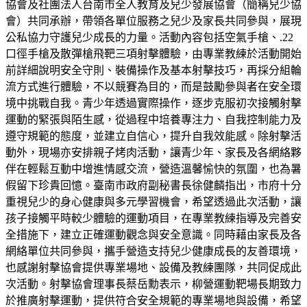
協會及社團法人台南市全人教育及兒少發展協會（簡稱兒少協
會）共同承辦，帶領各單位服務之兒少及家長共同參與，展現
公私協力守護兒少成長的力量。活動內容包括空氣手槍、.22
口徑手槍及散彈槍飛靶三項射擊體驗，由專業教練於活動開始
前詳細說明安全守則、裝備操作及基本射擊技巧，再採分組輪
流方式進行體驗，不以競賽為目的，而是鼓勵參與者在安全環
境中挑戰自我。青少年透過實際操作，逐步克服初次接觸射擊
運動的緊張與陌生感，從過程中培養專注力、自我控制能力及
遵守規範的態度，並建立自信心，提升自我效能感。除射擊活
動外，現場亦安排親子烤肉活動，讓青少年、家長及各網絡夥
伴在輕鬆互動中增進情感交流，營造溫馨愉快的氛圍，也為暑
假留下珍貴回憶。臺南市政府副秘書長徐健麟指出，市府十分
重視兒少的身心健康與多元學習機會，希望透過此次活動，讓
孩子接觸平時較少體驗的運動項目，在專業教練指導及完善安
全措施下，建立正確運動觀念與安全意識。同時藉由家長及各
網絡單位共同參與，攜手營造支持兒少健康成長的友善環境，
也感謝射擊協會提供專業場地、設備及教練團隊，共同促成此
次活動。射擊協會理事長蔡岳勳表示，柳營運動靶場長期致力
於推廣射擊運動，提供符合安全規範的專業場地與設備，希望