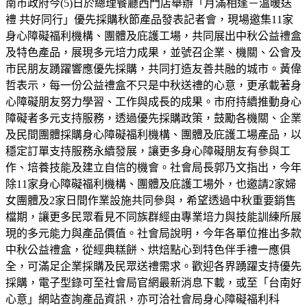
南市政府今(5)日於總理餐廳西門店舉辦「月滿相逢－溫暖送
禮 共好同行」優先採購秋節產品發表記者會，現場邀集11家
身心障礙福利機構、團體及庇護工場，共同展出中秋公益禮盒
及特色產品，展現多元培力成果，並號召企業、機關、公會及
市民朋友踴躍響應優先採購，共同打造友善共融的城市。黃偉
哲表示，每一份公益禮盒不只是中秋送禮的心意，更承載著身
心障礙朋友努力學習、工作與成長的成果。市府持續推動身心
障礙者多元支持服務，透過優先採購政策，鼓勵各機關、企業
及民間團體採購身心障礙福利機構、團體及庇護工場產品，以
穩定訂單支持服務永續發展，讓更多身心障礙朋友有參與工
作、培養技能及建立自信的機會。社會局長郭乃文指出，今年
除11家身心障礙福利機構、團體及庇護工場外，也邀請2家婦
女團體及2家日間作業設施共同參與，希望透過中秋重要銷售
檔期，讓更多民眾看見不同族群經由專業培力與技能訓練所展
現的多元能力與產品價值。社會局說明，今年各單位推出多款
中秋公益禮盒，從經典糕餅、烘焙點心到特色伴手禮一應俱
全，可滿足企業採購及民眾送禮需求。歡迎各界踴躍支持優先
採購，電子型錄可至社會局官網最新消息下載，或至「台南好
心意」網站查詢產品資訊，亦可洽社會局身心障礙福利科