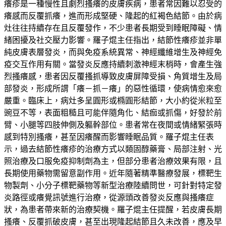
癢疹是一種慢性且劇烈搔癢的皮膚疾病，患者常因難以忍受的
癢感而反覆抓癢，進而形成堅硬、隆起的紅褐色結節。由於病
灶往往持續存在且反覆發作，不少患者長期受到睡眠障礙、情
緒困擾及社交壓力影響。羅子焜主任指出，結節性癢疹並非單
純皮膚表層發炎，而與免疫系統異常、神經纖維增生及神經免
疫交互作用有關。當發炎反應持續刺激神經末梢時，會產生強
烈搔癢感，患者因反覆搔抓導致皮膚屏障受損、角質增生及局
部發炎，形成所謂「癢－抓－癢」的惡性循環，使病情愈來愈
嚴重。臨床上，病灶多呈圓形或橢圓形結節，大小約從米粒至
豌豆不等，表面粗糙且可能伴隨角化、結痂或抓傷，好發於前
臂、小腿等四肢伸側及軀幹部位。患者常在夜間或情緒緊張時
感到特別搔癢，甚至因癢醒而影響睡眠品質。羅子焜主任表
示，過去結節性癢疹的治療方式以類固醇藥膏、局部注射、光
照治療及口服免疫抑制劑為主，但部分患者治療效果有限，且
長期使用藥物需留意副作用。近年隨著精準醫療發展，標靶生
物製劑、小分子標靶藥物等新型治療陸續問世，可針對特定發
炎路徑或癢覺訊號進行治療，從源頭改善發炎反應與搔癢症
狀，為患者帶來新的治療契機。羅子焜主任提醒，若皮膚長期
搔癢、反覆抓破皮膚，甚至出現隆起結節且久未改善，應及早