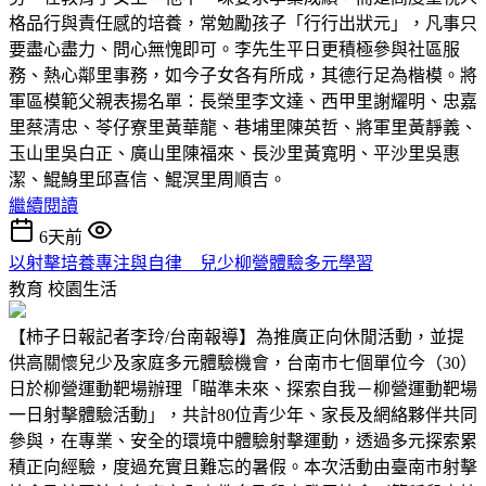
格品行與責任感的培養，常勉勵孩子「行行出狀元」，凡事只
要盡心盡力、問心無愧即可。李先生平日更積極參與社區服
務、熱心鄰里事務，如今子女各有所成，其德行足為楷模。將
軍區模範父親表揚名單：長榮里李文達、西甲里謝耀明、忠嘉
里蔡清忠、苓仔寮里黃華龍、巷埔里陳英哲、將軍里黃靜義、
玉山里吳白正、廣山里陳福來、長沙里黃寬明、平沙里吳惠
潔、鯤鯓里邱喜信、鯤溟里周順吉。
繼續閱讀
6天前
以射擊培養專注與自律 兒少柳營體驗多元學習
教育
校園生活
【柿子日報記者李玲/台南報導】為推廣正向休閒活動，並提
供高關懷兒少及家庭多元體驗機會，台南市七個單位今（30）
日於柳營運動靶場辦理「瞄準未來、探索自我－柳營運動靶場
一日射擊體驗活動」，共計80位青少年、家長及網絡夥伴共同
參與，在專業、安全的環境中體驗射擊運動，透過多元探索累
積正向經驗，度過充實且難忘的暑假。本次活動由臺南市射擊