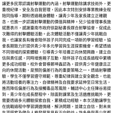
讓更多民眾認識射擊運動的內涵。射擊運動除講求技術外，更
重視紀律、安全及自我管理，因此本次特別安排專業教練全程
陪同指導，期盼透過親身體驗，讓青少年及家長建立正確觀
念，也進一步認識射擊運動的價值與精神。兒少協會理事長施
斌惠表示，感謝臺南市政府徐副秘書長媒合射擊協會，促成此
次難得的射擊體驗活動。此次體驗活動不僅讓青少年挑戰自
我，也讓家長有機會陪伴孩子共同完成一項新的學習經驗。協
會長期致力於提供青少年多元學習與生涯探索機會，希望透過
不同領域的探索體驗，引導青少年培養正向休閒興趣，建立自
信與責任感，同時增進親子互動，陪伴孩子在成長過程中累積
更多成功經驗。校外會督導鄭坤鑫認為，提供青少年健康且正
向的休閒活動，是預防偏差行為的重要策略之一。透過射擊體
驗，學生不僅學習遵守規範、尊重紀律與建立安全觀念，也能
將活動培養的專注力、自律精神及自我要求延伸至日常生活，
進而降低偏差行為及接觸毒品等風險。輔諮中心主任陳谷易提
到，青少年在成長歷程中，除面對課業及生活適應挑戰外，更
需要透過多元體驗探索自我、累積成功經驗。本次活動讓學生
在挑戰過程中學習調適情緒、解決問題，並建立自信，對未來
生涯探索及健全人格發展皆具有正向助益。許多參與青少年都