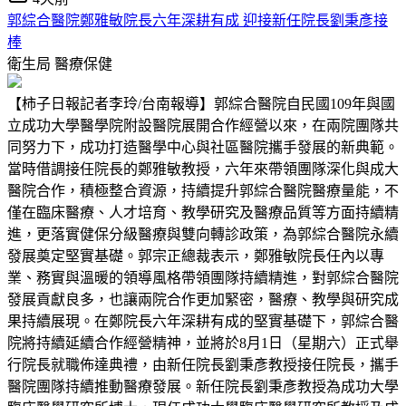
郭綜合醫院鄭雅敏院長六年深耕有成 迎接新任院長劉秉彥接
棒
衛生局
醫療保健
【柿子日報記者李玲/台南報導】郭綜合醫院自民國109年與國
立成功大學醫學院附設醫院展開合作經營以來，在兩院團隊共
同努力下，成功打造醫學中心與社區醫院攜手發展的新典範。
當時借調接任院長的鄭雅敏教授，六年來帶領團隊深化與成大
醫院合作，積極整合資源，持續提升郭綜合醫院醫療量能，不
僅在臨床醫療、人才培育、教學研究及醫療品質等方面持續精
進，更落實健保分級醫療與雙向轉診政策，為郭綜合醫院永續
發展奠定堅實基礎。郭宗正總裁表示，鄭雅敏院長任內以專
業、務實與溫暖的領導風格帶領團隊持續精進，對郭綜合醫院
發展貢獻良多，也讓兩院合作更加緊密，醫療、教學與研究成
果持續展現。在鄭院長六年深耕有成的堅實基礎下，郭綜合醫
院將持續延續合作經營精神，並將於8月1日（星期六）正式舉
行院長就職佈達典禮，由新任院長劉秉彥教授接任院長，攜手
醫院團隊持續推動醫療發展。新任院長劉秉彥教授為成功大學