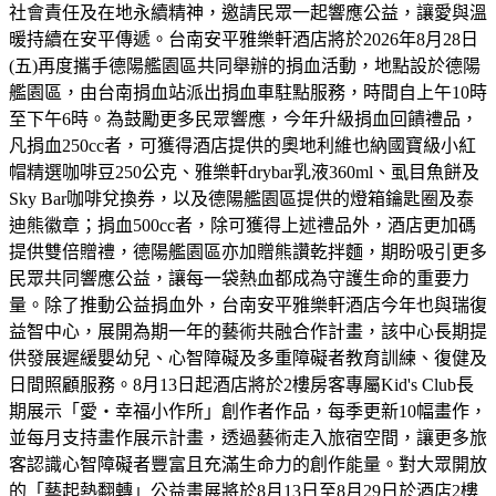
社會責任及在地永續精神，邀請民眾一起響應公益，讓愛與溫
暖持續在安平傳遞。台南安平雅樂軒酒店將於2026年8月28日
(五)再度攜手德陽艦園區共同舉辦的捐血活動，地點設於德陽
艦園區，由台南捐血站派出捐血車駐點服務，時間自上午10時
至下午6時。為鼓勵更多民眾響應，今年升級捐血回饋禮品，
凡捐血250cc者，可獲得酒店提供的奧地利維也納國寶級小紅
帽精選咖啡豆250公克、雅樂軒drybar乳液360ml、虱目魚餅及
Sky Bar咖啡兌換券，以及德陽艦園區提供的燈箱鑰匙圈及泰
迪熊徽章；捐血500cc者，除可獲得上述禮品外，酒店更加碼
提供雙倍贈禮，德陽艦園區亦加贈熊讚乾拌麵，期盼吸引更多
民眾共同響應公益，讓每一袋熱血都成為守護生命的重要力
量。除了推動公益捐血外，台南安平雅樂軒酒店今年也與瑞復
益智中心，展開為期一年的藝術共融合作計畫，該中心長期提
供發展遲緩嬰幼兒、心智障礙及多重障礙者教育訓練、復健及
日間照顧服務。8月13日起酒店將於2樓房客專屬Kid's Club長
期展示「愛・幸福小作所」創作者作品，每季更新10幅畫作，
並每月支持畫作展示計畫，透過藝術走入旅宿空間，讓更多旅
客認識心智障礙者豐富且充滿生命力的創作能量。對大眾開放
的「藝起熱翻轉」公益畫展將於8月13日至8月29日於酒店2樓