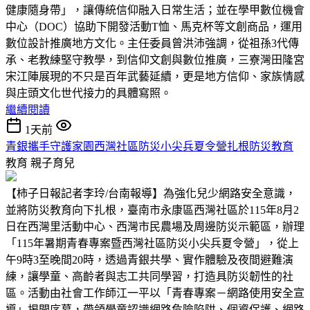
健康隨身帶」，讓傳統信仰融入日常生活；並在學甲數位機會
中心（DOC）協助下開發活動T恤、馬克杯等文創商品，運用
數位設計推廣地方文化。主任委員曾洪沛強調，從祖孫3代傳
承、老教練堅守教學，到信仰文創與數位推廣，三寮灣田隆宮
宋江陣展現的不只是百年武藝延續，更是地方信仰、家族情感
與庄頭文化世代接力的具體寫照。
繼續閱讀
1天前
青銀攜手守護家園西灣社區防災小尖兵夏令營扎根防災教育
教育
親子育兒
【柿子日報記者李玲/台南報導】為強化兒少網路安全意識，
並將防災教育向下扎根，臺南市永康區西灣社區於115年8月2
日在西灣里活動中心、西灣市民農場及周邊防災示範區，辦理
「115年暑期青春專案暨西灣社區防災小尖兵夏令營」，從上
午9時3至晚間20時，透過青銀共學、實作體驗及夜間避難演
練，讓學童、高齡者與志工共同學習，打造具防災韌性的社
區。活動由社會工作師江一平以「青春專案－網路使用安全宣
導」揭開序幕，帶領學童認識網路危險陷阱、個資保護、網路