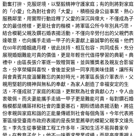
勤奮打拚、克服逆境，以堅毅精神守護家庭；有的則將對家庭
的「小愛」化為對社會的「大愛」，積極投身公益事業、熱心
服務鄰里，用實際行動詮釋了父愛的深沉與偉大，不僅成為子
女的最佳榜樣，更是社會的楷模。將軍區公所今年別具巧思，
結合模範父親及鑽石婚表揚活動，不僅向辛勞付出的父親們表
達敬意，也向攜手走過一甲子的夫妻獻上最誠摯的祝福。他們
在60年的婚姻歲月裡，彼此扶持、相互包容、共同成長，充分
展現婚姻難能可貴的價值，更是年輕世代值得學習的典範。典
禮中，由區長張介軍逐一致贈賀匾，並與獲獎者及親友合影留
念，分享榮耀與喜悅，會後並安排一同享用美味佳餚，讓所有
與會貴賓共度溫馨難忘的美好時光。將軍區長張介軍表示，父
親用堅韌的精神與無私的奉獻，為家人創造了幸福安定的生
活，不僅成就了家庭的和諧，更默默為社會貢獻心力，令人由
衷敬佩。而夫妻能攜手走過一甲子更是難能可貴，每對鑽石婚
楷模都是構築祥和社會的重要基石，期盼透過表揚活動，將這
份孝親與家庭和諧的正能量傳遞到社會每個角落。今年代表將
軍區接受臺南市政府表揚的是長榮里薦舉的模範父親李文達先
生。李先生從事營建工程工作多年，深知生活不易與養家辛
勞。在教育子女上，他不一味要求學業成績，而是高度重視人