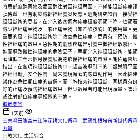
將局部麻醉藥物及類固醇注射至神經周圍，不僅能阻斷疼痛訊
號傳遞，也有助於減輕神經發炎反應。近期研究證實，接受神
經阻斷術的患者，在介入後四週內疼痛程度明顯下降，也顯著
減少神經痛藥物及一般止痛藥物（如乙醯胺酚）的使用量。更
重要的是，神經阻斷術除了改善急性疼痛，更具有「預防」慢
性神經痛的效果。急性期的劇烈疼痛是引發中樞神經敏感化、
進而導致慢性神經痛的危險因子，早期介入神經阻斷術，能顯
著降低三至六個月後發展為皰疹後神經痛的風險。謝佑蓮醫師
指出，在各項神經阻斷技術中，超音波導引下的「豎脊肌平面
神經阻斷」安全性高，尚未發現顯著的嚴重副作用，因此被建
議作為急性期止痛的首選。而「胸椎旁神經阻斷」同樣具有良
好的止痛及預防神經痛效果，但少數患者可能出現頭暈、嗜睡
或注射部位疼痛等輕微的不適。
繼續閱讀
1天前
三寮灣田隆宮宋江陣深耕文化傳承！武藝扎根培育新世代傳承
力量
宗教文化
生活綜合