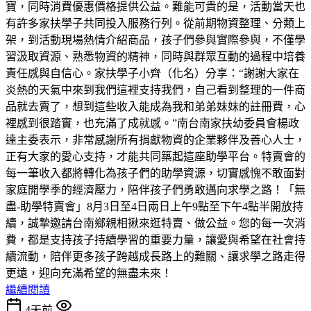
寶，同時消費優惠價格提供公益。難能可貴的是，活動當天也
有許多家扶學子共同投入服務行列。從前期物資整理、分類上
架，到活動現場熱情介紹商品，孩子們參與實際參與，不僅學
習汲取資源、熟悉物資的精神，同時與群眾互動的過程中培養
責任感與自信心。家扶學子小齊（化名）分享：“謝謝大家在
炎熱的天氣中來到我們這裡支持我們，自己看到整理的一件商
品就去賣了，想到這些收入能成為我和弟弟妹妹的註冊費，心
裡感到很踏實，也充滿了成就感。”南台南家扶幼委員會楊政
達主委表示，非常感謝所有捐獻物資的企業夥伴及善心人士，
正有大家的愛心支持，才能共同築起這座助學平台。特賣會的
每一筆收入都將轉化為孩子們的助學資源，切實感愧不敢面對
家庭開學季的經濟壓力，陪伴孩子們勇敢邁向求學之路！「無
盡-助學特賣會」8月3日至4日兩日上午9點至下午4點半開放持
續，誠摯邀請台南鄉親相揪來逛特賣、做公益。您的每一次消
費，都是支持孩子持續學習的重要力量，讓愛與希望在社會持
續流動，陪伴更多孩子跨越成長路上的難關、讓求學之路走得
更遠，迎向充滿希望的無盡未來！
繼續閱讀
4天前