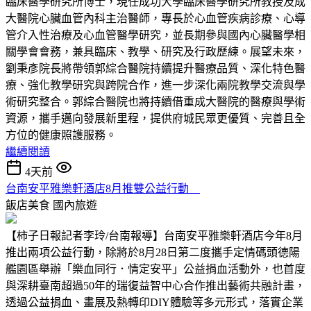
臨床醫學研究所博士，現任成功大學臨床醫學研究所教授及成
大醫院心臟血管內科主治醫師，專長於心血管疾病診療、心導
管介入性治療及心血管醫學研究，並長期參與國內心臟醫學相
關學會會務，兼具臨床、教學、研究及行政歷練。展望未來，
劉秉彥院長將帶領郭綜合醫院持續提升醫療品質、深化特色醫
療、強化教學研究與跨院合作，進一步深化兩院教學交流與學
術研究整合。郭綜合醫院也將持續借重成大醫院的醫療與學術
資源，攜手邁向發展新里程，提供府城民眾更優質、完善且全
方位的健康照護服務。
繼續閱讀
4天前
台南安平雅樂軒酒店8月推雙公益行動
飯店美食
國內旅遊
【柿子日報記者李玲/台南報導】台南安平雅樂軒酒店今年8月
推出兩項公益行動，除將於8月28日第二度攜手定情碼頭德陽
艦園區舉辦「樂血同行．情定安平」公益捐血活動外，也首度
與深耕臺南超過50年的瑞復益智中心合作推出藝術共融計畫，
透過公益捐血、畫展及熱轉印DIY體驗等多元形式，落實企業