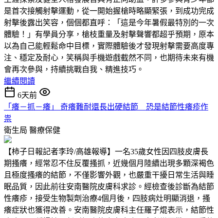
是首次接觸射擊運動，從一開始握槍時略顯緊張，到成功完成
射擊後露出笑容，個個都直呼：「這是今年暑假最特別的一次
體驗！」有學員分享，槍枝重量及射擊聲響都超乎預期，原本
以為自己能輕鬆命中目標，實際體驗後才發現射擊需要高度專
注、穩定及耐心，笑稱與手機遊戲截然不同，也期待未來有機
會再次參與，持續挑戰自我、精進技巧。
繼續閱讀
6天前
「癢－抓－癢」 奇癢難耐還長出硬結節 恐是結節性癢疹作
祟
衛生局
醫療保健
【柿子日報記者李玲/高雄報導】一名35歲女性因四肢皮膚長
期搔癢，經常忍不住反覆搔抓，近幾個月陸續出現多顆深褐色
且極度搔癢的結節，不僅影響外觀，也嚴重干擾日常生活與睡
眠品質，因此前往安南醫院皮膚科求診。經檢查後診斷為結節
性癢疹，接受生物製劑治療4個月後，四肢病灶明顯消退，搔
癢症狀也獲得改善。安南醫院皮膚科主任羅子焜表示，結節性