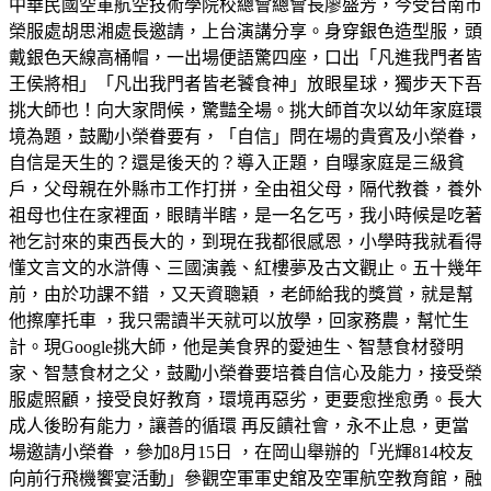
中華民國空軍航空技術學院校總會總會長廖盛芳，今受台南市
榮服處胡思湘處長邀請，上台演講分享。身穿銀色造型服，頭
戴銀色天線高桶帽，一出場便語驚四座，口出「凡進我門者皆
王侯將相」「凡出我門者皆老饕食神」放眼星球，獨步天下吾
挑大師也！向大家問候，驚豔全場。挑大師首次以幼年家庭環
境為題，鼓勵小榮眷要有，「自信」問在場的貴賓及小榮眷，
自信是天生的？還是後天的？導入正題，自曝家庭是三級貧
戶，父母親在外縣市工作打拼，全由祖父母，隔代教養，養外
祖母也住在家裡面，眼睛半瞎，是一名乞丐，我小時候是吃著
祂乞討來的東西長大的，到現在我都很感恩，小學時我就看得
懂文言文的水滸傳、三國演義、紅樓夢及古文觀止。五十幾年
前，由於功課不錯 ，又天資聰穎 ，老師給我的獎賞，就是幫
他擦摩托車 ，我只需讀半天就可以放學，回家務農，幫忙生
計。現Google挑大師，他是美食界的愛迪生、智慧食材發明
家、智慧食材之父，鼓勵小榮眷要培養自信心及能力，接受榮
服處照顧，接受良好教育，環境再惡劣，更要愈挫愈勇。長大
成人後盼有能力，讓善的循環 再反饋社會，永不止息，更當
場邀請小榮眷 ，參加8月15日 ，在岡山舉辦的「光輝814校友
向前行飛機饗宴活動」參觀空軍軍史舘及空軍航空教育館，融