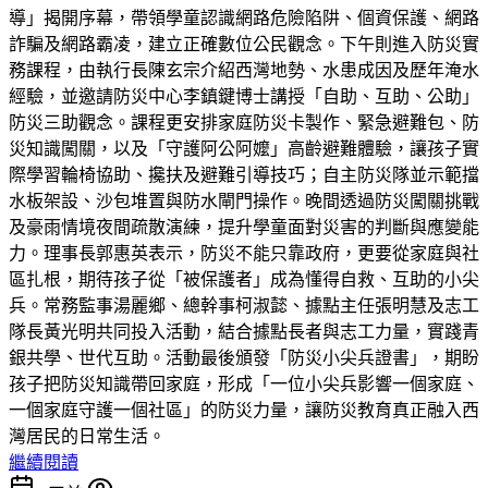
導」揭開序幕，帶領學童認識網路危險陷阱、個資保護、網路
詐騙及網路霸凌，建立正確數位公民觀念。下午則進入防災實
務課程，由執行長陳玄宗介紹西灣地勢、水患成因及歷年淹水
經驗，並邀請防災中心李鎮鍵博士講授「自助、互助、公助」
防災三助觀念。課程更安排家庭防災卡製作、緊急避難包、防
災知識闖關，以及「守護阿公阿嬤」高齡避難體驗，讓孩子實
際學習輪椅協助、攙扶及避難引導技巧；自主防災隊並示範擋
水板架設、沙包堆置與防水閘門操作。晚間透過防災闖關挑戰
及豪雨情境夜間疏散演練，提升學童面對災害的判斷與應變能
力。理事長郭惠英表示，防災不能只靠政府，更要從家庭與社
區扎根，期待孩子從「被保護者」成為懂得自救、互助的小尖
兵。常務監事湯麗鄉、總幹事柯淑懿、據點主任張明慧及志工
隊長黃光明共同投入活動，結合據點長者與志工力量，實踐青
銀共學、世代互助。活動最後頒發「防災小尖兵證書」，期盼
孩子把防災知識帶回家庭，形成「一位小尖兵影響一個家庭、
一個家庭守護一個社區」的防災力量，讓防災教育真正融入西
灣居民的日常生活。
繼續閱讀