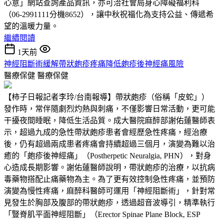
心意」網站查詢產品資訊，亦可洽社會局身心障礙福利科
（06-2991111分機8652），讓中秋祝福化為支持公益、傳遞希
望的溫暖力量。
繼續閱讀
1天前
神經阻斷術緩解帶狀皰疹疼痛降低皰疹後神經痛風險
醫療保健
醫療保健
【柿子日報記者李玲/台南報導】帶狀皰疹（俗稱「皮蛇」）
發作時，常伴隨劇烈灼熱與刺痛，不僅影響日常活動，更可能
干擾夜間睡眠，降低生活品質。成大醫院麻醉部謝佑蓮醫師表
示，超過九成的急性帶狀皰疹患者會經歷急性疼痛，經治療
後，仍有超過兩成患者疼痛會持續超過三個月，演變為難以治
癒的「皰疹後神經痛」（Postherpetic Neuralgia, PHN），對身
心造成長期影響。謝佑蓮醫師說明，帶狀皰疹的治療，以抗病
毒藥物搭配止痛藥物為主。為了更有效控制急性疼痛，並預防
演變為慢性疼痛，麻醉科醫師可運用「神經阻斷術」，針對常
見發生於胸部及腹部的帶狀皰疹，透過超音波導引，精準執行
「豎脊肌平面神經阻斷」（Erector Spinae Plane Block, ESP