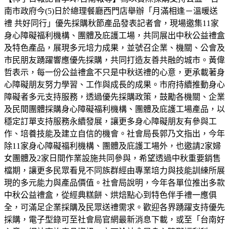
南市政府今(5)日於總理餐廳西門店舉辦「月滿相逢－溫暖送
禮 共好同行」優先採購秋節產品發表記者會，現場邀集11家
身心障礙福利機構、團體及庇護工場，共同展出中秋公益禮盒
及特色產品，展現多元培力成果，並號召企業、機關、公會及
市民朋友踴躍響應優先採購，共同打造友善共融的城市。黃偉
哲表示，每一份公益禮盒不只是中秋送禮的心意，更承載著身
心障礙朋友努力學習、工作與成長的成果。市府持續推動身心
障礙者多元支持服務，透過優先採購政策，鼓勵各機關、企業
及民間團體採購身心障礙福利機構、團體及庇護工場產品，以
穩定訂單支持服務永續發展，讓更多身心障礙朋友有參與工
作、培養技能及建立自信的機會。社會局長郭乃文指出，今年
除11家身心障礙福利機構、團體及庇護工場外，也邀請2家婦
女團體及2家日間作業設施共同參與，希望透過中秋重要銷售
檔期，讓更多民眾看見不同族群經由專業培力與技能訓練所展
現的多元能力與產品價值。社會局說明，今年各單位推出多款
中秋公益禮盒，從經典糕餅、烘焙點心到特色伴手禮一應俱
全，可滿足企業採購及民眾送禮需求。歡迎各界踴躍支持優先
採購，電子型錄可至社會局官網最新消息下載，或至「台南好