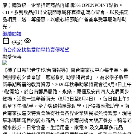
康；購買統一企業指定商品再加贈5% OPENPOINT點數。
CITY系列飲品推出父親節專屬杯套還能暖心留言，以及指定
品項買二送二等優惠，以暖心細節陪伴爸爸享受專屬咖啡時
光。
繼續閱讀
3天前
南台南家扶集愛助學特賣傳希望
戀愛情事
【柿子日報記者李玲/台南報導】南台南家扶中心每年寒、暑
假開學前夕會舉辦「無窮系列-助學特賣會」，為求學子收集
新學期所需的教育資源。2026年秋季助學特賣會從8月3日上午
9點開始，於台南郵局屬路、永樂、原佃及安南四大支局同步
登場，活動一連舉辦兩天（8月3日至8月4日），每日自上午9
點至下午4點半，全力突破特匯聚助學，所得將匯聚助學。南
台南家扶這次特賣會獲得社會各界企業與民眾熱情響應，現場
集琳瑯瑯滿目的愛心商品，包含台南劍橋大飯店餐券、鴨母老
撾水餃券、日常食品、生活用品、家電3C及文具等多元品