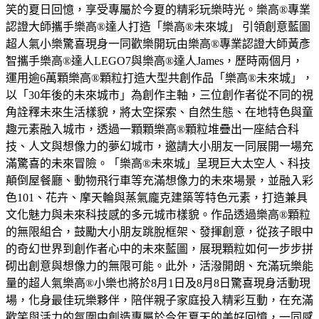
笑的夏日回憶，享受專屬於今夏的精彩玩樂時光。樂高®專業
認證大師攜手樂高®達人打造「樂高®未來城」 引領創意藍圖
超人氣小樂驚喜現身一同歡樂開玩由樂高®專業認證大師黃彥
智攜手樂高®達人LEGO7與樂高®達人James，歷時兩個月，
運用逾6萬顆樂高®顆粒打造大型共創作品「樂高®未來城」，
以「30年後的未來城市」為創作主軸，三位創作者從不同的視
角詮釋未來生活樣貌，將太空探索、自然生態、在地特色與童
趣元素融入城市，透過一顆顆樂高®顆粒堆疊出一座結合科
技、人文與想像力的夢幻城市，邀請大小朋友一同展開一場充
滿驚喜的未來冒險。「樂高®未來城」呈現巨大太空人、科技
顛倒屋餐廳、動物飛行車等充滿想像力的未來場景，並融入彩
色101、花卉、摩天輪與蒸氣龐克建築等特色元素，打造兼具
文化魅力與未來科技感的多元城市樣貌。作品透過樂高®顆粒
的無限組合，鼓勵大小朋友跳脫框架、發揮創意，從孩子眼中
的奇幻世界到創作者心中的未來藍圖，展現顆粒如何一步步拼
砌出創意與想像力的無限可能。此外，活潑開朗、充滿玩樂能
量的超人氣樂高®小樂也將於8月1日及8月8日驚喜現身活動現
場，化身最佳玩樂夥伴，陪伴親子家庭投入精彩互動，在充滿
歡笑與活力的氛圍中創造專屬於今年夏天的美好回憶，一同感