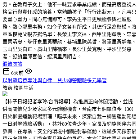
勞。在教育子女上，他不一味要求學業成績，而是高度重視人
格品行與責任感的培養，常勉勵孩子「行行出狀元」，凡事只
要盡心盡力、問心無愧即可。李先生平日更積極參與社區服
務、熱心鄰里事務，如今子女各有所成，其德行足為楷模。將
軍區模範父親表揚名單：長榮里李文達、西甲里謝耀明、忠嘉
里蔡清忠、苓仔寮里黃華龍、巷埔里陳英哲、將軍里黃靜義、
玉山里吳白正、廣山里陳福來、長沙里黃寬明、平沙里吳惠
潔、鯤鯓里邱喜信、鯤溟里周順吉。
繼續閱讀
6天前
以射擊培養專注與自律 兒少柳營體驗多元學習
教育
校園生活
【柿子日報記者李玲/台南報導】為推廣正向休閒活動，並提
供高關懷兒少及家庭多元體驗機會，台南市七個單位今（30）
日於柳營運動靶場辦理「瞄準未來、探索自我－柳營運動靶場
一日射擊體驗活動」，共計80位青少年、家長及網絡夥伴共同
參與，在專業、安全的環境中體驗射擊運動，透過多元探索累
積正向經驗，度過充實且難忘的暑假。本次活動由臺南市射擊