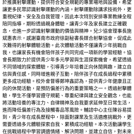
於推廣射擊運動，提供符合安全規範的專業場地與設備，希望
讓更多民眾認識射擊運動的內涵。射擊運動除講求技術外，更
重視紀律、安全及自我管理，因此本次特別安排專業教練全程
陪同指導，期盼透過親身體驗，讓青少年及家長建立正確觀
念，也進一步認識射擊運動的價值與精神。兒少協會理事長施
斌惠表示，感謝臺南市政府徐副秘書長媒合射擊協會，促成此
次難得的射擊體驗活動。此次體驗活動不僅讓青少年挑戰自
我，也讓家長有機會陪伴孩子共同完成一項新的學習經驗。協
會長期致力於提供青少年多元學習與生涯探索機會，希望透過
不同領域的探索體驗，引導青少年培養正向休閒興趣，建立自
信與責任感，同時增進親子互動，陪伴孩子在成長過程中累積
更多成功經驗。校外會督導鄭坤鑫認為，提供青少年健康且正
向的休閒活動，是預防偏差行為的重要策略之一。透過射擊體
驗，學生不僅學習遵守規範、尊重紀律與建立安全觀念，也能
將活動培養的專注力、自律精神及自我要求延伸至日常生活，
進而降低偏差行為及接觸毒品等風險。輔諮中心主任陳谷易提
到，青少年在成長歷程中，除面對課業及生活適應挑戰外，更
需要透過多元體驗探索自我、累積成功經驗。本次活動讓學生
在挑戰過程中學習調適情緒、解決問題，並建立自信，對未來