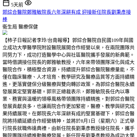
5天前
郭綜合醫院鄭雅敏院長六年深耕有成 迎接新任院長劉秉彥接
棒
衛生局
醫療保健
【柿子日報記者李玲/台南報導】郭綜合醫院自民國109年與國
立成功大學醫學院附設醫院展開合作經營以來，在兩院團隊共
同努力下，成功打造醫學中心與社區醫院攜手發展的新典範。
當時借調接任院長的鄭雅敏教授，六年來帶領團隊深化與成大
醫院合作，積極整合資源，持續提升郭綜合醫院醫療量能，不
僅在臨床醫療、人才培育、教學研究及醫療品質等方面持續精
進，更落實健保分級醫療與雙向轉診政策，為郭綜合醫院永續
發展奠定堅實基礎。郭宗正總裁表示，鄭雅敏院長任內以專
業、務實與溫暖的領導風格帶領團隊持續精進，對郭綜合醫院
發展貢獻良多，也讓兩院合作更加緊密，醫療、教學與研究成
果持續展現。在鄭院長六年深耕有成的堅實基礎下，郭綜合醫
院將持續延續合作經營精神，並將於8月1日（星期六）正式舉
行院長就職佈達典禮，由新任院長劉秉彥教授接任院長，攜手
醫院團隊持續推動醫療發展。新任院長劉秉彥教授為成功大學