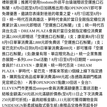
禮新選擇；推薦可使用foodomo外送平台遠端贈送空運進口石
斛蘭，8月6日起至8月8日加碼推出用1點OPENPOINT即可享
免運優惠，邀請您表達對爸爸的敬重之愛。8月7日起至8月9
日，統一時代百貨高雄店、夢時代會員於當日全館指定櫃位消
費累計滿3,000元即贈送「空運進口石斛蘭」1支；統一時代百
貨台北店、DREAM PLAZA會員於當日全館指定櫃位消費累
計滿2,000元即贈送「空運進口石斛蘭」1支；康是美8月5日至
8月9日單筆消費滿2,888元即免費送「空運進口石斛蘭」1支；
星巴克於8月6日到8月8日單筆消費滿888元，即可獲得「空運
進口石斛蘭」1支(數量有限、單店贈完為止)。統一企業集團
亦展開一系列Love Dad活動！8月5日至8月9日期間，uniopen
會員於7-ELEVEN、康是美、統一時代百貨、DREAM
PLAZA、夢時代、星巴克、博客來等逾13個線上線下指定通
路，購買指定商品或單筆消費滿888元起 (各通路滿額門檻請
見官網公告），再享OPENPOINT點數10倍送。全台7-
ELEVEN門市更推出uniopen會員消費滿額優惠三重送活動，
結帳金額滿250元送20元滿額折價券(至8月11日止下次消費滿
250元即可折抵)，最高結帳金額1,111元就可獲得購物金與
UNIDESIGN新柔感抽取式衛生紙1串贈品兌換券等超多好