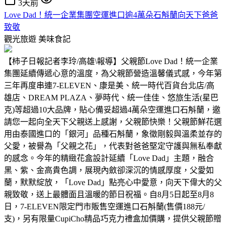
3天前
Love Dad！統一企業集團空運進口逾4萬朵石斛蘭向天下爸爸
致敬
觀光旅遊
美味食記
【柿子日報記者李玲/高雄\報導】父親節Love Dad！統一企業
集團延續傳遞心意的溫度，為父親節營造溫馨儀式感，今年第
三年再度串連7-ELEVEN、康是美、統一時代百貨台北店/高
雄店、DREAM PLAZA、夢時代、統一佳佳、悠旅生活(星巴
克)等超過10大品牌，貼心備妥超過4萬朵空運進口石斛蘭，邀
請您一起向全天下父親送上感謝，父親節快樂！父親節鮮花選
用由泰國進口的「銀河」品種石斛蘭，象徵剛毅與溫柔並存的
父愛，被譽為「父親之花」，代表對爸爸堅定守護與無私奉獻
的感念。今年的精緻花盒設計延續「Love Dad」主題，融合
黑、紫、金高貴色調，展現內斂卻深沉的情感厚度，父愛如
蘭，默默綻放，「Love Dad」點亮心中愛意，向天下偉大的父
親致敬，送上最體面且溫暖的節日祝福。自8月5日起至8月8
日，7-ELEVEN限定門市販售空運進口石斛蘭(售價188元/
支)，另有限量CupiCho精品巧克力禮盒加價購，提供父親節贈