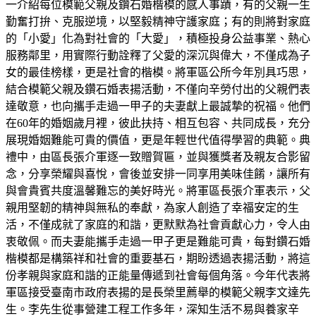
一介紹每位模範父親及鑽石婚楷模的感人事蹟，有的父親一生
勤奮打拚、克服逆境，以堅毅精神守護家庭；有的則將對家庭
的「小愛」化為對社會的「大愛」，積極投身公益事業、熱心
服務鄰里，用實際行動詮釋了父愛的深沉與偉大，不僅成為子
女的最佳榜樣，更是社會的楷模。將軍區公所今年別具巧思，
結合模範父親及鑽石婚表揚活動，不僅向辛勞付出的父親們表
達敬意，也向攜手走過一甲子的夫妻獻上最誠摯的祝福。他們
在60年的婚姻歲月裡，彼此扶持、相互包容、共同成長，充分
展現婚姻難能可貴的價值，更是年輕世代值得學習的典範。典
禮中，由區長張介軍逐一致贈賀匾，並與獲獎者及親友合影留
念，分享榮耀與喜悅，會後並安排一同享用美味佳餚，讓所有
與會貴賓共度溫馨難忘的美好時光。將軍區長張介軍表示，父
親用堅韌的精神與無私的奉獻，為家人創造了幸福安定的生
活，不僅成就了家庭的和諧，更默默為社會貢獻心力，令人由
衷敬佩。而夫妻能攜手走過一甲子更是難能可貴，每對鑽石婚
楷模都是構築祥和社會的重要基石，期盼透過表揚活動，將這
份孝親與家庭和諧的正能量傳遞到社會每個角落。今年代表將
軍區接受臺南市政府表揚的是長榮里薦舉的模範父親李文達先
生。李先生從事營建工程工作多年，深知生活不易與養家辛