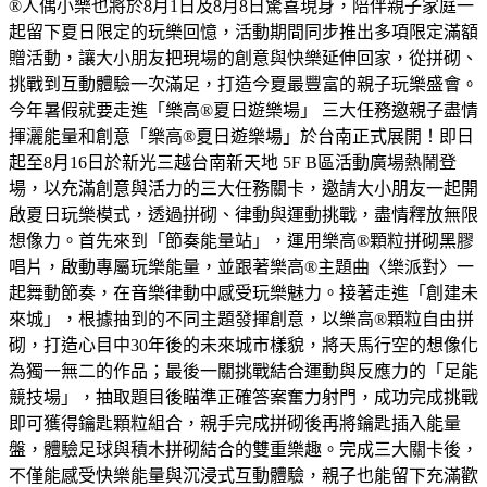
®人偶小樂也將於8月1日及8月8日驚喜現身，陪伴親子家庭一
起留下夏日限定的玩樂回憶，活動期間同步推出多項限定滿額
贈活動，讓大小朋友把現場的創意與快樂延伸回家，從拼砌、
挑戰到互動體驗一次滿足，打造今夏最豐富的親子玩樂盛會。
今年暑假就要走進「樂高®夏日遊樂場」 三大任務邀親子盡情
揮灑能量和創意「樂高®夏日遊樂場」於台南正式展開！即日
起至8月16日於新光三越台南新天地 5F B區活動廣場熱鬧登
場，以充滿創意與活力的三大任務關卡，邀請大小朋友一起開
啟夏日玩樂模式，透過拼砌、律動與運動挑戰，盡情釋放無限
想像力。首先來到「節奏能量站」，運用樂高®顆粒拼砌黑膠
唱片，啟動專屬玩樂能量，並跟著樂高®主題曲〈樂派對〉一
起舞動節奏，在音樂律動中感受玩樂魅力。接著走進「創建未
來城」，根據抽到的不同主題發揮創意，以樂高®顆粒自由拼
砌，打造心目中30年後的未來城市樣貌，將天馬行空的想像化
為獨一無二的作品；最後一關挑戰結合運動與反應力的「足能
競技場」，抽取題目後瞄準正確答案奮力射門，成功完成挑戰
即可獲得鑰匙顆粒組合，親手完成拼砌後再將鑰匙插入能量
盤，體驗足球與積木拼砌結合的雙重樂趣。完成三大關卡後，
不僅能感受快樂能量與沉浸式互動體驗，親子也能留下充滿歡