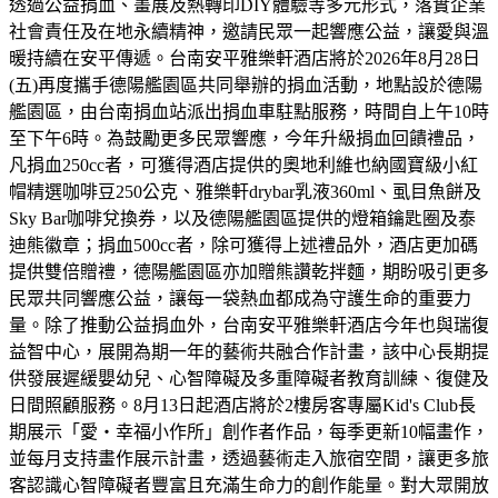
透過公益捐血、畫展及熱轉印DIY體驗等多元形式，落實企業
社會責任及在地永續精神，邀請民眾一起響應公益，讓愛與溫
暖持續在安平傳遞。台南安平雅樂軒酒店將於2026年8月28日
(五)再度攜手德陽艦園區共同舉辦的捐血活動，地點設於德陽
艦園區，由台南捐血站派出捐血車駐點服務，時間自上午10時
至下午6時。為鼓勵更多民眾響應，今年升級捐血回饋禮品，
凡捐血250cc者，可獲得酒店提供的奧地利維也納國寶級小紅
帽精選咖啡豆250公克、雅樂軒drybar乳液360ml、虱目魚餅及
Sky Bar咖啡兌換券，以及德陽艦園區提供的燈箱鑰匙圈及泰
迪熊徽章；捐血500cc者，除可獲得上述禮品外，酒店更加碼
提供雙倍贈禮，德陽艦園區亦加贈熊讚乾拌麵，期盼吸引更多
民眾共同響應公益，讓每一袋熱血都成為守護生命的重要力
量。除了推動公益捐血外，台南安平雅樂軒酒店今年也與瑞復
益智中心，展開為期一年的藝術共融合作計畫，該中心長期提
供發展遲緩嬰幼兒、心智障礙及多重障礙者教育訓練、復健及
日間照顧服務。8月13日起酒店將於2樓房客專屬Kid's Club長
期展示「愛・幸福小作所」創作者作品，每季更新10幅畫作，
並每月支持畫作展示計畫，透過藝術走入旅宿空間，讓更多旅
客認識心智障礙者豐富且充滿生命力的創作能量。對大眾開放