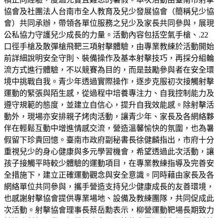
協會及社團法人台南市全人教育及兒少發展協會（簡稱兒少協
會）共同承辦，帶領各單位服務之兒少及家長共同參與，展現
公私協力守護兒少成長的力量。活動內容包括空氣手槍、.22
口徑手槍及散彈槍飛靶三項射擊體驗，由專業教練於活動開始
前詳細說明安全守則、裝備操作及基本射擊技巧，再採分組輪
流方式進行體驗，不以競賽為目的，而是鼓勵參與者在安全環
境中挑戰自我。青少年透過實際操作，逐步克服初次接觸射擊
運動的緊張與陌生感，從過程中培養專注力、自我控制能力及
遵守規範的態度，並建立自信心，提升自我效能感。除射擊活
動外，現場亦安排親子烤肉活動，讓青少年、家長及各網絡夥
伴在輕鬆互動中增進情感交流，營造溫馨愉快的氛圍，也為暑
假留下珍貴回憶。臺南市政府副秘書長徐健麟指出，市府十分
重視兒少的身心健康與多元學習機會，希望透過此次活動，讓
孩子接觸平時較少體驗的運動項目，在專業教練指導及完善安
全措施下，建立正確運動觀念與安全意識。同時藉由家長及各
網絡單位共同參與，攜手營造支持兒少健康成長的友善環境，
也感謝射擊協會提供專業場地、設備及教練團隊，共同促成此
次活動。射擊協會理事長蔡岳勳表示，柳營運動靶場長期致力