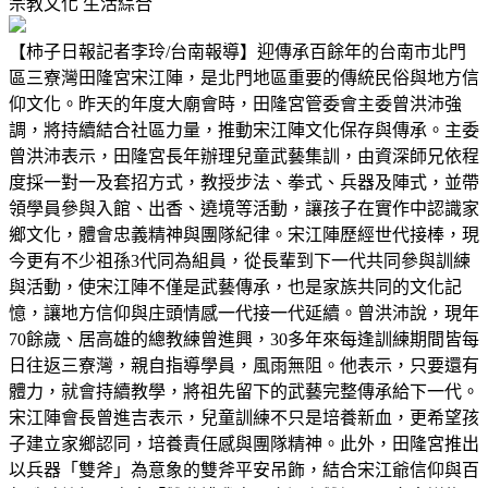
宗教文化
生活綜合
【柿子日報記者李玲/台南報導】迎傳承百餘年的台南市北門
區三寮灣田隆宮宋江陣，是北門地區重要的傳統民俗與地方信
仰文化。昨天的年度大廟會時，田隆宮管委會主委曾洪沛強
調，將持續結合社區力量，推動宋江陣文化保存與傳承。主委
曾洪沛表示，田隆宮長年辦理兒童武藝集訓，由資深師兄依程
度採一對一及套招方式，教授步法、拳式、兵器及陣式，並帶
領學員參與入館、出香、遶境等活動，讓孩子在實作中認識家
鄉文化，體會忠義精神與團隊紀律。宋江陣歷經世代接棒，現
今更有不少祖孫3代同為組員，從長輩到下一代共同參與訓練
與活動，使宋江陣不僅是武藝傳承，也是家族共同的文化記
憶，讓地方信仰與庄頭情感一代接一代延續。曾洪沛說，現年
70餘歲、居高雄的總教練曾進興，30多年來每逢訓練期間皆每
日往返三寮灣，親自指導學員，風雨無阻。他表示，只要還有
體力，就會持續教學，將祖先留下的武藝完整傳承給下一代。
宋江陣會長曾進吉表示，兒童訓練不只是培養新血，更希望孩
子建立家鄉認同，培養責任感與團隊精神。此外，田隆宮推出
以兵器「雙斧」為意象的雙斧平安吊飾，結合宋江爺信仰與百