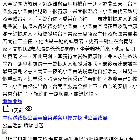
入全民國防教育，近距離與軍用飛機在一起，逐夢藍天！台南
榮服處小榮眷相見歡，很有感，畫面很溫馨，小榮眷代表致詞
及全體合唱，「因為有你，愛常在心裡」」表達對捐助人的感
謝與愛，捐贈人各送禮券給小榮眷，小榮眷回贈花束及親筆感
謝卡給捐助人，赫然發現台南榮家王風勝家主任及永康榮醫殷
若蘭社工主任 ，他也是長期的認養者，更有一對住在台南榮
家，高齡102歲人瑞易爺爺易奶奶，坐著輪椅前來，也是長期
認養者之一，如此高齡，其義行大愛殊值感佩，令人永生效法
學習！胡思湘處長一一為捐助人頒發感謝狀。最後表達最誠摯
最高感謝之意。兩天一夜的小榮眷清境農場自強活動，是另一
個重頭戲，綿羊秀、哈薩克馬術秀正等著他們，遊覽車已到樓
下，小榮眷整裝出發，台南榮服處全體上下，費心的安排，小
榮眷有福了 ，祝你們一路順風，旅途愉快。
繼續閱讀
1天前
中秋送禮做公益黃偉哲邀各界優先採購公益禮盒
公益活動
職場甘苦
【柿子日報記者李玲/台南報導】為以實際採購支持公益，台