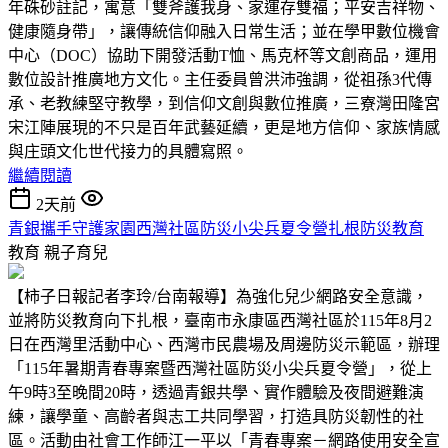
年硃砂註記，寓意「雙斧護我身、家運存雙福；平安吉祥物、
健康隨身帶」，讓傳統信仰融入日常生活；並在學甲數位機會
中心（DOC）協助下開發活動T恤、馬克杯等文創商品，運用
數位設計推廣地方文化。主任委員曾洪沛強調，從祖孫3代傳
承、老教練堅守教學，到信仰文創與數位推廣，三寮灣田隆宮
宋江陣展現的不只是百年武藝延續，更是地方信仰、家族情感
與庄頭文化世代接力的具體寫照。
繼續閱讀
2天前
青銀攜手守護家園西灣社區防災小尖兵夏令營扎根防災教育
教育
親子育兒
【柿子日報記者李玲/台南報導】為強化兒少網路安全意識，
並將防災教育向下扎根，臺南市永康區西灣社區於115年8月2
日在西灣里活動中心、西灣市民農場及周邊防災示範區，辦理
「115年暑期青春專案暨西灣社區防災小尖兵夏令營」，從上
午9時3至晚間20時，透過青銀共學、實作體驗及夜間避難演
練，讓學童、高齡者與志工共同學習，打造具防災韌性的社
區。活動由社會工作師江一平以「青春專案－網路使用安全宣