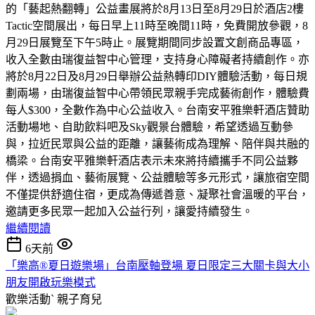
的「藝起熱翻轉」公益畫展將於8月13日至8月29日於酒店2樓
Tactic空間展出，每日早上11時至晚間11時，免費開放參觀，8
月29日展覽至下午5時止。展覽期間同步設置文創商品專區，
收入全數由瑞復益智中心管理，支持身心障礙者持續創作。亦
將於8月22日及8月29日舉辦公益熱轉印DIY體驗活動，每日規
劃兩場，由瑞復益智中心帶領民眾親手完成藝術創作，體驗費
每人$300，全數作為中心公益收入。台南安平雅樂軒酒店贊助
活動場地、自助飲料吧及Sky觀景台體驗，希望透過互動參
與，拉近民眾與公益的距離，讓藝術成為理解、陪伴與共融的
橋梁。台南安平雅樂軒酒店表示未來將持續攜手不同公益夥
伴，透過捐血、藝術展覽、公益體驗等多元形式，讓旅宿空間
不僅提供舒適住宿，更成為傳遞善意、凝聚社會溫暖的平台，
邀請更多民眾一起加入公益行列，讓愛持續發生。
繼續閱讀
6天前
「樂高®夏日遊樂場」台南壓軸登場 夏日限定三大關卡與大小
朋友開啟玩樂模式
歡樂活動ˋ
親子育兒