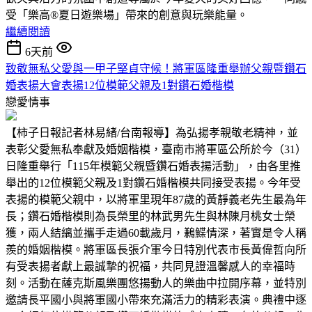
受「樂高®夏日遊樂場」帶來的創意與玩樂能量。
繼續閱讀
6天前
致敬無私父愛與一甲子堅貞守候！將軍區隆重舉辦父親暨鑽石
婚表揚大會表揚12位模範父親及1對鑽石婚楷模
戀愛情事
【柿子日報記者林易緒/台南報導】為弘揚孝親敬老精神，並
表彰父愛無私奉獻及婚姻楷模，臺南市將軍區公所於今（31）
日隆重舉行「115年模範父親暨鑽石婚表揚活動」，由各里推
舉出的12位模範父親及1對鑽石婚楷模共同接受表揚。今年受
表揚的模範父親中，以將軍里現年87歲的黃靜義老先生最為年
長；鑽石婚楷模則為長榮里的林武男先生與林陳月桃女士榮
獲，兩人結縭並攜手走過60載歲月，鶼鰈情深，著實是令人稱
羨的婚姻楷模。將軍區長張介軍今日特別代表市長黃偉哲向所
有受表揚者獻上最誠摯的祝福，共同見證溫馨感人的幸福時
刻。活動在薩克斯風樂團悠揚動人的樂曲中拉開序幕，並特別
邀請長平國小與將軍國小帶來充滿活力的精彩表演。典禮中逐