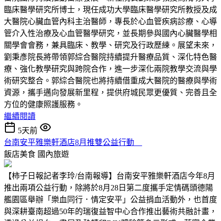
臨床醫學研究所博士，現任成功大學臨床醫學研究所教授及成
大醫院心臟血管內科主治醫師，專長於心血管疾病診療、心導
管介入性治療及心血管醫學研究，並長期參與國內心臟醫學相
關學會會務，兼具臨床、教學、研究及行政歷練。展望未來，
劉秉彥院長將帶領郭綜合醫院持續提升醫療品質、深化特色醫
療、強化教學研究與跨院合作，進一步深化兩院教學交流與學
術研究整合。郭綜合醫院也將持續借重成大醫院的醫療與學術
資源，攜手邁向發展新里程，提供府城民眾更優質、完善且全
方位的健康照護服務。
繼續閱讀
5天前
台南安平雅樂軒酒店8月推雙公益行動
飯店美食
國內旅遊
【柿子日報記者李玲/台南報導】台南安平雅樂軒酒店今年8月
推出兩項公益行動，除將於8月28日第二度攜手定情碼頭德陽
艦園區舉辦「樂血同行．情定安平」公益捐血活動外，也首度
與深耕臺南超過50年的瑞復益智中心合作推出藝術共融計畫，