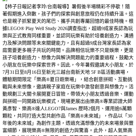
【柿子日報記者李玲/台南報導】暑假後半場精彩不停歇！隨
著假期進入倒數，孩子們的探索與創意旅程仍在持續升溫。這
也是親子抓緊夏天的尾巴、攜手共創專屬回憶的最佳時機。根
據LEGO® Play Well Study 2026調查指出，超過9成家長認為玩
樂與正式教育同樣重要，並認同玩樂有助於培養創造力、溝通
力及解決問題等未來關鍵能力，且有超過9成台灣家長認為家
庭需要更多親子共玩的時間。品牌相信玩樂不只是娛樂，更是
孩子培養創造力、想像力與解決問題能力的重要過程，鼓勵大
小朋友在玩樂中探索世界。因此，今年暑假邀請大小朋友，於
7月31日至8月16日至新光三越台南新天地 5F B區活動廣場，
體驗期間限定「樂高®夏日遊樂場」，結合創意拼砌、互動挑
戰與未來想像，邀請親子家庭在玩樂中激發創意與想像力。活
動規劃三大關卡展開夏日冒險，帶領大小朋友透過音樂、運動
與拼砌一同開啟玩樂模式，現場更展出由樂高®專業認證大師
黃彥智、樂高®達人LEGO7與James 歷時2個月、運用逾6萬顆
顆粒，共同打造大型共創作品「樂高®未來城」，作品以「30
年後的未來城」為創作主題，透過充滿想像力的未來場景與豐
富細節，展現樂高®無限的創造力與驚喜。此外，超人氣樂高