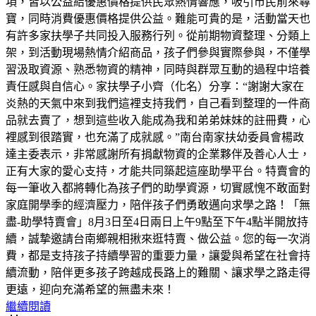
項，皆以公益結優惠價格提供民眾熱情響應，吸引市民前來尋
寶，同時消費優惠價格提供公益。難能可貴的是，活動當天也
有許多家扶學子共同投入服務行列。從前期物資整理、分類上
架，到活動現場熱情介紹商品，孩子們參與實際參與，不僅學
習汲取資源、熟悉物資的精神，同時與群眾互動的過程中培養
責任感與自信心。家扶學子小齊（化名）分享：“謝謝大家在
炎熱的天氣中來到我們這裡支持我們，自己看到整理的一件商
品就去賣了，想到這些收入能成為我和弟弟妹妹的註冊費，心
裡感到很踏實，也充滿了成就感。”南台南家扶幼委員會楊政
達主委表示，非常感謝所有捐獻物資的企業夥伴及善心人士，
正有大家的愛心支持，才能共同築起這座助學平台。特賣會的
每一筆收入都將轉化為孩子們的助學資源，切實感愧不敢面對
家庭開學季的經濟壓力，陪伴孩子們勇敢邁向求學之路！「無
盡-助學特賣會」8月3日至4日兩日上午9點至下午4點半開放持
續，誠摯邀請台南鄉親相揪來逛特賣、做公益。您的每一次消
費，都是支持孩子持續學習的重要力量，讓愛與希望在社會持
續流動，陪伴更多孩子跨越成長路上的難關、讓求學之路走得
更遠，迎向充滿希望的無盡未來！
繼續閱讀