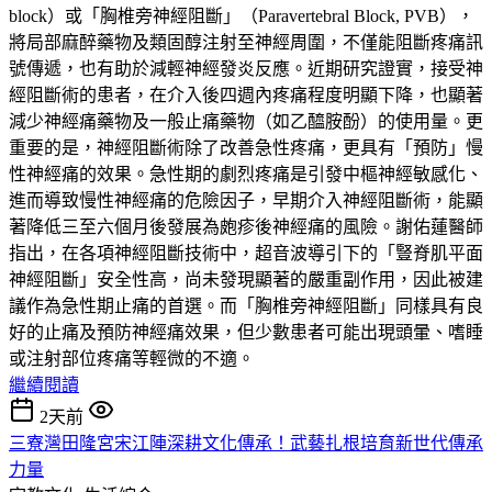
block）或「胸椎旁神經阻斷」（Paravertebral Block, PVB），
將局部麻醉藥物及類固醇注射至神經周圍，不僅能阻斷疼痛訊
號傳遞，也有助於減輕神經發炎反應。近期研究證實，接受神
經阻斷術的患者，在介入後四週內疼痛程度明顯下降，也顯著
減少神經痛藥物及一般止痛藥物（如乙醯胺酚）的使用量。更
重要的是，神經阻斷術除了改善急性疼痛，更具有「預防」慢
性神經痛的效果。急性期的劇烈疼痛是引發中樞神經敏感化、
進而導致慢性神經痛的危險因子，早期介入神經阻斷術，能顯
著降低三至六個月後發展為皰疹後神經痛的風險。謝佑蓮醫師
指出，在各項神經阻斷技術中，超音波導引下的「豎脊肌平面
神經阻斷」安全性高，尚未發現顯著的嚴重副作用，因此被建
議作為急性期止痛的首選。而「胸椎旁神經阻斷」同樣具有良
好的止痛及預防神經痛效果，但少數患者可能出現頭暈、嗜睡
或注射部位疼痛等輕微的不適。
繼續閱讀
2天前
三寮灣田隆宮宋江陣深耕文化傳承！武藝扎根培育新世代傳承
力量