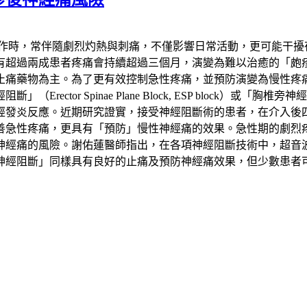
發作時，常伴隨劇烈灼熱與刺痛，不僅影響日常活動，更可能干擾
患者疼痛會持續超過三個月，演變為難以治癒的「皰疹後神經痛」（Pos
止痛藥物為主。為了更有效控制急性疼痛，並預防演變為慢性疼
 Spinae Plane Block, ESP block）或「胸椎旁神經阻斷
經發炎反應。近期研究證實，接受神經阻斷術的患者，在介入後
善急性疼痛，更具有「預防」慢性神經痛的效果。急性期的劇烈
神經痛的風險。謝佑蓮醫師指出，在各項神經阻斷技術中，超音
神經阻斷」同樣具有良好的止痛及預防神經痛效果，但少數患者