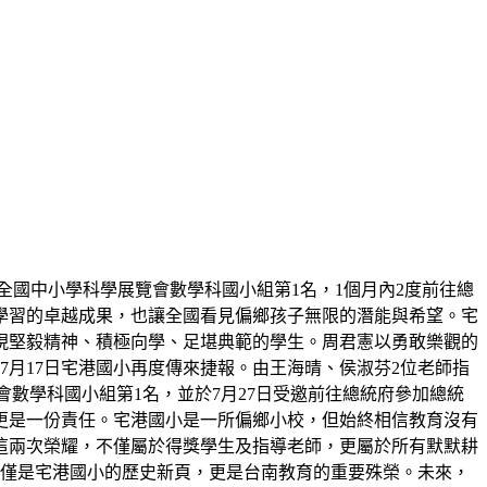
屆全國中小學科學展覽會數學科國小組第1名，1個月內2度前往總
學習的卓越成果，也讓全國看見偏鄉孩子無限的潛能與希望。宅
展現堅毅精神、積極向學、足堪典範的學生。周君憲以勇敢樂觀的
月17日宅港國小再度傳來捷報。由王海晴、侯淑芬2位老師指
展覽會數學科國小組第1名，並於7月27日受邀前往總統府參加總統
更是一份責任。宅港國小是一所偏鄉小校，但始終相信教育沒有
這兩次榮耀，不僅屬於得獎學生及指導老師，更屬於所有默默耕
不僅是宅港國小的歷史新頁，更是台南教育的重要殊榮。未來，