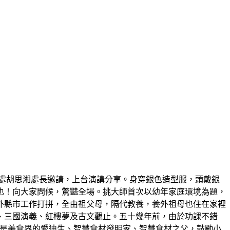
處胡思湘處長邀請，上台演講分享。身穿銀色造型服，頭戴銀
也！向大家問候，驚豔全場。挑大師首次以幼年家庭環境為題，
外縣市工作打拼，全由祖父母，隔代教養，養外祖母也住在家裡
、三國演義、紅樓夢及古文觀止。五十幾年前，由於功課不錯
，他是美食界的愛迪生、智慧食材發明家、智慧食材之父，鼓勵小