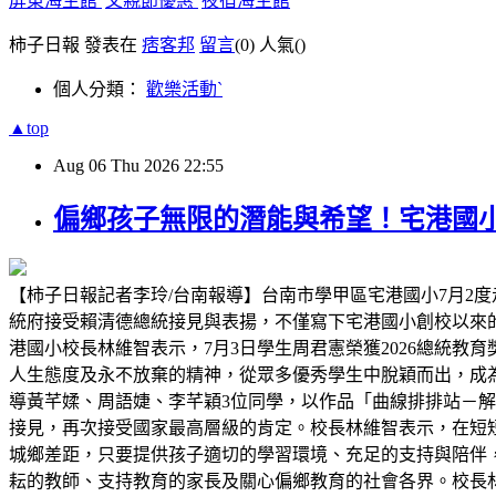
屏東海生館
父親節優惠
夜宿海生館
柿子日報 發表在
痞客邦
留言
(0)
人氣(
)
個人分類：
歡樂活動ˋ
▲top
Aug
06
Thu
2026
22:55
偏鄉孩子無限的潛能與希望！宅港國
【柿子日報記者李玲/台南報導】台南市學甲區宅港國小7月2度
統府接受賴清德總統接見與表揚，不僅寫下宅港國小創校以來
港國小校長林維智表示，7月3日學生周君憲榮獲2026總統
人生態度及永不放棄的精神，從眾多優秀學生中脫穎而出，成為
導黃芊媃、周語婕、李芊穎3位同學，以作品「曲線排排站－解構 C
接見，再次接受國家最高層級的肯定。校長林維智表示，在短
城鄉差距，只要提供孩子適切的學習環境、充足的支持與陪伴
耘的教師、支持教育的家長及關心偏鄉教育的社會各界。校長林