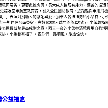
境再惡劣，更要愈挫愈勇。長大成人後盼有能力，讓善的循環 再反
軍史舘及空軍航空教育館，融入全民國防教育，近距離與軍用飛
裡」」表達對捐助人的感謝與愛，捐贈人各送禮券給小榮眷，小
有一對住在台南榮家，高齡102歲人瑞易爺爺易奶奶，坐著輪椅
後表達最誠摯最高感謝之意。兩天一夜的小榮眷清境農場自強活
安排，小榮眷有福了 ，祝你們一路順風，旅途愉快。
購公益禮盒