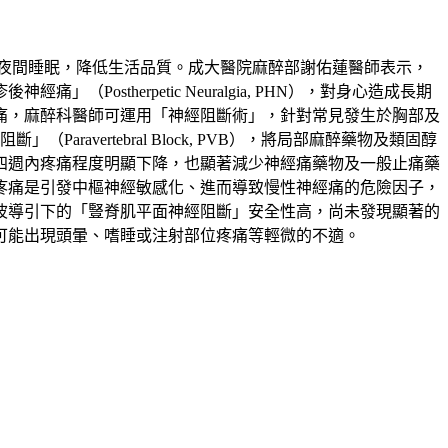
夜間睡眠，降低生活品質。成大醫院麻醉部謝佑蓮醫師表示，
therpetic Neuralgia, PHN），對身心造成長期
痛，麻醉科醫師可運用「神經阻斷術」，針對常見發生於胸部及
」（Paravertebral Block, PVB），將局部麻醉藥物及類固醇
四週內疼痛程度明顯下降，也顯著減少神經痛藥物及一般止痛藥
疼痛是引發中樞神經敏感化、進而導致慢性神經痛的危險因子，
波導引下的「豎脊肌平面神經阻斷」安全性高，尚未發現顯著的
可能出現頭暈、嗜睡或注射部位疼痛等輕微的不適。