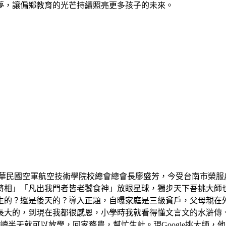
夢，讓偏鄉教育的光芒持續照亮更多孩子的未來。
中華民國空軍航空技術學院校總會總會長廖盛芳，今受台南市榮服
將相」「凡出我門者皆老饕食神」放眼星球，獨步天下吾挑大師
生的？還是後天的？導入正題，自曝家庭是三級貧戶，父母親在
長大的，到現在我都很感恩，小學時我就看得懂文言文的水滸傳
讀半天就可以放學，回家務農，幫忙生計。現Google挑大師