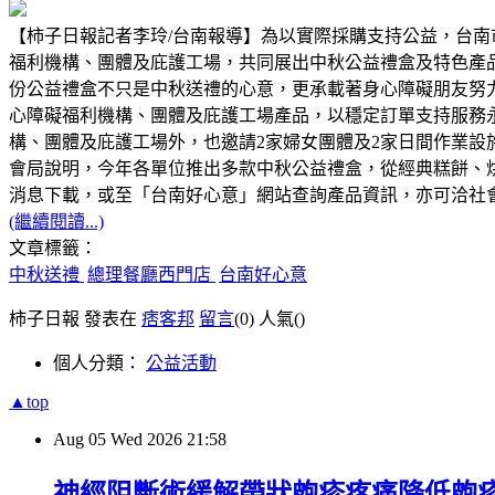
【柿子日報記者李玲/台南報導】為以實際採購支持公益，台南
福利機構、團體及庇護工場，共同展出中秋公益禮盒及特色產
份公益禮盒不只是中秋送禮的心意，更承載著身心障礙朋友努
心障礙福利機構、團體及庇護工場產品，以穩定訂單支持服務
構、團體及庇護工場外，也邀請2家婦女團體及2家日間作業
會局說明，今年各單位推出多款中秋公益禮盒，從經典糕餅、
消息下載，或至「台南好心意」網站查詢產品資訊，亦可洽社會局身
(繼續閱讀...)
文章標籤：
中秋送禮
總理餐廳西門店
台南好心意
柿子日報 發表在
痞客邦
留言
(0)
人氣(
)
個人分類：
公益活動
▲top
Aug
05
Wed
2026
21:58
神經阻斷術緩解帶狀皰疹疼痛降低皰