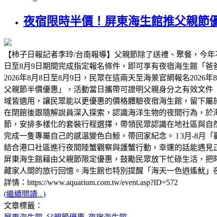
夜宿限時半價！屏東海生館推父親節優
【柿子日報記者李玲/台南報導】父親節除了送禮、聚餐，今年
日至8月9日期間完成指定報名條件，即可享有夜宿海生館「
2026年8月8日至8月9日，民眾在這兩天至海景官網報名2026
父親節半價優惠」，活動當日攜帶可證明父親身分之有效文件
域皆適用，讓民眾能以更優惠的價格體驗夜宿海生館，留下屬
在閉館後跟隨解說員深入探索，認識海洋生物的夜間行為，於海
節，安排多樣化的套裝行程選擇，帶領民眾認識在地社區與自然
完成一隻專屬自己的感溫變色白鯨，帶回家紀念。 l 3月-8月
結合港口社區進行夜間陸蟹觀察與護蟹行動，幸運的話能遇見正抱
屏東海生館藉由父親節限定優惠，鼓勵民眾放下忙碌生活，把
藏家人間的旅行回憶。海生館也特別提醒「海天一色逍遙魷」
詳情：https://www.aquarium.com.tw/event.asp?ID=572
(繼續閱讀...)
文章標籤：