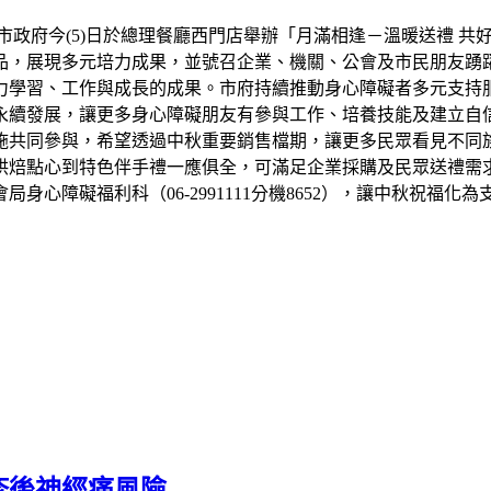
市政府今(5)日於總理餐廳西門店舉辦「月滿相逢－溫暖送禮 共
品，展現多元培力成果，並號召企業、機關、公會及市民朋友踴
力學習、工作與成長的成果。市府持續推動身心障礙者多元支持
永續發展，讓更多身心障礙朋友有參與工作、培養技能及建立自信
設施共同參與，希望透過中秋重要銷售檔期，讓更多民眾看見不同
烘焙點心到特色伴手禮一應俱全，可滿足企業採購及民眾送禮需
心障礙福利科（06-2991111分機8652），讓中秋祝福化
疹後神經痛風險