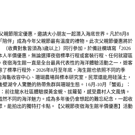
父親節限定優惠，邀請大小朋友一起潛入海底世界。凡於8月8
「陪伴」成為今年父親節最有溫度的禮物。此次父親節優惠將於
大一小」（收費對象皆須為3歲以上）同行參加，於備註欄填寫「2026
本人半價優惠，無論選擇夜宿標準行程或套裝行程、任何就寢區
。夜宿海生館一直是全台最具代表性的海洋體驗活動之一，遊客
標準行程外，2026年8月至年底，海生館也依照不同的季
放的海龜收容中心、珊瑚農場與標本研究室，民眾還能用硅藻土，
湖令人驚艷的熱帶魚群與珊瑚生態。 l 6月-10月「蟹逅」：
田」：前往龍水社區體驗摸黃金蜆、拔蘿蔔，感受農村人文風情。
截然不同的海洋魅力。成為多年後仍會想起的難忘紀念，一起收
眾，能拍出的獨特打卡點。【父親節夜宿海生館半價優惠】活動