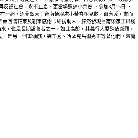
饋社會，永不止息，更當場邀請小榮眷 ，參加8月15日 ，
機在一起，逐夢藍天！台南榮服處小榮眷相見歡，很有感，畫面
榮眷回贈花束及親筆感謝卡給捐助人，赫然發現台南榮家王風勝
前來，也是長期認養者之一，如此高齡，其義行大愛殊值感佩，
動，是另一個重頭戲，綿羊秀、哈薩克馬術秀正等著他們，遊覽