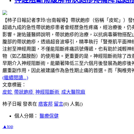
【柿子日報記者李玲/台南報導】帶狀皰疹（俗稱「皮蛇」）
超過九成的急性帶狀皰疹患者會經歷急性疼痛，經治療後，仍有超過兩成
影響。謝佑蓮醫師說明，帶狀皰疹的治療，以抗病毒藥物搭配
腹部的帶狀皰疹，透過超音波導引，精準執行「豎脊肌平面神經阻斷」（Erector
注射至神經周圍，不僅能阻斷疼痛訊號傳遞，也有助於減輕神
物（如乙醯胺酚）的使用量。更重要的是，神經阻斷術除了改
早期介入神經阻斷術，能顯著降低三至六個月後發展為皰疹後
嚴重副作用，因此被建議作為急性期止痛的首選。而「胸椎旁
(繼續閱讀...)
文章標籤：
皮蛇
帶狀皰疹
神經阻斷術
成大醫院麻
柿子日報 發表在
痞客邦
留言
(0)
人氣(
)
個人分類：
醫療保健
▲top