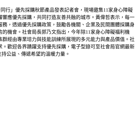
好同行」優先採購秋節產品發表記者會，現場邀集11家身心障礙
躍響應優先採購，共同打造友善共融的城市。黃偉哲表示，每一
服務，透過優先採購政策，鼓勵各機關、企業及民間團體採購身
的機會。社會局長郭乃文指出，今年除11家身心障礙福利機
族群經由專業培力與技能訓練所展現的多元能力與產品價值。社
求。歡迎各界踴躍支持優先採購，電子型錄可至社會局官網最新
為支持公益、傳遞希望的溫暖力量。