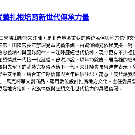
武藝扎根培育新世代傳承力量
區三寮灣田隆宮宋江陣，是北門地區重要的傳統民俗與地方信仰文
表示，田隆宮長年辦理兒童武藝集訓，由資深師兄依程度採一對
會忠義精神與團隊紀律。宋江陣歷經世代接棒，現今更有不少祖
頭情感一代接一代延續。曾洪沛說，現年70餘歲、居高雄的總
將祖先留下的武藝完整傳承給下一代。宋江陣會長曾進吉表示，
斧平安吊飾，結合宋江爺信仰與百年硃砂註記，寓意「雙斧護我
恤、馬克杯等文創商品，運用數位設計推廣地方文化。主任委員
更是地方信仰、家族情感與庄頭文化世代接力的具體寫照。