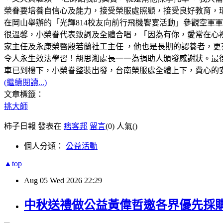
榮眷要培養自信心及能力，接受榮服處照顧，接受良好教育，環
在岡山舉辦的「光輝814校友向前行飛機饗宴活動」參觀空軍
很溫馨，小榮眷代表致詞及全體合唱，「因為有你，愛常在心
家主任及永康榮醫殷若蘭社工主任 ，他也是長期的認養者，更
令人永生效法學習！胡思湘處長一一為捐助人頒發感謝狀。最
車已到樓下，小榮眷整裝出發，台南榮服處全體上下，費心的
(繼續閱讀...)
文章標籤：
挑大師
柿子日報 發表在
痞客邦
留言
(0)
人氣(
)
個人分類：
公益活動
▲top
Aug
05
Wed
2026
22:29
中秋送禮做公益黃偉哲邀各界優先採