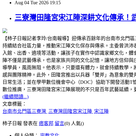
Aug
04
Tue
2026
19:15
三寮灣田隆宮宋江陣深耕文化傳承！
【柿子日報記者李玲/台南報導】迎傳承百餘年的台南市北門
持續結合社區力量，推動宋江陣文化保存與傳承。主委曾洪沛
入館、出香、遶境等活動，讓孩子在實作中認識家鄉文化，體
陣不僅是武藝傳承，也是家族共同的文化記憶，讓地方信仰與庄
導學員，風雨無阻。他表示，只要還有體力，就會持續教學，
感與團隊精神。此外，田隆宮推出以兵器「雙斧」為意象的雙
日常生活；並在學甲數位機會中心（DOC）協助下開發活動T
數位推廣，三寮灣田隆宮宋江陣展現的不只是百年武藝延續，
(繼續閱讀...)
文章標籤：
台南市北門區三寮灣
三寮灣田隆宮宋江陣
宋江陣
柿子日報 發表在
痞客邦
留言
(0)
人氣(
)
個人分類：
宗教文化