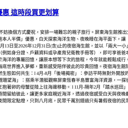
惠 這時段買更划算
不妨換個方式慶祝，安排一場難忘的親子旅行。屏東海生館推出
爸爸本人半價」優惠，白天探索海洋生物、夜晚睡在海平面下，讓
年8月13日至2026年12月31日(含)止的夜宿海生館，並以「兩
（例如身分證、戶籍資料或孕產育兒衛教手冊等），即可享爸爸
於海洋的專屬回憶，讓原本想等下次的旅程，今年就能輕鬆成行
底世界進入夢鄉，重新感受陪伴彼此的珍貴回憶。夜宿海生館除了
生態如何共生：l 4月-8月「後場揭密」：參訪平時無對外開
「觀珊望海」：搭乘半潛艇觀察屏東恆春半島豐富海洋資源，一探後壁
著卵的母蟹從陸上往海邊移動。 l 11月-隔年2月「踏水巡
時間留給彼此，讓更多家庭親近海洋，透過夜宿感受白天與夜晚
夜間限定點燈，只到八月底，民眾千萬別錯過只有暑假夜宿的民