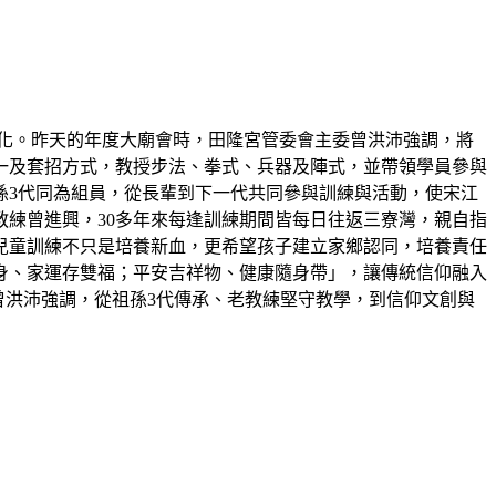
化。昨天的年度大廟會時，田隆宮管委會主委曾洪沛強調，將
一及套招方式，教授步法、拳式、兵器及陣式，並帶領學員參與
孫3代同為組員，從長輩到下一代共同參與訓練與活動，使宋江
教練曾進興，30多年來每逢訓練期間皆每日往返三寮灣，親自指
兒童訓練不只是培養新血，更希望孩子建立家鄉認同，培養責任
身、家運存雙福；平安吉祥物、健康隨身帶」，讓傳統信仰融入
曾洪沛強調，從祖孫3代傳承、老教練堅守教學，到信仰文創與