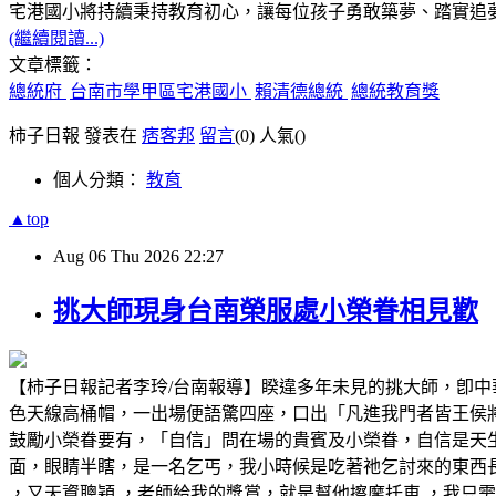
宅港國小將持續秉持教育初心，讓每位孩子勇敢築夢、踏實追
(繼續閱讀...)
文章標籤：
總統府
台南市學甲區宅港國小
賴清德總統
總統教育獎
柿子日報 發表在
痞客邦
留言
(0)
人氣(
)
個人分類：
教育
▲top
Aug
06
Thu
2026
22:27
挑大師現身台南榮服處小榮眷相見歡
【柿子日報記者李玲/台南報導】睽違多年未見的挑大師，卽
色天線高桶帽，一出場便語驚四座，口出「凡進我門者皆王侯
鼓勵小榮眷要有，「自信」問在場的貴賓及小榮眷，自信是天
面，眼睛半瞎，是一名乞丐，我小時候是吃著祂乞討來的東西
，又天資聰穎 ，老師給我的獎賞，就是幫他擦摩托車 ，我只需