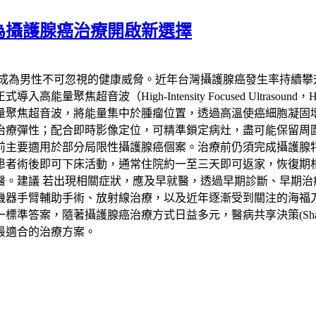
為攝護腺癌治療開啟新選擇
已成為男性不可忽視的健康威脅。近年台灣攝護腺癌發生率持續攀
聚焦超音波（High-Intensity Focused Ultras
量聚焦超音波，將能量集中於腫瘤位置，透過高溫使癌細胞凝固
治療彈性；配合即時影像定位，可精準鎖定病灶，盡可能保留周
要適用於部分局限性攝護腺癌個案。治療前仍須完成攝護腺特異抗
患者術後即可下床活動，通常住院約一至三天即可返家，恢復期
醫。建議 若出現相關症狀，應及早就醫，透過早期診斷、早期治
機器手臂輔助手術、放射線治療，以及近年逐漸受到關注的海福
，隨著攝護腺癌治療方式日益多元，醫病共享決策(Shared Deci
最適合的治療方案。