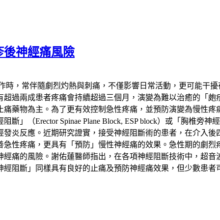
疹後神經痛風險
發作時，常伴隨劇烈灼熱與刺痛，不僅影響日常活動，更可能干擾
患者疼痛會持續超過三個月，演變為難以治癒的「皰疹後神經痛」（Pos
止痛藥物為主。為了更有效控制急性疼痛，並預防演變為慢性疼
 Spinae Plane Block, ESP block）或「胸椎旁神經阻斷
經發炎反應。近期研究證實，接受神經阻斷術的患者，在介入後
善急性疼痛，更具有「預防」慢性神經痛的效果。急性期的劇烈
神經痛的風險。謝佑蓮醫師指出，在各項神經阻斷技術中，超音
神經阻斷」同樣具有良好的止痛及預防神經痛效果，但少數患者