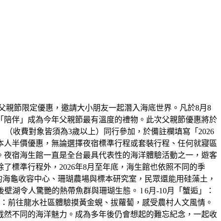
父親節限定優惠，邀請大小朋友一起潛入海底世界。凡於8月8
「陪伴」成為今年父親節最有溫度的禮物。此次父親節優惠將於
大一小」（收費對象皆須為3歲以上）同行參加，於備註欄填寫「2026
本人半價優惠，無論選擇夜宿標準行程或套裝行程、任何就寢區
。夜宿海生館一直是全台最具代表性的海洋體驗活動之一，遊客
標準行程外，2026年8月至年底，海生館也依照不同的季
放的海龜收容中心、珊瑚農場與標本研究室，民眾還能用硅藻土，
湖令人驚艷的熱帶魚群與珊瑚生態。 l 6月-10月「蟹逅」：
田」：前往龍水社區體驗摸黃金蜆、拔蘿蔔，感受農村人文風情。
截然不同的海洋魅力。成為多年後仍會想起的難忘紀念，一起收