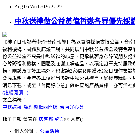
Aug
05
Wed
2026
22:29
中秋送禮做公益黃偉哲邀各界優先採
【柿子日報記者李玲/台南報導】為以實際採購支持公益，台南
福利機構、團體及庇護工場，共同展出中秋公益禮盒及特色產
份公益禮盒不只是中秋送禮的心意，更承載著身心障礙朋友努
心障礙福利機構、團體及庇護工場產品，以穩定訂單支持服務
構、團體及庇護工場外，也邀請2家婦女團體及2家日間作業
會局說明，今年各單位推出多款中秋公益禮盒，從經典糕餅、
消息下載，或至「台南好心意」網站查詢產品資訊，亦可洽社會局身
(繼續閱讀...)
文章標籤：
中秋送禮
總理餐廳西門店
台南好心意
柿子日報 發表在
痞客邦
留言
(0)
人氣(
)
個人分類：
公益活動