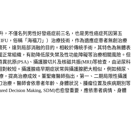
升，不僅名列男性好發癌症前三名，也是男性癌症死因第五
ound，HIFU，俗稱「海福刀」）治療技術，作為適應症患者無創治療
壞死，達到局部消融的目的。相較於傳統手術，其特色為無體表
圍正常組織，有助降低尿失禁及性功能障礙等治療相關風險。但
原(PSA)、攝護腺切片及核磁共振(MRI)等檢查，由泌尿科
相對較短。攝護腺癌早期症狀常與攝護腺肥大相似，例如頻尿、
療，提高治療成效。董聖雍醫師指出，第一、二期局限性攝護
刀治療。醫師會依患者年齡、身體狀況、腫瘤位置及疾病期別等
sion Making, SDM)也愈發重要，應依患者病情、身體