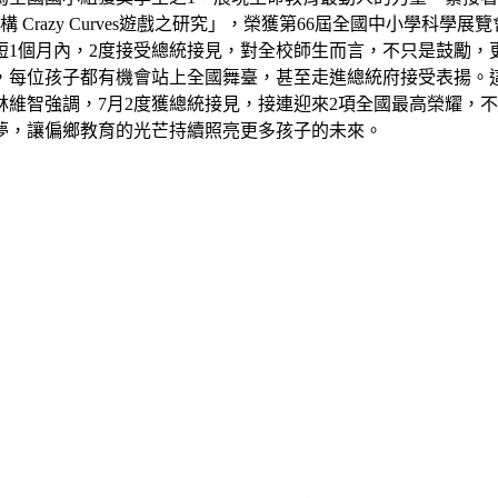
razy Curves遊戲之研究」，榮獲第66屆全國中小學科學
短1個月內，2度接受總統接見，對全校師生而言，不只是鼓勵，
，每位孩子都有機會站上全國舞臺，甚至走進總統府接受表揚。
維智強調，7月2度獲總統接見，接連迎來2項全國最高榮耀，
夢，讓偏鄉教育的光芒持續照亮更多孩子的未來。