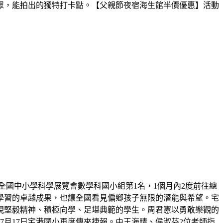
眾，能拍出的獨特打卡點。【父親節夜宿海生館半價優惠】活動
屆全國中小學科學展覽會數學科國小組第1名，1個月內2度前往總
學習的卓越成果，也讓全國看見偏鄉孩子無限的潛能與希望。宅
展現堅毅精神、積極向學、足堪典範的學生。周君憲以勇敢樂觀的
月17日宅港國小再度傳來捷報。由王海晴、侯淑芬2位老師指