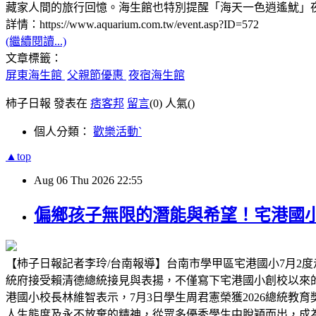
藏家人間的旅行回憶。海生館也特別提醒「海天一色逍遙魷」
詳情：https://www.aquarium.com.tw/event.asp?ID=572
(繼續閱讀...)
文章標籤：
屏東海生館
父親節優惠
夜宿海生館
柿子日報 發表在
痞客邦
留言
(0)
人氣(
)
個人分類：
歡樂活動ˋ
▲top
Aug
06
Thu
2026
22:55
偏鄉孩子無限的潛能與希望！宅港國
【柿子日報記者李玲/台南報導】台南市學甲區宅港國小7月2度
統府接受賴清德總統接見與表揚，不僅寫下宅港國小創校以來
港國小校長林維智表示，7月3日學生周君憲榮獲2026總統
人生態度及永不放棄的精神，從眾多優秀學生中脫穎而出，成為