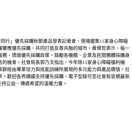
好同行」優先採購秋節產品發表記者會，現場邀集11家身心障礙
躍響應優先採購，共同打造友善共融的城市。黃偉哲表示，每一
服務，透過優先採購政策，鼓勵各機關、企業及民間團體採購身
的機會。社會局長郭乃文指出，今年除11家身心障礙福利機
族群經由專業培力與技能訓練所展現的多元能力與產品價值。社
求。歡迎各界踴躍支持優先採購，電子型錄可至社會局官網最新
為支持公益、傳遞希望的溫暖力量。