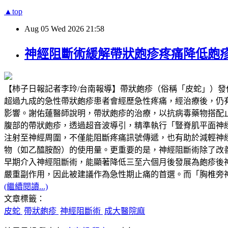
▲top
Aug
05
Wed
2026
21:58
神經阻斷術緩解帶狀皰疹疼痛降低皰
【柿子日報記者李玲/台南報導】帶狀皰疹（俗稱「皮蛇」）
超過九成的急性帶狀皰疹患者會經歷急性疼痛，經治療後，仍有超過兩成
影響。謝佑蓮醫師說明，帶狀皰疹的治療，以抗病毒藥物搭配
腹部的帶狀皰疹，透過超音波導引，精準執行「豎脊肌平面神經阻斷」（Erector
注射至神經周圍，不僅能阻斷疼痛訊號傳遞，也有助於減輕神
物（如乙醯胺酚）的使用量。更重要的是，神經阻斷術除了改
早期介入神經阻斷術，能顯著降低三至六個月後發展為皰疹後
嚴重副作用，因此被建議作為急性期止痛的首選。而「胸椎旁
(繼續閱讀...)
文章標籤：
皮蛇
帶狀皰疹
神經阻斷術
成大醫院麻