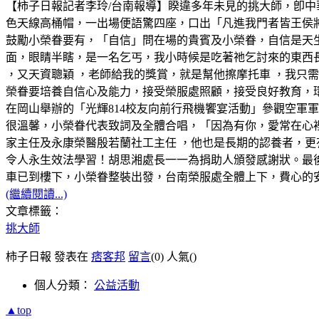
【柿子日報記者李玲/台南報導】睽違多年未見的挑大師，卽
色天線高桶帽，一出場便語驚四座，口出「凡進我門者皆王侯
鼓勵小榮眷要有，「自信」問在場的貴賓及小榮眷，自信是天
面，眼睛半瞎，是一名乞丐，我小時候是吃著祂乞討來的東西
，又天資聰穎 ，老師給我的獎賞，就是幫他擦摩托車 ，我只需
榮眷要培養自信心及能力，接受榮服處照顧，接受良好教育，環
在岡山舉辦的「光輝814校友向前行飛機饗宴活動」參觀空軍
很溫馨，小榮眷代表致詞及全體合唱，「因為有你，愛常在心
家主任及永康榮醫殷若蘭社工主任 ，他也是長期的認養者，更
令人永生效法學習！胡思湘處長一一為捐助人頒發感謝狀。最
車已到樓下，小榮眷整裝出發，台南榮服處全體上下，費心的
(繼續閱讀...)
文章標籤：
挑大師
柿子日報 發表在
痞客邦
留言
(0)
人氣(
)
個人分類：
公益活動
▲top