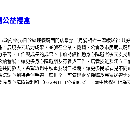
購公益禮盒
市政府今(5)日於總理餐廳西門店舉辦「月滿相逢－溫暖送禮 共
品，展現多元培力成果，並號召企業、機關、公會及市民朋友踴
力學習、工作與成長的成果。市府持續推動身心障礙者多元支持
永續發展，讓更多身心障礙朋友有參與工作、培養技能及建立自信
設施共同參與，希望透過中秋重要銷售檔期，讓更多民眾看見不同
烘焙點心到特色伴手禮一應俱全，可滿足企業採購及民眾送禮需
心障礙福利科（06-2991111分機8652），讓中秋祝福化