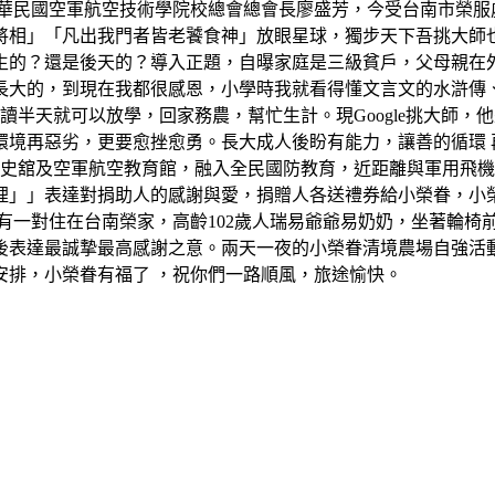
中華民國空軍航空技術學院校總會總會長廖盛芳，今受台南市榮服
將相」「凡出我門者皆老饕食神」放眼星球，獨步天下吾挑大師
生的？還是後天的？導入正題，自曝家庭是三級貧戶，父母親在
長大的，到現在我都很感恩，小學時我就看得懂文言文的水滸傳
讀半天就可以放學，回家務農，幫忙生計。現Google挑大師
境再惡劣，更要愈挫愈勇。長大成人後盼有能力，讓善的循環 再反
軍史舘及空軍航空教育館，融入全民國防教育，近距離與軍用飛
裡」」表達對捐助人的感謝與愛，捐贈人各送禮券給小榮眷，小
有一對住在台南榮家，高齡102歲人瑞易爺爺易奶奶，坐著輪椅
後表達最誠摯最高感謝之意。兩天一夜的小榮眷清境農場自強活
安排，小榮眷有福了 ，祝你們一路順風，旅途愉快。