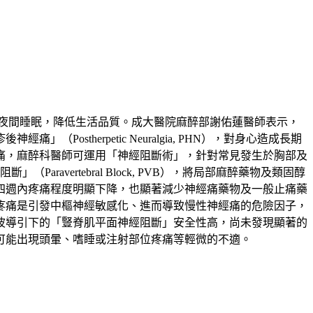
夜間睡眠，降低生活品質。成大醫院麻醉部謝佑蓮醫師表示，
therpetic Neuralgia, PHN），對身心造成長期
痛，麻醉科醫師可運用「神經阻斷術」，針對常見發生於胸部及
」（Paravertebral Block, PVB），將局部麻醉藥物及類固醇
四週內疼痛程度明顯下降，也顯著減少神經痛藥物及一般止痛藥
疼痛是引發中樞神經敏感化、進而導致慢性神經痛的危險因子，
波導引下的「豎脊肌平面神經阻斷」安全性高，尚未發現顯著的
可能出現頭暈、嗜睡或注射部位疼痛等輕微的不適。