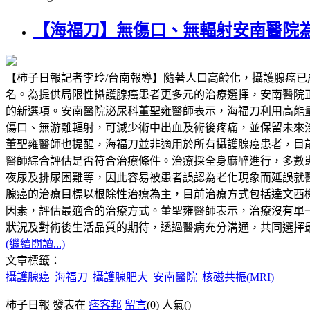
【海福刀】無傷口、無輻射安南醫院
【柿子日報記者李玲/台南報導】隨著人口高齡化，攝護腺癌
名。為提供局限性攝護腺癌患者更多元的治療選擇，安南醫院正式導入高能量
的新選項。安南醫院泌尿科董聖雍醫師表示，海福刀利用高能
傷口、無游離輻射，可減少術中出血及術後疼痛，並保留未來
董聖雍醫師也提醒，海福刀並非適用於所有攝護腺癌患者，目前主
醫師綜合評估是否符合治療條件。治療採全身麻醉進行，多數
夜尿及排尿困難等，因此容易被患者誤認為老化現象而延誤就
腺癌的治療目標以根除性治療為主，目前治療方式包括達文西
因素，評估最適合的治療方式。董聖雍醫師表示，治療沒有單一標準答案
狀況及對術後生活品質的期待，透過醫病充分溝通，共同選擇
(繼續閱讀...)
文章標籤：
攝護腺癌
海福刀
攝護腺肥大
安南醫院
核磁共振(MRI)
柿子日報 發表在
痞客邦
留言
(0)
人氣(
)