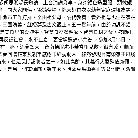
處胡思湘處長邀請，上台演講分享。身穿銀色造型服，頭戴銀
也！向大家問候，驚豔全場。挑大師首次以幼年家庭環境為題，
外縣市工作打拼，全由祖父母，隔代教養，養外祖母也住在家裡
、三國演義、紅樓夢及古文觀止。五十幾年前，由於功課不錯
，他是美食界的愛迪生、智慧食材發明家、智慧食材之父，鼓勵小
饋社會，永不止息，更當場邀請小榮眷 ，參加8月15日 ，
機在一起，逐夢藍天！台南榮服處小榮眷相見歡，很有感，畫面
榮眷回贈花束及親筆感謝卡給捐助人，赫然發現台南榮家王風勝
前來，也是長期認養者之一，如此高齡，其義行大愛殊值感佩，
動，是另一個重頭戲，綿羊秀、哈薩克馬術秀正等著他們，遊覽