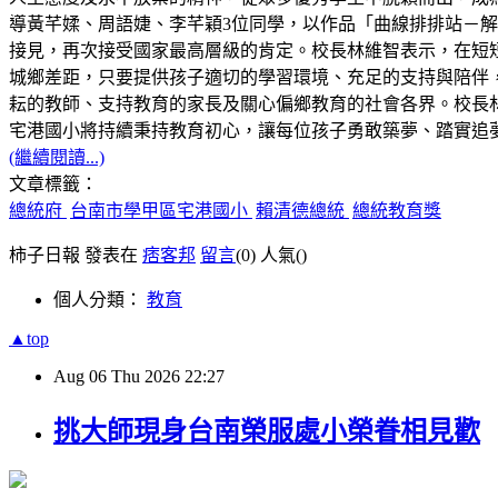
導黃芊媃、周語婕、李芊穎3位同學，以作品「曲線排排站－解構 C
接見，再次接受國家最高層級的肯定。校長林維智表示，在短
城鄉差距，只要提供孩子適切的學習環境、充足的支持與陪伴
耘的教師、支持教育的家長及關心偏鄉教育的社會各界。校長林
宅港國小將持續秉持教育初心，讓每位孩子勇敢築夢、踏實追
(繼續閱讀...)
文章標籤：
總統府
台南市學甲區宅港國小
賴清德總統
總統教育獎
柿子日報 發表在
痞客邦
留言
(0)
人氣(
)
個人分類：
教育
▲top
Aug
06
Thu
2026
22:27
挑大師現身台南榮服處小榮眷相見歡