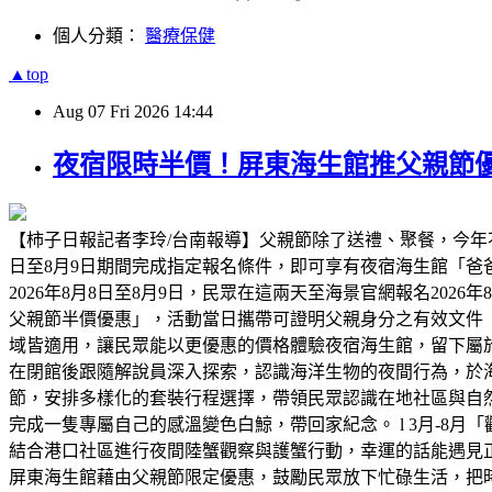
個人分類：
醫療保健
▲top
Aug
07
Fri
2026
14:44
夜宿限時半價！屏東海生館推父親節優
【柿子日報記者李玲/台南報導】父親節除了送禮、聚餐，今年
日至8月9日期間完成指定報名條件，即可享有夜宿海生館「
2026年8月8日至8月9日，民眾在這兩天至海景官網報名2026
父親節半價優惠」，活動當日攜帶可證明父親身分之有效文件
域皆適用，讓民眾能以更優惠的價格體驗夜宿海生館，留下屬
在閉館後跟隨解說員深入探索，認識海洋生物的夜間行為，於海
節，安排多樣化的套裝行程選擇，帶領民眾認識在地社區與自然
完成一隻專屬自己的感溫變色白鯨，帶回家紀念。 l 3月-8月
結合港口社區進行夜間陸蟹觀察與護蟹行動，幸運的話能遇見正抱
屏東海生館藉由父親節限定優惠，鼓勵民眾放下忙碌生活，把