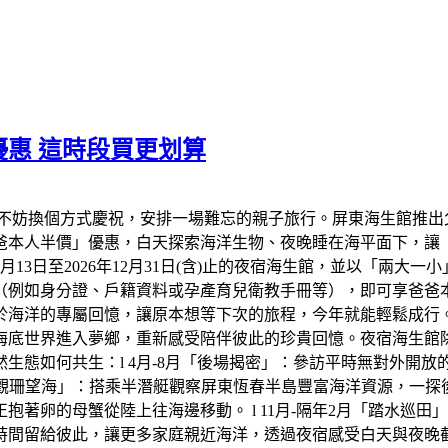
惠 這時段買更划算
不妨換個方式慶祝，安排一場難忘的親子旅行。屏東海生館推出
爸爸本人半價」優惠，白天探索海洋生物、夜晚睡在海平面下，讓
年8月13日至2026年12月31日(含)止的夜宿海生館，並以「兩
（例如身分證、戶籍資料或孕產育兒衛教手冊等），即可享爸爸
於海洋的專屬回憶，讓原本想等下次的旅程，今年就能輕鬆成行
底世界進入夢鄉，重新感受陪伴彼此的珍貴回憶。夜宿海生館除了
生態如何共生：l 4月-8月「後場揭密」：參訪平時無對外開
「觀珊望海」：搭乘半潛艇觀察屏東恆春半島豐富海洋資源，一探後壁
著卵的母蟹從陸上往海邊移動。 l 11月-隔年2月「踏水巡
時間留給彼此，讓更多家庭親近海洋，透過夜宿感受白天與夜晚