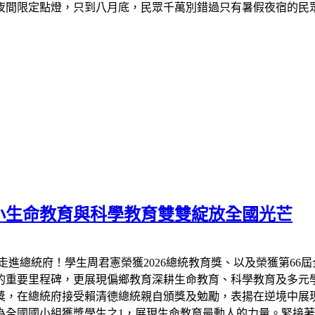
夜間限定點燈，只到八月底，民眾千萬別錯過只有暑假夜宿的民
小生命教育與科學教育雙雙綻放全國光芒
走進總統府！學生周君憲榮獲2026總統教育獎、以及榮獲第66
的重要里程碑，更展現偏鄉教育深耕生命教育、科學教育及多元
教育獎，在總統府接受賴清德總統親自頒獎及勉勵，表揚在逆境中
全國國小組獲獎學生之1，展現生命教育最動人的力量。緊接著7