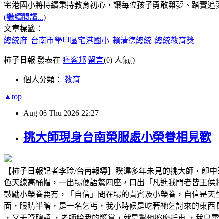
宅港國小將持續秉持教育初心，讓每位孩子勇敢築夢、踏實追
(繼續閱讀...)
文章標籤：
總統府
台南市學甲區宅港國小
賴清德總統
總統教育獎
柿子日報 發表在
痞客邦
留言
(0)
人氣(
)
個人分類：
教育
▲top
Aug
06
Thu
2026
22:27
挑大師現身台南榮服處小榮眷相見歡
【柿子日報記者李玲/台南報導】睽違多年未見的挑大師，卽
色天線高桶帽，一出場便語驚四座，口出「凡進我門者皆王侯
鼓勵小榮眷要有，「自信」問在場的貴賓及小榮眷，自信是天
面，眼睛半瞎，是一名乞丐，我小時候是吃著祂乞討來的東西
，又天資聰穎 ，老師給我的獎賞，就是幫他擦摩托車 ，我只需