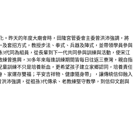
化。昨天的年度大廟會時，田隆宮管委會主委曾洪沛強調，將
一及套招方式，教授步法、拳式、兵器及陣式，並帶領學員參與
孫3代同為組員，從長輩到下一代共同參與訓練與活動，使宋江
教練曾進興，30多年來每逢訓練期間皆每日往返三寮灣，親自指
兒童訓練不只是培養新血，更希望孩子建立家鄉認同，培養責任
身、家運存雙福；平安吉祥物、健康隨身帶」，讓傳統信仰融入
曾洪沛強調，從祖孫3代傳承、老教練堅守教學，到信仰文創與