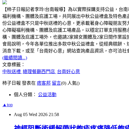
【柿子日報記者李玲/台南報導】為以實際採購支持公益，台南
福利機構、團體及庇護工場，共同展出中秋公益禮盒及特色產
份公益禮盒不只是中秋送禮的心意，更承載著身心障礙朋友努
心障礙福利機構、團體及庇護工場產品，以穩定訂單支持服務
構、團體及庇護工場外，也邀請2家婦女團體及2家日間作業
會局說明，今年各單位推出多款中秋公益禮盒，從經典糕餅、
消息下載，或至「台南好心意」網站查詢產品資訊，亦可洽社會局身
(繼續閱讀...)
文章標籤：
中秋送禮
總理餐廳西門店
台南好心意
柿子日報 發表在
痞客邦
留言
(0)
人氣(
)
個人分類：
公益活動
▲top
Aug
05
Wed
2026
21:58
神經阻斷術緩解帶狀皰疹疼痛降低皰