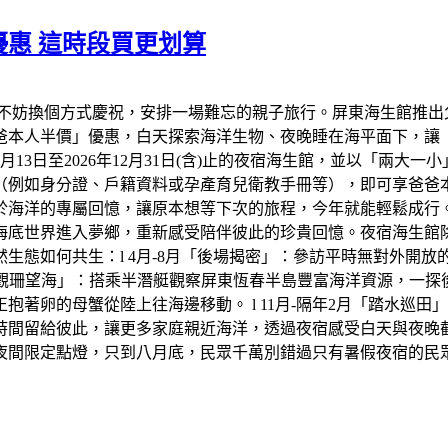
惠 這時段買更划算
不妨換個方式慶祝，安排一場難忘的親子旅行。屏東海生館推出
爸爸本人半價」優惠，白天探索海洋生物、夜晚睡在海平面下，讓
年8月13日至2026年12月31日(含)止的夜宿海生館，並以「兩
（例如身分證、戶籍資料或孕產育兒衛教手冊等），即可享爸爸
於海洋的專屬回憶，讓原本想等下次的旅程，今年就能輕鬆成行
底世界進入夢鄉，重新感受陪伴彼此的珍貴回憶。夜宿海生館除了
生態如何共生：l 4月-8月「後場揭密」：參訪平時無對外開
「觀珊望海」：搭乘半潛艇觀察屏東恆春半島豐富海洋資源，一探後壁
著卵的母蟹從陸上往海邊移動。 l 11月-隔年2月「踏水巡
時間留給彼此，讓更多家庭親近海洋，透過夜宿感受白天與夜晚
夜間限定點燈，只到八月底，民眾千萬別錯過只有暑假夜宿的民