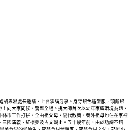
處胡思湘處長邀請，上台演講分享。身穿銀色造型服，頭戴銀
也！向大家問候，驚豔全場。挑大師首次以幼年家庭環境為題，
外縣市工作打拼，全由祖父母，隔代教養，養外祖母也住在家裡
、三國演義、紅樓夢及古文觀止。五十幾年前，由於功課不錯
，他是美食界的愛迪生、智慧食材發明家、智慧食材之父，鼓勵小