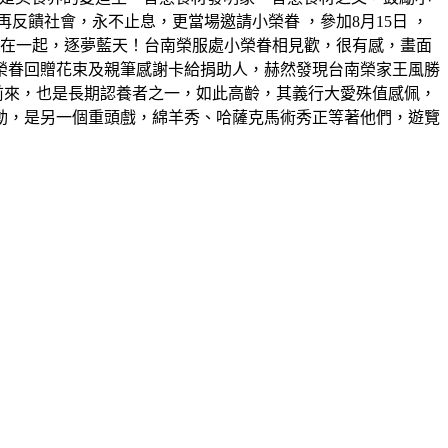
饋社會，永不止息，更當場邀請小榮眷 ，參加8月15日 ，
機在一起，逐夢藍天！台南榮服處小榮眷相見歡，很有感，畫面
榮眷回贈花束及親筆感謝卡給捐助人，赫然發現台南榮家王風勝
前來，也是長期認養者之一，如此高齡，其義行大愛殊值感佩，
動，是另一個重頭戲，綿羊秀、哈薩克馬術秀正等著他們，遊覽