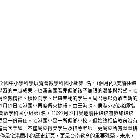
屆全國中小學科學展覽會數學科國小組第1名，1個月內2度前往總
學習的卓越成果，也讓全國看見偏鄉孩子無限的潛能與希望。宅
展現堅毅精神、積極向學、足堪典範的學生。周君憲以勇敢樂觀的
月17日宅港國小再度傳來捷報。由王海晴、侯淑芬2位老師指
展覽會數學科國小組第1名，並於7月27日受邀前往總統府參加總統
更是一份責任。宅港國小是一所偏鄉小校，但始終相信教育沒有
這兩次榮耀，不僅屬於得獎學生及指導老師，更屬於所有默默耕
不僅是宅港國小的歷史新頁，更是台南教育的重要殊榮。未來，