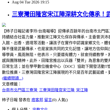
Aug
04
Tue
2026
19:15
三寮灣田隆宮宋江陣深耕文化傳承！
【柿子日報記者李玲/台南報導】迎傳承百餘年的台南市北門
持續結合社區力量，推動宋江陣文化保存與傳承。主委曾洪沛
入館、出香、遶境等活動，讓孩子在實作中認識家鄉文化，體
陣不僅是武藝傳承，也是家族共同的文化記憶，讓地方信仰與庄
導學員，風雨無阻。他表示，只要還有體力，就會持續教學，
感與團隊精神。此外，田隆宮推出以兵器「雙斧」為意象的雙
日常生活；並在學甲數位機會中心（DOC）協助下開發活動T
數位推廣，三寮灣田隆宮宋江陣展現的不只是百年武藝延續，
(繼續閱讀...)
文章標籤：
台南市北門區三寮灣
三寮灣田隆宮宋江陣
宋江陣
柿子日報 發表在
痞客邦
留言
(0)
人氣(
)
個人分類：
宗教文化