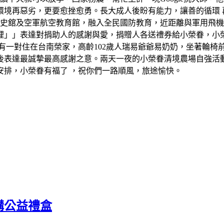
境再惡劣，更要愈挫愈勇。長大成人後盼有能力，讓善的循環 再反
軍史舘及空軍航空教育館，融入全民國防教育，近距離與軍用飛
裡」」表達對捐助人的感謝與愛，捐贈人各送禮券給小榮眷，小
有一對住在台南榮家，高齡102歲人瑞易爺爺易奶奶，坐著輪椅
後表達最誠摯最高感謝之意。兩天一夜的小榮眷清境農場自強活
安排，小榮眷有福了 ，祝你們一路順風，旅途愉快。
購公益禮盒