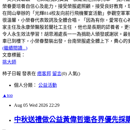
榮眷要培養自信心及能力，接受榮服處照顧，接受良好教育，環
在岡山舉辦的「光輝814校友向前行飛機饗宴活動」參觀空軍
很溫馨，小榮眷代表致詞及全體合唱，「因為有你，愛常在心
家主任及永康榮醫殷若蘭社工主任 ，他也是長期的認養者，更
令人永生效法學習！胡思湘處長一一為捐助人頒發感謝狀。最
車已到樓下，小榮眷整裝出發，台南榮服處全體上下，費心的
(繼續閱讀...)
文章標籤：
挑大師
柿子日報 發表在
痞客邦
留言
(0)
人氣(
)
個人分類：
公益活動
▲top
Aug
05
Wed
2026
22:29
中秋送禮做公益黃偉哲邀各界優先採