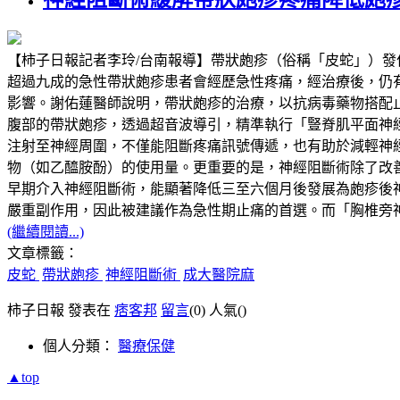
【柿子日報記者李玲/台南報導】帶狀皰疹（俗稱「皮蛇」）
超過九成的急性帶狀皰疹患者會經歷急性疼痛，經治療後，仍有超過兩成
影響。謝佑蓮醫師說明，帶狀皰疹的治療，以抗病毒藥物搭配
腹部的帶狀皰疹，透過超音波導引，精準執行「豎脊肌平面神經阻斷」（Erector
注射至神經周圍，不僅能阻斷疼痛訊號傳遞，也有助於減輕神
物（如乙醯胺酚）的使用量。更重要的是，神經阻斷術除了改
早期介入神經阻斷術，能顯著降低三至六個月後發展為皰疹後
嚴重副作用，因此被建議作為急性期止痛的首選。而「胸椎旁
(繼續閱讀...)
文章標籤：
皮蛇
帶狀皰疹
神經阻斷術
成大醫院麻
柿子日報 發表在
痞客邦
留言
(0)
人氣(
)
個人分類：
醫療保健
▲top