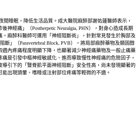
夜間睡眠，降低生活品質。成大醫院麻醉部謝佑蓮醫師表示，
therpetic Neuralgia, PHN），對身心造成長期
痛，麻醉科醫師可運用「神經阻斷術」，針對常見發生於胸部及
」（Paravertebral Block, PVB），將局部麻醉藥物及類固醇
四週內疼痛程度明顯下降，也顯著減少神經痛藥物及一般止痛藥
疼痛是引發中樞神經敏感化、進而導致慢性神經痛的危險因子，
波導引下的「豎脊肌平面神經阻斷」安全性高，尚未發現顯著的
可能出現頭暈、嗜睡或注射部位疼痛等輕微的不適。