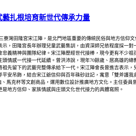
武藝扎根培育新世代傳承力量
區三寮灣田隆宮宋江陣，是北門地區重要的傳統民俗與地方信仰文
表示，田隆宮長年辦理兒童武藝集訓，由資深師兄依程度採一對
會忠義精神與團隊紀律。宋江陣歷經世代接棒，現今更有不少祖
頭情感一代接一代延續。曾洪沛說，現年70餘歲、居高雄的總
將祖先留下的武藝完整傳承給下一代。宋江陣會長曾進吉表示，
斧平安吊飾，結合宋江爺信仰與百年硃砂註記，寓意「雙斧護我
恤、馬克杯等文創商品，運用數位設計推廣地方文化。主任委員
更是地方信仰、家族情感與庄頭文化世代接力的具體寫照。