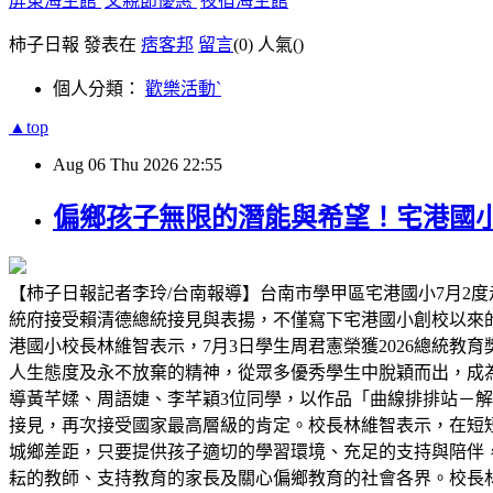
屏東海生館
父親節優惠
夜宿海生館
柿子日報 發表在
痞客邦
留言
(0)
人氣(
)
個人分類：
歡樂活動ˋ
▲top
Aug
06
Thu
2026
22:55
偏鄉孩子無限的潛能與希望！宅港國
【柿子日報記者李玲/台南報導】台南市學甲區宅港國小7月2度
統府接受賴清德總統接見與表揚，不僅寫下宅港國小創校以來
港國小校長林維智表示，7月3日學生周君憲榮獲2026總統
人生態度及永不放棄的精神，從眾多優秀學生中脫穎而出，成為
導黃芊媃、周語婕、李芊穎3位同學，以作品「曲線排排站－解構 C
接見，再次接受國家最高層級的肯定。校長林維智表示，在短
城鄉差距，只要提供孩子適切的學習環境、充足的支持與陪伴
耘的教師、支持教育的家長及關心偏鄉教育的社會各界。校長林