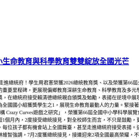
小生命教育與科學教育雙雙綻放全國光芒
走進總統府！學生周君憲榮獲2026總統教育獎、以及榮獲第66
的重要里程碑，更展現偏鄉教育深耕生命教育、科學教育及多元
教育獎，在總統府接受賴清德總統親自頒獎及勉勵，表揚在逆境中
全國國小組獲獎學生之1，展現生命教育最動人的力量。緊接著7
razy Curves遊戲之研究」，榮獲第66屆全國中小學科學
短1個月內，2度接受總統接見，對全校師生而言，不只是鼓勵，
，每位孩子都有機會站上全國舞臺，甚至走進總統府接受表揚。
維智強調，7月2度獲總統接見，接連迎來2項全國最高榮耀，