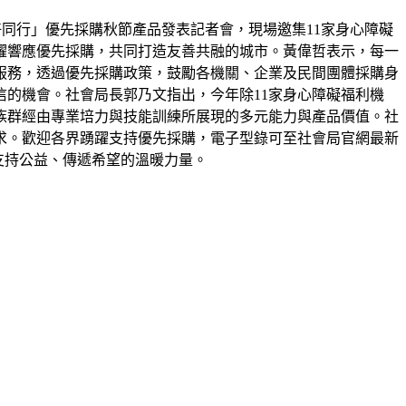
好同行」優先採購秋節產品發表記者會，現場邀集11家身心障礙
躍響應優先採購，共同打造友善共融的城市。黃偉哲表示，每一
服務，透過優先採購政策，鼓勵各機關、企業及民間團體採購身
的機會。社會局長郭乃文指出，今年除11家身心障礙福利機
族群經由專業培力與技能訓練所展現的多元能力與產品價值。社
求。歡迎各界踴躍支持優先採購，電子型錄可至社會局官網最新
為支持公益、傳遞希望的溫暖力量。