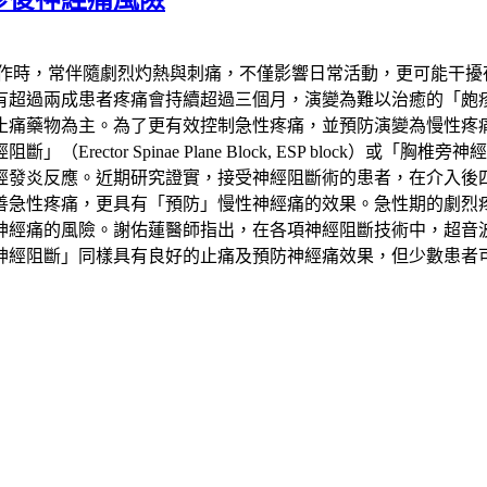
發作時，常伴隨劇烈灼熱與刺痛，不僅影響日常活動，更可能干擾
患者疼痛會持續超過三個月，演變為難以治癒的「皰疹後神經痛」（Pos
止痛藥物為主。為了更有效控制急性疼痛，並預防演變為慢性疼
 Spinae Plane Block, ESP block）或「胸椎旁神經阻斷
經發炎反應。近期研究證實，接受神經阻斷術的患者，在介入後
善急性疼痛，更具有「預防」慢性神經痛的效果。急性期的劇烈
神經痛的風險。謝佑蓮醫師指出，在各項神經阻斷技術中，超音
神經阻斷」同樣具有良好的止痛及預防神經痛效果，但少數患者