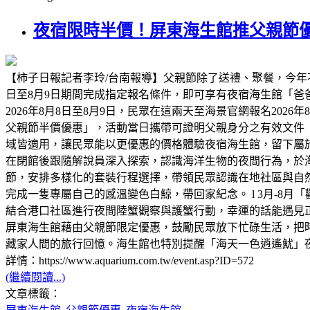
夜宿限時半價！屏東海生館推父親節優
【柿子日報記者李玲/台南報導】父親節除了送禮、聚餐，今年
日至8月9日期間完成指定報名條件，即可享有夜宿海生館「
2026年8月8日至8月9日，民眾在這兩天至海景官網報名2026
父親節半價優惠」，活動當日攜帶可證明父親身分之有效文件
域皆適用，讓民眾能以更優惠的價格體驗夜宿海生館，留下屬
在閉館後跟隨解說員深入探索，認識海洋生物的夜間行為，於海
節，安排多樣化的套裝行程選擇，帶領民眾認識在地社區與自然
完成一隻專屬自己的感溫變色白鯨，帶回家紀念。 l 3月-8月
結合港口社區進行夜間陸蟹觀察與護蟹行動，幸運的話能遇見正抱
屏東海生館藉由父親節限定優惠，鼓勵民眾放下忙碌生活，把
藏家人間的旅行回憶。海生館也特別提醒「海天一色逍遙魷」
詳情：https://www.aquarium.com.tw/event.asp?ID=572
(繼續閱讀...)
文章標籤：