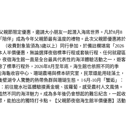
父親節限定優惠，邀請大小朋友一起潛入海底世界。凡於8月8
「陪伴」成為今年父親節最有溫度的禮物。此次父親節優惠將於
大一小」（收費對象皆須為3歲以上）同行參加，於備註欄填寫「2026
本人半價優惠，無論選擇夜宿標準行程或套裝行程、任何就寢區
。夜宿海生館一直是全台最具代表性的海洋體驗活動之一，遊客
標準行程外，2026年8月至年底，海生館也依照不同的季
放的海龜收容中心、珊瑚農場與標本研究室，民眾還能用硅藻土，
湖令人驚艷的熱帶魚群與珊瑚生態。 l 6月-10月「蟹逅」：
田」：前往龍水社區體驗摸黃金蜆、拔蘿蔔，感受農村人文風情。
截然不同的海洋魅力。成為多年後仍會想起的難忘紀念，一起收
眾，能拍出的獨特打卡點。【父親節夜宿海生館半價優惠】活動