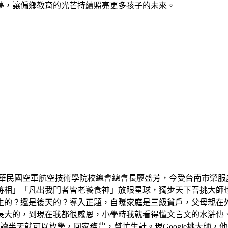
夢，讓偏鄉教育的光芒持續照亮更多孩子的未來。
中華民國空軍航空技術學院校總會總會長廖盛芳，今受台南市榮服
將相」「凡出我門者皆老饕食神」放眼星球，獨步天下吾挑大師
生的？還是後天的？導入正題，自曝家庭是三級貧戶，父母親在
長大的，到現在我都很感恩，小學時我就看得懂文言文的水滸傳
讀半天就可以放學，回家務農，幫忙生計。現Google挑大師