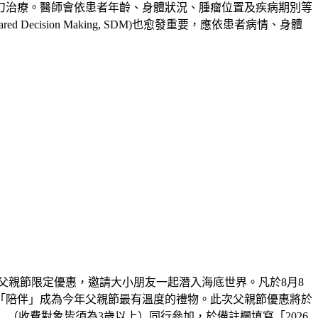
刀治療。醫師會依患者年齡、身體狀況、腫瘤位置及疾病期別等
sion Making, SDM)也愈發重要，應依患者病情、身體
父親節限定優惠，邀請大小朋友一起潛入海底世界。凡於8月8
「陪伴」成為今年父親節最有溫度的禮物。此次父親節優惠將於
大一小」（收費對象皆須為3歲以上）同行參加，於備註欄填寫「2026