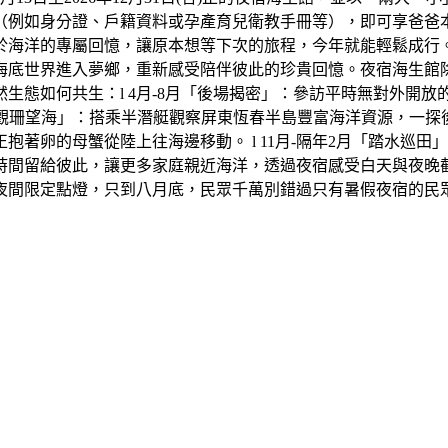
（例如身分證、戶籍資料或孕產育兒衛教手冊等），即可享爸爸
於海洋的專屬回憶，讓原本想等下次的旅程，今年就能輕鬆成行
底世界進入夢鄉，重新感受陪伴彼此的珍貴回憶。夜宿海生館除了
生態如何共生：l 4月-8月「後場揭密」：參訪平時無對外開
「觀珊望海」：搭乘半潛艇觀察屏東恆春半島豐富海洋資源，一探後壁
著卵的母蟹從陸上往海邊移動。 l 11月-隔年2月「踏水巡
時間留給彼此，讓更多家庭親近海洋，透過夜宿感受白天與夜晚
夜間限定點燈，只到八月底，民眾千萬別錯過只有暑假夜宿的民