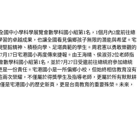
屆全國中小學科學展覽會數學科國小組第1名，1個月內2度前往總
學習的卓越成果，也讓全國看見偏鄉孩子無限的潛能與希望。宅
展現堅毅精神、積極向學、足堪典範的學生。周君憲以勇敢樂觀的
月17日宅港國小再度傳來捷報。由王海晴、侯淑芬2位老師指
展覽會數學科國小組第1名，並於7月27日受邀前往總統府參加總統
更是一份責任。宅港國小是一所偏鄉小校，但始終相信教育沒有
這兩次榮耀，不僅屬於得獎學生及指導老師，更屬於所有默默耕
不僅是宅港國小的歷史新頁，更是台南教育的重要殊榮。未來，