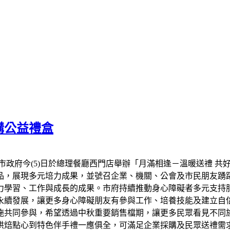
購公益禮盒
市政府今(5)日於總理餐廳西門店舉辦「月滿相逢－溫暖送禮 共
品，展現多元培力成果，並號召企業、機關、公會及市民朋友踴
力學習、工作與成長的成果。市府持續推動身心障礙者多元支持
永續發展，讓更多身心障礙朋友有參與工作、培養技能及建立自信
設施共同參與，希望透過中秋重要銷售檔期，讓更多民眾看見不同
烘焙點心到特色伴手禮一應俱全，可滿足企業採購及民眾送禮需