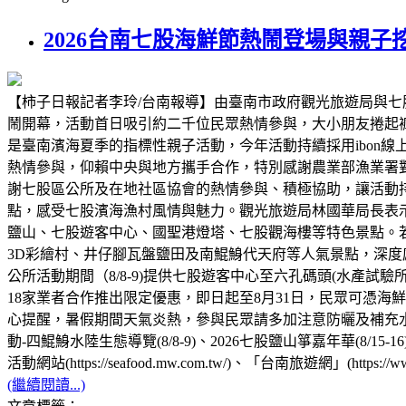
2026台南七股海鮮節熱鬧登場與親
【柿子日報記者李玲/台南報導】由臺南市政府觀光旅遊局與七股
鬧開幕，活動首日吸引約二千位民眾熱情參與，大小朋友捲起
是臺南濱海夏季的指標性親子活動，今年活動持續採用ibon
熱情參與，仰賴中央與地方攜手合作，特別感謝農業部漁業署
謝七股區公所及在地社區協會的熱情參與、積極協助，讓活動
點，感受七股濱海漁村風情與魅力。觀光旅遊局林國華局長表
鹽山、七股遊客中心、國聖港燈塔、七股觀海樓等特色景點。
3D彩繪村、井仔腳瓦盤鹽田及南鯤鯓代天府等人氣景點，深
公所活動期間（8/8-9)提供七股遊客中心至六孔碼頭(水產
18家業者合作推出限定優惠，即日起至8月31日，民眾可憑
心提醒，暑假期間天氣炎熱，參與民眾請多加注意防曬及補充水
動-四鯤鯓水陸生態導覽(8/8-9)、2026七股鹽山箏嘉年華(8/15-
活動網站(https://seafood.mw.com.tw/)、「台南旅遊網」(https://ww
(繼續閱讀...)