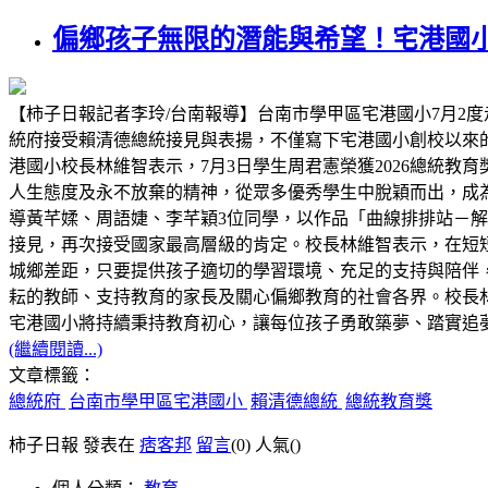
偏鄉孩子無限的潛能與希望！宅港國
【柿子日報記者李玲/台南報導】台南市學甲區宅港國小7月2度
統府接受賴清德總統接見與表揚，不僅寫下宅港國小創校以來
港國小校長林維智表示，7月3日學生周君憲榮獲2026總統
人生態度及永不放棄的精神，從眾多優秀學生中脫穎而出，成為
導黃芊媃、周語婕、李芊穎3位同學，以作品「曲線排排站－解構 C
接見，再次接受國家最高層級的肯定。校長林維智表示，在短
城鄉差距，只要提供孩子適切的學習環境、充足的支持與陪伴
耘的教師、支持教育的家長及關心偏鄉教育的社會各界。校長林
宅港國小將持續秉持教育初心，讓每位孩子勇敢築夢、踏實追
(繼續閱讀...)
文章標籤：
總統府
台南市學甲區宅港國小
賴清德總統
總統教育獎
柿子日報 發表在
痞客邦
留言
(0)
人氣(
)