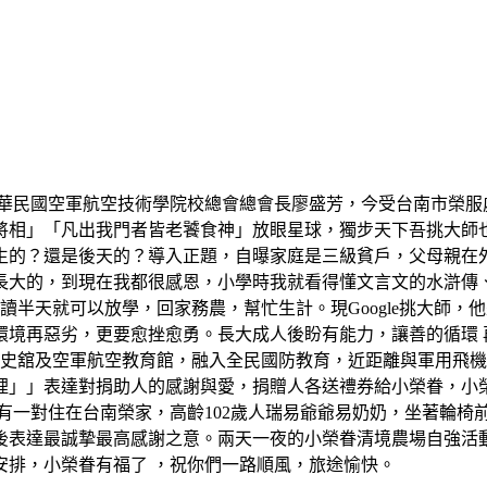
中華民國空軍航空技術學院校總會總會長廖盛芳，今受台南市榮服
將相」「凡出我門者皆老饕食神」放眼星球，獨步天下吾挑大師
生的？還是後天的？導入正題，自曝家庭是三級貧戶，父母親在
長大的，到現在我都很感恩，小學時我就看得懂文言文的水滸傳
讀半天就可以放學，回家務農，幫忙生計。現Google挑大師
境再惡劣，更要愈挫愈勇。長大成人後盼有能力，讓善的循環 再反
軍史舘及空軍航空教育館，融入全民國防教育，近距離與軍用飛
裡」」表達對捐助人的感謝與愛，捐贈人各送禮券給小榮眷，小
有一對住在台南榮家，高齡102歲人瑞易爺爺易奶奶，坐著輪椅
後表達最誠摯最高感謝之意。兩天一夜的小榮眷清境農場自強活
安排，小榮眷有福了 ，祝你們一路順風，旅途愉快。