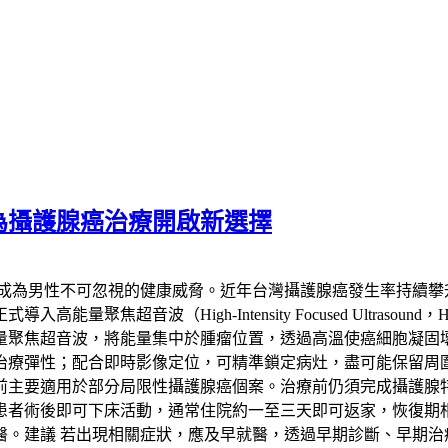
為攝護腺癌治療開啟新選擇
已成為男性不可忽視的健康威脅。近年台灣攝護腺癌發生率持續攀
聚焦超音波（High-Intensity Focused Ultras
量聚焦超音波，將能量集中於腫瘤位置，透過高溫使癌細胞凝固
治療彈性；配合即時影像定位，可精準鎖定病灶，盡可能保留周
要適用於部分局限性攝護腺癌個案。治療前仍須完成攝護腺特異抗
患者術後即可下床活動，通常住院約一至三天即可返家，恢復期
醫。建議 若出現相關症狀，應及早就醫，透過早期診斷、早期治