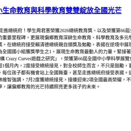
小生命教育與科學教育雙雙綻放全國光芒
走進總統府！學生周君憲榮獲2026總統教育獎、以及榮獲第66
的重要里程碑，更展現偏鄉教育深耕生命教育、科學教育及多元
教育獎，在總統府接受賴清德總統親自頒獎及勉勵，表揚在逆境中
全國國小組獲獎學生之1，展現生命教育最動人的力量。緊接著7
razy Curves遊戲之研究」，榮獲第66屆全國中小學科學
短1個月內，2度接受總統接見，對全校師生而言，不只是鼓勵，
，每位孩子都有機會站上全國舞臺，甚至走進總統府接受表揚。
維智強調，7月2度獲總統接見，接連迎來2項全國最高榮耀，
夢，讓偏鄉教育的光芒持續照亮更多孩子的未來。