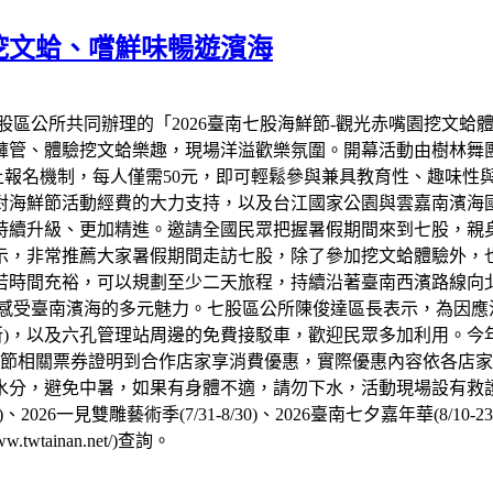
子挖文蛤、嚐鮮味暢遊濱海
區公所共同辦理的「2026臺南七股海鮮節-觀光赤嘴園挖文蛤體
褲管、體驗挖文蛤樂趣，現場洋溢歡樂氛圍。開幕活動由樹林舞
線上報名機制，每人僅需50元，即可輕鬆參與兼具教育性、趣味
對海鮮節活動經費的大力支持，以及台江國家公園與雲嘉南濱海
持續升級、更加精進。邀請全國民眾把握暑假期間來到七股，親
示，非常推薦大家暑假期間走訪七股，除了參加挖文蛤體驗外，
若時間充裕，可以規劃至少二天旅程，持續沿著臺南西濱路線向
度感受臺南濱海的多元魅力。七股區公所陳俊達區長表示，為因應
試驗所)，以及六孔管理站周邊的免費接駁車，歡迎民眾多加利用
海鮮節相關票券證明到合作店家享消費優惠，實際優惠內容依各店
分，避免中暑，如果有身體不適，請勿下水，活動現場設有救護
16)、2026一見雙雕藝術季(7/31-8/30)、2026臺南七夕嘉年華
w.twtainan.net/)查詢。