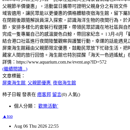
父親節半價優惠」，活動當日攜帶可證明父親身分之有效文件
域皆適用，讓民眾能以更優惠的價格體驗夜宿海生館，留下屬
在閉館後跟隨解說員深入探索，認識海洋生物的夜間行為，於海
節，安排多樣化的套裝行程選擇，帶領民眾認識在地社區與自然
完成一隻專屬自己的感溫變色白鯨，帶回家紀念。 l 3月-8月
結合港口社區進行夜間陸蟹觀察與護蟹行動，幸運的話能遇見正抱
屏東海生館藉由父親節限定優惠，鼓勵民眾放下忙碌生活，把
藏家人間的旅行回憶。海生館也特別提醒「海天一色逍遙魷」
詳情：https://www.aquarium.com.tw/event.asp?ID=572
(繼續閱讀...)
文章標籤：
屏東海生館
父親節優惠
夜宿海生館
柿子日報 發表在
痞客邦
留言
(0)
人氣(
)
個人分類：
歡樂活動ˋ
▲top
Aug
06
Thu
2026
22:55