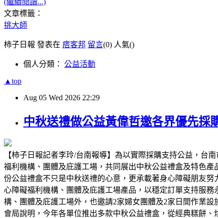
(繼續閱讀...)
文章標籤：
挑大師
柿子日報 發表在
痞客邦
留言
(0)
人氣(
)
個人分類：
公益活動
▲top
Aug
05
Wed
2026
22:29
中秋送禮做公益黃偉哲邀各界優先採
【柿子日報記者李玲/台南報導】為以實際採購支持公益，台南
福利機構、團體及庇護工場，共同展出中秋公益禮盒及特色產
份公益禮盒不只是中秋送禮的心意，更承載著身心障礙朋友努
心障礙福利機構、團體及庇護工場產品，以穩定訂單支持服務
構、團體及庇護工場外，也邀請2家婦女團體及2家日間作業
會局說明，今年各單位推出多款中秋公益禮盒，從經典糕餅、