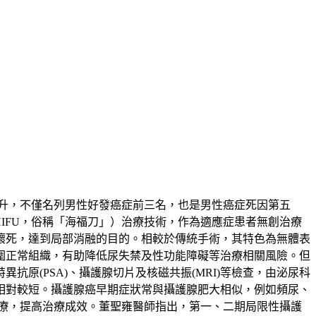
升，不僅名列男性好發癌症前三名，也是男性癌症死因第五
ound，HIFU，俗稱「海福刀」）治療技術，作為適應症患者無創治療
壞死，達到局部消融的目的。相較於傳統手術，其特色為無體表
圍正常組織，有助降低尿失禁及性功能障礙等治療相關風險。但
原(PSA)、攝護腺切片及核磁共振(MRI)等檢查，由泌尿科
相對較短。攝護腺癌早期症狀常與攝護腺肥大相似，例如頻尿、
療，提高治療成效。董聖雍醫師指出，第一、二期局限性攝護