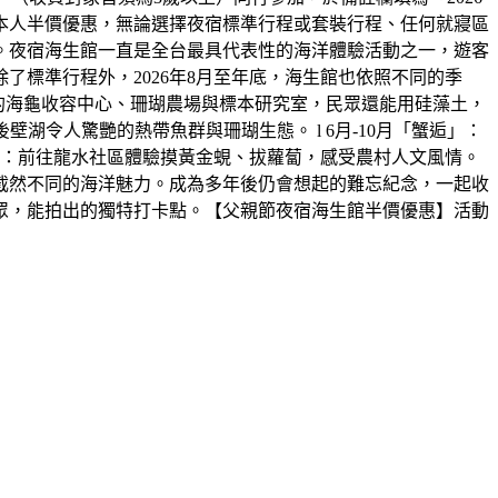
本人半價優惠，無論選擇夜宿標準行程或套裝行程、任何就寢區
。夜宿海生館一直是全台最具代表性的海洋體驗活動之一，遊客
標準行程外，2026年8月至年底，海生館也依照不同的季
放的海龜收容中心、珊瑚農場與標本研究室，民眾還能用硅藻土，
湖令人驚艷的熱帶魚群與珊瑚生態。 l 6月-10月「蟹逅」：
田」：前往龍水社區體驗摸黃金蜆、拔蘿蔔，感受農村人文風情。
截然不同的海洋魅力。成為多年後仍會想起的難忘紀念，一起收
眾，能拍出的獨特打卡點。【父親節夜宿海生館半價優惠】活動