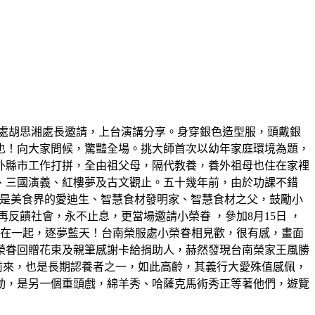
處胡思湘處長邀請，上台演講分享。身穿銀色造型服，頭戴銀
也！向大家問候，驚豔全場。挑大師首次以幼年家庭環境為題，
外縣市工作打拼，全由祖父母，隔代教養，養外祖母也住在家裡
、三國演義、紅樓夢及古文觀止。五十幾年前，由於功課不錯
，他是美食界的愛迪生、智慧食材發明家、智慧食材之父，鼓勵小
饋社會，永不止息，更當場邀請小榮眷 ，參加8月15日 ，
機在一起，逐夢藍天！台南榮服處小榮眷相見歡，很有感，畫面
榮眷回贈花束及親筆感謝卡給捐助人，赫然發現台南榮家王風勝
前來，也是長期認養者之一，如此高齡，其義行大愛殊值感佩，
動，是另一個重頭戲，綿羊秀、哈薩克馬術秀正等著他們，遊覽