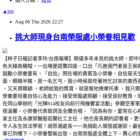
個人分類：
教育
▲top
Aug
06
Thu
2026
22:27
挑大師現身台南榮服處小榮眷相見歡
【柿子日報記者李玲/台南報導】睽違多年未見的挑大師，卽
色天線高桶帽，一出場便語驚四座，口出「凡進我門者皆王侯
鼓勵小榮眷要有，「自信」問在場的貴賓及小榮眷，自信是天
面，眼睛半瞎，是一名乞丐，我小時候是吃著祂乞討來的東西
，又天資聰穎 ，老師給我的獎賞，就是幫他擦摩托車 ，我只需
榮眷要培養自信心及能力，接受榮服處照顧，接受良好教育，環
在岡山舉辦的「光輝814校友向前行飛機饗宴活動」參觀空軍
很溫馨，小榮眷代表致詞及全體合唱，「因為有你，愛常在心
家主任及永康榮醫殷若蘭社工主任 ，他也是長期的認養者，更
令人永生效法學習！胡思湘處長一一為捐助人頒發感謝狀。最
車已到樓下，小榮眷整裝出發，台南榮服處全體上下，費心的