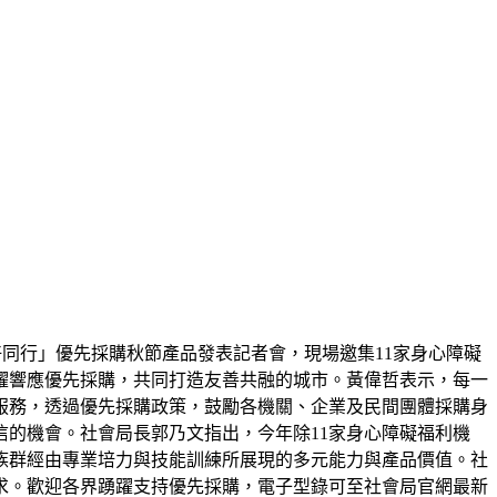
好同行」優先採購秋節產品發表記者會，現場邀集11家身心障礙
躍響應優先採購，共同打造友善共融的城市。黃偉哲表示，每一
服務，透過優先採購政策，鼓勵各機關、企業及民間團體採購身
的機會。社會局長郭乃文指出，今年除11家身心障礙福利機
族群經由專業培力與技能訓練所展現的多元能力與產品價值。社
求。歡迎各界踴躍支持優先採購，電子型錄可至社會局官網最新