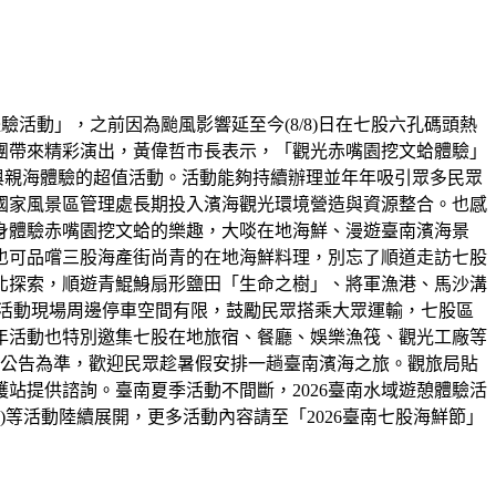
驗活動」，之前因為颱風影響延至今(8/8)日在七股六孔碼頭熱
團帶來精彩演出，黃偉哲市長表示，「觀光赤嘴園挖文蛤體驗」
性與親海體驗的超值活動。活動能夠持續辦理並年年吸引眾多民眾
國家風景區管理處長期投入濱海觀光環境營造與資源整合。也感
身體驗赤嘴園挖文蛤的樂趣，大啖在地海鮮、漫遊臺南濱海景
也可品嚐三股海產街尚青的在地海鮮料理，別忘了順道走訪七股
北探索，順遊青鯤鯓扇形鹽田「生命之樹」、將軍漁港、馬沙溝
活動現場周邊停車空間有限，鼓勵民眾搭乘大眾運輸，七股區
。今年活動也特別邀集七股在地旅宿、餐廳、娛樂漁筏、觀光工廠等
家公告為準，歡迎民眾趁暑假安排一趟臺南濱海之旅。觀旅局貼
站提供諮詢。臺南夏季活動不間斷，2026臺南水域遊憩體驗活
(8/10-23)等活動陸續展開，更多活動內容請至「2026臺南七股海鮮節」