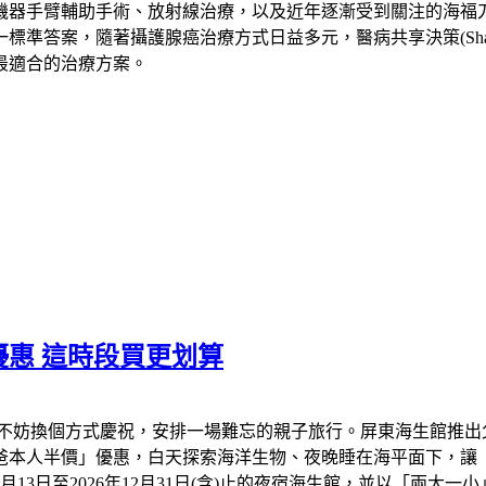
機器手臂輔助手術、放射線治療，以及近年逐漸受到關注的海福
，隨著攝護腺癌治療方式日益多元，醫病共享決策(Shared Deci
最適合的治療方案。
惠 這時段買更划算
不妨換個方式慶祝，安排一場難忘的親子旅行。屏東海生館推出
爸爸本人半價」優惠，白天探索海洋生物、夜晚睡在海平面下，讓
年8月13日至2026年12月31日(含)止的夜宿海生館，並以「兩