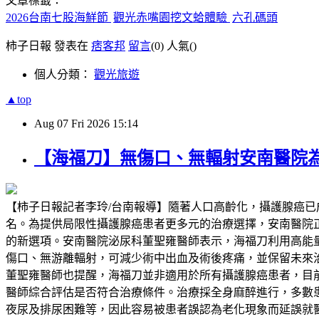
文章標籤：
2026台南七股海鮮節
觀光赤嘴園挖文蛤體驗
六孔碼頭
柿子日報 發表在
痞客邦
留言
(0)
人氣(
)
個人分類：
觀光旅遊
▲top
Aug
07
Fri
2026
15:14
【海福刀】無傷口、無輻射安南醫院
【柿子日報記者李玲/台南報導】隨著人口高齡化，攝護腺癌
名。為提供局限性攝護腺癌患者更多元的治療選擇，安南醫院正式導入高能量
的新選項。安南醫院泌尿科董聖雍醫師表示，海福刀利用高能
傷口、無游離輻射，可減少術中出血及術後疼痛，並保留未來
董聖雍醫師也提醒，海福刀並非適用於所有攝護腺癌患者，目前主
醫師綜合評估是否符合治療條件。治療採全身麻醉進行，多數
夜尿及排尿困難等，因此容易被患者誤認為老化現象而延誤就