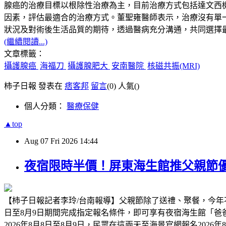
腺癌的治療目標以根除性治療為主，目前治療方式包括達文西
因素，評估最適合的治療方式。董聖雍醫師表示，治療沒有單一標準答案
狀況及對術後生活品質的期待，透過醫病充分溝通，共同選擇
(繼續閱讀...)
文章標籤：
攝護腺癌
海福刀
攝護腺肥大
安南醫院
核磁共振(MRI)
柿子日報 發表在
痞客邦
留言
(0)
人氣(
)
個人分類：
醫療保健
▲top
Aug
07
Fri
2026
14:44
夜宿限時半價！屏東海生館推父親節優
【柿子日報記者李玲/台南報導】父親節除了送禮、聚餐，今年
日至8月9日期間完成指定報名條件，即可享有夜宿海生館「
2026年8月8日至8月9日，民眾在這兩天至海景官網報名2026