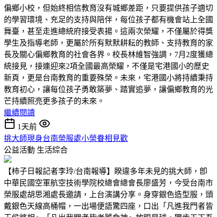
偏鄉小校，但始終相信教育沒有城鄉差距，只要提供孩子適切
的學習環境、充足的支持與陪伴，每位孩子都有機會站上全國
舞臺，甚至走進總統府接受表揚。這兩次榮耀，不僅屬於得獎
學生及指導老師，更屬於所有默默耕耘的教師、支持教育的家
長及關心偏鄉教育的社會各界。校長林維智強調，7月2度獲總
統接見，接連迎來2項全國最高榮耀，不僅是宅港國小的歷史
新頁，更是台南教育的重要殊榮。未來，宅港國小將持續秉持
教育初心，讓每位孩子勇敢築夢、踏實追夢，讓偏鄉教育的光
芒持續照亮更多孩子的未來。
繼續閱讀
1天前
挑大師現身台南榮服處小榮眷相見歡
公益活動
生活綜合
【柿子日報記者李玲/台南報導】睽違多年未見的挑大師，卽
中華民國空軍航空技術學院校總會總會長廖盛芳，今受台南市
榮服處胡思湘處長邀請，上台演講分享。身穿銀色造型服，頭
戴銀色天線高桶帽，一出場便語驚四座，口出「凡進我門者皆