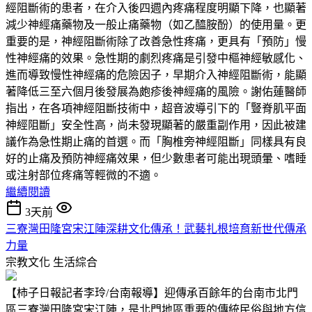
經阻斷術的患者，在介入後四週內疼痛程度明顯下降，也顯著
減少神經痛藥物及一般止痛藥物（如乙醯胺酚）的使用量。更
重要的是，神經阻斷術除了改善急性疼痛，更具有「預防」慢
性神經痛的效果。急性期的劇烈疼痛是引發中樞神經敏感化、
進而導致慢性神經痛的危險因子，早期介入神經阻斷術，能顯
著降低三至六個月後發展為皰疹後神經痛的風險。謝佑蓮醫師
指出，在各項神經阻斷技術中，超音波導引下的「豎脊肌平面
神經阻斷」安全性高，尚未發現顯著的嚴重副作用，因此被建
議作為急性期止痛的首選。而「胸椎旁神經阻斷」同樣具有良
好的止痛及預防神經痛效果，但少數患者可能出現頭暈、嗜睡
或注射部位疼痛等輕微的不適。
繼續閱讀
3天前
三寮灣田隆宮宋江陣深耕文化傳承！武藝扎根培育新世代傳承
力量
宗教文化
生活綜合
【柿子日報記者李玲/台南報導】迎傳承百餘年的台南市北門
區三寮灣田隆宮宋江陣，是北門地區重要的傳統民俗與地方信