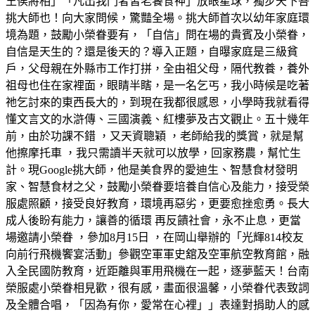
王侯將相」「凡出我門者皆老饕食神」放眼星球，獨步天下吾
挑大師也！向大家問候，驚豔全場。挑大師首次以幼年家庭環
境為題，鼓勵小榮眷要有，「自信」問在場的貴賓及小榮眷，
自信是天生的？還是後天的？導入正題，自曝家庭是三級貧
戶，父母親在外縣市工作打拼，全由祖父母，隔代教養，養外
祖母也住在家裡面，眼睛半瞎，是一名乞丐，我小時候是吃著
祂乞討來的東西長大的，到現在我都很感恩，小學時我就看得
懂文言文的水滸傳、三國演義、紅樓夢及古文觀止。五十幾年
前，由於功課不錯 ，又天資聰穎 ，老師給我的獎賞，就是幫
他擦摩托車 ，我只需讀半天就可以放學，回家務農，幫忙生
計。現Google挑大師，他是美食界的愛迪生、智慧食材發明
家、智慧食材之父，鼓勵小榮眷要培養自信心及能力，接受榮
服處照顧，接受良好教育，環境再惡劣，更要愈挫愈勇。長大
成人後盼有能力，讓善的循環 再反饋社會，永不止息，更當
場邀請小榮眷 ，參加8月15日 ，在岡山舉辦的「光輝814校友
向前行飛機饗宴活動」參觀空軍軍史舘及空軍航空教育館，融
入全民國防教育，近距離與軍用飛機在一起，逐夢藍天！台南
榮服處小榮眷相見歡，很有感，畫面很溫馨，小榮眷代表致詞
及全體合唱，「因為有你，愛常在心裡」」表達對捐助人的感