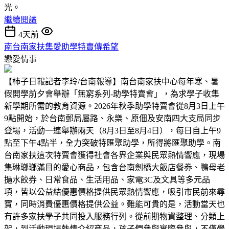
光。
繼續閱讀
4天前
南台南家扶集愛助學特賣傳希望
戀愛情事
【柿子日報記者李玲/台南報導】南台南家扶中心每年寒、暑
假開學前夕會舉辦「無窮系列-助學特賣會」，為求學子收集
新學期所需的教育資源。2026年秋季助學特賣會從8月3日上午
9點開始，於台南郵局屬路、永樂、原佃及安南四大支局同步
登場，活動一連舉辦兩天（8月3日至8月4日），每日自上午9
點至下午4點半，全力突破特匯聚助學，所得將匯聚助學。南
台南家扶這次特賣會獲得社會各界企業與民眾熱情響應，現場
集琳瑯瑯滿目的愛心商品，包含台南劍橋大飯店餐券、鴨母老
撾水餃券、日常食品、生活用品、家電3C及文具等多元品
項，皆以公益結優惠價格提供民眾熱情響應，吸引市民前來尋
寶，同時消費優惠價格提供公益。難能可貴的是，活動當天也
有許多家扶學子共同投入服務行列。從前期物資整理、分類上
架，到活動現場熱情介紹商品，孩子們參與實際參與，不僅學