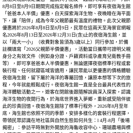
8月8日至8月9日期間完成指定報名條件，即可享有夜宿海生館
「爸爸本人半價」優惠，白天探索海洋生物、夜晚睡在海平面
下，讓「陪伴」成為今年父親節最有溫度的禮物。此次父親節
優惠將於2026年8月8日至8月9日，民眾在這兩天至海景官網報
名2026年8月13日至2026年12月31日(含)止的夜宿海生館，並
以「兩大一小」（收費對象皆須為3歲以上）同行參加，於備
註欄填寫「2026父親節半價優惠」，活動當日攜帶可證明父親
身分之有效文件（例如身分證、戶籍資料或孕產育兒衛教手冊
等），即可享爸爸本人半價優惠，無論選擇夜宿標準行程或套
裝行程、任何就寢區域皆適用，讓民眾能以更優惠的價格體驗
夜宿海生館，留下屬於海洋的專屬回憶，讓原本想等下次的旅
程，今年就能輕鬆成行。夜宿海生館一直是全台最具代表性的
海洋體驗活動之一，遊客在閉館後跟隨解說員深入探索，認識
海洋生物的夜間行為，於海底世界進入夢鄉，重新感受陪伴彼
此的珍貴回憶。夜宿海生館除了標準行程外，2026年8月至年
底，海生館也依照不同的季節，安排多樣化的套裝行程選擇，
帶領民眾認識在地社區與自然生態如何共生：l 4月-8月「後場
揭密」：參訪平時無對外開放的海龜收容中心、珊瑚農場與標