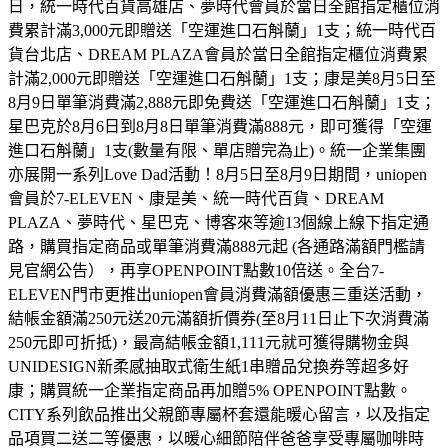
日，統一時代百貨高雄店、夢時代會員於當日全館指定櫃位消
費累計滿3,000元即贈送「空運進口石斛蘭」1支；統一時代百
貨台北店、DREAM PLAZA會員於當日全館指定櫃位消費累
計滿2,000元即贈送「空運進口石斛蘭」1支；康是美8月5日至
8月9日單筆消費滿2,888元即免費送「空運進口石斛蘭」1支；
星巴克於8月6日到8月8日單筆消費滿888元，即可獲得「空運
進口石斛蘭」1支(數量有限、單店贈完為止)。統一企業集團
亦展開一系列Love Dad活動！8月5日至8月9日期間，uniopen
會員於7-ELEVEN、康是美、統一時代百貨、DREAM
PLAZA、夢時代、星巴克、博客來等逾13個線上線下指定通
路，購買指定商品或單筆消費滿888元起 (各通路滿額門檻請
見官網公告），再享OPENPOINT點數10倍送。全台7-
ELEVEN門市更推出uniopen會員消費滿額優惠三重送活動，
結帳金額滿250元送20元滿額折價券(至8月11日止下次消費滿
250元即可折抵)，最高結帳金額1,111元就可獲得購物金與
UNIDESIGN新柔感抽取式衛生紙1串贈品兌換券等超多好
康；購買統一企業指定商品再加贈5% OPENPOINT點數。
CITY系列飲品推出父親節專屬杯套還能暖心留言，以及指定
品項買二送二等優惠，以暖心細節陪伴爸爸享受專屬咖啡時