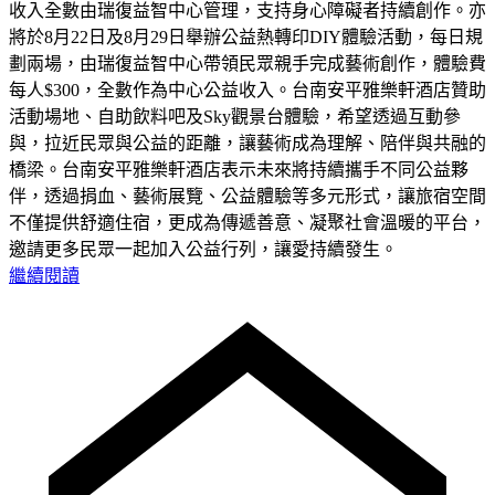
收入全數由瑞復益智中心管理，支持身心障礙者持續創作。亦
將於8月22日及8月29日舉辦公益熱轉印DIY體驗活動，每日規
劃兩場，由瑞復益智中心帶領民眾親手完成藝術創作，體驗費
每人$300，全數作為中心公益收入。台南安平雅樂軒酒店贊助
活動場地、自助飲料吧及Sky觀景台體驗，希望透過互動參
與，拉近民眾與公益的距離，讓藝術成為理解、陪伴與共融的
橋梁。台南安平雅樂軒酒店表示未來將持續攜手不同公益夥
伴，透過捐血、藝術展覽、公益體驗等多元形式，讓旅宿空間
不僅提供舒適住宿，更成為傳遞善意、凝聚社會溫暖的平台，
邀請更多民眾一起加入公益行列，讓愛持續發生。
繼續閱讀