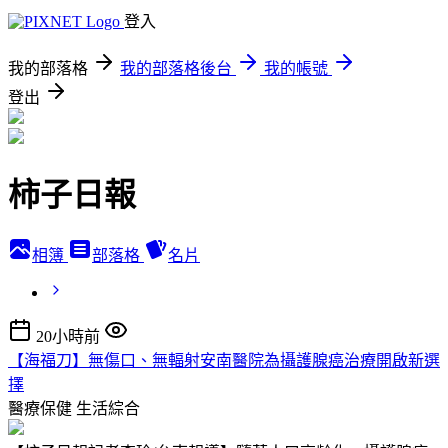
登入
我的部落格
我的部落格後台
我的帳號
登出
柿子日報
相簿
部落格
名片
20小時前
【海福刀】無傷口、無輻射安南醫院為攝護腺癌治療開啟新選
擇
醫療保健
生活綜合