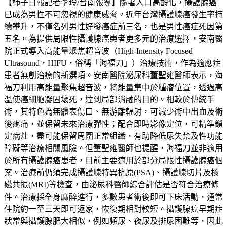
【柿子日報記者李玲/台南報導】隨著人口高齡化，攝護腺癌
已成為男性不可忽視的健康威脅。近年台灣攝護腺癌發生率持
續攀升，不僅名列男性好發癌症前三名，也是男性癌症死因第
五名。為提供局限性攝護腺癌患者更多元的治療選擇，安南醫
院正式導入高能量聚焦超音波（High-Intensity Focused
Ultrasound，HIFU，俗稱「海福刀」）治療技術，作為適應症
患者無創治療的新選項。安南醫院泌尿科董聖雍醫師表示，海
福刀利用高能量聚焦超音波，將能量集中於腫瘤位置，透過高
溫使癌細胞凝固壞死，達到局部消融的目的。相較於傳統手
術，其特色為無體表傷口、無游離輻射，可減少術中出血及術
後疼痛，並保留未來治療彈性；配合即時影像定位，可精準鎖
定病灶，盡可能保留周圍正常組織，有助降低尿失禁及性功能
障礙等治療相關風險。但董聖雍醫師也提醒，海福刀並非適用
於所有攝護腺癌患者，目前主要適用於部分局限性攝護腺癌個
案。治療前仍須完成攝護腺特異抗原(PSA)、攝護腺切片及核
磁共振(MRI)等檢查，由泌尿科醫師綜合評估是否符合治療條
件。治療採全身麻醉進行，多數患者術後即可下床活動，通常
住院約一至三天即可返家，恢復期相對較短。攝護腺癌早期症
狀常與攝護腺肥大相似，例如頻尿、夜尿及排尿困難等，因此