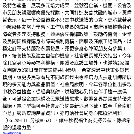
及特色產品，展現多元培力成果，並號召企業、機關、公會及
市民朋友踴躍響應優先採購，共同打造友善共融的城市。黃偉
哲表示，每一份公益禮盒不只是中秋送禮的心意，更承載著身
心障礙朋友努力學習、工作與成長的成果。市府持續推動身心
障礙者多元支持服務，透過優先採購政策，鼓勵各機關、企業
及民間團體採購身心障礙福利機構、團體及庇護工場產品，以
穩定訂單支持服務永續發展，讓更多身心障礙朋友有參與工
作、培養技能及建立自信的機會。社會局長郭乃文指出，今年
除11家身心障礙福利機構、團體及庇護工場外，也邀請2家婦
女團體及2家日間作業設施共同參與，希望透過中秋重要銷售
檔期，讓更多民眾看見不同族群經由專業培力與技能訓練所展
現的多元能力與產品價值。社會局說明，今年各單位推出多款
中秋公益禮盒，從經典糕餅、烘焙點心到特色伴手禮一應俱
全，可滿足企業採購及民眾送禮需求。歡迎各界踴躍支持優先
採購，電子型錄可至社會局官網最新消息下載，或至「台南好
心意」網站查詢產品資訊，亦可洽社會局身心障礙福利科
（06-2991111分機8652），讓中秋祝福化為支持公益、傳遞希
望的溫暖力量。