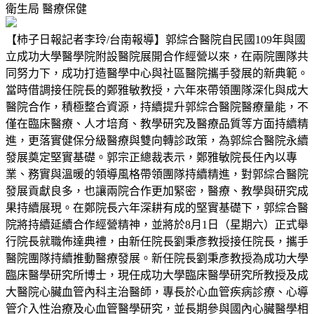
衛生局
醫療保健
【柿子日報記者李玲/台南報導】郭綜合醫院自民國109年與國
立成功大學醫學院附設醫院展開合作經營以來，在兩院團隊共
同努力下，成功打造醫學中心與社區醫院攜手發展的新典範。
當時借調接任院長的鄭雅敏教授，六年來帶領團隊深化與成大
醫院合作，積極整合資源，持續提升郭綜合醫院醫療量能，不
僅在臨床醫療、人才培育、教學研究及醫療品質等方面持續精
進，更落實健保分級醫療與雙向轉診政策，為郭綜合醫院永續
發展奠定堅實基礎。郭宗正總裁表示，鄭雅敏院長任內以專
業、務實與溫暖的領導風格帶領團隊持續精進，對郭綜合醫院
發展貢獻良多，也讓兩院合作更加緊密，醫療、教學與研究成
果持續展現。在鄭院長六年深耕有成的堅實基礎下，郭綜合醫
院將持續延續合作經營精神，並將於8月1日（星期六）正式舉
行院長就職佈達典禮，由新任院長劉秉彥教授接任院長，攜手
醫院團隊持續推動醫療發展。新任院長劉秉彥教授為成功大學
臨床醫學研究所博士，現任成功大學臨床醫學研究所教授及成
大醫院心臟血管內科主治醫師，專長於心血管疾病診療、心導
管介入性治療及心血管醫學研究，並長期參與國內心臟醫學相