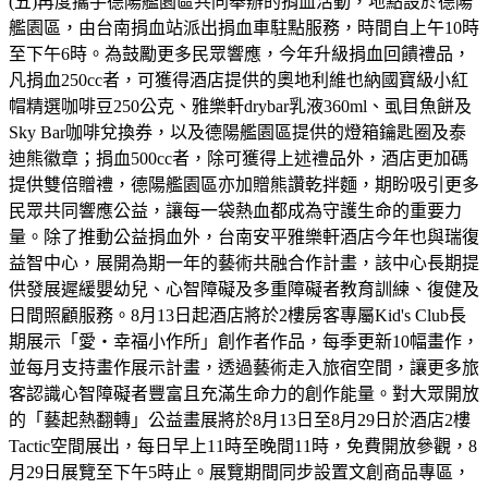
(五)再度攜手德陽艦園區共同舉辦的捐血活動，地點設於德陽
艦園區，由台南捐血站派出捐血車駐點服務，時間自上午10時
至下午6時。為鼓勵更多民眾響應，今年升級捐血回饋禮品，
凡捐血250cc者，可獲得酒店提供的奧地利維也納國寶級小紅
帽精選咖啡豆250公克、雅樂軒drybar乳液360ml、虱目魚餅及
Sky Bar咖啡兌換券，以及德陽艦園區提供的燈箱鑰匙圈及泰
迪熊徽章；捐血500cc者，除可獲得上述禮品外，酒店更加碼
提供雙倍贈禮，德陽艦園區亦加贈熊讚乾拌麵，期盼吸引更多
民眾共同響應公益，讓每一袋熱血都成為守護生命的重要力
量。除了推動公益捐血外，台南安平雅樂軒酒店今年也與瑞復
益智中心，展開為期一年的藝術共融合作計畫，該中心長期提
供發展遲緩嬰幼兒、心智障礙及多重障礙者教育訓練、復健及
日間照顧服務。8月13日起酒店將於2樓房客專屬Kid's Club長
期展示「愛・幸福小作所」創作者作品，每季更新10幅畫作，
並每月支持畫作展示計畫，透過藝術走入旅宿空間，讓更多旅
客認識心智障礙者豐富且充滿生命力的創作能量。對大眾開放
的「藝起熱翻轉」公益畫展將於8月13日至8月29日於酒店2樓
Tactic空間展出，每日早上11時至晚間11時，免費開放參觀，8
月29日展覽至下午5時止。展覽期間同步設置文創商品專區，