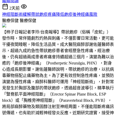
繼續閱讀
2天前
神經阻斷術緩解帶狀皰疹疼痛降低皰疹後神經痛風險
醫療保健
醫療保健
【柿子日報記者李玲/台南報導】帶狀皰疹（俗稱「皮蛇」）
發作時，常伴隨劇烈灼熱與刺痛，不僅影響日常活動，更可能
干擾夜間睡眠，降低生活品質。成大醫院麻醉部謝佑蓮醫師表
示，超過九成的急性帶狀皰疹患者會經歷急性疼痛，經治療
後，仍有超過兩成患者疼痛會持續超過三個月，演變為難以治
癒的「皰疹後神經痛」（Postherpetic Neuralgia, PHN），對身
心造成長期影響。謝佑蓮醫師說明，帶狀皰疹的治療，以抗病
毒藥物搭配止痛藥物為主。為了更有效控制急性疼痛，並預防
演變為慢性疼痛，麻醉科醫師可運用「神經阻斷術」，針對常
見發生於胸部及腹部的帶狀皰疹，透過超音波導引，精準執行
「豎脊肌平面神經阻斷」（Erector Spinae Plane Block, ESP
block）或「胸椎旁神經阻斷」（Paravertebral Block, PVB），
將局部麻醉藥物及類固醇注射至神經周圍，不僅能阻斷疼痛訊
號傳遞，也有助於減輕神經發炎反應。近期研究證實，接受神