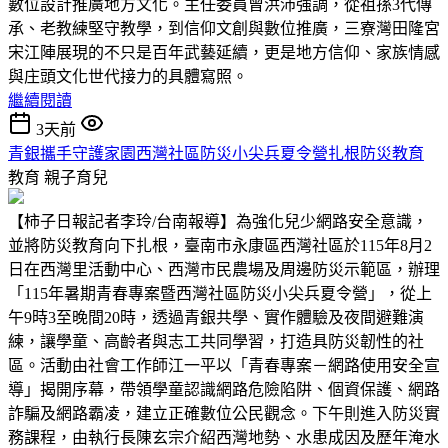
數位設計推廣地方文化。主任委員曾洪沛強調，從祖孫3代傳
承、老教練堅守教學，到信仰文創與數位推廣，三寮灣田隆宮
宋江陣展現的不只是百年武藝延續，更是地方信仰、家族情感
與庄頭文化世代接力的具體寫照。
繼續閱讀
3天前
青銀攜手守護家園西灣社區防災小尖兵夏令營扎根防災教育
教育
親子育兒
【柿子日報記者李玲/台南報導】為強化兒少網路安全意識，
並將防災教育向下扎根，臺南市永康區西灣社區於115年8月2
日在西灣里活動中心、西灣市民農場及周邊防災示範區，辦理
「115年暑期青春專案暨西灣社區防災小尖兵夏令營」，從上
午9時3至晚間20時，透過青銀共學、實作體驗及夜間避難演
練，讓學童、高齡者與志工共同學習，打造具防災韌性的社
區。活動由社會工作師江一平以「青春專案－網路使用安全宣
導」揭開序幕，帶領學童認識網路危險陷阱、個資保護、網路
詐騙及網路霸凌，建立正確數位公民觀念。下午則進入防災實
務課程，由執行長陳玄宗介紹西灣地勢、水患成因及歷年淹水