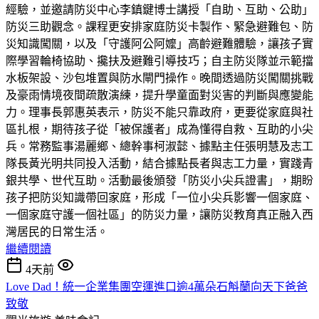
經驗，並邀請防災中心李鎮鍵博士講授「自助、互助、公助」
防災三助觀念。課程更安排家庭防災卡製作、緊急避難包、防
災知識闖關，以及「守護阿公阿嬤」高齡避難體驗，讓孩子實
際學習輪椅協助、攙扶及避難引導技巧；自主防災隊並示範擋
水板架設、沙包堆置與防水閘門操作。晚間透過防災闖關挑戰
及豪雨情境夜間疏散演練，提升學童面對災害的判斷與應變能
力。理事長郭惠英表示，防災不能只靠政府，更要從家庭與社
區扎根，期待孩子從「被保護者」成為懂得自救、互助的小尖
兵。常務監事湯麗鄉、總幹事柯淑懿、據點主任張明慧及志工
隊長黃光明共同投入活動，結合據點長者與志工力量，實踐青
銀共學、世代互助。活動最後頒發「防災小尖兵證書」，期盼
孩子把防災知識帶回家庭，形成「一位小尖兵影響一個家庭、
一個家庭守護一個社區」的防災力量，讓防災教育真正融入西
灣居民的日常生活。
繼續閱讀
4天前
Love Dad！統一企業集團空運進口逾4萬朵石斛蘭向天下爸爸
致敬