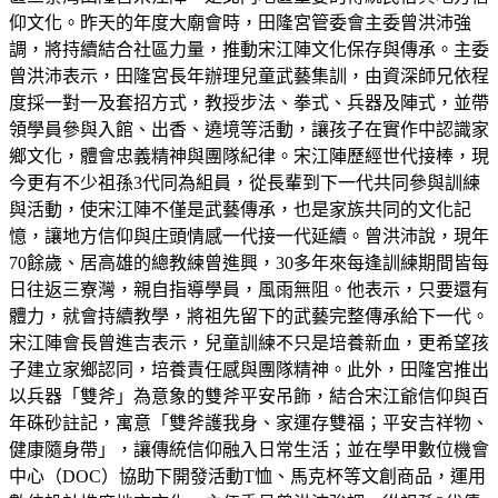
仰文化。昨天的年度大廟會時，田隆宮管委會主委曾洪沛強
調，將持續結合社區力量，推動宋江陣文化保存與傳承。主委
曾洪沛表示，田隆宮長年辦理兒童武藝集訓，由資深師兄依程
度採一對一及套招方式，教授步法、拳式、兵器及陣式，並帶
領學員參與入館、出香、遶境等活動，讓孩子在實作中認識家
鄉文化，體會忠義精神與團隊紀律。宋江陣歷經世代接棒，現
今更有不少祖孫3代同為組員，從長輩到下一代共同參與訓練
與活動，使宋江陣不僅是武藝傳承，也是家族共同的文化記
憶，讓地方信仰與庄頭情感一代接一代延續。曾洪沛說，現年
70餘歲、居高雄的總教練曾進興，30多年來每逢訓練期間皆每
日往返三寮灣，親自指導學員，風雨無阻。他表示，只要還有
體力，就會持續教學，將祖先留下的武藝完整傳承給下一代。
宋江陣會長曾進吉表示，兒童訓練不只是培養新血，更希望孩
子建立家鄉認同，培養責任感與團隊精神。此外，田隆宮推出
以兵器「雙斧」為意象的雙斧平安吊飾，結合宋江爺信仰與百
年硃砂註記，寓意「雙斧護我身、家運存雙福；平安吉祥物、
健康隨身帶」，讓傳統信仰融入日常生活；並在學甲數位機會
中心（DOC）協助下開發活動T恤、馬克杯等文創商品，運用