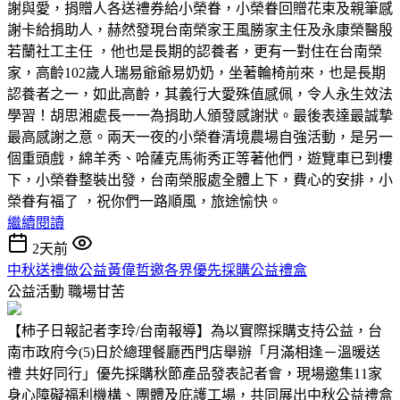
謝與愛，捐贈人各送禮券給小榮眷，小榮眷回贈花束及親筆感
謝卡給捐助人，赫然發現台南榮家王風勝家主任及永康榮醫殷
若蘭社工主任 ，他也是長期的認養者，更有一對住在台南榮
家，高齡102歲人瑞易爺爺易奶奶，坐著輪椅前來，也是長期
認養者之一，如此高齡，其義行大愛殊值感佩，令人永生效法
學習！胡思湘處長一一為捐助人頒發感謝狀。最後表達最誠摯
最高感謝之意。兩天一夜的小榮眷清境農場自強活動，是另一
個重頭戲，綿羊秀、哈薩克馬術秀正等著他們，遊覽車已到樓
下，小榮眷整裝出發，台南榮服處全體上下，費心的安排，小
榮眷有福了 ，祝你們一路順風，旅途愉快。
繼續閱讀
2天前
中秋送禮做公益黃偉哲邀各界優先採購公益禮盒
公益活動
職場甘苦
【柿子日報記者李玲/台南報導】為以實際採購支持公益，台
南市政府今(5)日於總理餐廳西門店舉辦「月滿相逢－溫暖送
禮 共好同行」優先採購秋節產品發表記者會，現場邀集11家
身心障礙福利機構、團體及庇護工場，共同展出中秋公益禮盒