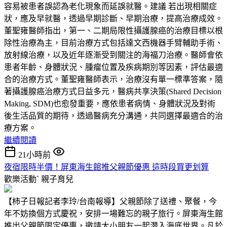
容易被患者誤認為老化現象而延誤就醫。建議 若出現相關症
狀，應及早就醫，透過早期診斷、早期治療，提高治療成效。
董聖雍醫師指出，第一、二期局限性攝護腺癌的治療目標以根
除性治療為主，目前治療方式包括達文西機器手臂輔助手術、
放射線治療，以及近年逐漸受到關注的海福刀治療。醫師會依
患者年齡、身體狀況、腫瘤位置及疾病期別等因素，評估最適
合的治療方式。董聖雍醫師表示，治療沒有單一標準答案，隨
著攝護腺癌治療方式日益多元，醫病共享決策(Shared Decision
Making, SDM)也愈發重要，應依患者病情、身體狀況及對術
後生活品質的期待，透過醫病充分溝通，共同選擇最適合的治
療方案。
繼續閱讀
21小時前
夜宿限時半價！屏東海生館推父親節優惠 這時段買更划算
歡樂活動ˋ
親子育兒
【柿子日報記者李玲/台南報導】父親節除了送禮、聚餐，今
年不妨換個方式慶祝，安排一場難忘的親子旅行。屏東海生館
推出父親節限定優惠，邀請大小朋友一起潛入海底世界。凡於