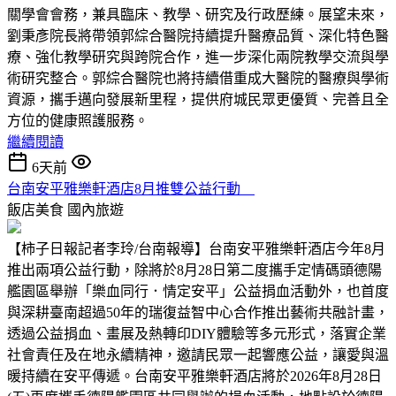
關學會會務，兼具臨床、教學、研究及行政歷練。展望未來，
劉秉彥院長將帶領郭綜合醫院持續提升醫療品質、深化特色醫
療、強化教學研究與跨院合作，進一步深化兩院教學交流與學
術研究整合。郭綜合醫院也將持續借重成大醫院的醫療與學術
資源，攜手邁向發展新里程，提供府城民眾更優質、完善且全
方位的健康照護服務。
繼續閱讀
6天前
台南安平雅樂軒酒店8月推雙公益行動
飯店美食
國內旅遊
【柿子日報記者李玲/台南報導】台南安平雅樂軒酒店今年8月
推出兩項公益行動，除將於8月28日第二度攜手定情碼頭德陽
艦園區舉辦「樂血同行．情定安平」公益捐血活動外，也首度
與深耕臺南超過50年的瑞復益智中心合作推出藝術共融計畫，
透過公益捐血、畫展及熱轉印DIY體驗等多元形式，落實企業
社會責任及在地永續精神，邀請民眾一起響應公益，讓愛與溫
暖持續在安平傳遞。台南安平雅樂軒酒店將於2026年8月28日