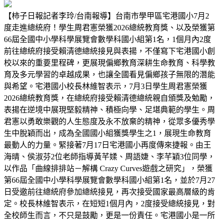
【柿子日報記者李玲/台南報導】台南市學甲區宅港國小7月2
度走進總統府！學生周君憲榮獲2026總統教育獎、以及榮獲第
66屆全國中小學科學展覽會數學科國小組第1名，1個月內2度
前往總統府接受賴清德總統接見與表揚，不僅寫下宅港國小創
校以來的重要里程碑，更展現偏鄉教育深耕生命教育、科學教
育及多元學習的卓越成果，也讓全國看見偏鄉孩子無限的潛能
與希望。宅港國小校長林維智表示，7月3日學生周君憲榮獲
2026總統教育獎，在總統府接受賴清德總統親自頒獎及勉勵，
表揚在逆境中展現堅毅精神、積極向學、足堪典範的學生。周
君憲以勇敢樂觀的人生態度及永不放棄的精神，從眾多優秀學
生中脫穎而出，成為全國國小組獲獎學生之1，展現生命教育
最動人的力量。緊接著7月17日宅港國小再度傳來捷報。由王
海晴、侯淑芬2位老師指導黃芊媃、周語婕、李芊穎3位同學，
以作品「曲線排排站－解構 Crazy Curves遊戲之研究」，榮獲
第66屆全國中小學科學展覽會數學科國小組第1名，並於7月27
日受邀前往總統府參加總統接見，再次接受國家最高層級的肯
定。校長林維智表示，在短短1個月內，2度接受總統接見，對
全校師生而言，不只是鼓勵，更是一份責任。宅港國小是一所