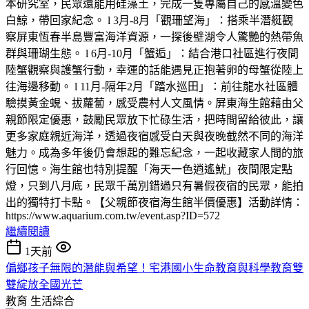
本研究室，民眾還能用硅藻土，完成一隻專屬自己的感溫變色
白鯨，帶回家紀念。 l 3月-8月「觀珊望海」：搭乘半潛艇觀
察屏東恆春半島豐富海洋資源，一探後壁湖令人驚艷的熱帶魚
群與珊瑚生態。 l 6月-10月「蟹逅」：結合港口社區進行夜間
陸蟹觀察與護蟹行動，幸運的話能遇見正抱著卵的母蟹從陸上
往海邊移動。 l 11月-隔年2月「踏水巡田」：前往龍水社區體
驗摸黃金蜆、拔蘿蔔，感受農村人文風情。屏東海生館藉由父
親節限定優惠，鼓勵民眾放下忙碌生活，把時間留給彼此，讓
更多家庭親近海洋，透過夜宿感受白天與夜晚截然不同的海洋
魅力。成為多年後仍會想起的難忘紀念，一起收藏家人間的旅
行回憶。海生館也特別提醒「海天一色逍遙魷」夜間限定點
燈，只到八月底，民眾千萬別錯過只有暑假夜宿的民眾，能拍
出的獨特打卡點。【父親節夜宿海生館半價優惠】活動詳情：
https://www.aquarium.com.tw/event.asp?ID=572
繼續閱讀
1天前
偏鄉孩子無限的潛能與希望！宅港國小生命教育與科學教育雙
雙綻放全國光芒
教育
生活綜合