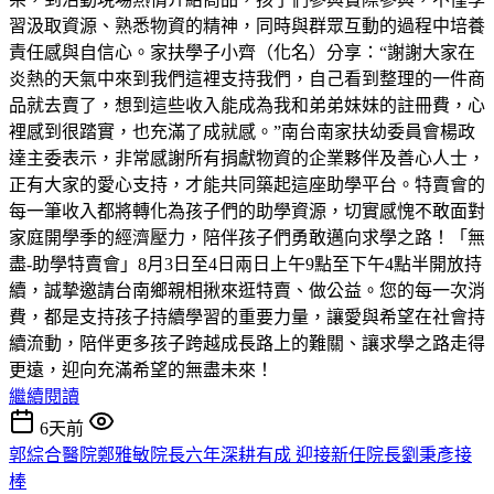
習汲取資源、熟悉物資的精神，同時與群眾互動的過程中培養
責任感與自信心。家扶學子小齊（化名）分享：“謝謝大家在
炎熱的天氣中來到我們這裡支持我們，自己看到整理的一件商
品就去賣了，想到這些收入能成為我和弟弟妹妹的註冊費，心
裡感到很踏實，也充滿了成就感。”南台南家扶幼委員會楊政
達主委表示，非常感謝所有捐獻物資的企業夥伴及善心人士，
正有大家的愛心支持，才能共同築起這座助學平台。特賣會的
每一筆收入都將轉化為孩子們的助學資源，切實感愧不敢面對
家庭開學季的經濟壓力，陪伴孩子們勇敢邁向求學之路！「無
盡-助學特賣會」8月3日至4日兩日上午9點至下午4點半開放持
續，誠摯邀請台南鄉親相揪來逛特賣、做公益。您的每一次消
費，都是支持孩子持續學習的重要力量，讓愛與希望在社會持
續流動，陪伴更多孩子跨越成長路上的難關、讓求學之路走得
更遠，迎向充滿希望的無盡未來！
繼續閱讀
6天前
郭綜合醫院鄭雅敏院長六年深耕有成 迎接新任院長劉秉彥接
棒