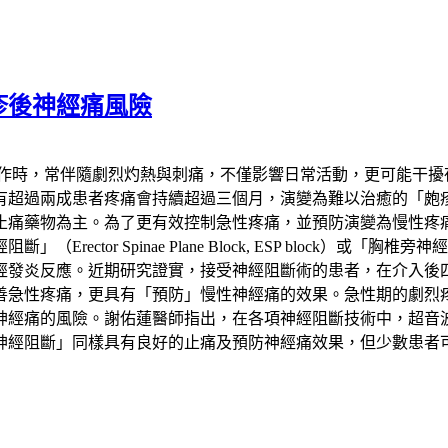
疹後神經痛風險
發作時，常伴隨劇烈灼熱與刺痛，不僅影響日常活動，更可能干擾
患者疼痛會持續超過三個月，演變為難以治癒的「皰疹後神經痛」（Pos
止痛藥物為主。為了更有效控制急性疼痛，並預防演變為慢性疼
 Spinae Plane Block, ESP block）或「胸椎旁神經阻斷
經發炎反應。近期研究證實，接受神經阻斷術的患者，在介入後
善急性疼痛，更具有「預防」慢性神經痛的效果。急性期的劇烈
神經痛的風險。謝佑蓮醫師指出，在各項神經阻斷技術中，超音
神經阻斷」同樣具有良好的止痛及預防神經痛效果，但少數患者