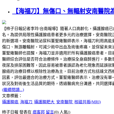
【海福刀】無傷口、無輻射安南醫院
【柿子日報記者李玲/台南報導】隨著人口高齡化，攝護腺癌
名。為提供局限性攝護腺癌患者更多元的治療選擇，安南醫院正式導入高能量
的新選項。安南醫院泌尿科董聖雍醫師表示，海福刀利用高能
傷口、無游離輻射，可減少術中出血及術後疼痛，並保留未來
董聖雍醫師也提醒，海福刀並非適用於所有攝護腺癌患者，目前主
醫師綜合評估是否符合治療條件。治療採全身麻醉進行，多數
夜尿及排尿困難等，因此容易被患者誤認為老化現象而延誤就
腺癌的治療目標以根除性治療為主，目前治療方式包括達文西
因素，評估最適合的治療方式。董聖雍醫師表示，治療沒有單一標準答案
狀況及對術後生活品質的期待，透過醫病充分溝通，共同選擇
(繼續閱讀...)
文章標籤：
攝護腺癌
海福刀
攝護腺肥大
安南醫院
核磁共振(MRI)
柿子日報 發表在
痞客邦
留言
(0)
人氣(
)