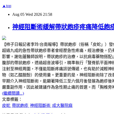
▲top
Aug
05
Wed
2026
21:58
神經阻斷術緩解帶狀皰疹疼痛降低皰
【柿子日報記者李玲/台南報導】帶狀皰疹（俗稱「皮蛇」）
超過九成的急性帶狀皰疹患者會經歷急性疼痛，經治療後，仍有超過兩成
影響。謝佑蓮醫師說明，帶狀皰疹的治療，以抗病毒藥物搭配
腹部的帶狀皰疹，透過超音波導引，精準執行「豎脊肌平面神經阻斷」（Erector
注射至神經周圍，不僅能阻斷疼痛訊號傳遞，也有助於減輕神
物（如乙醯胺酚）的使用量。更重要的是，神經阻斷術除了改
早期介入神經阻斷術，能顯著降低三至六個月後發展為皰疹後
嚴重副作用，因此被建議作為急性期止痛的首選。而「胸椎旁
(繼續閱讀...)
文章標籤：
皮蛇
帶狀皰疹
神經阻斷術
成大醫院麻