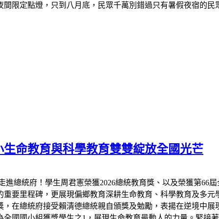
夜間限定點燈，只到八月底，民眾千萬別錯過只有暑假夜宿的民
小生命教育與科學教育雙雙綻放全國光芒
走進總統府！學生周君憲榮獲2026總統教育獎、以及榮獲第66
的重要里程碑，更展現偏鄉教育深耕生命教育、科學教育及多元
教育獎，在總統府接受賴清德總統親自頒獎及勉勵，表揚在逆境中
全國國小組獲獎學生之1，展現生命教育最動人的力量。緊接著7