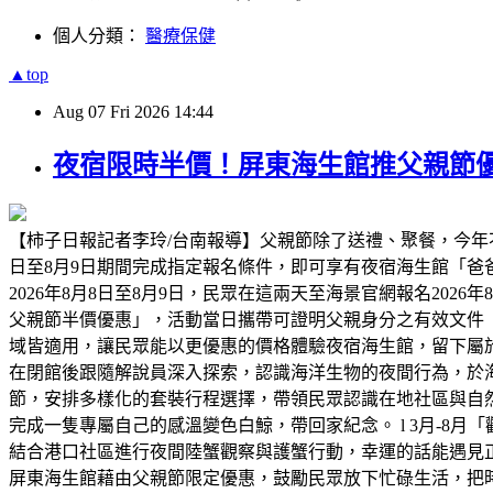
個人分類：
醫療保健
▲top
Aug
07
Fri
2026
14:44
夜宿限時半價！屏東海生館推父親節優
【柿子日報記者李玲/台南報導】父親節除了送禮、聚餐，今年
日至8月9日期間完成指定報名條件，即可享有夜宿海生館「
2026年8月8日至8月9日，民眾在這兩天至海景官網報名2026
父親節半價優惠」，活動當日攜帶可證明父親身分之有效文件
域皆適用，讓民眾能以更優惠的價格體驗夜宿海生館，留下屬
在閉館後跟隨解說員深入探索，認識海洋生物的夜間行為，於海
節，安排多樣化的套裝行程選擇，帶領民眾認識在地社區與自然
完成一隻專屬自己的感溫變色白鯨，帶回家紀念。 l 3月-8月
結合港口社區進行夜間陸蟹觀察與護蟹行動，幸運的話能遇見正抱
屏東海生館藉由父親節限定優惠，鼓勵民眾放下忙碌生活，把