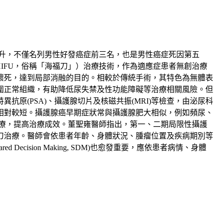
升，不僅名列男性好發癌症前三名，也是男性癌症死因第五
ound，HIFU，俗稱「海福刀」）治療技術，作為適應症患者無創治療
壞死，達到局部消融的目的。相較於傳統手術，其特色為無體表
圍正常組織，有助降低尿失禁及性功能障礙等治療相關風險。但
原(PSA)、攝護腺切片及核磁共振(MRI)等檢查，由泌尿科
相對較短。攝護腺癌早期症狀常與攝護腺肥大相似，例如頻尿、
療，提高治療成效。董聖雍醫師指出，第一、二期局限性攝護
刀治療。醫師會依患者年齡、身體狀況、腫瘤位置及疾病期別等
sion Making, SDM)也愈發重要，應依患者病情、身體