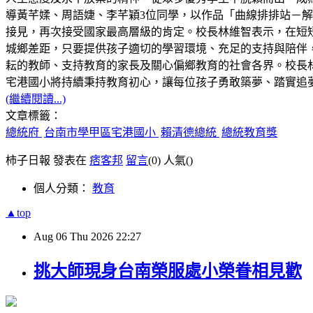
導黃芊媃、周語婕、李芊穎3位同學，以作品「曲線排排站－解構 C
接見，再次接受國家最高層級的肯定。校長林維智表示，在短
城鄉差距，只要提供孩子適切的學習環境、充足的支持與陪伴
耘的教師、支持教育的家長及關心偏鄉教育的社會各界。校長林
宅港國小將持續秉持教育初心，讓每位孩子勇敢築夢、踏實追
(繼續閱讀...)
文章標籤：
總統府
台南市學甲區宅港國小
賴清德總統
總統教育獎
柿子日報 發表在
痞客邦
留言
(0)
人氣(
)
個人分類：
教育
▲top
Aug
06
Thu
2026
22:27
挑大師現身台南榮服處小榮眷相見歡