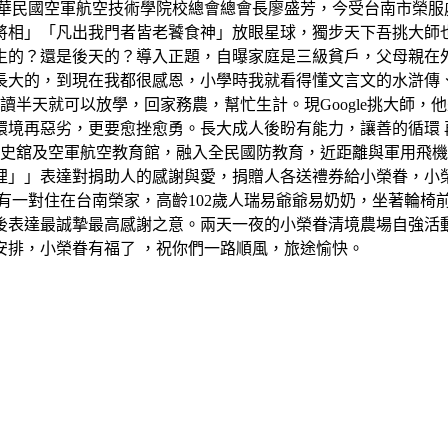
中華民國空軍航空技術學院校總會總會長廖盛芳，今受台南市榮服
將相」「凡出我門者皆老饕食神」放眼星球，獨步天下吾挑大師
生的？還是後天的？導入正題，自曝家庭是三級貧戶，父母親在
長大的，到現在我都很感恩，小學時我就看得懂文言文的水滸傳
讀半天就可以放學，回家務農，幫忙生計。現Google挑大師
境再惡劣，更要愈挫愈勇。長大成人後盼有能力，讓善的循環 再反
軍史舘及空軍航空教育館，融入全民國防教育，近距離與軍用飛
裡」」表達對捐助人的感謝與愛，捐贈人各送禮券給小榮眷，小
有一對住在台南榮家，高齡102歲人瑞易爺爺易奶奶，坐著輪椅
後表達最誠摯最高感謝之意。兩天一夜的小榮眷清境農場自強活
安排，小榮眷有福了 ，祝你們一路順風，旅途愉快。