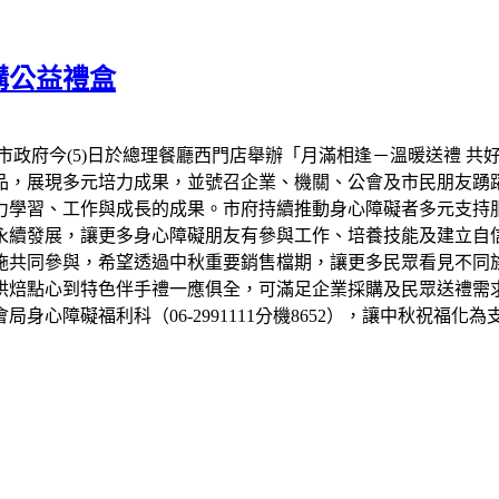
購公益禮盒
市政府今(5)日於總理餐廳西門店舉辦「月滿相逢－溫暖送禮 共
品，展現多元培力成果，並號召企業、機關、公會及市民朋友踴
力學習、工作與成長的成果。市府持續推動身心障礙者多元支持
永續發展，讓更多身心障礙朋友有參與工作、培養技能及建立自信
設施共同參與，希望透過中秋重要銷售檔期，讓更多民眾看見不同
烘焙點心到特色伴手禮一應俱全，可滿足企業採購及民眾送禮需
心障礙福利科（06-2991111分機8652），讓中秋祝福化