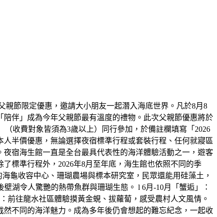
父親節限定優惠，邀請大小朋友一起潛入海底世界。凡於8月8
「陪伴」成為今年父親節最有溫度的禮物。此次父親節優惠將於
大一小」（收費對象皆須為3歲以上）同行參加，於備註欄填寫「2026
本人半價優惠，無論選擇夜宿標準行程或套裝行程、任何就寢區
。夜宿海生館一直是全台最具代表性的海洋體驗活動之一，遊客
標準行程外，2026年8月至年底，海生館也依照不同的季
放的海龜收容中心、珊瑚農場與標本研究室，民眾還能用硅藻土，
湖令人驚艷的熱帶魚群與珊瑚生態。 l 6月-10月「蟹逅」：
田」：前往龍水社區體驗摸黃金蜆、拔蘿蔔，感受農村人文風情。
截然不同的海洋魅力。成為多年後仍會想起的難忘紀念，一起收