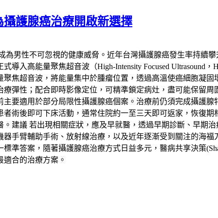
為攝護腺癌治療開啟新選擇
已成為男性不可忽視的健康威脅。近年台灣攝護腺癌發生率持續攀
聚焦超音波（High-Intensity Focused Ultras
量聚焦超音波，將能量集中於腫瘤位置，透過高溫使癌細胞凝固
治療彈性；配合即時影像定位，可精準鎖定病灶，盡可能保留周
要適用於部分局限性攝護腺癌個案。治療前仍須完成攝護腺特異抗
患者術後即可下床活動，通常住院約一至三天即可返家，恢復期
醫。建議 若出現相關症狀，應及早就醫，透過早期診斷、早期治
機器手臂輔助手術、放射線治療，以及近年逐漸受到關注的海福
，隨著攝護腺癌治療方式日益多元，醫病共享決策(Shared Deci
最適合的治療方案。