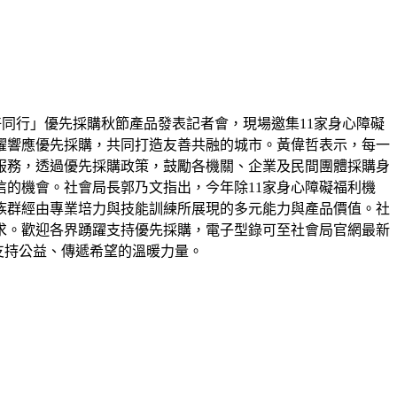
好同行」優先採購秋節產品發表記者會，現場邀集11家身心障礙
躍響應優先採購，共同打造友善共融的城市。黃偉哲表示，每一
服務，透過優先採購政策，鼓勵各機關、企業及民間團體採購身
的機會。社會局長郭乃文指出，今年除11家身心障礙福利機
族群經由專業培力與技能訓練所展現的多元能力與產品價值。社
求。歡迎各界踴躍支持優先採購，電子型錄可至社會局官網最新
為支持公益、傳遞希望的溫暖力量。