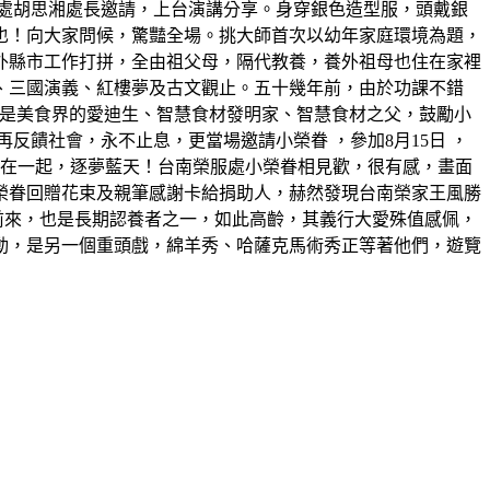
處胡思湘處長邀請，上台演講分享。身穿銀色造型服，頭戴銀
也！向大家問候，驚豔全場。挑大師首次以幼年家庭環境為題，
外縣市工作打拼，全由祖父母，隔代教養，養外祖母也住在家裡
、三國演義、紅樓夢及古文觀止。五十幾年前，由於功課不錯
，他是美食界的愛迪生、智慧食材發明家、智慧食材之父，鼓勵小
饋社會，永不止息，更當場邀請小榮眷 ，參加8月15日 ，
機在一起，逐夢藍天！台南榮服處小榮眷相見歡，很有感，畫面
榮眷回贈花束及親筆感謝卡給捐助人，赫然發現台南榮家王風勝
前來，也是長期認養者之一，如此高齡，其義行大愛殊值感佩，
動，是另一個重頭戲，綿羊秀、哈薩克馬術秀正等著他們，遊覽