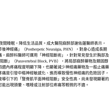
夜間睡眠，降低生活品質。成大醫院麻醉部謝佑蓮醫師表示，
therpetic Neuralgia, PHN），對身心造成長期
痛，麻醉科醫師可運用「神經阻斷術」，針對常見發生於胸部及
」（Paravertebral Block, PVB），將局部麻醉藥物及類固醇
四週內疼痛程度明顯下降，也顯著減少神經痛藥物及一般止痛藥
疼痛是引發中樞神經敏感化、進而導致慢性神經痛的危險因子，
波導引下的「豎脊肌平面神經阻斷」安全性高，尚未發現顯著的
可能出現頭暈、嗜睡或注射部位疼痛等輕微的不適。