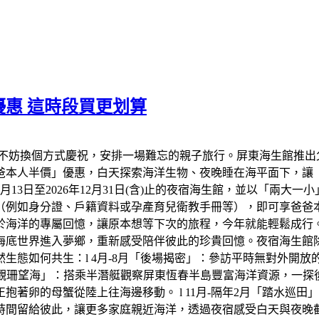
惠 這時段買更划算
不妨換個方式慶祝，安排一場難忘的親子旅行。屏東海生館推出
爸爸本人半價」優惠，白天探索海洋生物、夜晚睡在海平面下，讓
年8月13日至2026年12月31日(含)止的夜宿海生館，並以「兩
（例如身分證、戶籍資料或孕產育兒衛教手冊等），即可享爸爸
於海洋的專屬回憶，讓原本想等下次的旅程，今年就能輕鬆成行
底世界進入夢鄉，重新感受陪伴彼此的珍貴回憶。夜宿海生館除了
生態如何共生：l 4月-8月「後場揭密」：參訪平時無對外開
「觀珊望海」：搭乘半潛艇觀察屏東恆春半島豐富海洋資源，一探後壁
著卵的母蟹從陸上往海邊移動。 l 11月-隔年2月「踏水巡
時間留給彼此，讓更多家庭親近海洋，透過夜宿感受白天與夜晚