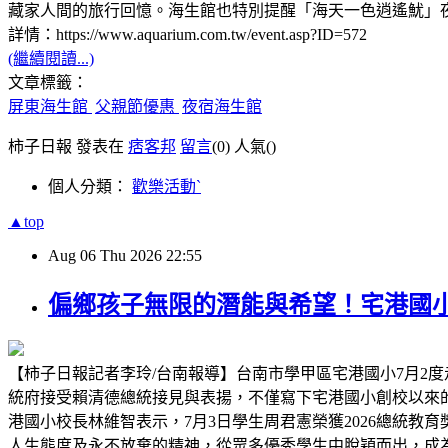
藏家人間的旅行回憶。海生館也特別提醒「海天一色逍遙魷」
詳情：https://www.aquarium.com.tw/event.asp?ID=572
(繼續閱讀...)
文章標籤：
屏東海生館
父親節優惠
夜宿海生館
柿子日報 發表在
痞客邦
留言
(0)
人氣(
)
個人分類：
歡樂活動ˋ
▲top
Aug
06
Thu
2026
22:55
偏鄉孩子無限的潛能與希望！宅港國
【柿子日報記者李玲/台南報導】台南市學甲區宅港國小7月2度
統府接受賴清德總統接見與表揚，不僅寫下宅港國小創校以來
港國小校長林維智表示，7月3日學生周君憲榮獲2026總統
人生態度及永不放棄的精神，從眾多優秀學生中脫穎而出，成為