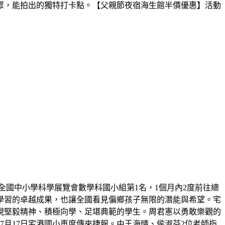
眾，能拍出的獨特打卡點。【父親節夜宿海生館半價優惠】活動
屆全國中小學科學展覽會數學科國小組第1名，1個月內2度前往總
學習的卓越成果，也讓全國看見偏鄉孩子無限的潛能與希望。宅
展現堅毅精神、積極向學、足堪典範的學生。周君憲以勇敢樂觀的
月17日宅港國小再度傳來捷報。由王海晴、侯淑芬2位老師指