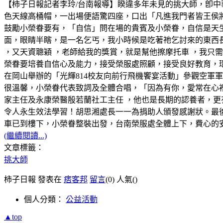
【柿子日報記者李玲/台南報導】睽違多年未見的挑大師，卽
色天線高桶帽，一出場便語驚四座，口出「凡進我門者皆王侯
鼓勵小榮眷要有，「自信」問在場的貴賓及小榮眷，自信是天
面，眼睛半瞎，是一名乞丐，我小時候是吃著祂乞討來的東西
，又天資聰穎 ，老師給我的獎賞，就是幫他擦摩托車 ，我只需
榮眷要培養自信心及能力，接受榮服處照顧，接受良好教育，環
在岡山舉辦的「光輝814校友向前行飛機饗宴活動」參觀空軍
很溫馨，小榮眷代表致詞及全體合唱，「因為有你，愛常在心
家主任及永康榮醫殷若蘭社工主任 ，他也是長期的認養者，更
令人永生效法學習！胡思湘處長一一為捐助人頒發感謝狀。最
車已到樓下，小榮眷整裝出發，台南榮服處全體上下，費心的
(繼續閱讀...)
文章標籤：
挑大師
柿子日報 發表在
痞客邦
留言
(0)
人氣(
)
個人分類：
公益活動
▲top