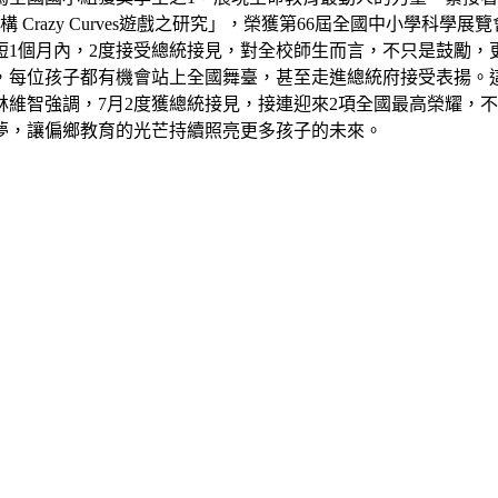
razy Curves遊戲之研究」，榮獲第66屆全國中小學科學
短1個月內，2度接受總統接見，對全校師生而言，不只是鼓勵，
，每位孩子都有機會站上全國舞臺，甚至走進總統府接受表揚。
維智強調，7月2度獲總統接見，接連迎來2項全國最高榮耀，
夢，讓偏鄉教育的光芒持續照亮更多孩子的未來。