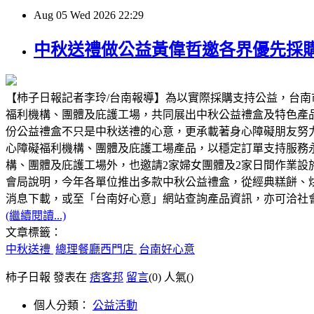
Aug
05
Wed
2026
22:29
中秋送禮做公益黃偉哲邀各界優先採
【柿子日報記者李玲/台南報導】為以實際採購支持公益，台南
福利機構、團體及庇護工場，共同展出中秋公益禮盒及特色產
份公益禮盒不只是中秋送禮的心意，更承載著身心障礙朋友努
心障礙福利機構、團體及庇護工場產品，以穩定訂單支持服務
構、團體及庇護工場外，也邀請2家婦女團體及2家日間作業
會局說明，今年各單位推出多款中秋公益禮盒，從經典糕餅、
消息下載，或至「台南好心意」網站查詢產品資訊，亦可洽社會局身
(繼續閱讀...)
文章標籤：
中秋送禮
總理餐廳西門店
台南好心意
柿子日報 發表在
痞客邦
留言
(0)
人氣(
)
個人分類：
公益活動