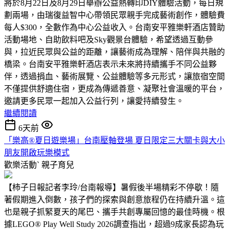
將於8月22日及8月29日舉辦公益熱轉印DIY體驗活動，每日規
劃兩場，由瑞復益智中心帶領民眾親手完成藝術創作，體驗費
每人$300，全數作為中心公益收入。台南安平雅樂軒酒店贊助
活動場地、自助飲料吧及Sky觀景台體驗，希望透過互動參
與，拉近民眾與公益的距離，讓藝術成為理解、陪伴與共融的
橋梁。台南安平雅樂軒酒店表示未來將持續攜手不同公益夥
伴，透過捐血、藝術展覽、公益體驗等多元形式，讓旅宿空間
不僅提供舒適住宿，更成為傳遞善意、凝聚社會溫暖的平台，
邀請更多民眾一起加入公益行列，讓愛持續發生。
繼續閱讀
6天前
「樂高®夏日遊樂場」台南壓軸登場 夏日限定三大關卡與大小
朋友開啟玩樂模式
歡樂活動ˋ
親子育兒
【柿子日報記者李玲/台南報導】暑假後半場精彩不停歇！隨
著假期進入倒數，孩子們的探索與創意旅程仍在持續升溫。這
也是親子抓緊夏天的尾巴、攜手共創專屬回憶的最佳時機。根
據LEGO® Play Well Study 2026調查指出，超過9成家長認為玩