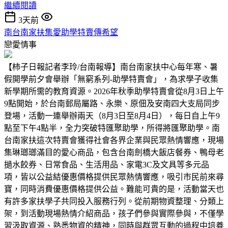
繼續閱讀
3天前
南台南家扶集愛助學特賣傳希望
戀愛情事
【柿子日報記者李玲/台南報導】南台南家扶中心每年寒、暑
假開學前夕會舉辦「無窮系列-助學特賣會」，為求學子收集
新學期所需的教育資源。2026年秋季助學特賣會從8月3日上午
9點開始，於台南郵局屬路、永樂、原佃及安南四大支局同步
登場，活動一連舉辦兩天（8月3日至8月4日），每日自上午9
點至下午4點半，全力突破特匯聚助學，所得將匯聚助學。南
台南家扶這次特賣會獲得社會各界企業與民眾熱情響應，現場
集琳瑯瑯滿目的愛心商品，包含台南劍橋大飯店餐券、鴨母老
撾水餃券、日常食品、生活用品、家電3C及文具等多元品
項，皆以公益結優惠價格提供民眾熱情響應，吸引市民前來尋
寶，同時消費優惠價格提供公益。難能可貴的是，活動當天也
有許多家扶學子共同投入服務行列。從前期物資整理、分類上
架，到活動現場熱情介紹商品，孩子們參與實際參與，不僅學
習汲取資源、熟悉物資的精神，同時與群眾互動的過程中培養