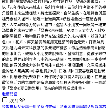
運用逾6萬顆樂高®顆粒打造大型共創作品「樂高®未來城」，
以「30年後的未來城市」為創作主軸，三位創作者從不同的視
角詮釋未來生活樣貌，將太空探索、自然生態、在地特色與童
趣元素融入城市，透過一顆顆樂高®顆粒堆疊出一座結合科
技、人文與想像力的夢幻城市，邀請大小朋友一同展開一場充
滿驚喜的未來冒險。「樂高®未來城」呈現巨大太空人、科技
顛倒屋餐廳、動物飛行車等充滿想像力的未來場景，並融入彩
色101、花卉、摩天輪與蒸氣龐克建築等特色元素，打造兼具
文化魅力與未來科技感的多元城市樣貌。作品透過樂高®顆粒
的無限組合，鼓勵大小朋友跳脫框架、發揮創意，從孩子眼中
的奇幻世界到創作者心中的未來藍圖，展現顆粒如何一步步拼
砌出創意與想像力的無限可能。此外，活潑開朗、充滿玩樂能
量的超人氣樂高®小樂也將於8月1日及8月8日驚喜現身活動現
場，化身最佳玩樂夥伴，陪伴親子家庭投入精彩互動，在充滿
歡笑與活力的氛圍中創造專屬於今年夏天的美好回憶，一同感
受「樂高®夏日遊樂場」帶來的創意與玩樂能量。
繼續閱讀
6天前
致敬無私父愛與一甲子堅貞守候！將軍區隆重舉辦父親暨鑽石