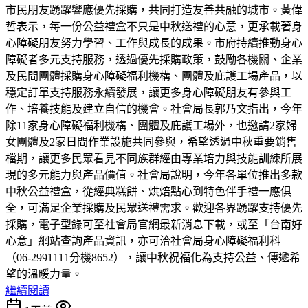
市民朋友踴躍響應優先採購，共同打造友善共融的城市。黃偉
哲表示，每一份公益禮盒不只是中秋送禮的心意，更承載著身
心障礙朋友努力學習、工作與成長的成果。市府持續推動身心
障礙者多元支持服務，透過優先採購政策，鼓勵各機關、企業
及民間團體採購身心障礙福利機構、團體及庇護工場產品，以
穩定訂單支持服務永續發展，讓更多身心障礙朋友有參與工
作、培養技能及建立自信的機會。社會局長郭乃文指出，今年
除11家身心障礙福利機構、團體及庇護工場外，也邀請2家婦
女團體及2家日間作業設施共同參與，希望透過中秋重要銷售
檔期，讓更多民眾看見不同族群經由專業培力與技能訓練所展
現的多元能力與產品價值。社會局說明，今年各單位推出多款
中秋公益禮盒，從經典糕餅、烘焙點心到特色伴手禮一應俱
全，可滿足企業採購及民眾送禮需求。歡迎各界踴躍支持優先
採購，電子型錄可至社會局官網最新消息下載，或至「台南好
心意」網站查詢產品資訊，亦可洽社會局身心障礙福利科
（06-2991111分機8652），讓中秋祝福化為支持公益、傳遞希
望的溫暖力量。
繼續閱讀