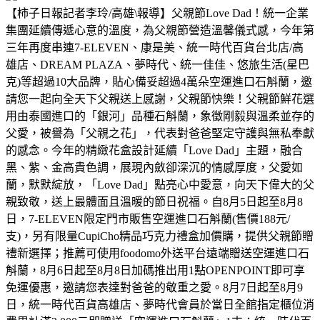
【柿子日報記者李玲/高雄\報導】父親節Love Dad！統一企業
集團延續傳遞心意的溫度，為父親節營造溫馨儀式感，今年第
三年再度串連7-ELEVEN、康是美、統一時代百貨台北店/高
雄店、DREAM PLAZA、夢時代、統一佳佳、悠旅生活(星巴
克)等超過10大品牌，貼心備妥超過4萬朵空運進口石斛蘭，邀
請您一起向全天下父親送上感謝，父親節快樂！父親節鮮花選
用由泰國進口的「銀河」品種石斛蘭，象徵剛毅與溫柔並存的
父愛，被譽為「父親之花」，代表對爸爸堅定守護與無私奉獻
的感念。今年的精緻花盒設計延續「Love Dad」主題，融合
黑、紫、金高貴色調，展現內斂卻深沉的情感厚度，父愛如
蘭，默默綻放，「Love Dad」點亮心中愛意，向天下偉大的父
親致敬，送上最體面且溫暖的節日祝福。自8月5日起至8月8
日，7-ELEVEN限定門市販售空運進口石斛蘭(售價188元/
支)，另有限量CupiCho精品巧克力禮盒加價購，提供父親節贈
禮新選擇；推薦可使用foodomo外送平台遠端贈送空運進口石
斛蘭，8月6日起至8月8日加碼推出用1點OPENPOINT即可享
免運優惠，邀請您表達對爸爸的敬重之愛。8月7日起至8月9
日，統一時代百貨高雄店、夢時代會員於當日全館指定櫃位消