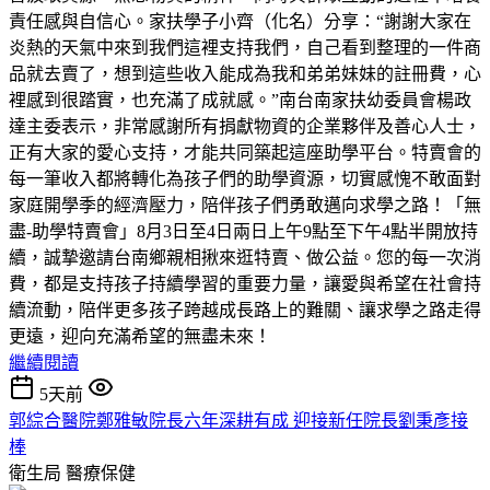
責任感與自信心。家扶學子小齊（化名）分享：“謝謝大家在
炎熱的天氣中來到我們這裡支持我們，自己看到整理的一件商
品就去賣了，想到這些收入能成為我和弟弟妹妹的註冊費，心
裡感到很踏實，也充滿了成就感。”南台南家扶幼委員會楊政
達主委表示，非常感謝所有捐獻物資的企業夥伴及善心人士，
正有大家的愛心支持，才能共同築起這座助學平台。特賣會的
每一筆收入都將轉化為孩子們的助學資源，切實感愧不敢面對
家庭開學季的經濟壓力，陪伴孩子們勇敢邁向求學之路！「無
盡-助學特賣會」8月3日至4日兩日上午9點至下午4點半開放持
續，誠摯邀請台南鄉親相揪來逛特賣、做公益。您的每一次消
費，都是支持孩子持續學習的重要力量，讓愛與希望在社會持
續流動，陪伴更多孩子跨越成長路上的難關、讓求學之路走得
更遠，迎向充滿希望的無盡未來！
繼續閱讀
5天前
郭綜合醫院鄭雅敏院長六年深耕有成 迎接新任院長劉秉彥接
棒
衛生局
醫療保健