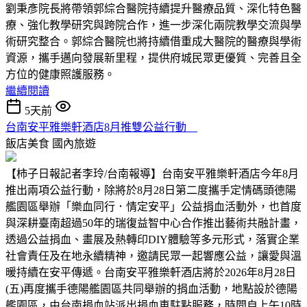
劉秉彥院長將帶領郭綜合醫院持續提升醫療品質、深化特色醫
療、強化教學研究與跨院合作，進一步深化兩院教學交流與學
術研究整合。郭綜合醫院也將持續借重成大醫院的醫療與學術
資源，攜手邁向發展新里程，提供府城民眾更優質、完善且全
方位的健康照護服務。
繼續閱讀
5天前
台南安平雅樂軒酒店8月推雙公益行動
飯店美食
國內旅遊
【柿子日報記者李玲/台南報導】台南安平雅樂軒酒店今年8月
推出兩項公益行動，除將於8月28日第二度攜手定情碼頭德陽
艦園區舉辦「樂血同行．情定安平」公益捐血活動外，也首度
與深耕臺南超過50年的瑞復益智中心合作推出藝術共融計畫，
透過公益捐血、畫展及熱轉印DIY體驗等多元形式，落實企業
社會責任及在地永續精神，邀請民眾一起響應公益，讓愛與溫
暖持續在安平傳遞。台南安平雅樂軒酒店將於2026年8月28日
(五)再度攜手德陽艦園區共同舉辦的捐血活動，地點設於德陽
艦園區，由台南捐血站派出捐血車駐點服務，時間自上午10時