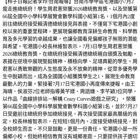
【柿子日報記者李玲/台南報導】台南市學甲區宅港國小7月2
度走進總統府！學生周君憲榮獲2026總統教育獎、以及榮獲第
66屆全國中小學科學展覽會數學科國小組第1名，1個月內2度
前往總統府接受賴清德總統接見與表揚，不僅寫下宅港國小創
校以來的重要里程碑，更展現偏鄉教育深耕生命教育、科學教
育及多元學習的卓越成果，也讓全國看見偏鄉孩子無限的潛能
與希望。宅港國小校長林維智表示，7月3日學生周君憲榮獲
2026總統教育獎，在總統府接受賴清德總統親自頒獎及勉勵，
表揚在逆境中展現堅毅精神、積極向學、足堪典範的學生。周
君憲以勇敢樂觀的人生態度及永不放棄的精神，從眾多優秀學
生中脫穎而出，成為全國國小組獲獎學生之1，展現生命教育
最動人的力量。緊接著7月17日宅港國小再度傳來捷報。由王
海晴、侯淑芬2位老師指導黃芊媃、周語婕、李芊穎3位同學，
以作品「曲線排排站－解構 Crazy Curves遊戲之研究」，榮獲
第66屆全國中小學科學展覽會數學科國小組第1名，並於7月27
日受邀前往總統府參加總統接見，再次接受國家最高層級的肯
定。校長林維智表示，在短短1個月內，2度接受總統接見，對
全校師生而言，不只是鼓勵，更是一份責任。宅港國小是一所
偏鄉小校，但始終相信教育沒有城鄉差距，只要提供孩子適切