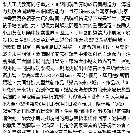
樂與正式教育同樣重要，並認同玩樂有助於培養創造力、溝通
力及解決問題等未來關鍵能力，且有超過9成台灣家長認為家
庭需要更多親子共玩的時間。品牌相信玩樂不只是娛樂，更是
孩子培養創造力、想像力與解決問題能力的重要過程，鼓勵大
小朋友在玩樂中探索世界。因此，今年暑假邀請大小朋友，於
7月31日至8月16日至新光三越台南新天地 5F B區活動廣場，
體驗期間限定「樂高®夏日遊樂場」，結合創意拼砌、互動挑
戰與未來想像，邀請親子家庭在玩樂中激發創意與想像力。活
動規劃三大關卡展開夏日冒險，帶領大小朋友透過音樂、運動
與拼砌一同開啟玩樂模式，現場更展出由樂高®專業認證大師
黃彥智、樂高®達人LEGO7與James 歷時2個月、運用逾6萬顆
顆粒，共同打造大型共創作品「樂高®未來城」，作品以「30
年後的未來城」為創作主題，透過充滿想像力的未來場景與豐
富細節，展現樂高®無限的創造力與驚喜。此外，超人氣樂高
®人偶小樂也將於8月1日及8月8日驚喜現身，陪伴親子家庭一
起留下夏日限定的玩樂回憶，活動期間同步推出多項限定滿額
贈活動，讓大小朋友把現場的創意與快樂延伸回家，從拼砌、
挑戰到互動體驗一次滿足，打造今夏最豐富的親子玩樂盛會。
今年暑假就要走進「樂高®夏日遊樂場」 三大任務邀親子盡情