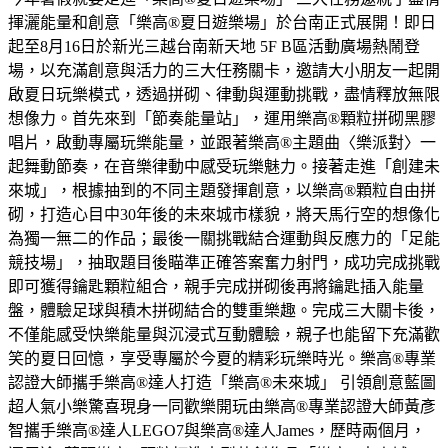
揮灑能量和創意「樂高®夏日遊樂場」於台南正式展開！即日
起至8月16日於新光三越台南新天地 5F B區活動廣場熱鬧登
場，以充滿創意與活力的三大任務關卡，邀請大小朋友一起開
啟夏日玩樂模式，透過拼砌、律動與運動挑戰，盡情釋放無限
想像力。首先來到「節奏能量站」，運用樂高®顆粒拼砌黑膠
唱片，啟動專屬玩樂能量，並跟著樂高®主題曲〈樂派對〉一
起舞動節奏，在音樂律動中感受玩樂魅力。接著走進「創建未
來城」，根據抽到的不同主題發揮創意，以樂高®顆粒自由拼
砌，打造心目中30年後的未來城市樣貌，將天馬行空的想像化
為獨一無二的作品；最後一關挑戰結合運動與反應力的「足能
競技場」，抽取題目後瞄準正確答案奮力射門，成功完成挑戰
即可獲得鑰匙顆粒組合，親手完成拼砌後再將鑰匙插入能量
盤，體驗足球與積木拼砌結合的雙重樂趣。完成三大關卡後，
不僅能感受快樂能量與沉浸式互動體驗，親子也能留下充滿歡
笑的夏日回憶，享受專屬於今夏的精彩玩樂時光。樂高®專業
認證大師攜手樂高®達人打造「樂高®未來城」 引領創意藍圖
超人氣小樂驚喜現身一同歡樂開玩由樂高®專業認證大師黃彥
智攜手樂高®達人LEGO7與樂高®達人James，歷時兩個月，