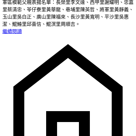
軍區模範父親表揚名單：長榮里李文達、西甲里謝耀明、忠嘉
里蔡清忠、苓仔寮里黃華龍、巷埔里陳英哲、將軍里黃靜義、
玉山里吳白正、廣山里陳福來、長沙里黃寬明、平沙里吳惠
潔、鯤鯓里邱喜信、鯤溟里周順吉。
繼續閱讀