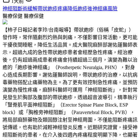
1天前
神經阻斷術緩解帶狀皰疹疼痛降低皰疹後神經痛風險
醫療保健
醫療保健
【柿子日報記者李玲/台南報導】帶狀皰疹（俗稱「皮蛇」）
發作時，常伴隨劇烈灼熱與刺痛，不僅影響日常活動，更可能
干擾夜間睡眠，降低生活品質。成大醫院麻醉部謝佑蓮醫師表
示，超過九成的急性帶狀皰疹患者會經歷急性疼痛，經治療
後，仍有超過兩成患者疼痛會持續超過三個月，演變為難以治
癒的「皰疹後神經痛」（Postherpetic Neuralgia, PHN），對身
心造成長期影響。謝佑蓮醫師說明，帶狀皰疹的治療，以抗病
毒藥物搭配止痛藥物為主。為了更有效控制急性疼痛，並預防
演變為慢性疼痛，麻醉科醫師可運用「神經阻斷術」，針對常
見發生於胸部及腹部的帶狀皰疹，透過超音波導引，精準執行
「豎脊肌平面神經阻斷」（Erector Spinae Plane Block, ESP
block）或「胸椎旁神經阻斷」（Paravertebral Block, PVB），
將局部麻醉藥物及類固醇注射至神經周圍，不僅能阻斷疼痛訊
號傳遞，也有助於減輕神經發炎反應。近期研究證實，接受神
經阻斷術的患者，在介入後四週內疼痛程度明顯下降，也顯著