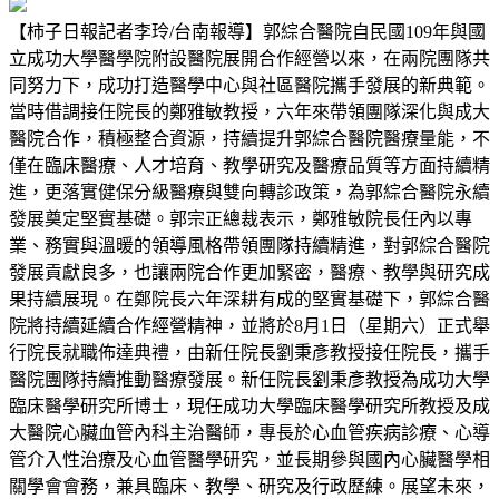
【柿子日報記者李玲/台南報導】郭綜合醫院自民國109年與國
立成功大學醫學院附設醫院展開合作經營以來，在兩院團隊共
同努力下，成功打造醫學中心與社區醫院攜手發展的新典範。
當時借調接任院長的鄭雅敏教授，六年來帶領團隊深化與成大
醫院合作，積極整合資源，持續提升郭綜合醫院醫療量能，不
僅在臨床醫療、人才培育、教學研究及醫療品質等方面持續精
進，更落實健保分級醫療與雙向轉診政策，為郭綜合醫院永續
發展奠定堅實基礎。郭宗正總裁表示，鄭雅敏院長任內以專
業、務實與溫暖的領導風格帶領團隊持續精進，對郭綜合醫院
發展貢獻良多，也讓兩院合作更加緊密，醫療、教學與研究成
果持續展現。在鄭院長六年深耕有成的堅實基礎下，郭綜合醫
院將持續延續合作經營精神，並將於8月1日（星期六）正式舉
行院長就職佈達典禮，由新任院長劉秉彥教授接任院長，攜手
醫院團隊持續推動醫療發展。新任院長劉秉彥教授為成功大學
臨床醫學研究所博士，現任成功大學臨床醫學研究所教授及成
大醫院心臟血管內科主治醫師，專長於心血管疾病診療、心導
管介入性治療及心血管醫學研究，並長期參與國內心臟醫學相
關學會會務，兼具臨床、教學、研究及行政歷練。展望未來，