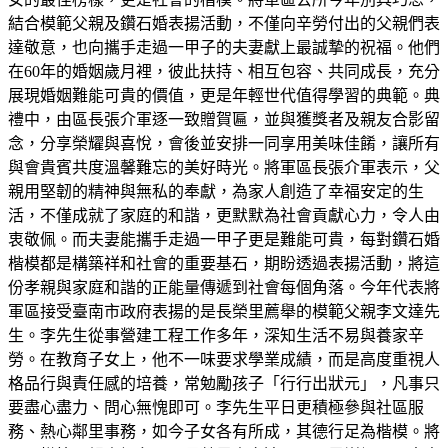
結合模範父親及鑽石婚表揚活動，不僅向辛勞付出的父親們表
達敬意，也向攜手走過一甲子的夫妻獻上最誠摯的祝福。他們
在60年的婚姻歲月裡，彼此扶持、相互包容、共同成長，充分
展現婚姻難能可貴的價值，更是年輕世代值得學習的典範。典
禮中，由區長張介軍逐一致贈賀匾，並與獲獎者及親友合影留
念，分享榮耀與喜悅，會後並安排一同享用美味佳餚，讓所有
與會貴賓共度溫馨難忘的美好時光。將軍區長張介軍表示，父
親用堅韌的精神與無私的奉獻，為家人創造了幸福安定的生
活，不僅成就了家庭的和諧，更默默為社會貢獻心力，令人由
衷敬佩。而夫妻能攜手走過一甲子更是難能可貴，每對鑽石婚
楷模都是構築祥和社會的重要基石，期盼透過表揚活動，將這
份孝親與家庭和諧的正能量傳遞到社會每個角落。今年代表將
軍區接受臺南市政府表揚的是長榮里薦舉的模範父親李文達先
生。李先生從事營建工程工作多年，深知生活不易與養家辛
勞。在教育子女上，他不一味要求學業成績，而是高度重視人
格品行與責任感的培養，常勉勵孩子「行行出狀元」，凡事只
要盡心盡力、問心無愧即可。李先生平日更積極參與社區服
務、熱心鄰里事務，如今子女各有所成，其德行足為楷模。將