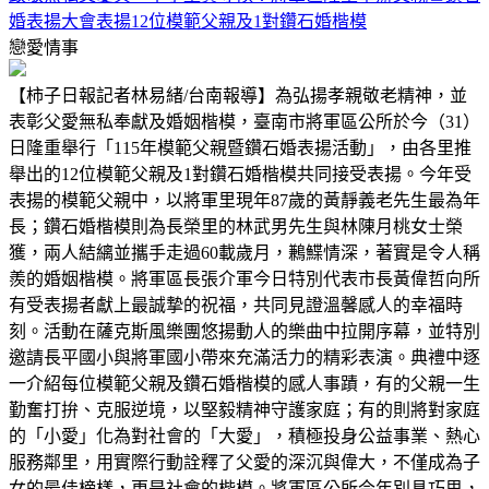
婚表揚大會表揚12位模範父親及1對鑽石婚楷模
戀愛情事
【柿子日報記者林易緒/台南報導】為弘揚孝親敬老精神，並
表彰父愛無私奉獻及婚姻楷模，臺南市將軍區公所於今（31）
日隆重舉行「115年模範父親暨鑽石婚表揚活動」，由各里推
舉出的12位模範父親及1對鑽石婚楷模共同接受表揚。今年受
表揚的模範父親中，以將軍里現年87歲的黃靜義老先生最為年
長；鑽石婚楷模則為長榮里的林武男先生與林陳月桃女士榮
獲，兩人結縭並攜手走過60載歲月，鶼鰈情深，著實是令人稱
羨的婚姻楷模。將軍區長張介軍今日特別代表市長黃偉哲向所
有受表揚者獻上最誠摯的祝福，共同見證溫馨感人的幸福時
刻。活動在薩克斯風樂團悠揚動人的樂曲中拉開序幕，並特別
邀請長平國小與將軍國小帶來充滿活力的精彩表演。典禮中逐
一介紹每位模範父親及鑽石婚楷模的感人事蹟，有的父親一生
勤奮打拚、克服逆境，以堅毅精神守護家庭；有的則將對家庭
的「小愛」化為對社會的「大愛」，積極投身公益事業、熱心
服務鄰里，用實際行動詮釋了父愛的深沉與偉大，不僅成為子
女的最佳榜樣，更是社會的楷模。將軍區公所今年別具巧思，