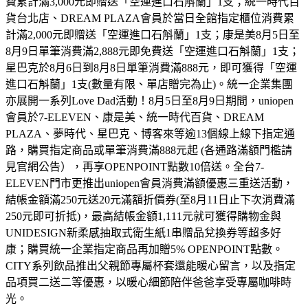
費累計滿3,000元即贈送「空運進口石斛蘭」1支；統一時代百
貨台北店、DREAM PLAZA會員於當日全館指定櫃位消費累
計滿2,000元即贈送「空運進口石斛蘭」1支；康是美8月5日至
8月9日單筆消費滿2,888元即免費送「空運進口石斛蘭」1支；
星巴克於8月6日到8月8日單筆消費滿888元，即可獲得「空運
進口石斛蘭」1支(數量有限、單店贈完為止)。統一企業集團
亦展開一系列Love Dad活動！8月5日至8月9日期間，uniopen
會員於7-ELEVEN、康是美、統一時代百貨、DREAM
PLAZA、夢時代、星巴克、博客來等逾13個線上線下指定通
路，購買指定商品或單筆消費滿888元起 (各通路滿額門檻請
見官網公告），再享OPENPOINT點數10倍送。全台7-
ELEVEN門市更推出uniopen會員消費滿額優惠三重送活動，
結帳金額滿250元送20元滿額折價券(至8月11日止下次消費滿
250元即可折抵)，最高結帳金額1,111元就可獲得購物金與
UNIDESIGN新柔感抽取式衛生紙1串贈品兌換券等超多好
康；購買統一企業指定商品再加贈5% OPENPOINT點數。
CITY系列飲品推出父親節專屬杯套還能暖心留言，以及指定
品項買二送二等優惠，以暖心細節陪伴爸爸享受專屬咖啡時
光。