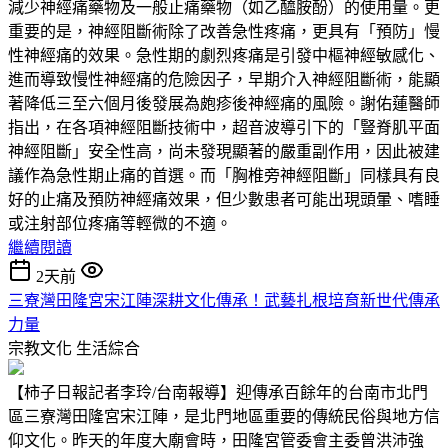
減少神經痛藥物及一般止痛藥物（如乙醯胺酚）的使用量。更
重要的是，神經阻斷術除了改善急性疼痛，更具有「預防」慢
性神經痛的效果。急性期的劇烈疼痛是引發中樞神經敏感化、
進而導致慢性神經痛的危險因子，早期介入神經阻斷術，能顯
著降低三至六個月後發展為皰疹後神經痛的風險。謝佑蓮醫師
指出，在各項神經阻斷技術中，超音波導引下的「豎脊肌平面
神經阻斷」安全性高，尚未發現顯著的嚴重副作用，因此被建
議作為急性期止痛的首選。而「胸椎旁神經阻斷」同樣具有良
好的止痛及預防神經痛效果，但少數患者可能出現頭暈、嗜睡
或注射部位疼痛等輕微的不適。
繼續閱讀
2天前
三寮灣田隆宮宋江陣深耕文化傳承！武藝扎根培育新世代傳承
力量
宗教文化
生活綜合
【柿子日報記者李玲/台南報導】迎傳承百餘年的台南市北門
區三寮灣田隆宮宋江陣，是北門地區重要的傳統民俗與地方信
仰文化。昨天的年度大廟會時，田隆宮管委會主委曾洪沛強