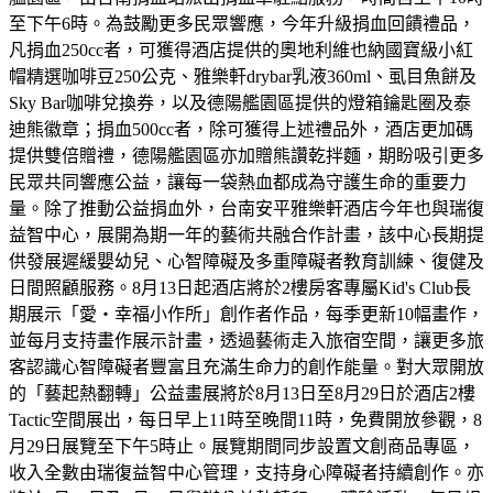
至下午6時。為鼓勵更多民眾響應，今年升級捐血回饋禮品，
凡捐血250cc者，可獲得酒店提供的奧地利維也納國寶級小紅
帽精選咖啡豆250公克、雅樂軒drybar乳液360ml、虱目魚餅及
Sky Bar咖啡兌換券，以及德陽艦園區提供的燈箱鑰匙圈及泰
迪熊徽章；捐血500cc者，除可獲得上述禮品外，酒店更加碼
提供雙倍贈禮，德陽艦園區亦加贈熊讚乾拌麵，期盼吸引更多
民眾共同響應公益，讓每一袋熱血都成為守護生命的重要力
量。除了推動公益捐血外，台南安平雅樂軒酒店今年也與瑞復
益智中心，展開為期一年的藝術共融合作計畫，該中心長期提
供發展遲緩嬰幼兒、心智障礙及多重障礙者教育訓練、復健及
日間照顧服務。8月13日起酒店將於2樓房客專屬Kid's Club長
期展示「愛・幸福小作所」創作者作品，每季更新10幅畫作，
並每月支持畫作展示計畫，透過藝術走入旅宿空間，讓更多旅
客認識心智障礙者豐富且充滿生命力的創作能量。對大眾開放
的「藝起熱翻轉」公益畫展將於8月13日至8月29日於酒店2樓
Tactic空間展出，每日早上11時至晚間11時，免費開放參觀，8
月29日展覽至下午5時止。展覽期間同步設置文創商品專區，
收入全數由瑞復益智中心管理，支持身心障礙者持續創作。亦