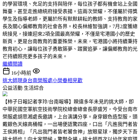
的學習環境、充足的支持與陪伴，每位孩子都有機會站上全國
舞臺，甚至走進總統府接受表揚。這兩次榮耀，不僅屬於得獎
學生及指導老師，更屬於所有默默耕耘的教師、支持教育的家
長及關心偏鄉教育的社會各界。校長林維智強調，7月2度獲總
統接見，接連迎來2項全國最高榮耀，不僅是宅港國小的歷史
新頁，更是台南教育的重要殊榮。未來，宅港國小將持續秉持
教育初心，讓每位孩子勇敢築夢、踏實追夢，讓偏鄉教育的光
芒持續照亮更多孩子的未來。
繼續閱讀
16小時前
挑大師現身台南榮服處小榮眷相見歡
公益活動
生活綜合
【柿子日報記者李玲/台南報導】睽違多年未見的挑大師，卽
中華民國空軍航空技術學院校總會總會長廖盛芳，今受台南市
榮服處胡思湘處長邀請，上台演講分享。身穿銀色造型服，頭
戴銀色天線高桶帽，一出場便語驚四座，口出「凡進我門者皆
王侯將相」「凡出我門者皆老饕食神」放眼星球，獨步天下吾
挑大師也！向大家問候，驚豔全場。挑大師首次以幼年家庭環