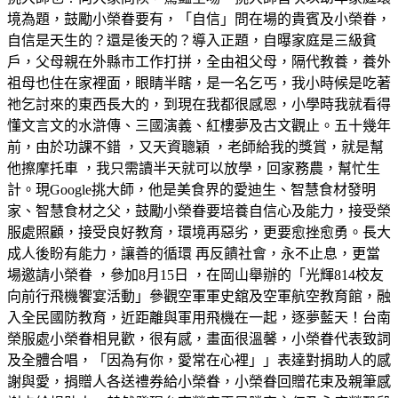
境為題，鼓勵小榮眷要有，「自信」問在場的貴賓及小榮眷，
自信是天生的？還是後天的？導入正題，自曝家庭是三級貧
戶，父母親在外縣市工作打拼，全由祖父母，隔代教養，養外
祖母也住在家裡面，眼睛半瞎，是一名乞丐，我小時候是吃著
祂乞討來的東西長大的，到現在我都很感恩，小學時我就看得
懂文言文的水滸傳、三國演義、紅樓夢及古文觀止。五十幾年
前，由於功課不錯 ，又天資聰穎 ，老師給我的獎賞，就是幫
他擦摩托車 ，我只需讀半天就可以放學，回家務農，幫忙生
計。現Google挑大師，他是美食界的愛迪生、智慧食材發明
家、智慧食材之父，鼓勵小榮眷要培養自信心及能力，接受榮
服處照顧，接受良好教育，環境再惡劣，更要愈挫愈勇。長大
成人後盼有能力，讓善的循環 再反饋社會，永不止息，更當
場邀請小榮眷 ，參加8月15日 ，在岡山舉辦的「光輝814校友
向前行飛機饗宴活動」參觀空軍軍史舘及空軍航空教育館，融
入全民國防教育，近距離與軍用飛機在一起，逐夢藍天！台南
榮服處小榮眷相見歡，很有感，畫面很溫馨，小榮眷代表致詞
及全體合唱，「因為有你，愛常在心裡」」表達對捐助人的感
謝與愛，捐贈人各送禮券給小榮眷，小榮眷回贈花束及親筆感