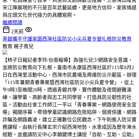
承、老教練堅守教學，到信仰文創與數位推廣，三寮灣田隆宮
宋江陣展現的不只是百年武藝延續，更是地方信仰、家族情感
與庄頭文化世代接力的具體寫照。
繼續閱讀
2天前
青銀攜手守護家園西灣社區防災小尖兵夏令營扎根防災教育
教育
親子育兒
【柿子日報記者李玲/台南報導】為強化兒少網路安全意識，
並將防災教育向下扎根，臺南市永康區西灣社區於115年8月2
日在西灣里活動中心、西灣市民農場及周邊防災示範區，辦理
「115年暑期青春專案暨西灣社區防災小尖兵夏令營」，從上
午9時3至晚間20時，透過青銀共學、實作體驗及夜間避難演
練，讓學童、高齡者與志工共同學習，打造具防災韌性的社
區。活動由社會工作師江一平以「青春專案－網路使用安全宣
導」揭開序幕，帶領學童認識網路危險陷阱、個資保護、網路
詐騙及網路霸凌，建立正確數位公民觀念。下午則進入防災實
務課程，由執行長陳玄宗介紹西灣地勢、水患成因及歷年淹水
經驗，並邀請防災中心李鎮鍵博士講授「自助、互助、公助」