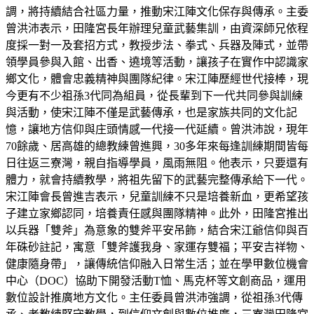
調，將持續結合社區力量，推動宋江陣文化保存與傳承。主委
曾洪沛表示，田隆宮長年辦理兒童武藝集訓，由資深師兄依程
度採一對一及套招方式，教授步法、拳式、兵器及陣式，並帶
領學員參與入館、出香、遶境等活動，讓孩子在實作中認識家
鄉文化，體會忠義精神與團隊紀律。宋江陣歷經世代接棒，現
今更有不少祖孫3代同為組員，從長輩到下一代共同參與訓練
與活動，使宋江陣不僅是武藝傳承，也是家族共同的文化記
憶，讓地方信仰與庄頭情感一代接一代延續。曾洪沛說，現年
70餘歲、居高雄的總教練曾進興，30多年來每逢訓練期間皆每
日往返三寮灣，親自指導學員，風雨無阻。他表示，只要還有
體力，就會持續教學，將祖先留下的武藝完整傳承給下一代。
宋江陣會長曾進吉表示，兒童訓練不只是培養新血，更希望孩
子建立家鄉認同，培養責任感與團隊精神。此外，田隆宮推出
以兵器「雙斧」為意象的雙斧平安吊飾，結合宋江爺信仰與百
年硃砂註記，寓意「雙斧護我身、家運存雙福；平安吉祥物、
健康隨身帶」，讓傳統信仰融入日常生活；並在學甲數位機會
中心（DOC）協助下開發活動T恤、馬克杯等文創商品，運用
數位設計推廣地方文化。主任委員曾洪沛強調，從祖孫3代傳