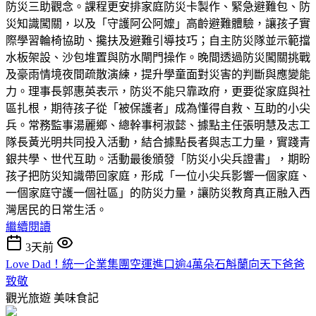
防災三助觀念。課程更安排家庭防災卡製作、緊急避難包、防
災知識闖關，以及「守護阿公阿嬤」高齡避難體驗，讓孩子實
際學習輪椅協助、攙扶及避難引導技巧；自主防災隊並示範擋
水板架設、沙包堆置與防水閘門操作。晚間透過防災闖關挑戰
及豪雨情境夜間疏散演練，提升學童面對災害的判斷與應變能
力。理事長郭惠英表示，防災不能只靠政府，更要從家庭與社
區扎根，期待孩子從「被保護者」成為懂得自救、互助的小尖
兵。常務監事湯麗鄉、總幹事柯淑懿、據點主任張明慧及志工
隊長黃光明共同投入活動，結合據點長者與志工力量，實踐青
銀共學、世代互助。活動最後頒發「防災小尖兵證書」，期盼
孩子把防災知識帶回家庭，形成「一位小尖兵影響一個家庭、
一個家庭守護一個社區」的防災力量，讓防災教育真正融入西
灣居民的日常生活。
繼續閱讀
3天前
Love Dad！統一企業集團空運進口逾4萬朵石斛蘭向天下爸爸
致敬
觀光旅遊
美味食記