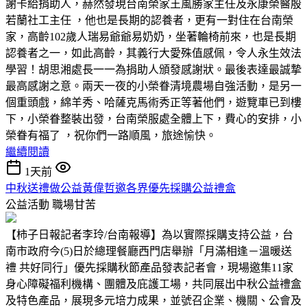
謝卡給捐助人，赫然發現台南榮家王風勝家主任及永康榮醫殷
若蘭社工主任 ，他也是長期的認養者，更有一對住在台南榮
家，高齡102歲人瑞易爺爺易奶奶，坐著輪椅前來，也是長期
認養者之一，如此高齡，其義行大愛殊值感佩，令人永生效法
學習！胡思湘處長一一為捐助人頒發感謝狀。最後表達最誠摯
最高感謝之意。兩天一夜的小榮眷清境農場自強活動，是另一
個重頭戲，綿羊秀、哈薩克馬術秀正等著他們，遊覽車已到樓
下，小榮眷整裝出發，台南榮服處全體上下，費心的安排，小
榮眷有福了 ，祝你們一路順風，旅途愉快。
繼續閱讀
1天前
中秋送禮做公益黃偉哲邀各界優先採購公益禮盒
公益活動
職場甘苦
【柿子日報記者李玲/台南報導】為以實際採購支持公益，台
南市政府今(5)日於總理餐廳西門店舉辦「月滿相逢－溫暖送
禮 共好同行」優先採購秋節產品發表記者會，現場邀集11家
身心障礙福利機構、團體及庇護工場，共同展出中秋公益禮盒
及特色產品，展現多元培力成果，並號召企業、機關、公會及