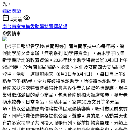
光。
繼續閱讀
4天前
南台南家扶集愛助學特賣傳希望
戀愛情事
【柿子日報記者李玲/台南報導】南台南家扶中心每年寒、暑
假開學前夕會舉辦「無窮系列-助學特賣會」，為求學子收集
新學期所需的教育資源。2026年秋季助學特賣會從8月3日上午
9點開始，於台南郵局屬路、永樂、原佃及安南四大支局同步
登場，活動一連舉辦兩天（8月3日至8月4日），每日自上午9
點至下午4點半，全力突破特匯聚助學，所得將匯聚助學。南
台南家扶這次特賣會獲得社會各界企業與民眾熱情響應，現場
集琳瑯瑯滿目的愛心商品，包含台南劍橋大飯店餐券、鴨母老
撾水餃券、日常食品、生活用品、家電3C及文具等多元品
項，皆以公益結優惠價格提供民眾熱情響應，吸引市民前來尋
寶，同時消費優惠價格提供公益。難能可貴的是，活動當天也
有許多家扶學子共同投入服務行列。從前期物資整理、分類上
架，到活動現場熱情介紹商品，孩子們參與實際參與，不僅學