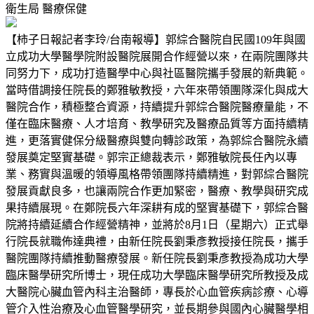
衛生局
醫療保健
【柿子日報記者李玲/台南報導】郭綜合醫院自民國109年與國
立成功大學醫學院附設醫院展開合作經營以來，在兩院團隊共
同努力下，成功打造醫學中心與社區醫院攜手發展的新典範。
當時借調接任院長的鄭雅敏教授，六年來帶領團隊深化與成大
醫院合作，積極整合資源，持續提升郭綜合醫院醫療量能，不
僅在臨床醫療、人才培育、教學研究及醫療品質等方面持續精
進，更落實健保分級醫療與雙向轉診政策，為郭綜合醫院永續
發展奠定堅實基礎。郭宗正總裁表示，鄭雅敏院長任內以專
業、務實與溫暖的領導風格帶領團隊持續精進，對郭綜合醫院
發展貢獻良多，也讓兩院合作更加緊密，醫療、教學與研究成
果持續展現。在鄭院長六年深耕有成的堅實基礎下，郭綜合醫
院將持續延續合作經營精神，並將於8月1日（星期六）正式舉
行院長就職佈達典禮，由新任院長劉秉彥教授接任院長，攜手
醫院團隊持續推動醫療發展。新任院長劉秉彥教授為成功大學
臨床醫學研究所博士，現任成功大學臨床醫學研究所教授及成
大醫院心臟血管內科主治醫師，專長於心血管疾病診療、心導
管介入性治療及心血管醫學研究，並長期參與國內心臟醫學相