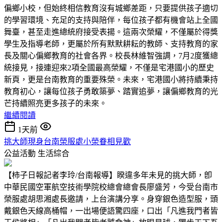
偏鄉小校，但始終相信教育沒有城鄉差距，只要提供孩子適切
的學習環境、充足的支持與陪伴，每位孩子都有機會站上全國
舞臺，甚至走進總統府接受表揚。這兩次榮耀，不僅屬於得獎
學生及指導老師，更屬於所有默默耕耘的教師、支持教育的家
長及關心偏鄉教育的社會各界。校長林維智強調，7月2度獲總
統接見，接連迎來2項全國最高榮耀，不僅是宅港國小的歷史
新頁，更是台南教育的重要殊榮。未來，宅港國小將持續秉持
教育初心，讓每位孩子勇敢築夢、踏實追夢，讓偏鄉教育的光
芒持續照亮更多孩子的未來。
繼續閱讀
1天前
挑大師現身台南榮服處小榮眷相見歡
公益活動
生活綜合
【柿子日報記者李玲/台南報導】睽違多年未見的挑大師，卽
中華民國空軍航空技術學院校總會總會長廖盛芳，今受台南市
榮服處胡思湘處長邀請，上台演講分享。身穿銀色造型服，頭
戴銀色天線高桶帽，一出場便語驚四座，口出「凡進我門者皆