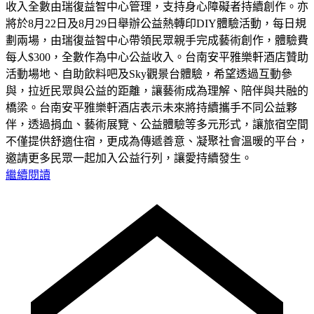
收入全數由瑞復益智中心管理，支持身心障礙者持續創作。亦
將於8月22日及8月29日舉辦公益熱轉印DIY體驗活動，每日規
劃兩場，由瑞復益智中心帶領民眾親手完成藝術創作，體驗費
每人$300，全數作為中心公益收入。台南安平雅樂軒酒店贊助
活動場地、自助飲料吧及Sky觀景台體驗，希望透過互動參
與，拉近民眾與公益的距離，讓藝術成為理解、陪伴與共融的
橋梁。台南安平雅樂軒酒店表示未來將持續攜手不同公益夥
伴，透過捐血、藝術展覽、公益體驗等多元形式，讓旅宿空間
不僅提供舒適住宿，更成為傳遞善意、凝聚社會溫暖的平台，
邀請更多民眾一起加入公益行列，讓愛持續發生。
繼續閱讀