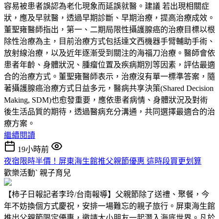
容易被患者誤認為老化現象而延誤就醫。建議 若出現相關症
狀，應及早就醫，透過早期診斷、早期治療，提高治療成效。
董聖雍醫師指出，第一、二期局限性攝護腺癌的治療目標以根
除性治療為主，目前治療方式包括達文西機器手臂輔助手術、
放射線治療，以及近年逐漸受到關注的海福刀治療。醫師會依
患者年齡、身體狀況、腫瘤位置及疾病期別等因素，評估最適
合的治療方式。董聖雍醫師表示，治療沒有單一標準答案，隨
著攝護腺癌治療方式日益多元，醫病共享決策(Shared Decision
Making, SDM)也愈發重要，應依患者病情、身體狀況及對術
後生活品質的期待，透過醫病充分溝通，共同選擇最適合的治
療方案。
繼續閱讀
19小時前
夜宿限時半價！屏東海生館推父親節優惠 這時段買更划算
歡樂活動ˋ
親子育兒
【柿子日報記者李玲/台南報導】父親節除了送禮、聚餐，今
年不妨換個方式慶祝，安排一場難忘的親子旅行。屏東海生館
推出父親節限定優惠，邀請大小朋友一起潛入海底世界。凡於