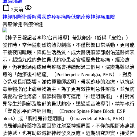
繼續閱讀
2天前
神經阻斷術緩解帶狀皰疹疼痛降低皰疹後神經痛風險
醫療保健
醫療保健
【柿子日報記者李玲/台南報導】帶狀皰疹（俗稱「皮蛇」）
發作時，常伴隨劇烈灼熱與刺痛，不僅影響日常活動，更可能
干擾夜間睡眠，降低生活品質。成大醫院麻醉部謝佑蓮醫師表
示，超過九成的急性帶狀皰疹患者會經歷急性疼痛，經治療
後，仍有超過兩成患者疼痛會持續超過三個月，演變為難以治
癒的「皰疹後神經痛」（Postherpetic Neuralgia, PHN），對身
心造成長期影響。謝佑蓮醫師說明，帶狀皰疹的治療，以抗病
毒藥物搭配止痛藥物為主。為了更有效控制急性疼痛，並預防
演變為慢性疼痛，麻醉科醫師可運用「神經阻斷術」，針對常
見發生於胸部及腹部的帶狀皰疹，透過超音波導引，精準執行
「豎脊肌平面神經阻斷」（Erector Spinae Plane Block, ESP
block）或「胸椎旁神經阻斷」（Paravertebral Block, PVB），
將局部麻醉藥物及類固醇注射至神經周圍，不僅能阻斷疼痛訊
號傳遞，也有助於減輕神經發炎反應。近期研究證實，接受神