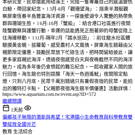
本研究室，民眾還能用硅藻土，完成一隻專屬自己的感溫變色
白鯨，帶回家紀念。 l 3月-8月「觀珊望海」：搭乘半潛艇觀
察屏東恆春半島豐富海洋資源，一探後壁湖令人驚艷的熱帶魚
群與珊瑚生態。 l 6月-10月「蟹逅」：結合港口社區進行夜間
陸蟹觀察與護蟹行動，幸運的話能遇見正抱著卵的母蟹從陸上
往海邊移動。 l 11月-隔年2月「踏水巡田」：前往龍水社區體
驗摸黃金蜆、拔蘿蔔，感受農村人文風情。屏東海生館藉由父
親節限定優惠，鼓勵民眾放下忙碌生活，把時間留給彼此，讓
更多家庭親近海洋，透過夜宿感受白天與夜晚截然不同的海洋
魅力。成為多年後仍會想起的難忘紀念，一起收藏家人間的旅
行回憶。海生館也特別提醒「海天一色逍遙魷」夜間限定點
燈，只到八月底，民眾千萬別錯過只有暑假夜宿的民眾，能拍
出的獨特打卡點。【父親節夜宿海生館半價優惠】活動詳情：
https://www.aquarium.com.tw/event.asp?ID=572
繼續閱讀
1天前
偏鄉孩子無限的潛能與希望！宅港國小生命教育與科學教育雙
雙綻放全國光芒
教育
生活綜合