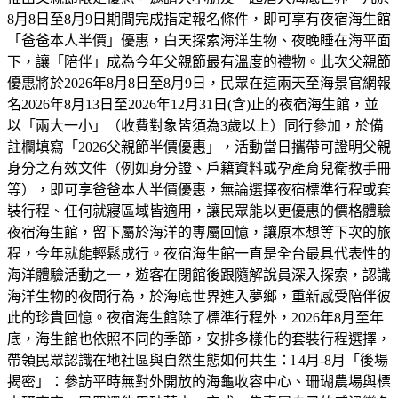
8月8日至8月9日期間完成指定報名條件，即可享有夜宿海生館
「爸爸本人半價」優惠，白天探索海洋生物、夜晚睡在海平面
下，讓「陪伴」成為今年父親節最有溫度的禮物。此次父親節
優惠將於2026年8月8日至8月9日，民眾在這兩天至海景官網報
名2026年8月13日至2026年12月31日(含)止的夜宿海生館，並
以「兩大一小」（收費對象皆須為3歲以上）同行參加，於備
註欄填寫「2026父親節半價優惠」，活動當日攜帶可證明父親
身分之有效文件（例如身分證、戶籍資料或孕產育兒衛教手冊
等），即可享爸爸本人半價優惠，無論選擇夜宿標準行程或套
裝行程、任何就寢區域皆適用，讓民眾能以更優惠的價格體驗
夜宿海生館，留下屬於海洋的專屬回憶，讓原本想等下次的旅
程，今年就能輕鬆成行。夜宿海生館一直是全台最具代表性的
海洋體驗活動之一，遊客在閉館後跟隨解說員深入探索，認識
海洋生物的夜間行為，於海底世界進入夢鄉，重新感受陪伴彼
此的珍貴回憶。夜宿海生館除了標準行程外，2026年8月至年
底，海生館也依照不同的季節，安排多樣化的套裝行程選擇，
帶領民眾認識在地社區與自然生態如何共生：l 4月-8月「後場
揭密」：參訪平時無對外開放的海龜收容中心、珊瑚農場與標