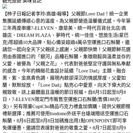
觀光旅遊
美味食記
【柿子日報記者李玲/高雄\報導】父親節Love Dad！統一企業
集團延續傳遞心意的溫度，為父親節營造溫馨儀式感，今年第
三年再度串連7-ELEVEN、康是美、統一時代百貨台北店/高
雄店、DREAM PLAZA、夢時代、統一佳佳、悠旅生活(星巴
克)等超過10大品牌，貼心備妥超過4萬朵空運進口石斛蘭，邀
請您一起向全天下父親送上感謝，父親節快樂！父親節鮮花選
用由泰國進口的「銀河」品種石斛蘭，象徵剛毅與溫柔並存的
父愛，被譽為「父親之花」，代表對爸爸堅定守護與無私奉獻
的感念。今年的精緻花盒設計延續「Love Dad」主題，融合
黑、紫、金高貴色調，展現內斂卻深沉的情感厚度，父愛如
蘭，默默綻放，「Love Dad」點亮心中愛意，向天下偉大的父
親致敬，送上最體面且溫暖的節日祝福。自8月5日起至8月8
日，7-ELEVEN限定門市販售空運進口石斛蘭(售價188元/
支)，另有限量CupiCho精品巧克力禮盒加價購，提供父親節贈
禮新選擇；推薦可使用foodomo外送平台遠端贈送空運進口石
斛蘭，8月6日起至8月8日加碼推出用1點OPENPOINT即可享
免運優惠，邀請您表達對爸爸的敬重之愛。8月7日起至8月9