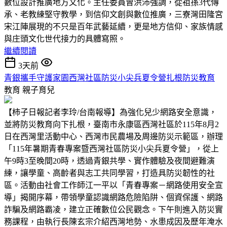
數位設計推廣地方文化。主任委員曾洪沛強調，從祖孫3代傳
承、老教練堅守教學，到信仰文創與數位推廣，三寮灣田隆宮
宋江陣展現的不只是百年武藝延續，更是地方信仰、家族情感
與庄頭文化世代接力的具體寫照。
繼續閱讀
3天前
青銀攜手守護家園西灣社區防災小尖兵夏令營扎根防災教育
教育
親子育兒
【柿子日報記者李玲/台南報導】為強化兒少網路安全意識，
並將防災教育向下扎根，臺南市永康區西灣社區於115年8月2
日在西灣里活動中心、西灣市民農場及周邊防災示範區，辦理
「115年暑期青春專案暨西灣社區防災小尖兵夏令營」，從上
午9時3至晚間20時，透過青銀共學、實作體驗及夜間避難演
練，讓學童、高齡者與志工共同學習，打造具防災韌性的社
區。活動由社會工作師江一平以「青春專案－網路使用安全宣
導」揭開序幕，帶領學童認識網路危險陷阱、個資保護、網路
詐騙及網路霸凌，建立正確數位公民觀念。下午則進入防災實
務課程，由執行長陳玄宗介紹西灣地勢、水患成因及歷年淹水