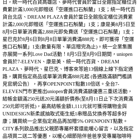
日，統一時代百貨高雄店、夢時代會員於當日全館指定櫃位消
費累計滿3,000元即贈送「空運進口石斛蘭」1支；統一時代百
貨台北店、DREAM PLAZA會員於當日全館指定櫃位消費累
計滿2,000元即贈送「空運進口石斛蘭」1支；康是美8月5日至
8月9日單筆消費滿2,888元即免費送「空運進口石斛蘭」1支；
星巴克於8月6日到8月8日單筆消費滿888元，即可獲得「空運
進口石斛蘭」1支(數量有限、單店贈完為止)。統一企業集團
亦展開一系列Love Dad活動！8月5日至8月9日期間，uniopen
會員於7-ELEVEN、康是美、統一時代百貨、DREAM
PLAZA、夢時代、星巴克、博客來等逾13個線上線下指定通
路，購買指定商品或單筆消費滿888元起 (各通路滿額門檻請
見官網公告），再享OPENPOINT點數10倍送。全台7-
ELEVEN門市更推出uniopen會員消費滿額優惠三重送活動，
結帳金額滿250元送20元滿額折價券(至8月11日止下次消費滿
250元即可折抵)，最高結帳金額1,111元就可獲得購物金與
UNIDESIGN新柔感抽取式衛生紙1串贈品兌換券等超多好
康；購買統一企業指定商品再加贈5% OPENPOINT點數。
CITY系列飲品推出父親節專屬杯套還能暖心留言，以及指定
品項買二送二等優惠，以暖心細節陪伴爸爸享受專屬咖啡時