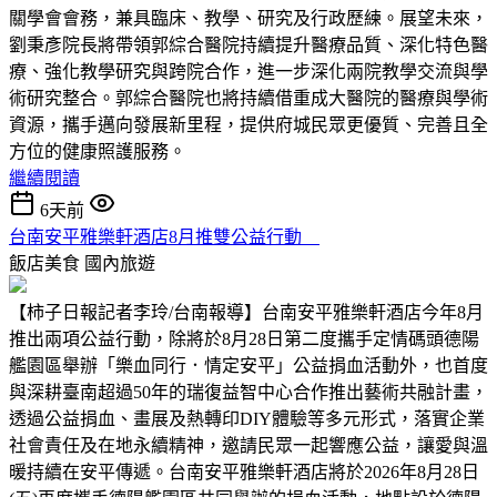
關學會會務，兼具臨床、教學、研究及行政歷練。展望未來，
劉秉彥院長將帶領郭綜合醫院持續提升醫療品質、深化特色醫
療、強化教學研究與跨院合作，進一步深化兩院教學交流與學
術研究整合。郭綜合醫院也將持續借重成大醫院的醫療與學術
資源，攜手邁向發展新里程，提供府城民眾更優質、完善且全
方位的健康照護服務。
繼續閱讀
6天前
台南安平雅樂軒酒店8月推雙公益行動
飯店美食
國內旅遊
【柿子日報記者李玲/台南報導】台南安平雅樂軒酒店今年8月
推出兩項公益行動，除將於8月28日第二度攜手定情碼頭德陽
艦園區舉辦「樂血同行．情定安平」公益捐血活動外，也首度
與深耕臺南超過50年的瑞復益智中心合作推出藝術共融計畫，
透過公益捐血、畫展及熱轉印DIY體驗等多元形式，落實企業
社會責任及在地永續精神，邀請民眾一起響應公益，讓愛與溫
暖持續在安平傳遞。台南安平雅樂軒酒店將於2026年8月28日