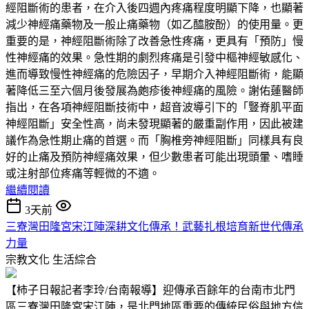
經阻斷術的患者，在介入後四週內疼痛程度明顯下降，也顯著
減少神經痛藥物及一般止痛藥物（如乙醯胺酚）的使用量。更
重要的是，神經阻斷術除了改善急性疼痛，更具有「預防」慢
性神經痛的效果。急性期的劇烈疼痛是引發中樞神經敏感化、
進而導致慢性神經痛的危險因子，早期介入神經阻斷術，能顯
著降低三至六個月後發展為皰疹後神經痛的風險。謝佑蓮醫師
指出，在各項神經阻斷技術中，超音波導引下的「豎脊肌平面
神經阻斷」安全性高，尚未發現顯著的嚴重副作用，因此被建
議作為急性期止痛的首選。而「胸椎旁神經阻斷」同樣具有良
好的止痛及預防神經痛效果，但少數患者可能出現頭暈、嗜睡
或注射部位疼痛等輕微的不適。
繼續閱讀
3天前
三寮灣田隆宮宋江陣深耕文化傳承！武藝扎根培育新世代傳承
力量
宗教文化
生活綜合
【柿子日報記者李玲/台南報導】迎傳承百餘年的台南市北門
區三寮灣田隆宮宋江陣，是北門地區重要的傳統民俗與地方信