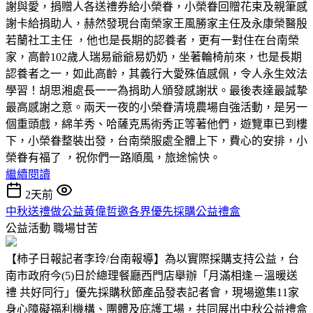
謝與愛，捐贈人各送禮券給小榮眷，小榮眷回贈花束及親筆感
謝卡給捐助人，赫然發現台南榮家王風勝家主任及永康榮醫殷
若蘭社工主任 ，他也是長期的認養者，更有一對住在台南榮
家，高齡102歲人瑞易爺爺易奶奶，坐著輪椅前來，也是長期
認養者之一，如此高齡，其義行大愛殊值感佩，令人永生效法
學習！胡思湘處長一一為捐助人頒發感謝狀。最後表達最誠摯
最高感謝之意。兩天一夜的小榮眷清境農場自強活動，是另一
個重頭戲，綿羊秀、哈薩克馬術秀正等著他們，遊覽車已到樓
下，小榮眷整裝出發，台南榮服處全體上下，費心的安排，小
榮眷有福了 ，祝你們一路順風，旅途愉快。
繼續閱讀
2天前
中秋送禮做公益黃偉哲邀各界優先採購公益禮盒
公益活動
職場甘苦
【柿子日報記者李玲/台南報導】為以實際採購支持公益，台
南市政府今(5)日於總理餐廳西門店舉辦「月滿相逢－溫暖送
禮 共好同行」優先採購秋節產品發表記者會，現場邀集11家
身心障礙福利機構、團體及庇護工場，共同展出中秋公益禮盒