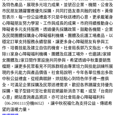
及特色產品，展現多元培力成果，並號召企業、機關、公會及
市民朋友踴躍響應優先採購，共同打造友善共融的城市。黃偉
哲表示，每一份公益禮盒不只是中秋送禮的心意，更承載著身
心障礙朋友努力學習、工作與成長的成果。市府持續推動身心
障礙者多元支持服務，透過優先採購政策，鼓勵各機關、企業
及民間團體採購身心障礙福利機構、團體及庇護工場產品，以
穩定訂單支持服務永續發展，讓更多身心障礙朋友有參與工
作、培養技能及建立自信的機會。社會局長郭乃文指出，今年
除11家身心障礙福利機構、團體及庇護工場外，也邀請2家婦
女團體及2家日間作業設施共同參與，希望透過中秋重要銷售
檔期，讓更多民眾看見不同族群經由專業培力與技能訓練所展
現的多元能力與產品價值。社會局說明，今年各單位推出多款
中秋公益禮盒，從經典糕餅、烘焙點心到特色伴手禮一應俱
全，可滿足企業採購及民眾送禮需求。歡迎各界踴躍支持優先
採購，電子型錄可至社會局官網最新消息下載，或至「台南好
心意」網站查詢產品資訊，亦可洽社會局身心障礙福利科
（06-2991111分機8652），讓中秋祝福化為支持公益、傳遞希
望的溫暖力量。