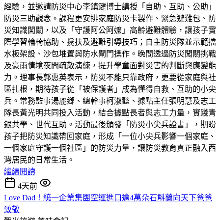
經驗，並邀請防災中心李鎮鍵博士講授「自助、互助、公助」
防災三助觀念。課程更安排家庭防災卡製作、緊急避難包、防
災知識闖關，以及「守護阿公阿嬤」高齡避難體驗，讓孩子實
際學習輪椅協助、攙扶及避難引導技巧；自主防災隊並示範擋
水板架設、沙包堆置與防水閘門操作。晚間透過防災闖關挑戰
及豪雨情境夜間疏散演練，提升學童面對災害的判斷與應變能
力。理事長郭惠英表示，防災不能只靠政府，更要從家庭與社
區扎根，期待孩子從「被保護者」成為懂得自救、互助的小尖
兵。常務監事湯麗鄉、總幹事柯淑懿、據點主任張明慧及志工
隊長黃光明共同投入活動，結合據點長者與志工力量，實踐青
銀共學、世代互助。活動最後頒發「防災小尖兵證書」，期盼
孩子把防災知識帶回家庭，形成「一位小尖兵影響一個家庭、
一個家庭守護一個社區」的防災力量，讓防災教育真正融入西
灣居民的日常生活。
繼續閱讀
4天前
Love Dad！統一企業集團空運進口逾4萬朵石斛蘭向天下爸爸
致敬