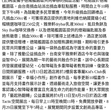
(五)再度攜手德陽艦園區共同舉辦的捐血活動，地點設於德陽
艦園區，由台南捐血站派出捐血車駐點服務，時間自上午10時
至下午6時。為鼓勵更多民眾響應，今年升級捐血回饋禮品，
凡捐血250cc者，可獲得酒店提供的奧地利維也納國寶級小紅
帽精選咖啡豆250公克、雅樂軒drybar乳液360ml、虱目魚餅及
Sky Bar咖啡兌換券，以及德陽艦園區提供的燈箱鑰匙圈及泰
迪熊徽章；捐血500cc者，除可獲得上述禮品外，酒店更加碼
提供雙倍贈禮，德陽艦園區亦加贈熊讚乾拌麵，期盼吸引更多
民眾共同響應公益，讓每一袋熱血都成為守護生命的重要力
量。除了推動公益捐血外，台南安平雅樂軒酒店今年也與瑞復
益智中心，展開為期一年的藝術共融合作計畫，該中心長期提
供發展遲緩嬰幼兒、心智障礙及多重障礙者教育訓練、復健及
日間照顧服務。8月13日起酒店將於2樓房客專屬Kid's Club長
期展示「愛・幸福小作所」創作者作品，每季更新10幅畫作，
並每月支持畫作展示計畫，透過藝術走入旅宿空間，讓更多旅
客認識心智障礙者豐富且充滿生命力的創作能量。對大眾開放
的「藝起熱翻轉」公益畫展將於8月13日至8月29日於酒店2樓
Tactic空間展出，每日早上11時至晚間11時，免費開放參觀，8
月29日展覽至下午5時止。展覽期間同步設置文創商品專區，