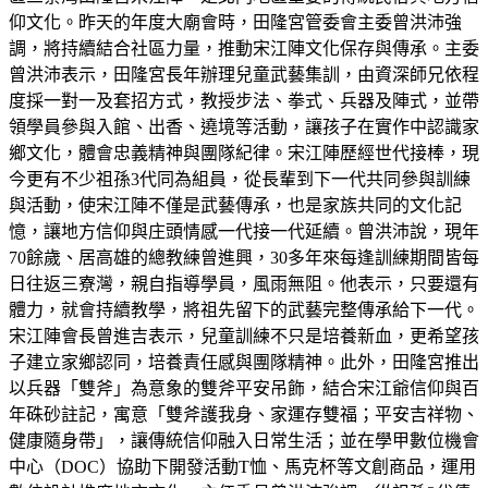
仰文化。昨天的年度大廟會時，田隆宮管委會主委曾洪沛強
調，將持續結合社區力量，推動宋江陣文化保存與傳承。主委
曾洪沛表示，田隆宮長年辦理兒童武藝集訓，由資深師兄依程
度採一對一及套招方式，教授步法、拳式、兵器及陣式，並帶
領學員參與入館、出香、遶境等活動，讓孩子在實作中認識家
鄉文化，體會忠義精神與團隊紀律。宋江陣歷經世代接棒，現
今更有不少祖孫3代同為組員，從長輩到下一代共同參與訓練
與活動，使宋江陣不僅是武藝傳承，也是家族共同的文化記
憶，讓地方信仰與庄頭情感一代接一代延續。曾洪沛說，現年
70餘歲、居高雄的總教練曾進興，30多年來每逢訓練期間皆每
日往返三寮灣，親自指導學員，風雨無阻。他表示，只要還有
體力，就會持續教學，將祖先留下的武藝完整傳承給下一代。
宋江陣會長曾進吉表示，兒童訓練不只是培養新血，更希望孩
子建立家鄉認同，培養責任感與團隊精神。此外，田隆宮推出
以兵器「雙斧」為意象的雙斧平安吊飾，結合宋江爺信仰與百
年硃砂註記，寓意「雙斧護我身、家運存雙福；平安吉祥物、
健康隨身帶」，讓傳統信仰融入日常生活；並在學甲數位機會
中心（DOC）協助下開發活動T恤、馬克杯等文創商品，運用