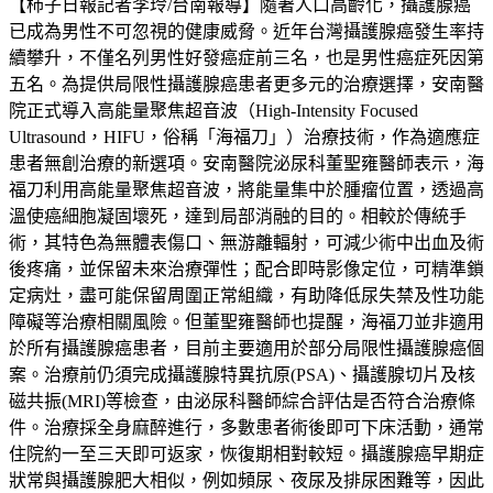
【柿子日報記者李玲/台南報導】隨著人口高齡化，攝護腺癌
已成為男性不可忽視的健康威脅。近年台灣攝護腺癌發生率持
續攀升，不僅名列男性好發癌症前三名，也是男性癌症死因第
五名。為提供局限性攝護腺癌患者更多元的治療選擇，安南醫
院正式導入高能量聚焦超音波（High-Intensity Focused
Ultrasound，HIFU，俗稱「海福刀」）治療技術，作為適應症
患者無創治療的新選項。安南醫院泌尿科董聖雍醫師表示，海
福刀利用高能量聚焦超音波，將能量集中於腫瘤位置，透過高
溫使癌細胞凝固壞死，達到局部消融的目的。相較於傳統手
術，其特色為無體表傷口、無游離輻射，可減少術中出血及術
後疼痛，並保留未來治療彈性；配合即時影像定位，可精準鎖
定病灶，盡可能保留周圍正常組織，有助降低尿失禁及性功能
障礙等治療相關風險。但董聖雍醫師也提醒，海福刀並非適用
於所有攝護腺癌患者，目前主要適用於部分局限性攝護腺癌個
案。治療前仍須完成攝護腺特異抗原(PSA)、攝護腺切片及核
磁共振(MRI)等檢查，由泌尿科醫師綜合評估是否符合治療條
件。治療採全身麻醉進行，多數患者術後即可下床活動，通常
住院約一至三天即可返家，恢復期相對較短。攝護腺癌早期症
狀常與攝護腺肥大相似，例如頻尿、夜尿及排尿困難等，因此