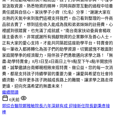
習汲取資源、熟悉物資的精神，同時與群眾互動的過程中培養
責任感與自信心。家扶學子小齊（化名）分享：“謝謝大家在
炎熱的天氣中來到我們這裡支持我們，自己看到整理的一件商
品就去賣了，想到這些收入能成為我和弟弟妹妹的註冊費，心
裡感到很踏實，也充滿了成就感。”南台南家扶幼委員會楊政
達主委表示，非常感謝所有捐獻物資的企業夥伴及善心人士，
正有大家的愛心支持，才能共同築起這座助學平台。特賣會的
每一筆收入都將轉化為孩子們的助學資源，切實感愧不敢面對
家庭開學季的經濟壓力，陪伴孩子們勇敢邁向求學之路！「無
盡-助學特賣會」8月3日至4日兩日上午9點至下午4點半開放持
續，誠摯邀請台南鄉親相揪來逛特賣、做公益。您的每一次消
費，都是支持孩子持續學習的重要力量，讓愛與希望在社會持
續流動，陪伴更多孩子跨越成長路上的難關、讓求學之路走得
更遠，迎向充滿希望的無盡未來！
繼續閱讀
6天前
郭綜合醫院鄭雅敏院長六年深耕有成 迎接新任院長劉秉彥接
棒