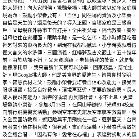
王侯將相」「凡出我門者皆老饕食神」放眼星球，獨步天下吾
挑大師也！向大家問候，驚豔全場。挑大師首次以幼年家庭環
境為題，鼓勵小榮眷要有，「自信」問在場的貴賓及小榮眷，
自信是天生的？還是後天的？導入正題，自曝家庭是三級貧
戶，父母親在外縣市工作打拼，全由祖父母，隔代教養，養外
祖母也住在家裡面，眼睛半瞎，是一名乞丐，我小時候是吃著
祂乞討來的東西長大的，到現在我都很感恩，小學時我就看得
懂文言文的水滸傳、三國演義、紅樓夢及古文觀止。五十幾年
前，由於功課不錯 ，又天資聰穎 ，老師給我的獎賞，就是幫
他擦摩托車 ，我只需讀半天就可以放學，回家務農，幫忙生
計。現Google挑大師，他是美食界的愛迪生、智慧食材發明
家、智慧食材之父，鼓勵小榮眷要培養自信心及能力，接受榮
服處照顧，接受良好教育，環境再惡劣，更要愈挫愈勇。長大
成人後盼有能力，讓善的循環 再反饋社會，永不止息，更當
場邀請小榮眷 ，參加8月15日 ，在岡山舉辦的「光輝814校友
向前行飛機饗宴活動」參觀空軍軍史舘及空軍航空教育館，融
入全民國防教育，近距離與軍用飛機在一起，逐夢藍天！台南
榮服處小榮眷相見歡，很有感，畫面很溫馨，小榮眷代表致詞
及全體合唱，「因為有你，愛常在心裡」」表達對捐助人的感