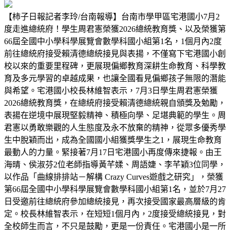
【柿子日報記者李玲/台南報導】台南市學甲區宅港國小7月2
度走進總統府！學生周君憲榮獲2026總統教育獎、以及榮獲第
66屆全國中小學科學展覽會數學科國小組第1名，1個月內2度
前往總統府接受賴清德總統接見與表揚，不僅寫下宅港國小創
校以來的重要里程碑，更展現偏鄉教育深耕生命教育、科學教
育及多元學習的卓越成果，也讓全國看見偏鄉孩子無限的潛能
與希望。宅港國小校長林維智表示，7月3日學生周君憲榮獲
2026總統教育獎，在總統府接受賴清德總統親自頒獎及勉勵，
表揚在逆境中展現堅毅精神、積極向學、足堪典範的學生。周
君憲以勇敢樂觀的人生態度及永不放棄的精神，從眾多優秀學
生中脫穎而出，成為全國國小組獲獎學生之1，展現生命教育
最動人的力量。緊接著7月17日宅港國小再度傳來捷報。由王
海晴、侯淑芬2位老師指導黃芊媃、周語婕、李芊穎3位同學，
以作品「曲線排排站－解構 Crazy Curves遊戲之研究」，榮獲
第66屆全國中小學科學展覽會數學科國小組第1名，並於7月27
日受邀前往總統府參加總統接見，再次接受國家最高層級的肯
定。校長林維智表示，在短短1個月內，2度接受總統接見，對
全校師生而言，不只是鼓勵，更是一份責任。宅港國小是一所