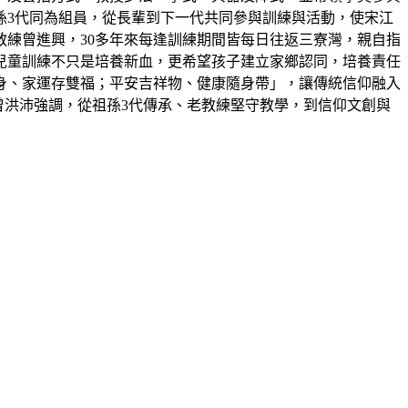
孫3代同為組員，從長輩到下一代共同參與訓練與活動，使宋江
教練曾進興，30多年來每逢訓練期間皆每日往返三寮灣，親自指
兒童訓練不只是培養新血，更希望孩子建立家鄉認同，培養責任
身、家運存雙福；平安吉祥物、健康隨身帶」，讓傳統信仰融入
曾洪沛強調，從祖孫3代傳承、老教練堅守教學，到信仰文創與