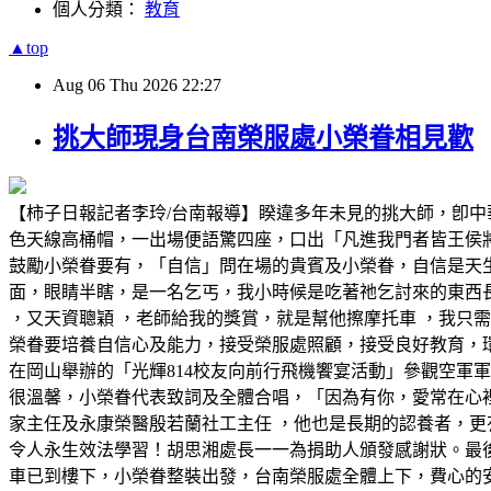
個人分類：
教育
▲top
Aug
06
Thu
2026
22:27
挑大師現身台南榮服處小榮眷相見歡
【柿子日報記者李玲/台南報導】睽違多年未見的挑大師，卽
色天線高桶帽，一出場便語驚四座，口出「凡進我門者皆王侯
鼓勵小榮眷要有，「自信」問在場的貴賓及小榮眷，自信是天
面，眼睛半瞎，是一名乞丐，我小時候是吃著祂乞討來的東西
，又天資聰穎 ，老師給我的獎賞，就是幫他擦摩托車 ，我只需
榮眷要培養自信心及能力，接受榮服處照顧，接受良好教育，環
在岡山舉辦的「光輝814校友向前行飛機饗宴活動」參觀空軍
很溫馨，小榮眷代表致詞及全體合唱，「因為有你，愛常在心
家主任及永康榮醫殷若蘭社工主任 ，他也是長期的認養者，更
令人永生效法學習！胡思湘處長一一為捐助人頒發感謝狀。最
車已到樓下，小榮眷整裝出發，台南榮服處全體上下，費心的