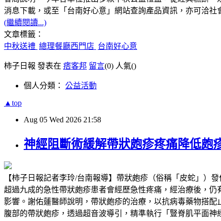
消息下載，或至「台南好心意」網站查詢產品資訊，亦可洽社會局身
(繼續閱讀...)
文章標籤：
中秋送禮
總理餐廳西門店
台南好心意
柿子日報 發表在
痞客邦
留言
(0)
人氣(
)
個人分類：
公益活動
▲top
Aug
05
Wed
2026
21:58
神經阻斷術緩解帶狀皰疹疼痛降低皰
【柿子日報記者李玲/台南報導】帶狀皰疹（俗稱「皮蛇」）
超過九成的急性帶狀皰疹患者會經歷急性疼痛，經治療後，仍有超過兩成
影響。謝佑蓮醫師說明，帶狀皰疹的治療，以抗病毒藥物搭配
腹部的帶狀皰疹，透過超音波導引，精準執行「豎脊肌平面神經阻斷」（Erector