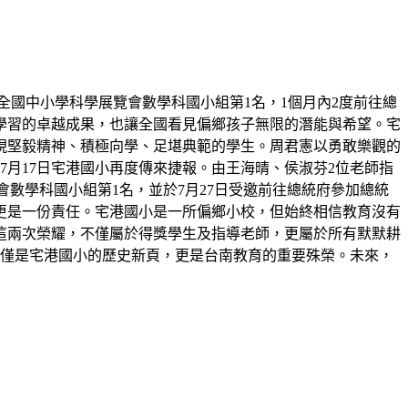
屆全國中小學科學展覽會數學科國小組第1名，1個月內2度前往總
學習的卓越成果，也讓全國看見偏鄉孩子無限的潛能與希望。宅
展現堅毅精神、積極向學、足堪典範的學生。周君憲以勇敢樂觀的
月17日宅港國小再度傳來捷報。由王海晴、侯淑芬2位老師指
展覽會數學科國小組第1名，並於7月27日受邀前往總統府參加總統
更是一份責任。宅港國小是一所偏鄉小校，但始終相信教育沒有
這兩次榮耀，不僅屬於得獎學生及指導老師，更屬於所有默默耕
不僅是宅港國小的歷史新頁，更是台南教育的重要殊榮。未來，