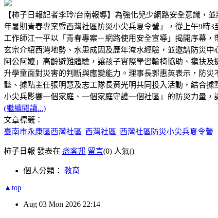
【柿子日報記者李玲/台南報導】為強化兒少網路安全意識，並將
年暑期青春專案暨西灣社區防災小尖兵夏令營」，從上午9時3
工作師江一平以「青春專案－網路使用安全宣導」揭開序幕，
玄宗介紹西灣地勢、水患成因及歷年淹水經驗，並邀請防災中
阿公阿嬤」高齡避難體驗，讓孩子實際學習輪椅協助、攙扶及
升學童面對災害的判斷與應變能力。理事長郭惠英表示，防災
懿、據點主任張明慧及志工隊長黃光明共同投入活動，結合據
小尖兵影響一個家庭、一個家庭守護一個社區」的防災力量，
(繼續閱讀...)
文章標籤：
臺南市永康區西灣社區
西灣社區
西灣社區防災小尖兵夏令營
柿子日報 發表在
痞客邦
留言
(0)
人氣(
)
個人分類：
教育
▲top
Aug
03
Mon
2026
22:14