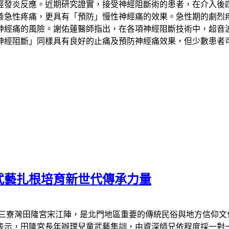
經發炎反應。近期研究證實，接受神經阻斷術的患者，在介入後
善急性疼痛，更具有「預防」慢性神經痛的效果。急性期的劇烈
神經痛的風險。謝佑蓮醫師指出，在各項神經阻斷技術中，超音
神經阻斷」同樣具有良好的止痛及預防神經痛效果，但少數患者
武藝扎根培育新世代傳承力量
區三寮灣田隆宮宋江陣，是北門地區重要的傳統民俗與地方信仰文
表示，田隆宮長年辦理兒童武藝集訓，由資深師兄依程度採一對