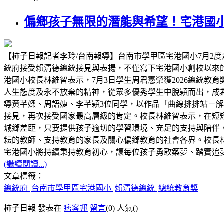
偏鄉孩子無限的潛能與希望！宅港國
【柿子日報記者李玲/台南報導】台南市學甲區宅港國小7月2度
統府接受賴清德總統接見與表揚，不僅寫下宅港國小創校以來
港國小校長林維智表示，7月3日學生周君憲榮獲2026總統
人生態度及永不放棄的精神，從眾多優秀學生中脫穎而出，成為
導黃芊媃、周語婕、李芊穎3位同學，以作品「曲線排排站－解構 C
接見，再次接受國家最高層級的肯定。校長林維智表示，在短
城鄉差距，只要提供孩子適切的學習環境、充足的支持與陪伴
耘的教師、支持教育的家長及關心偏鄉教育的社會各界。校長林
宅港國小將持續秉持教育初心，讓每位孩子勇敢築夢、踏實追
(繼續閱讀...)
文章標籤：
總統府
台南市學甲區宅港國小
賴清德總統
總統教育獎
柿子日報 發表在
痞客邦
留言
(0)
人氣(
)