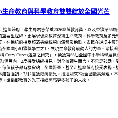
小生命教育與科學教育雙雙綻放全國光芒
走進總統府！學生周君憲榮獲2026總統教育獎、以及榮獲第66
的重要里程碑，更展現偏鄉教育深耕生命教育、科學教育及多元
教育獎，在總統府接受賴清德總統親自頒獎及勉勵，表揚在逆境中
全國國小組獲獎學生之1，展現生命教育最動人的力量。緊接著7
razy Curves遊戲之研究」，榮獲第66屆全國中小學科學
短1個月內，2度接受總統接見，對全校師生而言，不只是鼓勵，
，每位孩子都有機會站上全國舞臺，甚至走進總統府接受表揚。
維智強調，7月2度獲總統接見，接連迎來2項全國最高榮耀，
夢，讓偏鄉教育的光芒持續照亮更多孩子的未來。