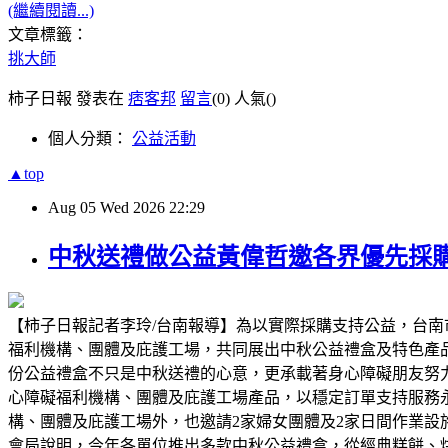
(繼續閱讀...)
文章標籤：
挑大師
柿子日報 發表在
痞客邦
留言
(0)
人氣(
)
個人分類：
公益活動
▲top
Aug
05
Wed
2026
22:29
中秋送禮做公益黃偉哲邀各界優先採
【柿子日報記者李玲/台南報導】為以實際採購支持公益，台南
福利機構、團體及庇護工場，共同展出中秋公益禮盒及特色產
份公益禮盒不只是中秋送禮的心意，更承載著身心障礙朋友努
心障礙福利機構、團體及庇護工場產品，以穩定訂單支持服務
構、團體及庇護工場外，也邀請2家婦女團體及2家日間作業
會局說明，今年各單位推出多款中秋公益禮盒，從經典糕餅、