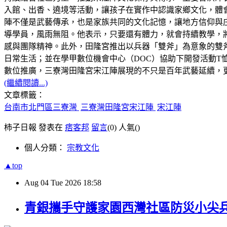
入館、出香、遶境等活動，讓孩子在實作中認識家鄉文化，體
陣不僅是武藝傳承，也是家族共同的文化記憶，讓地方信仰與庄
導學員，風雨無阻。他表示，只要還有體力，就會持續教學，
感與團隊精神。此外，田隆宮推出以兵器「雙斧」為意象的雙
日常生活；並在學甲數位機會中心（DOC）協助下開發活動T
數位推廣，三寮灣田隆宮宋江陣展現的不只是百年武藝延續，
(繼續閱讀...)
文章標籤：
台南市北門區三寮灣
三寮灣田隆宮宋江陣
宋江陣
柿子日報 發表在
痞客邦
留言
(0)
人氣(
)
個人分類：
宗教文化
▲top
Aug
04
Tue
2026
18:58
青銀攜手守護家園西灣社區防災小尖