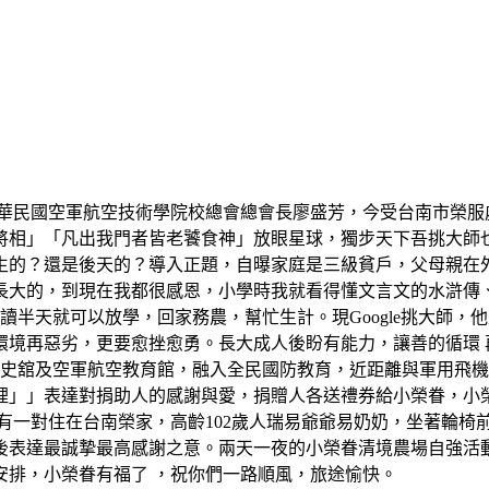
中華民國空軍航空技術學院校總會總會長廖盛芳，今受台南市榮服
將相」「凡出我門者皆老饕食神」放眼星球，獨步天下吾挑大師
生的？還是後天的？導入正題，自曝家庭是三級貧戶，父母親在
長大的，到現在我都很感恩，小學時我就看得懂文言文的水滸傳
讀半天就可以放學，回家務農，幫忙生計。現Google挑大師
境再惡劣，更要愈挫愈勇。長大成人後盼有能力，讓善的循環 再反
軍史舘及空軍航空教育館，融入全民國防教育，近距離與軍用飛
裡」」表達對捐助人的感謝與愛，捐贈人各送禮券給小榮眷，小
有一對住在台南榮家，高齡102歲人瑞易爺爺易奶奶，坐著輪椅
後表達最誠摯最高感謝之意。兩天一夜的小榮眷清境農場自強活
安排，小榮眷有福了 ，祝你們一路順風，旅途愉快。