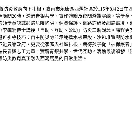
防災教育向下扎根，臺南市永康區西灣社區於115年8月2日在
至晚間20時，透過青銀共學、實作體驗及夜間避難演練，讓學
帶領學童認識網路危險陷阱、個資保護、網路詐騙及網路霸凌，
心李鎮鍵博士講授「自助、互助、公助」防災三助觀念。課程更
避難引導技巧；自主防災隊並示範擋水板架設、沙包堆置與防水
不能只靠政府，更要從家庭與社區扎根，期待孩子從「被保護者
點長者與志工力量，實踐青銀共學、世代互助。活動最後頒發「
讓防災教育真正融入西灣居民的日常生活。