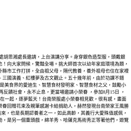
處胡思湘處長邀請，上台演講分享。身穿銀色造型服，頭戴銀
也！向大家問候，驚豔全場。挑大師首次以幼年家庭環境為題，
外縣市工作打拼，全由祖父母，隔代教養，養外祖母也住在家裡
、三國演義、紅樓夢及古文觀止。五十幾年前，由於功課不錯
，他是美食界的愛迪生、智慧食材發明家、智慧食材之父，鼓勵小
饋社會，永不止息，更當場邀請小榮眷 ，參加8月15日 ，
機在一起，逐夢藍天！台南榮服處小榮眷相見歡，很有感，畫面
榮眷回贈花束及親筆感謝卡給捐助人，赫然發現台南榮家王風勝
前來，也是長期認養者之一，如此高齡，其義行大愛殊值感佩，
動，是另一個重頭戲，綿羊秀、哈薩克馬術秀正等著他們，遊覽