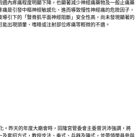
四週內疼痛程度明顯下降，也顯著減少神經痛藥物及一般止痛藥
疼痛是引發中樞神經敏感化、進而導致慢性神經痛的危險因子，
波導引下的「豎脊肌平面神經阻斷」安全性高，尚未發現顯著的
可能出現頭暈、嗜睡或注射部位疼痛等輕微的不適。
化。昨天的年度大廟會時，田隆宮管委會主委曾洪沛強調，將
一及套招方式，教授步法、拳式、兵器及陣式，並帶領學員參與