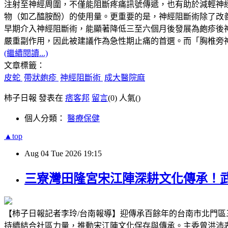
注射至神經周圍，不僅能阻斷疼痛訊號傳遞，也有助於減輕神
物（如乙醯胺酚）的使用量。更重要的是，神經阻斷術除了改
早期介入神經阻斷術，能顯著降低三至六個月後發展為皰疹後
嚴重副作用，因此被建議作為急性期止痛的首選。而「胸椎旁
(繼續閱讀...)
文章標籤：
皮蛇
帶狀皰疹
神經阻斷術
成大醫院麻
柿子日報 發表在
痞客邦
留言
(0)
人氣(
)
個人分類：
醫療保健
▲top
Aug
04
Tue
2026
19:15
三寮灣田隆宮宋江陣深耕文化傳承！
【柿子日報記者李玲/台南報導】迎傳承百餘年的台南市北門
持續結合社區力量，推動宋江陣文化保存與傳承。主委曾洪沛