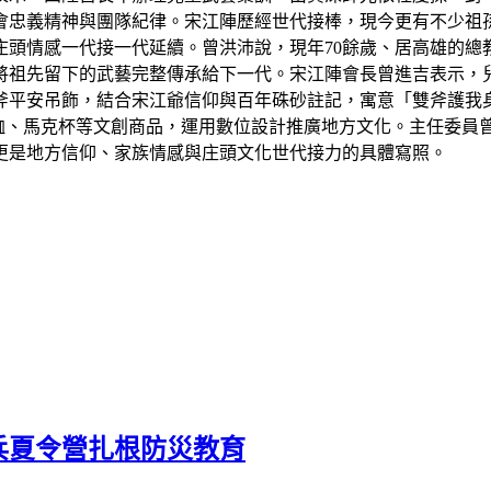
會忠義精神與團隊紀律。宋江陣歷經世代接棒，現今更有不少祖
頭情感一代接一代延續。曾洪沛說，現年70餘歲、居高雄的總
將祖先留下的武藝完整傳承給下一代。宋江陣會長曾進吉表示，
斧平安吊飾，結合宋江爺信仰與百年硃砂註記，寓意「雙斧護我
恤、馬克杯等文創商品，運用數位設計推廣地方文化。主任委員
更是地方信仰、家族情感與庄頭文化世代接力的具體寫照。
兵夏令營扎根防災教育