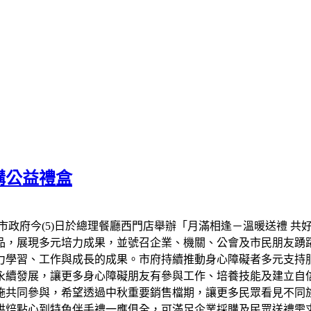
購公益禮盒
市政府今(5)日於總理餐廳西門店舉辦「月滿相逢－溫暖送禮 共
品，展現多元培力成果，並號召企業、機關、公會及市民朋友踴
力學習、工作與成長的成果。市府持續推動身心障礙者多元支持
永續發展，讓更多身心障礙朋友有參與工作、培養技能及建立自信
設施共同參與，希望透過中秋重要銷售檔期，讓更多民眾看見不同
烘焙點心到特色伴手禮一應俱全，可滿足企業採購及民眾送禮需