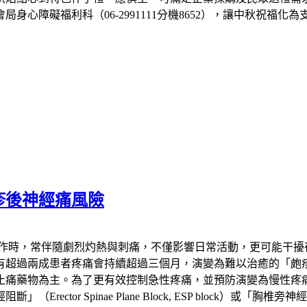
心障礙福利科（06-2991111分機8652），讓中秋祝福化
疹後神經痛風險
發作時，常伴隨劇烈灼熱與刺痛，不僅影響日常活動，更可能干擾
患者疼痛會持續超過三個月，演變為難以治癒的「皰疹後神經痛」（Pos
止痛藥物為主。為了更有效控制急性疼痛，並預防演變為慢性疼
 Spinae Plane Block, ESP block）或「胸椎旁神經阻斷