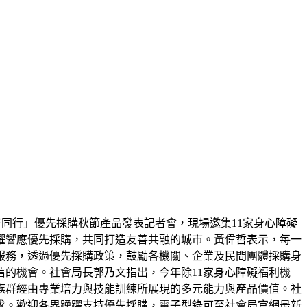
好同行」優先採購秋節產品發表記者會，現場邀集11家身心障礙
躍響應優先採購，共同打造友善共融的城市。黃偉哲表示，每一
服務，透過優先採購政策，鼓勵各機關、企業及民間團體採購身
的機會。社會局長郭乃文指出，今年除11家身心障礙福利機
族群經由專業培力與技能訓練所展現的多元能力與產品價值。社
求。歡迎各界踴躍支持優先採購，電子型錄可至社會局官網最新