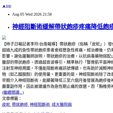
▲top
Aug
05
Wed
2026
21:58
神經阻斷術緩解帶狀皰疹疼痛降低皰
【柿子日報記者李玲/台南報導】帶狀皰疹（俗稱「皮蛇」）
超過九成的急性帶狀皰疹患者會經歷急性疼痛，經治療後，仍有超過兩成
影響。謝佑蓮醫師說明，帶狀皰疹的治療，以抗病毒藥物搭配
腹部的帶狀皰疹，透過超音波導引，精準執行「豎脊肌平面神經阻斷」（Erector
注射至神經周圍，不僅能阻斷疼痛訊號傳遞，也有助於減輕神
物（如乙醯胺酚）的使用量。更重要的是，神經阻斷術除了改
早期介入神經阻斷術，能顯著降低三至六個月後發展為皰疹後
嚴重副作用，因此被建議作為急性期止痛的首選。而「胸椎旁
(繼續閱讀...)
文章標籤：
皮蛇
帶狀皰疹
神經阻斷術
成大醫院麻