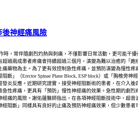
疹後神經痛風險
發作時，常伴隨劇烈灼熱與刺痛，不僅影響日常活動，更可能干擾
患者疼痛會持續超過三個月，演變為難以治癒的「皰疹後神經痛」（Pos
止痛藥物為主。為了更有效控制急性疼痛，並預防演變為慢性疼
 Spinae Plane Block, ESP block）或「胸椎旁神經阻斷
經發炎反應。近期研究證實，接受神經阻斷術的患者，在介入後
善急性疼痛，更具有「預防」慢性神經痛的效果。急性期的劇烈
神經痛的風險。謝佑蓮醫師指出，在各項神經阻斷技術中，超音
神經阻斷」同樣具有良好的止痛及預防神經痛效果，但少數患者