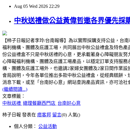
Aug
05
Wed
2026
22:29
中秋送禮做公益黃偉哲邀各界優先採
【柿子日報記者李玲/台南報導】為以實際採購支持公益，台南
福利機構、團體及庇護工場，共同展出中秋公益禮盒及特色產
份公益禮盒不只是中秋送禮的心意，更承載著身心障礙朋友努
心障礙福利機構、團體及庇護工場產品，以穩定訂單支持服務
構、團體及庇護工場外，也邀請2家婦女團體及2家日間作業
會局說明，今年各單位推出多款中秋公益禮盒，從經典糕餅、
消息下載，或至「台南好心意」網站查詢產品資訊，亦可洽社會局身
(繼續閱讀...)
文章標籤：
中秋送禮
總理餐廳西門店
台南好心意
柿子日報 發表在
痞客邦
留言
(0)
人氣(
)
個人分類：
公益活動