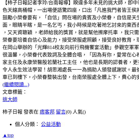
【柿子日報記者李玲/台南報導】睽違多年未見的挑大師，卽
色天線高桶帽，一出場便語驚四座，口出「凡進我門者皆王侯
鼓勵小榮眷要有，「自信」問在場的貴賓及小榮眷，自信是天
面，眼睛半瞎，是一名乞丐，我小時候是吃著祂乞討來的東西
，又天資聰穎 ，老師給我的獎賞，就是幫他擦摩托車 ，我只需
榮眷要培養自信心及能力，接受榮服處照顧，接受良好教育，環
在岡山舉辦的「光輝814校友向前行飛機饗宴活動」參觀空軍
很溫馨，小榮眷代表致詞及全體合唱，「因為有你，愛常在心
家主任及永康榮醫殷若蘭社工主任 ，他也是長期的認養者，更
令人永生效法學習！胡思湘處長一一為捐助人頒發感謝狀。最
車已到樓下，小榮眷整裝出發，台南榮服處全體上下，費心的
(繼續閱讀...)
文章標籤：
挑大師
柿子日報 發表在
痞客邦
留言
(0)
人氣(
)
個人分類：
公益活動
▲top