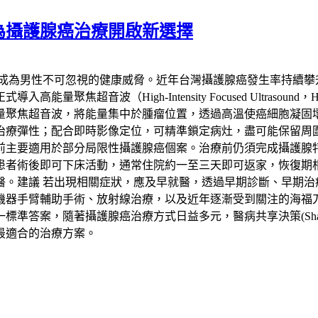
為攝護腺癌治療開啟新選擇
已成為男性不可忽視的健康威脅。近年台灣攝護腺癌發生率持續攀
聚焦超音波（High-Intensity Focused Ultras
量聚焦超音波，將能量集中於腫瘤位置，透過高溫使癌細胞凝固
治療彈性；配合即時影像定位，可精準鎖定病灶，盡可能保留周
要適用於部分局限性攝護腺癌個案。治療前仍須完成攝護腺特異抗
患者術後即可下床活動，通常住院約一至三天即可返家，恢復期
醫。建議 若出現相關症狀，應及早就醫，透過早期診斷、早期治
機器手臂輔助手術、放射線治療，以及近年逐漸受到關注的海福
，隨著攝護腺癌治療方式日益多元，醫病共享決策(Shared Deci
最適合的治療方案。