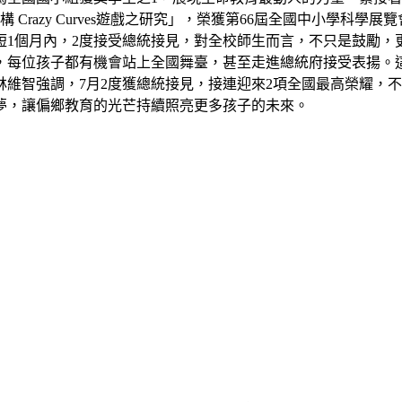
razy Curves遊戲之研究」，榮獲第66屆全國中小學科學
短1個月內，2度接受總統接見，對全校師生而言，不只是鼓勵，
，每位孩子都有機會站上全國舞臺，甚至走進總統府接受表揚。
維智強調，7月2度獲總統接見，接連迎來2項全國最高榮耀，
夢，讓偏鄉教育的光芒持續照亮更多孩子的未來。