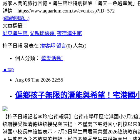
藏家人間的旅行回憶。海生館也特別提醒「海天一色逍遙魷」
詳情：https://www.aquarium.com.tw/event.asp?ID=572
(繼續閱讀...)
文章標籤：
屏東海生館
父親節優惠
夜宿海生館
柿子日報 發表在
痞客邦
留言
(0)
人氣(
)
個人分類：
歡樂活動ˋ
▲top
Aug
06
Thu
2026
22:55
偏鄉孩子無限的潛能與希望！宅港國
【柿子日報記者李玲/台南報導】台南市學甲區宅港國小7月2度
統府接受賴清德總統接見與表揚，不僅寫下宅港國小創校以來
港國小校長林維智表示，7月3日學生周君憲榮獲2026總統
人生態度及永不放棄的精神，從眾多優秀學生中脫穎而出，成為