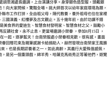
處胡思湘處長邀請，上台演講分享。身穿銀色造型服，頭戴銀
也！向大家問候，驚豔全場。挑大師首次以幼年家庭環境為題，
外縣市工作打拼，全由祖父母，隔代教養，養外祖母也住在家裡
、三國演義、紅樓夢及古文觀止。五十幾年前，由於功課不錯
，他是美食界的愛迪生、智慧食材發明家、智慧食材之父，鼓勵小
饋社會，永不止息，更當場邀請小榮眷 ，參加8月15日 ，
機在一起，逐夢藍天！台南榮服處小榮眷相見歡，很有感，畫面
榮眷回贈花束及親筆感謝卡給捐助人，赫然發現台南榮家王風勝
前來，也是長期認養者之一，如此高齡，其義行大愛殊值感佩，
動，是另一個重頭戲，綿羊秀、哈薩克馬術秀正等著他們，遊覽