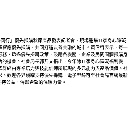
好同行」優先採購秋節產品發表記者會，現場邀集11家身心障礙
躍響應優先採購，共同打造友善共融的城市。黃偉哲表示，每一
服務，透過優先採購政策，鼓勵各機關、企業及民間團體採購身
的機會。社會局長郭乃文指出，今年除11家身心障礙福利機
族群經由專業培力與技能訓練所展現的多元能力與產品價值。社
求。歡迎各界踴躍支持優先採購，電子型錄可至社會局官網最新
為支持公益、傳遞希望的溫暖力量。