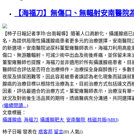
【海福刀】無傷口、無輻射安南醫院
【柿子日報記者李玲/台南報導】隨著人口高齡化，攝護腺癌
名。為提供局限性攝護腺癌患者更多元的治療選擇，安南醫院正式導入高能量
的新選項。安南醫院泌尿科董聖雍醫師表示，海福刀利用高能
傷口、無游離輻射，可減少術中出血及術後疼痛，並保留未來
董聖雍醫師也提醒，海福刀並非適用於所有攝護腺癌患者，目前主
醫師綜合評估是否符合治療條件。治療採全身麻醉進行，多數
夜尿及排尿困難等，因此容易被患者誤認為老化現象而延誤就
腺癌的治療目標以根除性治療為主，目前治療方式包括達文西
因素，評估最適合的治療方式。董聖雍醫師表示，治療沒有單一標準答案
狀況及對術後生活品質的期待，透過醫病充分溝通，共同選擇
(繼續閱讀...)
文章標籤：
攝護腺癌
海福刀
攝護腺肥大
安南醫院
核磁共振(MRI)
柿子日報 發表在
痞客邦
留言
(0)
人氣(
)