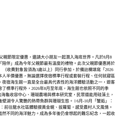
父親節限定優惠，邀請大小朋友一起潛入海底世界。凡於8月8
「陪伴」成為今年父親節最有溫度的禮物。此次父親節優惠將於
大一小」（收費對象皆須為3歲以上）同行參加，於備註欄填寫「2026
本人半價優惠，無論選擇夜宿標準行程或套裝行程、任何就寢區
。夜宿海生館一直是全台最具代表性的海洋體驗活動之一，遊客
標準行程外，2026年8月至年底，海生館也依照不同的季
放的海龜收容中心、珊瑚農場與標本研究室，民眾還能用硅藻土，
湖令人驚艷的熱帶魚群與珊瑚生態。 l 6月-10月「蟹逅」：
田」：前往龍水社區體驗摸黃金蜆、拔蘿蔔，感受農村人文風情。
截然不同的海洋魅力。成為多年後仍會想起的難忘紀念，一起收