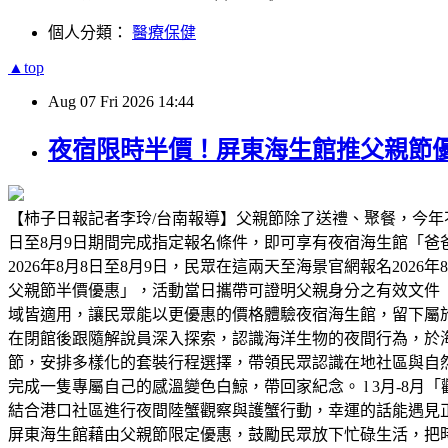
個人分類：
醫療保健
▲top
Aug
07
Fri
2026
14:44
夜宿限時半價！屏東海生館推父親節優
【柿子日報記者李玲/台南報導】父親節除了送禮、聚餐，今年
日至8月9日期間完成指定報名條件，即可享有夜宿海生館「
2026年8月8日至8月9日，民眾在這兩天至海景官網報名2026
父親節半價優惠」，活動當日攜帶可證明父親身分之有效文件
域皆適用，讓民眾能以更優惠的價格體驗夜宿海生館，留下屬
在閉館後跟隨解說員深入探索，認識海洋生物的夜間行為，於海
節，安排多樣化的套裝行程選擇，帶領民眾認識在地社區與自然
完成一隻專屬自己的感溫變色白鯨，帶回家紀念。 l 3月-8月
結合港口社區進行夜間陸蟹觀察與護蟹行動，幸運的話能遇見正抱
屏東海生館藉由父親節限定優惠，鼓勵民眾放下忙碌生活，把