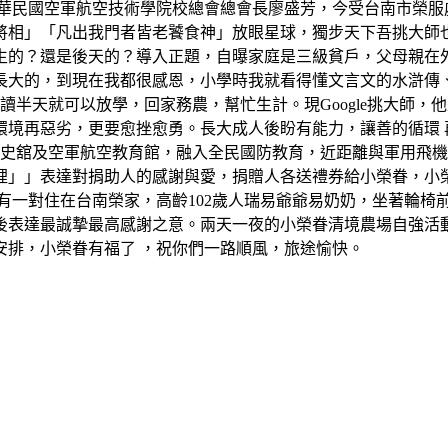
中華民國空軍航空技術學院校總會總會長廖盛芳，今受台南市榮服
將相」「凡出我門者皆老饕食神」放眼星球，獨步天下吾挑大師
生的？還是後天的？導入正題，自曝家庭是三級貧戶，父母親在
長大的，到現在我都很感恩，小學時我就看得懂文言文的水滸傳
讀半天就可以放學，回家務農，幫忙生計。現Google挑大師
境再惡劣，更要愈挫愈勇。長大成人後盼有能力，讓善的循環 再反
軍史舘及空軍航空教育館，融入全民國防教育，近距離與軍用飛
裡」」表達對捐助人的感謝與愛，捐贈人各送禮券給小榮眷，小
有一對住在台南榮家，高齡102歲人瑞易爺爺易奶奶，坐著輪椅
後表達最誠摯最高感謝之意。兩天一夜的小榮眷清境農場自強活
安排，小榮眷有福了 ，祝你們一路順風，旅途愉快。