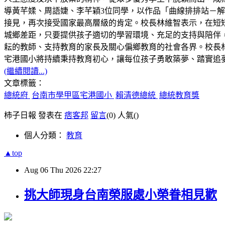
導黃芊媃、周語婕、李芊穎3位同學，以作品「曲線排排站－解構 C
接見，再次接受國家最高層級的肯定。校長林維智表示，在短
城鄉差距，只要提供孩子適切的學習環境、充足的支持與陪伴
耘的教師、支持教育的家長及關心偏鄉教育的社會各界。校長林
宅港國小將持續秉持教育初心，讓每位孩子勇敢築夢、踏實追
(繼續閱讀...)
文章標籤：
總統府
台南市學甲區宅港國小
賴清德總統
總統教育獎
柿子日報 發表在
痞客邦
留言
(0)
人氣(
)
個人分類：
教育
▲top
Aug
06
Thu
2026
22:27
挑大師現身台南榮服處小榮眷相見歡