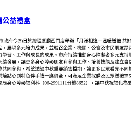
購公益禮盒
市政府今(5)日於總理餐廳西門店舉辦「月滿相逢－溫暖送禮 共
品，展現多元培力成果，並號召企業、機關、公會及市民朋友踴
力學習、工作與成長的成果。市府持續推動身心障礙者多元支持
永續發展，讓更多身心障礙朋友有參與工作、培養技能及建立自信
設施共同參與，希望透過中秋重要銷售檔期，讓更多民眾看見不同
烘焙點心到特色伴手禮一應俱全，可滿足企業採購及民眾送禮需
心障礙福利科（06-2991111分機8652），讓中秋祝福化