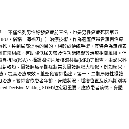
升，不僅名列男性好發癌症前三名，也是男性癌症死因第五
ound，HIFU，俗稱「海福刀」）治療技術，作為適應症患者無創治療
壞死，達到局部消融的目的。相較於傳統手術，其特色為無體表
圍正常組織，有助降低尿失禁及性功能障礙等治療相關風險。但
原(PSA)、攝護腺切片及核磁共振(MRI)等檢查，由泌尿科
相對較短。攝護腺癌早期症狀常與攝護腺肥大相似，例如頻尿、
療，提高治療成效。董聖雍醫師指出，第一、二期局限性攝護
刀治療。醫師會依患者年齡、身體狀況、腫瘤位置及疾病期別等
sion Making, SDM)也愈發重要，應依患者病情、身體