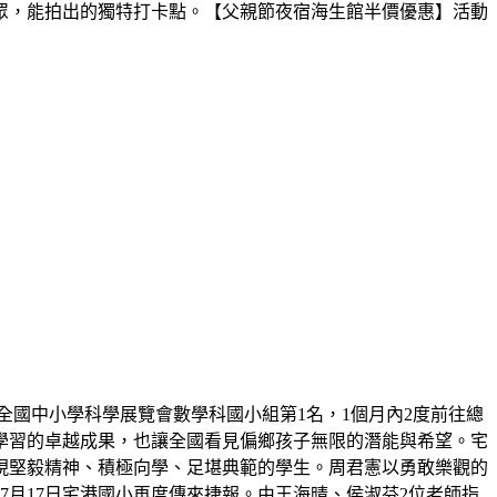
眾，能拍出的獨特打卡點。【父親節夜宿海生館半價優惠】活動
屆全國中小學科學展覽會數學科國小組第1名，1個月內2度前往總
學習的卓越成果，也讓全國看見偏鄉孩子無限的潛能與希望。宅
展現堅毅精神、積極向學、足堪典範的學生。周君憲以勇敢樂觀的
月17日宅港國小再度傳來捷報。由王海晴、侯淑芬2位老師指