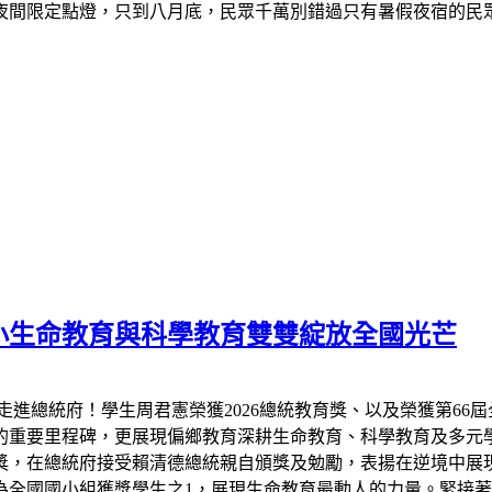
夜間限定點燈，只到八月底，民眾千萬別錯過只有暑假夜宿的民
小生命教育與科學教育雙雙綻放全國光芒
走進總統府！學生周君憲榮獲2026總統教育獎、以及榮獲第66
的重要里程碑，更展現偏鄉教育深耕生命教育、科學教育及多元
教育獎，在總統府接受賴清德總統親自頒獎及勉勵，表揚在逆境中
全國國小組獲獎學生之1，展現生命教育最動人的力量。緊接著7