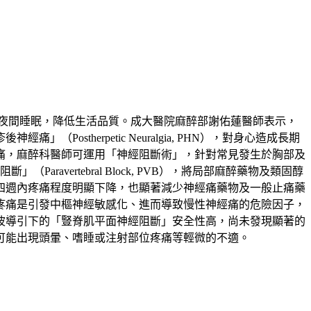
夜間睡眠，降低生活品質。成大醫院麻醉部謝佑蓮醫師表示，
therpetic Neuralgia, PHN），對身心造成長期
痛，麻醉科醫師可運用「神經阻斷術」，針對常見發生於胸部及
」（Paravertebral Block, PVB），將局部麻醉藥物及類固醇
四週內疼痛程度明顯下降，也顯著減少神經痛藥物及一般止痛藥
疼痛是引發中樞神經敏感化、進而導致慢性神經痛的危險因子，
波導引下的「豎脊肌平面神經阻斷」安全性高，尚未發現顯著的
可能出現頭暈、嗜睡或注射部位疼痛等輕微的不適。