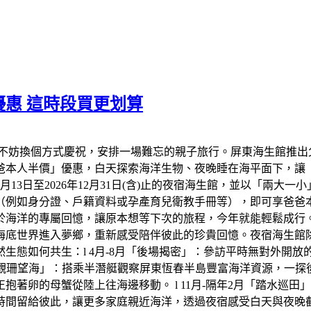
惠 這時段買更划算
不妨換個方式慶祝，安排一場難忘的親子旅行。屏東海生館推出
爸爸本人半價」優惠，白天探索海洋生物、夜晚睡在海平面下，讓
年8月13日至2026年12月31日(含)止的夜宿海生館，並以「兩
（例如身分證、戶籍資料或孕產育兒衛教手冊等），即可享爸爸
於海洋的專屬回憶，讓原本想等下次的旅程，今年就能輕鬆成行
底世界進入夢鄉，重新感受陪伴彼此的珍貴回憶。夜宿海生館除了
生態如何共生：l 4月-8月「後場揭密」：參訪平時無對外開
「觀珊望海」：搭乘半潛艇觀察屏東恆春半島豐富海洋資源，一探後壁
著卵的母蟹從陸上往海邊移動。 l 11月-隔年2月「踏水巡
時間留給彼此，讓更多家庭親近海洋，透過夜宿感受白天與夜晚