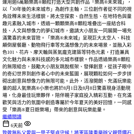
運用逾6萬顆樂高®顆粒打造大型共創作品「樂高®未來城」，
以「30年後的未來城市」為創作主軸，三位創作者從不同的視
角詮釋未來生活樣貌，將太空探索、自然生態、在地特色與童
趣元素融入城市，透過一顆顆樂高®顆粒堆疊出一座結合科
技、人文與想像力的夢幻城市，邀請大小朋友一同展開一場充
滿驚喜的未來冒險。「樂高®未來城」呈現巨大太空人、科技
顛倒屋餐廳、動物飛行車等充滿想像力的未來場景，並融入彩
色101、花卉、摩天輪與蒸氣龐克建築等特色元素，打造兼具
文化魅力與未來科技感的多元城市樣貌。作品透過樂高®顆粒
的無限組合，鼓勵大小朋友跳脫框架、發揮創意，從孩子眼中
的奇幻世界到創作者心中的未來藍圖，展現顆粒如何一步步拼
砌出創意與想像力的無限可能。此外，活潑開朗、充滿玩樂能
量的超人氣樂高®小樂也將於8月1日及8月8日驚喜現身活動現
場，化身最佳玩樂夥伴，陪伴親子家庭投入精彩互動，在充滿
歡笑與活力的氛圍中創造專屬於今年夏天的美好回憶，一同感
受「樂高®夏日遊樂場」帶來的創意與玩樂能量。
繼續閱讀
6天前
致敬無私父愛與一甲子堅貞守候！將軍區隆重舉辦父親暨鑽石