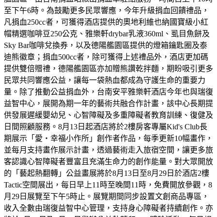
至下午6時。為鼓勵更多民眾響應，今年升級捐血回饋禮品，
凡捐血250cc者，可獲得酒店提供的奧地利維也納國寶級小紅
帽精選咖啡豆250公克、雅樂軒drybar乳液360ml、虱目魚餅及
Sky Bar咖啡兌換券，以及德陽艦園區提供的燈箱鑰匙圈及泰
迪熊徽章；捐血500cc者，除可獲得上述禮品外，酒店更加碼
提供雙倍贈禮，德陽艦園區亦加贈熊讚乾拌麵，期盼吸引更多
民眾共同響應公益，讓每一袋熱血都成為守護生命的重要力
量。除了推動公益捐血外，台南安平雅樂軒酒店今年也與瑞復
益智中心，展開為期一年的藝術共融合作計畫，該中心長期提
供發展遲緩嬰幼兒、心智障礙及多重障礙者教育訓練、復健及
日間照顧服務。8月13日起酒店將於2樓房客專屬Kid's Club長
期展示「愛・幸福小作所」創作者作品，每季更新10幅畫作，
並每月支持畫作展示計畫，透過藝術走入旅宿空間，讓更多旅
客認識心智障礙者豐富且充滿生命力的創作能量。對大眾開放
的「藝起熱翻轉」公益畫展將於8月13日至8月29日於酒店2樓
Tactic空間展出，每日早上11時至晚間11時，免費開放參觀，8
月29日展覽至下午5時止。展覽期間同步設置文創商品專區，
收入全數由瑞復益智中心管理，支持身心障礙者持續創作。亦