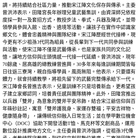
調，將持續結合社區力量，推動宋江陣文化保存與傳承。主委
曾洪沛表示，田隆宮長年辦理兒童武藝集訓，由資深師兄依程
度採一對一及套招方式，教授步法、拳式、兵器及陣式，並帶
領學員參與入館、出香、遶境等活動，讓孩子在實作中認識家
鄉文化，體會忠義精神與團隊紀律。宋江陣歷經世代接棒，現
今更有不少祖孫3代同為組員，從長輩到下一代共同參與訓練
與活動，使宋江陣不僅是武藝傳承，也是家族共同的文化記
憶，讓地方信仰與庄頭情感一代接一代延續。曾洪沛說，現年
70餘歲、居高雄的總教練曾進興，30多年來每逢訓練期間皆每
日往返三寮灣，親自指導學員，風雨無阻。他表示，只要還有
體力，就會持續教學，將祖先留下的武藝完整傳承給下一代。
宋江陣會長曾進吉表示，兒童訓練不只是培養新血，更希望孩
子建立家鄉認同，培養責任感與團隊精神。此外，田隆宮推出
以兵器「雙斧」為意象的雙斧平安吊飾，結合宋江爺信仰與百
年硃砂註記，寓意「雙斧護我身、家運存雙福；平安吉祥物、
健康隨身帶」，讓傳統信仰融入日常生活；並在學甲數位機會
中心（DOC）協助下開發活動T恤、馬克杯等文創商品，運用
數位設計推廣地方文化。主任委員曾洪沛強調，從祖孫3代傳