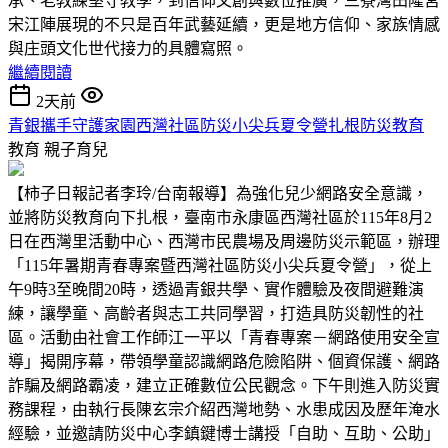
承、老教練堅守教學，到信仰文創與數位推廣，三寮灣田隆宮
宋江陣展現的不只是百年武藝延續，更是地方信仰、家族情感
與庄頭文化世代接力的具體寫照。
繼續閱讀
2天前
青銀攜手守護家園西灣社區防災小尖兵夏令營扎根防災教育
教育
親子育兒
【柿子日報記者李玲/台南報導】為強化兒少網路安全意識，
並將防災教育向下扎根，臺南市永康區西灣社區於115年8月2
日在西灣里活動中心、西灣市民農場及周邊防災示範區，辦理
「115年暑期青春專案暨西灣社區防災小尖兵夏令營」，從上
午9時3至晚間20時，透過青銀共學、實作體驗及夜間避難演
練，讓學童、高齡者與志工共同學習，打造具防災韌性的社
區。活動由社會工作師江一平以「青春專案－網路使用安全宣
導」揭開序幕，帶領學童認識網路危險陷阱、個資保護、網路
詐騙及網路霸凌，建立正確數位公民觀念。下午則進入防災實
務課程，由執行長陳玄宗介紹西灣地勢、水患成因及歷年淹水
經驗，並邀請防災中心李鎮鍵博士講授「自助、互助、公助」