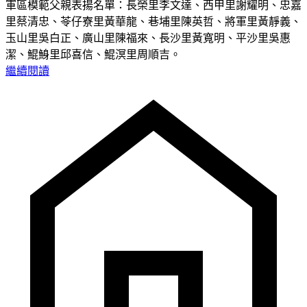
軍區模範父親表揚名單：長榮里李文達、西甲里謝耀明、忠嘉
里蔡清忠、苓仔寮里黃華龍、巷埔里陳英哲、將軍里黃靜義、
玉山里吳白正、廣山里陳福來、長沙里黃寬明、平沙里吳惠
潔、鯤鯓里邱喜信、鯤溟里周順吉。
繼續閱讀