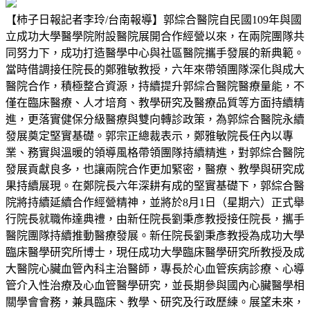
【柿子日報記者李玲/台南報導】郭綜合醫院自民國109年與國
立成功大學醫學院附設醫院展開合作經營以來，在兩院團隊共
同努力下，成功打造醫學中心與社區醫院攜手發展的新典範。
當時借調接任院長的鄭雅敏教授，六年來帶領團隊深化與成大
醫院合作，積極整合資源，持續提升郭綜合醫院醫療量能，不
僅在臨床醫療、人才培育、教學研究及醫療品質等方面持續精
進，更落實健保分級醫療與雙向轉診政策，為郭綜合醫院永續
發展奠定堅實基礎。郭宗正總裁表示，鄭雅敏院長任內以專
業、務實與溫暖的領導風格帶領團隊持續精進，對郭綜合醫院
發展貢獻良多，也讓兩院合作更加緊密，醫療、教學與研究成
果持續展現。在鄭院長六年深耕有成的堅實基礎下，郭綜合醫
院將持續延續合作經營精神，並將於8月1日（星期六）正式舉
行院長就職佈達典禮，由新任院長劉秉彥教授接任院長，攜手
醫院團隊持續推動醫療發展。新任院長劉秉彥教授為成功大學
臨床醫學研究所博士，現任成功大學臨床醫學研究所教授及成
大醫院心臟血管內科主治醫師，專長於心血管疾病診療、心導
管介入性治療及心血管醫學研究，並長期參與國內心臟醫學相
關學會會務，兼具臨床、教學、研究及行政歷練。展望未來，