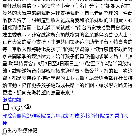
責任感與自信心。家扶學子小齊（化名）分享：“謝謝大家在
炎熱的天氣中來到我們這裡支持我們，自己看到整理的一件商
品就去賣了，想到這些收入能成為我和弟弟妹妹的註冊費，心
裡感到很踏實，也充滿了成就感。”南台南家扶幼委員會楊政
達主委表示，非常感謝所有捐獻物資的企業夥伴及善心人士，
正有大家的愛心支持，才能共同築起這座助學平台。特賣會的
每一筆收入都將轉化為孩子們的助學資源，切實感愧不敢面對
家庭開學季的經濟壓力，陪伴孩子們勇敢邁向求學之路！「無
盡-助學特賣會」8月3日至4日兩日上午9點至下午4點半開放持
續，誠摯邀請台南鄉親相揪來逛特賣、做公益。您的每一次消
費，都是支持孩子持續學習的重要力量，讓愛與希望在社會持
續流動，陪伴更多孩子跨越成長路上的難關、讓求學之路走得
更遠，迎向充滿希望的無盡未來！
繼續閱讀
5天前
郭綜合醫院鄭雅敏院長六年深耕有成 迎接新任院長劉秉彥接
棒
衛生局
醫療保健