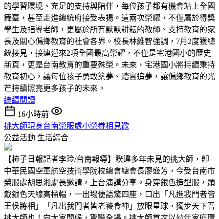
的學習環境、充足的支持與陪伴，每位孩子都有機會站上全國
舞臺，甚至走進總統府接受表揚。這兩次榮耀，不僅屬於得獎
學生及指導老師，更屬於所有默默耕耘的教師、支持教育的家
長及關心偏鄉教育的社會各界。校長林維智強調，7月2度獲總
統接見，接連迎來2項全國最高榮耀，不僅是宅港國小的歷史
新頁，更是台南教育的重要殊榮。未來，宅港國小將持續秉持
教育初心，讓每位孩子勇敢築夢、踏實追夢，讓偏鄉教育的光
芒持續照亮更多孩子的未來。
繼續閱讀
16小時前
挑大師現身台南榮服處小榮眷相見歡
公益活動
生活綜合
【柿子日報記者李玲/台南報導】睽違多年未見的挑大師，卽
中華民國空軍航空技術學院校總會總會長廖盛芳，今受台南市
榮服處胡思湘處長邀請，上台演講分享。身穿銀色造型服，頭
戴銀色天線高桶帽，一出場便語驚四座，口出「凡進我門者皆
王侯將相」「凡出我門者皆老饕食神」放眼星球，獨步天下吾
挑大師也！向大家問候，驚豔全場。挑大師首次以幼年家庭環