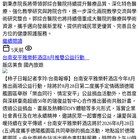
劉秉彥院長將帶領郭綜合醫院持續提升醫療品質、深化特色醫
療、強化教學研究與跨院合作，進一步深化兩院教學交流與學
術研究整合。郭綜合醫院也將持續借重成大醫院的醫療與學術
資源，攜手邁向發展新里程，提供府城民眾更優質、完善且全
方位的健康照護服務。
繼續閱讀
5天前
台南安平雅樂軒酒店8月推雙公益行動
飯店美食
國內旅遊
【柿子日報記者李玲/台南報導】台南安平雅樂軒酒店今年8月
推出兩項公益行動，除將於8月28日第二度攜手定情碼頭德陽
艦園區舉辦「樂血同行．情定安平」公益捐血活動外，也首度
與深耕臺南超過50年的瑞復益智中心合作推出藝術共融計畫，
透過公益捐血、畫展及熱轉印DIY體驗等多元形式，落實企業
社會責任及在地永續精神，邀請民眾一起響應公益，讓愛與溫
暖持續在安平傳遞。台南安平雅樂軒酒店將於2026年8月28日
(五)再度攜手德陽艦園區共同舉辦的捐血活動，地點設於德陽
艦園區，由台南捐血站派出捐血車駐點服務，時間自上午10時