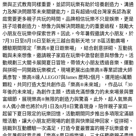
樂與正式教育同樣重要，並認同玩樂有助於培養創造力、溝通
力及解決問題等未來關鍵能力，且有超過9成台灣家長認為家
庭需要更多親子共玩的時間。品牌相信玩樂不只是娛樂，更是
孩子培養創造力、想像力與解決問題能力的重要過程，鼓勵大
小朋友在玩樂中探索世界。因此，今年暑假邀請大小朋友，於
7月31日至8月16日至新光三越台南新天地 5F B區活動廣場，
體驗期間限定「樂高®夏日遊樂場」，結合創意拼砌、互動挑
戰與未來想像，邀請親子家庭在玩樂中激發創意與想像力。活
動規劃三大關卡展開夏日冒險，帶領大小朋友透過音樂、運動
與拼砌一同開啟玩樂模式，現場更展出由樂高®專業認證大師
黃彥智、樂高®達人LEGO7與James 歷時2個月、運用逾6萬顆
顆粒，共同打造大型共創作品「樂高®未來城」，作品以「30
年後的未來城」為創作主題，透過充滿想像力的未來場景與豐
富細節，展現樂高®無限的創造力與驚喜。此外，超人氣樂高
®人偶小樂也將於8月1日及8月8日驚喜現身，陪伴親子家庭一
起留下夏日限定的玩樂回憶，活動期間同步推出多項限定滿額
贈活動，讓大小朋友把現場的創意與快樂延伸回家，從拼砌、
挑戰到互動體驗一次滿足，打造今夏最豐富的親子玩樂盛會。
今年暑假就要走進「樂高®夏日遊樂場」 三大任務邀親子盡情