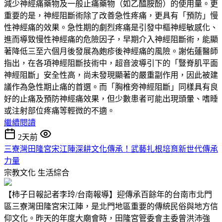
減少神經痛藥物及一般止痛藥物（如乙醯胺酚）的使用量。更
重要的是，神經阻斷術除了改善急性疼痛，更具有「預防」慢
性神經痛的效果。急性期的劇烈疼痛是引發中樞神經敏感化、
進而導致慢性神經痛的危險因子，早期介入神經阻斷術，能顯
著降低三至六個月後發展為皰疹後神經痛的風險。謝佑蓮醫師
指出，在各項神經阻斷技術中，超音波導引下的「豎脊肌平面
神經阻斷」安全性高，尚未發現顯著的嚴重副作用，因此被建
議作為急性期止痛的首選。而「胸椎旁神經阻斷」同樣具有良
好的止痛及預防神經痛效果，但少數患者可能出現頭暈、嗜睡
或注射部位疼痛等輕微的不適。
繼續閱讀
2天前
三寮灣田隆宮宋江陣深耕文化傳承！武藝扎根培育新世代傳承
力量
宗教文化
生活綜合
【柿子日報記者李玲/台南報導】迎傳承百餘年的台南市北門
區三寮灣田隆宮宋江陣，是北門地區重要的傳統民俗與地方信
仰文化。昨天的年度大廟會時，田隆宮管委會主委曾洪沛強