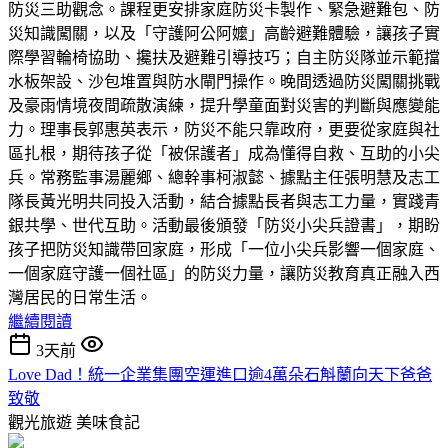
防災三助觀念。課程更安排家庭防災卡製作、緊急避難包、防
災知識闖關，以及「守護阿公阿嬤」高齡避難體驗，讓孩子實
際學習輪椅協助、攙扶及避難引導技巧；自主防災隊並示範擋
水板架設、沙包堆置與防水閘門操作。晚間透過防災闖關挑戰
及豪雨情境夜間疏散演練，提升學童面對災害的判斷與應變能
力。理事長郭惠英表示，防災不能只靠政府，更要從家庭與社
區扎根，期待孩子從「被保護者」成為懂得自救、互助的小尖
兵。常務監事湯麗鄉、總幹事柯淑懿、據點主任張明慧及志工
隊長黃光明共同投入活動，結合據點長者與志工力量，實踐青
銀共學、世代互助。活動最後頒發「防災小尖兵證書」，期盼
孩子把防災知識帶回家庭，形成「一位小尖兵影響一個家庭、
一個家庭守護一個社區」的防災力量，讓防災教育真正融入西
灣居民的日常生活。
繼續閱讀
3天前
Love Dad！統一企業集團空運進口逾4萬朵石斛蘭向天下爸爸
致敬
觀光旅遊
美味食記