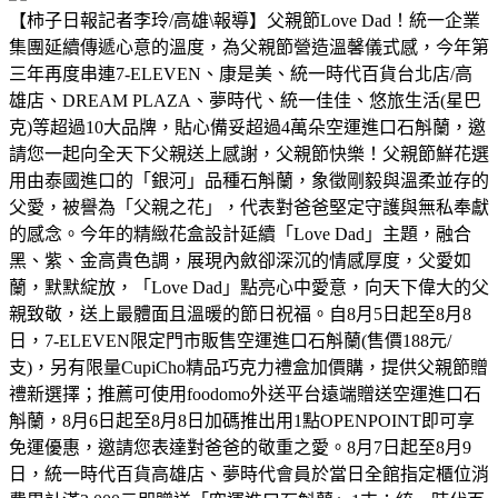
【柿子日報記者李玲/高雄\報導】父親節Love Dad！統一企業
集團延續傳遞心意的溫度，為父親節營造溫馨儀式感，今年第
三年再度串連7-ELEVEN、康是美、統一時代百貨台北店/高
雄店、DREAM PLAZA、夢時代、統一佳佳、悠旅生活(星巴
克)等超過10大品牌，貼心備妥超過4萬朵空運進口石斛蘭，邀
請您一起向全天下父親送上感謝，父親節快樂！父親節鮮花選
用由泰國進口的「銀河」品種石斛蘭，象徵剛毅與溫柔並存的
父愛，被譽為「父親之花」，代表對爸爸堅定守護與無私奉獻
的感念。今年的精緻花盒設計延續「Love Dad」主題，融合
黑、紫、金高貴色調，展現內斂卻深沉的情感厚度，父愛如
蘭，默默綻放，「Love Dad」點亮心中愛意，向天下偉大的父
親致敬，送上最體面且溫暖的節日祝福。自8月5日起至8月8
日，7-ELEVEN限定門市販售空運進口石斛蘭(售價188元/
支)，另有限量CupiCho精品巧克力禮盒加價購，提供父親節贈
禮新選擇；推薦可使用foodomo外送平台遠端贈送空運進口石
斛蘭，8月6日起至8月8日加碼推出用1點OPENPOINT即可享
免運優惠，邀請您表達對爸爸的敬重之愛。8月7日起至8月9
日，統一時代百貨高雄店、夢時代會員於當日全館指定櫃位消