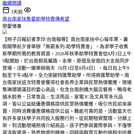
繼續閱讀
3天前
南台南家扶集愛助學特賣傳希望
戀愛情事
【柿子日報記者李玲/台南報導】南台南家扶中心每年寒、暑
假開學前夕會舉辦「無窮系列-助學特賣會」，為求學子收集
新學期所需的教育資源。2026年秋季助學特賣會從8月3日上午
9點開始，於台南郵局屬路、永樂、原佃及安南四大支局同步
登場，活動一連舉辦兩天（8月3日至8月4日），每日自上午9
點至下午4點半，全力突破特匯聚助學，所得將匯聚助學。南
台南家扶這次特賣會獲得社會各界企業與民眾熱情響應，現場
集琳瑯瑯滿目的愛心商品，包含台南劍橋大飯店餐券、鴨母老
撾水餃券、日常食品、生活用品、家電3C及文具等多元品
項，皆以公益結優惠價格提供民眾熱情響應，吸引市民前來尋
寶，同時消費優惠價格提供公益。難能可貴的是，活動當天也
有許多家扶學子共同投入服務行列。從前期物資整理、分類上
架，到活動現場熱情介紹商品，孩子們參與實際參與，不僅學
習汲取資源、熟悉物資的精神，同時與群眾互動的過程中培養