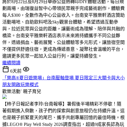
將於8月22日及8月29日舉辦公益熱轉印DIY體驗活動，每日規
劃兩場，由瑞復益智中心帶領民眾親手完成藝術創作，體驗費
每人$300，全數作為中心公益收入。台南安平雅樂軒酒店贊助
活動場地、自助飲料吧及Sky觀景台體驗，希望透過互動參
與，拉近民眾與公益的距離，讓藝術成為理解、陪伴與共融的
橋梁。台南安平雅樂軒酒店表示未來將持續攜手不同公益夥
伴，透過捐血、藝術展覽、公益體驗等多元形式，讓旅宿空間
不僅提供舒適住宿，更成為傳遞善意、凝聚社會溫暖的平台，
邀請更多民眾一起加入公益行列，讓愛持續發生。
繼續閱讀
6天前
「樂高®夏日遊樂場」台南壓軸登場 夏日限定三大關卡與大小
朋友開啟玩樂模式
歡樂活動ˋ
親子育兒
【柿子日報記者李玲/台南報導】暑假後半場精彩不停歇！隨
著假期進入倒數，孩子們的探索與創意旅程仍在持續升溫。這
也是親子抓緊夏天的尾巴、攜手共創專屬回憶的最佳時機。根
據LEGO® Play Well Study 2026調查指出，超過9成家長認為玩