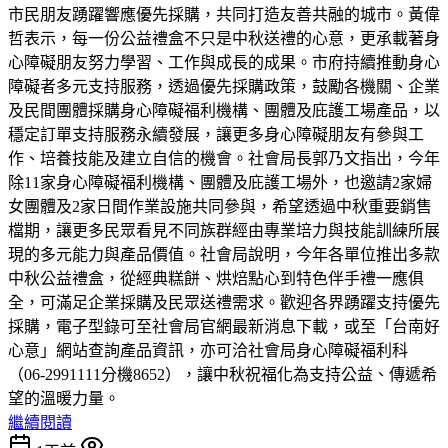
市民朋友踴躍響應優先採購，共同打造友善共融的城市。黃偉
哲表示，每一份公益禮盒不只是中秋送禮的心意，更承載著身
心障礙朋友努力學習、工作與成長的成果。市府持續推動身心
障礙者多元支持服務，透過優先採購政策，鼓勵各機關、企業
及民間團體採購身心障礙福利機構、團體及庇護工場產品，以
穩定訂單支持服務永續發展，讓更多身心障礙朋友有參與工
作、培養技能及建立自信的機會。社會局長郭乃文指出，今年
除11家身心障礙福利機構、團體及庇護工場外，也邀請2家婦
女團體及2家日間作業設施共同參與，希望透過中秋重要銷售
檔期，讓更多民眾看見不同族群經由專業培力與技能訓練所展
現的多元能力與產品價值。社會局說明，今年各單位推出多款
中秋公益禮盒，從經典糕餅、烘焙點心到特色伴手禮一應俱
全，可滿足企業採購及民眾送禮需求。歡迎各界踴躍支持優先
採購，電子型錄可至社會局官網最新消息下載，或至「台南好
心意」網站查詢產品資訊，亦可洽社會局身心障礙福利科
（06-2991111分機8652），讓中秋祝福化為支持公益、傳遞希
望的溫暖力量。
繼續閱讀