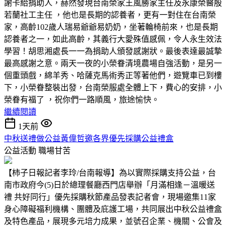
謝卡給捐助人，赫然發現台南榮家王風勝家主任及永康榮醫殷
若蘭社工主任 ，他也是長期的認養者，更有一對住在台南榮
家，高齡102歲人瑞易爺爺易奶奶，坐著輪椅前來，也是長期
認養者之一，如此高齡，其義行大愛殊值感佩，令人永生效法
學習！胡思湘處長一一為捐助人頒發感謝狀。最後表達最誠摯
最高感謝之意。兩天一夜的小榮眷清境農場自強活動，是另一
個重頭戲，綿羊秀、哈薩克馬術秀正等著他們，遊覽車已到樓
下，小榮眷整裝出發，台南榮服處全體上下，費心的安排，小
榮眷有福了 ，祝你們一路順風，旅途愉快。
繼續閱讀
1天前
中秋送禮做公益黃偉哲邀各界優先採購公益禮盒
公益活動
職場甘苦
【柿子日報記者李玲/台南報導】為以實際採購支持公益，台
南市政府今(5)日於總理餐廳西門店舉辦「月滿相逢－溫暖送
禮 共好同行」優先採購秋節產品發表記者會，現場邀集11家
身心障礙福利機構、團體及庇護工場，共同展出中秋公益禮盒
及特色產品，展現多元培力成果，並號召企業、機關、公會及