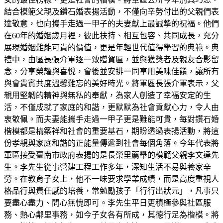
結合模範父親及鑽石婚表揚活動，不僅向辛勞付出的父親們表
達敬意，也向攜手走過一甲子的夫妻獻上最誠摯的祝福。他們
在60年的婚姻歲月裡，彼此扶持、相互包容、共同成長，充分
展現婚姻難能可貴的價值，更是年輕世代值得學習的典範。典
禮中，由區長張介軍逐一致贈賀匾，並與獲獎者及親友合影留
念，分享榮耀與喜悅，會後並安排一同享用美味佳餚，讓所有
與會貴賓共度溫馨難忘的美好時光。將軍區長張介軍表示，父
親用堅韌的精神與無私的奉獻，為家人創造了幸福安定的生
活，不僅成就了家庭的和諧，更默默為社會貢獻心力，令人由
衷敬佩。而夫妻能攜手走過一甲子更是難能可貴，每對鑽石婚
楷模都是構築祥和社會的重要基石，期盼透過表揚活動，將這
份孝親與家庭和諧的正能量傳遞到社會每個角落。今年代表將
軍區接受臺南市政府表揚的是長榮里薦舉的模範父親李文達先
生。李先生從事營建工程工作多年，深知生活不易與養家辛
勞。在教育子女上，他不一味要求學業成績，而是高度重視人
格品行與責任感的培養，常勉勵孩子「行行出狀元」，凡事只
要盡心盡力、問心無愧即可。李先生平日更積極參與社區服
務、熱心鄰里事務，如今子女各有所成，其德行足為楷模。將