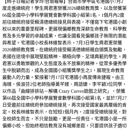
【柿子日報記者李玲/台南報導】台南市學甲區宅港國小7月2
度走進總統府！學生周君憲榮獲2026總統教育獎、以及榮獲第
66屆全國中小學科學展覽會數學科國小組第1名，1個月內2度
前往總統府接受賴清德總統接見與表揚，不僅寫下宅港國小創
校以來的重要里程碑，更展現偏鄉教育深耕生命教育、科學教
育及多元學習的卓越成果，也讓全國看見偏鄉孩子無限的潛能
與希望。宅港國小校長林維智表示，7月3日學生周君憲榮獲
2026總統教育獎，在總統府接受賴清德總統親自頒獎及勉勵，
表揚在逆境中展現堅毅精神、積極向學、足堪典範的學生。周
君憲以勇敢樂觀的人生態度及永不放棄的精神，從眾多優秀學
生中脫穎而出，成為全國國小組獲獎學生之1，展現生命教育
最動人的力量。緊接著7月17日宅港國小再度傳來捷報。由王
海晴、侯淑芬2位老師指導黃芊媃、周語婕、李芊穎3位同學，
以作品「曲線排排站－解構 Crazy Curves遊戲之研究」，榮獲
第66屆全國中小學科學展覽會數學科國小組第1名，並於7月27
日受邀前往總統府參加總統接見，再次接受國家最高層級的肯
定。校長林維智表示，在短短1個月內，2度接受總統接見，對
全校師生而言，不只是鼓勵，更是一份責任。宅港國小是一所
偏鄉小校，但始終相信教育沒有城鄉差距，只要提供孩子適切