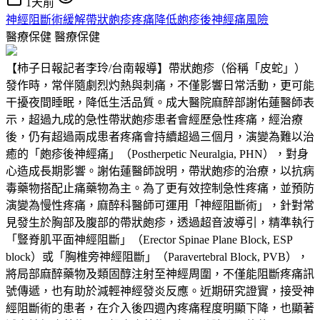
1天前
神經阻斷術緩解帶狀皰疹疼痛降低皰疹後神經痛風險
醫療保健
醫療保健
【柿子日報記者李玲/台南報導】帶狀皰疹（俗稱「皮蛇」）
發作時，常伴隨劇烈灼熱與刺痛，不僅影響日常活動，更可能
干擾夜間睡眠，降低生活品質。成大醫院麻醉部謝佑蓮醫師表
示，超過九成的急性帶狀皰疹患者會經歷急性疼痛，經治療
後，仍有超過兩成患者疼痛會持續超過三個月，演變為難以治
癒的「皰疹後神經痛」（Postherpetic Neuralgia, PHN），對身
心造成長期影響。謝佑蓮醫師說明，帶狀皰疹的治療，以抗病
毒藥物搭配止痛藥物為主。為了更有效控制急性疼痛，並預防
演變為慢性疼痛，麻醉科醫師可運用「神經阻斷術」，針對常
見發生於胸部及腹部的帶狀皰疹，透過超音波導引，精準執行
「豎脊肌平面神經阻斷」（Erector Spinae Plane Block, ESP
block）或「胸椎旁神經阻斷」（Paravertebral Block, PVB），
將局部麻醉藥物及類固醇注射至神經周圍，不僅能阻斷疼痛訊
號傳遞，也有助於減輕神經發炎反應。近期研究證實，接受神
經阻斷術的患者，在介入後四週內疼痛程度明顯下降，也顯著