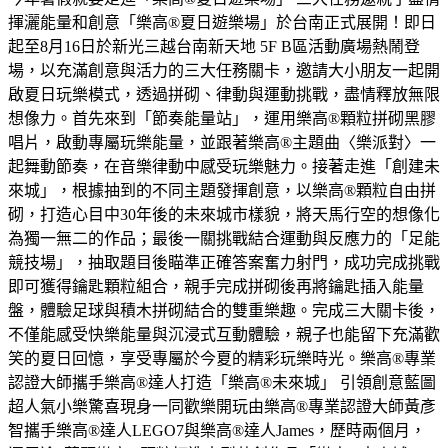
揮灑能量和創意「樂高®夏日遊樂場」於台南正式展開！即日
起至8月16日於新光三越台南新天地 5F B區活動廣場熱鬧登
場，以充滿創意與活力的三大任務關卡，邀請大小朋友一起開
啟夏日玩樂模式，透過拼砌、律動與運動挑戰，盡情釋放無限
想像力。首先來到「節奏能量站」，運用樂高®顆粒拼砌黑膠
唱片，啟動專屬玩樂能量，並跟著樂高®主題曲〈樂派對〉一
起舞動節奏，在音樂律動中感受玩樂魅力。接著走進「創建未
來城」，根據抽到的不同主題發揮創意，以樂高®顆粒自由拼
砌，打造心目中30年後的未來城市樣貌，將天馬行空的想像化
為獨一無二的作品；最後一關挑戰結合運動與反應力的「足能
競技場」，抽取題目後瞄準正確答案奮力射門，成功完成挑戰
即可獲得鑰匙顆粒組合，親手完成拼砌後再將鑰匙插入能量
盤，體驗足球與積木拼砌結合的雙重樂趣。完成三大關卡後，
不僅能感受快樂能量與沉浸式互動體驗，親子也能留下充滿歡
笑的夏日回憶，享受專屬於今夏的精彩玩樂時光。樂高®專業
認證大師攜手樂高®達人打造「樂高®未來城」 引領創意藍圖
超人氣小樂驚喜現身一同歡樂開玩由樂高®專業認證大師黃彥
智攜手樂高®達人LEGO7與樂高®達人James，歷時兩個月，