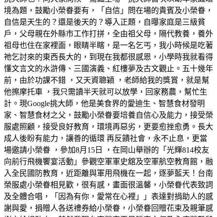
境為題，鼓勵小榮眷要有，「自信」問在場的貴賓及小榮眷，
自信是天生的？還是後天的？導入正題，自曝家庭是三級貧
戶，父母親在外縣市工作打拼，全由祖父母，隔代教養，養外
祖母也住在家裡面，眼睛半瞎，是一名乞丐，我小時候是吃著
祂乞討來的東西長大的，到現在我都很感恩，小學時我就看得
懂文言文的水滸傳、三國演義、紅樓夢及古文觀止。五十幾年
前，由於功課不錯 ，又天資聰穎 ，老師給我的獎賞，就是幫
他擦摩托車 ，我只需讀半天就可以放學，回家務農，幫忙生
計。現Google挑大師，他是美食界的愛迪生、智慧食材發明
家、智慧食材之父，鼓勵小榮眷要培養自信心及能力，接受榮
服處照顧，接受良好教育，環境再惡劣，更要愈挫愈勇。長大
成人後盼有能力，讓善的循環 再反饋社會，永不止息，更當
場邀請小榮眷 ，參加8月15日 ，在岡山舉辦的「光輝814校友
向前行飛機饗宴活動」參觀空軍軍史舘及空軍航空教育館，融
入全民國防教育，近距離與軍用飛機在一起，逐夢藍天！台南
榮服處小榮眷相見歡，很有感，畫面很溫馨，小榮眷代表致詞
及全體合唱，「因為有你，愛常在心裡」」表達對捐助人的感
謝與愛，捐贈人各送禮券給小榮眷，小榮眷回贈花束及親筆感