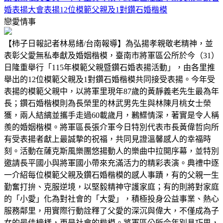
婚表揚大會表揚12位模範父親及1對鑽石婚楷模
戀愛情事
【柿子日報記者林易緒/台南報導】為弘揚孝親敬老精神，並
表彰父愛無私奉獻及婚姻楷模，臺南市將軍區公所於今（31）
日隆重舉行「115年模範父親暨鑽石婚表揚活動」，由各里推
舉出的12位模範父親及1對鑽石婚楷模共同接受表揚。今年受
表揚的模範父親中，以將軍里現年87歲的黃靜義老先生最為年
長；鑽石婚楷模則為長榮里的林武男先生與林陳月桃女士榮
獲，兩人結縭並攜手走過60載歲月，鶼鰈情深，著實是令人稱
羨的婚姻楷模。將軍區長張介軍今日特別代表市長黃偉哲向所
有受表揚者獻上最誠摯的祝福，共同見證溫馨感人的幸福時
刻。活動在薩克斯風樂團悠揚動人的樂曲中拉開序幕，並特別
邀請長平國小與將軍國小帶來充滿活力的精彩表演。典禮中逐
一介紹每位模範父親及鑽石婚楷模的感人事蹟，有的父親一生
勤奮打拚、克服逆境，以堅毅精神守護家庭；有的則將對家庭
的「小愛」化為對社會的「大愛」，積極投身公益事業、熱心
服務鄰里，用實際行動詮釋了父愛的深沉與偉大，不僅成為子
女的最佳榜樣，更是社會的楷模。將軍區公所今年別具巧思，