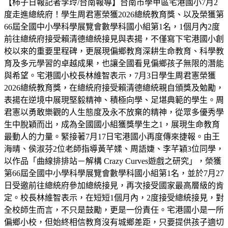
【柿子日報記者李玲/台南報導】台南市學甲區宅港國小7月2
度走進總統府！學生周君憲榮獲2026總統教育獎、以及榮獲第
66屆全國中小學科學展覽會數學科國小組第1名，1個月內2度
前往總統府接受賴清德總統接見與表揚，不僅寫下宅港國小創
校以來的重要里程碑，更展現偏鄉教育深耕生命教育、科學教
育及多元學習的卓越成果，也讓全國看見偏鄉孩子無限的潛能
與希望。宅港國小校長林維智表示，7月3日學生周君憲榮獲
2026總統教育獎，在總統府接受賴清德總統親自頒獎及勉勵，
表揚在逆境中展現堅毅精神、積極向學、足堪典範的學生。周
君憲以勇敢樂觀的人生態度及永不放棄的精神，從眾多優秀學
生中脫穎而出，成為全國國小組獲獎學生之1，展現生命教育
最動人的力量。緊接著7月17日宅港國小再度傳來捷報。由王
海晴、侯淑芬2位老師指導黃芊媃、周語婕、李芊穎3位同學，
以作品「曲線排排站－解構 Crazy Curves遊戲之研究」，榮獲
第66屆全國中小學科學展覽會數學科國小組第1名，並於7月27
日受邀前往總統府參加總統接見，再次接受國家最高層級的肯
定。校長林維智表示，在短短1個月內，2度接受總統接見，對
全校師生而言，不只是鼓勵，更是一份責任。宅港國小是一所
偏鄉小校，但始終相信教育沒有城鄉差距，只要提供孩子適切