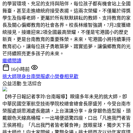
的學習環境、充足的支持與陪伴，每位孩子都有機會站上全國
舞臺，甚至走進總統府接受表揚。這兩次榮耀，不僅屬於得獎
學生及指導老師，更屬於所有默默耕耘的教師、支持教育的家
長及關心偏鄉教育的社會各界。校長林維智強調，7月2度獲總
統接見，接連迎來2項全國最高榮耀，不僅是宅港國小的歷史
新頁，更是台南教育的重要殊榮。未來，宅港國小將持續秉持
教育初心，讓每位孩子勇敢築夢、踏實追夢，讓偏鄉教育的光
芒持續照亮更多孩子的未來。
繼續閱讀
16小時前
挑大師現身台南榮服處小榮眷相見歡
公益活動
生活綜合
【柿子日報記者李玲/台南報導】睽違多年未見的挑大師，卽
中華民國空軍航空技術學院校總會總會長廖盛芳，今受台南市
榮服處胡思湘處長邀請，上台演講分享。身穿銀色造型服，頭
戴銀色天線高桶帽，一出場便語驚四座，口出「凡進我門者皆
王侯將相」「凡出我門者皆老饕食神」放眼星球，獨步天下吾
挑大師也！向大家問候，驚豔全場。挑大師首次以幼年家庭環