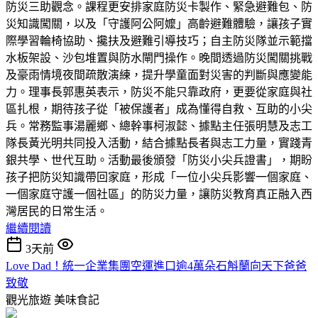
防災三助觀念。課程更安排家庭防災卡製作、緊急避難包、防
災知識闖關，以及「守護阿公阿嬤」高齡避難體驗，讓孩子實
際學習輪椅協助、攙扶及避難引導技巧；自主防災隊並示範擋
水板架設、沙包堆置與防水閘門操作。晚間透過防災闖關挑戰
及豪雨情境夜間疏散演練，提升學童面對災害的判斷與應變能
力。理事長郭惠英表示，防災不能只靠政府，更要從家庭與社
區扎根，期待孩子從「被保護者」成為懂得自救、互助的小尖
兵。常務監事湯麗鄉、總幹事柯淑懿、據點主任張明慧及志工
隊長黃光明共同投入活動，結合據點長者與志工力量，實踐青
銀共學、世代互助。活動最後頒發「防災小尖兵證書」，期盼
孩子把防災知識帶回家庭，形成「一位小尖兵影響一個家庭、
一個家庭守護一個社區」的防災力量，讓防災教育真正融入西
灣居民的日常生活。
繼續閱讀
3天前
Love Dad！統一企業集團空運進口逾4萬朵石斛蘭向天下爸爸
致敬
觀光旅遊
美味食記