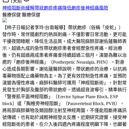
1天前
神經阻斷術緩解帶狀皰疹疼痛降低皰疹後神經痛風險
醫療保健
醫療保健
【柿子日報記者李玲/台南報導】帶狀皰疹（俗稱「皮蛇」）
發作時，常伴隨劇烈灼熱與刺痛，不僅影響日常活動，更可能
干擾夜間睡眠，降低生活品質。成大醫院麻醉部謝佑蓮醫師表
示，超過九成的急性帶狀皰疹患者會經歷急性疼痛，經治療
後，仍有超過兩成患者疼痛會持續超過三個月，演變為難以治
癒的「皰疹後神經痛」（Postherpetic Neuralgia, PHN），對身
心造成長期影響。謝佑蓮醫師說明，帶狀皰疹的治療，以抗病
毒藥物搭配止痛藥物為主。為了更有效控制急性疼痛，並預防
演變為慢性疼痛，麻醉科醫師可運用「神經阻斷術」，針對常
見發生於胸部及腹部的帶狀皰疹，透過超音波導引，精準執行
「豎脊肌平面神經阻斷」（Erector Spinae Plane Block, ESP
block）或「胸椎旁神經阻斷」（Paravertebral Block, PVB），
將局部麻醉藥物及類固醇注射至神經周圍，不僅能阻斷疼痛訊
號傳遞，也有助於減輕神經發炎反應。近期研究證實，接受神
經阻斷術的患者，在介入後四週內疼痛程度明顯下降，也顯著