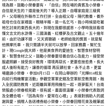
境為題，鼓勵小榮眷要有，「自信」問在場的貴賓及小榮眷，
自信是天生的？還是後天的？導入正題，自曝家庭是三級貧
戶，父母親在外縣市工作打拼，全由祖父母，隔代教養，養外
祖母也住在家裡面，眼睛半瞎，是一名乞丐，我小時候是吃著
祂乞討來的東西長大的，到現在我都很感恩，小學時我就看得
懂文言文的水滸傳、三國演義、紅樓夢及古文觀止。五十幾年
前，由於功課不錯 ，又天資聰穎 ，老師給我的獎賞，就是幫
他擦摩托車 ，我只需讀半天就可以放學，回家務農，幫忙生
計。現Google挑大師，他是美食界的愛迪生、智慧食材發明
家、智慧食材之父，鼓勵小榮眷要培養自信心及能力，接受榮
服處照顧，接受良好教育，環境再惡劣，更要愈挫愈勇。長大
成人後盼有能力，讓善的循環 再反饋社會，永不止息，更當
場邀請小榮眷 ，參加8月15日 ，在岡山舉辦的「光輝814校友
向前行飛機饗宴活動」參觀空軍軍史舘及空軍航空教育館，融
入全民國防教育，近距離與軍用飛機在一起，逐夢藍天！台南
榮服處小榮眷相見歡，很有感，畫面很溫馨，小榮眷代表致詞
及全體合唱，「因為有你，愛常在心裡」」表達對捐助人的感
謝與愛，捐贈人各送禮券給小榮眷，小榮眷回贈花束及親筆感