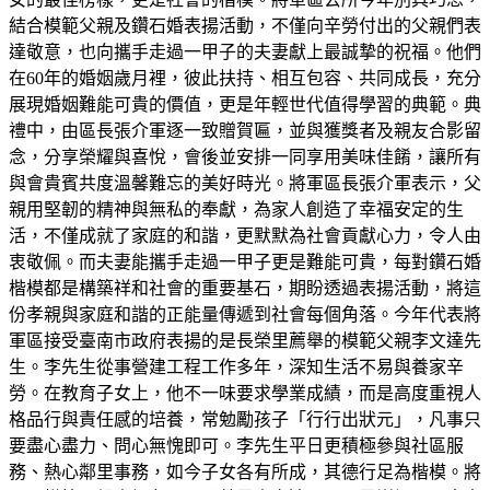
結合模範父親及鑽石婚表揚活動，不僅向辛勞付出的父親們表
達敬意，也向攜手走過一甲子的夫妻獻上最誠摯的祝福。他們
在60年的婚姻歲月裡，彼此扶持、相互包容、共同成長，充分
展現婚姻難能可貴的價值，更是年輕世代值得學習的典範。典
禮中，由區長張介軍逐一致贈賀匾，並與獲獎者及親友合影留
念，分享榮耀與喜悅，會後並安排一同享用美味佳餚，讓所有
與會貴賓共度溫馨難忘的美好時光。將軍區長張介軍表示，父
親用堅韌的精神與無私的奉獻，為家人創造了幸福安定的生
活，不僅成就了家庭的和諧，更默默為社會貢獻心力，令人由
衷敬佩。而夫妻能攜手走過一甲子更是難能可貴，每對鑽石婚
楷模都是構築祥和社會的重要基石，期盼透過表揚活動，將這
份孝親與家庭和諧的正能量傳遞到社會每個角落。今年代表將
軍區接受臺南市政府表揚的是長榮里薦舉的模範父親李文達先
生。李先生從事營建工程工作多年，深知生活不易與養家辛
勞。在教育子女上，他不一味要求學業成績，而是高度重視人
格品行與責任感的培養，常勉勵孩子「行行出狀元」，凡事只
要盡心盡力、問心無愧即可。李先生平日更積極參與社區服
務、熱心鄰里事務，如今子女各有所成，其德行足為楷模。將