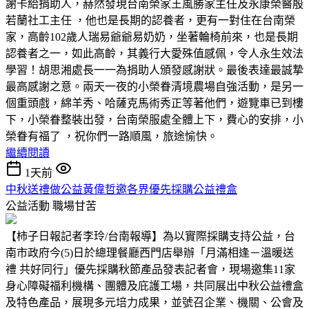
謝卡給捐助人，赫然發現台南榮家王風勝家主任及永康榮醫殷
若蘭社工主任 ，他也是長期的認養者，更有一對住在台南榮
家，高齡102歲人瑞易爺爺易奶奶，坐著輪椅前來，也是長期
認養者之一，如此高齡，其義行大愛殊值感佩，令人永生效法
學習！胡思湘處長一一為捐助人頒發感謝狀。最後表達最誠摯
最高感謝之意。兩天一夜的小榮眷清境農場自強活動，是另一
個重頭戲，綿羊秀、哈薩克馬術秀正等著他們，遊覽車已到樓
下，小榮眷整裝出發，台南榮服處全體上下，費心的安排，小
榮眷有福了 ，祝你們一路順風，旅途愉快。
繼續閱讀
1天前
中秋送禮做公益黃偉哲邀各界優先採購公益禮盒
公益活動
職場甘苦
【柿子日報記者李玲/台南報導】為以實際採購支持公益，台
南市政府今(5)日於總理餐廳西門店舉辦「月滿相逢－溫暖送
禮 共好同行」優先採購秋節產品發表記者會，現場邀集11家
身心障礙福利機構、團體及庇護工場，共同展出中秋公益禮盒
及特色產品，展現多元培力成果，並號召企業、機關、公會及