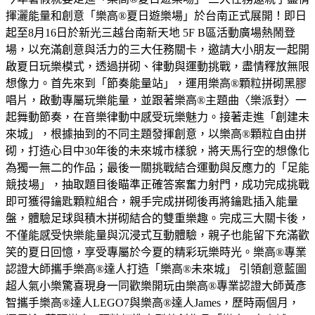
揮灑能量和創意「樂高®夏日遊樂場」於台南正式展開！即日
起至8月16日於新光三越台南新天地 5F B區活動廣場熱鬧登
場，以充滿創意與活力的三大任務關卡，邀請大小朋友一起開
啟夏日玩樂模式，透過拼砌、律動與運動挑戰，盡情釋放無限
想像力。首先來到「節奏能量站」，運用樂高®顆粒拼砌黑膠
唱片，啟動專屬玩樂能量，並跟著樂高®主題曲〈樂派對〉一
起舞動節奏，在音樂律動中感受玩樂魅力。接著走進「創建未
來城」，根據抽到的不同主題發揮創意，以樂高®顆粒自由拼
砌，打造心目中30年後的未來城市樣貌，將天馬行空的想像化
為獨一無二的作品；最後一關挑戰結合運動與反應力的「足能
競技場」，抽取題目後瞄準正確答案奮力射門，成功完成挑戰
即可獲得鑰匙顆粒組合，親手完成拼砌後再將鑰匙插入能量
盤，體驗足球與積木拼砌結合的雙重樂趣。完成三大關卡後，
不僅能感受快樂能量與沉浸式互動體驗，親子也能留下充滿歡
笑的夏日回憶，享受專屬於今夏的精彩玩樂時光。樂高®專業
認證大師攜手樂高®達人打造「樂高®未來城」 引領創意藍圖
超人氣小樂驚喜現身一同歡樂開玩由樂高®專業認證大師黃彥
智攜手樂高®達人LEGO7與樂高®達人James，歷時兩個月，