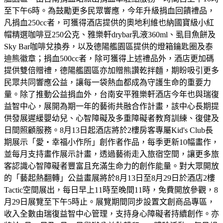
至下午6時。為鼓勵更多民眾響應，今年升級捐血回饋禮品，
凡捐血250cc者，可獲得酒店提供的奧地利維也納國寶級小紅
帽精選咖啡豆250公克、雅樂軒drybar乳液360ml、虱目魚餅及
Sky Bar咖啡兌換券，以及德陽艦園區提供的燈箱鑰匙圈及泰
迪熊徽章；捐血500cc者，除可獲得上述禮品外，酒店更加碼
提供雙倍贈禮，德陽艦園區亦加贈熊讚乾拌麵，期盼吸引更多
民眾共同響應公益，讓每一袋熱血都成為守護生命的重要力
量。除了推動公益捐血外，台南安平雅樂軒酒店今年也與瑞復
益智中心，展開為期一年的藝術共融合作計畫，該中心長期提
供發展遲緩嬰幼兒、心智障礙及多重障礙者教育訓練、復健及
日間照顧服務。8月13日起酒店將於2樓房客專屬Kid's Club長
期展示「愛・幸福小作所」創作者作品，每季更新10幅畫作，
並每月支持畫作展示計畫，透過藝術走入旅宿空間，讓更多旅
客認識心智障礙者豐富且充滿生命力的創作能量。對大眾開放
的「藝起熱翻轉」公益畫展將於8月13日至8月29日於酒店2樓
Tactic空間展出，每日早上11時至晚間11時，免費開放參觀，8
月29日展覽至下午5時止。展覽期間同步設置文創商品專區，
收入全數由瑞復益智中心管理，支持身心障礙者持續創作。亦