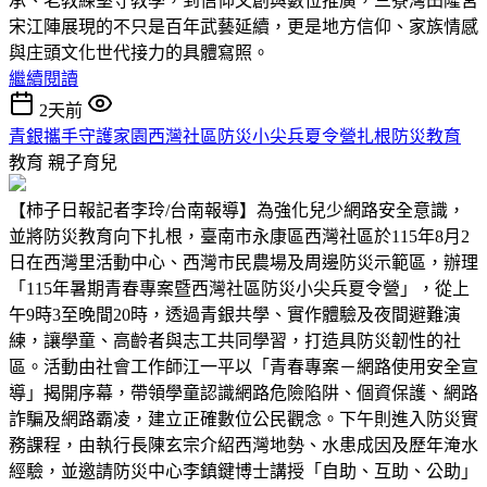
承、老教練堅守教學，到信仰文創與數位推廣，三寮灣田隆宮
宋江陣展現的不只是百年武藝延續，更是地方信仰、家族情感
與庄頭文化世代接力的具體寫照。
繼續閱讀
2天前
青銀攜手守護家園西灣社區防災小尖兵夏令營扎根防災教育
教育
親子育兒
【柿子日報記者李玲/台南報導】為強化兒少網路安全意識，
並將防災教育向下扎根，臺南市永康區西灣社區於115年8月2
日在西灣里活動中心、西灣市民農場及周邊防災示範區，辦理
「115年暑期青春專案暨西灣社區防災小尖兵夏令營」，從上
午9時3至晚間20時，透過青銀共學、實作體驗及夜間避難演
練，讓學童、高齡者與志工共同學習，打造具防災韌性的社
區。活動由社會工作師江一平以「青春專案－網路使用安全宣
導」揭開序幕，帶領學童認識網路危險陷阱、個資保護、網路
詐騙及網路霸凌，建立正確數位公民觀念。下午則進入防災實
務課程，由執行長陳玄宗介紹西灣地勢、水患成因及歷年淹水
經驗，並邀請防災中心李鎮鍵博士講授「自助、互助、公助」