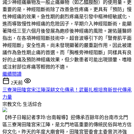
減少神經痛藥物及一般止痛藥物（如乙醯胺酚）的使用量。更
重要的是，神經阻斷術除了改善急性疼痛，更具有「預防」慢
性神經痛的效果。急性期的劇烈疼痛是引發中樞神經敏感化、
進而導致慢性神經痛的危險因子，早期介入神經阻斷術，能顯
著降低三至六個月後發展為皰疹後神經痛的風險。謝佑蓮醫師
指出，在各項神經阻斷技術中，超音波導引下的「豎脊肌平面
神經阻斷」安全性高，尚未發現顯著的嚴重副作用，因此被建
議作為急性期止痛的首選。而「胸椎旁神經阻斷」同樣具有良
好的止痛及預防神經痛效果，但少數患者可能出現頭暈、嗜睡
或注射部位疼痛等輕微的不適。
繼續閱讀
2天前
三寮灣田隆宮宋江陣深耕文化傳承！武藝扎根培育新世代傳承
力量
宗教文化
生活綜合
【柿子日報記者李玲/台南報導】迎傳承百餘年的台南市北門
區三寮灣田隆宮宋江陣，是北門地區重要的傳統民俗與地方信
仰文化。昨天的年度大廟會時，田隆宮管委會主委曾洪沛強