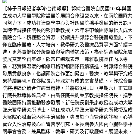
【柿子日報記者李玲/台南報導】郭綜合醫院自民國109年與國
立成功大學醫學院附設醫院展開合作經營以來，在兩院團隊共
同努力下，成功打造醫學中心與社區醫院攜手發展的新典範。
當時借調接任院長的鄭雅敏教授，六年來帶領團隊深化與成大
醫院合作，積極整合資源，持續提升郭綜合醫院醫療量能，不
僅在臨床醫療、人才培育、教學研究及醫療品質等方面持續精
進，更落實健保分級醫療與雙向轉診政策，為郭綜合醫院永續
發展奠定堅實基礎。郭宗正總裁表示，鄭雅敏院長任內以專
業、務實與溫暖的領導風格帶領團隊持續精進，對郭綜合醫院
發展貢獻良多，也讓兩院合作更加緊密，醫療、教學與研究成
果持續展現。在鄭院長六年深耕有成的堅實基礎下，郭綜合醫
院將持續延續合作經營精神，並將於8月1日（星期六）正式舉
行院長就職佈達典禮，由新任院長劉秉彥教授接任院長，攜手
醫院團隊持續推動醫療發展。新任院長劉秉彥教授為成功大學
臨床醫學研究所博士，現任成功大學臨床醫學研究所教授及成
大醫院心臟血管內科主治醫師，專長於心血管疾病診療、心導
管介入性治療及心血管醫學研究，並長期參與國內心臟醫學相
關學會會務，兼具臨床、教學、研究及行政歷練。展望未來，