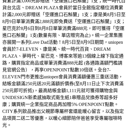
費累計滿3,000元即贈送「空運進口石斛蘭」1支；統一時代百
貨台北店、DREAM PLAZA會員於當日全館指定櫃位消費累
計滿2,000元即贈送「空運進口石斛蘭」1支；康是美8月5日至
8月9日單筆消費滿2,888元即免費送「空運進口石斛蘭」1支；
星巴克於8月6日到8月8日單筆消費滿888元，即可獲得「空運
進口石斛蘭」1支(數量有限、單店贈完為止)。統一企業集團
亦展開一系列Love Dad活動！8月5日至8月9日期間，uniopen
會員於7-ELEVEN、康是美、統一時代百貨、DREAM
PLAZA、夢時代、星巴克、博客來等逾13個線上線下指定通
路，購買指定商品或單筆消費滿888元起 (各通路滿額門檻請
見官網公告），再享OPENPOINT點數10倍送。全台7-
ELEVEN門市更推出uniopen會員消費滿額優惠三重送活動，
結帳金額滿250元送20元滿額折價券(至8月11日止下次消費滿
250元即可折抵)，最高結帳金額1,111元就可獲得購物金與
UNIDESIGN新柔感抽取式衛生紙1串贈品兌換券等超多好
康；購買統一企業指定商品再加贈5% OPENPOINT點數。
CITY系列飲品推出父親節專屬杯套還能暖心留言，以及指定
品項買二送二等優惠，以暖心細節陪伴爸爸享受專屬咖啡時
光。