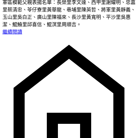
軍區模範父親表揚名單：長榮里李文達、西甲里謝耀明、忠嘉
里蔡清忠、苓仔寮里黃華龍、巷埔里陳英哲、將軍里黃靜義、
玉山里吳白正、廣山里陳福來、長沙里黃寬明、平沙里吳惠
潔、鯤鯓里邱喜信、鯤溟里周順吉。
繼續閱讀