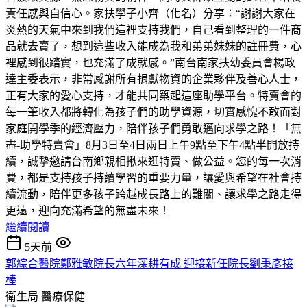
責任感與自信心。家扶學子小齊（化名）分享：“謝謝大家在
炎熱的天氣中來到我們這裡支持我們，自己看到整理的一件商
品就去賣了，想到這些收入能成為我和弟弟妹妹的註冊費，心
裡感到很踏實，也充滿了成就感。”南台南家扶幼委員會楊政
達主委表示，非常感謝所有捐獻物資的企業夥伴及善心人士，
正有大家的愛心支持，才能共同築起這座助學平台。特賣會的
每一筆收入都將轉化為孩子們的助學資源，切實感愧不敢面對
家庭開學季的經濟壓力，陪伴孩子們勇敢邁向求學之路！「無
盡-助學特賣會」8月3日至4日兩日上午9點至下午4點半開放持
續，誠摯邀請台南鄉親相揪來逛特賣、做公益。您的每一次消
費，都是支持孩子持續學習的重要力量，讓愛與希望在社會持
續流動，陪伴更多孩子跨越成長路上的難關、讓求學之路走得
更遠，迎向充滿希望的無盡未來！
繼續閱讀
5天前
郭綜合醫院鄭雅敏院長六年深耕有成 迎接新任院長劉秉彥接
棒
衛生局
醫療保健