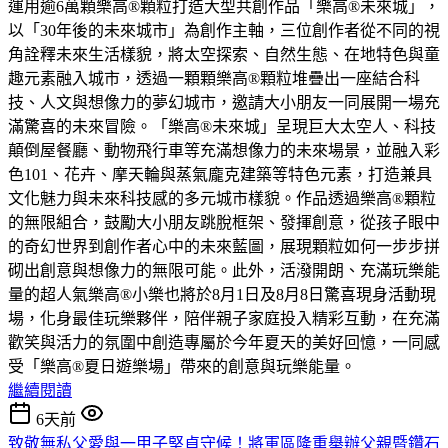
運用逾6萬顆樂高®顆粒打造大型共創作品「樂高®未來城」，
以「30年後的未來城市」為創作主軸，三位創作者從不同的視
角詮釋未來生活樣貌，將太空探索、自然生態、在地特色與童
趣元素融入城市，透過一顆顆樂高®顆粒堆疊出一座結合科
技、人文與想像力的夢幻城市，邀請大小朋友一同展開一場充
滿驚喜的未來冒險。「樂高®未來城」呈現巨大太空人、科技
顛倒屋餐廳、動物飛行車等充滿想像力的未來場景，並融入彩
色101、花卉、摩天輪與蒸氣龐克建築等特色元素，打造兼具
文化魅力與未來科技感的多元城市樣貌。作品透過樂高®顆粒
的無限組合，鼓勵大小朋友跳脫框架、發揮創意，從孩子眼中
的奇幻世界到創作者心中的未來藍圖，展現顆粒如何一步步拼
砌出創意與想像力的無限可能。此外，活潑開朗、充滿玩樂能
量的超人氣樂高®小樂也將於8月1日及8月8日驚喜現身活動現
場，化身最佳玩樂夥伴，陪伴親子家庭投入精彩互動，在充滿
歡笑與活力的氛圍中創造專屬於今年夏天的美好回憶，一同感
受「樂高®夏日遊樂場」帶來的創意與玩樂能量。
繼續閱讀
6天前
致敬無私父愛與一甲子堅貞守候！將軍區隆重舉辦父親暨鑽石