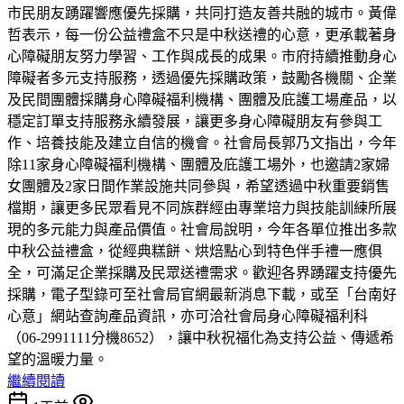
市民朋友踴躍響應優先採購，共同打造友善共融的城市。黃偉
哲表示，每一份公益禮盒不只是中秋送禮的心意，更承載著身
心障礙朋友努力學習、工作與成長的成果。市府持續推動身心
障礙者多元支持服務，透過優先採購政策，鼓勵各機關、企業
及民間團體採購身心障礙福利機構、團體及庇護工場產品，以
穩定訂單支持服務永續發展，讓更多身心障礙朋友有參與工
作、培養技能及建立自信的機會。社會局長郭乃文指出，今年
除11家身心障礙福利機構、團體及庇護工場外，也邀請2家婦
女團體及2家日間作業設施共同參與，希望透過中秋重要銷售
檔期，讓更多民眾看見不同族群經由專業培力與技能訓練所展
現的多元能力與產品價值。社會局說明，今年各單位推出多款
中秋公益禮盒，從經典糕餅、烘焙點心到特色伴手禮一應俱
全，可滿足企業採購及民眾送禮需求。歡迎各界踴躍支持優先
採購，電子型錄可至社會局官網最新消息下載，或至「台南好
心意」網站查詢產品資訊，亦可洽社會局身心障礙福利科
（06-2991111分機8652），讓中秋祝福化為支持公益、傳遞希
望的溫暖力量。
繼續閱讀