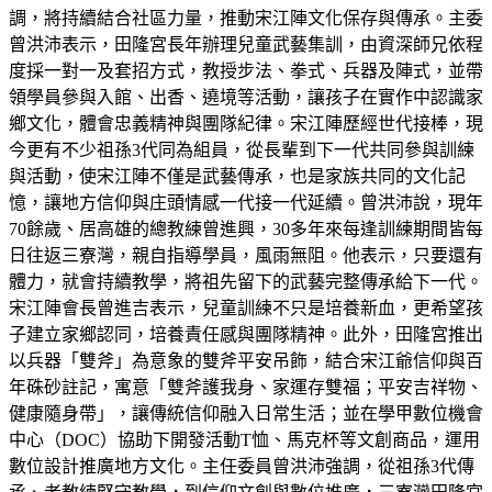
調，將持續結合社區力量，推動宋江陣文化保存與傳承。主委
曾洪沛表示，田隆宮長年辦理兒童武藝集訓，由資深師兄依程
度採一對一及套招方式，教授步法、拳式、兵器及陣式，並帶
領學員參與入館、出香、遶境等活動，讓孩子在實作中認識家
鄉文化，體會忠義精神與團隊紀律。宋江陣歷經世代接棒，現
今更有不少祖孫3代同為組員，從長輩到下一代共同參與訓練
與活動，使宋江陣不僅是武藝傳承，也是家族共同的文化記
憶，讓地方信仰與庄頭情感一代接一代延續。曾洪沛說，現年
70餘歲、居高雄的總教練曾進興，30多年來每逢訓練期間皆每
日往返三寮灣，親自指導學員，風雨無阻。他表示，只要還有
體力，就會持續教學，將祖先留下的武藝完整傳承給下一代。
宋江陣會長曾進吉表示，兒童訓練不只是培養新血，更希望孩
子建立家鄉認同，培養責任感與團隊精神。此外，田隆宮推出
以兵器「雙斧」為意象的雙斧平安吊飾，結合宋江爺信仰與百
年硃砂註記，寓意「雙斧護我身、家運存雙福；平安吉祥物、
健康隨身帶」，讓傳統信仰融入日常生活；並在學甲數位機會
中心（DOC）協助下開發活動T恤、馬克杯等文創商品，運用
數位設計推廣地方文化。主任委員曾洪沛強調，從祖孫3代傳