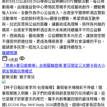
將於8月22日及8月29日舉辦公益熱轉印DIY體驗活動，每日規
劃兩場，由瑞復益智中心帶領民眾親手完成藝術創作，體驗費
每人$300，全數作為中心公益收入。台南安平雅樂軒酒店贊助
活動場地、自助飲料吧及Sky觀景台體驗，希望透過互動參
與，拉近民眾與公益的距離，讓藝術成為理解、陪伴與共融的
橋梁。台南安平雅樂軒酒店表示未來將持續攜手不同公益夥
伴，透過捐血、藝術展覽、公益體驗等多元形式，讓旅宿空間
不僅提供舒適住宿，更成為傳遞善意、凝聚社會溫暖的平台，
邀請更多民眾一起加入公益行列，讓愛持續發生。
繼續閱讀
6天前
「樂高®夏日遊樂場」台南壓軸登場 夏日限定三大關卡與大小
朋友開啟玩樂模式
歡樂活動ˋ
親子育兒
【柿子日報記者李玲/台南報導】暑假後半場精彩不停歇！隨
著假期進入倒數，孩子們的探索與創意旅程仍在持續升溫。這
也是親子抓緊夏天的尾巴、攜手共創專屬回憶的最佳時機。根
據LEGO® Play Well Study 2026調查指出，超過9成家長認為玩