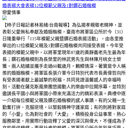
婚表揚大會表揚12位模範父親及1對鑽石婚楷模
戀愛情事
【柿子日報記者林易緒/台南報導】為弘揚孝親敬老精神，並
表彰父愛無私奉獻及婚姻楷模，臺南市將軍區公所於今（31）
日隆重舉行「115年模範父親暨鑽石婚表揚活動」，由各里推
舉出的12位模範父親及1對鑽石婚楷模共同接受表揚。今年受
表揚的模範父親中，以將軍里現年87歲的黃靜義老先生最為年
長；鑽石婚楷模則為長榮里的林武男先生與林陳月桃女士榮
獲，兩人結縭並攜手走過60載歲月，鶼鰈情深，著實是令人稱
羨的婚姻楷模。將軍區長張介軍今日特別代表市長黃偉哲向所
有受表揚者獻上最誠摯的祝福，共同見證溫馨感人的幸福時
刻。活動在薩克斯風樂團悠揚動人的樂曲中拉開序幕，並特別
邀請長平國小與將軍國小帶來充滿活力的精彩表演。典禮中逐
一介紹每位模範父親及鑽石婚楷模的感人事蹟，有的父親一生
勤奮打拚、克服逆境，以堅毅精神守護家庭；有的則將對家庭
的「小愛」化為對社會的「大愛」，積極投身公益事業、熱心
服務鄰里，用實際行動詮釋了父愛的深沉與偉大，不僅成為子
女的最佳榜樣，更是社會的楷模。將軍區公所今年別具巧思，