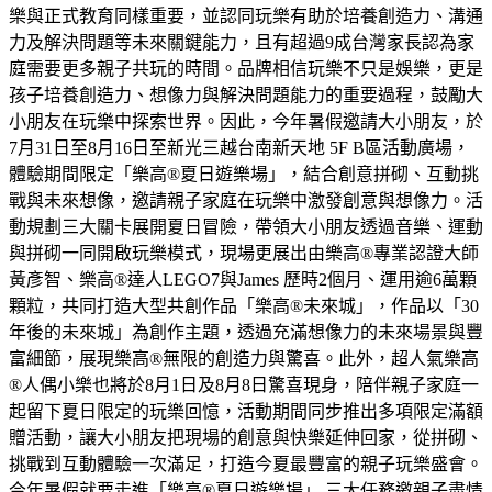
樂與正式教育同樣重要，並認同玩樂有助於培養創造力、溝通
力及解決問題等未來關鍵能力，且有超過9成台灣家長認為家
庭需要更多親子共玩的時間。品牌相信玩樂不只是娛樂，更是
孩子培養創造力、想像力與解決問題能力的重要過程，鼓勵大
小朋友在玩樂中探索世界。因此，今年暑假邀請大小朋友，於
7月31日至8月16日至新光三越台南新天地 5F B區活動廣場，
體驗期間限定「樂高®夏日遊樂場」，結合創意拼砌、互動挑
戰與未來想像，邀請親子家庭在玩樂中激發創意與想像力。活
動規劃三大關卡展開夏日冒險，帶領大小朋友透過音樂、運動
與拼砌一同開啟玩樂模式，現場更展出由樂高®專業認證大師
黃彥智、樂高®達人LEGO7與James 歷時2個月、運用逾6萬顆
顆粒，共同打造大型共創作品「樂高®未來城」，作品以「30
年後的未來城」為創作主題，透過充滿想像力的未來場景與豐
富細節，展現樂高®無限的創造力與驚喜。此外，超人氣樂高
®人偶小樂也將於8月1日及8月8日驚喜現身，陪伴親子家庭一
起留下夏日限定的玩樂回憶，活動期間同步推出多項限定滿額
贈活動，讓大小朋友把現場的創意與快樂延伸回家，從拼砌、
挑戰到互動體驗一次滿足，打造今夏最豐富的親子玩樂盛會。
今年暑假就要走進「樂高®夏日遊樂場」 三大任務邀親子盡情