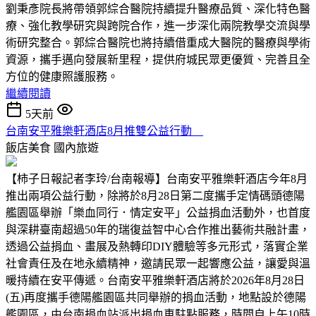
劉秉彥院長將帶領郭綜合醫院持續提升醫療品質、深化特色醫
療、強化教學研究與跨院合作，進一步深化兩院教學交流與學
術研究整合。郭綜合醫院也將持續借重成大醫院的醫療與學術
資源，攜手邁向發展新里程，提供府城民眾更優質、完善且全
方位的健康照護服務。
繼續閱讀
5天前
台南安平雅樂軒酒店8月推雙公益行動
飯店美食
國內旅遊
【柿子日報記者李玲/台南報導】台南安平雅樂軒酒店今年8月
推出兩項公益行動，除將於8月28日第二度攜手定情碼頭德陽
艦園區舉辦「樂血同行．情定安平」公益捐血活動外，也首度
與深耕臺南超過50年的瑞復益智中心合作推出藝術共融計畫，
透過公益捐血、畫展及熱轉印DIY體驗等多元形式，落實企業
社會責任及在地永續精神，邀請民眾一起響應公益，讓愛與溫
暖持續在安平傳遞。台南安平雅樂軒酒店將於2026年8月28日
(五)再度攜手德陽艦園區共同舉辦的捐血活動，地點設於德陽
艦園區，由台南捐血站派出捐血車駐點服務，時間自上午10時