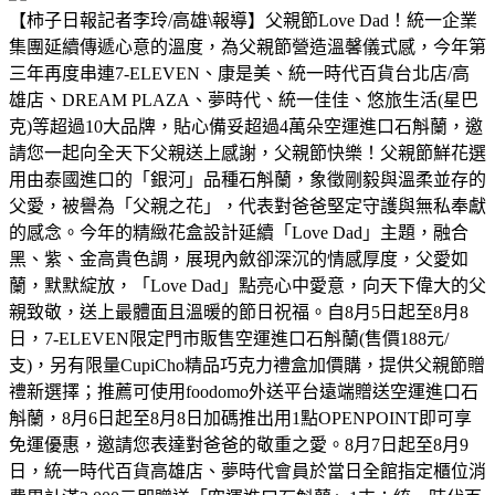
【柿子日報記者李玲/高雄\報導】父親節Love Dad！統一企業
集團延續傳遞心意的溫度，為父親節營造溫馨儀式感，今年第
三年再度串連7-ELEVEN、康是美、統一時代百貨台北店/高
雄店、DREAM PLAZA、夢時代、統一佳佳、悠旅生活(星巴
克)等超過10大品牌，貼心備妥超過4萬朵空運進口石斛蘭，邀
請您一起向全天下父親送上感謝，父親節快樂！父親節鮮花選
用由泰國進口的「銀河」品種石斛蘭，象徵剛毅與溫柔並存的
父愛，被譽為「父親之花」，代表對爸爸堅定守護與無私奉獻
的感念。今年的精緻花盒設計延續「Love Dad」主題，融合
黑、紫、金高貴色調，展現內斂卻深沉的情感厚度，父愛如
蘭，默默綻放，「Love Dad」點亮心中愛意，向天下偉大的父
親致敬，送上最體面且溫暖的節日祝福。自8月5日起至8月8
日，7-ELEVEN限定門市販售空運進口石斛蘭(售價188元/
支)，另有限量CupiCho精品巧克力禮盒加價購，提供父親節贈
禮新選擇；推薦可使用foodomo外送平台遠端贈送空運進口石
斛蘭，8月6日起至8月8日加碼推出用1點OPENPOINT即可享
免運優惠，邀請您表達對爸爸的敬重之愛。8月7日起至8月9
日，統一時代百貨高雄店、夢時代會員於當日全館指定櫃位消