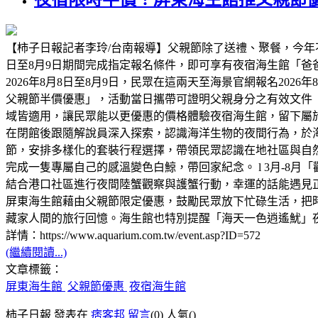
【柿子日報記者李玲/台南報導】父親節除了送禮、聚餐，今年
日至8月9日期間完成指定報名條件，即可享有夜宿海生館「
2026年8月8日至8月9日，民眾在這兩天至海景官網報名2026
父親節半價優惠」，活動當日攜帶可證明父親身分之有效文件
域皆適用，讓民眾能以更優惠的價格體驗夜宿海生館，留下屬
在閉館後跟隨解說員深入探索，認識海洋生物的夜間行為，於海
節，安排多樣化的套裝行程選擇，帶領民眾認識在地社區與自然
完成一隻專屬自己的感溫變色白鯨，帶回家紀念。 l 3月-8月
結合港口社區進行夜間陸蟹觀察與護蟹行動，幸運的話能遇見正抱
屏東海生館藉由父親節限定優惠，鼓勵民眾放下忙碌生活，把
藏家人間的旅行回憶。海生館也特別提醒「海天一色逍遙魷」
詳情：https://www.aquarium.com.tw/event.asp?ID=572
(繼續閱讀...)
文章標籤：
屏東海生館
父親節優惠
夜宿海生館
柿子日報 發表在
痞客邦
留言
(0)
人氣(
)