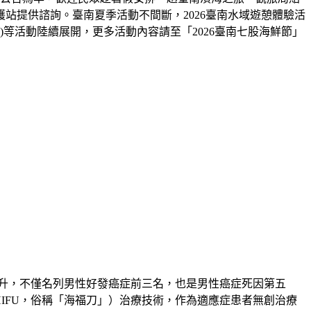
站提供諮詢。臺南夏季活動不間斷，2026臺南水域遊憩體驗活
(8/10-23)等活動陸續展開，更多活動內容請至「2026臺南七股海鮮節」
升，不僅名列男性好發癌症前三名，也是男性癌症死因第五
ound，HIFU，俗稱「海福刀」）治療技術，作為適應症患者無創治療