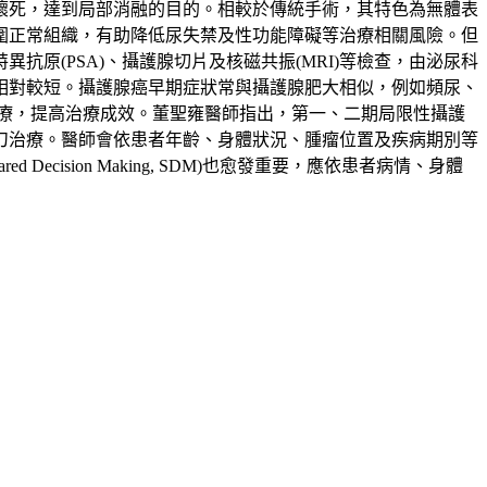
壞死，達到局部消融的目的。相較於傳統手術，其特色為無體表
圍正常組織，有助降低尿失禁及性功能障礙等治療相關風險。但
原(PSA)、攝護腺切片及核磁共振(MRI)等檢查，由泌尿科
相對較短。攝護腺癌早期症狀常與攝護腺肥大相似，例如頻尿、
療，提高治療成效。董聖雍醫師指出，第一、二期局限性攝護
刀治療。醫師會依患者年齡、身體狀況、腫瘤位置及疾病期別等
sion Making, SDM)也愈發重要，應依患者病情、身體