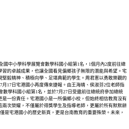
屆全國中小學科學展覽會數學科國小組第1名，1個月內2度前往總
學習的卓越成果，也讓全國看見偏鄉孩子無限的潛能與希望。宅
展現堅毅精神、積極向學、足堪典範的學生。周君憲以勇敢樂觀的
月17日宅港國小再度傳來捷報。由王海晴、侯淑芬2位老師指
展覽會數學科國小組第1名，並於7月27日受邀前往總統府參加總統
更是一份責任。宅港國小是一所偏鄉小校，但始終相信教育沒有
這兩次榮耀，不僅屬於得獎學生及指導老師，更屬於所有默默耕
不僅是宅港國小的歷史新頁，更是台南教育的重要殊榮。未來，