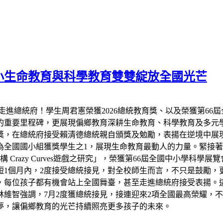
小生命教育與科學教育雙雙綻放全國光芒
走進總統府！學生周君憲榮獲2026總統教育獎、以及榮獲第66
的重要里程碑，更展現偏鄉教育深耕生命教育、科學教育及多元
教育獎，在總統府接受賴清德總統親自頒獎及勉勵，表揚在逆境中
全國國小組獲獎學生之1，展現生命教育最動人的力量。緊接著7
razy Curves遊戲之研究」，榮獲第66屆全國中小學科學
短1個月內，2度接受總統接見，對全校師生而言，不只是鼓勵，
，每位孩子都有機會站上全國舞臺，甚至走進總統府接受表揚。
維智強調，7月2度獲總統接見，接連迎來2項全國最高榮耀，
夢，讓偏鄉教育的光芒持續照亮更多孩子的未來。