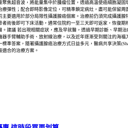
量聚焦超音波，將能量集中於腫瘤位置，透過高溫使癌細胞凝固
治療彈性；配合即時影像定位，可精準鎖定病灶，盡可能保留周
要適用於部分局限性攝護腺癌個案。治療前仍須完成攝護腺特異抗
患者術後即可下床活動，通常住院約一至三天即可返家，恢復期
醫。建議 若出現相關症狀，應及早就醫，透過早期診斷、早期治
機器手臂輔助手術、放射線治療，以及近年逐漸受到關注的海福
，隨著攝護腺癌治療方式日益多元，醫病共享決策(Shared Deci
最適合的治療方案。
惠 這時段買更划算