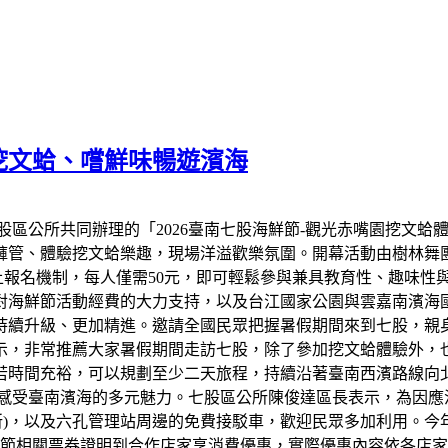
子挖文蛤、嚐鮮味暢遊濱海
區公所共同辦理的「2026臺南七股海鮮節-觀光赤嘴園挖文蛤體
褲管、體驗挖文蛤樂趣，現場洋溢歡樂氛圍。開幕活動由樹林舞
線上報名機制，每人僅需50元，即可輕鬆參與兼具教育性、趣味
對海鮮節活動經費的大力支持，以及台江國家公園與雲嘉南濱海
持續升級、更加精進。邀請全國民眾把握暑假期間來到七股，親
示，非常推薦大家暑假期間走訪七股，除了參加挖文蛤體驗外，
若時間充裕，可以規劃至少二天旅程，持續沿著臺南西濱路線向
度感受臺南濱海的多元魅力。七股區公所陳俊達區長表示，為因應
試驗所)，以及六孔管理站周邊的免費接駁車，歡迎民眾多加利用
海鮮節相關票券證明到合作店家享消費優惠，實際優惠內容依各店