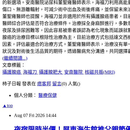
的新選項。安南醫院泌尿科董聖雍醫師表示，海福刀利用高能
傷口、無游離輻射，可減少術中出血及術後疼痛，並保留未來
董聖雍醫師也提醒，海福刀並非適用於所有攝護腺癌患者，目前主
醫師綜合評估是否符合治療條件。治療採全身麻醉進行，多數
夜尿及排尿困難等，因此容易被患者誤認為老化現象而延誤就
腺癌的治療目標以根除性治療為主，目前治療方式包括達文西
因素，評估最適合的治療方式。董聖雍醫師表示，治療沒有單一標準答案
狀況及對術後生活品質的期待，透過醫病充分溝通，共同選擇
(繼續閱讀...)
文章標籤：
攝護腺癌
海福刀
攝護腺肥大
安南醫院
核磁共振(MRI)
柿子日報 發表在
痞客邦
留言
(0)
人氣(
)
個人分類：
醫療保健
▲top
Aug
07
Fri
2026
14:44
夜宿限時半價！屏東海生館推父親節優