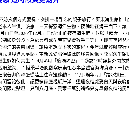
不妨換個方式慶祝，安排一場難忘的親子旅行。屏東海生館推出
爸爸本人半價」優惠，白天探索海洋生物、夜晚睡在海平面下，讓
年8月13日至2026年12月31日(含)止的夜宿海生館，並以「兩
（例如身分證、戶籍資料或孕產育兒衛教手冊等），即可享爸爸
於海洋的專屬回憶，讓原本想等下次的旅程，今年就能輕鬆成行
底世界進入夢鄉，重新感受陪伴彼此的珍貴回憶。夜宿海生館除了
生態如何共生：l 4月-8月「後場揭密」：參訪平時無對外開
「觀珊望海」：搭乘半潛艇觀察屏東恆春半島豐富海洋資源，一探後壁
著卵的母蟹從陸上往海邊移動。 l 11月-隔年2月「踏水巡
時間留給彼此，讓更多家庭親近海洋，透過夜宿感受白天與夜晚
夜間限定點燈，只到八月底，民眾千萬別錯過只有暑假夜宿的民