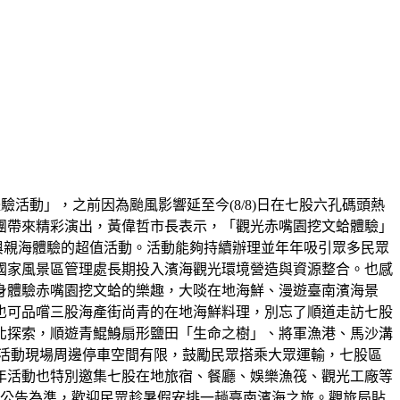
驗活動」，之前因為颱風影響延至今(8/8)日在七股六孔碼頭熱
團帶來精彩演出，黃偉哲市長表示，「觀光赤嘴園挖文蛤體驗」
性與親海體驗的超值活動。活動能夠持續辦理並年年吸引眾多民眾
國家風景區管理處長期投入濱海觀光環境營造與資源整合。也感
身體驗赤嘴園挖文蛤的樂趣，大啖在地海鮮、漫遊臺南濱海景
也可品嚐三股海產街尚青的在地海鮮料理，別忘了順道走訪七股
北探索，順遊青鯤鯓扇形鹽田「生命之樹」、將軍漁港、馬沙溝
活動現場周邊停車空間有限，鼓勵民眾搭乘大眾運輸，七股區
。今年活動也特別邀集七股在地旅宿、餐廳、娛樂漁筏、觀光工廠等
家公告為準，歡迎民眾趁暑假安排一趟臺南濱海之旅。觀旅局貼