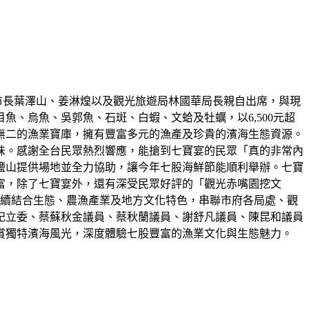
副市長葉澤山、姜淋煌以及觀光旅遊局林國華局長親自出席，與現
、烏魚、吳郭魚、石斑、白蝦、文蛤及牡蠣，以6,500元超
無二的漁業寶庫，擁有豐富多元的漁產及珍貴的濱海生態資源。
海味。感謝全台民眾熱烈響應，能搶到七寶宴的民眾「真的非常內
鹽山提供場地並全力協助，讓今年七股海鮮節能順利舉辦。七寶
富，除了七寶宴外，還有深受民眾好評的「觀光赤嘴園挖文
持續結合生態、農漁產業及地方文化特色，串聯市府各局處、觀
妃立委、蔡蘇秋金議員、蔡秋蘭議員、謝舒凡議員、陳昆和議員
賞獨特濱海風光，深度體驗七股豐富的漁業文化與生態魅力。