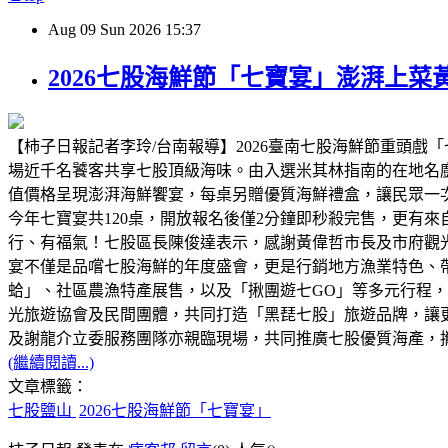
Aug
09
Sun
2026
15:37
2026七股海鮮節「七寶宴」澎湃上
【柿子日報記者李玲/台南報導】2026臺南七股海鮮節重頭
場近千名饕客共享七股頂級海味。由入選米其林指南的在地名廚
值價格呈現澎湃海鮮饗宴，每桌另贈優質海鮮禮盒，讓民眾一
今年七寶宴共120桌，開放報名後僅2分鐘即秒殺完售，更有
行、有福氣！七股區長陳俊達表示，感謝黃偉哲市長及市府觀
宴不僅是品嚐七股海鮮的年度盛會，更是行銷地方漁業特色、
蛤」、社區農漁特產展售，以及「揪團遊七GO」等多元行程
光旅遊協會及民間團體，共同打造「黑琵七股」旅遊品牌，讓
及謝龍介立委服務團隊亦親臨現場，共同推廣七股優質海產，
(繼續閱讀...)
文章標籤：
七股鹽山
2026七股海鮮節「七寶宴」