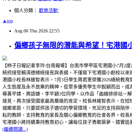
個人分類：
歡樂活動ˋ
▲top
Aug
06
Thu
2026
22:55
偏鄉孩子無限的潛能與希望！宅港國
【柿子日報記者李玲/台南報導】台南市學甲區宅港國小7月2度
統府接受賴清德總統接見與表揚，不僅寫下宅港國小創校以來
港國小校長林維智表示，7月3日學生周君憲榮獲2026總統
人生態度及永不放棄的精神，從眾多優秀學生中脫穎而出，成為
導黃芊媃、周語婕、李芊穎3位同學，以作品「曲線排排站－解構 C
接見，再次接受國家最高層級的肯定。校長林維智表示，在短
城鄉差距，只要提供孩子適切的學習環境、充足的支持與陪伴
耘的教師、支持教育的家長及關心偏鄉教育的社會各界。校長林
宅港國小將持續秉持教育初心，讓每位孩子勇敢築夢、踏實追
(繼續閱讀...)