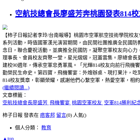
空航技總會長廖盛芳奔桃園發表814
【柿子日報記者李玲/台南報導】桃園市空軍航空技術學院校友
系列活動，時值國軍漢光演習期間，由民間社團推廣全民國防教
念日，聯合慶祝活動，並廣推全民國防，凝聚空軍校友向心力
理事長、會員校友齊聚一堂，星光熠熠，冠蓋雲集。廖總會長更當
建校90週年，傳承空軍忠勇軍風。「光輝814校友向前行飛機
勤榮民生命史。第四寶，飛機饗宴：外燴辦桌、現打果汁，吃
814校友獎章，彰顯榮耀，感謝他們心繫空軍，熱愛空軍，相約8
(繼續閱讀...)
文章標籤：
空航技總會長廖盛芳
飛機饗宴
桃園空軍校友
空軍814勝利紀
柿子日報 發表在
痞客邦
留言
(0)
人氣(
)
個人分類：
教育
▲top