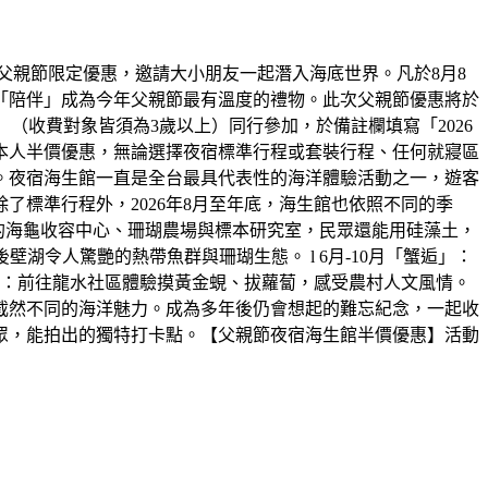
父親節限定優惠，邀請大小朋友一起潛入海底世界。凡於8月8
「陪伴」成為今年父親節最有溫度的禮物。此次父親節優惠將於
大一小」（收費對象皆須為3歲以上）同行參加，於備註欄填寫「2026
本人半價優惠，無論選擇夜宿標準行程或套裝行程、任何就寢區
。夜宿海生館一直是全台最具代表性的海洋體驗活動之一，遊客
標準行程外，2026年8月至年底，海生館也依照不同的季
放的海龜收容中心、珊瑚農場與標本研究室，民眾還能用硅藻土，
湖令人驚艷的熱帶魚群與珊瑚生態。 l 6月-10月「蟹逅」：
田」：前往龍水社區體驗摸黃金蜆、拔蘿蔔，感受農村人文風情。
截然不同的海洋魅力。成為多年後仍會想起的難忘紀念，一起收
眾，能拍出的獨特打卡點。【父親節夜宿海生館半價優惠】活動