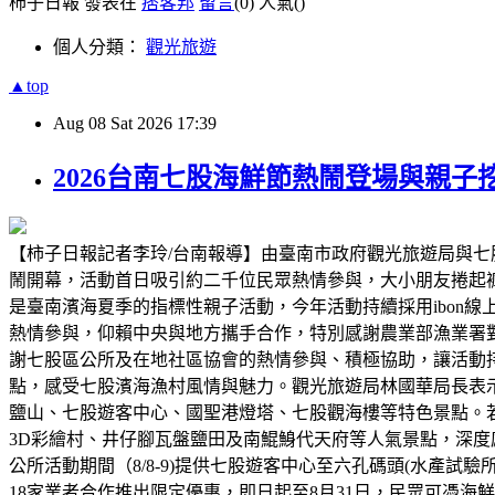
柿子日報 發表在
痞客邦
留言
(0)
人氣(
)
個人分類：
觀光旅遊
▲top
Aug
08
Sat
2026
17:39
2026台南七股海鮮節熱鬧登場與親
【柿子日報記者李玲/台南報導】由臺南市政府觀光旅遊局與七股
鬧開幕，活動首日吸引約二千位民眾熱情參與，大小朋友捲起
是臺南濱海夏季的指標性親子活動，今年活動持續採用ibon
熱情參與，仰賴中央與地方攜手合作，特別感謝農業部漁業署
謝七股區公所及在地社區協會的熱情參與、積極協助，讓活動
點，感受七股濱海漁村風情與魅力。觀光旅遊局林國華局長表
鹽山、七股遊客中心、國聖港燈塔、七股觀海樓等特色景點。
3D彩繪村、井仔腳瓦盤鹽田及南鯤鯓代天府等人氣景點，深
公所活動期間（8/8-9)提供七股遊客中心至六孔碼頭(水產
18家業者合作推出限定優惠，即日起至8月31日，民眾可憑