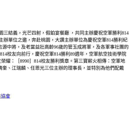
三結義，光芒四射，假鉑宴餐廳 ，共同主辦慶祝空軍勝利814
辦單位之邀，奔赴桃園，大讚主辦單位為慶祝空軍814勝利紀
源中將，及老當益壯高齡96歲的管玉成將軍，及各軍事社團的
4校友向前行，慶祝空軍814勝利89週年，空軍航空技術學院
耀：［8990］814校友勝利獎章。第三寶薪火相傳：空軍地
靖奎、江瑞麟、任恩光三位主辦的理事長，並特別為他們配戴
進協會