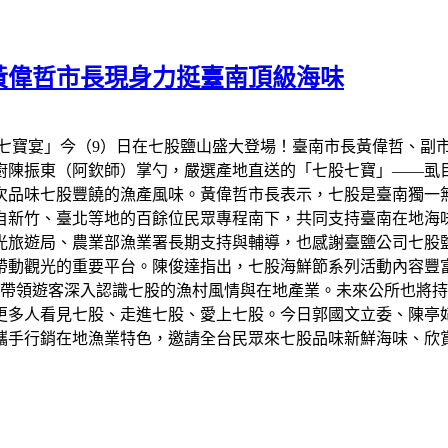
菜黃偉哲市長現身力挺臺南頂級海味
戲「七寶宴」今（9）日在七股鹽山盛大登場！臺南市長黃偉哲、
陳振東（阿欽師）掌勺，嚴選產地直送的「七股七寶」——虱目魚
次品味七股豐饒的漁產風味。黃偉哲市長表示，七股是臺南獨一
來自新竹、臺北等地的百餘位民眾專程南下，共同支持臺南在地
光旅遊局、農業部漁業署長期支持與輔導，也感謝臺鹽公司七股
帶動觀光的重要平台。陳俊達指出，七股海鮮節系列活動內容豐
，帶領遊客深入認識七股的漁村風情與在地產業。未來公所也將
更多人看見七股、走進七股、愛上七股。今日郭國文立委、陳亭
攜手行銷在地漁業特色，邀請全台民眾來七股品味新鮮海味、欣