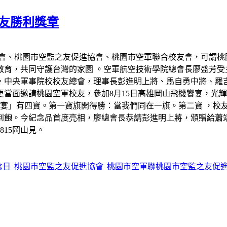
校友勝利獎章
會、桃園市空監之友促進協會、桃園市空軍聯合校友會，可謂桃園
育，共同守護台灣的家園 。空軍航空技術學院總會長廖盛芳受主
，中央軍事院校校友總會，理事長彭進明上將、馬自勇中將、羅吉
面邀請桃園空軍校友，參加8月15日高雄岡山飛機饗宴，光輝81
饗宴」有四寶。第一寶旗開得勝：當我們同在一旗。第二寶 ，校友榮
到飽。今紀念品首度亮相，廖總會長恭請彭進明上將，頒贈給蕭
15岡山見。
念日
桃園市空監之友促進協會
桃園市空軍聯桃園市空監之友促