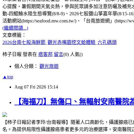
心提醒，暑假期間天氣炎熱，參與民眾請多加注意防曬及補充水
動-四鯤鯓水陸生態導覽(8/8-9)、2026七股鹽山箏嘉年華(8/15-
活動網站(https://seafood.mw.com.tw/)、「台南旅遊網」(https://ww
(繼續閱讀...)
文章標籤：
2026台南七股海鮮節
觀光赤嘴園挖文蛤體驗
六孔碼頭
柿子日報 發表在
痞客邦
留言
(0)
人氣(
)
個人分類：
觀光旅遊
▲top
Aug
07
Fri
2026
15:14
【海福刀】無傷口、無輻射安南醫院
【柿子日報記者李玲/台南報導】隨著人口高齡化，攝護腺癌
名。為提供局限性攝護腺癌患者更多元的治療選擇，安南醫院正式導入高能量