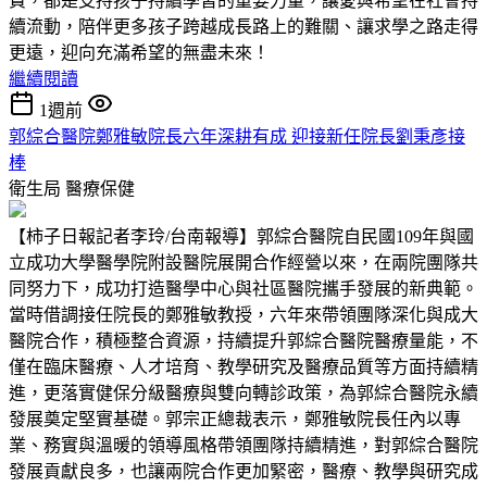
費，都是支持孩子持續學習的重要力量，讓愛與希望在社會持
續流動，陪伴更多孩子跨越成長路上的難關、讓求學之路走得
更遠，迎向充滿希望的無盡未來！
繼續閱讀
1週前
郭綜合醫院鄭雅敏院長六年深耕有成 迎接新任院長劉秉彥接
棒
衛生局
醫療保健
【柿子日報記者李玲/台南報導】郭綜合醫院自民國109年與國
立成功大學醫學院附設醫院展開合作經營以來，在兩院團隊共
同努力下，成功打造醫學中心與社區醫院攜手發展的新典範。
當時借調接任院長的鄭雅敏教授，六年來帶領團隊深化與成大
醫院合作，積極整合資源，持續提升郭綜合醫院醫療量能，不
僅在臨床醫療、人才培育、教學研究及醫療品質等方面持續精
進，更落實健保分級醫療與雙向轉診政策，為郭綜合醫院永續
發展奠定堅實基礎。郭宗正總裁表示，鄭雅敏院長任內以專
業、務實與溫暖的領導風格帶領團隊持續精進，對郭綜合醫院
發展貢獻良多，也讓兩院合作更加緊密，醫療、教學與研究成