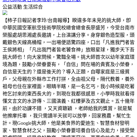
公益活動
生活綜合
【柿子日報記者李玲/台南報導】睽違多年未見的挑大師，卽
中華民國空軍航空技術學院校總會總會長廖盛芳，今受台南市
榮服處胡思湘處長邀請，上台演講分享。身穿銀色造型服，頭
戴銀色天線高桶帽，一出場便語驚四座，口出「凡進我門者皆
王侯將相」「凡出我門者皆老饕食神」放眼星球，獨步天下吾
挑大師也！向大家問候，驚豔全場。挑大師首次以幼年家庭環
境為題，鼓勵小榮眷要有，「自信」問在場的貴賓及小榮眷，
自信是天生的？還是後天的？導入正題，自曝家庭是三級貧
戶，父母親在外縣市工作打拼，全由祖父母，隔代教養，養外
祖母也住在家裡面，眼睛半瞎，是一名乞丐，我小時候是吃著
祂乞討來的東西長大的，到現在我都很感恩，小學時我就看得
懂文言文的水滸傳、三國演義、紅樓夢及古文觀止。五十幾年
前，由於功課不錯 ，又天資聰穎 ，老師給我的獎賞，就是幫
他擦摩托車 ，我只需讀半天就可以放學，回家務農，幫忙生
計。現Google挑大師，他是美食界的愛迪生、智慧食材發明
家、智慧食材之父，鼓勵小榮眷要培養自信心及能力，接受榮