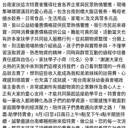
台南家扶這次特賣會獲得社會各界企業與民眾熱情響應，現場
集琳瑯瑯滿目的愛心商品，包含台南劍橋大飯店餐券、鴨母老
撾水餃券、日常食品、生活用品、家電3C及文具等多元品
項，皆以公益結優惠價格提供民眾熱情響應，吸引市民前來尋
寶，同時消費優惠價格提供公益。難能可貴的是，活動當天也
有許多家扶學子共同投入服務行列。從前期物資整理、分類上
架，到活動現場熱情介紹商品，孩子們參與實際參與，不僅學
習汲取資源、熟悉物資的精神，同時與群眾互動的過程中培養
責任感與自信心。家扶學子小齊（化名）分享：“謝謝大家在
炎熱的天氣中來到我們這裡支持我們，自己看到整理的一件商
品就去賣了，想到這些收入能成為我和弟弟妹妹的註冊費，心
裡感到很踏實，也充滿了成就感。”南台南家扶幼委員會楊政
達主委表示，非常感謝所有捐獻物資的企業夥伴及善心人士，
正有大家的愛心支持，才能共同築起這座助學平台。特賣會的
每一筆收入都將轉化為孩子們的助學資源，切實感愧不敢面對
家庭開學季的經濟壓力，陪伴孩子們勇敢邁向求學之路！「無
盡-助學特賣會」8月3日至4日兩日上午9點至下午4點半開放持
續，誠摯邀請台南鄉親相揪來逛特賣、做公益。您的每一次消