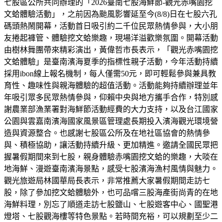
七股區公所共同辦理的「2026臺南七股海鮮節-觀光赤嘴園挖
文蛤體驗活動」，之前因為颱風影響延至今(8/8)日在七股六孔
碼頭熱鬧開幕，活動首日吸引約二千位民眾熱情參與，大小朋
友捲起褲管、體驗挖文蛤樂趣，現場洋溢歡樂氛圍。開幕活動
由樹林舞團帶來精彩演出，黃偉哲市長表示，「觀光赤嘴園挖
文蛤體驗」是臺南濱海夏季的指標性親子活動，今年活動持續
採用ibon線上報名機制，每人僅需50元，即可輕鬆參與兼具教
育性、趣味性與親海體驗的超值活動。活動能夠持續辦理並年
年吸引眾多民眾熱情參與，仰賴中央與地方攜手合作，特別感
謝農業部漁業署對海鮮節活動經費的大力支持，以及台江國家
公園與雲嘉南濱海國家風景區管理處長期投入濱海觀光環境營
造與資源整合。也感謝七股區公所及在地社區協會的熱情參
與、積極協助，讓活動持續升級、更加精進。邀請全國民眾把
握暑假期間來到七股，親身體驗赤嘴園挖文蛤的樂趣，大啖在
地海鮮、漫遊臺南濱海景點，感受七股濱海漁村風情與魅力。
觀光旅遊局林國華局長表示，非常推薦大家暑假期間走訪七
股，除了參加挖文蛤體驗外，也可品嚐三股海產街尚青的在地
海鮮料理，別忘了順道走訪七股鹽山、七股遊客中心、國聖港
燈塔、七股觀海樓等特色景點。若時間充裕，可以規劃至少二