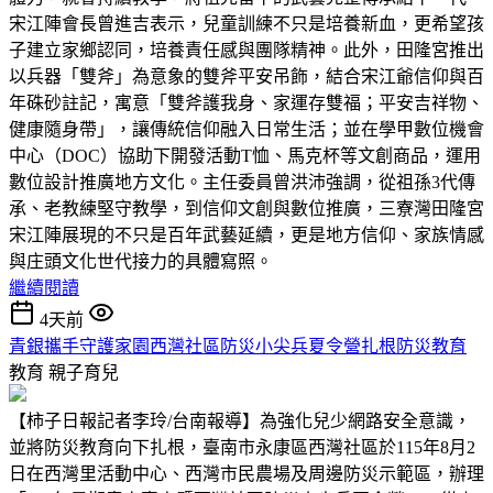
宋江陣會長曾進吉表示，兒童訓練不只是培養新血，更希望孩
子建立家鄉認同，培養責任感與團隊精神。此外，田隆宮推出
以兵器「雙斧」為意象的雙斧平安吊飾，結合宋江爺信仰與百
年硃砂註記，寓意「雙斧護我身、家運存雙福；平安吉祥物、
健康隨身帶」，讓傳統信仰融入日常生活；並在學甲數位機會
中心（DOC）協助下開發活動T恤、馬克杯等文創商品，運用
數位設計推廣地方文化。主任委員曾洪沛強調，從祖孫3代傳
承、老教練堅守教學，到信仰文創與數位推廣，三寮灣田隆宮
宋江陣展現的不只是百年武藝延續，更是地方信仰、家族情感
與庄頭文化世代接力的具體寫照。
繼續閱讀
4天前
青銀攜手守護家園西灣社區防災小尖兵夏令營扎根防災教育
教育
親子育兒
【柿子日報記者李玲/台南報導】為強化兒少網路安全意識，
並將防災教育向下扎根，臺南市永康區西灣社區於115年8月2
日在西灣里活動中心、西灣市民農場及周邊防災示範區，辦理