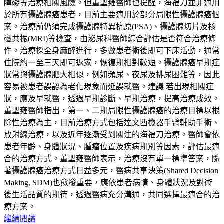
障礙等治療相關風險。但董聖雍醫師也提醒，海福刀並非適用
於所有攝護腺癌患者，目前主要適用於部分局限性攝護腺癌個
案。治療前仍須完成攝護腺特異抗原(PSA)、攝護腺切片及核
磁共振(MRI)等檢查，由泌尿科醫師綜合評估是否符合治療條
件。治療採全身麻醉進行，多數患者術後即可下床活動，通常
住院約一至三天即可返家，恢復期相對較短。攝護腺癌早期症
狀常與攝護腺肥大相似，例如頻尿、夜尿及排尿困難等，因此
容易被患者誤認為老化現象而延誤就醫。建議 若出現相關症
狀，應及早就醫，透過早期診斷、早期治療，提高治療成效。
董聖雍醫師指出，第一、二期局限性攝護腺癌的治療目標以根
除性治療為主，目前治療方式包括達文西機器手臂輔助手術、
放射線治療，以及近年逐漸受到關注的海福刀治療。醫師會依
患者年齡、身體狀況、腫瘤位置及疾病期別等因素，評估最適
合的治療方式。董聖雍醫師表示，治療沒有單一標準答案，隨
著攝護腺癌治療方式日益多元，醫病共享決策(Shared Decision
Making, SDM)也愈發重要，應依患者病情、身體狀況及對術
後生活品質的期待，透過醫病充分溝通，共同選擇最適合的治
療方案。
繼續閱讀