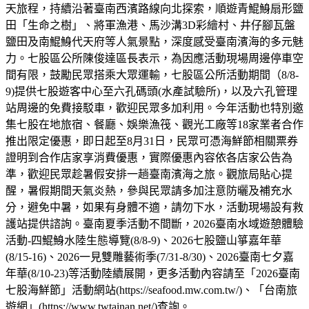
天旅程，持續沿著臺南西濱路線向北探索，順遊青鯤鯓扇形鹽
田「生命之樹」、將軍漁港、馬沙溝3D彩繪村、井仔腳瓦盤
鹽田及南鯤鯓代天府等人氣景點，深度感受臺南濱海的多元魅
力。七股區公所陳俊達區長表示，為因應活動現場周邊停車空
間有限，鼓勵民眾搭乘大眾運輸，七股區公所活動期間（8/8-
9)提供七股遊客中心至六孔碼頭(水產試驗所)，以及六孔管理
站周邊的免費接駁車，歡迎民眾多加利用。今年活動也特別邀
集七股在地旅宿、餐廳、娛樂漁筏、觀光工廠等18家業者合作
推出限定優惠，即日起至8月31日，民眾可憑海鮮節相關票券
證明到合作店家享消費優惠，實際優惠內容依各店家公告為
準，歡迎民眾趁暑假安排一趟臺南濱海之旅。觀旅局貼心提
醒，暑假期間天氣炎熱，參與民眾請多加注意防曬及補充水
分，避免中暑，如果有身體不適，請勿下水，活動現場設有救
護站提供諮詢。臺南夏季活動不間斷，2026臺南水域遊憩體驗
活動-四鯤鯓水陸生態導覽(8/8-9)、2026七股鹽山箏嘉年華
(8/15-16)、2026一見雙雕藝術季(7/31-8/30)、2026臺南七夕嘉
年華(8/10-23)等活動陸續展開，更多活動內容請至「2026臺南
七股海鮮節」活動網站(https://seafood.mw.com.tw/)、「台南旅
遊網」(https://www.twtainan.net/)查詢。