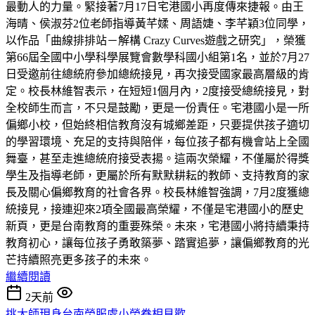
最動人的力量。緊接著7月17日宅港國小再度傳來捷報。由王
海晴、侯淑芬2位老師指導黃芊媃、周語婕、李芊穎3位同學，
以作品「曲線排排站－解構 Crazy Curves遊戲之研究」，榮獲
第66屆全國中小學科學展覽會數學科國小組第1名，並於7月27
日受邀前往總統府參加總統接見，再次接受國家最高層級的肯
定。校長林維智表示，在短短1個月內，2度接受總統接見，對
全校師生而言，不只是鼓勵，更是一份責任。宅港國小是一所
偏鄉小校，但始終相信教育沒有城鄉差距，只要提供孩子適切
的學習環境、充足的支持與陪伴，每位孩子都有機會站上全國
舞臺，甚至走進總統府接受表揚。這兩次榮耀，不僅屬於得獎
學生及指導老師，更屬於所有默默耕耘的教師、支持教育的家
長及關心偏鄉教育的社會各界。校長林維智強調，7月2度獲總
統接見，接連迎來2項全國最高榮耀，不僅是宅港國小的歷史
新頁，更是台南教育的重要殊榮。未來，宅港國小將持續秉持
教育初心，讓每位孩子勇敢築夢、踏實追夢，讓偏鄉教育的光
芒持續照亮更多孩子的未來。
繼續閱讀
2天前
挑大師現身台南榮服處小榮眷相見歡