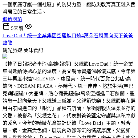
一個家庭守護一個社區」的防災力量，讓防災教育真正融入西
灣居民的日常生活。
繼續閱讀
5天前
Love Dad！統一企業集團空運進口逾4萬朵石斛蘭向天下爸爸
致敬
觀光旅遊
美味食記
【柿子日報記者李玲/高雄\報導】父親節Love Dad！統一企業
集團延續傳遞心意的溫度，為父親節營造溫馨儀式感，今年第
三年再度串連7-ELEVEN、康是美、統一時代百貨台北店/高
雄店、DREAM PLAZA、夢時代、統一佳佳、悠旅生活(星巴
克)等超過10大品牌，貼心備妥超過4萬朵空運進口石斛蘭，邀
請您一起向全天下父親送上感謝，父親節快樂！父親節鮮花選
用由泰國進口的「銀河」品種石斛蘭，象徵剛毅與溫柔並存的
父愛，被譽為「父親之花」，代表對爸爸堅定守護與無私奉獻
的感念。今年的精緻花盒設計延續「Love Dad」主題，融合
黑、紫、金高貴色調，展現內斂卻深沉的情感厚度，父愛如
蘭，默默綻放，「Love Dad」點亮心中愛意，向天下偉大的父