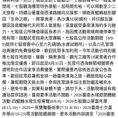
海鮮料理，別忘了順道走訪七股鹽山、七股遊客中心、國聖港
燈塔、七股觀海樓等特色景點。若時間充裕，可以規劃至少二
天旅程，持續沿著臺南西濱路線向北探索，順遊青鯤鯓扇形鹽
田「生命之樹」、將軍漁港、馬沙溝3D彩繪村、井仔腳瓦盤
鹽田及南鯤鯓代天府等人氣景點，深度感受臺南濱海的多元魅
力。七股區公所陳俊達區長表示，為因應活動現場周邊停車空
間有限，鼓勵民眾搭乘大眾運輸，七股區公所活動期間（8/8-
9)提供七股遊客中心至六孔碼頭(水產試驗所)，以及六孔管理
站周邊的免費接駁車，歡迎民眾多加利用。今年活動也特別邀
集七股在地旅宿、餐廳、娛樂漁筏、觀光工廠等18家業者合作
推出限定優惠，即日起至8月31日，民眾可憑海鮮節相關票券
證明到合作店家享消費優惠，實際優惠內容依各店家公告為
準，歡迎民眾趁暑假安排一趟臺南濱海之旅。觀旅局貼心提
醒，暑假期間天氣炎熱，參與民眾請多加注意防曬及補充水
分，避免中暑，如果有身體不適，請勿下水，活動現場設有救
護站提供諮詢。臺南夏季活動不間斷，2026臺南水域遊憩體驗
活動-四鯤鯓水陸生態導覽(8/8-9)、2026七股鹽山箏嘉年華
(8/15-16)、2026一見雙雕藝術季(7/31-8/30)、2026臺南七夕嘉
年華(8/10-23)等活動陸續展開，更多活動內容請至「2026臺南