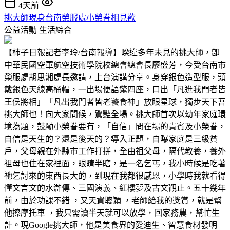
4天前
挑大師現身台南榮服處小榮眷相見歡
公益活動
生活綜合
【柿子日報記者李玲/台南報導】睽違多年未見的挑大師，卽
中華民國空軍航空技術學院校總會總會長廖盛芳，今受台南市
榮服處胡思湘處長邀請，上台演講分享。身穿銀色造型服，頭
戴銀色天線高桶帽，一出場便語驚四座，口出「凡進我門者皆
王侯將相」「凡出我門者皆老饕食神」放眼星球，獨步天下吾
挑大師也！向大家問候，驚豔全場。挑大師首次以幼年家庭環
境為題，鼓勵小榮眷要有，「自信」問在場的貴賓及小榮眷，
自信是天生的？還是後天的？導入正題，自曝家庭是三級貧
戶，父母親在外縣市工作打拼，全由祖父母，隔代教養，養外
祖母也住在家裡面，眼睛半瞎，是一名乞丐，我小時候是吃著
祂乞討來的東西長大的，到現在我都很感恩，小學時我就看得
懂文言文的水滸傳、三國演義、紅樓夢及古文觀止。五十幾年
前，由於功課不錯 ，又天資聰穎 ，老師給我的獎賞，就是幫
他擦摩托車 ，我只需讀半天就可以放學，回家務農，幫忙生
計。現Google挑大師，他是美食界的愛迪生、智慧食材發明