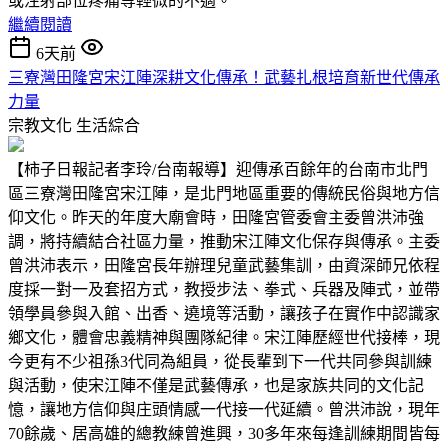
或注射部位疼痛等輕微的不適。
繼續閱讀
6天前
三寮灣田隆宮宋江陣深耕文化傳承！武藝扎根培育新世代傳承
力量
宗教文化
生活綜合
【柿子日報記者李玲/台南報導】迎傳承百餘年的台南市北門
區三寮灣田隆宮宋江陣，是北門地區重要的傳統民俗與地方信
仰文化。昨天的年度大廟會時，田隆宮管委會主委曾洪沛強
調，將持續結合社區力量，推動宋江陣文化保存與傳承。主委
曾洪沛表示，田隆宮長年辦理兒童武藝集訓，由資深師兄依程
度採一對一及套招方式，教授步法、拳式、兵器及陣式，並帶
領學員參與入館、出香、遶境等活動，讓孩子在實作中認識家
鄉文化，體會忠義精神與團隊紀律。宋江陣歷經世代接棒，現
今更有不少祖孫3代同為組員，從長輩到下一代共同參與訓練
與活動，使宋江陣不僅是武藝傳承，也是家族共同的文化記
憶，讓地方信仰與庄頭情感一代接一代延續。曾洪沛說，現年
70餘歲、居高雄的總教練曾進興，30多年來每逢訓練期間皆每