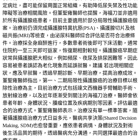
定病灶，盡可能保留周圍正常組織，有助降低尿失禁及性功能
障礙等治療相關風險。但董聖雍醫師也提醒，海福刀並非適用
於所有攝護腺癌患者，目前主要適用於部分局限性攝護腺癌個
案。治療前仍須完成攝護腺特異抗原(PSA)、攝護腺切片及核
磁共振(MRI)等檢查，由泌尿科醫師綜合評估是否符合治療條
件。治療採全身麻醉進行，多數患者術後即可下床活動，通常
住院約一至三天即可返家，恢復期相對較短。攝護腺癌早期症
狀常與攝護腺肥大相似，例如頻尿、夜尿及排尿困難等，因此
容易被患者誤認為老化現象而延誤就醫。建議 若出現相關症
狀，應及早就醫，透過早期診斷、早期治療，提高治療成效。
董聖雍醫師指出，第一、二期局限性攝護腺癌的治療目標以根
除性治療為主，目前治療方式包括達文西機器手臂輔助手術、
放射線治療，以及近年逐漸受到關注的海福刀治療。醫師會依
患者年齡、身體狀況、腫瘤位置及疾病期別等因素，評估最適
合的治療方式。董聖雍醫師表示，治療沒有單一標準答案，隨
著攝護腺癌治療方式日益多元，醫病共享決策(Shared Decision
Making, SDM)也愈發重要，應依患者病情、身體狀況及對術
後生活品質的期待，透過醫病充分溝通，共同選擇最適合的治