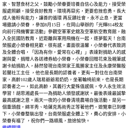
家、智慧食材之父，鼓勵小榮眷要培養自信心及能力，接受榮
服處照顧，接受良好教育，環境再惡劣，更要愈挫愈勇。長大
成人後盼有能力，讓善的循環 再反饋社會，永不止息，更當
場邀請小榮眷 ，參加8月15日 ，在岡山舉辦的「光輝814校友
向前行飛機饗宴活動」參觀空軍軍史舘及空軍航空教育館，融
入全民國防教育，近距離與軍用飛機在一起，逐夢藍天！台南
榮服處小榮眷相見歡，很有感，畫面很溫馨，小榮眷代表致詞
及全體合唱，「因為有你，愛常在心裡」」表達對捐助人的感
謝與愛，捐贈人各送禮券給小榮眷，小榮眷回贈花束及親筆感
謝卡給捐助人，赫然發現台南榮家王風勝家主任及永康榮醫殷
若蘭社工主任 ，他也是長期的認養者，更有一對住在台南榮
家，高齡102歲人瑞易爺爺易奶奶，坐著輪椅前來，也是長期
認養者之一，如此高齡，其義行大愛殊值感佩，令人永生效法
學習！胡思湘處長一一為捐助人頒發感謝狀。最後表達最誠摯
最高感謝之意。兩天一夜的小榮眷清境農場自強活動，是另一
個重頭戲，綿羊秀、哈薩克馬術秀正等著他們，遊覽車已到樓
下，小榮眷整裝出發，台南榮服處全體上下，費心的安排，小
榮眷有福了 ，祝你們一路順風，旅途愉快。
繼續閱讀