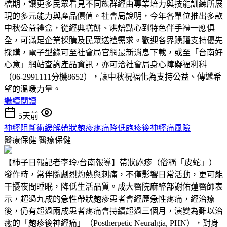
檔期，讓更多民眾看見不同族群經由專業培力與技能訓練所展
現的多元能力與產品價值。社會局說明，今年各單位推出多款
中秋公益禮盒，從經典糕餅、烘焙點心到特色伴手禮一應俱
全，可滿足企業採購及民眾送禮需求。歡迎各界踴躍支持優先
採購，電子型錄可至社會局官網最新消息下載，或至「台南好
心意」網站查詢產品資訊，亦可洽社會局身心障礙福利科
（06-2991111分機8652），讓中秋祝福化為支持公益、傳遞希
望的溫暖力量。
繼續閱讀
5天前
神經阻斷術緩解帶狀皰疹疼痛降低皰疹後神經痛風險
醫療保健
醫療保健
【柿子日報記者李玲/台南報導】帶狀皰疹（俗稱「皮蛇」）
發作時，常伴隨劇烈灼熱與刺痛，不僅影響日常活動，更可能
干擾夜間睡眠，降低生活品質。成大醫院麻醉部謝佑蓮醫師表
示，超過九成的急性帶狀皰疹患者會經歷急性疼痛，經治療
後，仍有超過兩成患者疼痛會持續超過三個月，演變為難以治
癒的「皰疹後神經痛」（Postherpetic Neuralgia, PHN），對身