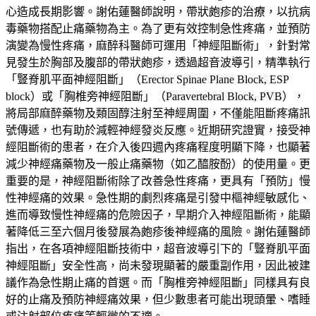
心造成長期影響。謝佑蓮醫師說明，帶狀皰疹的治療，以抗病
毒藥物搭配止痛藥物為主。為了更有效控制急性疼痛，並預防
演變為慢性疼痛，麻醉科醫師可運用「神經阻斷術」，針對常
見發生於胸部及腹部的帶狀皰疹，透過超音波導引，精準執行
「豎脊肌平面神經阻斷」（Erector Spinae Plane Block, ESP
block）或「胸椎旁神經阻斷」（Paravertebral Block, PVB），
將局部麻醉藥物及類固醇注射至神經周圍，不僅能阻斷疼痛訊
號傳遞，也有助於減輕神經發炎反應。近期研究證實，接受神
經阻斷術的患者，在介入後四週內疼痛程度明顯下降，也顯著
減少神經痛藥物及一般止痛藥物（如乙醯胺酚）的使用量。更
重要的是，神經阻斷術除了改善急性疼痛，更具有「預防」慢
性神經痛的效果。急性期的劇烈疼痛是引發中樞神經敏感化、
進而導致慢性神經痛的危險因子，早期介入神經阻斷術，能顯
著降低三至六個月後發展為皰疹後神經痛的風險。謝佑蓮醫師
指出，在各項神經阻斷技術中，超音波導引下的「豎脊肌平面
神經阻斷」安全性高，尚未發現顯著的嚴重副作用，因此被建
議作為急性期止痛的首選。而「胸椎旁神經阻斷」同樣具有良
好的止痛及預防神經痛效果，但少數患者可能出現頭暈、嗜睡