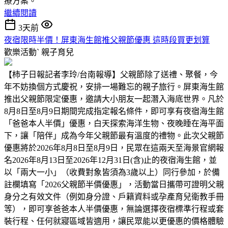
療方案。
繼續閱讀
3天前
夜宿限時半價！屏東海生館推父親節優惠 這時段買更划算
歡樂活動ˋ
親子育兒
【柿子日報記者李玲/台南報導】父親節除了送禮、聚餐，今
年不妨換個方式慶祝，安排一場難忘的親子旅行。屏東海生館
推出父親節限定優惠，邀請大小朋友一起潛入海底世界。凡於
8月8日至8月9日期間完成指定報名條件，即可享有夜宿海生館
「爸爸本人半價」優惠，白天探索海洋生物、夜晚睡在海平面
下，讓「陪伴」成為今年父親節最有溫度的禮物。此次父親節
優惠將於2026年8月8日至8月9日，民眾在這兩天至海景官網報
名2026年8月13日至2026年12月31日(含)止的夜宿海生館，並
以「兩大一小」（收費對象皆須為3歲以上）同行參加，於備
註欄填寫「2026父親節半價優惠」，活動當日攜帶可證明父親
身分之有效文件（例如身分證、戶籍資料或孕產育兒衛教手冊
等），即可享爸爸本人半價優惠，無論選擇夜宿標準行程或套
裝行程、任何就寢區域皆適用，讓民眾能以更優惠的價格體驗