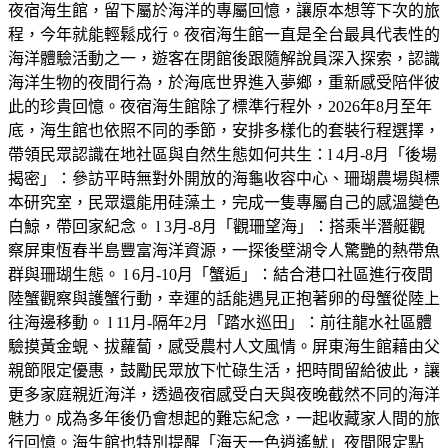
夜宿海生館，留下屬於海洋的專屬回憶，讓原本想等下次的旅
程，今年就能輕鬆成行。夜宿海生館一直是全台最具代表性的
海洋體驗活動之一，遊客在閉館後跟隨解說員深入探索，認識
海洋生物的夜間行為，於海底世界進入夢鄉，重新感受陪伴彼
此的珍貴回憶。夜宿海生館除了標準行程外，2026年8月至年
底，海生館也依照不同的季節，安排多樣化的套裝行程選擇，
帶領民眾認識在地社區與自然生態如何共生：l 4月-8月「後場
揭密」：參訪平時無對外開放的海龜收容中心、珊瑚農場與標
本研究室，民眾還能用硅藻土，完成一隻專屬自己的感溫變色
白鯨，帶回家紀念。 l 3月-8月「觀珊望海」：搭乘半潛艇觀
察屏東恆春半島豐富海洋資源，一探後壁湖令人驚艷的熱帶魚
群與珊瑚生態。 l 6月-10月「蟹逅」：結合港口社區進行夜間
陸蟹觀察與護蟹行動，幸運的話能遇見正抱著卵的母蟹從陸上
往海邊移動。 l 11月-隔年2月「踏水巡田」：前往龍水社區體
驗摸黃金蜆、拔蘿蔔，感受農村人文風情。屏東海生館藉由父
親節限定優惠，鼓勵民眾放下忙碌生活，把時間留給彼此，讓
更多家庭親近海洋，透過夜宿感受白天與夜晚截然不同的海洋
魅力。成為多年後仍會想起的難忘紀念，一起收藏家人間的旅
行回憶。海生館也特別提醒「海天一色逍遙魷」夜間限定點