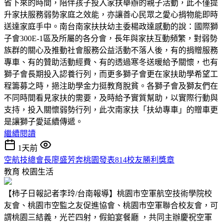
省下來的時間，陪伴孩子投入家扶舉辦的親子活動，此不僅提
升家扶服務弱勢家庭之效能，亦讓善心民眾之愛心捐物能即時
送達家庭手中。南台南家扶扶幼主委楊政達感動的說：國際獅
子會300E-1區及所屬的各分會，長年與家扶互動頻繁，對弱勢
族群的關心及推動社會服務公益活動不落人後，有的捐贈服務
專車、有的贊助活動經費、有的透過寒冬送暖給予關懷，也有
獅子會長期投入認養行列，而更多獅子會更在家扶助學希望工
程籌募之時，挹注助學金力挺教育脫貧。各獅子會及獅友們在
不同時間看見家扶的需要，及時給予實質幫助，以實際行動與
支持，投入關懷弱勢行列，此次南家扶「扶幼專車」的贈車更
是讓獅子愛延續傳遞。
繼續閱讀
1天前
空航技總會長廖盛芳奔桃園發表814校友勝利獎章
教育
校園生活
【柿子日報記者李玲/台南報導】桃園市空軍航空技術學院校
友會、桃園市空監之友促進協會、桃園市空軍聯合校友會，可
謂桃園三結義，光芒四射，假鉑宴餐廳 ，共同主辦慶祝空軍