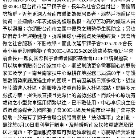
會300E-1區台南市延平獅子會，長年為社會公益付出，關懷弱
勢族群。近年更深入台南市偏鄉為獨居長者、弱勢戶捐贈民生
物資，並連續37年表揚優秀護理楷模，為勞苦功高的護理人員
予以讚揚；亦頒贈台南市立國中優秀之弱勢學生獎助金；另也
提倡青少年運動健身，捐贈棒球小將物資及活動經費，該會所
做之社會服務，不勝枚舉。而此次延平獅子會2025-2026會長
黃小英更與國際獅子會300E-1區2025-2026總監黄裕洲(延平會
前會長)一起向國際獅子會總會國際基金會LCIF申請提撥款，
用以購車捐贈南台南家扶中心，期望幫助更多需要關心的弱勢
家庭及學子。南台南家扶中心深耕在地服務已屆滿60年，守護
無數弱勢家庭度過生命的困境。目前因業務日漸多樣化，近幾
年陸續進入社區，將服務及物資直接帶入社區據點，開展多元
服務方案，提供最直接且更深化的弱勢服務。而該中心原現有
載貨之小型貨車運用頻繁以往，已不敷使用，中心李保良主任
透過資源媒合與國際獅子會300E-1區及台南市延平獅子會尋求
協助，於是有了獅子會聯合捐贈南家扶「扶幼專車」之計劃，
最終於8月10日順利舉行贈車，及時緩解南家扶物資載送及配
送之問題，不僅讓服務家庭可就近領取物資，亦將路途奔波節