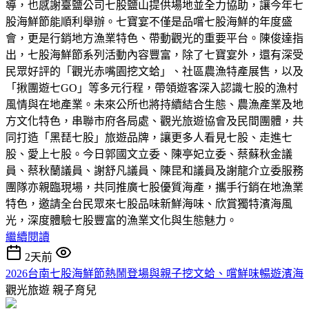
導，也感謝臺鹽公司七股鹽山提供場地並全力協助，讓今年七
股海鮮節能順利舉辦。七寶宴不僅是品嚐七股海鮮的年度盛
會，更是行銷地方漁業特色、帶動觀光的重要平台。陳俊達指
出，七股海鮮節系列活動內容豐富，除了七寶宴外，還有深受
民眾好評的「觀光赤嘴園挖文蛤」、社區農漁特產展售，以及
「揪團遊七GO」等多元行程，帶領遊客深入認識七股的漁村
風情與在地產業。未來公所也將持續結合生態、農漁產業及地
方文化特色，串聯市府各局處、觀光旅遊協會及民間團體，共
同打造「黑琵七股」旅遊品牌，讓更多人看見七股、走進七
股、愛上七股。今日郭國文立委、陳亭妃立委、蔡蘇秋金議
員、蔡秋蘭議員、謝舒凡議員、陳昆和議員及謝龍介立委服務
團隊亦親臨現場，共同推廣七股優質海產，攜手行銷在地漁業
特色，邀請全台民眾來七股品味新鮮海味、欣賞獨特濱海風
光，深度體驗七股豐富的漁業文化與生態魅力。
繼續閱讀
2天前
2026台南七股海鮮節熱鬧登場與親子挖文蛤、嚐鮮味暢遊濱海
觀光旅遊
親子育兒