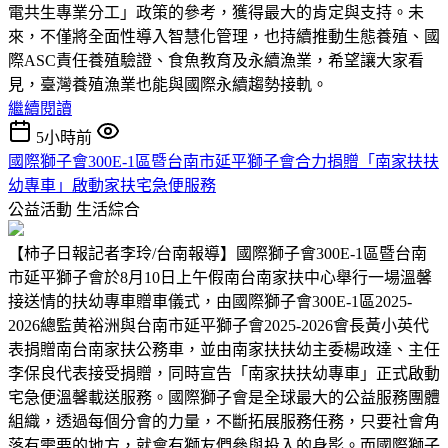
電共生專業分工」政策的參考，獲得最大的肯定與支持。未
來，不僅將全面性導入智慧化管理，也持續推動生態養殖、國
際ASC責任養殖驗證、食魚教育及永續漁業，希望讓大家看
見，臺灣養殖漁業也能與國際永續趨勢接軌。
繼續閱讀
5小時前
國際獅子會300E-1區暨台南市延平獅子會合力捐贈「南家扶扶
幼專車」啟動家扶宅急便服務
公益活動
生活綜合
【柿子日報記者李玲/台南報導】國際獅子會300E-1區暨台南
市延平獅子會於8月10日上午假南台南家扶中心舉行一場溫馨
接送情的扶幼專車贈車儀式，由國際獅子會300E-1區2025-
2026總監黄裕洲與台南市延平獅子會2025-2026會長黃小英代
表捐贈南台南家扶公務車，並由南家扶扶幼主委楊政達、主任
李保良代表接受捐贈，同時宣告「南家扶扶幼專車」正式啟動
宅急便溫馨載送服務。國際獅子會是全球最大的公益服務團體
組織，透過每個分會的力量，不斷拓展服務任務，只要社會角
落有需要的地方，就會有獅友們參與投入的身影。而國際獅子