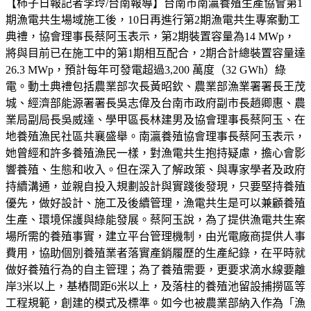
【柿子日報記者李玲/台南報導】台南市南瀛養殖生產協會第1
期漁電共生場域施工後，10日再進行第2期漁電共生專案動工
典禮，協會理事長蔡阿玉表示，第2期裝置容量為14 MWp，
將與目前已在施工中的第1期相互配合，2期合計總裝置容量達
26.3 MWp，預計每年可發電超過3,200 萬度（32 GWh）綠
電。動土典禮包括農業部次長黃昭欽、農業部漁業署署長王茂
城、經濟部能源署署長吳志偉及台南市政府副市長趙卿惠、農
業局副局長吳威達、學甲區長林建男及協會理事長蔡阿玉、在
地養殖漁民社區共襄盛舉。南瀛養殖協會理事長蔡阿玉表示，
她曾經和許多養殖漁民一樣，對漁電共生抱持疑慮，擔心會影
響養殖、生態和收入。但在深入了解政策、與專家學者及政府
持續溝通，並親自投入規劃設計與實踐後發現，只要堅持養殖
優先，做好設計、施工及後續管理，漁電共生是可以兼顧養殖
生產、環境保護與綠能發展。蔡阿玉說，為了提供漁電共生案
場所需的養殖事實，建立平台管理機制，由光電廠商提供人事
費用，協助個別養殖業者落實產銷履歷的生產紀錄，在平時就
做好養殖行為的自主管理；為了養殖需要，更要求滴水線要離
岸3米以上，基樁間距6米以上，及落柱的養殖池留設捕撈區等
工程規範，創建的模式及標準。如今也被農業部納入作為「漁