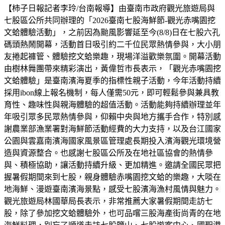
【柿子日報記者李玲/台南報導】由臺南市政府觀光旅遊局與
七股區公所共同辦理的「2026臺南七股海鮮節-觀光赤嘴園挖
文蛤體驗活動」，之前因為颱風影響延至今(8/8)日在七股六孔
碼頭熱鬧開幕，活動首日吸引約二千位民眾熱情參與，大小朋
友捲起褲管、體驗挖文蛤樂趣，現場洋溢歡樂氛圍。開幕活動
由樹林舞團帶來精彩演出，黃偉哲市長表示，「觀光赤嘴園挖
文蛤體驗」是臺南濱海夏季的指標性親子活動，今年活動持續
採用ibon線上報名機制，每人僅需50元，即可輕鬆參與兼具教
育性、趣味性與親海體驗的超值活動。活動能夠持續辦理並年
年吸引眾多民眾熱情參與，仰賴中央與地方攜手合作，特別感
謝農業部漁業署對海鮮節活動經費的大力支持，以及台江國家
公園與雲嘉南濱海國家風景區管理處長期投入濱海觀光環境營
造與資源整合。也感謝七股區公所及在地社區協會的熱情參
與、積極協助，讓活動持續升級、更加精進。邀請全國民眾把
握暑假期間來到七股，親身體驗赤嘴園挖文蛤的樂趣，大啖在
地海鮮、漫遊臺南濱海景點，感受七股濱海漁村風情與魅力。
觀光旅遊局林國華局長表示，非常推薦大家暑假期間走訪七
股，除了參加挖文蛤體驗外，也可品嚐三股海產街尚青的在地