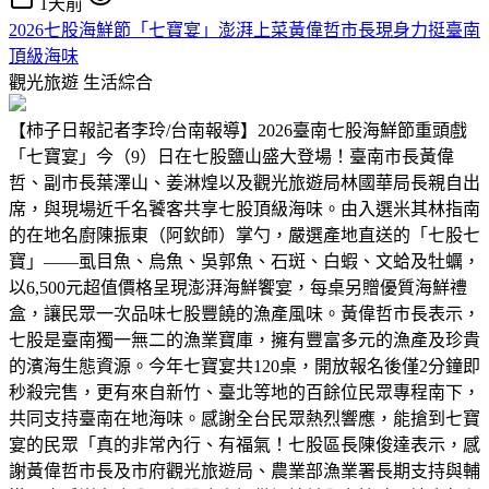
1天前
2026七股海鮮節「七寶宴」澎湃上菜黃偉哲市長現身力挺臺南
頂級海味
觀光旅遊
生活綜合
【柿子日報記者李玲/台南報導】2026臺南七股海鮮節重頭戲
「七寶宴」今（9）日在七股鹽山盛大登場！臺南市長黃偉
哲、副市長葉澤山、姜淋煌以及觀光旅遊局林國華局長親自出
席，與現場近千名饕客共享七股頂級海味。由入選米其林指南
的在地名廚陳振東（阿欽師）掌勺，嚴選產地直送的「七股七
寶」——虱目魚、烏魚、吳郭魚、石斑、白蝦、文蛤及牡蠣，
以6,500元超值價格呈現澎湃海鮮饗宴，每桌另贈優質海鮮禮
盒，讓民眾一次品味七股豐饒的漁產風味。黃偉哲市長表示，
七股是臺南獨一無二的漁業寶庫，擁有豐富多元的漁產及珍貴
的濱海生態資源。今年七寶宴共120桌，開放報名後僅2分鐘即
秒殺完售，更有來自新竹、臺北等地的百餘位民眾專程南下，
共同支持臺南在地海味。感謝全台民眾熱烈響應，能搶到七寶
宴的民眾「真的非常內行、有福氣！七股區長陳俊達表示，感
謝黃偉哲市長及市府觀光旅遊局、農業部漁業署長期支持與輔