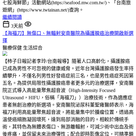
七股海鮮節」活動網站(https://seafood.mw.com.tw/)、「台南旅
遊網」(https://www.twtainan.net/)查詢。
繼續閱讀
3天前
【海福刀】無傷口、無輻射安南醫院為攝護腺癌治療開啟新選
擇
醫療保健
生活綜合
【柿子日報記者李玲/台南報導】隨著人口高齡化，攝護腺癌
已成為男性不可忽視的健康威脅。近年台灣攝護腺癌發生率持
續攀升，不僅名列男性好發癌症前三名，也是男性癌症死因第
五名。為提供局限性攝護腺癌患者更多元的治療選擇，安南醫
院正式導入高能量聚焦超音波（High-Intensity Focused
Ultrasound，HIFU，俗稱「海福刀」）治療技術，作為適應症
患者無創治療的新選項。安南醫院泌尿科董聖雍醫師表示，海
福刀利用高能量聚焦超音波，將能量集中於腫瘤位置，透過高
溫使癌細胞凝固壞死，達到局部消融的目的。相較於傳統手
術，其特色為無體表傷口、無游離輻射，可減少術中出血及術
後疼痛，並保留未來治療彈性；配合即時影像定位，可精準鎖