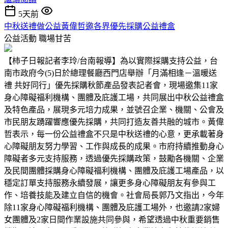
5天前
中秋送禮做公益黃偉哲邀各界優先採購公益禮盒
公益活動
職場甘苦
【柿子日報記者李玲/台南報導】為以實際採購支持公益，台
南市政府今(5)日於總理餐廳西門店舉辦「月滿相逢－溫暖送
禮 共好同行」優先採購秋節產品發表記者會，現場邀集11家
身心障礙福利機構、團體及庇護工場，共同展出中秋公益禮盒
及特色產品，展現多元培力成果，並號召企業、機關、公會及
市民朋友踴躍響應優先採購，共同打造友善共融的城市。黃偉
哲表示，每一份公益禮盒不只是中秋送禮的心意，更承載著身
心障礙朋友努力學習、工作與成長的成果。市府持續推動身心
障礙者多元支持服務，透過優先採購政策，鼓勵各機關、企業
及民間團體採購身心障礙福利機構、團體及庇護工場產品，以
穩定訂單支持服務永續發展，讓更多身心障礙朋友有參與工
作、培養技能及建立自信的機會。社會局長郭乃文指出，今年
除11家身心障礙福利機構、團體及庇護工場外，也邀請2家婦
女團體及2家日間作業設施共同參與，希望透過中秋重要銷售