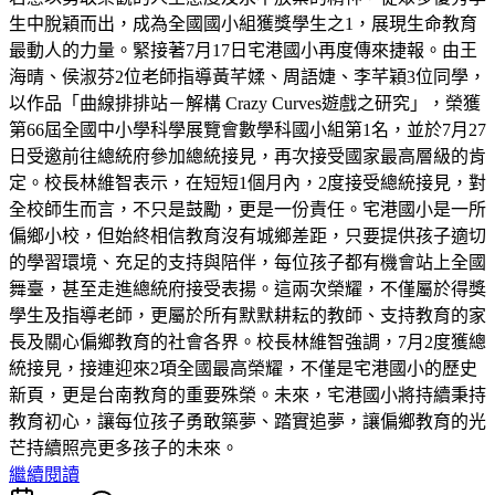
生中脫穎而出，成為全國國小組獲獎學生之1，展現生命教育
最動人的力量。緊接著7月17日宅港國小再度傳來捷報。由王
海晴、侯淑芬2位老師指導黃芊媃、周語婕、李芊穎3位同學，
以作品「曲線排排站－解構 Crazy Curves遊戲之研究」，榮獲
第66屆全國中小學科學展覽會數學科國小組第1名，並於7月27
日受邀前往總統府參加總統接見，再次接受國家最高層級的肯
定。校長林維智表示，在短短1個月內，2度接受總統接見，對
全校師生而言，不只是鼓勵，更是一份責任。宅港國小是一所
偏鄉小校，但始終相信教育沒有城鄉差距，只要提供孩子適切
的學習環境、充足的支持與陪伴，每位孩子都有機會站上全國
舞臺，甚至走進總統府接受表揚。這兩次榮耀，不僅屬於得獎
學生及指導老師，更屬於所有默默耕耘的教師、支持教育的家
長及關心偏鄉教育的社會各界。校長林維智強調，7月2度獲總
統接見，接連迎來2項全國最高榮耀，不僅是宅港國小的歷史
新頁，更是台南教育的重要殊榮。未來，宅港國小將持續秉持
教育初心，讓每位孩子勇敢築夢、踏實追夢，讓偏鄉教育的光
芒持續照亮更多孩子的未來。
繼續閱讀