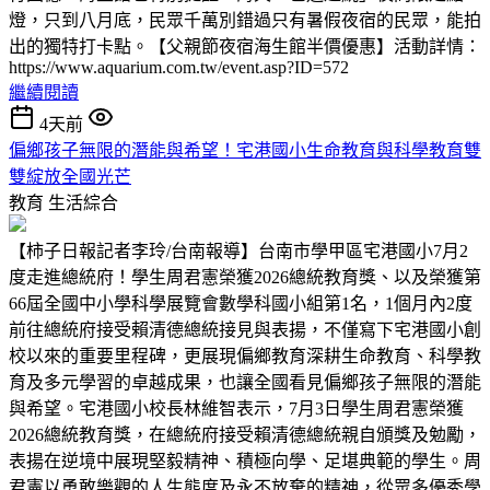
燈，只到八月底，民眾千萬別錯過只有暑假夜宿的民眾，能拍
出的獨特打卡點。【父親節夜宿海生館半價優惠】活動詳情：
https://www.aquarium.com.tw/event.asp?ID=572
繼續閱讀
4天前
偏鄉孩子無限的潛能與希望！宅港國小生命教育與科學教育雙
雙綻放全國光芒
教育
生活綜合
【柿子日報記者李玲/台南報導】台南市學甲區宅港國小7月2
度走進總統府！學生周君憲榮獲2026總統教育獎、以及榮獲第
66屆全國中小學科學展覽會數學科國小組第1名，1個月內2度
前往總統府接受賴清德總統接見與表揚，不僅寫下宅港國小創
校以來的重要里程碑，更展現偏鄉教育深耕生命教育、科學教
育及多元學習的卓越成果，也讓全國看見偏鄉孩子無限的潛能
與希望。宅港國小校長林維智表示，7月3日學生周君憲榮獲
2026總統教育獎，在總統府接受賴清德總統親自頒獎及勉勵，
表揚在逆境中展現堅毅精神、積極向學、足堪典範的學生。周
君憲以勇敢樂觀的人生態度及永不放棄的精神，從眾多優秀學