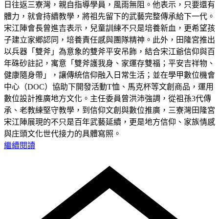
日往返三寮灣，親自指導學員，風雨無阻。他表示，只要還有
體力，就會持續教學，將祖先留下的武藝完整傳承給下一代。
宋江陣會長曾進吉表示，兒童訓練不只是培養新血，更希望孩
子建立家鄉認同，培養責任感與團隊精神。此外，田隆宮推出
以兵器「雙斧」為意象的雙斧平安吊飾，結合宋江爺信仰與百
年硃砂註記，寓意「雙斧護我身、家運存雙福；平安吉祥物、
健康隨身帶」，讓傳統信仰融入日常生活；並在學甲數位機會
中心（DOC）協助下開發活動T恤、馬克杯等文創商品，運用
數位設計推廣地方文化。主任委員曾洪沛強調，從祖孫3代傳
承、老教練堅守教學，到信仰文創與數位推廣，三寮灣田隆宮
宋江陣展現的不只是百年武藝延續，更是地方信仰、家族情感
與庄頭文化世代接力的具體寫照。
繼續閱讀