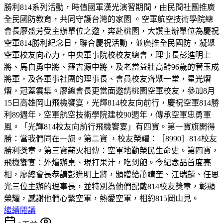
勝利814系列活動，時值國軍漢光演習期間，由民間社團推廣
全民國防教育，共同守護台灣的家園 。空軍航空技術學院總
會長廖盛芳受主辦單位之邀，奔赴桃園，大讚主辦單位為慶祝
空軍814勝利紀念日，聯合慶祝活動，並廣推全民國防，凝聚
空軍校友向心力，中央軍事院校校友總會，理事長彭進明上
將、馬自勇中將、羅吉源中將，及老當益壯高齡96歲的管玉成
將軍，及各軍事社團的理事長、會員校友齊聚一堂，星光熠
熠，冠蓋雲集。廖總會長更當面邀請桃園空軍校友，參加8月
15日高雄岡山飛機饗宴，光輝814校友向前行，慶祝空軍814勝
利89週年，空軍航空技術學院建校90週年，傳承空軍忠勇軍
風。「光輝814校友向前行飛機饗宴」有四寶。第一寶旗開得
勝：當我們同在一旗。第二寶 ，校友榮耀：［8990］814校友
勝利獎章。第三寶薪火相傳：空軍地勤榮民生命史。第四寶，
飛機饗宴：外燴辦桌、現打果汁，吃到飽。今紀念品首度亮
相，廖總會長恭請彭進明上將，頒贈給蕭靖奎、江瑞麟、任恩
光三位主辦的理事長，並特別為他們配戴814校友獎章，彰顯
榮耀，感謝他們心繫空軍，熱愛空軍，相約815岡山見。
繼續閱讀