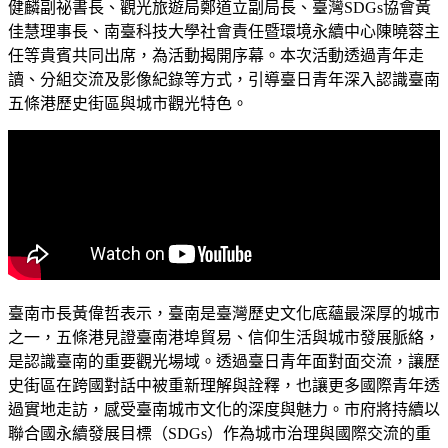
健麟副祕書長、觀光旅遊局鄭道立副局長、臺灣SDGs協會黃
佳慧理事長、南臺科技大學社會責任暨環境永續中心陳曉蓉主
任等貴賓共同出席，為活動揭開序幕。本次活動透過青年走
讀、分組交流及影像紀錄等方式，引導臺日青年深入認識臺南
五條港歷史街區與城市觀光特色。
臺南市長黃偉哲表示，臺南是臺灣歷史文化底蘊最深厚的城市
之一，五條港見證臺南港埠貿易、信仰生活與城市發展脈絡，
是認識臺南的重要觀光場域。透過臺日青年面對面交流，讓歷
史街區在跨國對話中被重新理解與詮釋，也讓更多國際青年透
過實地走訪，感受臺南城市文化的深度與魅力。市府將持續以
聯合國永續發展目標（SDGs）作為城市治理與國際交流的重