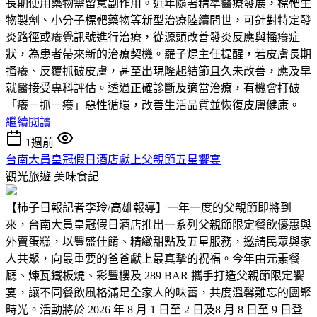
長期使用藥物需留意副作用。近年隨著精準醫療發展，標靶生
物製劑、小分子標靶藥物等新型治療陸續問世，可針對特定發
炎路徑或癢覺訊號進行治療，從源頭改善發炎反應與搔癢症
狀，為患者帶來新的治療契機。羅子焜主任提醒，若皮膚長期
搔癢、反覆抓破皮膚，甚至出現隆起結節且久未改善，應及早
就醫接受專科評估。透過正確診斷及適當治療，有機會打破
「癢－抓－癢」惡性循環，改善生活品質並恢復皮膚健康。
繼續閱讀
1週前
台南大員皇冠假日酒店獻上父親節五星饗宴
觀光旅遊
美味食記
【柿子日報記者李玲/高雄報導】一年一度的父親節即將到
來，台南大員皇冠假日酒店推出一系列父親節限定餐飲優惠與
外賣蛋糕，以豐盛佳餚、精緻甜點及五星服務，邀請民眾與家
人共聚，向最重要的爸爸獻上最真摯的祝福。今年由元素餐
廳、煉瓦鐵板燒、彩豐樓及 289 BAR 攜手打造父親節限定饗
宴，讓不同餐飲風格滿足全家人的味蕾，共度溫馨難忘的團聚
時光。活動將於 2026 年 8 月 1 日至 2 日及8 月 8 日至 9 日登