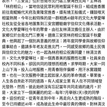
表示，「三安宮」位於台南市北門區三寮灣西北角，主神為
「林府相公」，當地信徒民眾利用祂聖誕千秋日，組成進香團
前往南鯤鯓代天府及東隆宮進香，還有燒王船儀式，鑼鼓喧天
相當熱鬧，今年比較特殊的是一群相遇40餘年的文化大學愛暉
社校友從全省各地匯集到三安宮體驗廟宇信仰文化傳承活動。
文化大學愛暉社今年的聚會，由社友林清汶擔任主辦人，由於
家鄉位於台南北門三寮灣，適逢三安宮林府相公聖誕千秋慶
典，他興起了一個別具意義的想法：將年度同學會與故鄉信仰
盛事結合，邀請多年老友走進北門，一同感受故鄉的風土民情
與信仰文化的魅力，也一起為林府相公祝壽同慶！林清汶表
示，文化大學愛暉社，是一個真善美的服務性社團。社員來自
校內不同科系，卻因共同的理想而相遇。求學時期，大家一同
上山下海，投入山地服務，用青春陪伴偏鄉，用汗水實踐關
懷，也在一次次服務中建立起如家人般的革命情感。畢業後，
人生各自奔赴不同的道路，有人成家立業 有人在不同領域發
光發熱，然而，彼此始終沒有忘記當年共同走過的歲月。於
是，大家立下一個美麗的約定—每年7月舉辦2天1夜的同學
會。這份約定，從青年走到中年，再走向人生更成熟的階段，
至今已持續近40年，成為彼此生命中最珍貴的傳統。對林清汶