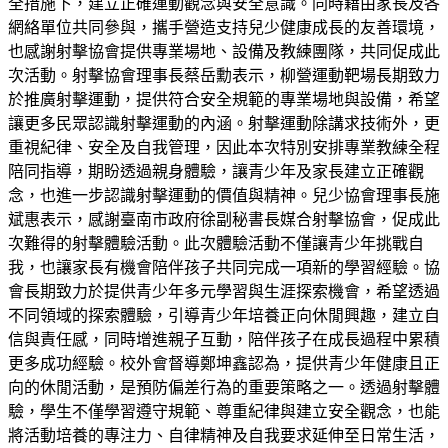
全措施下，建立正確運動觀念與安全意識。同時藉由家長及各
網絡單位共同參與，攜手營造支持兒少健康成長的友善環境，
也感謝射擊協會提供專業場地、設備及教練團隊，共同促成此
次活動。射擊協會理事長蔡岳勳表示，柳營運動靶場長期致力
於推廣射擊運動，提供符合安全規範的專業場地與設備，希望
讓更多民眾認識射擊運動的內涵。射擊運動除講求技術外，更
重視紀律、安全及自我管理，因此本次特別安排專業教練全程
陪同指導，期盼透過親身體驗，讓青少年及家長建立正確觀
念，也進一步認識射擊運動的價值與精神。兒少協會理事長施
斌惠表示，感謝臺南市政府徐副秘書長媒合射擊協會，促成此
次難得的射擊體驗活動。此次體驗活動不僅讓青少年挑戰自
我，也讓家長有機會陪伴孩子共同完成一項新的學習經驗。協
會長期致力於提供青少年多元學習與生涯探索機會，希望透過
不同領域的探索體驗，引導青少年培養正向休閒興趣，建立自
信與責任感，同時增進親子互動，陪伴孩子在成長過程中累積
更多成功經驗。校外會督導鄭坤鑫認為，提供青少年健康且正
向的休閒活動，是預防偏差行為的重要策略之一。透過射擊體
驗，學生不僅學習遵守規範、尊重紀律與建立安全觀念，也能
將活動培養的專注力、自律精神及自我要求延伸至日常生活，