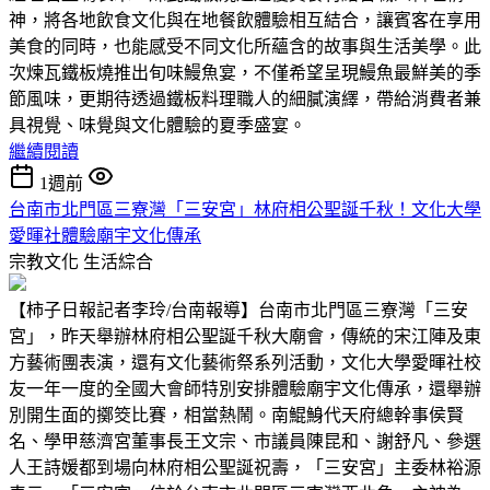
神，將各地飲食文化與在地餐飲體驗相互結合，讓賓客在享用
美食的同時，也能感受不同文化所蘊含的故事與生活美學。此
次煉瓦鐵板燒推出旬味鰻魚宴，不僅希望呈現鰻魚最鮮美的季
節風味，更期待透過鐵板料理職人的細膩演繹，帶給消費者兼
具視覺、味覺與文化體驗的夏季盛宴。
繼續閱讀
1週前
台南市北門區三寮灣「三安宮」林府相公聖誕千秋！文化大學
愛暉社體驗廟宇文化傳承
宗教文化
生活綜合
【柿子日報記者李玲/台南報導】台南市北門區三寮灣「三安
宮」，昨天舉辦林府相公聖誕千秋大廟會，傳統的宋江陣及東
方藝術團表演，還有文化藝術祭系列活動，文化大學愛暉社校
友一年一度的全國大會師特別安排體驗廟宇文化傳承，還舉辦
別開生面的擲筊比賽，相當熱鬧。南鯤鯓代天府總幹事侯賢
名、學甲慈濟宮董事長王文宗、市議員陳昆和、謝舒凡、參選
人王詩媛都到場向林府相公聖誕祝壽，「三安宮」主委林裕源