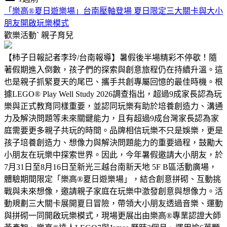
「樂高®夏日遊樂場」台南壓軸登場 夏日限定三大關卡與大小
朋友開啟玩樂模式
歡樂活動ˋ
親子育兒
【柿子日報記者李玲/台南報導】暑假後半場精彩不停歇！隨
著假期進入倒數，孩子們的探索與創意旅程仍在持續升溫。這
也是親子抓緊夏天的尾巴、攜手共創專屬回憶的最佳時機。根
據LEGO® Play Well Study 2026調查指出，超過9成家長認為玩
樂與正式教育同樣重要，並認同玩樂有助於培養創造力、溝通
力及解決問題等未來關鍵能力，且有超過9成台灣家長認為家
庭需要更多親子共玩的時間。品牌相信玩樂不只是娛樂，更是
孩子培養創造力、想像力與解決問題能力的重要過程，鼓勵大
小朋友在玩樂中探索世界。因此，今年暑假邀請大小朋友，於
7月31日至8月16日至新光三越台南新天地 5F B區活動廣場，
體驗期間限定「樂高®夏日遊樂場」，結合創意拼砌、互動挑
戰與未來想像，邀請親子家庭在玩樂中激發創意與想像力。活
動規劃三大關卡展開夏日冒險，帶領大小朋友透過音樂、運動
與拼砌一同開啟玩樂模式，現場更展出由樂高®專業認證大師