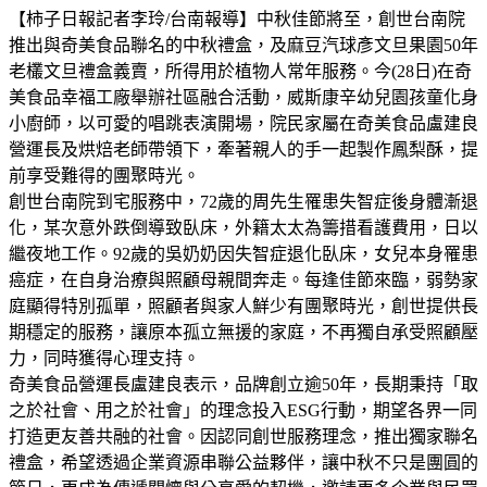
【柿子日報記者李玲/台南報導】中秋佳節將至，創世台南院
推出與奇美食品聯名的中秋禮盒，及麻豆汽球彥文旦果園50年
老欉文旦禮盒義賣，所得用於植物人常年服務。今(28日)在奇
美食品幸福工廠舉辦社區融合活動，威斯康辛幼兒園孩童化身
小廚師，以可愛的唱跳表演開場，院民家屬在奇美食品盧建良
營運長及烘焙老師帶領下，牽著親人的手一起製作鳳梨酥，提
前享受難得的團聚時光。
創世台南院到宅服務中，72歲的周先生罹患失智症後身體漸退
化，某次意外跌倒導致臥床，外籍太太為籌措看護費用，日以
繼夜地工作。92歲的吳奶奶因失智症退化臥床，女兒本身罹患
癌症，在自身治療與照顧母親間奔走。每逢佳節來臨，弱勢家
庭顯得特別孤單，照顧者與家人鮮少有團聚時光，創世提供長
期穩定的服務，讓原本孤立無援的家庭，不再獨自承受照顧壓
力，同時獲得心理支持。
奇美食品營運長盧建良表示，品牌創立逾50年，長期秉持「取
之於社會、用之於社會」的理念投入ESG行動，期望各界一同
打造更友善共融的社會。因認同創世服務理念，推出獨家聯名
禮盒，希望透過企業資源串聯公益夥伴，讓中秋不只是團圓的