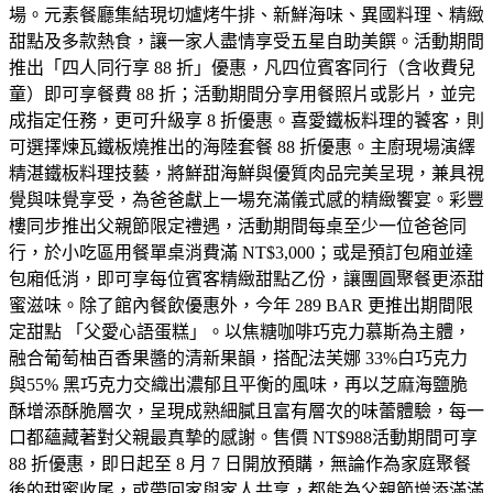
場。元素餐廳集結現切爐烤牛排、新鮮海味、異國料理、精緻
甜點及多款熱食，讓一家人盡情享受五星自助美饌。活動期間
推出「四人同行享 88 折」優惠，凡四位賓客同行（含收費兒
童）即可享餐費 88 折；活動期間分享用餐照片或影片，並完
成指定任務，更可升級享 8 折優惠。喜愛鐵板料理的饕客，則
可選擇煉瓦鐵板燒推出的海陸套餐 88 折優惠。主廚現場演繹
精湛鐵板料理技藝，將鮮甜海鮮與優質肉品完美呈現，兼具視
覺與味覺享受，為爸爸獻上一場充滿儀式感的精緻饗宴。彩豐
樓同步推出父親節限定禮遇，活動期間每桌至少一位爸爸同
行，於小吃區用餐單桌消費滿 NT$3,000；或是預訂包廂並達
包廂低消，即可享每位賓客精緻甜點乙份，讓團圓聚餐更添甜
蜜滋味。除了館內餐飲優惠外，今年 289 BAR 更推出期間限
定甜點 「父愛心語蛋糕」。以焦糖咖啡巧克力慕斯為主體，
融合葡萄柚百香果醬的清新果韻，搭配法芙娜 33%白巧克力
與55% 黑巧克力交織出濃郁且平衡的風味，再以芝麻海鹽脆
酥增添酥脆層次，呈現成熟細膩且富有層次的味蕾體驗，每一
口都蘊藏著對父親最真摯的感謝。售價 NT$988活動期間可享
88 折優惠，即日起至 8 月 7 日開放預購，無論作為家庭聚餐
後的甜蜜收尾，或帶回家與家人共享，都能為父親節增添滿滿