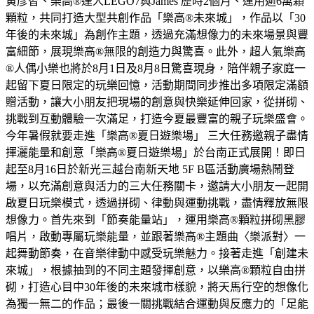
黃彥智、樂高®達人LEGO7與James 歷時2個月、運用逾6萬顆
顆粒，共同打造大型共創作品「樂高®未來城」，作品以「30
年後的未來城」為創作主題，透過充滿想像力的未來場景與豐
富細節，展現樂高®無限的創造力與驚喜。此外，超人氣樂高
®人偶小樂也將於8月1日及8月8日驚喜現身，陪伴親子家庭一
起留下夏日限定的玩樂回憶，活動期間同步推出多項限定滿額
贈活動，讓大小朋友把現場的創意與快樂延伸回家，從拼砌、
挑戰到互動體驗一次滿足，打造今夏最豐富的親子玩樂盛會。
今年暑假就要走進「樂高®夏日遊樂場」 三大任務邀親子盡情
揮灑能量和創意「樂高®夏日遊樂場」於台南正式展開！即日
起至8月16日於新光三越台南新天地 5F B區活動廣場熱鬧登
場，以充滿創意與活力的三大任務關卡，邀請大小朋友一起開
啟夏日玩樂模式，透過拼砌、律動與運動挑戰，盡情釋放無限
想像力。首先來到「節奏能量站」，運用樂高®顆粒拼砌黑膠
唱片，啟動專屬玩樂能量，並跟著樂高®主題曲〈樂派對〉一
起舞動節奏，在音樂律動中感受玩樂魅力。接著走進「創建未
來城」，根據抽到的不同主題發揮創意，以樂高®顆粒自由拼
砌，打造心目中30年後的未來城市樣貌，將天馬行空的想像化
為獨一無二的作品；最後一關挑戰結合運動與反應力的「足能