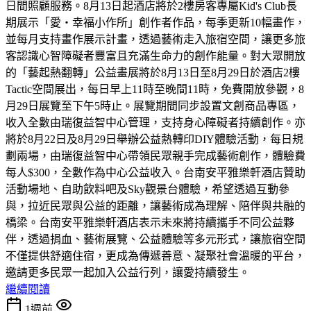
日間照顧服務。8月13日起酒店將於2樓房客專屬Kid's Club長
期展示「愛・幸福小作所」創作者作品，每季更新10幅畫作，
並每月支持畫作展示計畫，透過藝術走入旅宿空間，讓更多旅
客認識心智障礙者豐富且充滿生命力的創作能量。對大眾開放
的「藝起熱翻轉」公益畫展將於8月13日至8月29日於酒店2樓
Tactic空間展出，每日早上11時至晚間11時，免費開放參觀，8
月29日展覽至下午5時止。展覽期間同步設置文創商品專區，
收入全數由瑞復益智中心管理，支持身心障礙者持續創作。亦
將於8月22日及8月29日舉辦公益熱轉印DIY體驗活動，每日規
劃兩場，由瑞復益智中心帶領民眾親手完成藝術創作，體驗費
每人$300，全數作為中心公益收入。台南安平雅樂軒酒店贊助
活動場地、自助飲料吧及Sky觀景台體驗，希望透過互動參
與，拉近民眾與公益的距離，讓藝術成為理解、陪伴與共融的
橋梁。台南安平雅樂軒酒店表示未來將持續攜手不同公益夥
伴，透過捐血、藝術展覽、公益體驗等多元形式，讓旅宿空間
不僅提供舒適住宿，更成為傳遞善意、凝聚社會溫暖的平台，
邀請更多民眾一起加入公益行列，讓愛持續發生。
繼續閱讀
1週前