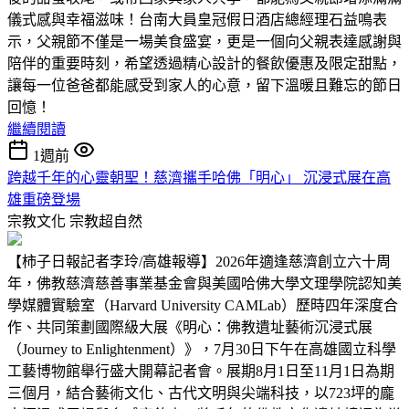
儀式感與幸福滋味！台南大員皇冠假日酒店總經理石益鳴表
示，父親節不僅是一場美食盛宴，更是一個向父親表達感謝與
陪伴的重要時刻，希望透過精心設計的餐飲優惠及限定甜點，
讓每一位爸爸都能感受到家人的心意，留下溫暖且難忘的節日
回憶！
繼續閱讀
1週前
跨越千年的心靈朝聖！慈濟攜手哈佛「明心」 沉浸式展在高
雄重磅登場
宗教文化
宗教超自然
【柿子日報記者李玲/高雄報導】2026年適逢慈濟創立六十周
年，佛教慈濟慈善事業基金會與美國哈佛大學文理學院認知美
學媒體實驗室（Harvard University CAMLab）歷時四年深度合
作、共同策劃國際級大展《明心：佛教遺址藝術沉浸式展
（Journey to Enlightenment）》，7月30日下午在高雄國立科學
工藝博物館舉行盛大開幕記者會。展期8月1日至11月1日為期
三個月，結合藝術文化、古代文明與尖端科技，以723坪的龐