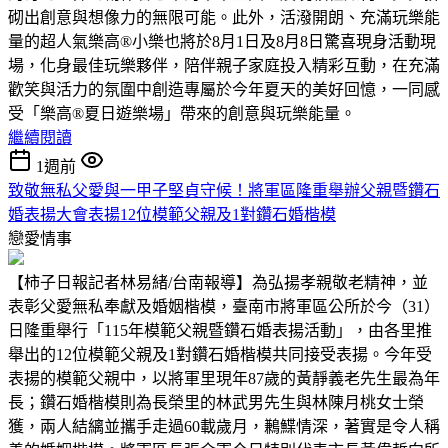
砌出創意與想像力的無限可能。此外，活潑開朗、充滿玩樂能
量的超人氣樂高®小樂也將於8月1日及8月8日驚喜現身活動現
場，化身最佳玩樂夥伴，陪伴親子家庭投入精彩互動，在充滿
歡笑與活力的氛圍中創造專屬於今年夏天的美好回憶，一同感
受「樂高®夏日遊樂場」帶來的創意與玩樂能量。
繼續閱讀
1週前
致敬無私父愛與一甲子堅貞守候！將軍區隆重舉辦父親暨鑽石
婚表揚大會表揚12位模範父親及1對鑽石婚楷模
戀愛情事
【柿子日報記者林易緒/台南報導】為弘揚孝親敬老精神，並
表彰父愛無私奉獻及婚姻楷模，臺南市將軍區公所於今（31）
日隆重舉行「115年模範父親暨鑽石婚表揚活動」，由各里推
舉出的12位模範父親及1對鑽石婚楷模共同接受表揚。今年受
表揚的模範父親中，以將軍里現年87歲的黃靜義老先生最為年
長；鑽石婚楷模則為長榮里的林武男先生與林陳月桃女士榮
獲，兩人結縭並攜手走過60載歲月，鶼鰈情深，著實是令人稱