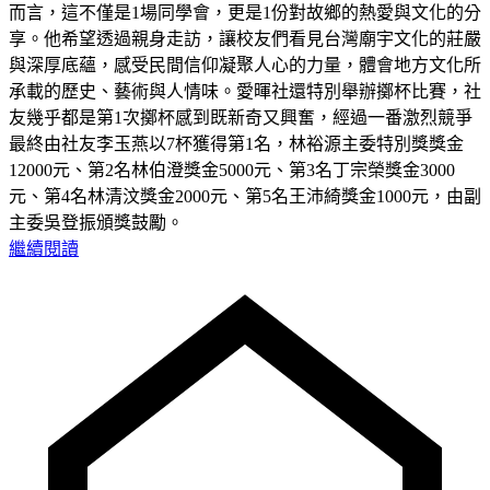
而言，這不僅是1場同學會，更是1份對故鄉的熱愛與文化的分
享。他希望透過親身走訪，讓校友們看見台灣廟宇文化的莊嚴
與深厚底蘊，感受民間信仰凝聚人心的力量，體會地方文化所
承載的歷史、藝術與人情味。愛暉社還特別舉辦擲杯比賽，社
友幾乎都是第1次擲杯感到既新奇又興奮，經過一番激烈競爭
最終由社友李玉燕以7杯獲得第1名，林裕源主委特別獎獎金
12000元、第2名林伯澄獎金5000元、第3名丁宗榮獎金3000
元、第4名林清汶獎金2000元、第5名王沛綺獎金1000元，由副
主委吳登振頒獎鼓勵。
繼續閱讀