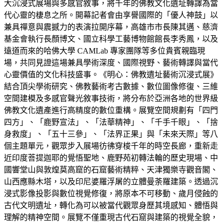
大沉浸式展場與多感官敘事，將千年的佛教文化遺址轉譯為當
代心靈的棲息之所。開幕記者會由享譽國際的「優人神鼓」以
兼具禪意與震撼力的表演拉開序幕，高雄市市長陳其邁、慈濟
基金會執行長顏博文、國立科學工藝博物館館長李秀鳳，以及
遠道而來的哈佛大學 CAMLab 專家團隊等多位貴賓親臨現
場，共同見證這場兼具學術深度、國際視野、藝術轉譯與當代
心靈價值的文化科技盛事。《明心：佛教遺址藝術沉浸式展》
結合頂尖學術研究、佛教藝術考古數據、數位圖像修復、三維
空間建模及多感官聲光敘事技術，將分布於亞洲各地的世界級
佛教文化遺產進行高精度的數位重構。展覽空間規劃有「四門
四方」、「鹿野宣法」、「法華精神」、「千手千眼」、「捨
身救度」、「五十三參」、「法界正果」與「未來天際」等八
個主題單元，觀眾步入展場彷彿穿梭千年的時空長廊，重新走
近印度菩提迦耶的覺悟聖地、鹿野苑初轉法輪的歷史現場、中
國響堂山與敦煌莫高窟的石窟藝術精粹、天津獨樂寺觀音閣、
山西應縣木塔，以及印尼婆羅浮屠的立體曼荼羅建築。透過沉
浸式影像投影與數位視覺修復，將原本不可移動、歲月侵蝕的
古代文明遺址，轉化為可以被當代觀眾身歷其境感知、體悟與
理解的精神空間。展覽不僅重現古代石窟與建築的視覺全貌，