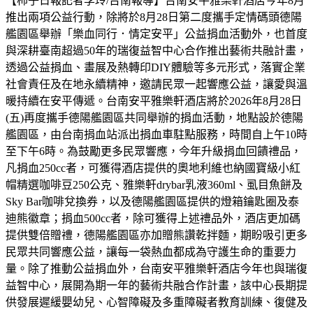
【柿子日報記者李玲/台南報導】台南安平雅樂軒酒店今年8月
推出兩項公益行動，除將於8月28日第二度攜手定情碼頭德陽
艦園區舉辦「樂血同行．情定安平」公益捐血活動外，也首度
與深耕臺南超過50年的瑞復益智中心合作推出藝術共融計畫，
透過公益捐血、畫展及熱轉印DIY體驗等多元形式，落實企業
社會責任及在地永續精神，邀請民眾一起響應公益，讓愛與溫
暖持續在安平傳遞。台南安平雅樂軒酒店將於2026年8月28日
(五)再度攜手德陽艦園區共同舉辦的捐血活動，地點設於德陽
艦園區，由台南捐血站派出捐血車駐點服務，時間自上午10時
至下午6時。為鼓勵更多民眾響應，今年升級捐血回饋禮品，
凡捐血250cc者，可獲得酒店提供的奧地利維也納國寶級小紅
帽精選咖啡豆250公克、雅樂軒drybar乳液360ml、虱目魚餅及
Sky Bar咖啡兌換券，以及德陽艦園區提供的燈箱鑰匙圈及泰
迪熊徽章；捐血500cc者，除可獲得上述禮品外，酒店更加碼
提供雙倍贈禮，德陽艦園區亦加贈熊讚乾拌麵，期盼吸引更多
民眾共同響應公益，讓每一袋熱血都成為守護生命的重要力
量。除了推動公益捐血外，台南安平雅樂軒酒店今年也與瑞復
益智中心，展開為期一年的藝術共融合作計畫，該中心長期提
供發展遲緩嬰幼兒、心智障礙及多重障礙者教育訓練、復健及