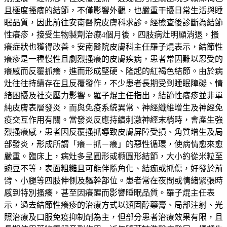
且極度搔癢的結節，不僅影響外觀，也嚴重干擾日常生活與睡
眠品質，因此前往安南醫院皮膚科求診。經檢查後診斷為結節
性癢疹，接受生物製劑治療4個月後，四肢病灶明顯消退，搔
癢症狀也獲得改善。安南醫院皮膚科主任羅子焜表示，結節性
癢疹是一種慢性且劇烈搔癢的皮膚疾病，患者常因難以忍受的
癢感而反覆抓癢，進而形成堅硬、隆起的紅褐色結節。由於病
灶往往持續存在且反覆發作，不少患者長期受到睡眠障礙、情
緒困擾及社交壓力影響。羅子焜主任指出，結節性癢疹並非單
純皮膚表層發炎，而與免疫系統異常、神經纖維增生及神經免
疫交互作用有關。當發炎反應持續刺激神經末梢時，會產生強
烈搔癢感，患者因反覆搔抓導致皮膚屏障受損、角質增生及局
部發炎，形成所謂「癢－抓－癢」的惡性循環，使病情愈來愈
嚴重。臨床上，病灶多呈圓形或橢圓形結節，大小約從米粒至
豌豆不等，表面粗糙且可能伴隨角化、結痂或抓傷，好發於前
臂、小腿等四肢伸側及軀幹部位。患者常在夜間或情緒緊張時
感到特別搔癢，甚至因癢醒而影響睡眠品質。羅子焜主任表
示，過去結節性癢疹的治療方式以類固醇藥膏、局部注射、光
照治療及口服免疫抑制劑為主，但部分患者治療效果有限，且