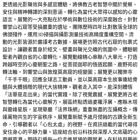
更透過光影聲效與多感官體驗，將佛教古老智慧中關於覺察、
安住與精神轉譯的深刻意涵，轉化為當代大眾得以感知的心靈
語言。展覽的一大亮點在於學術與數位技術的深度融合。針對
響堂山石窟等受損嚴重的遺址，團隊歷時四年比對散落全球的
佛頭殘件，運用3D掃描與攝影測量技術高精度重構空間。流
動的光影皆源於嚴謹考古數據，展場更仿照古代石窟的包裹式
設計，讓觀者置身於經文、壁畫與聲光交織的氛圍中，體驗朝
聖者內觀自省的心靈轉化。展覽動線精心串聯八大單元，打造
跨越時空的心靈朝聖之路。從菩提迦耶的悟道起願、鹿野苑初
轉法輪，到響堂山與敦煌莫高窟的經變圖；展覽更以獨樂寺
「千手千眼」回應全球志工動員，並以莫高窟本生故事連結骨
髓與大體捐贈的現代大捨精神。觀者走入其中，能深刻體悟
「法華是走出來」的當代實踐。除了視覺震撼，展覽更將古老
智慧轉化為當代心靈解方。展區終點透過婆羅浮屠、應縣木塔
與靈峰星辰，呈現華嚴「法界珠網」重重無盡的互攝概念，傳
達萬物共生的宇宙秩序。展覽重新賦予歲月侵蝕的古蹟全新生
命，引導觀者以「心包太虛」的視野，在資訊過載的當代尋得
安住身心的平靜力量。這座結合前沿科技與深厚人文底蘊的心
靈避風港，期待引導每一位走進展場的觀展者，在科技與藝術