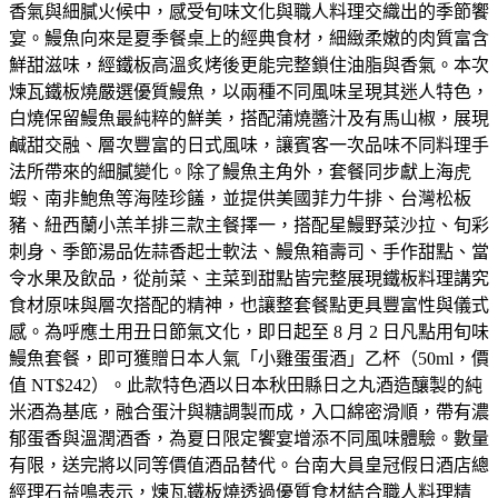
香氣與細膩火候中，感受旬味文化與職人料理交織出的季節饗
宴。鰻魚向來是夏季餐桌上的經典食材，細緻柔嫩的肉質富含
鮮甜滋味，經鐵板高溫炙烤後更能完整鎖住油脂與香氣。本次
煉瓦鐵板燒嚴選優質鰻魚，以兩種不同風味呈現其迷人特色，
白燒保留鰻魚最純粹的鮮美，搭配蒲燒醬汁及有馬山椒，展現
鹹甜交融、層次豐富的日式風味，讓賓客一次品味不同料理手
法所帶來的細膩變化。除了鰻魚主角外，套餐同步獻上海虎
蝦、南非鮑魚等海陸珍饈，並提供美國菲力牛排、台灣松板
豬、紐西蘭小羔羊排三款主餐擇一，搭配星鰻野菜沙拉、旬彩
刺身、季節湯品佐蒜香起士軟法、鰻魚箱壽司、手作甜點、當
令水果及飲品，從前菜、主菜到甜點皆完整展現鐵板料理講究
食材原味與層次搭配的精神，也讓整套餐點更具豐富性與儀式
感。為呼應土用丑日節氣文化，即日起至 8 月 2 日凡點用旬味
鰻魚套餐，即可獲贈日本人氣「小雞蛋蛋酒」乙杯（50ml，價
值 NT$242）。此款特色酒以日本秋田縣日之丸酒造釀製的純
米酒為基底，融合蛋汁與糖調製而成，入口綿密滑順，帶有濃
郁蛋香與溫潤酒香，為夏日限定饗宴增添不同風味體驗。數量
有限，送完將以同等價值酒品替代。台南大員皇冠假日酒店總
經理石益鳴表示，煉瓦鐵板燒透過優質食材結合職人料理精