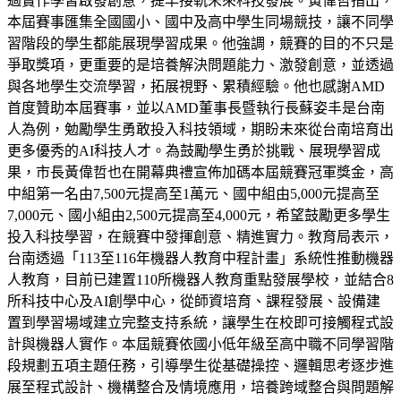
過實作學習啟發創意，提早接軌未來科技發展。黃偉哲指出，
本屆賽事匯集全國國小、國中及高中學生同場競技，讓不同學
習階段的學生都能展現學習成果。他強調，競賽的目的不只是
爭取獎項，更重要的是培養解決問題能力、激發創意，並透過
與各地學生交流學習，拓展視野、累積經驗。他也感謝AMD
首度贊助本屆賽事，並以AMD董事長暨執行長蘇姿丰是台南
人為例，勉勵學生勇敢投入科技領域，期盼未來從台南培育出
更多優秀的AI科技人才。為鼓勵學生勇於挑戰、展現學習成
果，市長黃偉哲也在開幕典禮宣佈加碼本屆競賽冠軍獎金，高
中組第一名由7,500元提高至1萬元、國中組由5,000元提高至
7,000元、國小組由2,500元提高至4,000元，希望鼓勵更多學生
投入科技學習，在競賽中發揮創意、精進實力。教育局表示，
台南透過「113至116年機器人教育中程計畫」系統性推動機器
人教育，目前已建置110所機器人教育重點發展學校，並結合8
所科技中心及AI創學中心，從師資培育、課程發展、設備建
置到學習場域建立完整支持系統，讓學生在校即可接觸程式設
計與機器人實作。本屆競賽依國小低年級至高中職不同學習階
段規劃五項主題任務，引導學生從基礎操控、邏輯思考逐步進
展至程式設計、機構整合及情境應用，培養跨域整合與問題解