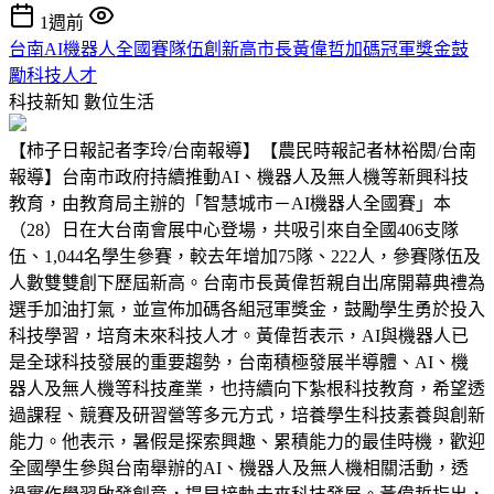
1週前
台南AI機器人全國賽隊伍創新高市長黃偉哲加碼冠軍獎金鼓
勵科技人才
科技新知
數位生活
【柿子日報記者李玲/台南報導】【農民時報記者林裕閎/台南
報導】台南市政府持續推動AI、機器人及無人機等新興科技
教育，由教育局主辦的「智慧城市－AI機器人全國賽」本
（28）日在大台南會展中心登場，共吸引來自全國406支隊
伍、1,044名學生參賽，較去年增加75隊、222人，參賽隊伍及
人數雙雙創下歷屆新高。台南市長黃偉哲親自出席開幕典禮為
選手加油打氣，並宣佈加碼各組冠軍獎金，鼓勵學生勇於投入
科技學習，培育未來科技人才。黃偉哲表示，AI與機器人已
是全球科技發展的重要趨勢，台南積極發展半導體、AI、機
器人及無人機等科技產業，也持續向下紮根科技教育，希望透
過課程、競賽及研習營等多元方式，培養學生科技素養與創新
能力。他表示，暑假是探索興趣、累積能力的最佳時機，歡迎
全國學生參與台南舉辦的AI、機器人及無人機相關活動，透