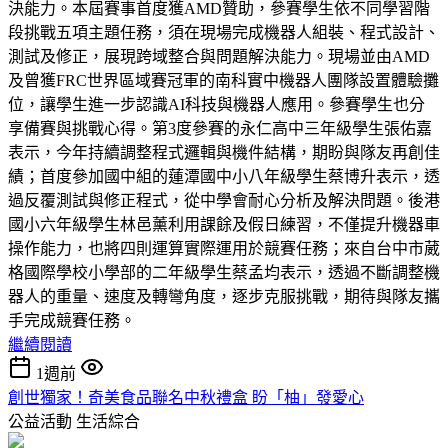
決能力。本屆賽事首度獲AMD贊助，參賽學生依不同學習階
段挑戰五項主題任務，須在現場完成機器人組裝、程式設計、
測試及修正，展現跨域整合與問題解決能力。現場並由AMD
及曾獲FRC世界區域賽冠軍的南科實中機器人團隊設置體驗攤
位，讓學生進一步認識AI科技與機器人應用。參賽學生也分
享備賽與挑戰心得。第3度參賽的永仁高中三年級學生張佑嘉
表示，今年持續調整程式邏輯與機件結構，期盼與隊友再創佳
績；首度參加國中組的蓮潭國中小八年級學生蔡博升表示，透
過反覆測試與修正程式，從中學會耐心分析及解決問題。後港
國小六年級學生林邑薰利用課餘及假日練習，不僅提升機器車
操作能力，也將四則運算實際運用於競賽任務；來自台中市葳
格國際學校小學部的二年級學生蔡孟均表示，透過不斷調整機
器人的重量、速度及轉彎角度，逐步克服挑戰，期待與隊友攜
手完成競賽任務。
繼續閱讀
1週前
創世獨家！奇美食品聯名中秋禮盒 盼「柚」發愛心
公益活動
生活綜合