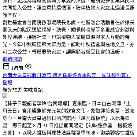
節日，更成為傳遞關懷與分享愛的契機，邀請更多企業與民眾
共同投入公益，讓善意持續循環，陪伴植物人家庭走過漫長照
護歷程。
創世基金會台南院孫淑媛院長也說，社區融合活動旨在於讓長
期臥床的院民透過視覺、聽覺、觸覺與嗅覺等多重感官刺激與
外界連結、接觸社會，也讓植物人家屬重溫與家人互動的時
光。今年中秋盼匯聚大眾力量，認助中秋禮盒與在地文旦，亦
可二次公益，轉贈弱勢家庭，讓照顧者感受社會的溫暖。
繼續閱讀
1週前
台南大員皇冠假日酒店 煉瓦鐵板燒夏季限定「旬味鰻魚宴」
登場
觀光旅遊
美味食記
【柿子日報記者李玲/台南報導】夏來臨，日本自古流傳「土
用丑日」食用鰻魚補充元氣的飲食文化，象徵迎接炎夏、滋養
身心。台南大員皇冠假日酒店館內「煉瓦鐵板燒」以此為靈
感，即日起至 8 月 31 日推出期間限定【旬味鰻魚宴｜鐵板燒
套餐】，以職人鐵板料理技法詮釋夏季旬味，邀請饕客在鐵板