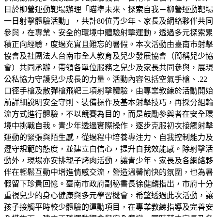
日於柳營運動靶場辦理「瞄準未來、探索自我－柳營運動靶場
一日射擊體驗活動」，共計80位青少年、家長及網絡夥伴共同
參與，在專業、安全的環境中體驗射擊運動，透過多元探索累
積正向經驗，度過充實且難忘的暑假。本次活動由臺南市射擊
協會及社團法人台南市全人教育及兒少發展協會（簡稱兒少協
會）共同承辦，帶領各單位服務之兒少及家長共同參與，展現
公私協力守護兒少成長的力量。活動內容包括空氣手槍、.22
口徑手槍及散彈槍飛靶三項射擊體驗，由專業教練於活動開始
前詳細說明安全守則、裝備操作及基本射擊技巧，再採分組輪
流方式進行體驗，不以競賽為目的，而是鼓勵參與者在安全環
境中挑戰自我。青少年透過實際操作，逐步克服初次接觸射擊
運動的緊張與陌生感，從過程中培養專注力、自我控制能力及
遵守規範的態度，並建立自信心，提升自我效能感。除射擊活
動外，現場亦安排親子烤肉活動，讓青少年、家長及各網絡夥
伴在輕鬆互動中增進情感交流，營造溫馨愉快的氛圍，也為暑
假留下珍貴回憶。臺南市政府副秘書長徐健麟指出，市府十分
重視兒少的身心健康與多元學習機會，希望透過此次活動，讓
孩子接觸平時較少體驗的運動項目，在專業教練指導及完善安