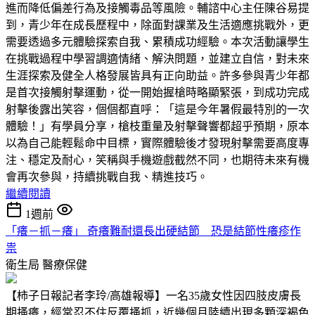
進而降低偏差行為及接觸毒品等風險。輔諮中心主任陳谷易提
到，青少年在成長歷程中，除面對課業及生活適應挑戰外，更
需要透過多元體驗探索自我、累積成功經驗。本次活動讓學生
在挑戰過程中學習調適情緒、解決問題，並建立自信，對未來
生涯探索及健全人格發展皆具有正向助益。許多參與青少年都
是首次接觸射擊運動，從一開始握槍時略顯緊張，到成功完成
射擊後露出笑容，個個都直呼：「這是今年暑假最特別的一次
體驗！」有學員分享，槍枝重量及射擊聲響都超乎預期，原本
以為自己能輕鬆命中目標，實際體驗後才發現射擊需要高度專
注、穩定及耐心，笑稱與手機遊戲截然不同，也期待未來有機
會再次參與，持續挑戰自我、精進技巧。
繼續閱讀
1週前
「癢－抓－癢」 奇癢難耐還長出硬結節 恐是結節性癢疹作
祟
衛生局
醫療保健
【柿子日報記者李玲/高雄報導】一名35歲女性因四肢皮膚長
期搔癢，經常忍不住反覆搔抓，近幾個月陸續出現多顆深褐色