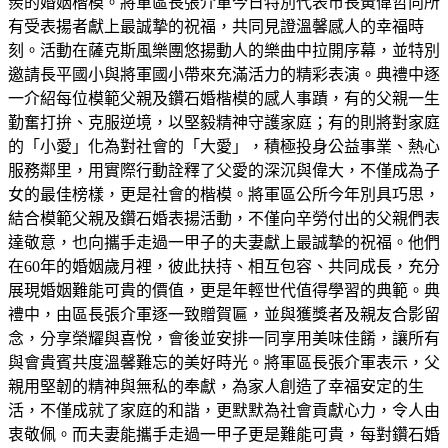
羨的婚姻楷模。將軍區長張介軍今日特別代表市長黃偉哲向所
有受表揚者獻上最誠摯的祝福，共同見證溫馨感人的幸福時
刻。活動在薩克斯風樂團悠揚動人的樂曲中拉開序幕，並特別
邀請長平國小與將軍國小帶來充滿活力的精彩表演。典禮中逐
一介紹每位模範父親及鑽石婚楷模的感人事蹟，有的父親一生
勤奮打拚、克服逆境，以堅毅精神守護家庭；有的則將對家庭
的「小愛」化為對社會的「大愛」，積極投身公益事業、熱心
服務鄰里，用實際行動詮釋了父愛的深沉與偉大，不僅成為子
女的最佳榜樣，更是社會的楷模。將軍區公所今年別具巧思，
結合模範父親及鑽石婚表揚活動，不僅向辛勞付出的父親們表
達敬意，也向攜手走過一甲子的夫妻獻上最誠摯的祝福。他們
在60年的婚姻歲月裡，彼此扶持、相互包容、共同成長，充分
展現婚姻難能可貴的價值，更是年輕世代值得學習的典範。典
禮中，由區長張介軍逐一致贈賀匾，並與獲獎者及親友合影留
念，分享榮耀與喜悅，會後並安排一同享用美味佳餚，讓所有
與會貴賓共度溫馨難忘的美好時光。將軍區長張介軍表示，父
親用堅韌的精神與無私的奉獻，為家人創造了幸福安定的生
活，不僅成就了家庭的和諧，更默默為社會貢獻心力，令人由
衷敬佩。而夫妻能攜手走過一甲子更是難能可貴，每對鑽石婚