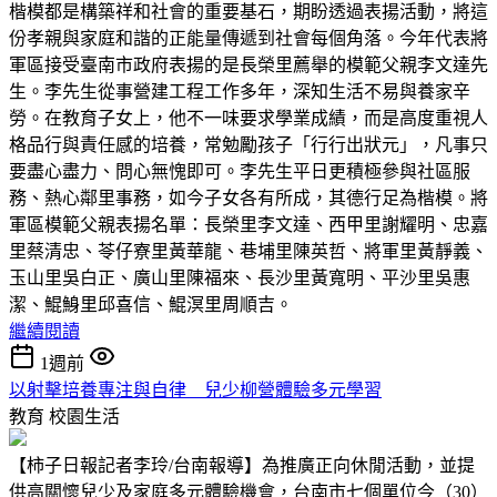
楷模都是構築祥和社會的重要基石，期盼透過表揚活動，將這
份孝親與家庭和諧的正能量傳遞到社會每個角落。今年代表將
軍區接受臺南市政府表揚的是長榮里薦舉的模範父親李文達先
生。李先生從事營建工程工作多年，深知生活不易與養家辛
勞。在教育子女上，他不一味要求學業成績，而是高度重視人
格品行與責任感的培養，常勉勵孩子「行行出狀元」，凡事只
要盡心盡力、問心無愧即可。李先生平日更積極參與社區服
務、熱心鄰里事務，如今子女各有所成，其德行足為楷模。將
軍區模範父親表揚名單：長榮里李文達、西甲里謝耀明、忠嘉
里蔡清忠、苓仔寮里黃華龍、巷埔里陳英哲、將軍里黃靜義、
玉山里吳白正、廣山里陳福來、長沙里黃寬明、平沙里吳惠
潔、鯤鯓里邱喜信、鯤溟里周順吉。
繼續閱讀
1週前
以射擊培養專注與自律 兒少柳營體驗多元學習
教育
校園生活
【柿子日報記者李玲/台南報導】為推廣正向休閒活動，並提
供高關懷兒少及家庭多元體驗機會，台南市七個單位今（30）