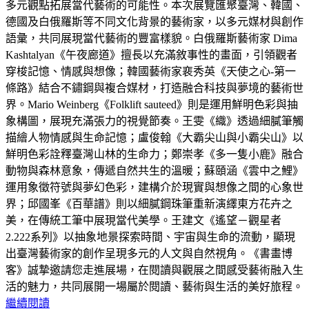
多元觀點拓展當代藝術的可能性。本次展覽匯聚臺灣、韓國、
德國及白俄羅斯等不同文化背景的藝術家，以多元媒材與創作
語彙，共同展現當代藝術的豐富樣貌。白俄羅斯藝術家 Dima
Kashtalyan《午夜廊道》擅長以充滿敘事性的畫面，引領觀者
穿梭記憶、情感與想像；韓國藝術家裵秀英《天使之心-第一
條路》結合不鏽鋼與複合媒材，打造融合科技與夢境的藝術世
界。Mario Weinberg《Folklift sauteed》則是運用鮮明色彩與抽
象構圖，展現充滿張力的視覺節奏。王雯《織》透過細膩筆觸
描繪人物情感與生命記憶；盧俊翰《大霸尖山與小霸尖山》以
鮮明色彩詮釋臺灣山林的生命力；鄭崇孝《多一隻小鹿》融合
動物與森林意象，傳遞自然共生的溫暖；蘇頤涵《雲中之鯉》
運用象徵符號與夢幻色彩，建構介於現實與想像之間的心象世
界；邱國峯《百華譜》則以細膩鋼珠筆重新演繹東方花卉之
美，在傳統工筆中展現當代美學。王建文《遙望－觀星者
2.222系列》以抽象地景探索時間、宇宙與生命的流動，顯現
出臺灣藝術家的創作呈現多元的人文與自然視角。《書畫博
客》誠摯邀請您走進展場，在閱讀與觀展之間感受藝術融入生
活的魅力，共同展開一場屬於閱讀、藝術與生活的美好旅程。
繼續閱讀