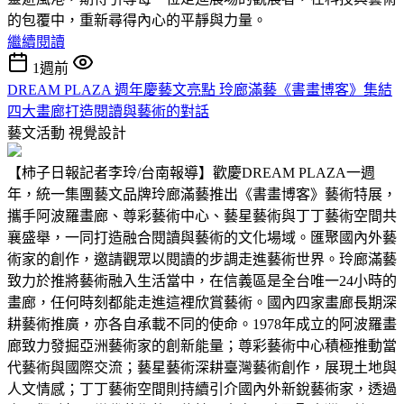
的包覆中，重新尋得內心的平靜與力量。
繼續閱讀
1週前
DREAM PLAZA 週年慶藝文亮點 玲廊滿藝《書畫博客》集結
四大畫廊打造閱讀與藝術的對話
藝文活動
視覺設計
【柿子日報記者李玲/台南報導】歡慶DREAM PLAZA一週
年，統一集團藝文品牌玲廊滿藝推出《書畫博客》藝術特展，
攜手阿波羅畫廊、尊彩藝術中心、藝星藝術與丁丁藝術空間共
襄盛舉，一同打造融合閱讀與藝術的文化場域。匯聚國內外藝
術家的創作，邀請觀眾以閱讀的步調走進藝術世界。玲廊滿藝
致力於推將藝術融入生活當中，在信義區是全台唯一24小時的
畫廊，任何時刻都能走進這裡欣賞藝術。國內四家畫廊長期深
耕藝術推廣，亦各自承載不同的使命。1978年成立的阿波羅畫
廊致力發掘亞洲藝術家的創新能量；尊彩藝術中心積極推動當
代藝術與國際交流；藝星藝術深耕臺灣藝術創作，展現土地與
人文情感；丁丁藝術空間則持續引介國內外新銳藝術家，透過