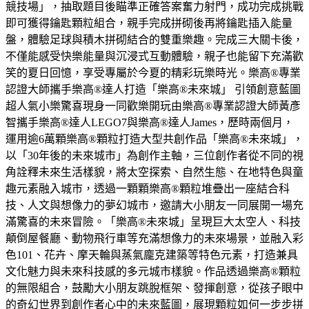
競技場」，抽取題目後瞄準正確答案奮力射門，成功完成挑戰
即可獲得鑰匙顆粒組合，親手完成拼砌後再將鑰匙插入能量
盤，體驗足球與積木拼砌結合的雙重樂趣。完成三大關卡後，
不僅能感受快樂能量與沉浸式互動體驗，親子也能留下充滿歡
笑的夏日回憶，享受專屬於今夏的精彩玩樂時光。樂高®專業
認證大師攜手樂高®達人打造「樂高®未來城」 引領創意藍圖
超人氣小樂驚喜現身一同歡樂開玩由樂高®專業認證大師黃彥
智攜手樂高®達人LEGO7與樂高®達人James，歷時兩個月，
運用逾6萬顆樂高®顆粒打造大型共創作品「樂高®未來城」，
以「30年後的未來城市」為創作主軸，三位創作者從不同的視
角詮釋未來生活樣貌，將太空探索、自然生態、在地特色與童
趣元素融入城市，透過一顆顆樂高®顆粒堆疊出一座結合科
技、人文與想像力的夢幻城市，邀請大小朋友一同展開一場充
滿驚喜的未來冒險。「樂高®未來城」呈現巨大太空人、科技
顛倒屋餐廳、動物飛行車等充滿想像力的未來場景，並融入彩
色101、花卉、摩天輪與蒸氣龐克建築等特色元素，打造兼具
文化魅力與未來科技感的多元城市樣貌。作品透過樂高®顆粒
的無限組合，鼓勵大小朋友跳脫框架、發揮創意，從孩子眼中
的奇幻世界到創作者心中的未來藍圖，展現顆粒如何一步步拼