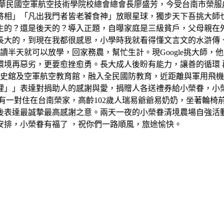
中華民國空軍航空技術學院校總會總會長廖盛芳，今受台南市榮服
將相」「凡出我門者皆老饕食神」放眼星球，獨步天下吾挑大師
生的？還是後天的？導入正題，自曝家庭是三級貧戶，父母親在
長大的，到現在我都很感恩，小學時我就看得懂文言文的水滸傳
讀半天就可以放學，回家務農，幫忙生計。現Google挑大師
境再惡劣，更要愈挫愈勇。長大成人後盼有能力，讓善的循環 再反
軍史舘及空軍航空教育館，融入全民國防教育，近距離與軍用飛
裡」」表達對捐助人的感謝與愛，捐贈人各送禮券給小榮眷，小
有一對住在台南榮家，高齡102歲人瑞易爺爺易奶奶，坐著輪椅
後表達最誠摯最高感謝之意。兩天一夜的小榮眷清境農場自強活
安排，小榮眷有福了 ，祝你們一路順風，旅途愉快。