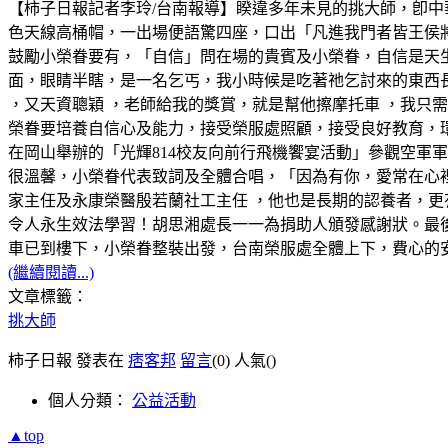
【柿子日報記者李玲/台南報導】睽違多年未見的挑大師，卽
色天線高桶帽，一出場便語驚四座，口出「凡進我門者皆王侯
鼓勵小榮眷要有，「自信」問在場的貴賓及小榮眷，自信是天
面，眼睛半瞎，是一名乞丐，我小時候是吃著祂乞討來的東西
，又天資聰穎 ，老師給我的獎賞，就是幫他擦摩托車 ，我只需
榮眷要培養自信心及能力，接受榮服處照顧，接受良好教育，環
在岡山舉辦的「光輝814校友向前行飛機饗宴活動」參觀空軍
很溫馨，小榮眷代表致詞及全體合唱，「因為有你，愛常在心
家主任及永康榮醫殷若蘭社工主任 ，他也是長期的認養者，更
令人永生效法學習！胡思湘處長一一為捐助人頒發感謝狀。最
車已到樓下，小榮眷整裝出發，台南榮服處全體上下，費心的
(繼續閱讀...)
文章標籤：
挑大師
柿子日報 發表在
痞客邦
留言
(0)
人氣(
)
個人分類：
公益活動
▲top