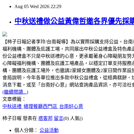
Aug
05
Wed
2026
22:29
中秋送禮做公益黃偉哲邀各界優先採
【柿子日報記者李玲/台南報導】為以實際採購支持公益，台南
福利機構、團體及庇護工場，共同展出中秋公益禮盒及特色產
份公益禮盒不只是中秋送禮的心意，更承載著身心障礙朋友努
心障礙福利機構、團體及庇護工場產品，以穩定訂單支持服務
構、團體及庇護工場外，也邀請2家婦女團體及2家日間作業
會局說明，今年各單位推出多款中秋公益禮盒，從經典糕餅、
消息下載，或至「台南好心意」網站查詢產品資訊，亦可洽社會局身
(繼續閱讀...)
文章標籤：
中秋送禮
總理餐廳西門店
台南好心意
柿子日報 發表在
痞客邦
留言
(0)
人氣(
)
個人分類：
公益活動