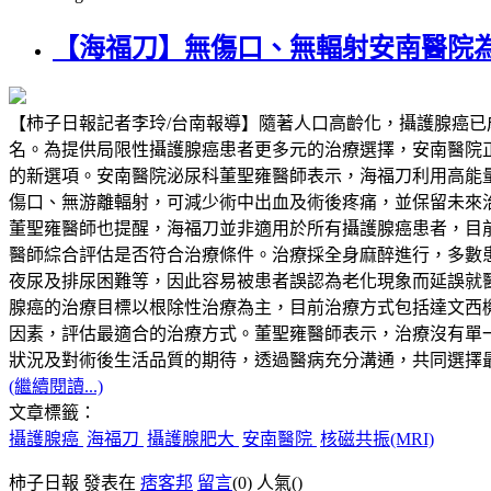
【海福刀】無傷口、無輻射安南醫院
【柿子日報記者李玲/台南報導】隨著人口高齡化，攝護腺癌
名。為提供局限性攝護腺癌患者更多元的治療選擇，安南醫院正式導入高能量
的新選項。安南醫院泌尿科董聖雍醫師表示，海福刀利用高能
傷口、無游離輻射，可減少術中出血及術後疼痛，並保留未來
董聖雍醫師也提醒，海福刀並非適用於所有攝護腺癌患者，目前主
醫師綜合評估是否符合治療條件。治療採全身麻醉進行，多數
夜尿及排尿困難等，因此容易被患者誤認為老化現象而延誤就
腺癌的治療目標以根除性治療為主，目前治療方式包括達文西
因素，評估最適合的治療方式。董聖雍醫師表示，治療沒有單一標準答案
狀況及對術後生活品質的期待，透過醫病充分溝通，共同選擇
(繼續閱讀...)
文章標籤：
攝護腺癌
海福刀
攝護腺肥大
安南醫院
核磁共振(MRI)
柿子日報 發表在
痞客邦
留言
(0)
人氣(
)