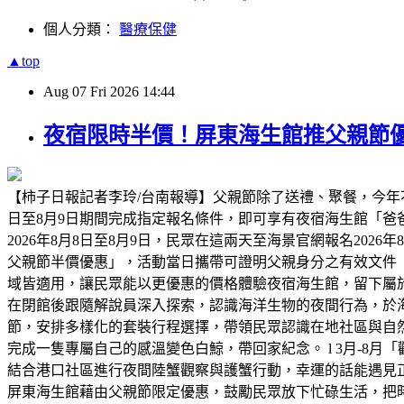
個人分類：
醫療保健
▲top
Aug
07
Fri
2026
14:44
夜宿限時半價！屏東海生館推父親節優
【柿子日報記者李玲/台南報導】父親節除了送禮、聚餐，今年
日至8月9日期間完成指定報名條件，即可享有夜宿海生館「
2026年8月8日至8月9日，民眾在這兩天至海景官網報名2026
父親節半價優惠」，活動當日攜帶可證明父親身分之有效文件
域皆適用，讓民眾能以更優惠的價格體驗夜宿海生館，留下屬
在閉館後跟隨解說員深入探索，認識海洋生物的夜間行為，於海
節，安排多樣化的套裝行程選擇，帶領民眾認識在地社區與自然
完成一隻專屬自己的感溫變色白鯨，帶回家紀念。 l 3月-8月
結合港口社區進行夜間陸蟹觀察與護蟹行動，幸運的話能遇見正抱
屏東海生館藉由父親節限定優惠，鼓勵民眾放下忙碌生活，把