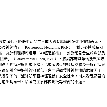
夜間睡眠，降低生活品質。成大醫院麻醉部謝佑蓮醫師表示，
therpetic Neuralgia, PHN），對身心造成長期
痛，麻醉科醫師可運用「神經阻斷術」，針對常見發生於胸部及
」（Paravertebral Block, PVB），將局部麻醉藥物及類固醇
四週內疼痛程度明顯下降，也顯著減少神經痛藥物及一般止痛藥
疼痛是引發中樞神經敏感化、進而導致慢性神經痛的危險因子，
波導引下的「豎脊肌平面神經阻斷」安全性高，尚未發現顯著的
可能出現頭暈、嗜睡或注射部位疼痛等輕微的不適。