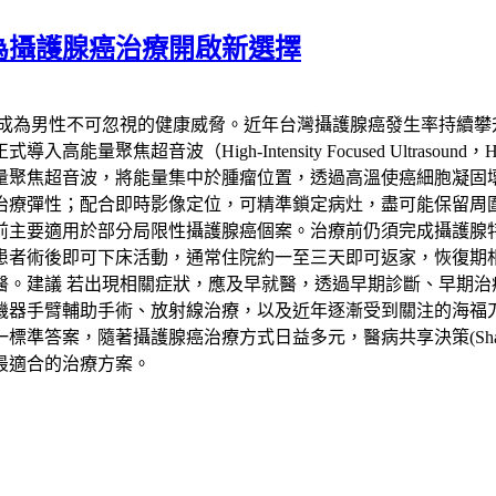
為攝護腺癌治療開啟新選擇
已成為男性不可忽視的健康威脅。近年台灣攝護腺癌發生率持續攀
聚焦超音波（High-Intensity Focused Ultras
量聚焦超音波，將能量集中於腫瘤位置，透過高溫使癌細胞凝固
治療彈性；配合即時影像定位，可精準鎖定病灶，盡可能保留周
要適用於部分局限性攝護腺癌個案。治療前仍須完成攝護腺特異抗
患者術後即可下床活動，通常住院約一至三天即可返家，恢復期
醫。建議 若出現相關症狀，應及早就醫，透過早期診斷、早期治
機器手臂輔助手術、放射線治療，以及近年逐漸受到關注的海福
，隨著攝護腺癌治療方式日益多元，醫病共享決策(Shared Deci
最適合的治療方案。