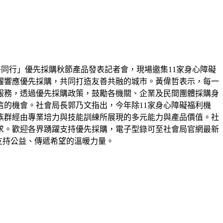
好同行」優先採購秋節產品發表記者會，現場邀集11家身心障礙
躍響應優先採購，共同打造友善共融的城市。黃偉哲表示，每一
服務，透過優先採購政策，鼓勵各機關、企業及民間團體採購身
的機會。社會局長郭乃文指出，今年除11家身心障礙福利機
族群經由專業培力與技能訓練所展現的多元能力與產品價值。社
求。歡迎各界踴躍支持優先採購，電子型錄可至社會局官網最新
為支持公益、傳遞希望的溫暖力量。