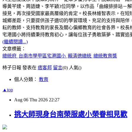
導黃芊媃、周語婕、李芊穎3位同學，以作品「曲線排排站－解構 C
接見，再次接受國家最高層級的肯定。校長林維智表示，在短
城鄉差距，只要提供孩子適切的學習環境、充足的支持與陪伴
耘的教師、支持教育的家長及關心偏鄉教育的社會各界。校長林
宅港國小將持續秉持教育初心，讓每位孩子勇敢築夢、踏實追
(繼續閱讀...)
文章標籤：
總統府
台南市學甲區宅港國小
賴清德總統
總統教育獎
柿子日報 發表在
痞客邦
留言
(0)
人氣(
)
個人分類：
教育
▲top
Aug
06
Thu
2026
22:27
挑大師現身台南榮服處小榮眷相見歡