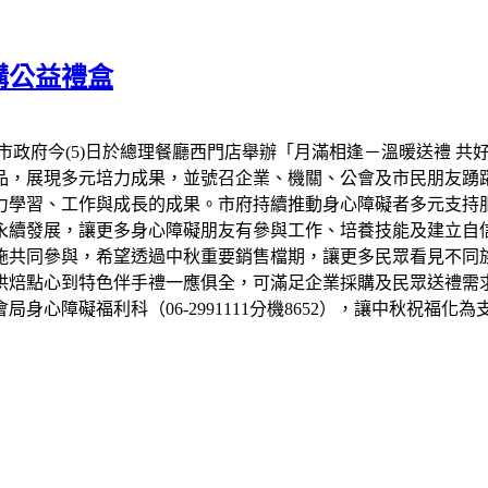
購公益禮盒
市政府今(5)日於總理餐廳西門店舉辦「月滿相逢－溫暖送禮 共
品，展現多元培力成果，並號召企業、機關、公會及市民朋友踴
力學習、工作與成長的成果。市府持續推動身心障礙者多元支持
永續發展，讓更多身心障礙朋友有參與工作、培養技能及建立自信
設施共同參與，希望透過中秋重要銷售檔期，讓更多民眾看見不同
烘焙點心到特色伴手禮一應俱全，可滿足企業採購及民眾送禮需
心障礙福利科（06-2991111分機8652），讓中秋祝福化