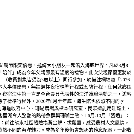
父親節限定優惠，邀請大小朋友一起潛入海底世界。凡於8月8
「陪伴」成為今年父親節最有溫度的禮物。此次父親節優惠將於
大一小」（收費對象皆須為3歲以上）同行參加，於備註欄填寫「2026
本人半價優惠，無論選擇夜宿標準行程或套裝行程、任何就寢區
。夜宿海生館一直是全台最具代表性的海洋體驗活動之一，遊客
標準行程外，2026年8月至年底，海生館也依照不同的季
放的海龜收容中心、珊瑚農場與標本研究室，民眾還能用硅藻土，
湖令人驚艷的熱帶魚群與珊瑚生態。 l 6月-10月「蟹逅」：
田」：前往龍水社區體驗摸黃金蜆、拔蘿蔔，感受農村人文風情。
截然不同的海洋魅力。成為多年後仍會想起的難忘紀念，一起收