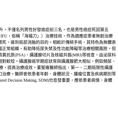
升，不僅名列男性好發癌症前三名，也是男性癌症死因第五
ound，HIFU，俗稱「海福刀」）治療技術，作為適應症患者無創治療
壞死，達到局部消融的目的。相較於傳統手術，其特色為無體表
圍正常組織，有助降低尿失禁及性功能障礙等治療相關風險。但
原(PSA)、攝護腺切片及核磁共振(MRI)等檢查，由泌尿科
相對較短。攝護腺癌早期症狀常與攝護腺肥大相似，例如頻尿、
療，提高治療成效。董聖雍醫師指出，第一、二期局限性攝護
刀治療。醫師會依患者年齡、身體狀況、腫瘤位置及疾病期別等
sion Making, SDM)也愈發重要，應依患者病情、身體