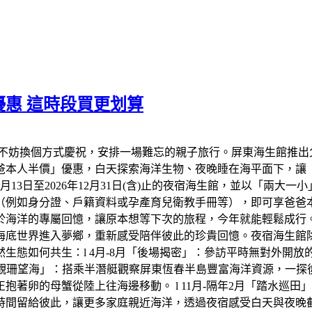
惠 這時段買更划算
不妨換個方式慶祝，安排一場難忘的親子旅行。屏東海生館推出
爸爸本人半價」優惠，白天探索海洋生物、夜晚睡在海平面下，讓
年8月13日至2026年12月31日(含)止的夜宿海生館，並以「兩
（例如身分證、戶籍資料或孕產育兒衛教手冊等），即可享爸爸
於海洋的專屬回憶，讓原本想等下次的旅程，今年就能輕鬆成行
底世界進入夢鄉，重新感受陪伴彼此的珍貴回憶。夜宿海生館除了
生態如何共生：l 4月-8月「後場揭密」：參訪平時無對外開
「觀珊望海」：搭乘半潛艇觀察屏東恆春半島豐富海洋資源，一探後壁
著卵的母蟹從陸上往海邊移動。 l 11月-隔年2月「踏水巡
時間留給彼此，讓更多家庭親近海洋，透過夜宿感受白天與夜晚