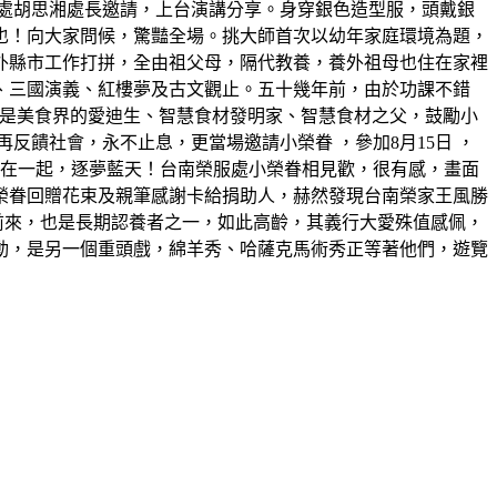
處胡思湘處長邀請，上台演講分享。身穿銀色造型服，頭戴銀
也！向大家問候，驚豔全場。挑大師首次以幼年家庭環境為題，
外縣市工作打拼，全由祖父母，隔代教養，養外祖母也住在家裡
、三國演義、紅樓夢及古文觀止。五十幾年前，由於功課不錯
，他是美食界的愛迪生、智慧食材發明家、智慧食材之父，鼓勵小
饋社會，永不止息，更當場邀請小榮眷 ，參加8月15日 ，
機在一起，逐夢藍天！台南榮服處小榮眷相見歡，很有感，畫面
榮眷回贈花束及親筆感謝卡給捐助人，赫然發現台南榮家王風勝
前來，也是長期認養者之一，如此高齡，其義行大愛殊值感佩，
動，是另一個重頭戲，綿羊秀、哈薩克馬術秀正等著他們，遊覽