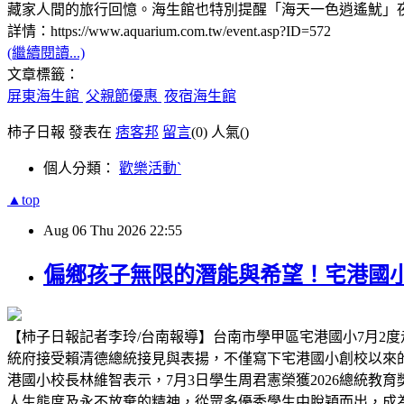
藏家人間的旅行回憶。海生館也特別提醒「海天一色逍遙魷」
詳情：https://www.aquarium.com.tw/event.asp?ID=572
(繼續閱讀...)
文章標籤：
屏東海生館
父親節優惠
夜宿海生館
柿子日報 發表在
痞客邦
留言
(0)
人氣(
)
個人分類：
歡樂活動ˋ
▲top
Aug
06
Thu
2026
22:55
偏鄉孩子無限的潛能與希望！宅港國
【柿子日報記者李玲/台南報導】台南市學甲區宅港國小7月2度
統府接受賴清德總統接見與表揚，不僅寫下宅港國小創校以來
港國小校長林維智表示，7月3日學生周君憲榮獲2026總統
人生態度及永不放棄的精神，從眾多優秀學生中脫穎而出，成為