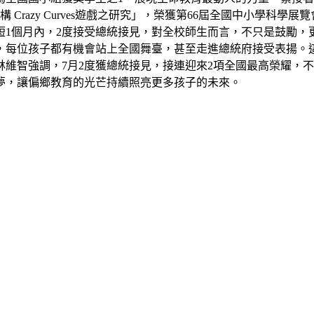
razy Curves遊戲之研究」，榮獲第66屆全國中小學科學
短1個月內，2度接受總統接見，對全校師生而言，不只是鼓勵，
，每位孩子都有機會站上全國舞臺，甚至走進總統府接受表揚。
維智強調，7月2度獲總統接見，接連迎來2項全國最高榮耀，
夢，讓偏鄉教育的光芒持續照亮更多孩子的未來。