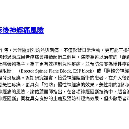
疹後神經痛風險
發作時，常伴隨劇烈灼熱與刺痛，不僅影響日常活動，更可能干擾
患者疼痛會持續超過三個月，演變為難以治癒的「皰疹後神經痛」（Pos
止痛藥物為主。為了更有效控制急性疼痛，並預防演變為慢性疼
 Spinae Plane Block, ESP block）或「胸椎旁神經阻斷
經發炎反應。近期研究證實，接受神經阻斷術的患者，在介入後
善急性疼痛，更具有「預防」慢性神經痛的效果。急性期的劇烈
神經痛的風險。謝佑蓮醫師指出，在各項神經阻斷技術中，超音
神經阻斷」同樣具有良好的止痛及預防神經痛效果，但少數患者