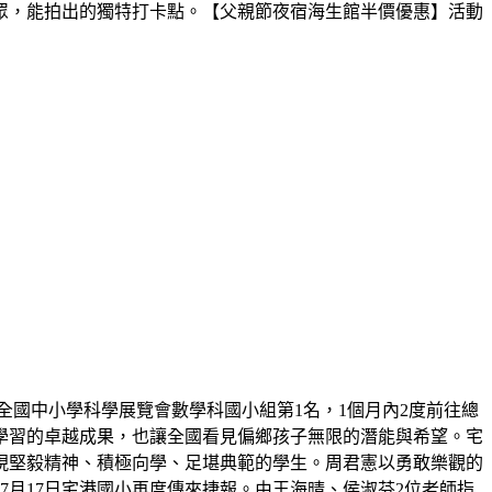
眾，能拍出的獨特打卡點。【父親節夜宿海生館半價優惠】活動
屆全國中小學科學展覽會數學科國小組第1名，1個月內2度前往總
學習的卓越成果，也讓全國看見偏鄉孩子無限的潛能與希望。宅
展現堅毅精神、積極向學、足堪典範的學生。周君憲以勇敢樂觀的
月17日宅港國小再度傳來捷報。由王海晴、侯淑芬2位老師指