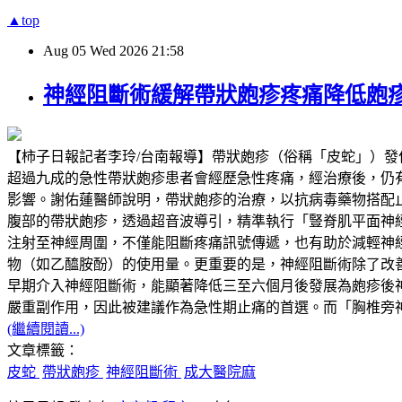
▲top
Aug
05
Wed
2026
21:58
神經阻斷術緩解帶狀皰疹疼痛降低皰
【柿子日報記者李玲/台南報導】帶狀皰疹（俗稱「皮蛇」）
超過九成的急性帶狀皰疹患者會經歷急性疼痛，經治療後，仍有超過兩成
影響。謝佑蓮醫師說明，帶狀皰疹的治療，以抗病毒藥物搭配
腹部的帶狀皰疹，透過超音波導引，精準執行「豎脊肌平面神經阻斷」（Erector
注射至神經周圍，不僅能阻斷疼痛訊號傳遞，也有助於減輕神
物（如乙醯胺酚）的使用量。更重要的是，神經阻斷術除了改
早期介入神經阻斷術，能顯著降低三至六個月後發展為皰疹後
嚴重副作用，因此被建議作為急性期止痛的首選。而「胸椎旁
(繼續閱讀...)
文章標籤：
皮蛇
帶狀皰疹
神經阻斷術
成大醫院麻