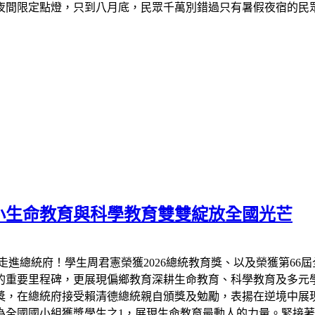
夜間限定點燈，只到八月底，民眾千萬別錯過只有暑假夜宿的民
小生命教育與科學教育雙雙綻放全國光芒
走進總統府！學生周君憲榮獲2026總統教育獎、以及榮獲第66
的重要里程碑，更展現偏鄉教育深耕生命教育、科學教育及多元
教育獎，在總統府接受賴清德總統親自頒獎及勉勵，表揚在逆境中
全國國小組獲獎學生之1，展現生命教育最動人的力量。緊接著7