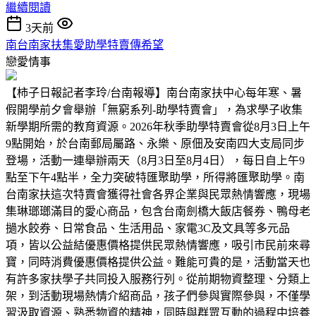
繼續閱讀
3天前
南台南家扶集愛助學特賣傳希望
戀愛情事
【柿子日報記者李玲/台南報導】南台南家扶中心每年寒、暑
假開學前夕會舉辦「無窮系列-助學特賣會」，為求學子收集
新學期所需的教育資源。2026年秋季助學特賣會從8月3日上午
9點開始，於台南郵局屬路、永樂、原佃及安南四大支局同步
登場，活動一連舉辦兩天（8月3日至8月4日），每日自上午9
點至下午4點半，全力突破特匯聚助學，所得將匯聚助學。南
台南家扶這次特賣會獲得社會各界企業與民眾熱情響應，現場
集琳瑯瑯滿目的愛心商品，包含台南劍橋大飯店餐券、鴨母老
撾水餃券、日常食品、生活用品、家電3C及文具等多元品
項，皆以公益結優惠價格提供民眾熱情響應，吸引市民前來尋
寶，同時消費優惠價格提供公益。難能可貴的是，活動當天也
有許多家扶學子共同投入服務行列。從前期物資整理、分類上
架，到活動現場熱情介紹商品，孩子們參與實際參與，不僅學
習汲取資源、熟悉物資的精神，同時與群眾互動的過程中培養