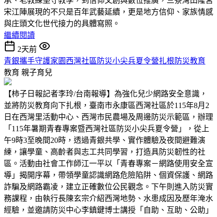
承、老教練堅守教學，到信仰文創與數位推廣，三寮灣田隆宮
宋江陣展現的不只是百年武藝延續，更是地方信仰、家族情感
與庄頭文化世代接力的具體寫照。
繼續閱讀
2天前
青銀攜手守護家園西灣社區防災小尖兵夏令營扎根防災教育
教育
親子育兒
【柿子日報記者李玲/台南報導】為強化兒少網路安全意識，
並將防災教育向下扎根，臺南市永康區西灣社區於115年8月2
日在西灣里活動中心、西灣市民農場及周邊防災示範區，辦理
「115年暑期青春專案暨西灣社區防災小尖兵夏令營」，從上
午9時3至晚間20時，透過青銀共學、實作體驗及夜間避難演
練，讓學童、高齡者與志工共同學習，打造具防災韌性的社
區。活動由社會工作師江一平以「青春專案－網路使用安全宣
導」揭開序幕，帶領學童認識網路危險陷阱、個資保護、網路
詐騙及網路霸凌，建立正確數位公民觀念。下午則進入防災實
務課程，由執行長陳玄宗介紹西灣地勢、水患成因及歷年淹水
經驗，並邀請防災中心李鎮鍵博士講授「自助、互助、公助」