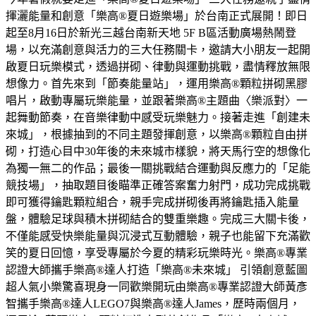
揮灑能量和創意「樂高®夏日遊樂場」於台南正式展開！即日
起至8月16日於新光三越台南新天地 5F B區活動廣場熱鬧登
場，以充滿創意與活力的三大任務關卡，邀請大小朋友一起開
啟夏日玩樂模式，透過拼砌、律動與運動挑戰，盡情釋放無限
想像力。首先來到「節奏能量站」，運用樂高®顆粒拼砌黑膠
唱片，啟動專屬玩樂能量，並跟著樂高®主題曲〈樂派對〉一
起舞動節奏，在音樂律動中感受玩樂魅力。接著走進「創建未
來城」，根據抽到的不同主題發揮創意，以樂高®顆粒自由拼
砌，打造心目中30年後的未來城市樣貌，將天馬行空的想像化
為獨一無二的作品；最後一關挑戰結合運動與反應力的「足能
競技場」，抽取題目後瞄準正確答案奮力射門，成功完成挑戰
即可獲得鑰匙顆粒組合，親手完成拼砌後再將鑰匙插入能量
盤，體驗足球與積木拼砌結合的雙重樂趣。完成三大關卡後，
不僅能感受快樂能量與沉浸式互動體驗，親子也能留下充滿歡
笑的夏日回憶，享受專屬於今夏的精彩玩樂時光。樂高®專業
認證大師攜手樂高®達人打造「樂高®未來城」 引領創意藍圖
超人氣小樂驚喜現身一同歡樂開玩由樂高®專業認證大師黃彥
智攜手樂高®達人LEGO7與樂高®達人James，歷時兩個月，