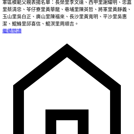
軍區模範父親表揚名單：長榮里李文達、西甲里謝耀明、忠嘉
里蔡清忠、苓仔寮里黃華龍、巷埔里陳英哲、將軍里黃靜義、
玉山里吳白正、廣山里陳福來、長沙里黃寬明、平沙里吳惠
潔、鯤鯓里邱喜信、鯤溟里周順吉。
繼續閱讀