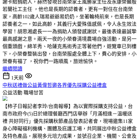
謝卡給捐助人，赫然發現台南榮家王風勝家主任及永康榮醫殷
若蘭社工主任 ，他也是長期的認養者，更有一對住在台南榮
家，高齡102歲人瑞易爺爺易奶奶，坐著輪椅前來，也是長期
認養者之一，如此高齡，其義行大愛殊值感佩，令人永生效法
學習！胡思湘處長一一為捐助人頒發感謝狀。最後表達最誠摯
最高感謝之意。兩天一夜的小榮眷清境農場自強活動，是另一
個重頭戲，綿羊秀、哈薩克馬術秀正等著他們，遊覽車已到樓
下，小榮眷整裝出發，台南榮服處全體上下，費心的安排，小
榮眷有福了 ，祝你們一路順風，旅途愉快。
繼續閱讀
1天前
中秋送禮做公益黃偉哲邀各界優先採購公益禮盒
公益活動
職場甘苦
【柿子日報記者李玲/台南報導】為以實際採購支持公益，台
南市政府今(5)日於總理餐廳西門店舉辦「月滿相逢－溫暖送
禮 共好同行」優先採購秋節產品發表記者會，現場邀集11家
身心障礙福利機構、團體及庇護工場，共同展出中秋公益禮盒
及特色產品，展現多元培力成果，並號召企業、機關、公會及