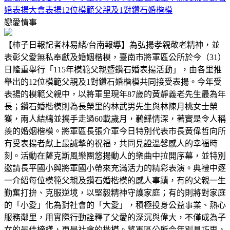
婚表揚大會表揚12位模範父親及1對鑽石婚楷模
戀愛情事
【柿子日報記者林易緒/台南報導】為弘揚孝親敬老精神，並
表彰父愛無私奉獻及婚姻楷模，臺南市將軍區公所於今（31）
日隆重舉行「115年模範父親暨鑽石婚表揚活動」，由各里推
舉出的12位模範父親及1對鑽石婚楷模共同接受表揚。今年受
表揚的模範父親中，以將軍里現年87歲的黃靜義老先生最為年
長；鑽石婚楷模則為長榮里的林武男先生與林陳月桃女士榮
獲，兩人結縭並攜手走過60載歲月，鶼鰈情深，著實是令人稱
羨的婚姻楷模。將軍區長張介軍今日特別代表市長黃偉哲向所
有受表揚者獻上最誠摯的祝福，共同見證溫馨感人的幸福時
刻。活動在薩克斯風樂團悠揚動人的樂曲中拉開序幕，並特別
邀請長平國小與將軍國小帶來充滿活力的精彩表演。典禮中逐
一介紹每位模範父親及鑽石婚楷模的感人事蹟，有的父親一生
勤奮打拚、克服逆境，以堅毅精神守護家庭；有的則將對家庭
的「小愛」化為對社會的「大愛」，積極投身公益事業、熱心
服務鄰里，用實際行動詮釋了父愛的深沉與偉大，不僅成為子
女的最佳榜樣，更是社會的楷模。將軍區公所今年別具巧思，