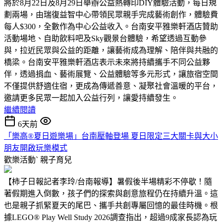
將於8月22日及8月29日舉辦公益熱轉印DIY體驗活動，每日規
劃兩場，由瑞復益智中心帶領民眾親手完成藝術創作，體驗費
每人$300，全數作為中心公益收入。台南安平雅樂軒酒店贊助
活動場地、自助飲料吧及Sky觀景台體驗，希望透過互動參
與，拉近民眾與公益的距離，讓藝術成為理解、陪伴與共融的
橋梁。台南安平雅樂軒酒店表示未來將持續攜手不同公益夥
伴，透過捐血、藝術展覽、公益體驗等多元形式，讓旅宿空間
不僅提供舒適住宿，更成為傳遞善意、凝聚社會溫暖的平台，
邀請更多民眾一起加入公益行列，讓愛持續發生。
繼續閱讀
6天前
「樂高®夏日遊樂場」台南壓軸登場 夏日限定三大關卡與大小
朋友開啟玩樂模式
歡樂活動ˋ
親子育兒
【柿子日報記者李玲/台南報導】暑假後半場精彩不停歇！隨
著假期進入倒數，孩子們的探索與創意旅程仍在持續升溫。這
也是親子抓緊夏天的尾巴、攜手共創專屬回憶的最佳時機。根
據LEGO® Play Well Study 2026調查指出，超過9成家長認為玩