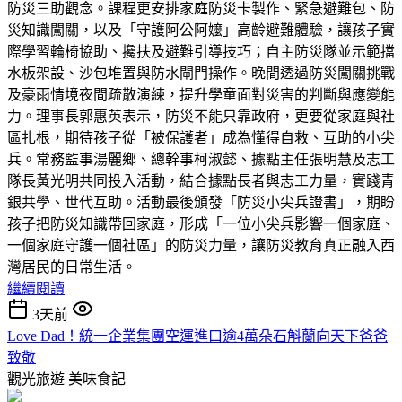
防災三助觀念。課程更安排家庭防災卡製作、緊急避難包、防
災知識闖關，以及「守護阿公阿嬤」高齡避難體驗，讓孩子實
際學習輪椅協助、攙扶及避難引導技巧；自主防災隊並示範擋
水板架設、沙包堆置與防水閘門操作。晚間透過防災闖關挑戰
及豪雨情境夜間疏散演練，提升學童面對災害的判斷與應變能
力。理事長郭惠英表示，防災不能只靠政府，更要從家庭與社
區扎根，期待孩子從「被保護者」成為懂得自救、互助的小尖
兵。常務監事湯麗鄉、總幹事柯淑懿、據點主任張明慧及志工
隊長黃光明共同投入活動，結合據點長者與志工力量，實踐青
銀共學、世代互助。活動最後頒發「防災小尖兵證書」，期盼
孩子把防災知識帶回家庭，形成「一位小尖兵影響一個家庭、
一個家庭守護一個社區」的防災力量，讓防災教育真正融入西
灣居民的日常生活。
繼續閱讀
3天前
Love Dad！統一企業集團空運進口逾4萬朵石斛蘭向天下爸爸
致敬
觀光旅遊
美味食記