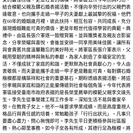
結合模範父親及鑽石婚表揚活動，不僅向辛勞付出的父親們表
達敬意，也向攜手走過一甲子的夫妻獻上最誠摯的祝福。他們
在60年的婚姻歲月裡，彼此扶持、相互包容、共同成長，充分
展現婚姻難能可貴的價值，更是年輕世代值得學習的典範。典
禮中，由區長張介軍逐一致贈賀匾，並與獲獎者及親友合影留
念，分享榮耀與喜悅，會後並安排一同享用美味佳餚，讓所有
與會貴賓共度溫馨難忘的美好時光。將軍區長張介軍表示，父
親用堅韌的精神與無私的奉獻，為家人創造了幸福安定的生
活，不僅成就了家庭的和諧，更默默為社會貢獻心力，令人由
衷敬佩。而夫妻能攜手走過一甲子更是難能可貴，每對鑽石婚
楷模都是構築祥和社會的重要基石，期盼透過表揚活動，將這
份孝親與家庭和諧的正能量傳遞到社會每個角落。今年代表將
軍區接受臺南市政府表揚的是長榮里薦舉的模範父親李文達先
生。李先生從事營建工程工作多年，深知生活不易與養家辛
勞。在教育子女上，他不一味要求學業成績，而是高度重視人
格品行與責任感的培養，常勉勵孩子「行行出狀元」，凡事只
要盡心盡力、問心無愧即可。李先生平日更積極參與社區服
務、熱心鄰里事務，如今子女各有所成，其德行足為楷模。將