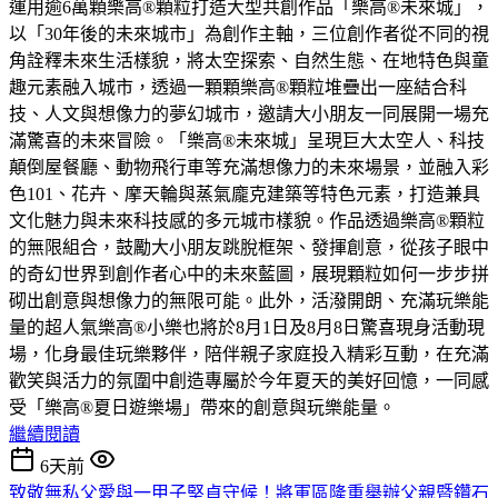
運用逾6萬顆樂高®顆粒打造大型共創作品「樂高®未來城」，
以「30年後的未來城市」為創作主軸，三位創作者從不同的視
角詮釋未來生活樣貌，將太空探索、自然生態、在地特色與童
趣元素融入城市，透過一顆顆樂高®顆粒堆疊出一座結合科
技、人文與想像力的夢幻城市，邀請大小朋友一同展開一場充
滿驚喜的未來冒險。「樂高®未來城」呈現巨大太空人、科技
顛倒屋餐廳、動物飛行車等充滿想像力的未來場景，並融入彩
色101、花卉、摩天輪與蒸氣龐克建築等特色元素，打造兼具
文化魅力與未來科技感的多元城市樣貌。作品透過樂高®顆粒
的無限組合，鼓勵大小朋友跳脫框架、發揮創意，從孩子眼中
的奇幻世界到創作者心中的未來藍圖，展現顆粒如何一步步拼
砌出創意與想像力的無限可能。此外，活潑開朗、充滿玩樂能
量的超人氣樂高®小樂也將於8月1日及8月8日驚喜現身活動現
場，化身最佳玩樂夥伴，陪伴親子家庭投入精彩互動，在充滿
歡笑與活力的氛圍中創造專屬於今年夏天的美好回憶，一同感
受「樂高®夏日遊樂場」帶來的創意與玩樂能量。
繼續閱讀
6天前
致敬無私父愛與一甲子堅貞守候！將軍區隆重舉辦父親暨鑽石