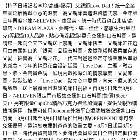
【柿子日報記者李玲/高雄\報導】父親節Love Dad！統一企業
集團延續傳遞心意的溫度，為父親節營造溫馨儀式感，今年第
三年再度串連7-ELEVEN、康是美、統一時代百貨台北店/高
雄店、DREAM PLAZA、夢時代、統一佳佳、悠旅生活(星巴
克)等超過10大品牌，貼心備妥超過4萬朵空運進口石斛蘭，邀
請您一起向全天下父親送上感謝，父親節快樂！父親節鮮花選
用由泰國進口的「銀河」品種石斛蘭，象徵剛毅與溫柔並存的
父愛，被譽為「父親之花」，代表對爸爸堅定守護與無私奉獻
的感念。今年的精緻花盒設計延續「Love Dad」主題，融合
黑、紫、金高貴色調，展現內斂卻深沉的情感厚度，父愛如
蘭，默默綻放，「Love Dad」點亮心中愛意，向天下偉大的父
親致敬，送上最體面且溫暖的節日祝福。自8月5日起至8月8
日，7-ELEVEN限定門市販售空運進口石斛蘭(售價188元/
支)，另有限量CupiCho精品巧克力禮盒加價購，提供父親節贈
禮新選擇；推薦可使用foodomo外送平台遠端贈送空運進口石
斛蘭，8月6日起至8月8日加碼推出用1點OPENPOINT即可享
免運優惠，邀請您表達對爸爸的敬重之愛。8月7日起至8月9
日，統一時代百貨高雄店、夢時代會員於當日全館指定櫃位消