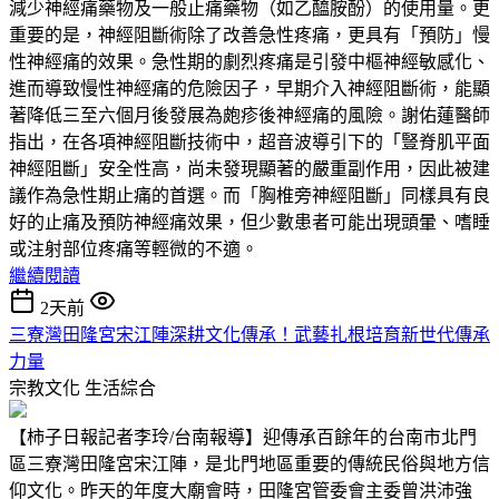
減少神經痛藥物及一般止痛藥物（如乙醯胺酚）的使用量。更
重要的是，神經阻斷術除了改善急性疼痛，更具有「預防」慢
性神經痛的效果。急性期的劇烈疼痛是引發中樞神經敏感化、
進而導致慢性神經痛的危險因子，早期介入神經阻斷術，能顯
著降低三至六個月後發展為皰疹後神經痛的風險。謝佑蓮醫師
指出，在各項神經阻斷技術中，超音波導引下的「豎脊肌平面
神經阻斷」安全性高，尚未發現顯著的嚴重副作用，因此被建
議作為急性期止痛的首選。而「胸椎旁神經阻斷」同樣具有良
好的止痛及預防神經痛效果，但少數患者可能出現頭暈、嗜睡
或注射部位疼痛等輕微的不適。
繼續閱讀
2天前
三寮灣田隆宮宋江陣深耕文化傳承！武藝扎根培育新世代傳承
力量
宗教文化
生活綜合
【柿子日報記者李玲/台南報導】迎傳承百餘年的台南市北門
區三寮灣田隆宮宋江陣，是北門地區重要的傳統民俗與地方信
仰文化。昨天的年度大廟會時，田隆宮管委會主委曾洪沛強