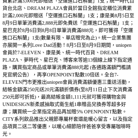
費累計滿3,000元即贈送「空運進口石斛蘭」1支；統一時代百
貨台北店、DREAM PLAZA會員於當日全館指定櫃位消費累
計滿2,000元即贈送「空運進口石斛蘭」1支；康是美8月5日至
8月9日單筆消費滿2,888元即免費送「空運進口石斛蘭」1支；
星巴克於8月6日到8月8日單筆消費滿888元，即可獲得「空運
進口石斛蘭」1支(數量有限、單店贈完為止)。統一企業集團
亦展開一系列Love Dad活動！8月5日至8月9日期間，uniopen
會員於7-ELEVEN、康是美、統一時代百貨、DREAM
PLAZA、夢時代、星巴克、博客來等逾13個線上線下指定通
路，購買指定商品或單筆消費滿888元起 (各通路滿額門檻請
見官網公告），再享OPENPOINT點數10倍送。全台7-
ELEVEN門市更推出uniopen會員消費滿額優惠三重送活動，
結帳金額滿250元送20元滿額折價券(至8月11日止下次消費滿
250元即可折抵)，最高結帳金額1,111元就可獲得購物金與
UNIDESIGN新柔感抽取式衛生紙1串贈品兌換券等超多好
康；購買統一企業指定商品再加贈5% OPENPOINT點數。
CITY系列飲品推出父親節專屬杯套還能暖心留言，以及指定
品項買二送二等優惠，以暖心細節陪伴爸爸享受專屬咖啡時
光。