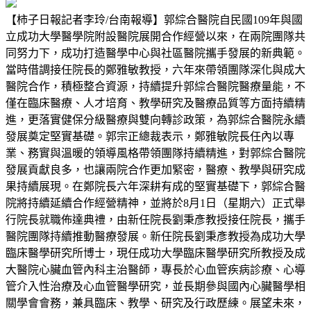
【柿子日報記者李玲/台南報導】郭綜合醫院自民國109年與國
立成功大學醫學院附設醫院展開合作經營以來，在兩院團隊共
同努力下，成功打造醫學中心與社區醫院攜手發展的新典範。
當時借調接任院長的鄭雅敏教授，六年來帶領團隊深化與成大
醫院合作，積極整合資源，持續提升郭綜合醫院醫療量能，不
僅在臨床醫療、人才培育、教學研究及醫療品質等方面持續精
進，更落實健保分級醫療與雙向轉診政策，為郭綜合醫院永續
發展奠定堅實基礎。郭宗正總裁表示，鄭雅敏院長任內以專
業、務實與溫暖的領導風格帶領團隊持續精進，對郭綜合醫院
發展貢獻良多，也讓兩院合作更加緊密，醫療、教學與研究成
果持續展現。在鄭院長六年深耕有成的堅實基礎下，郭綜合醫
院將持續延續合作經營精神，並將於8月1日（星期六）正式舉
行院長就職佈達典禮，由新任院長劉秉彥教授接任院長，攜手
醫院團隊持續推動醫療發展。新任院長劉秉彥教授為成功大學
臨床醫學研究所博士，現任成功大學臨床醫學研究所教授及成
大醫院心臟血管內科主治醫師，專長於心血管疾病診療、心導
管介入性治療及心血管醫學研究，並長期參與國內心臟醫學相
關學會會務，兼具臨床、教學、研究及行政歷練。展望未來，