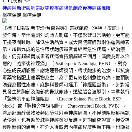
1天前
神經阻斷術緩解帶狀皰疹疼痛降低皰疹後神經痛風險
醫療保健
醫療保健
【柿子日報記者李玲/台南報導】帶狀皰疹（俗稱「皮蛇」）
發作時，常伴隨劇烈灼熱與刺痛，不僅影響日常活動，更可能
干擾夜間睡眠，降低生活品質。成大醫院麻醉部謝佑蓮醫師表
示，超過九成的急性帶狀皰疹患者會經歷急性疼痛，經治療
後，仍有超過兩成患者疼痛會持續超過三個月，演變為難以治
癒的「皰疹後神經痛」（Postherpetic Neuralgia, PHN），對身
心造成長期影響。謝佑蓮醫師說明，帶狀皰疹的治療，以抗病
毒藥物搭配止痛藥物為主。為了更有效控制急性疼痛，並預防
演變為慢性疼痛，麻醉科醫師可運用「神經阻斷術」，針對常
見發生於胸部及腹部的帶狀皰疹，透過超音波導引，精準執行
「豎脊肌平面神經阻斷」（Erector Spinae Plane Block, ESP
block）或「胸椎旁神經阻斷」（Paravertebral Block, PVB），
將局部麻醉藥物及類固醇注射至神經周圍，不僅能阻斷疼痛訊
號傳遞，也有助於減輕神經發炎反應。近期研究證實，接受神
經阻斷術的患者，在介入後四週內疼痛程度明顯下降，也顯著