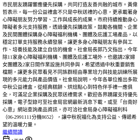
市民朋友踴躍響應優先採購，共同打造友善共融的城市。黃偉
哲表示，每一份公益禮盒不只是中秋送禮的心意，更承載著身
心障礙朋友努力學習、工作與成長的成果。市府持續推動身心
障礙者多元支持服務，透過優先採購政策，鼓勵各機關、企業
及民間團體採購身心障礙福利機構、團體及庇護工場產品，以
穩定訂單支持服務永續發展，讓更多身心障礙朋友有參與工
作、培養技能及建立自信的機會。社會局長郭乃文指出，今年
除11家身心障礙福利機構、團體及庇護工場外，也邀請2家婦
女團體及2家日間作業設施共同參與，希望透過中秋重要銷售
檔期，讓更多民眾看見不同族群經由專業培力與技能訓練所展
現的多元能力與產品價值。社會局說明，今年各單位推出多款
中秋公益禮盒，從經典糕餅、烘焙點心到特色伴手禮一應俱
全，可滿足企業採購及民眾送禮需求。歡迎各界踴躍支持優先
採購，電子型錄可至社會局官網最新消息下載，或至「台南好
心意」網站查詢產品資訊，亦可洽社會局身心障礙福利科
（06-2991111分機8652），讓中秋祝福化為支持公益、傳遞希
望的溫暖力量。
繼續閱讀