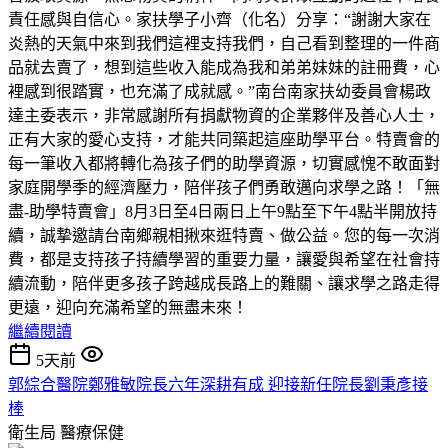
責任感與自信心。家扶學子小齊（化名）分享：“謝謝大家在
炎熱的天氣中來到我們這裡支持我們，自己看到整理的一件商
品就去賣了，想到這些收入能成為我和弟弟妹妹的註冊費，心
裡感到很踏實，也充滿了成就感。”南台南家扶幼委員會楊政
達主委表示，非常感謝所有捐獻物資的企業夥伴及善心人士，
正有大家的愛心支持，才能共同築起這座助學平台。特賣會的
每一筆收入都將轉化為孩子們的助學資源，切實感愧不敢面對
家庭開學季的經濟壓力，陪伴孩子們勇敢邁向求學之路！「無
盡-助學特賣會」8月3日至4日兩日上午9點至下午4點半開放持
續，誠摯邀請台南鄉親相揪來逛特賣、做公益。您的每一次消
費，都是支持孩子持續學習的重要力量，讓愛與希望在社會持
續流動，陪伴更多孩子跨越成長路上的難關、讓求學之路走得
更遠，迎向充滿希望的無盡未來！
繼續閱讀
5天前
郭綜合醫院鄭雅敏院長六年深耕有成 迎接新任院長劉秉彥接
棒
衛生局
醫療保健