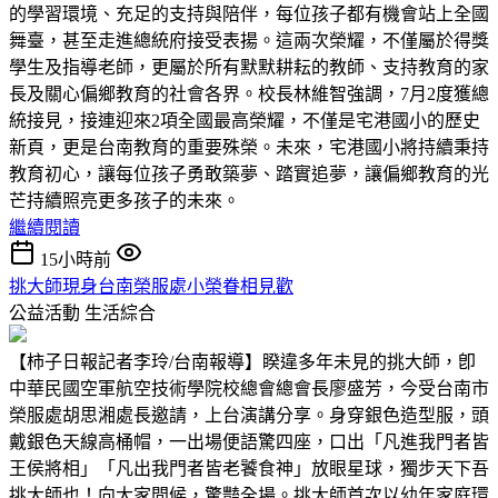
的學習環境、充足的支持與陪伴，每位孩子都有機會站上全國
舞臺，甚至走進總統府接受表揚。這兩次榮耀，不僅屬於得獎
學生及指導老師，更屬於所有默默耕耘的教師、支持教育的家
長及關心偏鄉教育的社會各界。校長林維智強調，7月2度獲總
統接見，接連迎來2項全國最高榮耀，不僅是宅港國小的歷史
新頁，更是台南教育的重要殊榮。未來，宅港國小將持續秉持
教育初心，讓每位孩子勇敢築夢、踏實追夢，讓偏鄉教育的光
芒持續照亮更多孩子的未來。
繼續閱讀
15小時前
挑大師現身台南榮服處小榮眷相見歡
公益活動
生活綜合
【柿子日報記者李玲/台南報導】睽違多年未見的挑大師，卽
中華民國空軍航空技術學院校總會總會長廖盛芳，今受台南市
榮服處胡思湘處長邀請，上台演講分享。身穿銀色造型服，頭
戴銀色天線高桶帽，一出場便語驚四座，口出「凡進我門者皆
王侯將相」「凡出我門者皆老饕食神」放眼星球，獨步天下吾
挑大師也！向大家問候，驚豔全場。挑大師首次以幼年家庭環