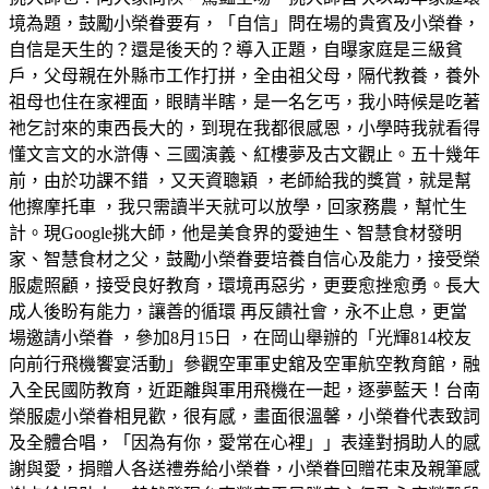
境為題，鼓勵小榮眷要有，「自信」問在場的貴賓及小榮眷，
自信是天生的？還是後天的？導入正題，自曝家庭是三級貧
戶，父母親在外縣市工作打拼，全由祖父母，隔代教養，養外
祖母也住在家裡面，眼睛半瞎，是一名乞丐，我小時候是吃著
祂乞討來的東西長大的，到現在我都很感恩，小學時我就看得
懂文言文的水滸傳、三國演義、紅樓夢及古文觀止。五十幾年
前，由於功課不錯 ，又天資聰穎 ，老師給我的獎賞，就是幫
他擦摩托車 ，我只需讀半天就可以放學，回家務農，幫忙生
計。現Google挑大師，他是美食界的愛迪生、智慧食材發明
家、智慧食材之父，鼓勵小榮眷要培養自信心及能力，接受榮
服處照顧，接受良好教育，環境再惡劣，更要愈挫愈勇。長大
成人後盼有能力，讓善的循環 再反饋社會，永不止息，更當
場邀請小榮眷 ，參加8月15日 ，在岡山舉辦的「光輝814校友
向前行飛機饗宴活動」參觀空軍軍史舘及空軍航空教育館，融
入全民國防教育，近距離與軍用飛機在一起，逐夢藍天！台南
榮服處小榮眷相見歡，很有感，畫面很溫馨，小榮眷代表致詞
及全體合唱，「因為有你，愛常在心裡」」表達對捐助人的感
謝與愛，捐贈人各送禮券給小榮眷，小榮眷回贈花束及親筆感