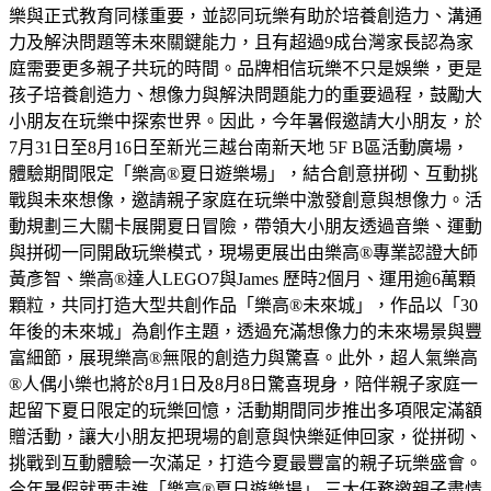
樂與正式教育同樣重要，並認同玩樂有助於培養創造力、溝通
力及解決問題等未來關鍵能力，且有超過9成台灣家長認為家
庭需要更多親子共玩的時間。品牌相信玩樂不只是娛樂，更是
孩子培養創造力、想像力與解決問題能力的重要過程，鼓勵大
小朋友在玩樂中探索世界。因此，今年暑假邀請大小朋友，於
7月31日至8月16日至新光三越台南新天地 5F B區活動廣場，
體驗期間限定「樂高®夏日遊樂場」，結合創意拼砌、互動挑
戰與未來想像，邀請親子家庭在玩樂中激發創意與想像力。活
動規劃三大關卡展開夏日冒險，帶領大小朋友透過音樂、運動
與拼砌一同開啟玩樂模式，現場更展出由樂高®專業認證大師
黃彥智、樂高®達人LEGO7與James 歷時2個月、運用逾6萬顆
顆粒，共同打造大型共創作品「樂高®未來城」，作品以「30
年後的未來城」為創作主題，透過充滿想像力的未來場景與豐
富細節，展現樂高®無限的創造力與驚喜。此外，超人氣樂高
®人偶小樂也將於8月1日及8月8日驚喜現身，陪伴親子家庭一
起留下夏日限定的玩樂回憶，活動期間同步推出多項限定滿額
贈活動，讓大小朋友把現場的創意與快樂延伸回家，從拼砌、
挑戰到互動體驗一次滿足，打造今夏最豐富的親子玩樂盛會。
今年暑假就要走進「樂高®夏日遊樂場」 三大任務邀親子盡情