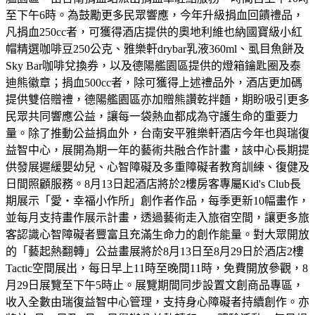
至下午6時。為鼓勵更多民眾響應，今年升級捐血回饋禮品，
凡捐血250cc者，可獲得酒店提供的奧地利維也納國寶級小紅
帽精選咖啡豆250公克、雅樂軒drybar乳液360ml、虱目魚餅及
Sky Bar咖啡兌換券，以及德陽艦園區提供的燈箱鑰匙圈及泰
迪熊徽章；捐血500cc者，除可獲得上述禮品外，酒店更加碼
提供雙倍贈禮，德陽艦園區亦加贈熊讚乾拌麵，期盼吸引更多
民眾共同響應公益，讓每一袋熱血都成為守護生命的重要力
量。除了推動公益捐血外，台南安平雅樂軒酒店今年也與瑞復
益智中心，展開為期一年的藝術共融合作計畫，該中心長期提
供發展遲緩嬰幼兒、心智障礙及多重障礙者教育訓練、復健及
日間照顧服務。8月13日起酒店將於2樓房客專屬Kid's Club長
期展示「愛・幸福小作所」創作者作品，每季更新10幅畫作，
並每月支持畫作展示計畫，透過藝術走入旅宿空間，讓更多旅
客認識心智障礙者豐富且充滿生命力的創作能量。對大眾開放
的「藝起熱翻轉」公益畫展將於8月13日至8月29日於酒店2樓
Tactic空間展出，每日早上11時至晚間11時，免費開放參觀，8
月29日展覽至下午5時止。展覽期間同步設置文創商品專區，
收入全數由瑞復益智中心管理，支持身心障礙者持續創作。亦