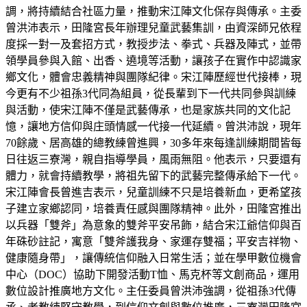
調，將持續結合社區力量，推動宋江陣文化保存與傳承。主委
曾洪沛表示，田隆宮長年辦理兒童武藝集訓，由資深師兄依程
度採一對一及套招方式，教授步法、拳式、兵器及陣式，並帶
領學員參與入館、出香、遶境等活動，讓孩子在實作中認識家
鄉文化，體會忠義精神與團隊紀律。宋江陣歷經世代接棒，現
今更有不少祖孫3代同為組員，從長輩到下一代共同參與訓練
與活動，使宋江陣不僅是武藝傳承，也是家族共同的文化記
憶，讓地方信仰與庄頭情感一代接一代延續。曾洪沛說，現年
70餘歲、居高雄的總教練曾進興，30多年來每逢訓練期間皆每
日往返三寮灣，親自指導學員，風雨無阻。他表示，只要還有
體力，就會持續教學，將祖先留下的武藝完整傳承給下一代。
宋江陣會長曾進吉表示，兒童訓練不只是培養新血，更希望孩
子建立家鄉認同，培養責任感與團隊精神。此外，田隆宮推出
以兵器「雙斧」為意象的雙斧平安吊飾，結合宋江爺信仰與百
年硃砂註記，寓意「雙斧護我身、家運存雙福；平安吉祥物、
健康隨身帶」，讓傳統信仰融入日常生活；並在學甲數位機會
中心（DOC）協助下開發活動T恤、馬克杯等文創商品，運用
數位設計推廣地方文化。主任委員曾洪沛強調，從祖孫3代傳