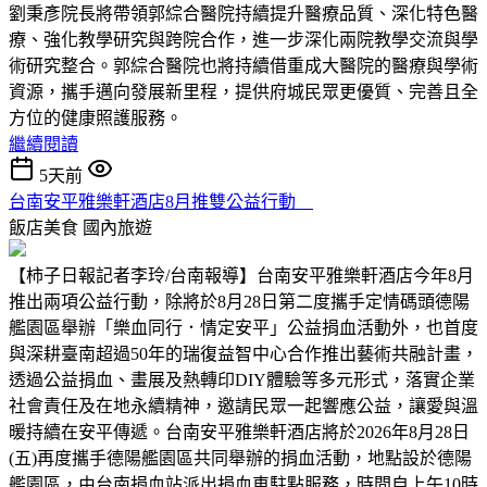
劉秉彥院長將帶領郭綜合醫院持續提升醫療品質、深化特色醫
療、強化教學研究與跨院合作，進一步深化兩院教學交流與學
術研究整合。郭綜合醫院也將持續借重成大醫院的醫療與學術
資源，攜手邁向發展新里程，提供府城民眾更優質、完善且全
方位的健康照護服務。
繼續閱讀
5天前
台南安平雅樂軒酒店8月推雙公益行動
飯店美食
國內旅遊
【柿子日報記者李玲/台南報導】台南安平雅樂軒酒店今年8月
推出兩項公益行動，除將於8月28日第二度攜手定情碼頭德陽
艦園區舉辦「樂血同行．情定安平」公益捐血活動外，也首度
與深耕臺南超過50年的瑞復益智中心合作推出藝術共融計畫，
透過公益捐血、畫展及熱轉印DIY體驗等多元形式，落實企業
社會責任及在地永續精神，邀請民眾一起響應公益，讓愛與溫
暖持續在安平傳遞。台南安平雅樂軒酒店將於2026年8月28日
(五)再度攜手德陽艦園區共同舉辦的捐血活動，地點設於德陽
艦園區，由台南捐血站派出捐血車駐點服務，時間自上午10時