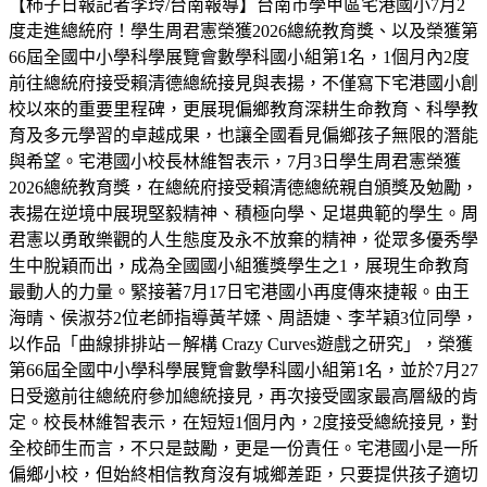
【柿子日報記者李玲/台南報導】台南市學甲區宅港國小7月2
度走進總統府！學生周君憲榮獲2026總統教育獎、以及榮獲第
66屆全國中小學科學展覽會數學科國小組第1名，1個月內2度
前往總統府接受賴清德總統接見與表揚，不僅寫下宅港國小創
校以來的重要里程碑，更展現偏鄉教育深耕生命教育、科學教
育及多元學習的卓越成果，也讓全國看見偏鄉孩子無限的潛能
與希望。宅港國小校長林維智表示，7月3日學生周君憲榮獲
2026總統教育獎，在總統府接受賴清德總統親自頒獎及勉勵，
表揚在逆境中展現堅毅精神、積極向學、足堪典範的學生。周
君憲以勇敢樂觀的人生態度及永不放棄的精神，從眾多優秀學
生中脫穎而出，成為全國國小組獲獎學生之1，展現生命教育
最動人的力量。緊接著7月17日宅港國小再度傳來捷報。由王
海晴、侯淑芬2位老師指導黃芊媃、周語婕、李芊穎3位同學，
以作品「曲線排排站－解構 Crazy Curves遊戲之研究」，榮獲
第66屆全國中小學科學展覽會數學科國小組第1名，並於7月27
日受邀前往總統府參加總統接見，再次接受國家最高層級的肯
定。校長林維智表示，在短短1個月內，2度接受總統接見，對
全校師生而言，不只是鼓勵，更是一份責任。宅港國小是一所
偏鄉小校，但始終相信教育沒有城鄉差距，只要提供孩子適切