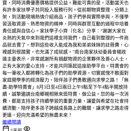
寶，同時消費優惠價格提供公益。難能可貴的是，活動當天也
有許多家扶學子共同投入服務行列。從前期物資整理、分類上
架，到活動現場熱情介紹商品，孩子們參與實際參與，不僅學
習汲取資源、熟悉物資的精神，同時與群眾互動的過程中培養
責任感與自信心。家扶學子小齊（化名）分享：“謝謝大家在
炎熱的天氣中來到我們這裡支持我們，自己看到整理的一件商
品就去賣了，想到這些收入能成為我和弟弟妹妹的註冊費，心
裡感到很踏實，也充滿了成就感。”南台南家扶幼委員會楊政
達主委表示，非常感謝所有捐獻物資的企業夥伴及善心人士，
正有大家的愛心支持，才能共同築起這座助學平台。特賣會的
每一筆收入都將轉化為孩子們的助學資源，切實感愧不敢面對
家庭開學季的經濟壓力，陪伴孩子們勇敢邁向求學之路！「無
盡-助學特賣會」8月3日至4日兩日上午9點至下午4點半開放持
續，誠摯邀請台南鄉親相揪來逛特賣、做公益。您的每一次消
費，都是支持孩子持續學習的重要力量，讓愛與希望在社會持
續流動，陪伴更多孩子跨越成長路上的難關、讓求學之路走得
更遠，迎向充滿希望的無盡未來！
繼續閱讀
5天前