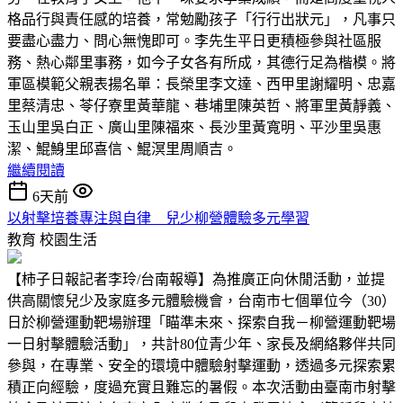
格品行與責任感的培養，常勉勵孩子「行行出狀元」，凡事只
要盡心盡力、問心無愧即可。李先生平日更積極參與社區服
務、熱心鄰里事務，如今子女各有所成，其德行足為楷模。將
軍區模範父親表揚名單：長榮里李文達、西甲里謝耀明、忠嘉
里蔡清忠、苓仔寮里黃華龍、巷埔里陳英哲、將軍里黃靜義、
玉山里吳白正、廣山里陳福來、長沙里黃寬明、平沙里吳惠
潔、鯤鯓里邱喜信、鯤溟里周順吉。
繼續閱讀
6天前
以射擊培養專注與自律 兒少柳營體驗多元學習
教育
校園生活
【柿子日報記者李玲/台南報導】為推廣正向休閒活動，並提
供高關懷兒少及家庭多元體驗機會，台南市七個單位今（30）
日於柳營運動靶場辦理「瞄準未來、探索自我－柳營運動靶場
一日射擊體驗活動」，共計80位青少年、家長及網絡夥伴共同
參與，在專業、安全的環境中體驗射擊運動，透過多元探索累
積正向經驗，度過充實且難忘的暑假。本次活動由臺南市射擊