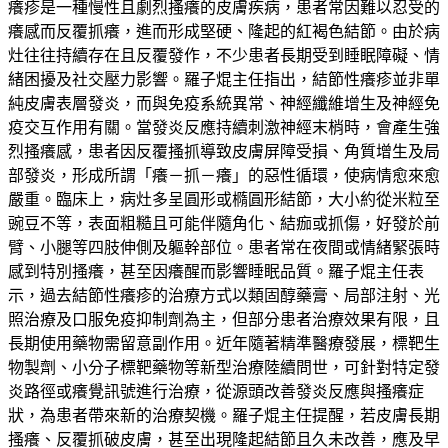
癢疹是一種慢性且劇烈搔癢的皮膚疾病，患者常因難以忍受的
癢感而反覆抓癢，進而形成堅硬、隆起的紅褐色結節。由於病
灶往往持續存在且反覆發作，不少患者長期受到睡眠障礙、情
緒困擾及社交壓力影響。羅子焜主任指出，結節性癢疹並非單
純皮膚表層發炎，而與免疫系統異常、神經纖維增生及神經免
疫交互作用有關。當發炎反應持續刺激神經末梢時，會產生強
烈搔癢感，患者因反覆搔抓導致皮膚屏障受損、角質增生及局
部發炎，形成所謂「癢－抓－癢」的惡性循環，使病情愈來愈
嚴重。臨床上，病灶多呈圓形或橢圓形結節，大小約從米粒至
豌豆不等，表面粗糙且可能伴隨角化、結痂或抓傷，好發於前
臂、小腿等四肢伸側及軀幹部位。患者常在夜間或情緒緊張時
感到特別搔癢，甚至因癢醒而影響睡眠品質。羅子焜主任表
示，過去結節性癢疹的治療方式以類固醇藥膏、局部注射、光
照治療及口服免疫抑制劑為主，但部分患者治療效果有限，且
長期使用藥物需留意副作用。近年隨著精準醫療發展，標靶生
物製劑、小分子標靶藥物等新型治療陸續問世，可針對特定發
炎路徑或癢覺訊號進行治療，從源頭改善發炎反應與搔癢症
狀，為患者帶來新的治療契機。羅子焜主任提醒，若皮膚長期
搔癢、反覆抓破皮膚，甚至出現隆起結節且久未改善，應及早