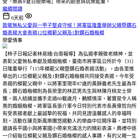
受「樂高®夏日遊樂場」帶來的創意與玩樂能量。
繼續閱讀
6天前
致敬無私父愛與一甲子堅貞守候！將軍區隆重舉辦父親暨鑽石
婚表揚大會表揚12位模範父親及1對鑽石婚楷模
戀愛情事
【柿子日報記者林易緒/台南報導】為弘揚孝親敬老精神，並
表彰父愛無私奉獻及婚姻楷模，臺南市將軍區公所於今（31）
日隆重舉行「115年模範父親暨鑽石婚表揚活動」，由各里推
舉出的12位模範父親及1對鑽石婚楷模共同接受表揚。今年受
表揚的模範父親中，以將軍里現年87歲的黃靜義老先生最為年
長；鑽石婚楷模則為長榮里的林武男先生與林陳月桃女士榮
獲，兩人結縭並攜手走過60載歲月，鶼鰈情深，著實是令人稱
羨的婚姻楷模。將軍區長張介軍今日特別代表市長黃偉哲向所
有受表揚者獻上最誠摯的祝福，共同見證溫馨感人的幸福時
刻。活動在薩克斯風樂團悠揚動人的樂曲中拉開序幕，並特別
邀請長平國小與將軍國小帶來充滿活力的精彩表演。典禮中逐
一介紹每位模範父親及鑽石婚楷模的感人事蹟，有的父親一生