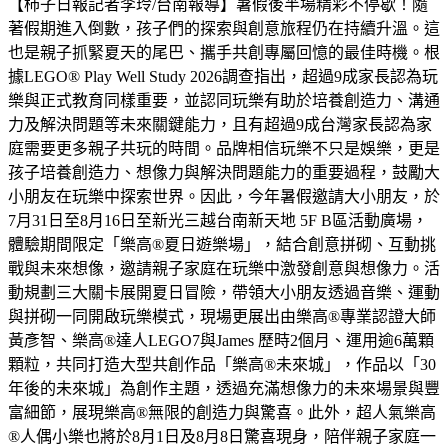
【柿子日報記者李玲/台南報導】暑假後半場精彩不停歇！隨
著假期進入倒數，孩子們的探索與創意旅程仍在持續升溫。這
也是親子抓緊夏天的尾巴、攜手共創專屬回憶的最佳時機。根
據LEGO® Play Well Study 2026調查指出，超過9成家長認為玩
樂與正式教育同樣重要，並認同玩樂有助於培養創造力、溝通
力及解決問題等未來關鍵能力，且有超過9成台灣家長認為家
庭需要更多親子共玩的時間。品牌相信玩樂不只是娛樂，更是
孩子培養創造力、想像力與解決問題能力的重要過程，鼓勵大
小朋友在玩樂中探索世界。因此，今年暑假邀請大小朋友，於
7月31日至8月16日至新光三越台南新天地 5F B區活動廣場，
體驗期間限定「樂高®夏日遊樂場」，結合創意拼砌、互動挑
戰與未來想像，邀請親子家庭在玩樂中激發創意與想像力。活
動規劃三大關卡展開夏日冒險，帶領大小朋友透過音樂、運動
與拼砌一同開啟玩樂模式，現場更展出由樂高®專業認證大師
黃彥智、樂高®達人LEGO7與James 歷時2個月、運用逾6萬顆
顆粒，共同打造大型共創作品「樂高®未來城」，作品以「30
年後的未來城」為創作主題，透過充滿想像力的未來場景與豐
富細節，展現樂高®無限的創造力與驚喜。此外，超人氣樂高
®人偶小樂也將於8月1日及8月8日驚喜現身，陪伴親子家庭一