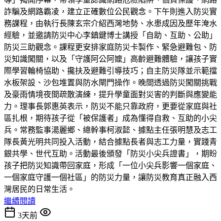
詐騙及網路霸凌，建立正確數位公民觀念。下午則進入防災實
務課程，由執行長陳玄宗介紹西灣地勢、水患成因及歷年淹水
經驗，並邀請防災中心李鎮鍵博士講授「自助、互助、公助」
防災三助觀念。課程更安排家庭防災卡製作、緊急避難包、防
災知識闖關，以及「守護阿公阿嬤」高齡避難體驗，讓孩子實
際學習輪椅協助、攙扶及避難引導技巧；自主防災隊並示範擋
水板架設、沙包堆置與防水閘門操作。晚間透過防災闖關挑戰
及豪雨情境夜間疏散演練，提升學童面對災害的判斷與應變能
力。理事長郭惠英表示，防災不能只靠政府，更要從家庭與社
區扎根，期待孩子從「被保護者」成為懂得自救、互助的小尖
兵。常務監事湯麗鄉、總幹事柯淑懿、據點主任張明慧及志工
隊長黃光明共同投入活動，結合據點長者與志工力量，實踐青
銀共學、世代互助。活動最後頒發「防災小尖兵證書」，期盼
孩子把防災知識帶回家庭，形成「一位小尖兵影響一個家庭、
一個家庭守護一個社區」的防災力量，讓防災教育真正融入西
灣居民的日常生活。
繼續閱讀
3天前