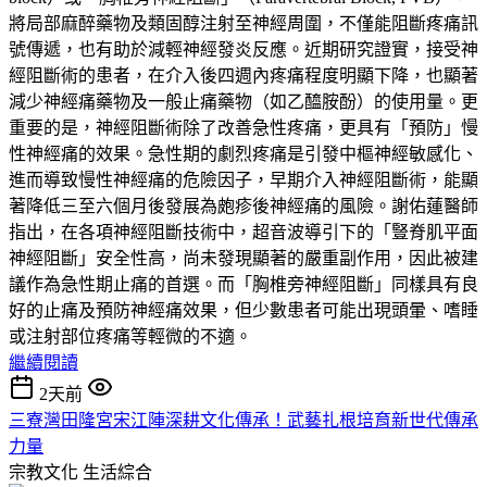
將局部麻醉藥物及類固醇注射至神經周圍，不僅能阻斷疼痛訊
號傳遞，也有助於減輕神經發炎反應。近期研究證實，接受神
經阻斷術的患者，在介入後四週內疼痛程度明顯下降，也顯著
減少神經痛藥物及一般止痛藥物（如乙醯胺酚）的使用量。更
重要的是，神經阻斷術除了改善急性疼痛，更具有「預防」慢
性神經痛的效果。急性期的劇烈疼痛是引發中樞神經敏感化、
進而導致慢性神經痛的危險因子，早期介入神經阻斷術，能顯
著降低三至六個月後發展為皰疹後神經痛的風險。謝佑蓮醫師
指出，在各項神經阻斷技術中，超音波導引下的「豎脊肌平面
神經阻斷」安全性高，尚未發現顯著的嚴重副作用，因此被建
議作為急性期止痛的首選。而「胸椎旁神經阻斷」同樣具有良
好的止痛及預防神經痛效果，但少數患者可能出現頭暈、嗜睡
或注射部位疼痛等輕微的不適。
繼續閱讀
2天前
三寮灣田隆宮宋江陣深耕文化傳承！武藝扎根培育新世代傳承
力量
宗教文化
生活綜合