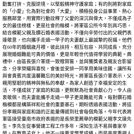
勤奮打拚、克服逆境，以堅毅精神守護家庭；有的則將對家庭
的「小愛」化為對社會的「大愛」，積極投身公益事業、熱心
服務鄰里，用實際行動詮釋了父愛的深沉與偉大，不僅成為子
女的最佳榜樣，更是社會的楷模。將軍區公所今年別具巧思，
結合模範父親及鑽石婚表揚活動，不僅向辛勞付出的父親們表
達敬意，也向攜手走過一甲子的夫妻獻上最誠摯的祝福。他們
在60年的婚姻歲月裡，彼此扶持、相互包容、共同成長，充分
展現婚姻難能可貴的價值，更是年輕世代值得學習的典範。典
禮中，由區長張介軍逐一致贈賀匾，並與獲獎者及親友合影留
念，分享榮耀與喜悅，會後並安排一同享用美味佳餚，讓所有
與會貴賓共度溫馨難忘的美好時光。將軍區長張介軍表示，父
親用堅韌的精神與無私的奉獻，為家人創造了幸福安定的生
活，不僅成就了家庭的和諧，更默默為社會貢獻心力，令人由
衷敬佩。而夫妻能攜手走過一甲子更是難能可貴，每對鑽石婚
楷模都是構築祥和社會的重要基石，期盼透過表揚活動，將這
份孝親與家庭和諧的正能量傳遞到社會每個角落。今年代表將
軍區接受臺南市政府表揚的是長榮里薦舉的模範父親李文達先
生。李先生從事營建工程工作多年，深知生活不易與養家辛
勞。在教育子女上，他不一味要求學業成績，而是高度重視人