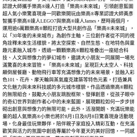
認證大師攜手樂高®達人打造「樂高®未來城」 引領創意藍圖
超人氣小樂驚喜現身一同歡樂開玩由樂高®專業認證大師黃彥
智攜手樂高®達人LEGO7與樂高®達人James，歷時兩個月，
運用逾6萬顆樂高®顆粒打造大型共創作品「樂高®未來城」，
以「30年後的未來城市」為創作主軸，三位創作者從不同的視
角詮釋未來生活樣貌，將太空探索、自然生態、在地特色與童
趣元素融入城市，透過一顆顆樂高®顆粒堆疊出一座結合科
技、人文與想像力的夢幻城市，邀請大小朋友一同展開一場充
滿驚喜的未來冒險。「樂高®未來城」呈現巨大太空人、科技
顛倒屋餐廳、動物飛行車等充滿想像力的未來場景，並融入彩
色101、花卉、摩天輪與蒸氣龐克建築等特色元素，打造兼具
文化魅力與未來科技感的多元城市樣貌。作品透過樂高®顆粒
的無限組合，鼓勵大小朋友跳脫框架、發揮創意，從孩子眼中
的奇幻世界到創作者心中的未來藍圖，展現顆粒如何一步步拼
砌出創意與想像力的無限可能。此外，活潑開朗、充滿玩樂能
量的超人氣樂高®小樂也將於8月1日及8月8日驚喜現身活動現
場，化身最佳玩樂夥伴，陪伴親子家庭投入精彩互動，在充滿
歡笑與活力的氛圍中創造專屬於今年夏天的美好回憶，一同感