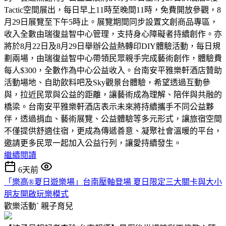
Tactic空間展出，每日早上11時至晚間11時，免費開放參觀，8
月29日展覽至下午5時止。展覽期間同步設置文創商品專區，
收入全數由瑞復益智中心管理，支持身心障礙者持續創作。亦
將於8月22日及8月29日舉辦公益熱轉印DIY體驗活動，每日規
劃兩場，由瑞復益智中心帶領民眾親手完成藝術創作，體驗費
每人$300，全數作為中心公益收入。台南安平雅樂軒酒店贊助
活動場地、自助飲料吧及Sky觀景台體驗，希望透過互動參
與，拉近民眾與公益的距離，讓藝術成為理解、陪伴與共融的
橋梁。台南安平雅樂軒酒店表示未來將持續攜手不同公益夥
伴，透過捐血、藝術展覽、公益體驗等多元形式，讓旅宿空間
不僅提供舒適住宿，更成為傳遞善意、凝聚社會溫暖的平台，
邀請更多民眾一起加入公益行列，讓愛持續發生。
繼續閱讀
6天前
「樂高®夏日遊樂場」台南壓軸登場 夏日限定三大關卡與大小
朋友開啟玩樂模式
歡樂活動ˋ
親子育兒