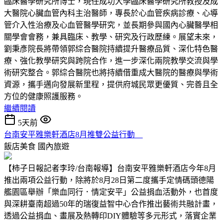
臨床醫學研究所博士，現任成功大學臨床醫學研究所教授及成
大醫院心臟血管內科主治醫師，專長於心血管疾病診療、心導
管介入性治療及心血管醫學研究，並長期參與國內心臟醫學相
關學會會務，兼具臨床、教學、研究及行政歷練。展望未來，
劉秉彥院長將帶領郭綜合醫院持續提升醫療品質、深化特色醫
療、強化教學研究與跨院合作，進一步深化兩院教學交流與學
術研究整合。郭綜合醫院也將持續借重成大醫院的醫療與學術
資源，攜手邁向發展新里程，提供府城民眾更優質、完善且全
方位的健康照護服務。
繼續閱讀
5天前
台南安平雅樂軒酒店8月推雙公益行動
飯店美食
國內旅遊
【柿子日報記者李玲/台南報導】台南安平雅樂軒酒店今年8月
推出兩項公益行動，除將於8月28日第二度攜手定情碼頭德陽
艦園區舉辦「樂血同行．情定安平」公益捐血活動外，也首度
與深耕臺南超過50年的瑞復益智中心合作推出藝術共融計畫，
透過公益捐血、畫展及熱轉印DIY體驗等多元形式，落實企業