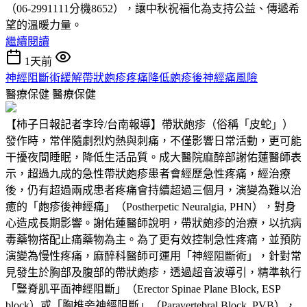
（06-2991111分機8652），讓中秋祝福化為支持公益、傳遞希
望的溫暖力量。
繼續閱讀
1天前
神經阻斷術緩解帶狀皰疹疼痛降低皰疹後神經痛風險
醫療保健
醫療保健
【柿子日報記者李玲/台南報導】帶狀皰疹（俗稱「皮蛇」）
發作時，常伴隨劇烈灼熱與刺痛，不僅影響日常活動，更可能
干擾夜間睡眠，降低生活品質。成大醫院麻醉部謝佑蓮醫師表
示，超過九成的急性帶狀皰疹患者會經歷急性疼痛，經治療
後，仍有超過兩成患者疼痛會持續超過三個月，演變為難以治
癒的「皰疹後神經痛」（Postherpetic Neuralgia, PHN），對身
心造成長期影響。謝佑蓮醫師說明，帶狀皰疹的治療，以抗病
毒藥物搭配止痛藥物為主。為了更有效控制急性疼痛，並預防
演變為慢性疼痛，麻醉科醫師可運用「神經阻斷術」，針對常
見發生於胸部及腹部的帶狀皰疹，透過超音波導引，精準執行
「豎脊肌平面神經阻斷」（Erector Spinae Plane Block, ESP
block）或「胸椎旁神經阻斷」（Paravertebral Block, PVB），