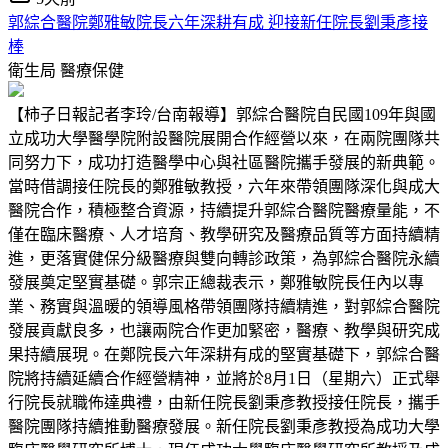
郭綜合醫院鄭雅敏院長六年深耕有成 迎接新任院長劉秉彥接
棒
衛生局
醫療保健
【柿子日報記者李玲/台南報導】郭綜合醫院自民國109年與國
立成功大學醫學院附設醫院展開合作經營以來，在兩院團隊共
同努力下，成功打造醫學中心與社區醫院攜手發展的新典範。
當時借調接任院長的鄭雅敏教授，六年來帶領團隊深化與成大
醫院合作，積極整合資源，持續提升郭綜合醫院醫療量能，不
僅在臨床醫療、人才培育、教學研究及醫療品質等方面持續精
進，更落實健保分級醫療與雙向轉診政策，為郭綜合醫院永續
發展奠定堅實基礎。郭宗正總裁表示，鄭雅敏院長任內以專
業、務實與溫暖的領導風格帶領團隊持續精進，對郭綜合醫院
發展貢獻良多，也讓兩院合作更加緊密，醫療、教學與研究成
果持續展現。在鄭院長六年深耕有成的堅實基礎下，郭綜合醫
院將持續延續合作經營精神，並將於8月1日（星期六）正式舉
行院長就職佈達典禮，由新任院長劉秉彥教授接任院長，攜手
醫院團隊持續推動醫療發展。新任院長劉秉彥教授為成功大學