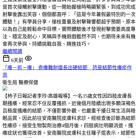
是首次接觸射擊運動，從一開始握槍時略顯緊張，到成功完成
射擊後露出笑容，個個都直呼：「這是今年暑假最特別的一次
體驗！」有學員分享，槍枝重量及射擊聲響都超乎預期，原本
以為自己能輕鬆命中目標，實際體驗後才發現射擊需要高度專
注、穩定及耐心，笑稱與手機遊戲截然不同，也期待未來有機
會再次參與，持續挑戰自我、精進技巧。
繼續閱讀
6天前
「癢－抓－癢」 奇癢難耐還長出硬結節 恐是結節性癢疹作
祟
衛生局
醫療保健
【柿子日報記者李玲/高雄報導】一名35歲女性因四肢皮膚長
期搔癢，經常忍不住反覆搔抓，近幾個月陸續出現多顆深褐色
且極度搔癢的結節，不僅影響外觀，也嚴重干擾日常生活與睡
眠品質，因此前往安南醫院皮膚科求診。經檢查後診斷為結節
性癢疹，接受生物製劑治療4個月後，四肢病灶明顯消退，搔
癢症狀也獲得改善。安南醫院皮膚科主任羅子焜表示，結節性