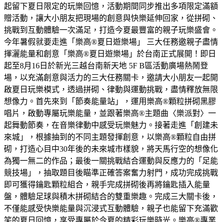
起留下夏日限定的玩樂回憶，活動期間同步推出多項限定滿額
贈活動，讓大小朋友把現場的創意與快樂延伸回家，從拼砌、
挑戰到互動體驗一次滿足，打造今夏最豐富的親子玩樂盛會。
今年暑假就要走進「樂高®夏日遊樂場」 三大任務邀親子盡情
揮灑能量和創意「樂高®夏日遊樂場」於台南正式展開！即日
起至8月16日於新光三越台南新天地 5F B區活動廣場熱鬧登
場，以充滿創意與活力的三大任務關卡，邀請大小朋友一起開
啟夏日玩樂模式，透過拼砌、律動與運動挑戰，盡情釋放無限
想像力。首先來到「節奏能量站」，運用樂高®顆粒拼砌黑膠
唱片，啟動專屬玩樂能量，並跟著樂高®主題曲〈樂派對〉一
起舞動節奏，在音樂律動中感受玩樂魅力。接著走進「創建未
來城」，根據抽到的不同主題發揮創意，以樂高®顆粒自由拼
砌，打造心目中30年後的未來城市樣貌，將天馬行空的想像化
為獨一無二的作品；最後一關挑戰結合運動與反應力的「足能
競技場」，抽取題目後瞄準正確答案奮力射門，成功完成挑戰
即可獲得鑰匙顆粒組合，親手完成拼砌後再將鑰匙插入能量
盤，體驗足球與積木拼砌結合的雙重樂趣。完成三大關卡後，
不僅能感受快樂能量與沉浸式互動體驗，親子也能留下充滿歡
笑的夏日回憶，享受專屬於今夏的精彩玩樂時光。樂高®專業