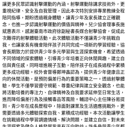
讓更多民眾認識射擊運動的內涵。射擊運動除講求技術外，更
重視紀律、安全及自我管理，因此本次特別安排專業教練全程
陪同指導，期盼透過親身體驗，讓青少年及家長建立正確觀
念，也進一步認識射擊運動的價值與精神。兒少協會理事長施
斌惠表示，感謝臺南市政府徐副秘書長媒合射擊協會，促成此
次難得的射擊體驗活動。此次體驗活動不僅讓青少年挑戰自
我，也讓家長有機會陪伴孩子共同完成一項新的學習經驗。協
會長期致力於提供青少年多元學習與生涯探索機會，希望透過
不同領域的探索體驗，引導青少年培養正向休閒興趣，建立自
信與責任感，同時增進親子互動，陪伴孩子在成長過程中累積
更多成功經驗。校外會督導鄭坤鑫認為，提供青少年健康且正
向的休閒活動，是預防偏差行為的重要策略之一。透過射擊體
驗，學生不僅學習遵守規範、尊重紀律與建立安全觀念，也能
將活動培養的專注力、自律精神及自我要求延伸至日常生活，
進而降低偏差行為及接觸毒品等風險。輔諮中心主任陳谷易提
到，青少年在成長歷程中，除面對課業及生活適應挑戰外，更
需要透過多元體驗探索自我、累積成功經驗。本次活動讓學生
在挑戰過程中學習調適情緒、解決問題，並建立自信，對未來
生涯探索及健全人格發展皆具有正向助益。許多參與青少年都