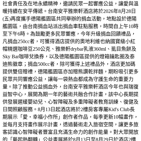
社會責任及在地永續精神，邀請民眾一起響應公益，讓愛與溫
暖持續在安平傳遞。台南安平雅樂軒酒店將於2026年8月28日
(五)再度攜手德陽艦園區共同舉辦的捐血活動，地點設於德陽
艦園區，由台南捐血站派出捐血車駐點服務，時間自上午10時
至下午6時。為鼓勵更多民眾響應，今年升級捐血回饋禮品，
凡捐血250cc者，可獲得酒店提供的奧地利維也納國寶級小紅
帽精選咖啡豆250公克、雅樂軒drybar乳液360ml、虱目魚餅及
Sky Bar咖啡兌換券，以及德陽艦園區提供的燈箱鑰匙圈及泰
迪熊徽章；捐血500cc者，除可獲得上述禮品外，酒店更加碼
提供雙倍贈禮，德陽艦園區亦加贈熊讚乾拌麵，期盼吸引更多
民眾共同響應公益，讓每一袋熱血都成為守護生命的重要力
量。除了推動公益捐血外，台南安平雅樂軒酒店今年也與瑞復
益智中心，展開為期一年的藝術共融合作計畫，該中心長期提
供發展遲緩嬰幼兒、心智障礙及多重障礙者教育訓練、復健及
日間照顧服務。8月13日起酒店將於2樓房客專屬Kid's Club長
期展示「愛・幸福小作所」創作者作品，每季更新10幅畫作，
並每月支持畫作展示計畫，透過藝術走入旅宿空間，讓更多旅
客認識心智障礙者豐富且充滿生命力的創作能量。對大眾開放
的「藝起熱翻轉」公益畫展將於8月13日至8月29日於酒店2樓