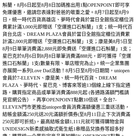
斛蘭，8月6日起至8月8日加碼推出用1點OPENPOINT即可享
免運優惠，邀請您表達對爸爸的敬重之愛。8月7日起至8月9
日，統一時代百貨高雄店、夢時代會員於當日全館指定櫃位消
費累計滿3,000元即贈送「空運進口石斛蘭」1支；統一時代百
貨台北店、DREAM PLAZA會員於當日全館指定櫃位消費累
計滿2,000元即贈送「空運進口石斛蘭」1支；康是美8月5日至
8月9日單筆消費滿2,888元即免費送「空運進口石斛蘭」1支；
星巴克於8月6日到8月8日單筆消費滿888元，即可獲得「空運
進口石斛蘭」1支(數量有限、單店贈完為止)。統一企業集團
亦展開一系列Love Dad活動！8月5日至8月9日期間，uniopen
會員於7-ELEVEN、康是美、統一時代百貨、DREAM
PLAZA、夢時代、星巴克、博客來等逾13個線上線下指定通
路，購買指定商品或單筆消費滿888元起 (各通路滿額門檻請
見官網公告），再享OPENPOINT點數10倍送。全台7-
ELEVEN門市更推出uniopen會員消費滿額優惠三重送活動，
結帳金額滿250元送20元滿額折價券(至8月11日止下次消費滿
250元即可折抵)，最高結帳金額1,111元就可獲得購物金與
UNIDESIGN新柔感抽取式衛生紙1串贈品兌換券等超多好