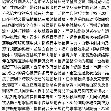
協會及社團法人台南市全人教育及兒少發展協會（簡稱兒少協
會）共同承辦，帶領各單位服務之兒少及家長共同參與，展現
公私協力守護兒少成長的力量。活動內容包括空氣手槍、.22
口徑手槍及散彈槍飛靶三項射擊體驗，由專業教練於活動開始
前詳細說明安全守則、裝備操作及基本射擊技巧，再採分組輪
流方式進行體驗，不以競賽為目的，而是鼓勵參與者在安全環
境中挑戰自我。青少年透過實際操作，逐步克服初次接觸射擊
運動的緊張與陌生感，從過程中培養專注力、自我控制能力及
遵守規範的態度，並建立自信心，提升自我效能感。除射擊活
動外，現場亦安排親子烤肉活動，讓青少年、家長及各網絡夥
伴在輕鬆互動中增進情感交流，營造溫馨愉快的氛圍，也為暑
假留下珍貴回憶。臺南市政府副秘書長徐健麟指出，市府十分
重視兒少的身心健康與多元學習機會，希望透過此次活動，讓
孩子接觸平時較少體驗的運動項目，在專業教練指導及完善安
全措施下，建立正確運動觀念與安全意識。同時藉由家長及各
網絡單位共同參與，攜手營造支持兒少健康成長的友善環境，
也感謝射擊協會提供專業場地、設備及教練團隊，共同促成此
次活動。射擊協會理事長蔡岳勳表示，柳營運動靶場長期致力
於推廣射擊運動，提供符合安全規範的專業場地與設備，希望