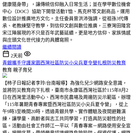
健康隨身帶」，讓傳統信仰融入日常生活；並在學甲數位機會
中心（DOC）協助下開發活動T恤、馬克杯等文創商品，運用
數位設計推廣地方文化。主任委員曾洪沛強調，從祖孫3代傳
承、老教練堅守教學，到信仰文創與數位推廣，三寮灣田隆宮
宋江陣展現的不只是百年武藝延續，更是地方信仰、家族情感
與庄頭文化世代接力的具體寫照。
繼續閱讀
2天前
青銀攜手守護家園西灣社區防災小尖兵夏令營扎根防災教育
教育
親子育兒
【柿子日報記者李玲/台南報導】為強化兒少網路安全意識，
並將防災教育向下扎根，臺南市永康區西灣社區於115年8月2
日在西灣里活動中心、西灣市民農場及周邊防災示範區，辦理
「115年暑期青春專案暨西灣社區防災小尖兵夏令營」，從上
午9時3至晚間20時，透過青銀共學、實作體驗及夜間避難演
練，讓學童、高齡者與志工共同學習，打造具防災韌性的社
區。活動由社會工作師江一平以「青春專案－網路使用安全宣
導」揭開序幕，帶領學童認識網路危險陷阱、個資保護、網路