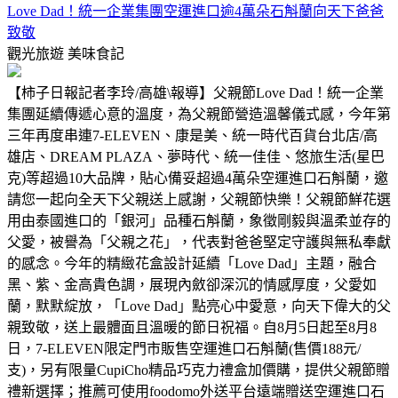
Love Dad！統一企業集團空運進口逾4萬朵石斛蘭向天下爸爸
致敬
觀光旅遊
美味食記
【柿子日報記者李玲/高雄\報導】父親節Love Dad！統一企業
集團延續傳遞心意的溫度，為父親節營造溫馨儀式感，今年第
三年再度串連7-ELEVEN、康是美、統一時代百貨台北店/高
雄店、DREAM PLAZA、夢時代、統一佳佳、悠旅生活(星巴
克)等超過10大品牌，貼心備妥超過4萬朵空運進口石斛蘭，邀
請您一起向全天下父親送上感謝，父親節快樂！父親節鮮花選
用由泰國進口的「銀河」品種石斛蘭，象徵剛毅與溫柔並存的
父愛，被譽為「父親之花」，代表對爸爸堅定守護與無私奉獻
的感念。今年的精緻花盒設計延續「Love Dad」主題，融合
黑、紫、金高貴色調，展現內斂卻深沉的情感厚度，父愛如
蘭，默默綻放，「Love Dad」點亮心中愛意，向天下偉大的父
親致敬，送上最體面且溫暖的節日祝福。自8月5日起至8月8
日，7-ELEVEN限定門市販售空運進口石斛蘭(售價188元/
支)，另有限量CupiCho精品巧克力禮盒加價購，提供父親節贈
禮新選擇；推薦可使用foodomo外送平台遠端贈送空運進口石