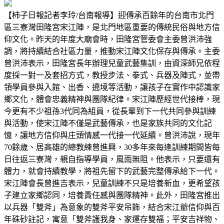
【柿子日報記者李玲/台南報導】迎傳承百餘年的台南市北門
區三寮灣田隆宮宋江陣，是北門地區重要的傳統民俗與地方信
仰文化。昨天的年度大廟會時，田隆宮管委會主委曾洪沛強
調，將持續結合社區力量，推動宋江陣文化保存與傳承。主委
曾洪沛表示，田隆宮長年辦理兒童武藝集訓，由資深師兄依程
度採一對一及套招方式，教授步法、拳式、兵器及陣式，並帶
領學員參與入館、出香、遶境等活動，讓孩子在實作中認識家
鄉文化，體會忠義精神與團隊紀律。宋江陣歷經世代接棒，現
今更有不少祖孫3代同為組員，從長輩到下一代共同參與訓練
與活動，使宋江陣不僅是武藝傳承，也是家族共同的文化記
憶，讓地方信仰與庄頭情感一代接一代延續。曾洪沛說，現年
70餘歲、居高雄的總教練曾進興，30多年來每逢訓練期間皆每
日往返三寮灣，親自指導學員，風雨無阻。他表示，只要還有
體力，就會持續教學，將祖先留下的武藝完整傳承給下一代。
宋江陣會長曾進吉表示，兒童訓練不只是培養新血，更希望孩
子建立家鄉認同，培養責任感與團隊精神。此外，田隆宮推出
以兵器「雙斧」為意象的雙斧平安吊飾，結合宋江爺信仰與百
年硃砂註記，寓意「雙斧護我身、家運存雙福；平安吉祥物、