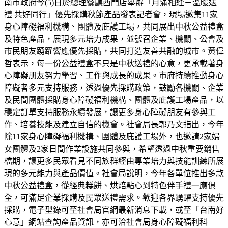
南市政府今(5)日於總理餐廳西門店舉辦「月滿相逢－溫暖送
禮 共好同行」優先採購秋節產品發表記者會，現場邀集11家
身心障礙福利機構、團體及庇護工場，共同展出中秋公益禮盒
及特色產品，展現多元培力成果，並號召企業、機關、公會及
市民朋友踴躍響應優先採購，共同打造友善共融的城市。黃偉
哲表示，每一份公益禮盒不只是中秋送禮的心意，更承載著身
心障礙朋友努力學習、工作與成長的成果。市府持續推動身心
障礙者多元支持服務，透過優先採購政策，鼓勵各機關、企業
及民間團體採購身心障礙福利機構、團體及庇護工場產品，以
穩定訂單支持服務永續發展，讓更多身心障礙朋友有參與工
作、培養技能及建立自信的機會。社會局長郭乃文指出，今年
除11家身心障礙福利機構、團體及庇護工場外，也邀請2家婦
女團體及2家日間作業設施共同參與，希望透過中秋重要銷售
檔期，讓更多民眾看見不同族群經由專業培力與技能訓練所展
現的多元能力與產品價值。社會局說明，今年各單位推出多款
中秋公益禮盒，從經典糕餅、烘焙點心到特色伴手禮一應俱
全，可滿足企業採購及民眾送禮需求。歡迎各界踴躍支持優先
採購，電子型錄可至社會局官網最新消息下載，或至「台南好
心意」網站查詢產品資訊，亦可洽社會局身心障礙福利科