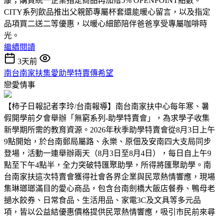
康；購買統一企業指定商品再加贈5% OPENPOINT點數。
CITY系列飲品推出父親節專屬杯套還能暖心留言，以及指定
品項買二送二等優惠，以暖心細節陪伴爸爸享受專屬咖啡時
光。
繼續閱讀
3天前
南台南家扶集愛助學特賣傳希望
戀愛情事
【柿子日報記者李玲/台南報導】南台南家扶中心每年寒、暑
假開學前夕會舉辦「無窮系列-助學特賣會」，為求學子收集
新學期所需的教育資源。2026年秋季助學特賣會從8月3日上午
9點開始，於台南郵局屬路、永樂、原佃及安南四大支局同步
登場，活動一連舉辦兩天（8月3日至8月4日），每日自上午9
點至下午4點半，全力突破特匯聚助學，所得將匯聚助學。南
台南家扶這次特賣會獲得社會各界企業與民眾熱情響應，現場
集琳瑯瑯滿目的愛心商品，包含台南劍橋大飯店餐券、鴨母老
撾水餃券、日常食品、生活用品、家電3C及文具等多元品
項，皆以公益結優惠價格提供民眾熱情響應，吸引市民前來尋