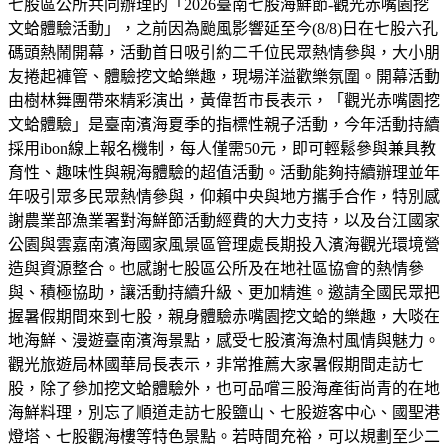
七股區公所共同辦理的「2026臺南七股海鮮節-觀光赤嘴園挖
文蛤體驗活動」，之前因為颱風影響延至今(8/8)日在七股六孔
碼頭熱鬧開幕，活動首日吸引約二千位民眾熱情參與，大小朋
友捲起褲管、體驗挖文蛤樂趣，現場洋溢歡樂氛圍。開幕活動
由樹林舞團帶來精彩演出，黃偉哲市長表示，「觀光赤嘴園挖
文蛤體驗」是臺南濱海夏季的指標性親子活動，今年活動持續
採用ibon線上報名機制，每人僅需50元，即可輕鬆參與兼具教
育性、趣味性與親海體驗的超值活動。活動能夠持續辦理並年
年吸引眾多民眾熱情參與，仰賴中央與地方攜手合作，特別感
謝農業部漁業署對海鮮節活動經費的大力支持，以及台江國家
公園與雲嘉南濱海國家風景區管理處長期投入濱海觀光環境營
造與資源整合。也感謝七股區公所及在地社區協會的熱情參
與、積極協助，讓活動持續升級、更加精進。邀請全國民眾把
握暑假期間來到七股，親身體驗赤嘴園挖文蛤的樂趣，大啖在
地海鮮、漫遊臺南濱海景點，感受七股濱海漁村風情與魅力。
觀光旅遊局林國華局長表示，非常推薦大家暑假期間走訪七
股，除了參加挖文蛤體驗外，也可品嚐三股海產街尚青的在地
海鮮料理，別忘了順道走訪七股鹽山、七股遊客中心、國聖港
燈塔、七股觀海樓等特色景點。若時間充裕，可以規劃至少二