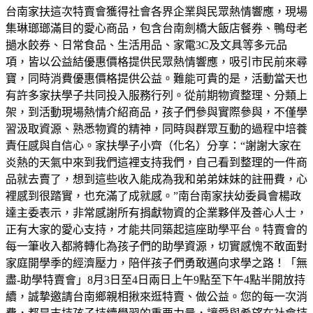
台南家扶這次特賣會獲得社會各界企業與民眾熱情響應，現場
集琳瑯瑯滿目的愛心商品，包含台南劍橋大飯店餐券、鴨母老
撾水餃券、日常食品、生活用品、家電3C及文具等多元品
項，皆以公益結優惠價格提供民眾熱情響應，吸引市民前來尋
寶，同時消費優惠價格提供公益。難能可貴的是，活動當天也
有許多家扶學子共同投入服務行列。從前期物資整理、分類上
架，到活動現場熱情介紹商品，孩子們參與實際參與，不僅學
習汲取資源、熟悉物資的精神，同時與群眾互動的過程中培養
責任感與自信心。家扶學子小齊（化名）分享：“謝謝大家在
炎熱的天氣中來到我們這裡支持我們，自己看到整理的一件商
品就去賣了，想到這些收入能成為我和弟弟妹妹的註冊費，心
裡感到很踏實，也充滿了成就感。”南台南家扶幼委員會楊政
達主委表示，非常感謝所有捐獻物資的企業夥伴及善心人士，
正有大家的愛心支持，才能共同築起這座助學平台。特賣會的
每一筆收入都將轉化為孩子們的助學資源，切實感愧不敢面對
家庭開學季的經濟壓力，陪伴孩子們勇敢邁向求學之路！「無
盡-助學特賣會」8月3日至4日兩日上午9點至下午4點半開放持
續，誠摯邀請台南鄉親相揪來逛特賣、做公益。您的每一次消