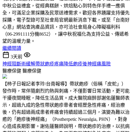
中秋公益禮盒，從經典糕餅、烘焙點心到特色伴手禮一應俱
全，可滿足企業採購及民眾送禮需求。歡迎各界踴躍支持優先
採購，電子型錄可至社會局官網最新消息下載，或至「台南好
心意」網站查詢產品資訊，亦可洽社會局身心障礙福利科
（06-2991111分機8652），讓中秋祝福化為支持公益、傳遞希
望的溫暖力量。
繼續閱讀
3天前
神經阻斷術緩解帶狀皰疹疼痛降低皰疹後神經痛風險
醫療保健
醫療保健
【柿子日報記者李玲/台南報導】帶狀皰疹（俗稱「皮蛇」）
發作時，常伴隨劇烈灼熱與刺痛，不僅影響日常活動，更可能
干擾夜間睡眠，降低生活品質。成大醫院麻醉部謝佑蓮醫師表
示，超過九成的急性帶狀皰疹患者會經歷急性疼痛，經治療
後，仍有超過兩成患者疼痛會持續超過三個月，演變為難以治
癒的「皰疹後神經痛」（Postherpetic Neuralgia, PHN），對身
心造成長期影響。謝佑蓮醫師說明，帶狀皰疹的治療，以抗病