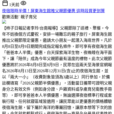
1天前
夜宿限時半價！屏東海生館推父親節優惠 這時段買更划算
歡樂活動ˋ
親子育兒
【柿子日報記者李玲/台南報導】父親節除了送禮、聚餐，今
年不妨換個方式慶祝，安排一場難忘的親子旅行。屏東海生館
推出父親節限定優惠，邀請大小朋友一起潛入海底世界。凡於
8月8日至8月9日期間完成指定報名條件，即可享有夜宿海生館
「爸爸本人半價」優惠，白天探索海洋生物、夜晚睡在海平面
下，讓「陪伴」成為今年父親節最有溫度的禮物。此次父親節
優惠將於2026年8月8日至8月9日，民眾在這兩天至海景官網報
名2026年8月13日至2026年12月31日(含)止的夜宿海生館，並
以「兩大一小」（收費對象皆須為3歲以上）同行參加，於備
註欄填寫「2026父親節半價優惠」，活動當日攜帶可證明父親
身分之有效文件（例如身分證、戶籍資料或孕產育兒衛教手冊
等），即可享爸爸本人半價優惠，無論選擇夜宿標準行程或套
裝行程、任何就寢區域皆適用，讓民眾能以更優惠的價格體驗
夜宿海生館，留下屬於海洋的專屬回憶，讓原本想等下次的旅
程，今年就能輕鬆成行。夜宿海生館一直是全台最具代表性的