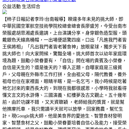
公益活動
生活綜合
【柿子日報記者李玲/台南報導】睽違多年未見的挑大師，卽
中華民國空軍航空技術學院校總會總會長廖盛芳，今受台南市
榮服處胡思湘處長邀請，上台演講分享。身穿銀色造型服，頭
戴銀色天線高桶帽，一出場便語驚四座，口出「凡進我門者皆
王侯將相」「凡出我門者皆老饕食神」放眼星球，獨步天下吾
挑大師也！向大家問候，驚豔全場。挑大師首次以幼年家庭環
境為題，鼓勵小榮眷要有，「自信」問在場的貴賓及小榮眷，
自信是天生的？還是後天的？導入正題，自曝家庭是三級貧
戶，父母親在外縣市工作打拼，全由祖父母，隔代教養，養外
祖母也住在家裡面，眼睛半瞎，是一名乞丐，我小時候是吃著
祂乞討來的東西長大的，到現在我都很感恩，小學時我就看得
懂文言文的水滸傳、三國演義、紅樓夢及古文觀止。五十幾年
前，由於功課不錯 ，又天資聰穎 ，老師給我的獎賞，就是幫
他擦摩托車 ，我只需讀半天就可以放學，回家務農，幫忙生
計。現Google挑大師，他是美食界的愛迪生、智慧食材發明
家、智慧食材之父，鼓勵小榮眷要培養自信心及能力，接受榮