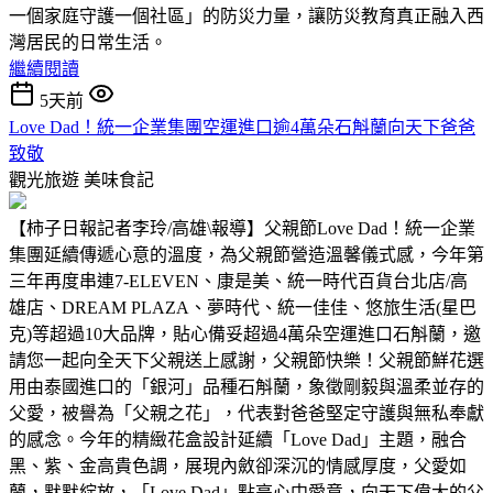
一個家庭守護一個社區」的防災力量，讓防災教育真正融入西
灣居民的日常生活。
繼續閱讀
5天前
Love Dad！統一企業集團空運進口逾4萬朵石斛蘭向天下爸爸
致敬
觀光旅遊
美味食記
【柿子日報記者李玲/高雄\報導】父親節Love Dad！統一企業
集團延續傳遞心意的溫度，為父親節營造溫馨儀式感，今年第
三年再度串連7-ELEVEN、康是美、統一時代百貨台北店/高
雄店、DREAM PLAZA、夢時代、統一佳佳、悠旅生活(星巴
克)等超過10大品牌，貼心備妥超過4萬朵空運進口石斛蘭，邀
請您一起向全天下父親送上感謝，父親節快樂！父親節鮮花選
用由泰國進口的「銀河」品種石斛蘭，象徵剛毅與溫柔並存的
父愛，被譽為「父親之花」，代表對爸爸堅定守護與無私奉獻
的感念。今年的精緻花盒設計延續「Love Dad」主題，融合
黑、紫、金高貴色調，展現內斂卻深沉的情感厚度，父愛如
蘭，默默綻放，「Love Dad」點亮心中愛意，向天下偉大的父