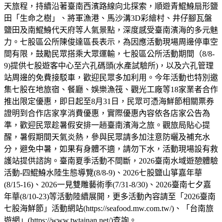
天旅程，持續沿著臺南西濱路線向北探索，順遊青鯤鯓扇形鹽
田「生命之樹」、將軍漁港、馬沙溝3D彩繪村、井仔腳瓦盤
鹽田及南鯤鯓代天府等人氣景點，深度感受臺南濱海的多元魅
力。七股區公所陳俊達區長表示，為因應活動現場周邊停車空
間有限，鼓勵民眾搭乘大眾運輸，七股區公所活動期間（8/8-
9)提供七股遊客中心至六孔碼頭(水產試驗所)，以及六孔管理
站周邊的免費接駁車，歡迎民眾多加利用。今年活動也特別邀
集七股在地旅宿、餐廳、娛樂漁筏、觀光工廠等18家業者合作
推出限定優惠，即日起至8月31日，民眾可憑海鮮節相關票券
證明到合作店家享消費優惠，實際優惠內容依各店家公告為
準，歡迎民眾趁暑假安排一趟臺南濱海之旅。觀旅局貼心提
醒，暑假期間天氣炎熱，參與民眾請多加注意防曬及補充水
分，避免中暑，如果有身體不適，請勿下水，活動現場設有救
護站提供諮詢。臺南夏季活動不間斷，2026臺南水域遊憩體驗
活動-四鯤鯓水陸生態導覽(8/8-9)、2026七股鹽山箏嘉年華
(8/15-16)、2026一見雙雕藝術季(7/31-8/30)、2026臺南七夕嘉
年華(8/10-23)等活動陸續展開，更多活動內容請至「2026臺南
七股海鮮節」活動網站(https://seafood.mw.com.tw/)、「台南旅
遊網」(https://www.twtainan.net/)查詢。