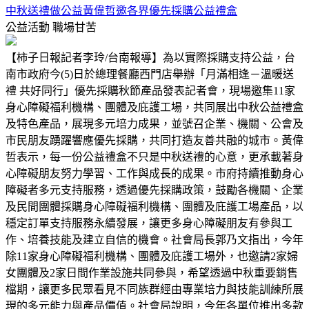
中秋送禮做公益黃偉哲邀各界優先採購公益禮盒
公益活動
職場甘苦
【柿子日報記者李玲/台南報導】為以實際採購支持公益，台
南市政府今(5)日於總理餐廳西門店舉辦「月滿相逢－溫暖送
禮 共好同行」優先採購秋節產品發表記者會，現場邀集11家
身心障礙福利機構、團體及庇護工場，共同展出中秋公益禮盒
及特色產品，展現多元培力成果，並號召企業、機關、公會及
市民朋友踴躍響應優先採購，共同打造友善共融的城市。黃偉
哲表示，每一份公益禮盒不只是中秋送禮的心意，更承載著身
心障礙朋友努力學習、工作與成長的成果。市府持續推動身心
障礙者多元支持服務，透過優先採購政策，鼓勵各機關、企業
及民間團體採購身心障礙福利機構、團體及庇護工場產品，以
穩定訂單支持服務永續發展，讓更多身心障礙朋友有參與工
作、培養技能及建立自信的機會。社會局長郭乃文指出，今年
除11家身心障礙福利機構、團體及庇護工場外，也邀請2家婦
女團體及2家日間作業設施共同參與，希望透過中秋重要銷售
檔期，讓更多民眾看見不同族群經由專業培力與技能訓練所展
現的多元能力與產品價值。社會局說明，今年各單位推出多款