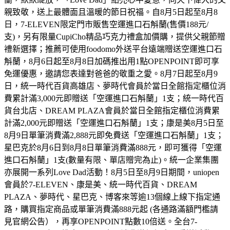
親致敬，送上最體面且溫暖的節日祝福。自8月5日起至8月8
日，7-ELEVEN限定門市販售空運進口石斛蘭(售價188元/
支)，另有限量CupiCho精品巧克力禮盒加價購，提供父親節贈
禮新選擇；推薦可使用foodomo外送平台遠端贈送空運進口石
斛蘭，8月6日起至8月8日加碼推出用1點OPENPOINT即可享
免運優惠，邀請您表達對爸爸的敬重之愛。8月7日起至8月9
日，統一時代百貨高雄店、夢時代會員於當日全館指定櫃位消
費累計滿3,000元即贈送「空運進口石斛蘭」1支；統一時代百
貨台北店、DREAM PLAZA會員於當日全館指定櫃位消費累
計滿2,000元即贈送「空運進口石斛蘭」1支；康是美8月5日至
8月9日單筆消費滿2,888元即免費送「空運進口石斛蘭」1支；
星巴克於8月6日到8月8日單筆消費滿888元，即可獲得「空運
進口石斛蘭」1支(數量有限、單店贈完為止)。統一企業集團
亦展開一系列Love Dad活動！8月5日至8月9日期間，uniopen
會員於7-ELEVEN、康是美、統一時代百貨、DREAM
PLAZA、夢時代、星巴克、博客來等逾13個線上線下指定通
路，購買指定商品或單筆消費滿888元起 (各通路滿額門檻請
見官網公告），再享OPENPOINT點數10倍送。全台7-