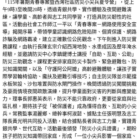
「115年暑期青春專案暨西灣社區防災小尖兵夏令營」，從上
午9時3至晚間20時，透過青銀共學、實作體驗及夜間避難演
練，讓學童、高齡者與志工共同學習，打造具防災韌性的社
區。活動由社會工作師江一平以「青春專案－網路使用安全宣
導」揭開序幕，帶領學童認識網路危險陷阱、個資保護、網路
詐騙及網路霸凌，建立正確數位公民觀念。下午則進入防災實
務課程，由執行長陳玄宗介紹西灣地勢、水患成因及歷年淹水
經驗，並邀請防災中心李鎮鍵博士講授「自助、互助、公助」
防災三助觀念。課程更安排家庭防災卡製作、緊急避難包、防
災知識闖關，以及「守護阿公阿嬤」高齡避難體驗，讓孩子實
際學習輪椅協助、攙扶及避難引導技巧；自主防災隊並示範擋
水板架設、沙包堆置與防水閘門操作。晚間透過防災闖關挑戰
及豪雨情境夜間疏散演練，提升學童面對災害的判斷與應變能
力。理事長郭惠英表示，防災不能只靠政府，更要從家庭與社
區扎根，期待孩子從「被保護者」成為懂得自救、互助的小尖
兵。常務監事湯麗鄉、總幹事柯淑懿、據點主任張明慧及志工
隊長黃光明共同投入活動，結合據點長者與志工力量，實踐青
銀共學、世代互助。活動最後頒發「防災小尖兵證書」，期盼
孩子把防災知識帶回家庭，形成「一位小尖兵影響一個家庭、