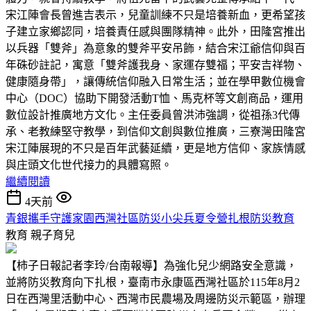
宋江陣會長曾進吉表示，兒童訓練不只是培養新血，更希望孩
子建立家鄉認同，培養責任感與團隊精神。此外，田隆宮推出
以兵器「雙斧」為意象的雙斧平安吊飾，結合宋江爺信仰與百
年硃砂註記，寓意「雙斧護我身、家運存雙福；平安吉祥物、
健康隨身帶」，讓傳統信仰融入日常生活；並在學甲數位機會
中心（DOC）協助下開發活動T恤、馬克杯等文創商品，運用
數位設計推廣地方文化。主任委員曾洪沛強調，從祖孫3代傳
承、老教練堅守教學，到信仰文創與數位推廣，三寮灣田隆宮
宋江陣展現的不只是百年武藝延續，更是地方信仰、家族情感
與庄頭文化世代接力的具體寫照。
繼續閱讀
4天前
青銀攜手守護家園西灣社區防災小尖兵夏令營扎根防災教育
教育
親子育兒
【柿子日報記者李玲/台南報導】為強化兒少網路安全意識，
並將防災教育向下扎根，臺南市永康區西灣社區於115年8月2
日在西灣里活動中心、西灣市民農場及周邊防災示範區，辦理