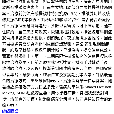
障礙等治療相關風險。但董聖雍醫師也提醒，海福刀並非適用
於所有攝護腺癌患者，目前主要適用於部分局限性攝護腺癌個
案。治療前仍須完成攝護腺特異抗原(PSA)、攝護腺切片及核
磁共振(MRI)等檢查，由泌尿科醫師綜合評估是否符合治療條
件。治療採全身麻醉進行，多數患者術後即可下床活動，通常
住院約一至三天即可返家，恢復期相對較短。攝護腺癌早期症
狀常與攝護腺肥大相似，例如頻尿、夜尿及排尿困難等，因此
容易被患者誤認為老化現象而延誤就醫。建議 若出現相關症
狀，應及早就醫，透過早期診斷、早期治療，提高治療成效。
董聖雍醫師指出，第一、二期局限性攝護腺癌的治療目標以根
除性治療為主，目前治療方式包括達文西機器手臂輔助手術、
放射線治療，以及近年逐漸受到關注的海福刀治療。醫師會依
患者年齡、身體狀況、腫瘤位置及疾病期別等因素，評估最適
合的治療方式。董聖雍醫師表示，治療沒有單一標準答案，隨
著攝護腺癌治療方式日益多元，醫病共享決策(Shared Decision
Making, SDM)也愈發重要，應依患者病情、身體狀況及對術
後生活品質的期待，透過醫病充分溝通，共同選擇最適合的治
療方案。
繼續閱讀