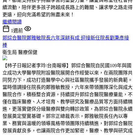
費，都是支持孩子持續學習的重要力量，讓愛與希望在社會持
續流動，陪伴更多孩子跨越成長路上的難關、讓求學之路走得
更遠，迎向充滿希望的無盡未來！
繼續閱讀
1週前
郭綜合醫院鄭雅敏院長六年深耕有成 迎接新任院長劉秉彥接
棒
衛生局
醫療保健
【柿子日報記者李玲/台南報導】郭綜合醫院自民國109年與國
立成功大學醫學院附設醫院展開合作經營以來，在兩院團隊共
同努力下，成功打造醫學中心與社區醫院攜手發展的新典範。
當時借調接任院長的鄭雅敏教授，六年來帶領團隊深化與成大
醫院合作，積極整合資源，持續提升郭綜合醫院醫療量能，不
僅在臨床醫療、人才培育、教學研究及醫療品質等方面持續精
進，更落實健保分級醫療與雙向轉診政策，為郭綜合醫院永續
發展奠定堅實基礎。郭宗正總裁表示，鄭雅敏院長任內以專
業、務實與溫暖的領導風格帶領團隊持續精進，對郭綜合醫院
發展貢獻良多，也讓兩院合作更加緊密，醫療、教學與研究成