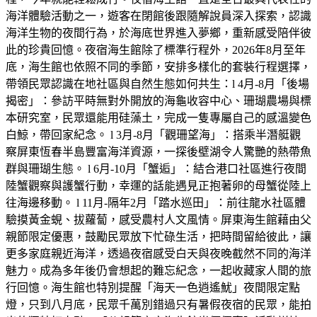
海洋體驗活動之一，遊客在閉館後跟隨解說員深入探索，認識
海洋生物的夜間行為，於海底世界進入夢鄉，重新感受陪伴彼
此的珍貴回憶。夜宿海生館除了標準行程外，2026年8月至年
底，海生館也依照不同的季節，安排多樣化的套裝行程選擇，
帶領民眾認識在地社區與自然生態如何共生：l 4月-8月「後場
揭密」：參訪平時無對外開放的海龜收容中心、珊瑚農場與標
本研究室，民眾還能用硅藻土，完成一隻專屬自己的感溫變色
白鯨，帶回家紀念。 l 3月-8月「觀珊望海」：搭乘半潛艇觀
察屏東恆春半島豐富海洋資源，一探後壁湖令人驚艷的熱帶魚
群與珊瑚生態。 l 6月-10月「蟹逅」：結合港口社區進行夜間
陸蟹觀察與護蟹行動，幸運的話能遇見正抱著卵的母蟹從陸上
往海邊移動。 l 11月-隔年2月「踏水巡田」：前往龍水社區體
驗摸黃金蜆、拔蘿蔔，感受農村人文風情。屏東海生館藉由父
親節限定優惠，鼓勵民眾放下忙碌生活，把時間留給彼此，讓
更多家庭親近海洋，透過夜宿感受白天與夜晚截然不同的海洋
魅力。成為多年後仍會想起的難忘紀念，一起收藏家人間的旅
行回憶。海生館也特別提醒「海天一色逍遙魷」夜間限定點
燈，只到八月底，民眾千萬別錯過只有暑假夜宿的民眾，能拍