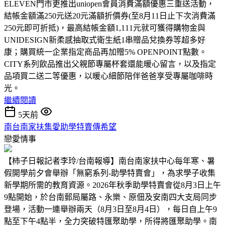
ELEVEN門市更推出uniopen會員消費滿額優惠三重送活動，
結帳金額滿250元送20元滿額折價券(至8月11日止下次消費滿
250元即可折抵)，最高結帳金額1,111元就可獲得購物金與
UNIDESIGN新柔感抽取式衛生紙1串贈品兌換券等超多好
康；購買統一企業指定商品再加贈5% OPENPOINT點數。
CITY系列飲品推出父親節專屬杯套還能暖心留言，以及指定
品項買二送二等優惠，以暖心細節陪伴爸爸享受專屬咖啡時
光。
繼續閱讀
5天前
南台南家扶集愛助學特賣傳希望
戀愛情事
【柿子日報記者李玲/台南報導】南台南家扶中心每年寒、暑
假開學前夕會舉辦「無窮系列-助學特賣會」，為求學子收集
新學期所需的教育資源。2026年秋季助學特賣會從8月3日上午
9點開始，於台南郵局屬路、永樂、原佃及安南四大支局同步
登場，活動一連舉辦兩天（8月3日至8月4日），每日自上午9
點至下午4點半，全力突破特匯聚助學，所得將匯聚助學。南