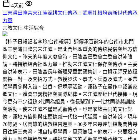
4天前
三寮灣田隆宮宋江陣深耕文化傳承！武藝扎根培育新世代傳承
力量
宗教文化
生活綜合
【柿子日報記者李玲/台南報導】迎傳承百餘年的台南市北門
區三寮灣田隆宮宋江陣，是北門地區重要的傳統民俗與地方信
仰文化。昨天的年度大廟會時，田隆宮管委會主委曾洪沛強
調，將持續結合社區力量，推動宋江陣文化保存與傳承。主委
曾洪沛表示，田隆宮長年辦理兒童武藝集訓，由資深師兄依程
度採一對一及套招方式，教授步法、拳式、兵器及陣式，並帶
領學員參與入館、出香、遶境等活動，讓孩子在實作中認識家
鄉文化，體會忠義精神與團隊紀律。宋江陣歷經世代接棒，現
今更有不少祖孫3代同為組員，從長輩到下一代共同參與訓練
與活動，使宋江陣不僅是武藝傳承，也是家族共同的文化記
憶，讓地方信仰與庄頭情感一代接一代延續。曾洪沛說，現年
70餘歲、居高雄的總教練曾進興，30多年來每逢訓練期間皆每
日往返三寮灣，親自指導學員，風雨無阻。他表示，只要還有
體力，就會持續教學，將祖先留下的武藝完整傳承給下一代。