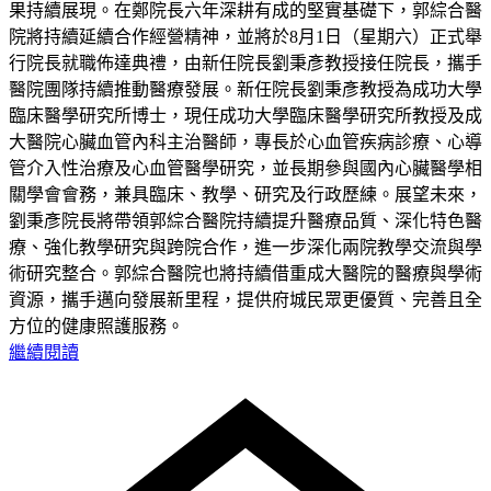
果持續展現。在鄭院長六年深耕有成的堅實基礎下，郭綜合醫
院將持續延續合作經營精神，並將於8月1日（星期六）正式舉
行院長就職佈達典禮，由新任院長劉秉彥教授接任院長，攜手
醫院團隊持續推動醫療發展。新任院長劉秉彥教授為成功大學
臨床醫學研究所博士，現任成功大學臨床醫學研究所教授及成
大醫院心臟血管內科主治醫師，專長於心血管疾病診療、心導
管介入性治療及心血管醫學研究，並長期參與國內心臟醫學相
關學會會務，兼具臨床、教學、研究及行政歷練。展望未來，
劉秉彥院長將帶領郭綜合醫院持續提升醫療品質、深化特色醫
療、強化教學研究與跨院合作，進一步深化兩院教學交流與學
術研究整合。郭綜合醫院也將持續借重成大醫院的醫療與學術
資源，攜手邁向發展新里程，提供府城民眾更優質、完善且全
方位的健康照護服務。
繼續閱讀