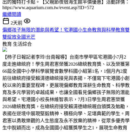
出的獨特打卡點。【父親節夜宿海生館半價優惠】活動詳情：
https://www.aquarium.com.tw/event.asp?ID=572
繼續閱讀
2天前
偏鄉孩子無限的潛能與希望！宅港國小生命教育與科學教育雙
雙綻放全國光芒
教育
生活綜合
【柿子日報記者李玲/台南報導】台南市學甲區宅港國小7月2
度走進總統府！學生周君憲榮獲2026總統教育獎、以及榮獲第
66屆全國中小學科學展覽會數學科國小組第1名，1個月內2度
前往總統府接受賴清德總統接見與表揚，不僅寫下宅港國小創
校以來的重要里程碑，更展現偏鄉教育深耕生命教育、科學教
育及多元學習的卓越成果，也讓全國看見偏鄉孩子無限的潛能
與希望。宅港國小校長林維智表示，7月3日學生周君憲榮獲
2026總統教育獎，在總統府接受賴清德總統親自頒獎及勉勵，
表揚在逆境中展現堅毅精神、積極向學、足堪典範的學生。周
君憲以勇敢樂觀的人生態度及永不放棄的精神，從眾多優秀學
生中脫穎而出，成為全國國小組獲獎學生之1，展現生命教育