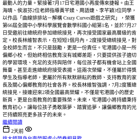
最動人的力量。緊接著7月17日宅港國小再度傳來捷報。由王
海晴、侯淑芬2位老師指導黃芊媃、周語婕、李芊穎3位同學，
以作品「曲線排排站－解構 Crazy Curves遊戲之研究」，榮獲
第66屆全國中小學科學展覽會數學科國小組第1名，並於7月27
日受邀前往總統府參加總統接見，再次接受國家最高層級的肯
定。校長林維智表示，在短短1個月內，2度接受總統接見，對
全校師生而言，不只是鼓勵，更是一份責任。宅港國小是一所
偏鄉小校，但始終相信教育沒有城鄉差距，只要提供孩子適切
的學習環境、充足的支持與陪伴，每位孩子都有機會站上全國
舞臺，甚至走進總統府接受表揚。這兩次榮耀，不僅屬於得獎
學生及指導老師，更屬於所有默默耕耘的教師、支持教育的家
長及關心偏鄉教育的社會各界。校長林維智強調，7月2度獲總
統接見，接連迎來2項全國最高榮耀，不僅是宅港國小的歷史
新頁，更是台南教育的重要殊榮。未來，宅港國小將持續秉持
教育初心，讓每位孩子勇敢築夢、踏實追夢，讓偏鄉教育的光
芒持續照亮更多孩子的未來。
繼續閱讀
2天前
挑大師現身台南榮服處小榮眷相見歡