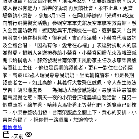
服處照顧，接受良好教育，環境再惡劣，更要愈挫愈勇。長大
成人後盼有能力，讓善的循環 再反饋社會，永不止息，更當
場邀請小榮眷 ，參加8月15日 ，在岡山舉辦的「光輝814校友
向前行飛機饗宴活動」參觀空軍軍史舘及空軍航空教育館，融
入全民國防教育，近距離與軍用飛機在一起，逐夢藍天！台南
榮服處小榮眷相見歡，很有感，畫面很溫馨，小榮眷代表致詞
及全體合唱，「因為有你，愛常在心裡」」表達對捐助人的感
謝與愛，捐贈人各送禮券給小榮眷，小榮眷回贈花束及親筆感
謝卡給捐助人，赫然發現台南榮家王風勝家主任及永康榮醫殷
若蘭社工主任 ，他也是長期的認養者，更有一對住在台南榮
家，高齡102歲人瑞易爺爺易奶奶，坐著輪椅前來，也是長期
認養者之一，如此高齡，其義行大愛殊值感佩，令人永生效法
學習！胡思湘處長一一為捐助人頒發感謝狀。最後表達最誠摯
最高感謝之意。兩天一夜的小榮眷清境農場自強活動，是另一
個重頭戲，綿羊秀、哈薩克馬術秀正等著他們，遊覽車已到樓
下，小榮眷整裝出發，台南榮服處全體上下，費心的安排，小
榮眷有福了 ，祝你們一路順風，旅途愉快。
繼續閱讀
3天前