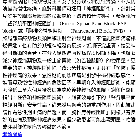
毒藥物搭配止痛藥物為主。為了更有效控制急性疼痛，並預防
演變為慢性疼痛，麻醉科醫師可運用「神經阻斷術」，針對常
見發生於胸部及腹部的帶狀皰疹，透過超音波導引，精準執行
「豎脊肌平面神經阻斷」（Erector Spinae Plane Block, ESP
block）或「胸椎旁神經阻斷」（Paravertebral Block, PVB），
將局部麻醉藥物及類固醇注射至神經周圍，不僅能阻斷疼痛訊
號傳遞，也有助於減輕神經發炎反應。近期研究證實，接受神
經阻斷術的患者，在介入後四週內疼痛程度明顯下降，也顯著
減少神經痛藥物及一般止痛藥物（如乙醯胺酚）的使用量。更
重要的是，神經阻斷術除了改善急性疼痛，更具有「預防」慢
性神經痛的效果。急性期的劇烈疼痛是引發中樞神經敏感化、
進而導致慢性神經痛的危險因子，早期介入神經阻斷術，能顯
著降低三至六個月後發展為皰疹後神經痛的風險。謝佑蓮醫師
指出，在各項神經阻斷技術中，超音波導引下的「豎脊肌平面
神經阻斷」安全性高，尚未發現顯著的嚴重副作用，因此被建
議作為急性期止痛的首選。而「胸椎旁神經阻斷」同樣具有良
好的止痛及預防神經痛效果，但少數患者可能出現頭暈、嗜睡
或注射部位疼痛等輕微的不適。
繼續閱讀