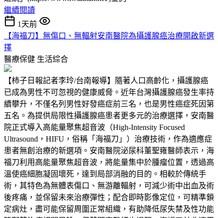
繼續閱讀
1天前
【海福刀】無傷口、無輻射安南醫院為攝護腺癌治療開啟新選
擇
醫療保健
生活綜合
【柿子日報記者李玲/台南報導】隨著人口高齡化，攝護腺癌
已成為男性不可忽視的健康威脅。近年台灣攝護腺癌發生率持
續攀升，不僅名列男性好發癌症前三名，也是男性癌症死因第
五名。為提供局限性攝護腺癌患者更多元的治療選擇，安南醫
院正式導入高能量聚焦超音波（High-Intensity Focused
Ultrasound，HIFU，俗稱「海福刀」）治療技術，作為適應症
患者無創治療的新選項。安南醫院泌尿科董聖雍醫師表示，海
福刀利用高能量聚焦超音波，將能量集中於腫瘤位置，透過高
溫使癌細胞凝固壞死，達到局部消融的目的。相較於傳統手
術，其特色為無體表傷口、無游離輻射，可減少術中出血及術
後疼痛，並保留未來治療彈性；配合即時影像定位，可精準鎖
定病灶，盡可能保留周圍正常組織，有助降低尿失禁及性功能