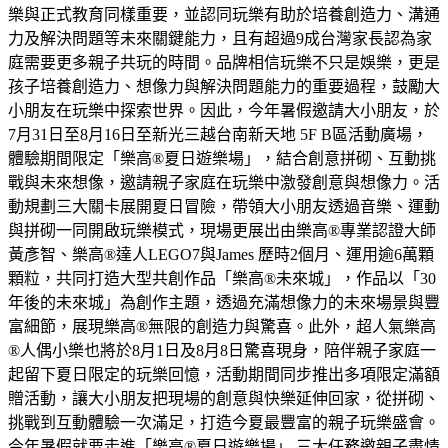
樂與正式教育同樣重要，並認同玩樂有助於培養創造力、溝通
力及解決問題等未來關鍵能力，且有超過9成台灣家長認為家
庭需要更多親子共玩的時間。品牌相信玩樂不只是娛樂，更是
孩子培養創造力、想像力與解決問題能力的重要過程，鼓勵大
小朋友在玩樂中探索世界。因此，今年暑假邀請大小朋友，於
7月31日至8月16日至新光三越台南新天地 5F B區活動廣場，
體驗期間限定「樂高®夏日遊樂場」，結合創意拼砌、互動挑
戰與未來想像，邀請親子家庭在玩樂中激發創意與想像力。活
動規劃三大關卡展開夏日冒險，帶領大小朋友透過音樂、運動
與拼砌一同開啟玩樂模式，現場更展出由樂高®專業認證大師
黃彥智、樂高®達人LEGO7與James 歷時2個月、運用逾6萬顆
顆粒，共同打造大型共創作品「樂高®未來城」，作品以「30
年後的未來城」為創作主題，透過充滿想像力的未來場景與豐
富細節，展現樂高®無限的創造力與驚喜。此外，超人氣樂高
®人偶小樂也將於8月1日及8月8日驚喜現身，陪伴親子家庭一
起留下夏日限定的玩樂回憶，活動期間同步推出多項限定滿額
贈活動，讓大小朋友把現場的創意與快樂延伸回家，從拼砌、
挑戰到互動體驗一次滿足，打造今夏最豐富的親子玩樂盛會。
今年暑假就要走進「樂高®夏日遊樂場」 三大任務邀親子盡情