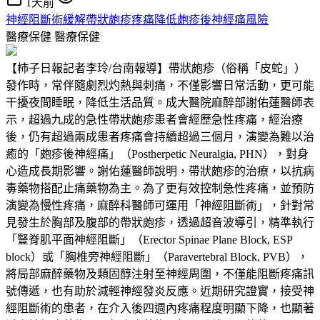
1天前
神經阻斷術緩解帶狀皰疹疼痛降低皰疹後神經痛風險
醫療保健
醫療保健
【柿子日報記者李玲/台南報導】帶狀皰疹（俗稱「皮蛇」）
發作時，常伴隨劇烈灼熱與刺痛，不僅影響日常活動，更可能
干擾夜間睡眠，降低生活品質。成大醫院麻醉部謝佑蓮醫師表
示，超過九成的急性帶狀皰疹患者會經歷急性疼痛，經治療
後，仍有超過兩成患者疼痛會持續超過三個月，演變為難以治
癒的「皰疹後神經痛」（Postherpetic Neuralgia, PHN），對身
心造成長期影響。謝佑蓮醫師說明，帶狀皰疹的治療，以抗病
毒藥物搭配止痛藥物為主。為了更有效控制急性疼痛，並預防
演變為慢性疼痛，麻醉科醫師可運用「神經阻斷術」，針對常
見發生於胸部及腹部的帶狀皰疹，透過超音波導引，精準執行
「豎脊肌平面神經阻斷」（Erector Spinae Plane Block, ESP
block）或「胸椎旁神經阻斷」（Paravertebral Block, PVB），
將局部麻醉藥物及類固醇注射至神經周圍，不僅能阻斷疼痛訊
號傳遞，也有助於減輕神經發炎反應。近期研究證實，接受神
經阻斷術的患者，在介入後四週內疼痛程度明顯下降，也顯著