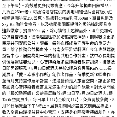
至下午6時。為鼓勵更多民眾響應，今年升級捐血回饋禮品，
凡捐血250cc者，可獲得酒店提供的奧地利維也納國寶級小紅
帽精選咖啡豆250公克、雅樂軒drybar乳液360ml、虱目魚餅及
Sky Bar咖啡兌換券，以及德陽艦園區提供的燈箱鑰匙圈及泰
迪熊徽章；捐血500cc者，除可獲得上述禮品外，酒店更加碼
提供雙倍贈禮，德陽艦園區亦加贈熊讚乾拌麵，期盼吸引更多
民眾共同響應公益，讓每一袋熱血都成為守護生命的重要力
量。除了推動公益捐血外，台南安平雅樂軒酒店今年也與瑞復
益智中心，展開為期一年的藝術共融合作計畫，該中心長期提
供發展遲緩嬰幼兒、心智障礙及多重障礙者教育訓練、復健及
日間照顧服務。8月13日起酒店將於2樓房客專屬Kid's Club長
期展示「愛・幸福小作所」創作者作品，每季更新10幅畫作，
並每月支持畫作展示計畫，透過藝術走入旅宿空間，讓更多旅
客認識心智障礙者豐富且充滿生命力的創作能量。對大眾開放
的「藝起熱翻轉」公益畫展將於8月13日至8月29日於酒店2樓
Tactic空間展出，每日早上11時至晚間11時，免費開放參觀，8
月29日展覽至下午5時止。展覽期間同步設置文創商品專區，
收入全數由瑞復益智中心管理，支持身心障礙者持續創作。亦