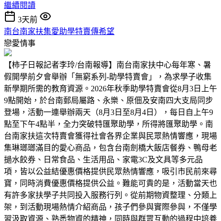
繼續閱讀
3天前
南台南家扶集愛助學特賣傳希望
戀愛情事
【柿子日報記者李玲/台南報導】南台南家扶中心每年寒、暑
假開學前夕會舉辦「無窮系列-助學特賣會」，為求學子收集
新學期所需的教育資源。2026年秋季助學特賣會從8月3日上午
9點開始，於台南郵局屬路、永樂、原佃及安南四大支局同步
登場，活動一連舉辦兩天（8月3日至8月4日），每日自上午9
點至下午4點半，全力突破特匯聚助學，所得將匯聚助學。南
台南家扶這次特賣會獲得社會各界企業與民眾熱情響應，現場
集琳瑯瑯滿目的愛心商品，包含台南劍橋大飯店餐券、鴨母老
撾水餃券、日常食品、生活用品、家電3C及文具等多元品
項，皆以公益結優惠價格提供民眾熱情響應，吸引市民前來尋
寶，同時消費優惠價格提供公益。難能可貴的是，活動當天也
有許多家扶學子共同投入服務行列。從前期物資整理、分類上
架，到活動現場熱情介紹商品，孩子們參與實際參與，不僅學
習汲取資源、熟悉物資的精神，同時與群眾互動的過程中培養