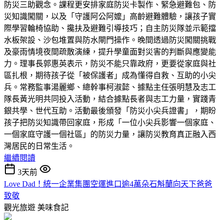
防災三助觀念。課程更安排家庭防災卡製作、緊急避難包、防
災知識闖關，以及「守護阿公阿嬤」高齡避難體驗，讓孩子實
際學習輪椅協助、攙扶及避難引導技巧；自主防災隊並示範擋
水板架設、沙包堆置與防水閘門操作。晚間透過防災闖關挑戰
及豪雨情境夜間疏散演練，提升學童面對災害的判斷與應變能
力。理事長郭惠英表示，防災不能只靠政府，更要從家庭與社
區扎根，期待孩子從「被保護者」成為懂得自救、互助的小尖
兵。常務監事湯麗鄉、總幹事柯淑懿、據點主任張明慧及志工
隊長黃光明共同投入活動，結合據點長者與志工力量，實踐青
銀共學、世代互助。活動最後頒發「防災小尖兵證書」，期盼
孩子把防災知識帶回家庭，形成「一位小尖兵影響一個家庭、
一個家庭守護一個社區」的防災力量，讓防災教育真正融入西
灣居民的日常生活。
繼續閱讀
3天前
Love Dad！統一企業集團空運進口逾4萬朵石斛蘭向天下爸爸
致敬
觀光旅遊
美味食記