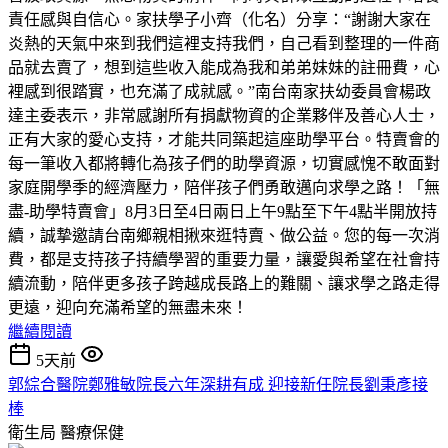
責任感與自信心。家扶學子小齊（化名）分享：“謝謝大家在
炎熱的天氣中來到我們這裡支持我們，自己看到整理的一件商
品就去賣了，想到這些收入能成為我和弟弟妹妹的註冊費，心
裡感到很踏實，也充滿了成就感。”南台南家扶幼委員會楊政
達主委表示，非常感謝所有捐獻物資的企業夥伴及善心人士，
正有大家的愛心支持，才能共同築起這座助學平台。特賣會的
每一筆收入都將轉化為孩子們的助學資源，切實感愧不敢面對
家庭開學季的經濟壓力，陪伴孩子們勇敢邁向求學之路！「無
盡-助學特賣會」8月3日至4日兩日上午9點至下午4點半開放持
續，誠摯邀請台南鄉親相揪來逛特賣、做公益。您的每一次消
費，都是支持孩子持續學習的重要力量，讓愛與希望在社會持
續流動，陪伴更多孩子跨越成長路上的難關、讓求學之路走得
更遠，迎向充滿希望的無盡未來！
繼續閱讀
5天前
郭綜合醫院鄭雅敏院長六年深耕有成 迎接新任院長劉秉彥接
棒
衛生局
醫療保健