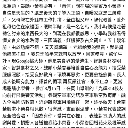
境為題，鼓勵小榮眷要有，「自信」問在場的貴賓及小榮眷，
自信是天生的？還是後天的？導入正題，自曝家庭是三級貧
戶，父母親在外縣市工作打拼，全由祖父母，隔代教養，養外
祖母也住在家裡面，眼睛半瞎，是一名乞丐，我小時候是吃著
祂乞討來的東西長大的，到現在我都很感恩，小學時我就看得
懂文言文的水滸傳、三國演義、紅樓夢及古文觀止。五十幾年
前，由於功課不錯 ，又天資聰穎 ，老師給我的獎賞，就是幫
他擦摩托車 ，我只需讀半天就可以放學，回家務農，幫忙生
計。現Google挑大師，他是美食界的愛迪生、智慧食材發明
家、智慧食材之父，鼓勵小榮眷要培養自信心及能力，接受榮
服處照顧，接受良好教育，環境再惡劣，更要愈挫愈勇。長大
成人後盼有能力，讓善的循環 再反饋社會，永不止息，更當
場邀請小榮眷 ，參加8月15日 ，在岡山舉辦的「光輝814校友
向前行飛機饗宴活動」參觀空軍軍史舘及空軍航空教育館，融
入全民國防教育，近距離與軍用飛機在一起，逐夢藍天！台南
榮服處小榮眷相見歡，很有感，畫面很溫馨，小榮眷代表致詞
及全體合唱，「因為有你，愛常在心裡」」表達對捐助人的感
謝與愛，捐贈人各送禮券給小榮眷，小榮眷回贈花束及親筆感