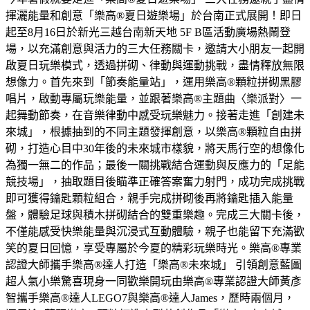
揮灑能量和創意「樂高®夏日遊樂場」於台南正式展開！即日
起至8月16日於新光三越台南新天地 5F B區活動廣場熱鬧登
場，以充滿創意與活力的三大任務關卡，邀請大小朋友一起開
啟夏日玩樂模式，透過拼砌、律動與運動挑戰，盡情釋放無限
想像力。首先來到「節奏能量站」，運用樂高®顆粒拼砌黑膠
唱片，啟動專屬玩樂能量，並跟著樂高®主題曲〈樂派對〉一
起舞動節奏，在音樂律動中感受玩樂魅力。接著走進「創建未
來城」，根據抽到的不同主題發揮創意，以樂高®顆粒自由拼
砌，打造心目中30年後的未來城市樣貌，將天馬行空的想像化
為獨一無二的作品；最後一關挑戰結合運動與反應力的「足能
競技場」，抽取題目後瞄準正確答案奮力射門，成功完成挑戰
即可獲得鑰匙顆粒組合，親手完成拼砌後再將鑰匙插入能量
盤，體驗足球與積木拼砌結合的雙重樂趣。完成三大關卡後，
不僅能感受快樂能量與沉浸式互動體驗，親子也能留下充滿歡
笑的夏日回憶，享受專屬於今夏的精彩玩樂時光。樂高®專業
認證大師攜手樂高®達人打造「樂高®未來城」 引領創意藍圖
超人氣小樂驚喜現身一同歡樂開玩由樂高®專業認證大師黃彥
智攜手樂高®達人LEGO7與樂高®達人James，歷時兩個月，