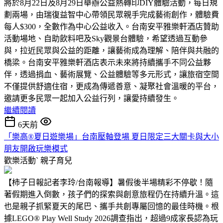
將於8月22日及8月29日舉辦公益熱轉印DIY體驗活動，每日規
劃兩場，由瑞復益智中心帶領民眾親手完成藝術創作，體驗費
每人$300，全數作為中心公益收入。台南安平雅樂軒酒店贊助
活動場地、自助飲料吧及Sky觀景台體驗，希望透過互動參
與，拉近民眾與公益的距離，讓藝術成為理解、陪伴與共融的
橋梁。台南安平雅樂軒酒店表示未來將持續攜手不同公益夥
伴，透過捐血、藝術展覽、公益體驗等多元形式，讓旅宿空間
不僅提供舒適住宿，更成為傳遞善意、凝聚社會溫暖的平台，
邀請更多民眾一起加入公益行列，讓愛持續發生。
繼續閱讀
6天前
「樂高®夏日遊樂場」台南壓軸登場 夏日限定三大關卡與大小
朋友開啟玩樂模式
歡樂活動ˋ
親子育兒
【柿子日報記者李玲/台南報導】暑假後半場精彩不停歇！隨
著假期進入倒數，孩子們的探索與創意旅程仍在持續升溫。這
也是親子抓緊夏天的尾巴、攜手共創專屬回憶的最佳時機。根
據LEGO® Play Well Study 2026調查指出，超過9成家長認為玩