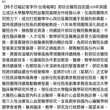
【柿子日報記者李玲/台南報導】郭綜合醫院自民國109年與國
立成功大學醫學院附設醫院展開合作經營以來，在兩院團隊共
同努力下，成功打造醫學中心與社區醫院攜手發展的新典範。
當時借調接任院長的鄭雅敏教授，六年來帶領團隊深化與成大
醫院合作，積極整合資源，持續提升郭綜合醫院醫療量能，不
僅在臨床醫療、人才培育、教學研究及醫療品質等方面持續精
進，更落實健保分級醫療與雙向轉診政策，為郭綜合醫院永續
發展奠定堅實基礎。郭宗正總裁表示，鄭雅敏院長任內以專
業、務實與溫暖的領導風格帶領團隊持續精進，對郭綜合醫院
發展貢獻良多，也讓兩院合作更加緊密，醫療、教學與研究成
果持續展現。在鄭院長六年深耕有成的堅實基礎下，郭綜合醫
院將持續延續合作經營精神，並將於8月1日（星期六）正式舉
行院長就職佈達典禮，由新任院長劉秉彥教授接任院長，攜手
醫院團隊持續推動醫療發展。新任院長劉秉彥教授為成功大學
臨床醫學研究所博士，現任成功大學臨床醫學研究所教授及成
大醫院心臟血管內科主治醫師，專長於心血管疾病診療、心導
管介入性治療及心血管醫學研究，並長期參與國內心臟醫學相
關學會會務，兼具臨床、教學、研究及行政歷練。展望未來，