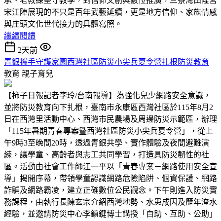
承、老教練堅守教學，到信仰文創與數位推廣，三寮灣田隆宮
宋江陣展現的不只是百年武藝延續，更是地方信仰、家族情感
與庄頭文化世代接力的具體寫照。
繼續閱讀
2天前
青銀攜手守護家園西灣社區防災小尖兵夏令營扎根防災教育
教育
親子育兒
【柿子日報記者李玲/台南報導】為強化兒少網路安全意識，
並將防災教育向下扎根，臺南市永康區西灣社區於115年8月2
日在西灣里活動中心、西灣市民農場及周邊防災示範區，辦理
「115年暑期青春專案暨西灣社區防災小尖兵夏令營」，從上
午9時3至晚間20時，透過青銀共學、實作體驗及夜間避難演
練，讓學童、高齡者與志工共同學習，打造具防災韌性的社
區。活動由社會工作師江一平以「青春專案－網路使用安全宣
導」揭開序幕，帶領學童認識網路危險陷阱、個資保護、網路
詐騙及網路霸凌，建立正確數位公民觀念。下午則進入防災實
務課程，由執行長陳玄宗介紹西灣地勢、水患成因及歷年淹水
經驗，並邀請防災中心李鎮鍵博士講授「自助、互助、公助」