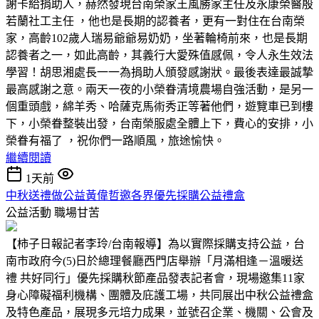
謝卡給捐助人，赫然發現台南榮家王風勝家主任及永康榮醫殷
若蘭社工主任 ，他也是長期的認養者，更有一對住在台南榮
家，高齡102歲人瑞易爺爺易奶奶，坐著輪椅前來，也是長期
認養者之一，如此高齡，其義行大愛殊值感佩，令人永生效法
學習！胡思湘處長一一為捐助人頒發感謝狀。最後表達最誠摯
最高感謝之意。兩天一夜的小榮眷清境農場自強活動，是另一
個重頭戲，綿羊秀、哈薩克馬術秀正等著他們，遊覽車已到樓
下，小榮眷整裝出發，台南榮服處全體上下，費心的安排，小
榮眷有福了 ，祝你們一路順風，旅途愉快。
繼續閱讀
1天前
中秋送禮做公益黃偉哲邀各界優先採購公益禮盒
公益活動
職場甘苦
【柿子日報記者李玲/台南報導】為以實際採購支持公益，台
南市政府今(5)日於總理餐廳西門店舉辦「月滿相逢－溫暖送
禮 共好同行」優先採購秋節產品發表記者會，現場邀集11家
身心障礙福利機構、團體及庇護工場，共同展出中秋公益禮盒
及特色產品，展現多元培力成果，並號召企業、機關、公會及