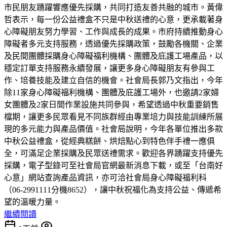
市民朋友踴躍響應優先採購，共同打造友善共融的城市。黃偉
哲表示，每一份公益禮盒不只是中秋送禮的心意，更承載著身
心障礙朋友努力學習、工作與成長的成果。市府持續推動身心
障礙者多元支持服務，透過優先採購政策，鼓勵各機關、企業
及民間團體採購身心障礙福利機構、團體及庇護工場產品，以
穩定訂單支持服務永續發展，讓更多身心障礙朋友有參與工
作、培養技能及建立自信的機會。社會局長郭乃文指出，今年
除11家身心障礙福利機構、團體及庇護工場外，也邀請2家婦
女團體及2家日間作業設施共同參與，希望透過中秋重要銷售
檔期，讓更多民眾看見不同族群經由專業培力與技能訓練所展
現的多元能力與產品價值。社會局說明，今年各單位推出多款
中秋公益禮盒，從經典糕餅、烘焙點心到特色伴手禮一應俱
全，可滿足企業採購及民眾送禮需求。歡迎各界踴躍支持優先
採購，電子型錄可至社會局官網最新消息下載，或至「台南好
心意」網站查詢產品資訊，亦可洽社會局身心障礙福利科
（06-2991111分機8652），讓中秋祝福化為支持公益、傳遞希
望的溫暖力量。
繼續閱讀