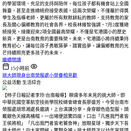
的學習環境、充足的支持與陪伴，每位孩子都有機會站上全國
舞臺，甚至走進總統府接受表揚。這兩次榮耀，不僅屬於得獎
學生及指導老師，更屬於所有默默耕耘的教師、支持教育的家
長及關心偏鄉教育的社會各界。校長林維智強調，7月2度獲總
統接見，接連迎來2項全國最高榮耀，不僅是宅港國小的歷史
新頁，更是台南教育的重要殊榮。未來，宅港國小將持續秉持
教育初心，讓每位孩子勇敢築夢、踏實追夢，讓偏鄉教育的光
芒持續照亮更多孩子的未來。
繼續閱讀
15小時前
挑大師現身台南榮服處小榮眷相見歡
公益活動
生活綜合
【柿子日報記者李玲/台南報導】睽違多年未見的挑大師，卽
中華民國空軍航空技術學院校總會總會長廖盛芳，今受台南市
榮服處胡思湘處長邀請，上台演講分享。身穿銀色造型服，頭
戴銀色天線高桶帽，一出場便語驚四座，口出「凡進我門者皆
王侯將相」「凡出我門者皆老饕食神」放眼星球，獨步天下吾
挑大師也！向大家問候，驚豔全場。挑大師首次以幼年家庭環