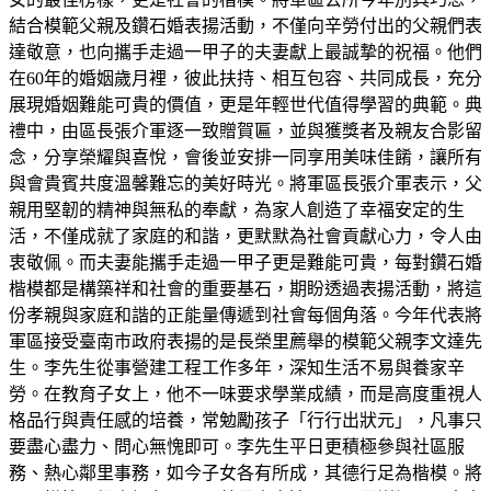
結合模範父親及鑽石婚表揚活動，不僅向辛勞付出的父親們表
達敬意，也向攜手走過一甲子的夫妻獻上最誠摯的祝福。他們
在60年的婚姻歲月裡，彼此扶持、相互包容、共同成長，充分
展現婚姻難能可貴的價值，更是年輕世代值得學習的典範。典
禮中，由區長張介軍逐一致贈賀匾，並與獲獎者及親友合影留
念，分享榮耀與喜悅，會後並安排一同享用美味佳餚，讓所有
與會貴賓共度溫馨難忘的美好時光。將軍區長張介軍表示，父
親用堅韌的精神與無私的奉獻，為家人創造了幸福安定的生
活，不僅成就了家庭的和諧，更默默為社會貢獻心力，令人由
衷敬佩。而夫妻能攜手走過一甲子更是難能可貴，每對鑽石婚
楷模都是構築祥和社會的重要基石，期盼透過表揚活動，將這
份孝親與家庭和諧的正能量傳遞到社會每個角落。今年代表將
軍區接受臺南市政府表揚的是長榮里薦舉的模範父親李文達先
生。李先生從事營建工程工作多年，深知生活不易與養家辛
勞。在教育子女上，他不一味要求學業成績，而是高度重視人
格品行與責任感的培養，常勉勵孩子「行行出狀元」，凡事只
要盡心盡力、問心無愧即可。李先生平日更積極參與社區服
務、熱心鄰里事務，如今子女各有所成，其德行足為楷模。將