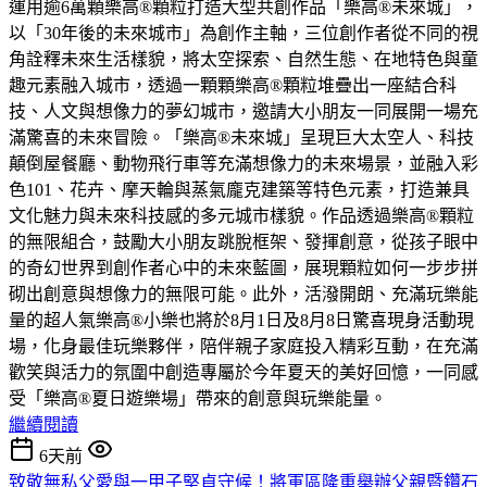
運用逾6萬顆樂高®顆粒打造大型共創作品「樂高®未來城」，
以「30年後的未來城市」為創作主軸，三位創作者從不同的視
角詮釋未來生活樣貌，將太空探索、自然生態、在地特色與童
趣元素融入城市，透過一顆顆樂高®顆粒堆疊出一座結合科
技、人文與想像力的夢幻城市，邀請大小朋友一同展開一場充
滿驚喜的未來冒險。「樂高®未來城」呈現巨大太空人、科技
顛倒屋餐廳、動物飛行車等充滿想像力的未來場景，並融入彩
色101、花卉、摩天輪與蒸氣龐克建築等特色元素，打造兼具
文化魅力與未來科技感的多元城市樣貌。作品透過樂高®顆粒
的無限組合，鼓勵大小朋友跳脫框架、發揮創意，從孩子眼中
的奇幻世界到創作者心中的未來藍圖，展現顆粒如何一步步拼
砌出創意與想像力的無限可能。此外，活潑開朗、充滿玩樂能
量的超人氣樂高®小樂也將於8月1日及8月8日驚喜現身活動現
場，化身最佳玩樂夥伴，陪伴親子家庭投入精彩互動，在充滿
歡笑與活力的氛圍中創造專屬於今年夏天的美好回憶，一同感
受「樂高®夏日遊樂場」帶來的創意與玩樂能量。
繼續閱讀
6天前
致敬無私父愛與一甲子堅貞守候！將軍區隆重舉辦父親暨鑽石