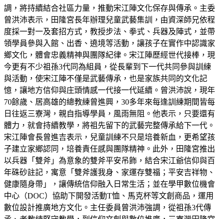
調，將持續結合社區力量，推動宋江陣文化保存與傳承。主委
曾洪沛表示，田隆宮長年辦理兒童武藝集訓，由資深師兄依程
度採一對一及套招方式，教授步法、拳式、兵器及陣式，並帶
領學員參與入館、出香、遶境等活動，讓孩子在實作中認識家
鄉文化，體會忠義精神與團隊紀律。宋江陣歷經世代接棒，現
今更有不少祖孫3代同為組員，從長輩到下一代共同參與訓練
與活動，使宋江陣不僅是武藝傳承，也是家族共同的文化記
憶，讓地方信仰與庄頭情感一代接一代延續。曾洪沛說，現年
70餘歲、居高雄的總教練曾進興，30多年來每逢訓練期間皆每
日往返三寮灣，親自指導學員，風雨無阻。他表示，只要還有
體力，就會持續教學，將祖先留下的武藝完整傳承給下一代。
宋江陣會長曾進吉表示，兒童訓練不只是培養新血，更希望孩
子建立家鄉認同，培養責任感與團隊精神。此外，田隆宮推出
以兵器「雙斧」為意象的雙斧平安吊飾，結合宋江爺信仰與百
年硃砂註記，寓意「雙斧護我身、家運存雙福；平安吉祥物、
健康隨身帶」，讓傳統信仰融入日常生活；並在學甲數位機會
中心（DOC）協助下開發活動T恤、馬克杯等文創商品，運用
數位設計推廣地方文化。主任委員曾洪沛強調，從祖孫3代傳