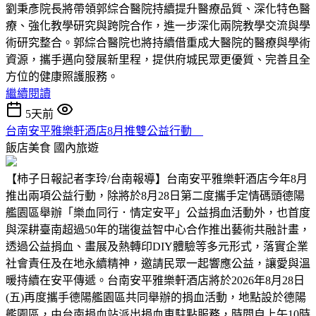
劉秉彥院長將帶領郭綜合醫院持續提升醫療品質、深化特色醫
療、強化教學研究與跨院合作，進一步深化兩院教學交流與學
術研究整合。郭綜合醫院也將持續借重成大醫院的醫療與學術
資源，攜手邁向發展新里程，提供府城民眾更優質、完善且全
方位的健康照護服務。
繼續閱讀
5天前
台南安平雅樂軒酒店8月推雙公益行動
飯店美食
國內旅遊
【柿子日報記者李玲/台南報導】台南安平雅樂軒酒店今年8月
推出兩項公益行動，除將於8月28日第二度攜手定情碼頭德陽
艦園區舉辦「樂血同行．情定安平」公益捐血活動外，也首度
與深耕臺南超過50年的瑞復益智中心合作推出藝術共融計畫，
透過公益捐血、畫展及熱轉印DIY體驗等多元形式，落實企業
社會責任及在地永續精神，邀請民眾一起響應公益，讓愛與溫
暖持續在安平傳遞。台南安平雅樂軒酒店將於2026年8月28日
(五)再度攜手德陽艦園區共同舉辦的捐血活動，地點設於德陽
艦園區，由台南捐血站派出捐血車駐點服務，時間自上午10時