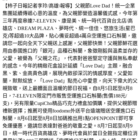
【柿子日報記者李玲/高雄\報導】父親節Love Dad！統一企業
集團延續傳遞心意的溫度，為父親節營造溫馨儀式感，今年第
三年再度串連7-ELEVEN、康是美、統一時代百貨台北店/高
雄店、DREAM PLAZA、夢時代、統一佳佳、悠旅生活(星巴
克)等超過10大品牌，貼心備妥超過4萬朵空運進口石斛蘭，邀
請您一起向全天下父親送上感謝，父親節快樂！父親節鮮花選
用由泰國進口的「銀河」品種石斛蘭，象徵剛毅與溫柔並存的
父愛，被譽為「父親之花」，代表對爸爸堅定守護與無私奉獻
的感念。今年的精緻花盒設計延續「Love Dad」主題，融合
黑、紫、金高貴色調，展現內斂卻深沉的情感厚度，父愛如
蘭，默默綻放，「Love Dad」點亮心中愛意，向天下偉大的父
親致敬，送上最體面且溫暖的節日祝福。自8月5日起至8月8
日，7-ELEVEN限定門市販售空運進口石斛蘭(售價188元/
支)，另有限量CupiCho精品巧克力禮盒加價購，提供父親節贈
禮新選擇；推薦可使用foodomo外送平台遠端贈送空運進口石
斛蘭，8月6日起至8月8日加碼推出用1點OPENPOINT即可享
免運優惠，邀請您表達對爸爸的敬重之愛。8月7日起至8月9
日，統一時代百貨高雄店、夢時代會員於當日全館指定櫃位消