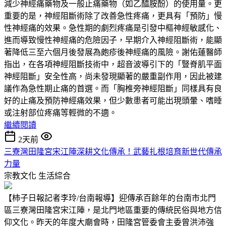
減少神經痛藥物及一般止痛藥物（如乙醯胺酚）的使用量。更
重要的是，神經阻斷術除了改善急性疼痛，更具有「預防」慢
性神經痛的效果。急性期的劇烈疼痛是引發中樞神經敏感化、
進而導致慢性神經痛的危險因子，早期介入神經阻斷術，能顯
著降低三至六個月後發展為皰疹後神經痛的風險。謝佑蓮醫師
指出，在各項神經阻斷技術中，超音波導引下的「豎脊肌平面
神經阻斷」安全性高，尚未發現顯著的嚴重副作用，因此被建
議作為急性期止痛的首選。而「胸椎旁神經阻斷」同樣具有良
好的止痛及預防神經痛效果，但少數患者可能出現頭暈、嗜睡
或注射部位疼痛等輕微的不適。
繼續閱讀
2天前
三寮灣田隆宮宋江陣深耕文化傳承！武藝扎根培育新世代傳承
力量
宗教文化
生活綜合
【柿子日報記者李玲/台南報導】迎傳承百餘年的台南市北門
區三寮灣田隆宮宋江陣，是北門地區重要的傳統民俗與地方信
仰文化。昨天的年度大廟會時，田隆宮管委會主委曾洪沛強