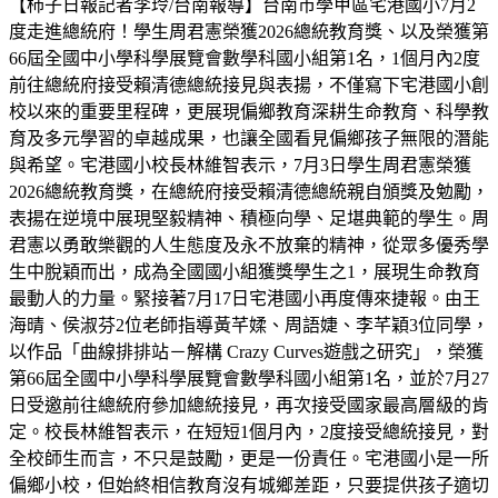
【柿子日報記者李玲/台南報導】台南市學甲區宅港國小7月2
度走進總統府！學生周君憲榮獲2026總統教育獎、以及榮獲第
66屆全國中小學科學展覽會數學科國小組第1名，1個月內2度
前往總統府接受賴清德總統接見與表揚，不僅寫下宅港國小創
校以來的重要里程碑，更展現偏鄉教育深耕生命教育、科學教
育及多元學習的卓越成果，也讓全國看見偏鄉孩子無限的潛能
與希望。宅港國小校長林維智表示，7月3日學生周君憲榮獲
2026總統教育獎，在總統府接受賴清德總統親自頒獎及勉勵，
表揚在逆境中展現堅毅精神、積極向學、足堪典範的學生。周
君憲以勇敢樂觀的人生態度及永不放棄的精神，從眾多優秀學
生中脫穎而出，成為全國國小組獲獎學生之1，展現生命教育
最動人的力量。緊接著7月17日宅港國小再度傳來捷報。由王
海晴、侯淑芬2位老師指導黃芊媃、周語婕、李芊穎3位同學，
以作品「曲線排排站－解構 Crazy Curves遊戲之研究」，榮獲
第66屆全國中小學科學展覽會數學科國小組第1名，並於7月27
日受邀前往總統府參加總統接見，再次接受國家最高層級的肯
定。校長林維智表示，在短短1個月內，2度接受總統接見，對
全校師生而言，不只是鼓勵，更是一份責任。宅港國小是一所
偏鄉小校，但始終相信教育沒有城鄉差距，只要提供孩子適切