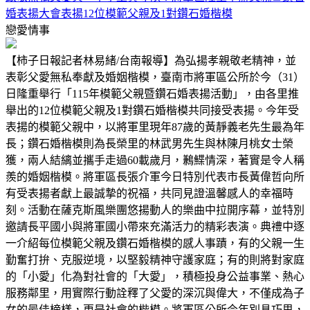
婚表揚大會表揚12位模範父親及1對鑽石婚楷模
戀愛情事
【柿子日報記者林易緒/台南報導】為弘揚孝親敬老精神，並
表彰父愛無私奉獻及婚姻楷模，臺南市將軍區公所於今（31）
日隆重舉行「115年模範父親暨鑽石婚表揚活動」，由各里推
舉出的12位模範父親及1對鑽石婚楷模共同接受表揚。今年受
表揚的模範父親中，以將軍里現年87歲的黃靜義老先生最為年
長；鑽石婚楷模則為長榮里的林武男先生與林陳月桃女士榮
獲，兩人結縭並攜手走過60載歲月，鶼鰈情深，著實是令人稱
羨的婚姻楷模。將軍區長張介軍今日特別代表市長黃偉哲向所
有受表揚者獻上最誠摯的祝福，共同見證溫馨感人的幸福時
刻。活動在薩克斯風樂團悠揚動人的樂曲中拉開序幕，並特別
邀請長平國小與將軍國小帶來充滿活力的精彩表演。典禮中逐
一介紹每位模範父親及鑽石婚楷模的感人事蹟，有的父親一生
勤奮打拚、克服逆境，以堅毅精神守護家庭；有的則將對家庭
的「小愛」化為對社會的「大愛」，積極投身公益事業、熱心
服務鄰里，用實際行動詮釋了父愛的深沉與偉大，不僅成為子
女的最佳榜樣，更是社會的楷模。將軍區公所今年別具巧思，