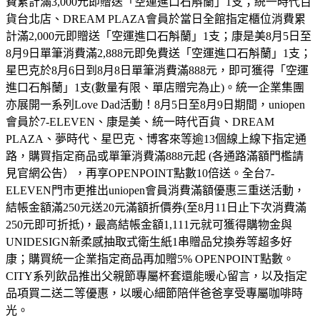
費累計滿3,000元即贈送「空運進口石斛蘭」1支；統一時代百
貨台北店、DREAM PLAZA會員於當日全館指定櫃位消費累
計滿2,000元即贈送「空運進口石斛蘭」1支；康是美8月5日至
8月9日單筆消費滿2,888元即免費送「空運進口石斛蘭」1支；
星巴克於8月6日到8月8日單筆消費滿888元，即可獲得「空運
進口石斛蘭」1支(數量有限、單店贈完為止)。統一企業集團
亦展開一系列Love Dad活動！8月5日至8月9日期間，uniopen
會員於7-ELEVEN、康是美、統一時代百貨、DREAM
PLAZA、夢時代、星巴克、博客來等逾13個線上線下指定通
路，購買指定商品或單筆消費滿888元起 (各通路滿額門檻請
見官網公告），再享OPENPOINT點數10倍送。全台7-
ELEVEN門市更推出uniopen會員消費滿額優惠三重送活動，
結帳金額滿250元送20元滿額折價券(至8月11日止下次消費滿
250元即可折抵)，最高結帳金額1,111元就可獲得購物金與
UNIDESIGN新柔感抽取式衛生紙1串贈品兌換券等超多好
康；購買統一企業指定商品再加贈5% OPENPOINT點數。
CITY系列飲品推出父親節專屬杯套還能暖心留言，以及指定
品項買二送二等優惠，以暖心細節陪伴爸爸享受專屬咖啡時
光。