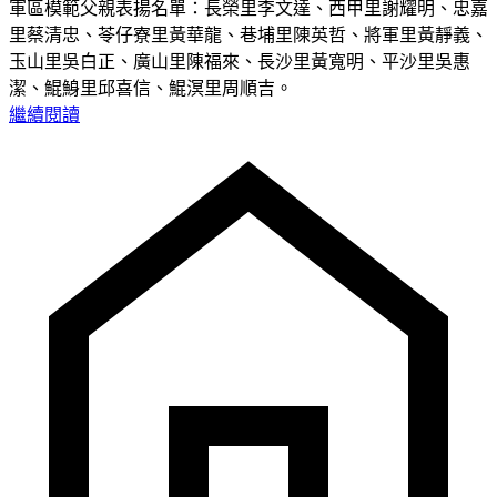
軍區模範父親表揚名單：長榮里李文達、西甲里謝耀明、忠嘉
里蔡清忠、苓仔寮里黃華龍、巷埔里陳英哲、將軍里黃靜義、
玉山里吳白正、廣山里陳福來、長沙里黃寬明、平沙里吳惠
潔、鯤鯓里邱喜信、鯤溟里周順吉。
繼續閱讀