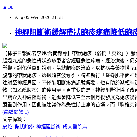
▲top
Aug
05
Wed
2026
21:58
神經阻斷術緩解帶狀皰疹疼痛降低皰
【柿子日報記者李玲/台南報導】帶狀皰疹（俗稱「皮蛇」）
超過九成的急性帶狀皰疹患者會經歷急性疼痛，經治療後，仍有超過兩成
影響。謝佑蓮醫師說明，帶狀皰疹的治療，以抗病毒藥物搭配
腹部的帶狀皰疹，透過超音波導引，精準執行「豎脊肌平面神經阻斷」（Erector
注射至神經周圍，不僅能阻斷疼痛訊號傳遞，也有助於減輕神
物（如乙醯胺酚）的使用量。更重要的是，神經阻斷術除了改
早期介入神經阻斷術，能顯著降低三至六個月後發展為皰疹後
嚴重副作用，因此被建議作為急性期止痛的首選。而「胸椎旁
(繼續閱讀...)
文章標籤：
皮蛇
帶狀皰疹
神經阻斷術
成大醫院麻