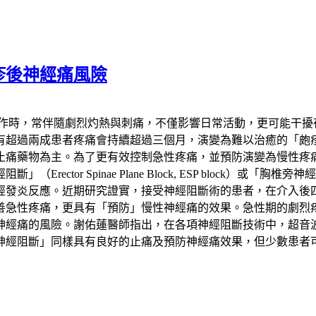
疹後神經痛風險
發作時，常伴隨劇烈灼熱與刺痛，不僅影響日常活動，更可能干擾
患者疼痛會持續超過三個月，演變為難以治癒的「皰疹後神經痛」（Pos
止痛藥物為主。為了更有效控制急性疼痛，並預防演變為慢性疼
 Spinae Plane Block, ESP block）或「胸椎旁神經阻斷
經發炎反應。近期研究證實，接受神經阻斷術的患者，在介入後
善急性疼痛，更具有「預防」慢性神經痛的效果。急性期的劇烈
神經痛的風險。謝佑蓮醫師指出，在各項神經阻斷技術中，超音
神經阻斷」同樣具有良好的止痛及預防神經痛效果，但少數患者