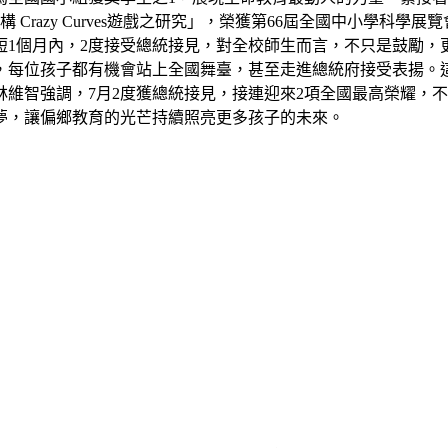
razy Curves遊戲之研究」，榮獲第66屆全國中小學科學
短1個月內，2度接受總統接見，對全校師生而言，不只是鼓勵，
，每位孩子都有機會站上全國舞臺，甚至走進總統府接受表揚。
維智強調，7月2度獲總統接見，接連迎來2項全國最高榮耀，
夢，讓偏鄉教育的光芒持續照亮更多孩子的未來。