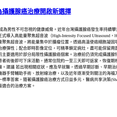
為攝護腺癌治療開啟新選擇
已成為男性不可忽視的健康威脅。近年台灣攝護腺癌發生率持續攀
聚焦超音波（High-Intensity Focused Ultras
量聚焦超音波，將能量集中於腫瘤位置，透過高溫使癌細胞凝固
治療彈性；配合即時影像定位，可精準鎖定病灶，盡可能保留周
要適用於部分局限性攝護腺癌個案。治療前仍須完成攝護腺特異抗
患者術後即可下床活動，通常住院約一至三天即可返家，恢復期
醫。建議 若出現相關症狀，應及早就醫，透過早期診斷、早期治
機器手臂輔助手術、放射線治療，以及近年逐漸受到關注的海福
，隨著攝護腺癌治療方式日益多元，醫病共享決策(Shared Deci
最適合的治療方案。