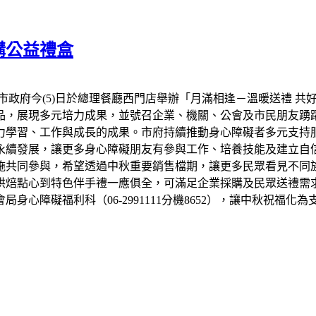
購公益禮盒
市政府今(5)日於總理餐廳西門店舉辦「月滿相逢－溫暖送禮 共
品，展現多元培力成果，並號召企業、機關、公會及市民朋友踴
力學習、工作與成長的成果。市府持續推動身心障礙者多元支持
永續發展，讓更多身心障礙朋友有參與工作、培養技能及建立自信
設施共同參與，希望透過中秋重要銷售檔期，讓更多民眾看見不同
烘焙點心到特色伴手禮一應俱全，可滿足企業採購及民眾送禮需
心障礙福利科（06-2991111分機8652），讓中秋祝福化