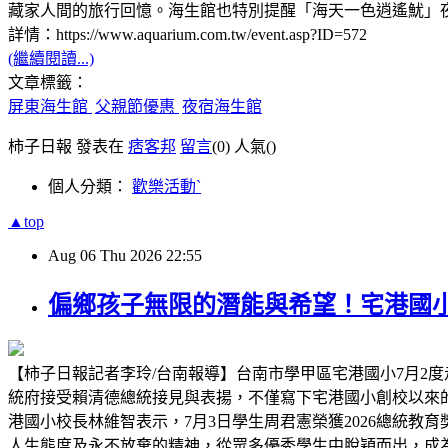
藏家人間的旅行回憶。海生館也特別提醒「海天一色逍遙魷」
詳情：https://www.aquarium.com.tw/event.asp?ID=572
(繼續閱讀...)
文章標籤：
屏東海生館
父親節優惠
夜宿海生館
柿子日報 發表在
痞客邦
留言
(0)
人氣(
)
個人分類：
歡樂活動ˋ
▲top
Aug
06
Thu
2026
22:55
偏鄉孩子無限的潛能與希望！宅港國
【柿子日報記者李玲/台南報導】台南市學甲區宅港國小7月2度
統府接受賴清德總統接見與表揚，不僅寫下宅港國小創校以來
港國小校長林維智表示，7月3日學生周君憲榮獲2026總統
人生態度及永不放棄的精神，從眾多優秀學生中脫穎而出，成為