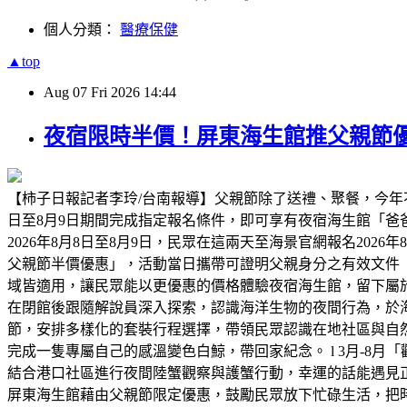
個人分類：
醫療保健
▲top
Aug
07
Fri
2026
14:44
夜宿限時半價！屏東海生館推父親節優
【柿子日報記者李玲/台南報導】父親節除了送禮、聚餐，今年
日至8月9日期間完成指定報名條件，即可享有夜宿海生館「
2026年8月8日至8月9日，民眾在這兩天至海景官網報名2026
父親節半價優惠」，活動當日攜帶可證明父親身分之有效文件
域皆適用，讓民眾能以更優惠的價格體驗夜宿海生館，留下屬
在閉館後跟隨解說員深入探索，認識海洋生物的夜間行為，於海
節，安排多樣化的套裝行程選擇，帶領民眾認識在地社區與自然
完成一隻專屬自己的感溫變色白鯨，帶回家紀念。 l 3月-8月
結合港口社區進行夜間陸蟹觀察與護蟹行動，幸運的話能遇見正抱
屏東海生館藉由父親節限定優惠，鼓勵民眾放下忙碌生活，把