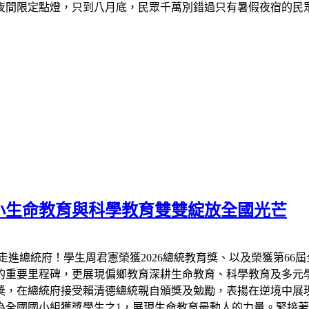
夜間限定點燈，只到八月底，民眾千萬別錯過只有暑假夜宿的民
小生命教育與科學教育雙雙綻放全國光芒
走進總統府！學生周君憲榮獲2026總統教育獎、以及榮獲第66
的重要里程碑，更展現偏鄉教育深耕生命教育、科學教育及多元
教育獎，在總統府接受賴清德總統親自頒獎及勉勵，表揚在逆境中
全國國小組獲獎學生之1，展現生命教育最動人的力量。緊接著7