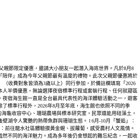
父親節限定優惠，邀請大小朋友一起潛入海底世界。凡於8月8
「陪伴」成為今年父親節最有溫度的禮物。此次父親節優惠將於
大一小」（收費對象皆須為3歲以上）同行參加，於備註欄填寫「2026
本人半價優惠，無論選擇夜宿標準行程或套裝行程、任何就寢區
。夜宿海生館一直是全台最具代表性的海洋體驗活動之一，遊客
標準行程外，2026年8月至年底，海生館也依照不同的季
放的海龜收容中心、珊瑚農場與標本研究室，民眾還能用硅藻土，
湖令人驚艷的熱帶魚群與珊瑚生態。 l 6月-10月「蟹逅」：
田」：前往龍水社區體驗摸黃金蜆、拔蘿蔔，感受農村人文風情。
截然不同的海洋魅力。成為多年後仍會想起的難忘紀念，一起收