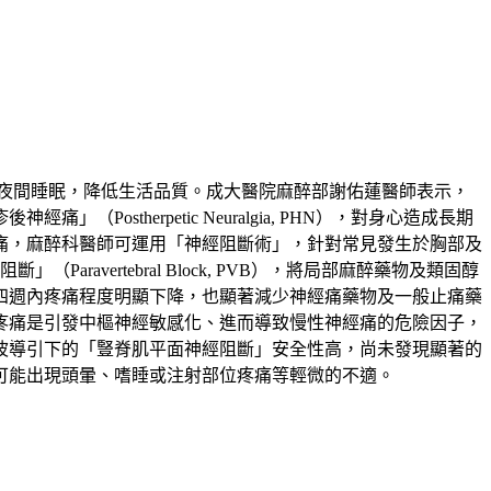
夜間睡眠，降低生活品質。成大醫院麻醉部謝佑蓮醫師表示，
therpetic Neuralgia, PHN），對身心造成長期
痛，麻醉科醫師可運用「神經阻斷術」，針對常見發生於胸部及
」（Paravertebral Block, PVB），將局部麻醉藥物及類固醇
四週內疼痛程度明顯下降，也顯著減少神經痛藥物及一般止痛藥
疼痛是引發中樞神經敏感化、進而導致慢性神經痛的危險因子，
波導引下的「豎脊肌平面神經阻斷」安全性高，尚未發現顯著的
可能出現頭暈、嗜睡或注射部位疼痛等輕微的不適。