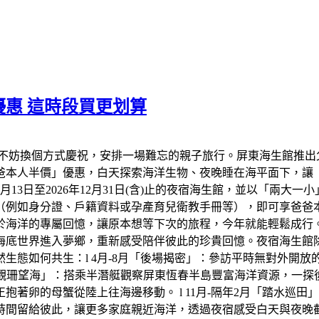
惠 這時段買更划算
不妨換個方式慶祝，安排一場難忘的親子旅行。屏東海生館推出
爸爸本人半價」優惠，白天探索海洋生物、夜晚睡在海平面下，讓
年8月13日至2026年12月31日(含)止的夜宿海生館，並以「兩
（例如身分證、戶籍資料或孕產育兒衛教手冊等），即可享爸爸
於海洋的專屬回憶，讓原本想等下次的旅程，今年就能輕鬆成行
底世界進入夢鄉，重新感受陪伴彼此的珍貴回憶。夜宿海生館除了
生態如何共生：l 4月-8月「後場揭密」：參訪平時無對外開
「觀珊望海」：搭乘半潛艇觀察屏東恆春半島豐富海洋資源，一探後壁
著卵的母蟹從陸上往海邊移動。 l 11月-隔年2月「踏水巡
時間留給彼此，讓更多家庭親近海洋，透過夜宿感受白天與夜晚