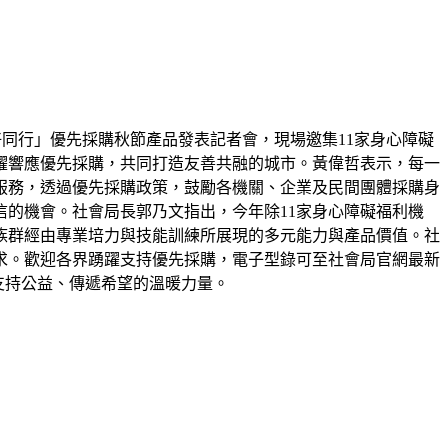
好同行」優先採購秋節產品發表記者會，現場邀集11家身心障礙
躍響應優先採購，共同打造友善共融的城市。黃偉哲表示，每一
服務，透過優先採購政策，鼓勵各機關、企業及民間團體採購身
的機會。社會局長郭乃文指出，今年除11家身心障礙福利機
族群經由專業培力與技能訓練所展現的多元能力與產品價值。社
求。歡迎各界踴躍支持優先採購，電子型錄可至社會局官網最新
為支持公益、傳遞希望的溫暖力量。