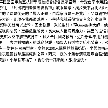
中華民國空軍航空技術學院校總會總會長廖盛芳，今受台南市榮服
將相」「凡出我門者皆老饕食神」放眼星球，獨步天下吾挑大師
生的？還是後天的？導入正題，自曝家庭是三級貧戶，父母親在
長大的，到現在我都很感恩，小學時我就看得懂文言文的水滸傳
讀半天就可以放學，回家務農，幫忙生計。現Google挑大師
境再惡劣，更要愈挫愈勇。長大成人後盼有能力，讓善的循環 再反
軍史舘及空軍航空教育館，融入全民國防教育，近距離與軍用飛
裡」」表達對捐助人的感謝與愛，捐贈人各送禮券給小榮眷，小
有一對住在台南榮家，高齡102歲人瑞易爺爺易奶奶，坐著輪椅
後表達最誠摯最高感謝之意。兩天一夜的小榮眷清境農場自強活
安排，小榮眷有福了 ，祝你們一路順風，旅途愉快。