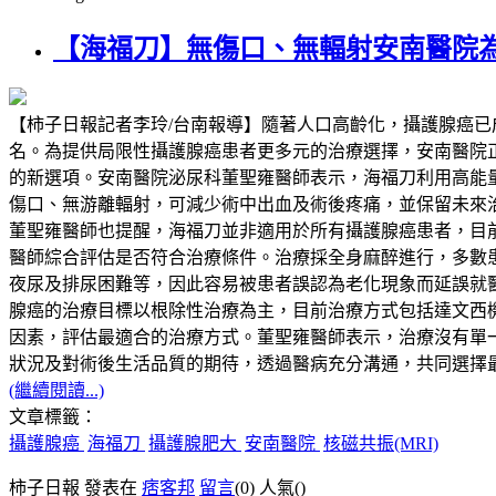
【海福刀】無傷口、無輻射安南醫院
【柿子日報記者李玲/台南報導】隨著人口高齡化，攝護腺癌
名。為提供局限性攝護腺癌患者更多元的治療選擇，安南醫院正式導入高能量
的新選項。安南醫院泌尿科董聖雍醫師表示，海福刀利用高能
傷口、無游離輻射，可減少術中出血及術後疼痛，並保留未來
董聖雍醫師也提醒，海福刀並非適用於所有攝護腺癌患者，目前主
醫師綜合評估是否符合治療條件。治療採全身麻醉進行，多數
夜尿及排尿困難等，因此容易被患者誤認為老化現象而延誤就
腺癌的治療目標以根除性治療為主，目前治療方式包括達文西
因素，評估最適合的治療方式。董聖雍醫師表示，治療沒有單一標準答案
狀況及對術後生活品質的期待，透過醫病充分溝通，共同選擇
(繼續閱讀...)
文章標籤：
攝護腺癌
海福刀
攝護腺肥大
安南醫院
核磁共振(MRI)
柿子日報 發表在
痞客邦
留言
(0)
人氣(
)