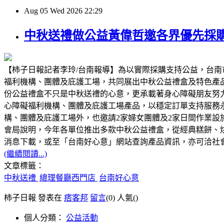
Aug
05
Wed
2026
22:29
中秋送禮做公益黃偉哲邀各界優先採
【柿子日報記者李玲/台南報導】為以實際採購支持公益，台南
福利機構、團體及庇護工場，共同展出中秋公益禮盒及特色產
份公益禮盒不只是中秋送禮的心意，更承載著身心障礙朋友努
心障礙福利機構、團體及庇護工場產品，以穩定訂單支持服務
構、團體及庇護工場外，也邀請2家婦女團體及2家日間作業
會局說明，今年各單位推出多款中秋公益禮盒，從經典糕餅、
消息下載，或至「台南好心意」網站查詢產品資訊，亦可洽社會局身
(繼續閱讀...)
文章標籤：
中秋送禮
總理餐廳西門店
台南好心意
柿子日報 發表在
痞客邦
留言
(0)
人氣(
)
個人分類：
公益活動