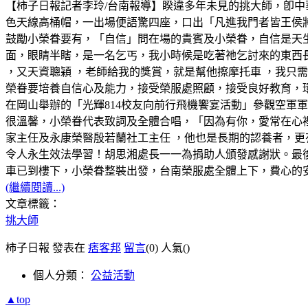
【柿子日報記者李玲/台南報導】睽違多年未見的挑大師，卽
色天線高桶帽，一出場便語驚四座，口出「凡進我門者皆王侯
鼓勵小榮眷要有，「自信」問在場的貴賓及小榮眷，自信是天
面，眼睛半瞎，是一名乞丐，我小時候是吃著祂乞討來的東西
，又天資聰穎 ，老師給我的獎賞，就是幫他擦摩托車 ，我只需
榮眷要培養自信心及能力，接受榮服處照顧，接受良好教育，環
在岡山舉辦的「光輝814校友向前行飛機饗宴活動」參觀空軍
很溫馨，小榮眷代表致詞及全體合唱，「因為有你，愛常在心
家主任及永康榮醫殷若蘭社工主任 ，他也是長期的認養者，更
令人永生效法學習！胡思湘處長一一為捐助人頒發感謝狀。最
車已到樓下，小榮眷整裝出發，台南榮服處全體上下，費心的
(繼續閱讀...)
文章標籤：
挑大師
柿子日報 發表在
痞客邦
留言
(0)
人氣(
)
個人分類：
公益活動
▲top