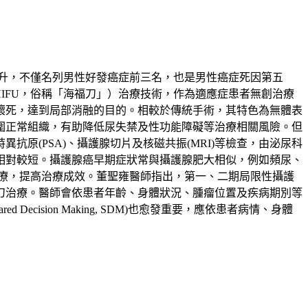
升，不僅名列男性好發癌症前三名，也是男性癌症死因第五
ound，HIFU，俗稱「海福刀」）治療技術，作為適應症患者無創治療
壞死，達到局部消融的目的。相較於傳統手術，其特色為無體表
圍正常組織，有助降低尿失禁及性功能障礙等治療相關風險。但
原(PSA)、攝護腺切片及核磁共振(MRI)等檢查，由泌尿科
相對較短。攝護腺癌早期症狀常與攝護腺肥大相似，例如頻尿、
療，提高治療成效。董聖雍醫師指出，第一、二期局限性攝護
刀治療。醫師會依患者年齡、身體狀況、腫瘤位置及疾病期別等
sion Making, SDM)也愈發重要，應依患者病情、身體