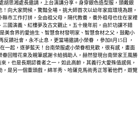
處胡思湘處長邀請，上台演講分享。身穿銀色造型服，頭戴銀
也！向大家問候，驚豔全場。挑大師首次以幼年家庭環境為題，
外縣市工作打拼，全由祖父母，隔代教養，養外祖母也住在家裡
、三國演義、紅樓夢及古文觀止。五十幾年前，由於功課不錯
，他是美食界的愛迪生、智慧食材發明家、智慧食材之父，鼓勵小
饋社會，永不止息，更當場邀請小榮眷 ，參加8月15日 ，
機在一起，逐夢藍天！台南榮服處小榮眷相見歡，很有感，畫面
榮眷回贈花束及親筆感謝卡給捐助人，赫然發現台南榮家王風勝
前來，也是長期認養者之一，如此高齡，其義行大愛殊值感佩，
動，是另一個重頭戲，綿羊秀、哈薩克馬術秀正等著他們，遊覽