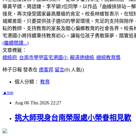
導黃芊媃、周語婕、李芊穎3位同學，以作品「曲線排排站－解構 C
接見，再次接受國家最高層級的肯定。校長林維智表示，在短
城鄉差距，只要提供孩子適切的學習環境、充足的支持與陪伴
耘的教師、支持教育的家長及關心偏鄉教育的社會各界。校長林
宅港國小將持續秉持教育初心，讓每位孩子勇敢築夢、踏實追
(繼續閱讀...)
文章標籤：
總統府
台南市學甲區宅港國小
賴清德總統
總統教育獎
柿子日報 發表在
痞客邦
留言
(0)
人氣(
)
個人分類：
教育
▲top
Aug
06
Thu
2026
22:27
挑大師現身台南榮服處小榮眷相見歡