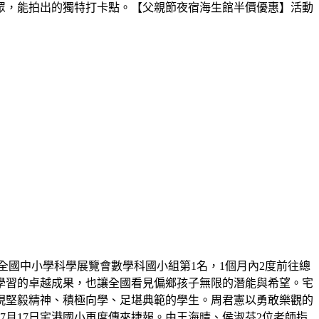
眾，能拍出的獨特打卡點。【父親節夜宿海生館半價優惠】活動
屆全國中小學科學展覽會數學科國小組第1名，1個月內2度前往總
學習的卓越成果，也讓全國看見偏鄉孩子無限的潛能與希望。宅
展現堅毅精神、積極向學、足堪典範的學生。周君憲以勇敢樂觀的
月17日宅港國小再度傳來捷報。由王海晴、侯淑芬2位老師指