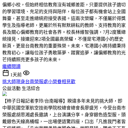
偏鄉小校，但始終相信教育沒有城鄉差距，只要提供孩子適切
的學習環境、充足的支持與陪伴，每位孩子都有機會站上全國
舞臺，甚至走進總統府接受表揚。這兩次榮耀，不僅屬於得獎
學生及指導老師，更屬於所有默默耕耘的教師、支持教育的家
長及關心偏鄉教育的社會各界。校長林維智強調，7月2度獲總
統接見，接連迎來2項全國最高榮耀，不僅是宅港國小的歷史
新頁，更是台南教育的重要殊榮。未來，宅港國小將持續秉持
教育初心，讓每位孩子勇敢築夢、踏實追夢，讓偏鄉教育的光
芒持續照亮更多孩子的未來。
繼續閱讀
1天前
挑大師現身台南榮服處小榮眷相見歡
公益活動
生活綜合
【柿子日報記者李玲/台南報導】睽違多年未見的挑大師，卽
中華民國空軍航空技術學院校總會總會長廖盛芳，今受台南市
榮服處胡思湘處長邀請，上台演講分享。身穿銀色造型服，頭
戴銀色天線高桶帽，一出場便語驚四座，口出「凡進我門者皆