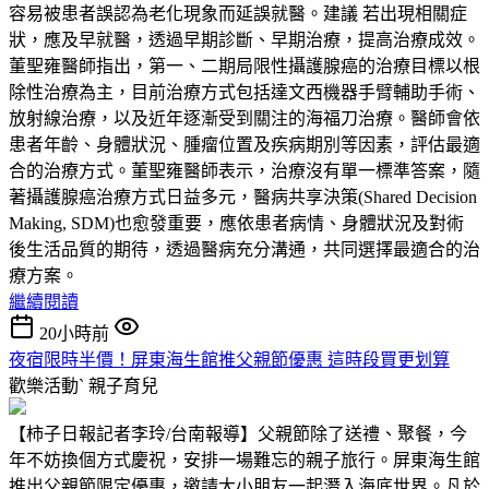
容易被患者誤認為老化現象而延誤就醫。建議 若出現相關症
狀，應及早就醫，透過早期診斷、早期治療，提高治療成效。
董聖雍醫師指出，第一、二期局限性攝護腺癌的治療目標以根
除性治療為主，目前治療方式包括達文西機器手臂輔助手術、
放射線治療，以及近年逐漸受到關注的海福刀治療。醫師會依
患者年齡、身體狀況、腫瘤位置及疾病期別等因素，評估最適
合的治療方式。董聖雍醫師表示，治療沒有單一標準答案，隨
著攝護腺癌治療方式日益多元，醫病共享決策(Shared Decision
Making, SDM)也愈發重要，應依患者病情、身體狀況及對術
後生活品質的期待，透過醫病充分溝通，共同選擇最適合的治
療方案。
繼續閱讀
20小時前
夜宿限時半價！屏東海生館推父親節優惠 這時段買更划算
歡樂活動ˋ
親子育兒
【柿子日報記者李玲/台南報導】父親節除了送禮、聚餐，今
年不妨換個方式慶祝，安排一場難忘的親子旅行。屏東海生館
推出父親節限定優惠，邀請大小朋友一起潛入海底世界。凡於