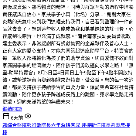
習汲取資源、熟悉物資的精神，同時與群眾互動的過程中培養
責任感與自信心。家扶學子小齊（化名）分享：“謝謝大家在
炎熱的天氣中來到我們這裡支持我們，自己看到整理的一件商
品就去賣了，想到這些收入能成為我和弟弟妹妹的註冊費，心
裡感到很踏實，也充滿了成就感。”南台南家扶幼委員會楊政
達主委表示，非常感謝所有捐獻物資的企業夥伴及善心人士，
正有大家的愛心支持，才能共同築起這座助學平台。特賣會的
每一筆收入都將轉化為孩子們的助學資源，切實感愧不敢面對
家庭開學季的經濟壓力，陪伴孩子們勇敢邁向求學之路！「無
盡-助學特賣會」8月3日至4日兩日上午9點至下午4點半開放持
續，誠摯邀請台南鄉親相揪來逛特賣、做公益。您的每一次消
費，都是支持孩子持續學習的重要力量，讓愛與希望在社會持
續流動，陪伴更多孩子跨越成長路上的難關、讓求學之路走得
更遠，迎向充滿希望的無盡未來！
繼續閱讀
6天前
郭綜合醫院鄭雅敏院長六年深耕有成 迎接新任院長劉秉彥接
棒