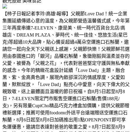
觀光旅遊
美味食記
【柿子日報記者李玲/高雄\報導】父親節Love Dad！統一企業
集團延續傳遞心意的溫度，為父親節營造溫馨儀式感，今年第
三年再度串連7-ELEVEN、康是美、統一時代百貨台北店/高
雄店、DREAM PLAZA、夢時代、統一佳佳、悠旅生活(星巴
克)等超過10大品牌，貼心備妥超過4萬朵空運進口石斛蘭，邀
請您一起向全天下父親送上感謝，父親節快樂！父親節鮮花選
用由泰國進口的「銀河」品種石斛蘭，象徵剛毅與溫柔並存的
父愛，被譽為「父親之花」，代表對爸爸堅定守護與無私奉獻
的感念。今年的精緻花盒設計延續「Love Dad」主題，融合
黑、紫、金高貴色調，展現內斂卻深沉的情感厚度，父愛如
蘭，默默綻放，「Love Dad」點亮心中愛意，向天下偉大的父
親致敬，送上最體面且溫暖的節日祝福。自8月5日起至8月8
日，7-ELEVEN限定門市販售空運進口石斛蘭(售價188元/
支)，另有限量CupiCho精品巧克力禮盒加價購，提供父親節贈
禮新選擇；推薦可使用foodomo外送平台遠端贈送空運進口石
斛蘭，8月6日起至8月8日加碼推出用1點OPENPOINT即可享
免運優惠，邀請您表達對爸爸的敬重之愛。8月7日起至8月9