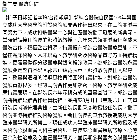
衛生局
醫療保健
【柿子日報記者李玲/台南報導】郭綜合醫院自民國109年與國
立成功大學醫學院附設醫院展開合作經營以來，在兩院團隊共
同努力下，成功打造醫學中心與社區醫院攜手發展的新典範。
當時借調接任院長的鄭雅敏教授，六年來帶領團隊深化與成大
醫院合作，積極整合資源，持續提升郭綜合醫院醫療量能，不
僅在臨床醫療、人才培育、教學研究及醫療品質等方面持續精
進，更落實健保分級醫療與雙向轉診政策，為郭綜合醫院永續
發展奠定堅實基礎。郭宗正總裁表示，鄭雅敏院長任內以專
業、務實與溫暖的領導風格帶領團隊持續精進，對郭綜合醫院
發展貢獻良多，也讓兩院合作更加緊密，醫療、教學與研究成
果持續展現。在鄭院長六年深耕有成的堅實基礎下，郭綜合醫
院將持續延續合作經營精神，並將於8月1日（星期六）正式舉
行院長就職佈達典禮，由新任院長劉秉彥教授接任院長，攜手
醫院團隊持續推動醫療發展。新任院長劉秉彥教授為成功大學
臨床醫學研究所博士，現任成功大學臨床醫學研究所教授及成
大醫院心臟血管內科主治醫師，專長於心血管疾病診療、心導
管介入性治療及心血管醫學研究，並長期參與國內心臟醫學相