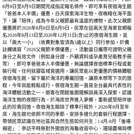
8月8日至8月9日期間完成指定報名條件，即可享有夜宿海生館
「爸爸本人半價」優惠，白天探索海洋生物、夜晚睡在海平面
下，讓「陪伴」成為今年父親節最有溫度的禮物。此次父親節
優惠將於2026年8月8日至8月9日，民眾在這兩天至海景官網報
名2026年8月13日至2026年12月31日(含)止的夜宿海生館，並
以「兩大一小」（收費對象皆須為3歲以上）同行參加，於備
註欄填寫「2026父親節半價優惠」，活動當日攜帶可證明父親
身分之有效文件（例如身分證、戶籍資料或孕產育兒衛教手冊
等），即可享爸爸本人半價優惠，無論選擇夜宿標準行程或套
裝行程、任何就寢區域皆適用，讓民眾能以更優惠的價格體驗
夜宿海生館，留下屬於海洋的專屬回憶，讓原本想等下次的旅
程，今年就能輕鬆成行。夜宿海生館一直是全台最具代表性的
海洋體驗活動之一，遊客在閉館後跟隨解說員深入探索，認識
海洋生物的夜間行為，於海底世界進入夢鄉，重新感受陪伴彼
此的珍貴回憶。夜宿海生館除了標準行程外，2026年8月至年
底，海生館也依照不同的季節，安排多樣化的套裝行程選擇，
帶領民眾認識在地社區與自然生態如何共生：l 4月-8月「後場
揭密」：參訪平時無對外開放的海龜收容中心、珊瑚農場與標