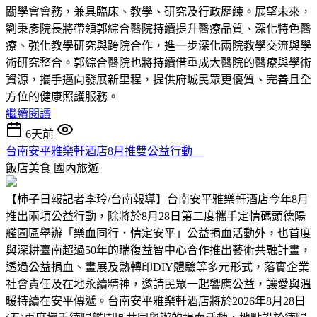
關學會會務，兼具臨床、教學、研究及行政歷練。展望未來，
劉秉彥院長將帶領郭綜合醫院持續提升醫療品質、深化特色醫
療、強化教學研究與跨院合作，進一步深化兩院教學交流與學
術研究整合。郭綜合醫院也將持續借重成大醫院的醫療與學術
資源，攜手邁向發展新里程，提供府城民眾更優質、完善且全
方位的健康照護服務。
繼續閱讀
6天前
台南安平雅樂軒酒店8月推雙公益行動
飯店美食
國內旅遊
【柿子日報記者李玲/台南報導】台南安平雅樂軒酒店今年8月
推出兩項公益行動，除將於8月28日第二度攜手定情碼頭德陽
艦園區舉辦「樂血同行．情定安平」公益捐血活動外，也首度
與深耕臺南超過50年的瑞復益智中心合作推出藝術共融計畫，
透過公益捐血、畫展及熱轉印DIY體驗等多元形式，落實企業
社會責任及在地永續精神，邀請民眾一起響應公益，讓愛與溫
暖持續在安平傳遞。台南安平雅樂軒酒店將於2026年8月28日