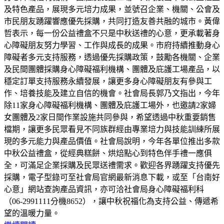
及特色產品，展現多元培力成果，並號召企業、機關、公會及
市民朋友踴躍響應優先採購，共同打造友善共融的城市。黃偉
哲表示，每一份公益禮盒不只是中秋送禮的心意，更承載著身
心障礙朋友努力學習、工作與成長的成果。市府持續推動身心
障礙者多元支持服務，透過優先採購政策，鼓勵各機關、企業
及民間團體採購身心障礙福利機構、團體及庇護工場產品，以
穩定訂單支持服務永續發展，讓更多身心障礙朋友有參與工
作、培養技能及建立自信的機會。社會局長郭乃文指出，今年
除11家身心障礙福利機構、團體及庇護工場外，也邀請2家婦
女團體及2家日間作業設施共同參與，希望透過中秋重要銷售
檔期，讓更多民眾看見不同族群經由專業培力與技能訓練所展
現的多元能力與產品價值。社會局說明，今年各單位推出多款
中秋公益禮盒，從經典糕餅、烘焙點心到特色伴手禮一應俱
全，可滿足企業採購及民眾送禮需求。歡迎各界踴躍支持優先
採購，電子型錄可至社會局官網最新消息下載，或至「台南好
心意」網站查詢產品資訊，亦可洽社會局身心障礙福利科
（06-2991111分機8652），讓中秋祝福化為支持公益、傳遞希
望的溫暖力量。