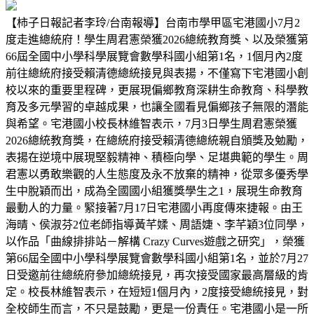
【柿子日報記者李玲/台南報導】台南市學甲區宅港國小7月2
度走進總統府！學生周君憲榮獲2026總統教育獎、以及榮獲第
66屆全國中小學科學展覽會數學科國小組第1名，1個月內2度
前往總統府接受賴清德總統接見與表揚，不僅寫下宅港國小創
校以來的重要里程碑，更展現偏鄉教育深耕生命教育、科學教
育及多元學習的卓越成果，也讓全國看見偏鄉孩子無限的潛能
與希望。宅港國小校長林維智表示，7月3日學生周君憲榮獲
2026總統教育獎，在總統府接受賴清德總統親自頒獎及勉勵，
表揚在逆境中展現堅毅精神、積極向學、足堪典範的學生。周
君憲以勇敢樂觀的人生態度及永不放棄的精神，從眾多優秀學
生中脫穎而出，成為全國國小組獲獎學生之1，展現生命教育
最動人的力量。緊接著7月17日宅港國小再度傳來捷報。由王
海晴、侯淑芬2位老師指導黃芊媃、周語婕、李芊穎3位同學，
以作品「曲線排排站－解構 Crazy Curves遊戲之研究」，榮獲
第66屆全國中小學科學展覽會數學科國小組第1名，並於7月27
日受邀前往總統府參加總統接見，再次接受國家最高層級的肯
定。校長林維智表示，在短短1個月內，2度接受總統接見，對
全校師生而言，不只是鼓勵，更是一份責任。宅港國小是一所