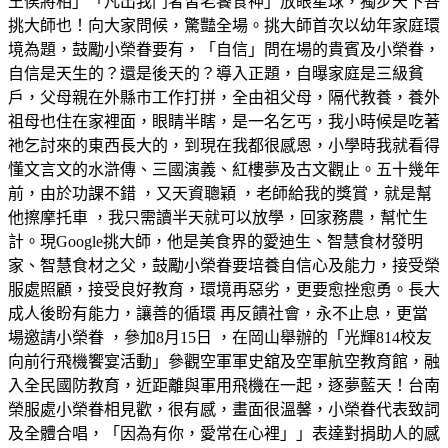
王侯將相」「凡出我門者皆老饕食神」放眼星球，獨步天下吾
挑大師也！向大家問候，驚豔全場。挑大師首次以幼年家庭環
境為題，鼓勵小榮眷要有，「自信」問在場的貴賓及小榮眷，
自信是天生的？還是後天的？導入正題，自曝家庭是三級貧
戶，父母親在外縣市工作打拼，全由祖父母，隔代教養，養外
祖母也住在家裡面，眼睛半瞎，是一名乞丐，我小時候是吃著
祂乞討來的東西長大的，到現在我都很感恩，小學時我就看得
懂文言文的水滸傳、三國演義、紅樓夢及古文觀止。五十幾年
前，由於功課不錯 ，又天資聰穎 ，老師給我的獎賞，就是幫
他擦摩托車 ，我只需讀半天就可以放學，回家務農，幫忙生
計。現Google挑大師，他是美食界的愛迪生、智慧食材發明
家、智慧食材之父，鼓勵小榮眷要培養自信心及能力，接受榮
服處照顧，接受良好教育，環境再惡劣，更要愈挫愈勇。長大
成人後盼有能力，讓善的循環 再反饋社會，永不止息，更當
場邀請小榮眷 ，參加8月15日 ，在岡山舉辦的「光輝814校友
向前行飛機饗宴活動」參觀空軍軍史舘及空軍航空教育館，融
入全民國防教育，近距離與軍用飛機在一起，逐夢藍天！台南
榮服處小榮眷相見歡，很有感，畫面很溫馨，小榮眷代表致詞
及全體合唱，「因為有你，愛常在心裡」」表達對捐助人的感