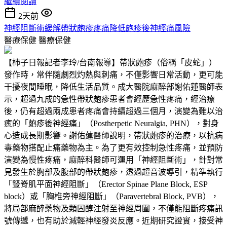
繼續閱讀
2天前
神經阻斷術緩解帶狀皰疹疼痛降低皰疹後神經痛風險
醫療保健
醫療保健
【柿子日報記者李玲/台南報導】帶狀皰疹（俗稱「皮蛇」）
發作時，常伴隨劇烈灼熱與刺痛，不僅影響日常活動，更可能
干擾夜間睡眠，降低生活品質。成大醫院麻醉部謝佑蓮醫師表
示，超過九成的急性帶狀皰疹患者會經歷急性疼痛，經治療
後，仍有超過兩成患者疼痛會持續超過三個月，演變為難以治
癒的「皰疹後神經痛」（Postherpetic Neuralgia, PHN），對身
心造成長期影響。謝佑蓮醫師說明，帶狀皰疹的治療，以抗病
毒藥物搭配止痛藥物為主。為了更有效控制急性疼痛，並預防
演變為慢性疼痛，麻醉科醫師可運用「神經阻斷術」，針對常
見發生於胸部及腹部的帶狀皰疹，透過超音波導引，精準執行
「豎脊肌平面神經阻斷」（Erector Spinae Plane Block, ESP
block）或「胸椎旁神經阻斷」（Paravertebral Block, PVB），
將局部麻醉藥物及類固醇注射至神經周圍，不僅能阻斷疼痛訊
號傳遞，也有助於減輕神經發炎反應。近期研究證實，接受神