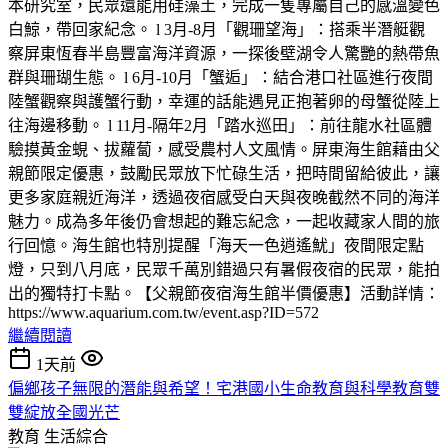
本研究室，民眾還能用硅藻土，完成一隻專屬自己的感溫變色
白鯨，帶回家紀念。 l 3月-8月「觀珊望海」：搭乘半潛艇觀
察屏東恆春半島豐富海洋資源，一探後壁湖令人驚艷的熱帶魚
群與珊瑚生態。 l 6月-10月「蟹逅」：結合港口社區進行夜間
陸蟹觀察與護蟹行動，幸運的話能遇見正抱著卵的母蟹從陸上
往海邊移動。 l 11月-隔年2月「踏水巡田」：前往龍水社區體
驗摸黃金蜆、拔蘿蔔，感受農村人文風情。屏東海生館藉由父
親節限定優惠，鼓勵民眾放下忙碌生活，把時間留給彼此，讓
更多家庭親近海洋，透過夜宿感受白天與夜晚截然不同的海洋
魅力。成為多年後仍會想起的難忘紀念，一起收藏家人間的旅
行回憶。海生館也特別提醒「海天一色逍遙魷」夜間限定點
燈，只到八月底，民眾千萬別錯過只有暑假夜宿的民眾，能拍
出的獨特打卡點。【父親節夜宿海生館半價優惠】活動詳情：
https://www.aquarium.com.tw/event.asp?ID=572
繼續閱讀
1天前
偏鄉孩子無限的潛能與希望！宅港國小生命教育與科學教育雙
雙綻放全國光芒
教育
生活綜合