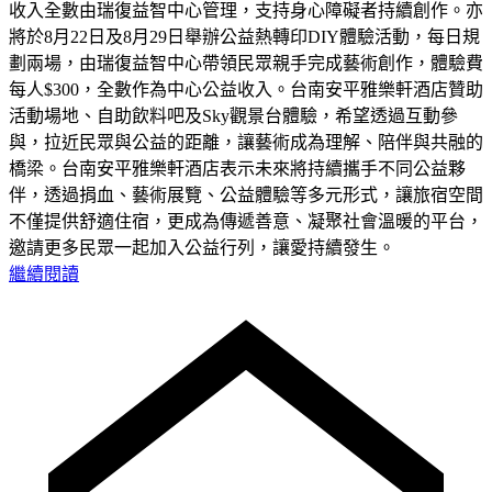
收入全數由瑞復益智中心管理，支持身心障礙者持續創作。亦
將於8月22日及8月29日舉辦公益熱轉印DIY體驗活動，每日規
劃兩場，由瑞復益智中心帶領民眾親手完成藝術創作，體驗費
每人$300，全數作為中心公益收入。台南安平雅樂軒酒店贊助
活動場地、自助飲料吧及Sky觀景台體驗，希望透過互動參
與，拉近民眾與公益的距離，讓藝術成為理解、陪伴與共融的
橋梁。台南安平雅樂軒酒店表示未來將持續攜手不同公益夥
伴，透過捐血、藝術展覽、公益體驗等多元形式，讓旅宿空間
不僅提供舒適住宿，更成為傳遞善意、凝聚社會溫暖的平台，
邀請更多民眾一起加入公益行列，讓愛持續發生。
繼續閱讀