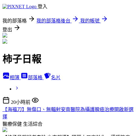
登入
我的部落格
我的部落格後台
我的帳號
登出
柿子日報
相簿
部落格
名片
20小時前
【海福刀】無傷口、無輻射安南醫院為攝護腺癌治療開啟新選
擇
醫療保健
生活綜合