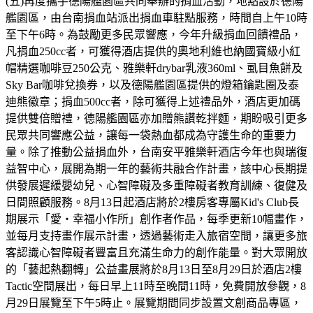
(五)再度攜手德陽艦園區共同舉辦的捐血活動，地點設於德陽
艦園區，由台南捐血站派出捐血車駐點服務，時間自上午10時
至下午6時。為鼓勵更多民眾響應，今年升級捐血回饋禮品，
凡捐血250cc者，可獲得酒店提供的奧地利維也納國寶級小紅
帽精選咖啡豆250公克、雅樂軒drybar乳液360ml、虱目魚餅及
Sky Bar咖啡兌換券，以及德陽艦園區提供的燈箱鑰匙圈及泰
迪熊徽章；捐血500cc者，除可獲得上述禮品外，酒店更加碼
提供雙倍贈禮，德陽艦園區亦加贈熊讚乾拌麵，期盼吸引更多
民眾共同響應公益，讓每一袋熱血都成為守護生命的重要力
量。除了推動公益捐血外，台南安平雅樂軒酒店今年也與瑞復
益智中心，展開為期一年的藝術共融合作計畫，該中心長期提
供發展遲緩嬰幼兒、心智障礙及多重障礙者教育訓練、復健及
日間照顧服務。8月13日起酒店將於2樓房客專屬Kid's Club長
期展示「愛・幸福小作所」創作者作品，每季更新10幅畫作，
並每月支持畫作展示計畫，透過藝術走入旅宿空間，讓更多旅
客認識心智障礙者豐富且充滿生命力的創作能量。對大眾開放
的「藝起熱翻轉」公益畫展將於8月13日至8月29日於酒店2樓
Tactic空間展出，每日早上11時至晚間11時，免費開放參觀，8
月29日展覽至下午5時止。展覽期間同步設置文創商品專區，