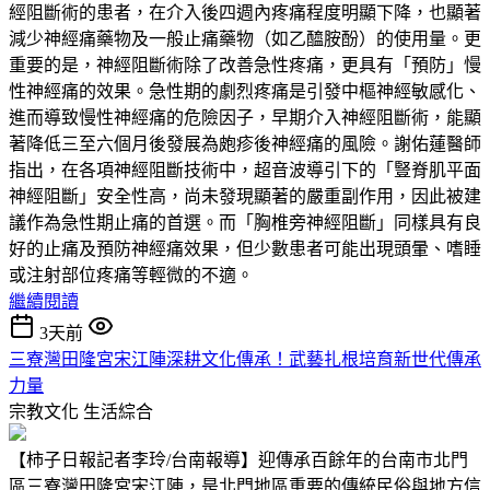
經阻斷術的患者，在介入後四週內疼痛程度明顯下降，也顯著
減少神經痛藥物及一般止痛藥物（如乙醯胺酚）的使用量。更
重要的是，神經阻斷術除了改善急性疼痛，更具有「預防」慢
性神經痛的效果。急性期的劇烈疼痛是引發中樞神經敏感化、
進而導致慢性神經痛的危險因子，早期介入神經阻斷術，能顯
著降低三至六個月後發展為皰疹後神經痛的風險。謝佑蓮醫師
指出，在各項神經阻斷技術中，超音波導引下的「豎脊肌平面
神經阻斷」安全性高，尚未發現顯著的嚴重副作用，因此被建
議作為急性期止痛的首選。而「胸椎旁神經阻斷」同樣具有良
好的止痛及預防神經痛效果，但少數患者可能出現頭暈、嗜睡
或注射部位疼痛等輕微的不適。
繼續閱讀
3天前
三寮灣田隆宮宋江陣深耕文化傳承！武藝扎根培育新世代傳承
力量
宗教文化
生活綜合
【柿子日報記者李玲/台南報導】迎傳承百餘年的台南市北門
區三寮灣田隆宮宋江陣，是北門地區重要的傳統民俗與地方信