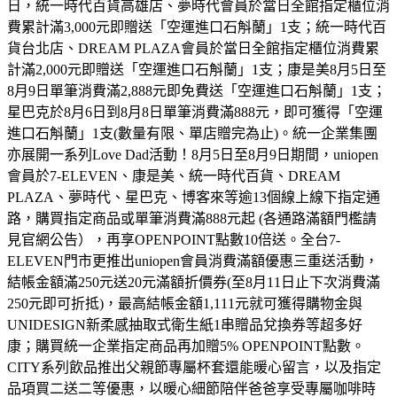
日，統一時代百貨高雄店、夢時代會員於當日全館指定櫃位消
費累計滿3,000元即贈送「空運進口石斛蘭」1支；統一時代百
貨台北店、DREAM PLAZA會員於當日全館指定櫃位消費累
計滿2,000元即贈送「空運進口石斛蘭」1支；康是美8月5日至
8月9日單筆消費滿2,888元即免費送「空運進口石斛蘭」1支；
星巴克於8月6日到8月8日單筆消費滿888元，即可獲得「空運
進口石斛蘭」1支(數量有限、單店贈完為止)。統一企業集團
亦展開一系列Love Dad活動！8月5日至8月9日期間，uniopen
會員於7-ELEVEN、康是美、統一時代百貨、DREAM
PLAZA、夢時代、星巴克、博客來等逾13個線上線下指定通
路，購買指定商品或單筆消費滿888元起 (各通路滿額門檻請
見官網公告），再享OPENPOINT點數10倍送。全台7-
ELEVEN門市更推出uniopen會員消費滿額優惠三重送活動，
結帳金額滿250元送20元滿額折價券(至8月11日止下次消費滿
250元即可折抵)，最高結帳金額1,111元就可獲得購物金與
UNIDESIGN新柔感抽取式衛生紙1串贈品兌換券等超多好
康；購買統一企業指定商品再加贈5% OPENPOINT點數。
CITY系列飲品推出父親節專屬杯套還能暖心留言，以及指定
品項買二送二等優惠，以暖心細節陪伴爸爸享受專屬咖啡時