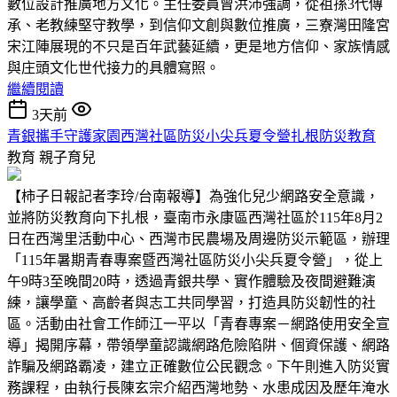
數位設計推廣地方文化。主任委員曾洪沛強調，從祖孫3代傳
承、老教練堅守教學，到信仰文創與數位推廣，三寮灣田隆宮
宋江陣展現的不只是百年武藝延續，更是地方信仰、家族情感
與庄頭文化世代接力的具體寫照。
繼續閱讀
3天前
青銀攜手守護家園西灣社區防災小尖兵夏令營扎根防災教育
教育
親子育兒
【柿子日報記者李玲/台南報導】為強化兒少網路安全意識，
並將防災教育向下扎根，臺南市永康區西灣社區於115年8月2
日在西灣里活動中心、西灣市民農場及周邊防災示範區，辦理
「115年暑期青春專案暨西灣社區防災小尖兵夏令營」，從上
午9時3至晚間20時，透過青銀共學、實作體驗及夜間避難演
練，讓學童、高齡者與志工共同學習，打造具防災韌性的社
區。活動由社會工作師江一平以「青春專案－網路使用安全宣
導」揭開序幕，帶領學童認識網路危險陷阱、個資保護、網路
詐騙及網路霸凌，建立正確數位公民觀念。下午則進入防災實
務課程，由執行長陳玄宗介紹西灣地勢、水患成因及歷年淹水