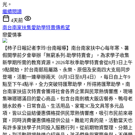
光。
繼續閱讀
4天前
南台南家扶集愛助學特賣傳希望
戀愛情事
【柿子日報記者李玲/台南報導】南台南家扶中心每年寒、暑
假開學前夕會舉辦「無窮系列-助學特賣會」，為求學子收集
新學期所需的教育資源。2026年秋季助學特賣會從8月3日上午
9點開始，於台南郵局屬路、永樂、原佃及安南四大支局同步
登場，活動一連舉辦兩天（8月3日至8月4日），每日自上午9
點至下午4點半，全力突破特匯聚助學，所得將匯聚助學。南
台南家扶這次特賣會獲得社會各界企業與民眾熱情響應，現場
集琳瑯瑯滿目的愛心商品，包含台南劍橋大飯店餐券、鴨母老
撾水餃券、日常食品、生活用品、家電3C及文具等多元品
項，皆以公益結優惠價格提供民眾熱情響應，吸引市民前來尋
寶，同時消費優惠價格提供公益。難能可貴的是，活動當天也
有許多家扶學子共同投入服務行列。從前期物資整理、分類上
架，到活動現場熱情介紹商品，孩子們參與實際參與，不僅學