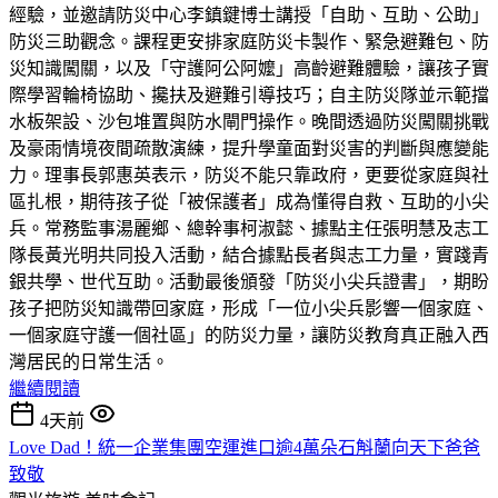
經驗，並邀請防災中心李鎮鍵博士講授「自助、互助、公助」
防災三助觀念。課程更安排家庭防災卡製作、緊急避難包、防
災知識闖關，以及「守護阿公阿嬤」高齡避難體驗，讓孩子實
際學習輪椅協助、攙扶及避難引導技巧；自主防災隊並示範擋
水板架設、沙包堆置與防水閘門操作。晚間透過防災闖關挑戰
及豪雨情境夜間疏散演練，提升學童面對災害的判斷與應變能
力。理事長郭惠英表示，防災不能只靠政府，更要從家庭與社
區扎根，期待孩子從「被保護者」成為懂得自救、互助的小尖
兵。常務監事湯麗鄉、總幹事柯淑懿、據點主任張明慧及志工
隊長黃光明共同投入活動，結合據點長者與志工力量，實踐青
銀共學、世代互助。活動最後頒發「防災小尖兵證書」，期盼
孩子把防災知識帶回家庭，形成「一位小尖兵影響一個家庭、
一個家庭守護一個社區」的防災力量，讓防災教育真正融入西
灣居民的日常生活。
繼續閱讀
4天前
Love Dad！統一企業集團空運進口逾4萬朵石斛蘭向天下爸爸
致敬