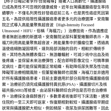
【柿子日報記者李玲/台南報導】隨著人口高齡化，攝護腺癌
已成為男性不可忽視的健康威脅。近年台灣攝護腺癌發生率持
續攀升，不僅名列男性好發癌症前三名，也是男性癌症死因第
五名。為提供局限性攝護腺癌患者更多元的治療選擇，安南醫
院正式導入高能量聚焦超音波（High-Intensity Focused
Ultrasound，HIFU，俗稱「海福刀」）治療技術，作為適應症
患者無創治療的新選項。安南醫院泌尿科董聖雍醫師表示，海
福刀利用高能量聚焦超音波，將能量集中於腫瘤位置，透過高
溫使癌細胞凝固壞死，達到局部消融的目的。相較於傳統手
術，其特色為無體表傷口、無游離輻射，可減少術中出血及術
後疼痛，並保留未來治療彈性；配合即時影像定位，可精準鎖
定病灶，盡可能保留周圍正常組織，有助降低尿失禁及性功能
障礙等治療相關風險。但董聖雍醫師也提醒，海福刀並非適用
於所有攝護腺癌患者，目前主要適用於部分局限性攝護腺癌個
案。治療前仍須完成攝護腺特異抗原(PSA)、攝護腺切片及核
磁共振(MRI)等檢查，由泌尿科醫師綜合評估是否符合治療條
件。治療採全身麻醉進行，多數患者術後即可下床活動，通常
住院約一至三天即可返家，恢復期相對較短。攝護腺癌早期症
狀常與攝護腺肥大相似，例如頻尿、夜尿及排尿困難等，因此