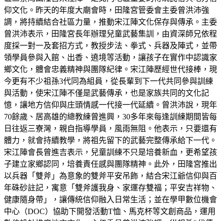
仰文化。昨天的年度大廟會時，田隆宮管委會主委曾洪沛強
調，將持續結合社區力量，推動宋江陣文化保存與傳承。主委
曾洪沛表示，田隆宮長年辦理兒童武藝集訓，由資深師兄依程
度採一對一及套招方式，教授步法、拳式、兵器及陣式，並帶
領學員參與入館、出香、遶境等活動，讓孩子在實作中認識家
鄉文化，體會忠義精神與團隊紀律。宋江陣歷經世代接棒，現
今更有不少祖孫3代同為組員，從長輩到下一代共同參與訓練
與活動，使宋江陣不僅是武藝傳承，也是家族共同的文化記
憶，讓地方信仰與庄頭情感一代接一代延續。曾洪沛說，現年
70餘歲、居高雄的總教練曾進興，30多年來每逢訓練期間皆每
日往返三寮灣，親自指導學員，風雨無阻。他表示，只要還有
體力，就會持續教學，將祖先留下的武藝完整傳承給下一代。
宋江陣會長曾進吉表示，兒童訓練不只是培養新血，更希望孩
子建立家鄉認同，培養責任感與團隊精神。此外，田隆宮推出
以兵器「雙斧」為意象的雙斧平安吊飾，結合宋江爺信仰與百
年硃砂註記，寓意「雙斧護我身、家運存雙福；平安吉祥物、
健康隨身帶」，讓傳統信仰融入日常生活；並在學甲數位機會
中心（DOC）協助下開發活動T恤、馬克杯等文創商品，運用