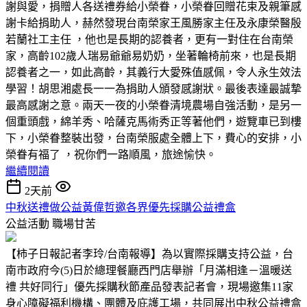
謝與愛，捐贈人各送禮券給小榮眷，小榮眷回贈花束及親筆感
謝卡給捐助人，赫然發現台南榮家王風勝家主任及永康榮醫殷
若蘭社工主任 ，他也是長期的認養者，更有一對住在台南榮
家，高齡102歲人瑞易爺爺易奶奶，坐著輪椅前來，也是長期
認養者之一，如此高齡，其義行大愛殊值感佩，令人永生效法
學習！胡思湘處長一一為捐助人頒發感謝狀。最後表達最誠摯
最高感謝之意。兩天一夜的小榮眷清境農場自強活動，是另一
個重頭戲，綿羊秀、哈薩克馬術秀正等著他們，遊覽車已到樓
下，小榮眷整裝出發，台南榮服處全體上下，費心的安排，小
榮眷有福了 ，祝你們一路順風，旅途愉快。
繼續閱讀
2天前
中秋送禮做公益黃偉哲邀各界優先採購公益禮盒
公益活動
職場甘苦
【柿子日報記者李玲/台南報導】為以實際採購支持公益，台
南市政府今(5)日於總理餐廳西門店舉辦「月滿相逢－溫暖送
禮 共好同行」優先採購秋節產品發表記者會，現場邀集11家
身心障礙福利機構、團體及庇護工場，共同展出中秋公益禮盒